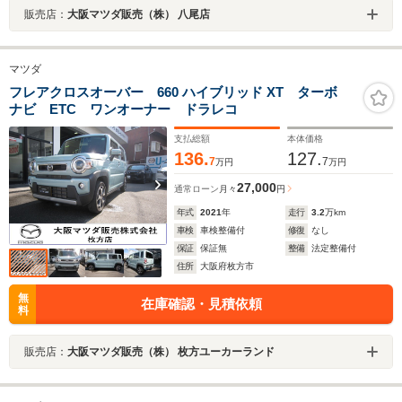
販売店：
大阪マツダ販売（株） 八尾店
マツダ
フレアクロスオーバー 660 ハイブリッド XT ターボ
ナビ ETC ワンオーナー ドラレコ
支払総額
本体価格
136.
127.
7
7
万円
万円
27,000
通常ローン
月々
円
年式
2021
年
走行
3.2
万km
車検
車検整備付
修復
なし
保証
保証無
整備
法定整備付
住所
大阪府枚方市
無
在庫確認・見積依頼
料
販売店：
大阪マツダ販売（株） 枚方ユーカーランド