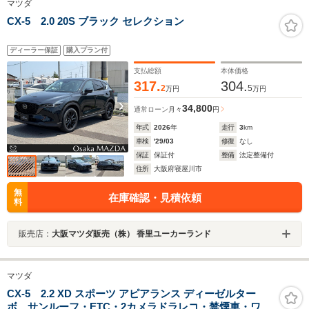
マツダ
CX-5 2.0 20S ブラック セレクション
ディーラー保証
購入プラン付
支払総額
本体価格
317.
304.
2
5
万円
万円
34,800
通常ローン
月々
円
年式
2026
年
走行
3
km
車検
'29/03
修復
なし
保証
保証付
整備
法定整備付
住所
大阪府寝屋川市
無
在庫確認・見積依頼
料
販売店：
大阪マツダ販売（株） 香里ユーカーランド
マツダ
CX-5 2.2 XD スポーツ アピアランス ディーゼルター
ボ サンルーフ・ETC・2カメラドラレコ・禁煙車・ワン