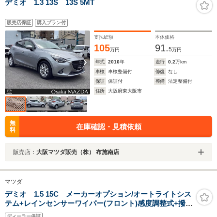
デミオ 1.3 13S 13S 5MT
販売店保証
購入プラン付
支払総額
本体価格
105
91.
5
万円
万円
年式
2016
年
走行
0.2
万km
車検
車検整備付
修復
なし
保証
保証付
整備
法定整備付
住所
大阪府東大阪市
無
在庫確認・見積依頼
料
販売店：
大阪マツダ販売（株） 布施南店
マツダ
デミオ 1.5 15C メーカーオプション/オートライトシス
テム+レインセンサーワイパー(フロント)感度調整式+撥水
機能(フロントドアガラス/ドアミラー)+ダークティンテッ
ディーラー保証