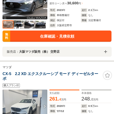
30,600
通常ローン
月々
円
年式
2023
年
走行
2.1
万km
車検
車検整備付
修復
なし
保証
保証付
整備
法定整備付
住所
大阪府交野市
無
在庫確認・見積依頼
料
販売店：
大阪マツダ販売（株） 交野店
マツダ
CX-5 2.2 XD エクスクルーシブ モード ディーゼルター
ボ
購入プラン付
支払総額
本体価格
261.
248.
4
0
万円
万円
年式
2020
年
走行
0.5
万km
車検
'27/12
修復
なし