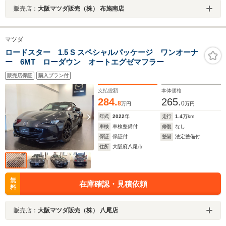
販売店：
大阪マツダ販売（株） 布施南店
マツダ
ロードスター 1.5 S スペシャルパッケージ ワンオーナ
ー 6MT ローダウン オートエグゼマフラー
販売店保証
購入プラン付
支払総額
本体価格
284.
265.
8
0
万円
万円
年式
2022
年
走行
1.4
万km
車検
車検整備付
修復
なし
保証
保証付
整備
法定整備付
住所
大阪府八尾市
無
在庫確認・見積依頼
料
販売店：
大阪マツダ販売（株） 八尾店