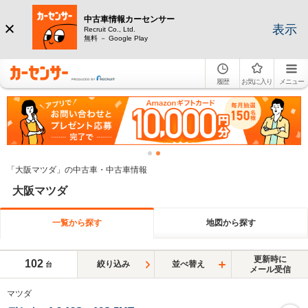
中古車情報カーセンサー
表示
Recruit Co., Ltd.
無料 － Google Play
履歴
お気に入り
メニュー
「大阪マツダ」の中古車・中古車情報
大阪マツダ
一覧から探す
地図から探す
更新時に
102
絞り込み
並べ替え
台
メール受信
マツダ