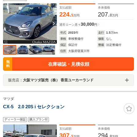
支払総額
本体価格
224.
207.
5
8
万円
万円
30,000
通常ローン
月々
円
年式
2023
年
走行
1.5
万km
車検
車検整備付
修復
なし
保証
保証付
整備
法定整備付
住所
大阪府寝屋川市
無
在庫確認・見積依頼
料
販売店：
大阪マツダ販売（株） 香里ユーカーランド
マツダ
CX-5 2.0 20S i セレクション
ディーラー保証
購入プラン付
支払総額
本体価格
307.
294.
5
8
万円
万円