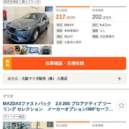
販売店保証
購入プラン付
ーグラアラーム
支払総額
本体価格
217.
202.
4
0
万円
万円
年式
2021
年
走行
0.6
万km
車検
車検整備付
修復
なし
保証
保証付
整備
法定整備付
住所
大阪府八尾市
無
在庫確認・見積依頼
料
販売店：
大阪マツダ販売（株） 八尾店
マツダ
MAZDA3ファストバック 2.0 20S プロアクティブ ツー
リング セレクション メーカーオプション/360°セーフテ
ィパッケージ/360°セーフティパッケージ内容/360°ビュ
ディーラー保証
ー・モニター+ドライバー・モニタリング
支払総額
本体価格