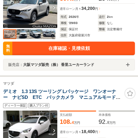
34,200
通常ローン
月々
円
年式
2026
年
走行
2
km
車検
'29/03
修復
なし
保証
保証付
整備
法定整備付
住所
大阪府寝屋川市
無
在庫確認・見積依頼
料
販売店：
大阪マツダ販売（株） 香里ユーカーランド
マツダ
デミオ 1.3 13S ツーリング Lパッケージ ワンオーナ
ー ナビSD ETC バックカメラ マニュアルモード付
AT スポーツモード切替 オート格納ドアミラー LED
ディーラー保証
購入プラン付
ヘッドライト ハイビーム自動切替 CD/DVD/フルセグ
TV Bluetooth
支払総額
本体価格
108.
92.
4
8
万円
万円
18,400
通常ローン
月々
円