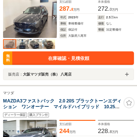
支払総額
本体価格
287.
272.
8
0
万円
万円
年式
2023
年
走行
2.5
万km
車検
車検整備付
修復
なし
保証
保証付
整備
法定整備付
住所
大阪府八尾市
無
在庫確認・見積依頼
料
販売店：
大阪マツダ販売（株） 八尾店
マツダ
MAZDA3ファストバック 2.0 20S ブラックトーンエディ
ション ワンオーナー マイルドハイブリッド 10.25イ
ンチモニター 360度全方位カメラ装備 ナビSD
ディーラー保証
購入プラン付
ETC SOSボタン アンドロイドオート&カープレイ対
応 USBタイプC HDMI 可変配光型LED
支払総額
本体価格
244
228.
8
万円
万円