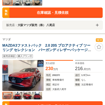
無
在庫確認・見積依頼
料
販売店：
大阪マツダ販売（株） 八尾店
マツダ
NEW
MAZDA3ファストバック 2.0 20S プロアクティブ ツー
リング セレクション バーガンディレザーパッケージ
全方位モニター ETC
販売店保証
購入プラン付
支払総額
本体価格
230
216.
8
万円
万円
年式
2022
年
走行
1.9
万km
車検
車検整備付
修復
なし
保証
保証付
整備
法定整備付
住所
大阪府八尾市
無