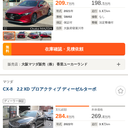
209.
198.
7
5
万円
万円
年式
2021
年
走行
1.3
万km
車検
'28/02
修復
なし
保証
保証付
整備
法定整備付
住所
大阪府寝屋川市
無
在庫確認・見積依頼
料
販売店：
大阪マツダ販売（株） 香里ユーカーランド
マツダ
CX-8 2.2 XD プロアクティブ ディーゼルターボ
ディーラー保証
支払総額
本体価格
284.
269.
9
8
万円
万円
年式
2022
年
走行
3.9
万km