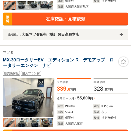
保証
保証付
整備
法定整備付
住所
大阪府大阪市旭区
無
在庫確認・見積依頼
料
販売店：
大阪マツダ販売（株） 関目高殿本店
マツダ
MX-30ロータリーEV エディション R デモアップ ロ
ータリーエンジン ナビ
販売店保証
購入プラン付
支払総額
本体価格
339.
328.
6
8
万円
万円
55,800
通常ローン
月々
円
年式
2023
年
走行
0.2
万km
車検
'26/11
修復
なし
保証
保証付
整備
法定整備付
住所
大阪府八尾市