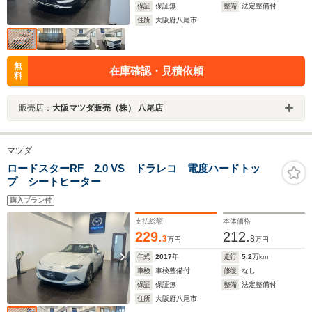
保証
保証無
整備
法定整備付
住所
大阪府八尾市
無
在庫確認・見積依頼
料
販売店：
大阪マツダ販売（株） 八尾店
マツダ
ロードスターRF 2.0 VS ドラレコ 電度ハードトッ
プ シートヒーター
購入プラン付
支払総額
本体価格
229.
212.
3
8
万円
万円
年式
2017
年
走行
5.2
万km
車検
車検整備付
修復
なし
保証
保証無
整備
法定整備付
住所
大阪府八尾市