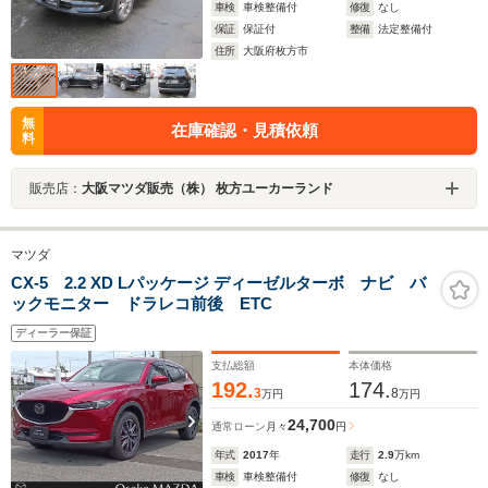
車検
車検整備付
修復
なし
保証
保証付
整備
法定整備付
住所
大阪府枚方市
無
在庫確認・見積依頼
料
販売店：
大阪マツダ販売（株） 枚方ユーカーランド
マツダ
CX-5 2.2 XD Lパッケージ ディーゼルターボ ナビ バ
ックモニター ドラレコ前後 ETC
ディーラー保証
支払総額
本体価格
192.
174.
3
8
万円
万円
24,700
通常ローン
月々
円
年式
2017
年
走行
2.9
万km
車検
車検整備付
修復
なし