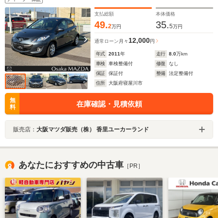
ドガラス(リアドア/リアゲート)
支払総額
本体価格
49.
35.
2
5
万円
万円
12,000
通常ローン
月々
円
年式
2011
年
走行
8.0
万km
車検
車検整備付
修復
なし
保証
保証付
整備
法定整備付
住所
大阪府寝屋川市
無
在庫確認・見積依頼
料
販売店：
大阪マツダ販売（株） 香里ユーカーランド
あなたにおすすめの中古車
［PR］