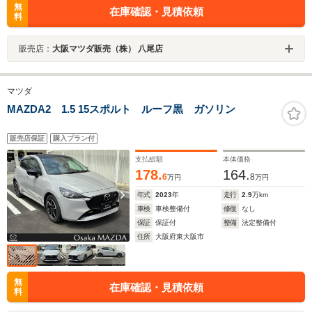
無
在庫確認・見積依頼
料
販売店：
大阪マツダ販売（株） 八尾店
マツダ
MAZDA2 1.5 15スポルト ルーフ黒 ガソリン
販売店保証
購入プラン付
支払総額
本体価格
178.
164.
6
8
万円
万円
年式
2023
年
走行
2.9
万km
車検
車検整備付
修復
なし
保証
保証付
整備
法定整備付
住所
大阪府東大阪市
無
在庫確認・見積依頼
料