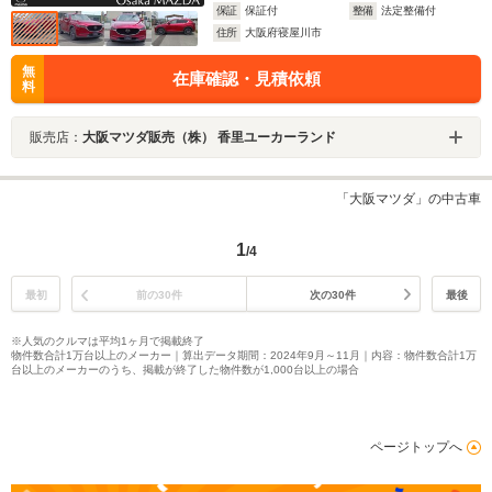
保証
保証付
整備
法定整備付
住所
大阪府寝屋川市
無
在庫確認・見積依頼
料
販売店：
大阪マツダ販売（株） 香里ユーカーランド
「大阪マツダ」の中古車
1
/4
最初
前の30件
次の30件
最後
※人気のクルマは平均1ヶ月で掲載終了
物件数合計1万台以上のメーカー｜算出データ期間：2024年9月～11月｜内容：物件数合計1万
台以上のメーカーのうち、掲載が終了した物件数が1,000台以上の場合
ページトップへ