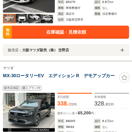
年式
2017
年
走行
2.9
万km
車検
車検整備付
修復
なし
保証
保証付
整備
法定整備付
住所
大阪府交野市
無
在庫確認・見積依頼
料
販売店：
大阪マツダ販売（株） 交野店
マツダ
MX-30ロータリーEV エディション R デモアップカー
販売店保証
購入プラン付
支払総額
本体価格
338.
328.
3
8
万円
万円
65,200
通常ローン
月々
円
年式
2023
年
走行
0.1
万km
車検
'26/12
修復
なし