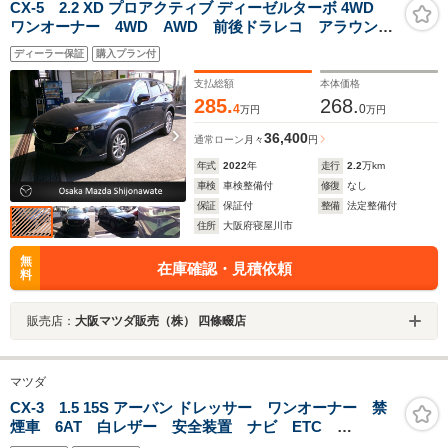
CX-5 2.2 XD プロアクティブ ディーゼルターボ 4WD
ワンオーナー 4WD AWD 前後ドラレコ アラウンド
ビューカメラ 8.8インチモニター ナビSD ETC 17イ
ディーラー保証
購入プラン付
ンチ タイヤ新品交換 ブレーキサポート装置 アンド
ロイドオート&カープレイ対応 電動リアゲート
支払総額
本体価格
285.
268.
4
0
万円
万円
36,400
通常ローン
月々
円
年式
2022
年
走行
2.2
万km
車検
車検整備付
修復
なし
保証
保証付
整備
法定整備付
住所
大阪府寝屋川市
無
在庫確認・見積依頼
料
販売店：
大阪マツダ販売（株） 四條畷店
マツダ
CX-3 1.5 15S アーバン ドレッサー ワンオーナー 禁
煙車 6AT 白レザー 安全装置 ナビ ETC
CarPlay/AndroidAuto CD/DVD USB端子(TypeA) バ