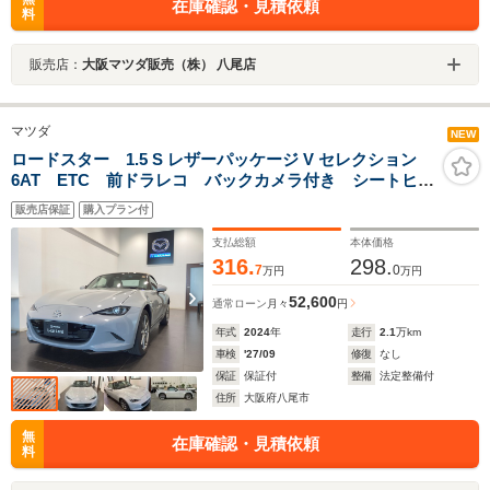
在庫確認・見積依頼
料
販売店：
大阪マツダ販売（株） 八尾店
マツダ
NEW
ロードスター 1.5 S レザーパッケージ V セレクション
6AT ETC 前ドラレコ バックカメラ付き シートヒー
ター 禁煙車
販売店保証
購入プラン付
支払総額
本体価格
316.
298.
7
0
万円
万円
52,600
通常ローン
月々
円
年式
2024
年
走行
2.1
万km
車検
'27/09
修復
なし
保証
保証付
整備
法定整備付
住所
大阪府八尾市
無
在庫確認・見積依頼
料