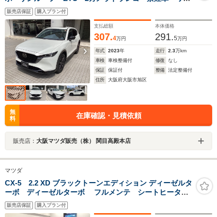
オーナー・BOSEスピーカー
販売店保証
購入プラン付
支払総額
本体価格
307.
291.
4
5
万円
万円
年式
2023
年
走行
2.3
万km
車検
車検整備付
修復
なし
保証
保証付
整備
法定整備付
住所
大阪府大阪市旭区
無
在庫確認・見積依頼
料
販売店：
大阪マツダ販売（株） 関目高殿本店
マツダ
CX-5 2.2 XD ブラックトーンエディション ディーゼルタ
ーボ ディーゼルターボ フルメンテ シートヒーター
ETC 360ビューモニター ナビTV
販売店保証
購入プラン付