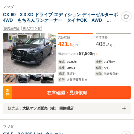
マツダ
CX-60 3.3 XD ドライブ エディション ディーゼルターボ
4WD もちろんワンオーナー タイヤOK AWD
4WD ハンズフリー電動リアゲート ナビSD ETC 純
販売店保証
購入プラン付
正前後ドラレコ 黒革シート シートヒーター モード
切替 アンドロイドオート&カープレイ対応 安全支援機
支払総額
本体価格
能装備
421.
408.
6
8
万円
万円
57,500
通常ローン
月々
円
年式
2026
年
走行
0.4
万km
車検
'29/01
修復
なし
保証
保証付
整備
法定整備付
住所
大阪府寝屋川市
無
在庫確認・見積依頼
料
販売店：
大阪マツダ販売（株） 四條畷店
マツダ