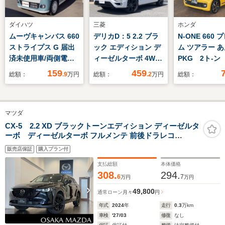
ダイハツ
三菱
ホンダ
ムーヴキャンバス 660
デリカD：5 2.2 ブラ
N-ONE 660
ストライプス G 届出
ック エディション デ
ム ツアラー 
済未使用車/両側電動
ィーゼルターボ 4WD
PKG 2ト-ン
スライドドア/シート
登録済未使用車 アラ
証 ワンオ-ナ
159
459
総額：
.9
万円
総額：
.2
万円
総額：
ヒーター/LEDヘッド
ウンドモニター サイ
VXM-155VSi
ライト/衝突被害軽減
ドステップ ナビ+リ
カメラ BTオ
ブレーキ/踏み間違い
アモニター取付Pkg
オ DVD H
マツダ
防止機能/ABS/オート
両側オートスライド
VSA クルコ
ライト/オートハイビ
オートバックドア シ
ミ スマ-トキ
CX-5 2.2 XD ブラックトーンエディション ディーゼルタ
ーボ ディーゼルターボ フルメンテ 前後ドラレコ
ーム/バックカメラ/オ
ートヒーター パワー
防止装置 整
ETC2.0 360ビューモニター ナビTV
ートエアコン/プッシ
シート LEDヘッド
簿 AAC
販売店保証
購入プラン付
ュスタート/フォグラ
衝突被害軽減ブレーキ
支払総額
本体価格
ンプ
308.
294.
6
7
万円
万円
49,800
通常ローン
月々
円
年式
2024
年
走行
0.3
万km
車検
'27/03
修復
なし