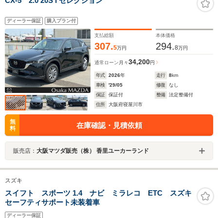
CX-5 2.0 20S i セレクション
ディーラー保証
購入プラン付
支払総額
本体価格
307.
294.
5
8
万円
万円
34,200
通常ローン
月々
円
年式
2026
年
走行
8
km
車検
'29/05
修復
なし
保証
保証付
整備
法定整備付
住所
大阪府寝屋川市
無
在庫確認・見積依頼
料
販売店：
大阪マツダ販売（株） 香里ユーカーランド
スズキ
スイフト スポーツ 1.4 ナビ ミラレコ ETC スズキ
セーフティサポート未装着車
ディーラー保証