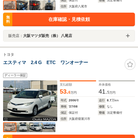
保証
保証付
整備
法定整備付
住所
大阪府八尾市
無
在庫確認・見積依頼
料
販売店：
大阪マツダ販売（株） 八尾店
トヨタ
エスティマ 2.4 G ETC ワンオーナー
ディーラー保証
支払総額
本体価格
53.
41.
6
5
万円
万円
年式
2006
年
走行
8.7
万km
車検
'27/08
修復
なし
保証
保証付
整備
法定整備付
住所
大阪府寝屋川市