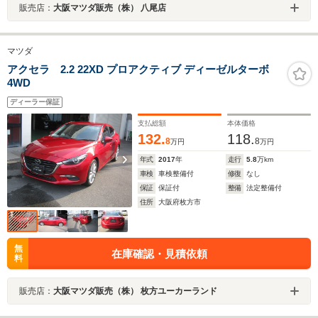
販売店：
大阪マツダ販売（株） 八尾店
マツダ
アクセラ 2.2 22XD プロアクティブ ディーゼルターボ
4WD
ディーラー保証
支払総額
本体価格
132.
118.
8
8
万円
万円
年式
2017
年
走行
5.8
万km
車検
車検整備付
修復
なし
保証
保証付
整備
法定整備付
住所
大阪府枚方市
無
在庫確認・見積依頼
料
販売店：
大阪マツダ販売（株） 枚方ユーカーランド