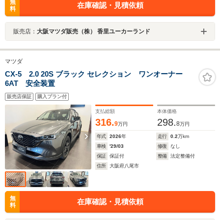
無
在庫確認・見積依頼
料
販売店：
大阪マツダ販売（株） 香里ユーカーランド
マツダ
CX-5 2.0 20S ブラック セレクション ワンオーナー
6AT 安全装置
販売店保証
購入プラン付
支払総額
本体価格
316.
298.
9
8
万円
万円
年式
2026
年
走行
0.2
万km
車検
'29/03
修復
なし
保証
保証付
整備
法定整備付
住所
大阪府八尾市
無
在庫確認・見積依頼
料