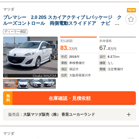
マツダ
NEW
プレマシー 2.0 20S スカイアクティブ Lパッケージ ク
ルーズコントロール 両側電動スライドドア ナビ バ
ックモニター
ディーラー保証
支払総額
本体価格
83.
67.
3
8
万円
万円
年式
2016
年
走行
8.2
万km
車検
車検整備付
修復
なし
保証
保証付
整備
法定整備付
住所
大阪府寝屋川市
無
在庫確認・見積依頼
料
販売店：
大阪マツダ販売（株） 香里ユーカーランド
マツダ