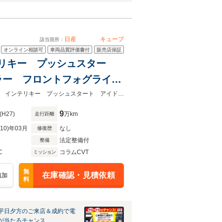
日産
キューブ
該当箇所：
オンライン相談可
車両品質評価書付
販売店保証
ンテリキー プッシュスター
ラー フロントフォグライ
★グループ約３０，０００台の在庫から取り寄せ可能！★禁煙車 純正ＳＤナビ インテリキー プッシュスタート アイドリングストップ ＥＴＣ 電動格納ミラー
9
(H27)
万km
走行距離
R10)年03月
なし
修復歴
法定整備付
整備
C
コラムCVT
ミッション
無
在庫確認・見積依頼
追加
料
平日夕方のご来店＆成約で電
が当たるチャンス