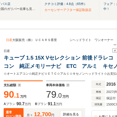
イパス店
クチコミ評価：
4.8
点（
65
件）
フェア：
無料電話は24時間ご案内！！全国のガリバー在庫も見たい方は一括照会が可能です！
中！
カーセンサーアフター保証取扱店
日産
大阪販売（株） ＵＣＡＲＳ香里 ンヘッドライト ワンオーナー
オ
日産
キューブ 1.5 15X Vセレクション 前後ドラ
コン 純正メモリーナビ ETC アルミ キセ
ナー 日産大阪 尼崎 兵庫 認定中古車 正
チシート
2016
年式
支払総額
車両本体価格
90
79
2027(
車検
.1
.0
万円
万円
保証付
保証
90.7
91.1
A
プラン
B
プラン
万円
万円
1500C
排気量
通常
12,700
詳細を見る
月々
円
ローン価格
お気に入り