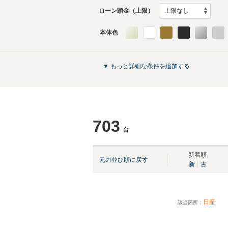
ローン頭金（上限）
本体色
▼ もっと詳細な条件を追加する
703
台
新着順
元の並び順に戻す
新
古
日産
該当箇所：