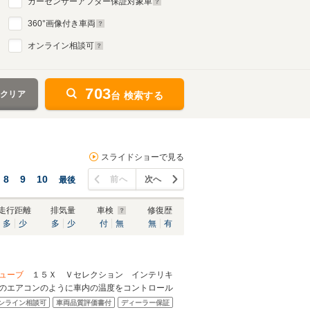
カーセンサーアフター保証対象車
360
°画像付き車両
オンライン相談可
703
をクリア
台 検索する
スライドショーで見る
8
9
10
前へ
次へ
最後
走行距離
排気量
車検
修復歴
多
少
多
少
付
無
無
有
ューブ
１５Ｘ Ｖセレクション インテリキ
のエアコンのように車内の温度をコントロール
ンライン相談可
車両品質評価書付
ディーラー保証