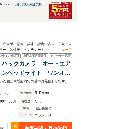
ガリバー5万円買取保証実施
日産
大阪 尼崎 兵庫 認定中古車 正規ディ
ーラー 禁煙車 ベンチシート
キューブ
ンライン相談可
車両品質評価書付
ディーラー保証
レコ バックカメラ オートエア
ノンヘッドライト ワンオー
規ディーラー 禁煙車 ベン
☆オートエアコン☆純正ナビ☆ＥＴＣ☆アルミ☆キセノンヘッドライト☆お支払い総額は大阪府内での基本お見積もりです。他府県登録も可能ですのでお気軽にお問い合わせください。
3.7
(H28)
万km
走行距離
R09)年06月
なし
修復歴
法定整備付
整備
C
コラムCVT
ミッション
無
在庫確認・見積依頼
追加