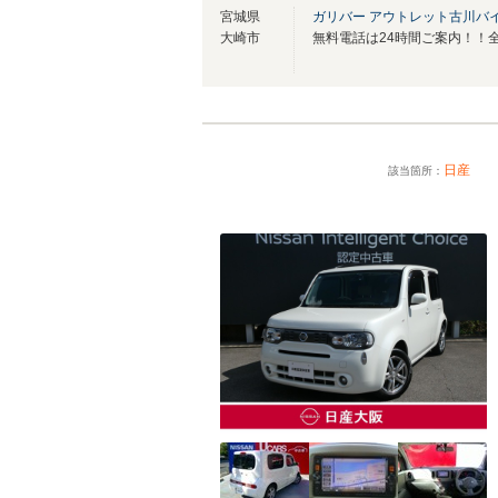
宮城県
ガリバー アウトレット古川バ
大崎市
日産
該当箇所：