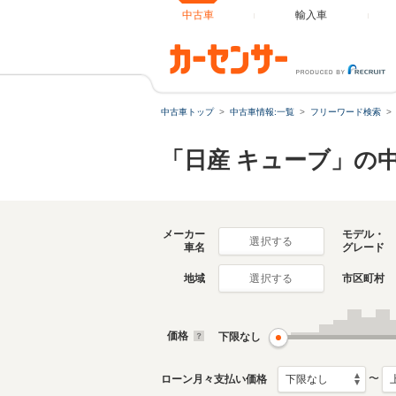
中古車
輸入車
中古車トップ
中古車情報:一覧
フリーワード検索
「日産 キューブ」の
メーカー
モデル・
選択する
車名
グレード
地域
市区町村
選択する
価格
下限なし
〜
ローン月々支払い価格