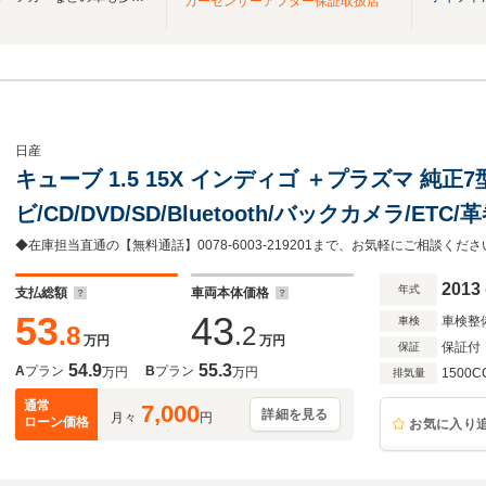
カーセンサーアフター保証取扱店
日産
キューブ 1.5 15X インディゴ ＋プラズマ 純正7
ビ/CD/DVD/SD/Bluetooth/バックカメラ/E
トレベライザー/社外フロアマット/ドアバイザー
タート/スマートキー
2013
年式
支払総額
車両本体価格
53
43
車検整
車検
.8
.2
万円
万円
保証付
保証
54.9
55.3
A
プラン
B
プラン
万円
万円
1500C
排気量
通常
7,000
詳細を見る
月々
円
ローン価格
お気に入り