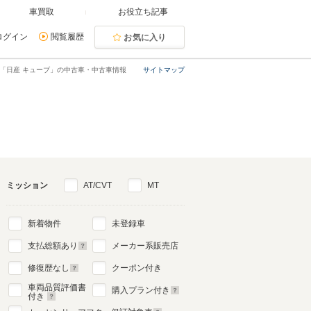
車買取
お役立ち記事
ログイン
閲覧履歴
お気に入り
「日産 キューブ」の中古車・中古車情報
サイトマップ
ミッション
AT/CVT
MT
新着物件
未登録車
支払総額あり
メーカー系販売店
修復歴なし
クーポン付き
車両品質評価書
購入プラン付き
付き