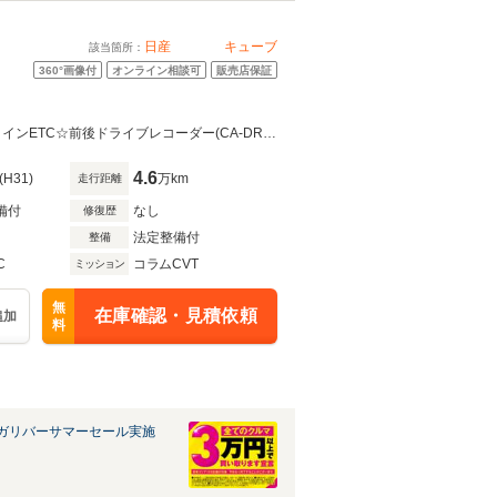
日産
キューブ
該当箇所：
360°
画像付
オンライン相談可
販売店保証
☆社外ナビ(CN-RE05WD)・フルセグTV・Bluetooth接続☆バックカメラ☆ビルトインETC☆前後ドライブレコーダー(CA-DR02SD)☆横滑り防止装置☆アイドリングストップ☆ドアバイザー☆15イン
4.6
(H31)
万km
走行距離
備付
なし
修復歴
法定整備付
整備
C
コラムCVT
ミッション
無
在庫確認・見積依頼
追加
料
ガリバーサマーセール実施