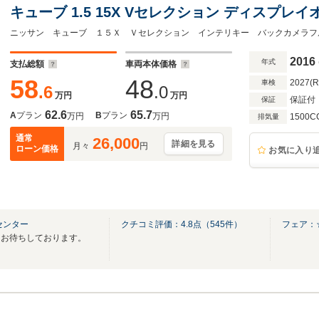
キューブ 1.5 15X Vセレクション ディスプ
2016
年式
支払総額
車両本体価格
58
48
2027(
車検
.6
.0
万円
万円
保証付
保証
62.6
65.7
A
プラン
B
プラン
万円
万円
1500C
排気量
通常
26,000
詳細を見る
月々
円
ローン価格
お気に入り
センター
クチコミ評価：
4.8
点（
545
件）
フェア：
をお待ちしております。