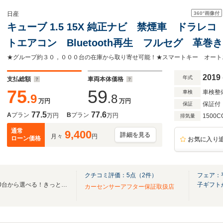
360°
画像付
日産
キューブ 1.5 15X 純正ナビ 禁煙車 ドラレ
トエアコン Bluetooth再生 フルセグ 革
グストップ
2019
年式
支払総額
車両本体価格
75
59
車検整
車検
.9
.8
万円
万円
保証付
保証
77.5
77.6
A
プラン
B
プラン
万円
万円
1500C
排気量
通常
9,400
詳細を見る
月々
円
ローン価格
お気に入り
クチコミ評価：
5
点（
2
件）
フェア：
☆全国ネクステージ在庫30,000台から選べる！きっとお気に入りの愛車が見つかります☆
子ギフト
カーセンサーアフター保証取扱店