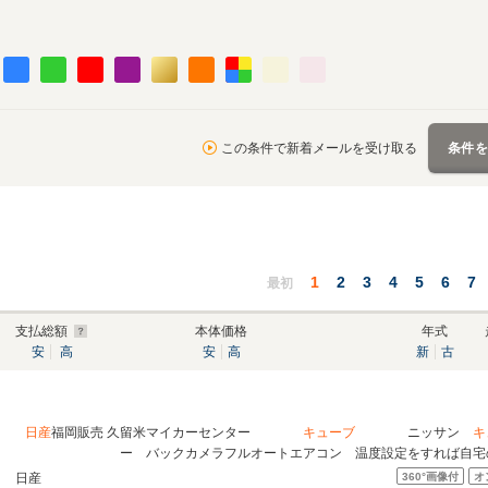
この条件で新着メールを受け取る
条件
1
2
3
4
5
6
7
最初
支払総額
本体価格
年式
安
高
安
高
新
古
日産
福岡販売 久留米マイカーセンター
キューブ
ニッサン
キ
ー バックカメラフルオートエアコン 温度設定をすれば自宅
360°
画像付
オ
日産