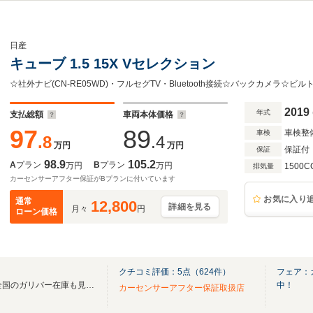
日産
キューブ 1.5 15X Vセレクション
2019
年式
支払総額
車両本体価格
97
89
車検整
車検
.8
.4
万円
万円
保証付
保証
98.9
105.2
A
プラン
B
プラン
万円
万円
1500C
排気量
カーセンサーアフター保証がBプランに付いています
お気に入り
通常
12,800
詳細を見る
月々
円
ローン価格
クチコミ評価：
5
点（
624
件）
フェア：
無料電話は24時間ご案内！！全国のガリバー在庫も見たい方は一括照会が可能です！
中！
カーセンサーアフター保証取扱店