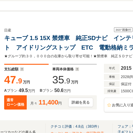
360°
画像付
日産
キューブ 1.5 15X 禁煙車 純正SDナビ イ
ト アイドリングストップ ETC 電動格納ミ
ト フルセグ
2015
年式
支払総額
車両本体価格
47
35
2028(
車検
.9
.9
万円
万円
保証付
保証
49.5
50.6
A
プラン
B
プラン
万円
万円
1500C
排気量
通常
11,400
詳細を見る
月々
円
ローン価格
お気に入り
クチコミ評価：
4.8
点（
383
件）
フェア：
★ミニバン・コンパクト・スポーツカーなどの車も多数ご用意！！★
子ギフト