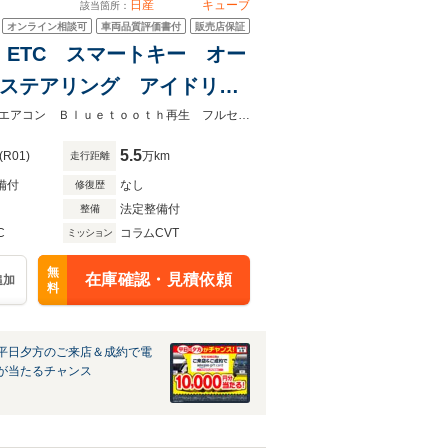
日産
キューブ
該当箇所：
オンライン相談可
車両品質評価書付
販売店保証
コ ETC スマートキー オー
巻きステアリング アイドリン
★グループ約３０，０００台の在庫から取り寄せ可能！★スマートキー オートエアコン Ｂｌｕｅｔｏｏｔｈ再生 フルセグ 革巻きステアリング
5.5
(R01)
万km
走行距離
備付
なし
修復歴
法定整備付
整備
C
コラムCVT
ミッション
無
在庫確認・見積依頼
追加
料
平日夕方のご来店＆成約で電
が当たるチャンス