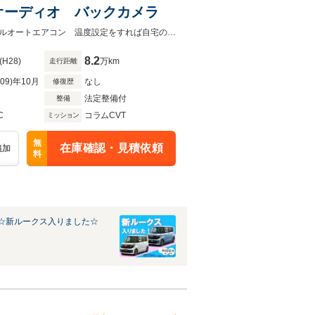
レイオーディオ バックカメラ
ニッサン キューブ １５Ｘ Ｖセレクション インテリキー バックカメラフルオートエアコン 温度設定をすれば自宅のエアコンのように車内の温度をコントロール
8.2
(H28)
万km
走行距離
R09)年10月
なし
修復歴
法定整備付
整備
C
コラムCVT
ミッション
無
在庫確認・見積依頼
追加
料
☆新ルークス入りました☆