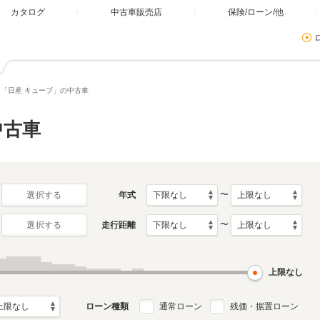
カタログ
中古車販売店
保険/ローン/他
「日産 キューブ」の中古車
中古車
〜
年式
選択する
〜
走行距離
選択する
上限なし
ローン種類
通常ローン
残価・据置ローン