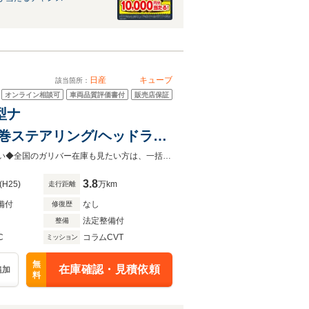
日産
キューブ
該当箇所：
オンライン相談可
車両品質評価書付
販売店保証
型ナ
TC/革巻ステアリング/ヘッドライ
/電動格納ミラー/プッシュス
◆在庫担当直通の【無料通話】0078-6003-219201まで、お気軽にご相談ください◆全国のガリバー在庫も見たい方は、一括照会が可能です！
3.8
(H25)
万km
走行距離
備付
なし
修復歴
法定整備付
整備
C
コラムCVT
ミッション
無
在庫確認・見積依頼
追加
料