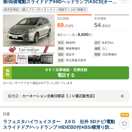
乗/両側電動スライドドア/HIDヘッドランプ/ASCD(オート
クルーズコントロール)/17インチAW/ハーフレザーシート/
販売店保証
購入プラン付
オンライン相談可
360°画像付
インテリジェントキー/純正ナビ/フルセ
グ/DVD/Bluetooth/バックカメラ/ETC/前後ドラレコ
支払総額
本体価格
69.
54.
5
9
万円
万円
8,600
通常ローン
月々
円
年式
2013
年
走行
6.6
万km
車検
車検整備付
修復
なし
保証
保証付
整備
法定整備付
住所
埼玉県春日部市
今すぐ在庫確認・見積依頼
無
電話する
料
カーセンサーアフター保証がAプランに付いています
販売店：
カーネーション北春日部店【ＪＵ適正販売店】
日産
NEW
ラフェスタハイウェイスター 2.0 G 社外 SDナビ/電動
スライドドア/ヘッドランプ HID/EBD付ABS/横滑り防止