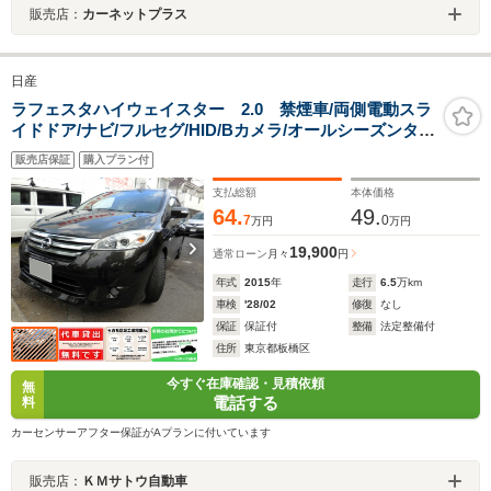
販売店：
カーネットプラス
日産
ラフェスタハイウェイスター 2.0 禁煙車/両側電動スラ
イドドア/ナビ/フルセグ/HID/Bカメラ/オールシーズンタイ
ヤ/
販売店保証
購入プラン付
支払総額
本体価格
64.
49.
7
0
万円
万円
19,900
通常ローン
月々
円
年式
2015
年
走行
6.5
万km
車検
'28/02
修復
なし
保証
保証付
整備
法定整備付
住所
東京都板橋区
今すぐ在庫確認・見積依頼
無
電話する
料
カーセンサーアフター保証がAプランに付いています
販売店：
ＫＭサトウ自動車