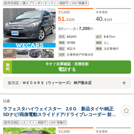
装置/アイドリングストップ/フルセグTV/エアバッグ 運転
販売店保証
購入プラン付
オンライン相談可
360°画像付
席/エアバッグ 助手席/エアバッグ サイド
支払総額
本体価格
51.
40.
5
4
万円
万円
7,200
通常ローン
月々
円
年式
2014
年
走行
9.8
万km
車検
'27/02
修復
なし
保証
保証付
整備
法定整備付
住所
兵庫県神戸市垂水区
今すぐ在庫確認・見積依頼
無
電話する
料
販売店：
ＷＥＣＡＲＳ（ウィーカーズ） 神戸垂水店
日産
ラフェスタハイウェイスター 2.0 G 新品タイヤ/純正
SDナビ/両側電動スライドドア/ドライブレコーダー 前
後/Bluetooth接続/ETC/EBD付ABS/横滑り防止装置/アイ
販売店保証
オンライン相談可
360°画像付
ドリングストップ/バックモニター/フルセグTV/DVD
支払総額
本体価格