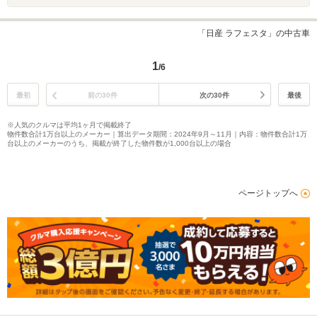
「日産 ラフェスタ」の中古車
1
/6
最初
前の30件
次の30件
最後
※人気のクルマは平均1ヶ月で掲載終了
物件数合計1万台以上のメーカー｜算出データ期間：2024年9月～11月｜内容：物件数合計1万
台以上のメーカーのうち、掲載が終了した物件数が1,000台以上の場合
ページトップへ