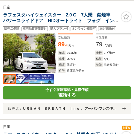
日産
ラフェスタハイウェイスター 2.0 G 7人乗 禁煙車
パワースライドドア HIDオートライト フォグ インテ
リキー 純正15AW ETC 革巻きハンドル ステアスイ
販売店保証
車両品質評価書付
購入プラン付
オンライン相談可
360°画像付
ッチ プライバシーガラス ドアバイザー CDオーディ
オ アイドリングストップ
支払総額
本体価格
89.
79.
8
7
万円
万円
年式
2016
年
走行
3.7
万km
車検
'27/09
修復
なし
保証
保証付
整備
法定整備付
住所
兵庫県伊丹市
今すぐ在庫確認・見積依頼
電話する
販売店：
ＵＲＢＡＮ ＢＲＥＡＴＨ ｉｎｃ． アーバンブレス伊丹店
日産
NEW