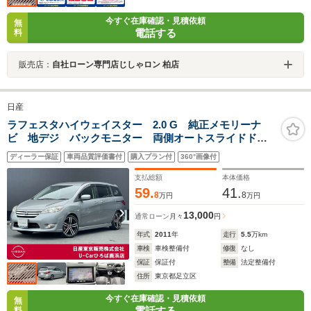
今すぐ在庫確認・見積依頼
無
電話する
料
販売店：
自社ローン専門店じしゃロン 柏店
日産
ラフェスタハイウェイスター 2.0 G 純正メモリーナ
ビ 地デジ バックモニター 両側オートスライドド
ア キセノンヘッドライト アルミホイール オートエ
ディーラー保証
車両品質評価書付
購入プラン付
360°画像付
アコン プライバシーガラス プラスチックバイザー
EТC インテリキー フォグランプ
支払総額
本体価格
59.
41.
8
8
万円
万円
13,000
通常ローン
月々
円
年式
2011
年
走行
5.5
万km
車検
車検整備付
修復
なし
保証
保証付
整備
法定整備付
住所
東京都足立区
今すぐ在庫確認・見積依頼
無
電話する
料