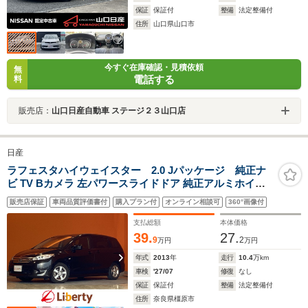
保証
保証付
整備
法定整備付
住所
山口県山口市
今すぐ在庫確認・見積依頼
無
電話する
料
販売店：
山口日産自動車 ステージ２３山口店
日産
ラフェスタハイウェイスター 2.0 Jパッケージ 純正ナ
ビ TV Bカメラ 左パワースライドドア 純正アルミホイー
ル
販売店保証
車両品質評価書付
購入プラン付
オンライン相談可
360°画像付
支払総額
本体価格
39.
27.
9
2
万円
万円
年式
2013
年
走行
10.4
万km
車検
'27/07
修復
なし
保証
保証付
整備
法定整備付
住所
奈良県橿原市