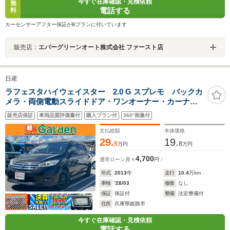
今すぐ在庫確認・見積依頼
無
電話する
料
カーセンサーアフター保証がBプランに付いています
販売店：
エバーグリーンオート株式会社 ファースト店
日産
ラフェスタハイウェイスター 2.0 G スプレモ バックカ
メラ・両側電動スライドドア・ワンオーナー・カーナ
ビ・Bluetooth・フルセグTV・CD/DVD再生・下取直売・
販売店保証
車両品質評価書付
購入プラン付
360°画像付
アイドリングストップ・3列シート・ベンチシート・ルー
ムクリーニング!
支払総額
本体価格
29.
19.
5
8
万円
万円
4,700
通常ローン
月々
円
年式
2013
年
走行
10.4
万km
車検
'28/03
修復
なし
保証
保証付
整備
法定整備付
住所
兵庫県姫路市
今すぐ在庫確認・見積依頼
電話する