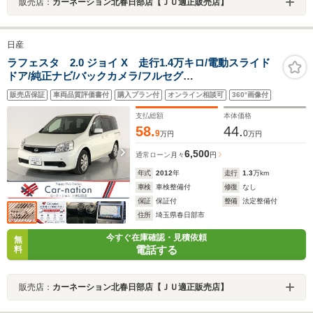
販売店：
カーネーション北春日部店【ＪＵ適正販売店】
日産
ラフェスタ 2.0 ジョイ X 走行1.4万キロ/電動スライド
ドア/純正ナビ/バックカメラ/フルセグ
TV/Bluetooth/CD/DVD/ミュージックサーバー/4スピーカ
販売店保証
車両品質評価書付
購入プラン付
オンライン相談可
360°画像付
ー/キーレスキー/オートエアコン/オートクローザー/オー
トライト/プライバシーガラス
支払総額
本体価格
58.
44.
9
0
万円
万円
6,500
通常ローン
月々
円
年式
2012
年
走行
1.3
万km
車検
車検整備付
修復
なし
保証
保証付
整備
法定整備付
住所
埼玉県春日部市
今すぐ在庫確認・見積依頼
無
電話する
料
販売店：
カーネーション北春日部店【ＪＵ適正販売店】