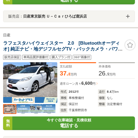
販売店：
日産東京販売 Ｕ－Ｃａｒひろば鹿浜店
日産
ラフェスタハイウェイスター 2.0 [Bluetoothオーディ
オ] 純正ナビ・地デジフルセグTV・バックカメラ・パワー
スライドドア・LEDヘッドライト・ETC・ドライブレコ
販売店保証
車両品質評価書付
購入プラン付
360°画像付
ーダー・スマートキー・アイドリングストップ・ISOFIX
対応車
支払総額
本体価格
37.
26.
8
9
万円
万円
6,600
通常ローン
月々
円
年式
2012
年
走行
8.4
万km
車検
車検整備付
修復
なし
保証
保証付
整備
法定整備付
住所
千葉県野田市
今すぐ在庫確認・見積依頼
無
電話する
料