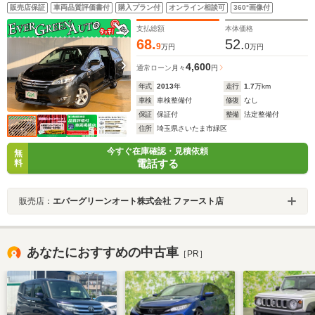
禁煙車 純正SDナビ フリップダウンモニター バックカメ
販売店保証
車両品質評価書付
購入プラン付
オンライン相談可
360°画像付
ラ 自動ドア Bluetooth インテリキー 横滑り防止装置 MT
モード付AT
支払総額
本体価格
68.
52.
9
0
万円
万円
4,600
通常ローン
月々
円
年式
2013
年
走行
1.7
万km
車検
車検整備付
修復
なし
保証
保証付
整備
法定整備付
住所
埼玉県さいたま市緑区
今すぐ在庫確認・見積依頼
無
電話する
料
販売店：
エバーグリーンオート株式会社 ファースト店
あなたにおすすめの中古車
［PR］