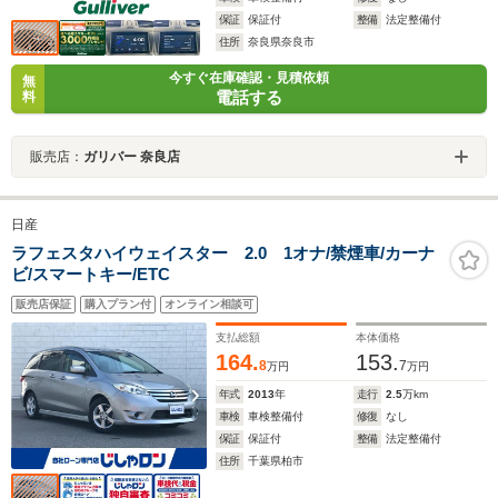
保証
保証付
整備
法定整備付
住所
奈良県奈良市
今すぐ在庫確認・見積依頼
無
電話する
料
販売店：
ガリバー 奈良店
日産
ラフェスタハイウェイスター 2.0 1オナ/禁煙車/カーナ
ビ/スマートキー/ETC
販売店保証
購入プラン付
オンライン相談可
支払総額
本体価格
164.
153.
8
7
万円
万円
年式
2013
年
走行
2.5
万km
車検
車検整備付
修復
なし
保証
保証付
整備
法定整備付
住所
千葉県柏市