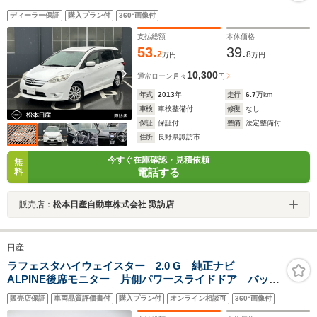
ディーラー保証
購入プラン付
360°画像付
支払総額
本体価格
53.
39.
2
8
万円
万円
10,300
通常ローン
月々
円
年式
2013
年
走行
6.7
万km
車検
車検整備付
修復
なし
保証
保証付
整備
法定整備付
住所
長野県諏訪市
今すぐ在庫確認・見積依頼
無
電話する
料
販売店：
松本日産自動車株式会社 諏訪店
日産
ラフェスタハイウェイスター 2.0 G 純正ナビ
ALPINE後席モニター 片側パワースライドドア バック
カメラ ETC フルセグ スマートキー オートライ
販売店保証
車両品質評価書付
購入プラン付
オンライン相談可
360°画像付
ト 横滑り防止 フォグ Bluetooth アイドリングスト