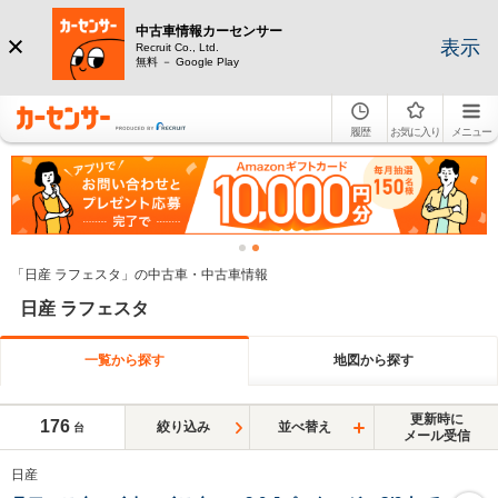
中古車情報カーセンサー
表示
Recruit Co., Ltd.
無料 － Google Play
履歴
お気に入り
メニュー
「日産 ラフェスタ」の中古車・中古車情報
日産 ラフェスタ
一覧から探す
地図から探す
更新時に
176
絞り込み
並べ替え
台
メール受信
日産