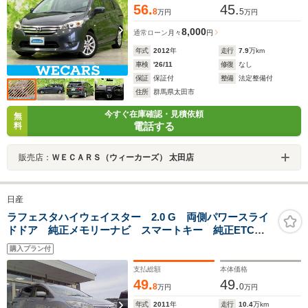
56.
45.
8
5
万円
万円
8,000
通常ローン
月々
円
年式
2012
年
走行
7.9
万km
車検
'26/11
修復
なし
保証
保証付
整備
法定整備付
住所
群馬県太田市
今すぐ在庫確認・見積依頼
無
電話する
料
販売店：
ＷＥＣＡＲＳ（ウィーカーズ） 太田店
日産
ラフェスタハイウェイスター 2.0 G 両側パワースライ
ドドア 純正メモリーナビ スマートキー 純正ETC
HIDヘッドライト フォグランプ 純正17インチアルミホ
購入プラン付
イール
支払総額
本体価格
49.
49.
8
0
万円
万円
年式
2011
年
走行
10.4
万km