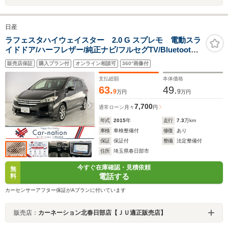
日産
ラフェスタハイウェイスター 2.0 G スプレモ 電動スラ
イドドア/ハーフレザー/純正ナビ/フルセグTV/Bluetooth/
バックカメラ/ETC/クルコン/HIDライト/スマートキー/オ
販売店保証
購入プラン付
オンライン相談可
360°画像付
ートライト/自動防眩ミラー/アイドリングストップ/純正17
インチアルミホイール
支払総額
本体価格
63.
49.
9
9
万円
万円
7,700
通常ローン
月々
円
年式
2015
年
走行
7.3
万km
車検
車検整備付
修復
あり
保証
保証付
整備
法定整備付
住所
埼玉県春日部市
今すぐ在庫確認・見積依頼
無
電話する
料
カーセンサーアフター保証がAプランに付いています
販売店：
カーネーション北春日部店【ＪＵ適正販売店】