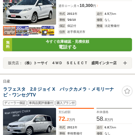
10,300
通常ローン
月々
円
年式
2011
年
走行
4.5
万km
車検
'26/10
修復
なし
保証
保証付
整備
法定整備付
住所
岩手県滝沢市
今すぐ在庫確認・見積依頼
無
電話する
料
販売店：
（株）トーサイ ４ＷＤ ＳＥＬＥＣＴ 盛岡インター店
日産
ラフェスタ 2.0 ジョイ X バックカメラ・メモリーナ
ビ・ワンセグTV
ディーラー保証
車両品質評価書付
購入プラン付
支払総額
本体価格
72.
58.
2
8
万円
万円
年式
2011
年
走行
6.8
万km
車検
車検整備付
修復
なし