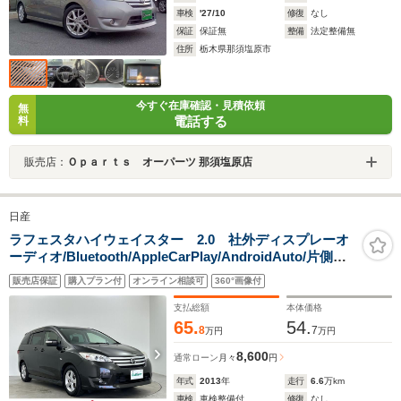
車検
'27/10
修復
なし
保証
保証無
整備
法定整備無
住所
栃木県那須塩原市
今すぐ在庫確認・見積依頼
無
電話する
料
販売店：
Ｏｐａｒｔｓ オーパーツ 那須塩原店
日産
ラフェスタハイウェイスター 2.0 社外ディスプレーオ
ーディオ/Bluetooth/AppleCarPlay/AndroidAuto/片側パ
ワースライドドア/バックカメラ/ETC/LEDヘッドライト/
販売店保証
購入プラン付
オンライン相談可
360°画像付
純正アルミホイール/スマートキー/パワーウィンドウ/パワ
ーステアリング
支払総額
本体価格
65.
54.
8
7
万円
万円
8,600
通常ローン
月々
円
年式
2013
年
走行
6.6
万km
車検
車検整備付
修復
なし