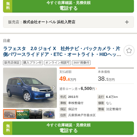
今すぐ在庫確認・見積依頼
無
電話する
料
販売店：
株式会社オートベル 浜松入野店
日産
ラフェスタ 2.0 ジョイ X 社外ナビ・バックカメラ・片
側パワースライドドア・ETC・オートライト・HIDヘッド
ライト・ヘッドライトレベライザー・電動格納ミラー・
販売店保証
購入プラン付
オンライン相談可
360°画像付
純正フロアマット・純正ドアバイザー・スマートキー・
スペアキー
支払総額
本体価格
49.
38.
6
5
万円
万円
6,500
通常ローン
月々
円
年式
2011
年
走行
6.4
万km
車検
車検整備付
修復
なし
保証
保証付
整備
法定整備付
住所
兵庫県神戸市垂水区
今すぐ在庫確認・見積依頼
無
電話する
料