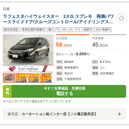
日産
ラフェスタハイウェイスター 2.0 G スプレモ 両側パワ
ースライドドア/クルーズコントロール/アイドリングスト
ップ/オートライト/フォグランプ/革巻きステアリング/オ
販売店保証
車両品質評価書付
購入プラン付
オンライン相談可
360°画像付
ートエアコン/ハーフレザーシート/純正ナビ(CD・DVD・
地デジ・Bluetooth)/ドラレコ/Bカメラ
支払総額
本体価格
59.
45.
9
9
万円
万円
6,600
通常ローン
月々
円
年式
2014
年
走行
8.1
万km
車検
車検整備付
修復
なし
保証
保証付
整備
法定整備付
住所
千葉県野田市
今すぐ在庫確認・見積依頼
無
電話する
料
カーセンサーアフター保証がAプランに付いています
販売店：
カーネーション柏インター店【ＪＵ適正販売店】