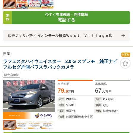
今すぐ在庫確認・見積依頼
無
電話する
料
販売店：
リバティ イオンモール橿原Ｗｅｓｔ Ｖｉｌｌａｇｅ店
日産
NEW
ラフェスタハイウェイスター 2.0 G スプレモ 純正ナビ
フルセグ片側パワスラバックカメラ
販売店保証
支払総額
本体価格
79.
67.
9
6
万円
万円
年式
2013
年
走行
2.7
万km
車検
'28/01
修復
なし
保証
保証付
整備
法定整備付
住所
静岡県浜松市中央区