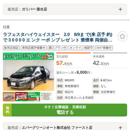
販売店：
ガリバー 垂水店
日産
ラフェスタハイウェイスター 2.0 8/9ま で(来 店予 約)
で 3 0 0 0 0 エ ンク ーポ ンプ レゼ ント 禁煙車 両側自動
ドア バックカメラ 純正SDナビ ETC CD DVD Bluetooth
販売店保証
車両品質評価書付
購入プラン付
オンライン相談可
360°画像付
フルセグ MTモード付きAT I-STOP 横滑り防止装置
支払総額
本体価格
57.
42.
9
0
万円
万円
6,000
通常ローン
月々
円
年式
2013
年
走行
6.8
万km
車検
車検整備付
修復
なし
保証
保証付
整備
法定整備付
住所
埼玉県さいたま市緑区
今すぐ在庫確認・見積依頼
無
電話する
料
販売店：
エバーグリーンオート株式会社 ファースト店