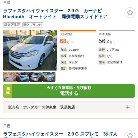
日産
ラフェスタハイウェイスター 2.0 G カーナビ
Bluetooth オートライト 両側電動スライドドア
販売店保証
購入プラン付
支払総額
本体価格
68
56.
0
万円
万円
年式
2015
年
走行
7.6
万km
車検
車検整備付
修復
なし
保証
保証付
整備
法定整備付
住所
静岡県伊東市
今すぐ在庫確認・見積依頼
無
電話する
料
販売店：
ホンダカーズ伊東東 玖須美店
日産
ラフェスタハイウェイスター 2.0 G スプレモ 3列7人