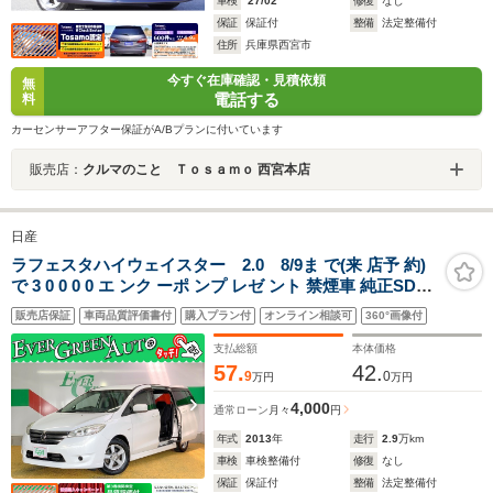
車検
'27/02
修復
なし
保証
保証付
整備
法定整備付
住所
兵庫県西宮市
今すぐ在庫確認・見積依頼
無
電話する
料
カーセンサーアフター保証がA/Bプランに付いています
販売店：
クルマのこと Ｔｏｓａｍｏ 西宮本店
日産
ラフェスタハイウェイスター 2.0 8/9ま で(来 店予 約)
で 3 0 0 0 0 エ ンク ーポ ンプ レゼ ント 禁煙車 純正SDナ
ビ バックカメラ インテリキー フリップダウンモニター
販売店保証
車両品質評価書付
購入プラン付
オンライン相談可
360°画像付
オートスライドドア Bluetooth 純正15インチアルミホイ
ール TV
支払総額
本体価格
57.
42.
9
0
万円
万円
4,000
通常ローン
月々
円
年式
2013
年
走行
2.9
万km
車検
車検整備付
修復
なし
保証
保証付
整備
法定整備付