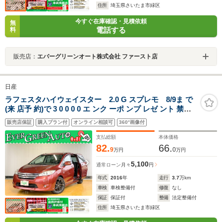
住所
埼玉県さいたま市緑区
今すぐ在庫確認・見積依頼
無
電話する
料
販売店：
エバーグリーンオート株式会社 ファースト店
日産
ラフェスタハイウェイスター 2.0 G スプレモ 8/9ま で
(来 店予 約)で 3 0 0 0 0 エ ンク ーポ ンプ レゼ ント 禁煙
車 両側パワースライドドア HIDヘッド バックカメラ イン
販売店保証
購入プラン付
オンライン相談可
360°画像付
テリキー 純正SDナビ オートクルーズコントロール 社外
コーナーセンサー ETC
支払総額
本体価格
82.
66.
9
0
万円
万円
5,100
通常ローン
月々
円
年式
2016
年
走行
3.7
万km
車検
車検整備付
修復
なし
保証
保証付
整備
法定整備付
住所
埼玉県さいたま市緑区