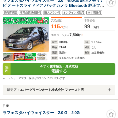
ラフェスタハイウェイスター 2.0 禁煙車 純正メモリナ
ビ オートスライドドア バックカメラ Bluetooth 純正フル
エアロ 純正15インチアルミホイール ETC インテリジェン
販売店保証
車両品質評価書付
購入プラン付
オンライン相談可
360°画像付
トキー 横滑り防止装置 CD アイドリングストップ
支払総額
本体価格
115.
99.
9
0
万円
万円
7,500
通常ローン
月々
円
年式
2018
年
走行
1.3
万km
車検
'27/02
修復
なし
保証
保証付
整備
法定整備無
住所
埼玉県さいたま市緑区
今すぐ在庫確認・見積依頼
無
電話する
料
カーセンサーアフター保証がBプランに付いています
販売店：
エバーグリーンオート株式会社 ファースト店
日産
ラフェスタハイウェイスター 2.0 G 2.0G