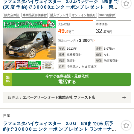
ラフェスタハイウェイスター 2.0 Jパッケージ 8/9ま で
(来 店 予 約)で 3 0 0 0 0エ ンク ーポンプ レゼ ント 禁煙
車 両側パワースライドドア 社外メモリナビ フリップダウ
販売店保証
車両品質評価書付
購入プラン付
オンライン相談可
360°画像付
ンモニター HIDヘッドライト Bluetooth バックカメラ
ETC
支払総額
本体価格
49.
32.
9
0
万円
万円
3,300
通常ローン
月々
円
年式
2013
年
走行
5.0
万km
車検
車検整備付
修復
なし
保証
保証付
整備
法定整備付
住所
埼玉県さいたま市緑区
今すぐ在庫確認・見積依頼
無
電話する
料
販売店：
エバーグリーンオート株式会社 ファースト店
日産
ラフェスタハイウェイスター 2.0 G 8/9ま で(来 店予
約)で 3 0 0 0 0 エ ンク ーポ ンプ レゼ ント ワンオーナー