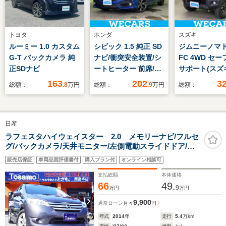
トヨタ
ホンダ
スズキ
ルーミー 1.0 カスタム
シビック 1.5 純正 SD
ジムニーノマド 
G-T バックカメラ 純
ナビ/衝突安全装置/シ
FC 4WD セ
正SDナビ
ートヒーター 前席/車
サポート(スズキ
線逸脱防止支援システ
トヒーター/車
163
202
3
総額：
.8
万円
総額：
.9
万円
総額：
ム/ドライブレコーダ
防止支援システ
ー 純正/ヘッドランプ
ッドランプ LED
LED/Bluetooth接
付ABS/横滑
日産
続/ETC/EBD付ABS/横
置/アイドリン
滑り防止装置
ップ/エアバッ
ラフェスタハイウェイスター 2.0 メモリーナビ/フルセ
グ/バックカメラ/天井モニター/左側電動スライドドア/ス
席/エアバッグ
マートキー/ETC/純正アルミホイール/3列シート/7人乗り
販売店保証
車両品質評価書付
購入プラン付
オンライン相談可
支払総額
本体価格
66
49.
9
万円
万円
9,900
通常ローン
月々
円
年式
2014
年
走行
5.4
万km