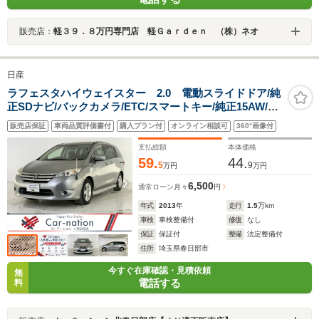
販売店：
軽３９．８万円専門店 軽Ｇａｒｄｅｎ （株）ネオ
日産
ラフェスタハイウェイスター 2.0 電動スライドドア/純
正SDナビ/バックカメラ/ETC/スマートキー/純正15AW/フ
ルセグTV/CD/USB/SD/アイドリングストップ/ステアリン
販売店保証
車両品質評価書付
購入プラン付
オンライン相談可
360°画像付
グスイッチ/Wエアバック/MTモード
支払総額
本体価格
59.
44.
5
9
万円
万円
6,500
通常ローン
月々
円
年式
2013
年
走行
1.5
万km
車検
車検整備付
修復
なし
保証
保証付
整備
法定整備付
住所
埼玉県春日部市
今すぐ在庫確認・見積依頼
無
電話する
料