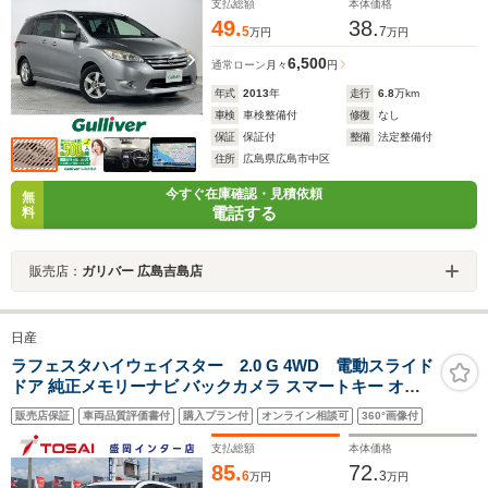
ップ 純正フロアマット
支払総額
本体価格
49.
38.
5
7
万円
万円
6,500
通常ローン
月々
円
年式
2013
年
走行
6.8
万km
車検
車検整備付
修復
なし
保証
保証付
整備
法定整備付
住所
広島県広島市中区
今すぐ在庫確認・見積依頼
無
電話する
料
販売店：
ガリバー 広島吉島店
日産
ラフェスタハイウェイスター 2.0 G 4WD 電動スライド
ドア 純正メモリーナビ バックカメラ スマートキー オー
トライト オートエアコン フォグライト Bluetooth ドライ
販売店保証
車両品質評価書付
購入プラン付
オンライン相談可
360°画像付
ブレコーダー 純正革巻きステアリング 純正16インチアル
ミ
支払総額
本体価格
85.
72.
6
3
万円
万円