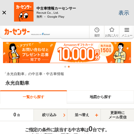
中古車情報カーセンサー
表示
Recruit Co., Ltd.
無料 － Google Play
履歴
お気に入り
メニュー
「永光自動車」の中古車・中古車情報
永光自動車
一覧から探す
地図から探す
更新時に
0
絞り込み
並べ替え
台
メール受信
0
ご指定の条件に該当する中古車は
台です。