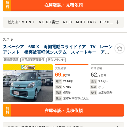
無
在庫確認・見積依頼
料
販売店：
ＭＩＮＩ ＮＥＸＴ富士 ＡＬＣ ＭＯＴＯＲＳ ＧＲＯＵＰ
スズキ
スペーシア 660 X 両側電動スライドドア TV レーン
アシスト 衝突被害軽減システム スマートキー アイ
ドリングストップ 電動格納ミラー シートヒーター
販売店保証
車両品質評価書付
購入プラン付
ベンチシート CVT 盗難防止システム ABS ESC
CD
支払総額
本体価格
69.
62.
9
7
万円
万円
年式
2016
年
走行
5.6
万km
車検
'27/07
修復
なし
保証
保証付
整備
法定整備無
住所
京都府京都市伏見区
無
在庫確認・見積依頼
料