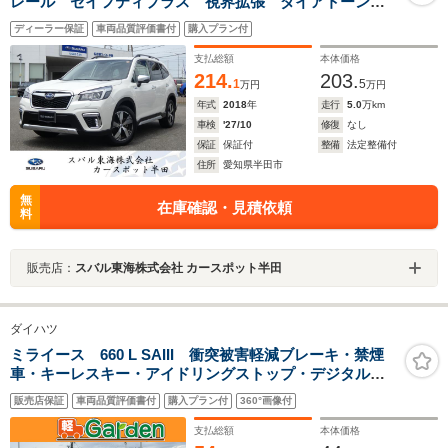
レール セイフティプラス 視界拡張 ダイアトーンナ
ビ フルセグ Bluetoothオーディオ USB フロントカ
ディーラー保証
車両品質評価書付
購入プラン付
メラ サイドカメラ バックカメラ スマートリヤビュ
ーミラー ETC2.0
支払総額
本体価格
214.
203.
1
5
万円
万円
年式
2018
年
走行
5.0
万km
車検
'27/10
修復
なし
保証
保証付
整備
法定整備付
住所
愛知県半田市
無
在庫確認・見積依頼
料
販売店：
スバル東海株式会社 カースポット半田
ダイハツ
ミライース 660 L SAIII 衝突被害軽減ブレーキ・禁煙
車・キーレスキー・アイドリングストップ・デジタルメ
ーター
販売店保証
車両品質評価書付
購入プラン付
360°画像付
支払総額
本体価格