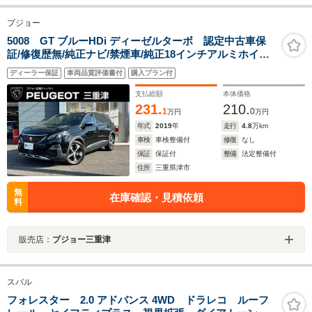
プジョー
5008 GT ブルーHDi ディーゼルターボ 認定中古車保
証/修復歴無/純正ナビ/禁煙車/純正18インチアルミホイー
ル/ETC/コントロール/LEDヘッドライト/バックモニター/
ディーラー保証
車両品質評価書付
購入プラン付
ブラインドスポットモニター/ルーフレール
支払総額
本体価格
231.
210.
1
0
万円
万円
年式
2019
年
走行
4.8
万km
車検
車検整備付
修復
なし
保証
保証付
整備
法定整備付
住所
三重県津市
無
在庫確認・見積依頼
料
販売店：
プジョー三重津
スバル
フォレスター 2.0 アドバンス 4WD ドラレコ ルーフ