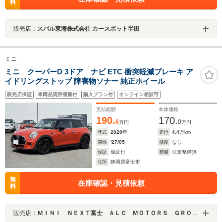
料
販売店：
スバル東海株式会社 カースポット半田
ミニ
ミニ クーパーD 3ドア ナビ ETC 衝突軽減ブレーキ ア
イドリングストップ 障害物ソナー 純正ホイール
販売店保証
車両品質評価書付
購入プラン付
オンライン相談可
支払総額
本体価格
190.
170.
6
0
万円
万円
年式
2020
年
走行
4.4
万km
車検
'27/05
修復
なし
保証
保証付
整備
法定整備無
住所
静岡県富士市
無
在庫確認・見積依頼
料
販売店：
ＭＩＮＩ ＮＥＸＴ富士 ＡＬＣ ＭＯＴＯＲＳ ＧＲＯＵＰ