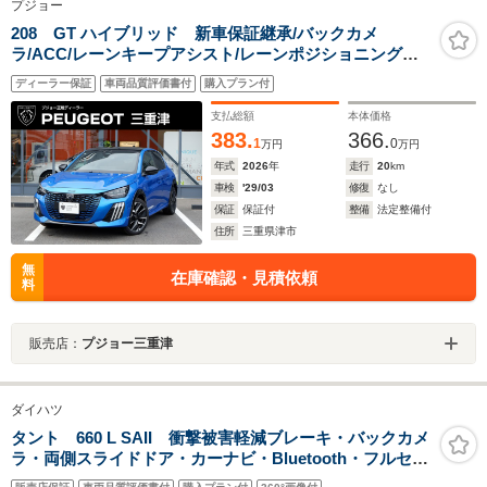
プジョー
208 GT ハイブリッド 新車保証継承/バックカメ
ラ/ACC/レーンキープアシスト/レーンポジショニングア
シスト/ブラインドスポットモニター/LEDヘッドライト/フ
ディーラー保証
車両品質評価書付
購入プラン付
ロント・バックソナー/アップルカープレイ/アンドロイド
オート
支払総額
本体価格
383.
366.
1
0
万円
万円
年式
2026
年
走行
20
km
車検
'29/03
修復
なし
保証
保証付
整備
法定整備付
住所
三重県津市
無
在庫確認・見積依頼
料
販売店：
プジョー三重津
ダイハツ
タント 660 L SAII 衝撃被害軽減ブレーキ・バックカメ
ラ・両側スライドドア・カーナビ・Bluetooth・フルセグ
TV・CD/DVD再生・禁煙車・アイドリングストップ・ベ