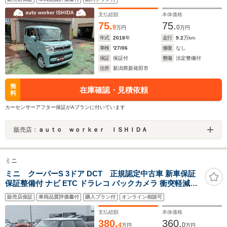
支払総額
本体価格
75.
75.
9
0
万円
万円
年式
2018
年
走行
9.2
万km
車検
'27/06
修復
なし
保証
保証付
整備
法定整備付
住所
新潟県新発田市
無
在庫確認・見積依頼
料
カーセンサーアフター保証がAプランに付いています
販売店：
ａｕｔｏ ｗｏｒｋｅｒ ＩＳＨＩＤＡ
ミニ
ミニ クーパーS 3ドア DCT 正規認定中古車 新車保証
保証整備付 ナビ ETC ドラレコ バックカメラ 衝突軽減ブ
レーキ アイドリングストップ 障害物ソナー 車線キープ A
販売店保証
車両品質評価書付
購入プラン付
オンライン相談可
クルコン
支払総額
本体価格
380.
360.
4
0
万円
万円