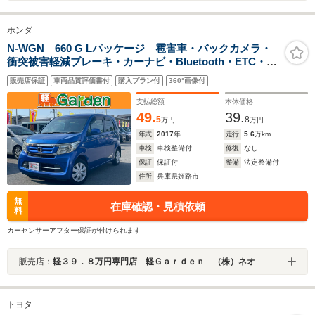
ホンダ
N-WGN 660 G Lパッケージ 雹害車・バックカメラ・
衝突被害軽減ブレーキ・カーナビ・Bluetooth・ETC・
CD/DVD再生・スマートキー&プッシュスタート・ベンチ
販売店保証
車両品質評価書付
購入プラン付
360°画像付
シート・ルームクリーニング
支払総額
本体価格
49.
39.
5
8
万円
万円
年式
2017
年
走行
5.6
万km
車検
車検整備付
修復
なし
保証
保証付
整備
法定整備付
住所
兵庫県姫路市
無
在庫確認・見積依頼
料
カーセンサーアフター保証が付けられます
販売店：
軽３９．８万円専門店 軽Ｇａｒｄｅｎ （株）ネオ
トヨタ