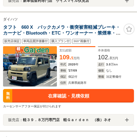
販売店：
新車低金利専門店 ケイスマイル伏見店
ダイハツ
タフト 660 X バックカメラ・衝突被害軽減ブレーキ・
カーナビ・Bluetooth・ETC・ワンオーナー・禁煙車・フ
ルセグTV・CD/DVD再生・スマートキー&プッシュスター
販売店保証
車両品質評価書付
購入プラン付
360°画像付
ト・ベンチシート・ルームクリーニング
支払総額
本体価格
109.
102.
5
8
万円
万円
年式
2020
年
走行
3.0
万km
車検
'27/09
修復
なし
保証
保証付
整備
法定整備付
住所
兵庫県姫路市
無
在庫確認・見積依頼
料
カーセンサーアフター保証が付けられます
販売店：
軽３９．８万円専門店 軽Ｇａｒｄｅｎ （株）ネオ