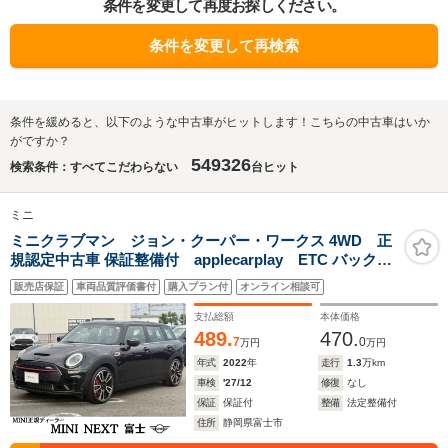
条件を変更して再度お探しください。
条件を変更して再検索
条件を緩めると、以下のような中古車がヒットします！こちらの中古車はいか
がですか？
549326
検索条件：すべてこだわらない
台ヒット
ミニ
ミニクラブマン ジョン・クーパー・ワークス 4WD 正
規認定中古車 保証整備付 applecarplay ETC バックカ
メラ 衝突軽減ブレーキ アイドリングストップ 障害物ソナ
販売店保証
車両品質評価書付
購入プラン付
オンライン相談可
ー アクティブクルコン LEDライト 純正ホイール
支払総額
本体価格
489.
470.
7
0
万円
万円
年式
2022
年
走行
1.3
万km
車検
'27/12
修復
なし
保証
保証付
整備
法定整備付
住所
静岡県富士市