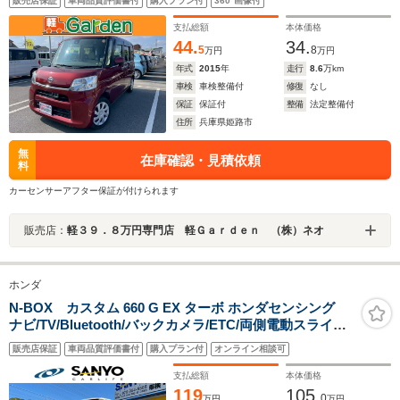
販売店保証
車両品質評価書付
購入プラン付
360°画像付
ンチシート・ルームクリーニング!
支払総額
本体価格
44.
34.
5
8
万円
万円
年式
2015
年
走行
8.6
万km
車検
車検整備付
修復
なし
保証
保証付
整備
法定整備付
住所
兵庫県姫路市
無
在庫確認・見積依頼
料
カーセンサーアフター保証が付けられます
販売店：
軽３９．８万円専門店 軽Ｇａｒｄｅｎ （株）ネオ
ホンダ
N-BOX カスタム 660 G EX ターボ ホンダセンシング
ナビ/TV/Bluetooth/バックカメラ/ETC/両側電動スライド
ドア/ターボ/ホンダセンシング
販売店保証
車両品質評価書付
購入プラン付
オンライン相談可
支払総額
本体価格
119
105.
0
万円
万円