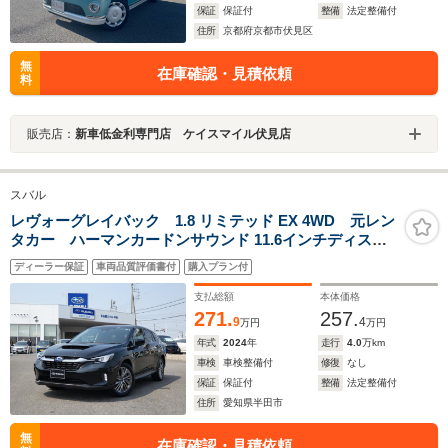
保証
保証付
整備
法定整備付
住所
京都府京都市伏見区
無
在庫確認・見積依頼
料
販売店：
新車低金利専門店 ケイスマイル伏見店
スバル
レヴォーグレイバック 1.8 リミテッド EX 4WD 元レン
タカー ハーマンカードンサウンド 11.6インチディスプ
レイ フルセグ Bluetoothオーディオ フロントカメ
ディーラー保証
車両品質評価書付
購入プラン付
ラ サイドカメラ バックカメラ 全周囲カメラ 電動
リヤゲート シートヒーター
支払総額
本体価格
271.
257.
9
4
万円
万円
年式
2024
年
走行
4.0
万km
車検
車検整備付
修復
なし
保証
保証付
整備
法定整備付
住所
愛知県半田市
無
在庫確認・見積依頼