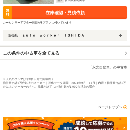
住所
新潟県新発田市
無
在庫確認・見積依頼
料
カーセンサーアフター保証がBプランに付いています
販売店：
ａｕｔｏ ｗｏｒｋｅｒ ＩＳＨＩＤＡ
この条件の中古車を全て見る
「永光自動車」の中古車
※人気のクルマは平均1ヶ月で掲載終了
物件数合計1万台以上のメーカー｜算出データ期間：2024年9月～11月｜内容：物件数合計1万
台以上のメーカーのうち、掲載が終了した物件数が1,000台以上の場合
ページトップへ