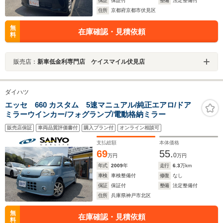
保証
保証付
整備
法定整備付
住所
京都府京都市伏見区
無
在庫確認・見積依頼
料
販売店：
新車低金利専門店 ケイスマイル伏見店
ダイハツ
エッセ 660 カスタム 5速マニュアル/純正エアロ/ドア
ミラーウインカー/フォグランプ/電動格納ミラー
販売店保証
車両品質評価書付
購入プラン付
オンライン相談可
支払総額
本体価格
69
55.
0
万円
万円
年式
2009
年
走行
6.3
万km
車検
車検整備付
修復
なし
保証
保証付
整備
法定整備付
住所
兵庫県神戸市北区
無
在庫確認・見積依頼
料