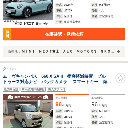
年式
2024
年
走行
0.5
万km
車検
'27/09
修復
なし
保証
保証付
整備
法定整備付
住所
静岡県富士市
無
在庫確認・見積依頼
料
販売店：
ＭＩＮＩ ＮＥＸＴ富士 ＡＬＣ ＭＯＴＯＲＳ ＧＲＯＵＰ
ダイハツ
ムーヴキャンバス 660 X SAIII 衝突軽減装置 ブルー
トゥース対応ナビ バックカメラ スマートキー 両側
電動スライドドア 関東仕入
販売店保証
車両品質評価書付
購入プラン付
支払総額
本体価格
96.
96.
8
0
万円
万円
年式
2020
年
走行
5.3
万km
車検
'28/04
修復
なし
保証
保証付
整備
法定整備付