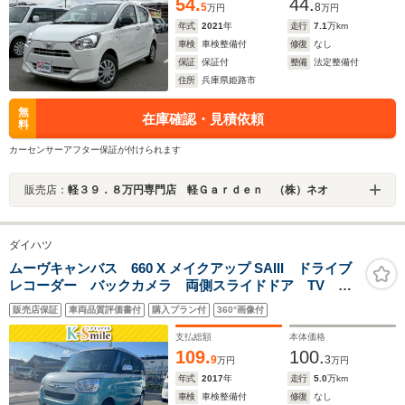
54.
44.
5
8
万円
万円
年式
2021
年
走行
7.1
万km
車検
車検整備付
修復
なし
保証
保証付
整備
法定整備付
住所
兵庫県姫路市
無
在庫確認・見積依頼
料
カーセンサーアフター保証が付けられます
販売店：
軽３９．８万円専門店 軽Ｇａｒｄｅｎ （株）ネオ
ダイハツ
ムーヴキャンバス 660 X メイクアップ SAIII ドライブ
レコーダー バックカメラ 両側スライドドア TV ク
リアランスソナー 衝突被害軽減システム オートマチ
販売店保証
車両品質評価書付
購入プラン付
360°画像付
ックハイビーム スマートキー アイドリングストッ
プ 電動格納ミラー CVT ベンチシート
支払総額
本体価格
109.
100.
9
3
万円
万円
年式
2017
年
走行
5.0
万km
車検
車検整備付
修復
なし