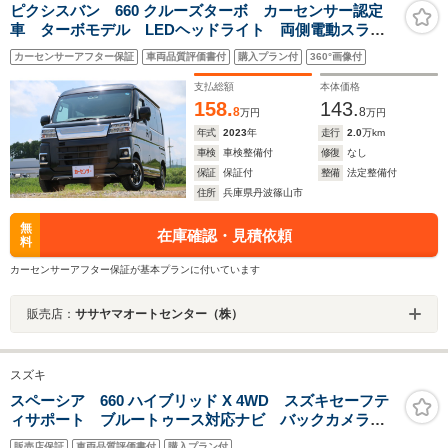
ピクシスバン 660 クルーズターボ カーセンサー認定
車 ターボモデル LEDヘッドライト 両側電動スライ
ドドア 純正ナビ Bluetooth Bカメラ ETC2.0
カーセンサーアフター保証
車両品質評価書付
購入プラン付
360°画像付
支払総額
本体価格
158.
143.
8
8
万円
万円
年式
2023
年
走行
2.0
万km
車検
車検整備付
修復
なし
保証
保証付
整備
法定整備付
住所
兵庫県丹波篠山市
無
在庫確認・見積依頼
料
カーセンサーアフター保証が基本プランに付いています
販売店：
ササヤマオートセンター（株）
スズキ
スペーシア 660 ハイブリッド X 4WD スズキセーフテ
ィサポート ブルートゥース対応ナビ バックカメラ
スマートキー 両側電動スライドドア シートヒーター
販売店保証
車両品質評価書付
購入プラン付