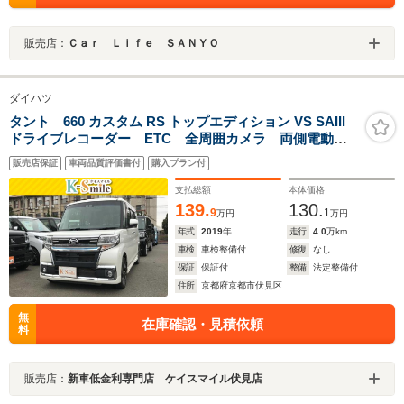
販売店：
Ｃａｒ Ｌｉｆｅ ＳＡＮＹＯ
ダイハツ
タント 660 カスタム RS トップエディション VS SAIII
ドライブレコーダー ETC 全周囲カメラ 両側電動ス
ライドドア TV 衝突被害軽減システム オートマチッ
販売店保証
車両品質評価書付
購入プラン付
クハイビーム オートライト LEDヘッドランプ アイ
ドリングストップ スマートキー
支払総額
本体価格
139.
130.
9
1
万円
万円
年式
2019
年
走行
4.0
万km
車検
車検整備付
修復
なし
保証
保証付
整備
法定整備付
住所
京都府京都市伏見区
無
在庫確認・見積依頼
料
販売店：
新車低金利専門店 ケイスマイル伏見店