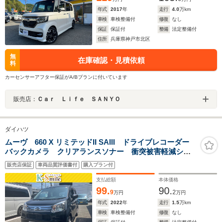
年式
2017
年
走行
4.0
万km
車検
車検整備付
修復
なし
保証
保証付
整備
法定整備付
住所
兵庫県神戸市北区
無
在庫確認・見積依頼
料
カーセンサーアフター保証がA/Bプランに付いています
販売店：
Ｃａｒ Ｌｉｆｅ ＳＡＮＹＯ
ダイハツ
ムーヴ 660 X リミテッドII SAIII ドライブレコーダー
バックカメラ クリアランスソナー 衝突被害軽減シス
テム オートマチックハイビーム オートライト LED
販売店保証
車両品質評価書付
購入プラン付
ヘッドランプ スマートキー アイドリングストップ
電動格納ミラー
支払総額
本体価格
99.
90.
9
2
万円
万円
年式
2022
年
走行
1.5
万km
車検
車検整備付
修復
なし