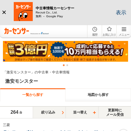
中古車情報カーセンサー
表示
Recruit Co., Ltd.
無料 － Google Play
履歴
お気に入り
メニュー
「激安モンスター」の中古車・中古車情報
激安モンスター
一覧から探す
地図から探す
更新時に
264
絞り込み
並べ替え
台
メール受信
三菱