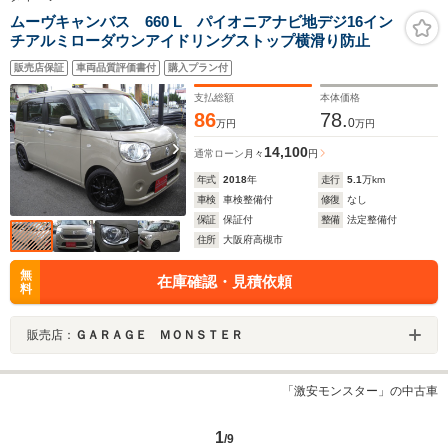
ムーヴキャンバス 660 L パイオニアナビ地デジ16イン
チアルミローダウンアイドリングストップ横滑り防止
販売店保証
車両品質評価書付
購入プラン付
支払総額
本体価格
86
78.
0
万円
万円
14,100
通常ローン
月々
円
年式
2018
年
走行
5.1
万km
車検
車検整備付
修復
なし
保証
保証付
整備
法定整備付
住所
大阪府高槻市
無
在庫確認・見積依頼
料
販売店：
ＧＡＲＡＧＥ ＭＯＮＳＴＥＲ
「激安モンスター」の中古車
1
/9