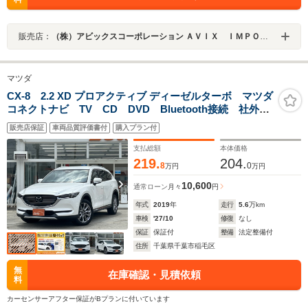
販売店：
（株）アビックスコーポレーション ＡＶＩＸ ＩＭＰＯＲＴ 多摩若葉台店
マツダ
CX-8 2.2 XD プロアクティブ ディーゼルターボ マツダ
コネクトナビ TV CD DVD Bluetooth接続 社外17
インチアルミ付き 純正19インチAW 全方位モニター
販売店保証
車両品質評価書付
購入プラン付
ETC ブラインドスポットモニター スペアーキー有ク
ルーズコントロール 電動リアゲート
支払総額
本体価格
219.
204.
8
0
万円
万円
10,600
通常ローン
月々
円
年式
2019
年
走行
5.6
万km
車検
'27/10
修復
なし
保証
保証付
整備
法定整備付
住所
千葉県千葉市稲毛区
無
在庫確認・見積依頼
料
カーセンサーアフター保証がBプランに付いています