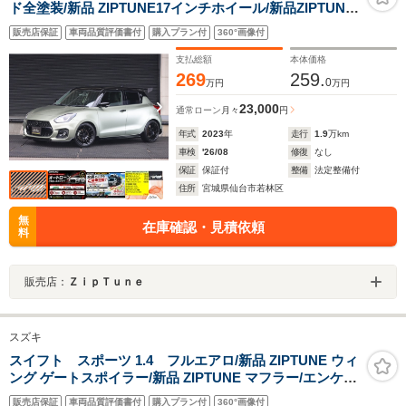
ド全塗装/新品 ZIPTUNE17インチホイール/新品ZIPTUNE
カーボンウィング/新品 ZIPTUNEフロアーマット/新品
販売店保証
車両品質評価書付
購入プラン付
360°画像付
ADVAN FLEVA タイヤ/HKS 車高調/モンスタースポーツ
マフラー/MOMOステアリング
支払総額
本体価格
269
259.
0
万円
万円
23,000
通常ローン
月々
円
年式
2023
年
走行
1.9
万km
車検
'26/08
修復
なし
保証
保証付
整備
法定整備付
住所
宮城県仙台市若林区
無
在庫確認・見積依頼
料
販売店：
ＺｉｐＴｕｎｅ
スズキ
スイフト スポーツ 1.4 フルエアロ/新品 ZIPTUNE ウィ
ング ゲートスポイラー/新品 ZIPTUNE マフラー/エンケイ
ホイール/ナビ/新品 トラストフロントリップ/純正サイド
販売店保証
車両品質評価書付
購入プラン付
360°画像付