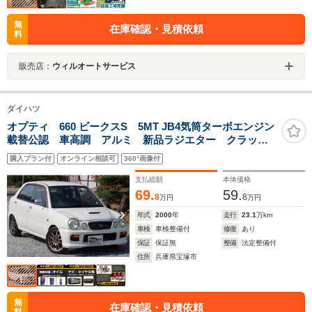
無
在庫確認・見積依頼
料
販売店：
ウィルオートサービス
ダイハツ
オプティ 660 ビークスS 5MT JB4気筒ターボエンジン
載替公認 車高調 アルミ 新品ラジエター クラッチ
交換済
購入プラン付
オンライン相談可
360°画像付
支払総額
本体価格
69.
59.
8
8
万円
万円
年式
2000
年
走行
23.1
万km
車検
車検整備付
修復
あり
保証
保証無
整備
法定整備付
住所
兵庫県宝塚市
無
在庫確認・見積依頼