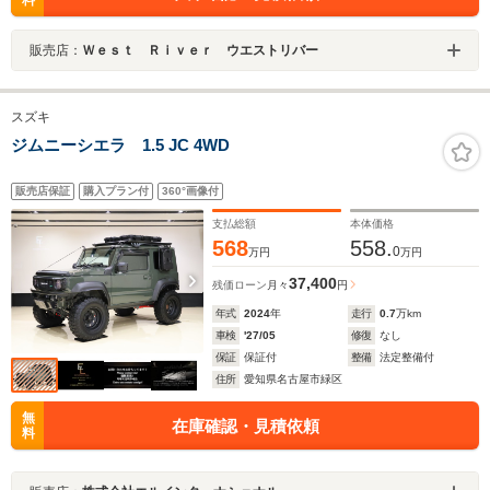
料
販売店：
Ｗｅｓｔ Ｒｉｖｅｒ ウエストリバー
スズキ
ジムニーシエラ 1.5 JC 4WD
販売店保証
購入プラン付
360°画像付
支払総額
本体価格
568
558.
0
万円
万円
37,400
残価ローン
月々
円
年式
2024
年
走行
0.7
万km
車検
'27/05
修復
なし
保証
保証付
整備
法定整備付
住所
愛知県名古屋市緑区
無
在庫確認・見積依頼
料