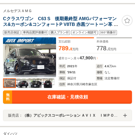
メルセデスＡＭＧ
Cクラスワゴン C63 S 後期最終型 AMGパフォーマン
ス&カーボン&コンフォートP V8TB 赤黒ツートーン革 パ
ノラマSR HDDナビ地デジBカメラ HUD Burmester エア
販売店保証
車両品質評価書付
購入プラン付
オンライン相談可
360°画像付
バランスP 前席Sヒーター マルチビームLED 自動テール
ゲート Pアシスト 禁煙
支払総額
本体価格
789.
778.
8
0
万円
万円
47,900
通常ローン
月々
円
年式
2021
年
走行
4.6
万km
車検
'26/11
修復
なし
保証
保証付
整備
法定整備付
住所
神奈川県川崎市麻生区
無
在庫確認・見積依頼
料
販売店：
（株）アビックスコーポレーション ＡＶＩＸ ＩＭＰＯＲＴ 多摩若葉台店
ダイハツ