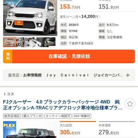
153.
151.
7
9
万円
万円
14,200
通常ローン
月々
円
年式
2020
年
走行
9.5
万km
車検
'27/02
修復
なし
保証
保証無
整備
法定整備無
住所
千葉県千葉市緑区
無
在庫確認・見積依頼
料
販売店：
お車情報館 Ｊｏｙ Ｃａｒｎｉｖａｌ ジョイカーニバル 千葉店
トヨタ
FJクルーザー 4.0 ブラックカラーパッケージ 4WD 純
正オプションA-TRACリアデフロック寒冷地仕様車プライ
バシーガラスリアワイパー社外カスタム装備類トレイル
販売店保証
購入プラン付
オンライン相談可
360°画像付
仕様FLEX2インチリフトアップコイルクリムソンMG
MONSTERホイールジオランダーMTタイヤ275/70/R17
支払総額
本体価格
305.
279.
6
8
万円
万円