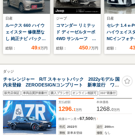
日産
ジープ
日産
ルークス 660 ハイウ
コマンダー リミテッ
セレナ 1.4 e-
ェイスター 修復歴な
ド ディーゼルターボ
ハイウェイス
し 純正ナビ バックカ
4WD サンルーフ 純
NCインフォテ
メラ 両側スライド片
正ナビ レザーシー
トシステム 
49
450
4
総額：
.9
万円
総額：
.7
万円
総額：
側パワースライドドア
ト シートヒーター
ター ETC2.
スマートキー プッシ
LEDヘッドライト ア
ドラレコ プ
ュスタート ETC HID
ダプティブクルーズコ
ーキング AC
ダッジ
ヘッドライト オート
ントロール
寒冷地(ホット
エアコン プライバシ
AppleCarPlay
シート/ハンド
チャレンジャー R/T スキャットパック 2022yモデル 国
内未登録 ZERODESIGNコンプリート 新車並行 ワイ
ーガラス ウインカー
Bluetooth 360度カ
タ― アダク
ドボディ 6速マニュアル サンルーフ ALPINEサウン
ミラー 整備保証付
メラ 前面衝突警報
LEDヘッド L
販売店保証
車両品質評価書付
購入プラン付
オンライン相談可
360°画像付
ド ボンネットピン T/APKG プラスPKG サテンブ
認定中古車保証
セントランプ
ラックデカール
支払総額
本体価格
イ AVM
1296.
1268.
1
0
万円
万円
67,500
残価ローン
月々
円
年式
2022
年
走行
200
km
車検
新車未登録
修復
なし