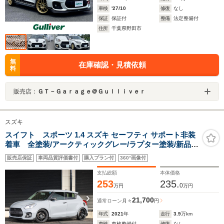
車検
'27/10
修復
なし
保証
保証付
整備
法定整備付
住所
千葉県野田市
無
在庫確認・見積依頼
料
販売店：
ＧＴ－Ｇａｒａｇｅ＠Ｇｕｌｌｉｖｅｒ
スズキ
スイフト スポーツ 1.4 スズキ セーフティ サポート非装
着車 全塗装/アークティックグレー/ラプター塗装/新品
エンケイ GTC02 ホイール/新品競技用マフラー/ブリッツ
販売店保証
車両品質評価書付
購入プラン付
360°画像付
車高調/モンスターシフトノブ/パナソニックナビ/新品グッ
ドイヤータイヤ
支払総額
本体価格
253
235.
0
万円
万円
21,700
通常ローン
月々
円
年式
2021
年
走行
3.9
万km
車検
車検整備付
修復
なし