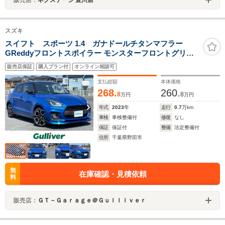
スズキ
スイフト スポーツ 1.4 ガナドールチタンマフラー
GReddyフロントスポイラー モンスターフロントグリル
LEDヘッドライト ACC LKA 全方位カメラPKG 保証書 取
販売店保証
購入プラン付
オンライン相談可
扱説明書
支払総額
本体価格
268.
260.
8
8
万円
万円
年式
2023
年
走行
0.7
万km
車検
車検整備付
修復
なし
保証
保証付
整備
法定整備付
住所
千葉県野田市
無
在庫確認・見積依頼
料
販売店：
ＧＴ－Ｇａｒａｇｅ＠Ｇｕｌｌｉｖｅｒ