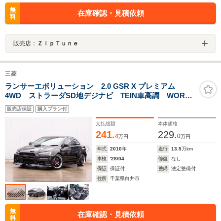
無
在庫確認・見積依頼
料
販売店：
ＺｉｐＴｕｎｅ
三菱
ランサーエボリューション 2.0 GSR X プレミアム
4WD ストラーダSD地デジナビ TEIN車高調 WORK
エモーションZR10 18AW VALDSPORTフルエアロ
販売店保証
購入プラン付
VALDISPORTカーボンボンネット 過去整備記録簿20
枚 HKSマフラー バックカメラ ドラレコ VLANDヘ
支払総額
本体価格
ッドライト テール
241.
229.
4
0
万円
万円
年式
2010
年
走行
13.5
万km
車検
'28/04
修復
なし
保証
保証付
整備
法定整備付
住所
千葉県白井市
無
在庫確認・見積依頼
料