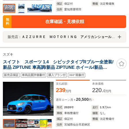
保証
保証付
整備
法定整備無
住所
愛知県豊明市
無
在庫確認・見積依頼
料
販売店：
ＡＺＺＵＲＲＥ ＭＯＴＯＲＩＮＧ アメリカンショールーム
スズキ
スイフト スポーツ 1.4 シビックタイプRブルー全塗装/
新品 ZIPTUNE 車高調/新品 ZIPTUNE ホイール/新品
ZIPTUNE ウィング/新品 ZIPTUNE フェンダー/新品 フル
販売店保証
車両品質評価書付
購入プラン付
360°画像付
エアロ/新品 ADVAN タイヤ/モンスター ECU/マフラ
ー/Defi メーター/ナビ/ETC
支払総額
本体価格
239
220.
0
万円
万円
20,500
通常ローン
月々
円
年式
2020
年
走行
1.5
万km
車検
車検整備付
修復
なし
保証
保証付
整備
法定整備付
住所
宮城県仙台市若林区