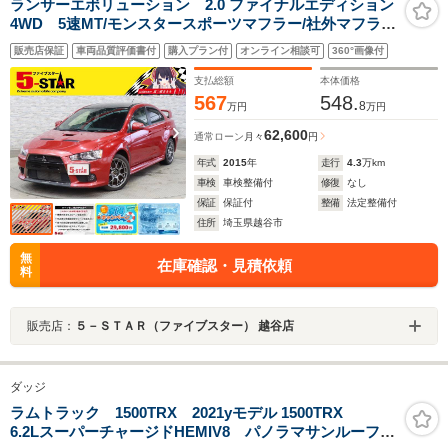
ランサーエボリューション 2.0 ファイナルエディション
4WD 5速MT/モンスタースポーツマフラー/社外マフラ
ー/前後ブレンボキャリパー/レカロシート/シートヒータ
販売店保証
車両品質評価書付
購入プラン付
オンライン相談可
360°画像付
ー/スマートキー/ETC/横滑り防止装置/純正ナビ/バックカ
メラ/地デジ/純正AW
支払総額
本体価格
567
548.
8
万円
万円
62,600
通常ローン
月々
円
年式
2015
年
走行
4.3
万km
車検
車検整備付
修復
なし
保証
保証付
整備
法定整備付
住所
埼玉県越谷市
無
在庫確認・見積依頼
料
販売店：
５－ＳＴＡＲ（ファイブスター） 越谷店
ダッジ
ラムトラック 1500TRX 2021yモデル 1500TRX
6.2LスーパーチャージドHEMIV8 パノラマサンルーフ