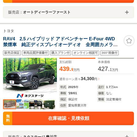
販売店：
オートディーラーファースト
トヨタ
RAV4 2.5 ハイブリッド アドベンチャー E-Four 4WD
禁煙車 純正ディスプレイオーディオ 全周囲カメラ
デジタルインナーミラー クリムソンモンスター製17イ
販売店保証
車両品質評価書付
購入プラン付
オンライン相談可
360°画像付
ンチアルミホイール 衝突軽減装置 シートベンチレー
ション ドライブレコーダー
支払総額
本体価格
439.
427.
9
1
万円
万円
34,300
通常ローン
月々
円
年式
2025
年
走行
1.7
万km
車検
'28/01
修復
なし
保証
保証付
整備
法定整備付
住所
愛知県豊川市
無
在庫確認・見積依頼
料
販売店：
ネクステージ 豊川店