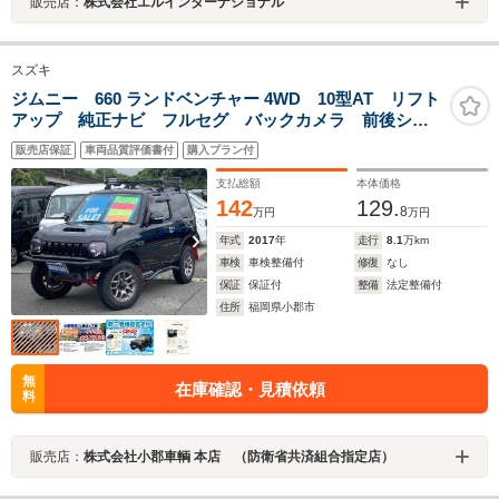
販売店：
株式会社エルインターナショナル
スズキ
ジムニー 660 ランドベンチャー 4WD 10型AT リフト
アップ 純正ナビ フルセグ バックカメラ 前後ショ
ートバンパー 社外スマートキー Fバンパーガード ル
販売店保証
車両品質評価書付
購入プラン付
ーフキャリア リアラダー モンスターサスペンショ
ン 牽引フック Bluetooth 記録簿
支払総額
本体価格
142
129.
8
万円
万円
年式
2017
年
走行
8.1
万km
車検
車検整備付
修復
なし
保証
保証付
整備
法定整備付
住所
福岡県小郡市
無
在庫確認・見積依頼
料
販売店：
株式会社小郡車輌 本店 （防衛省共済組合指定店）