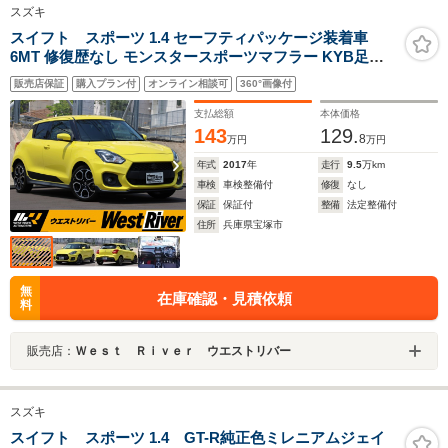
スズキ
スイフト スポーツ 1.4 セーフティパッケージ装着車
6MT 修復歴なし モンスタースポーツマフラー KYB足廻
り Beatrushフロアーバー&リヤピラーバー クスコFタワ
販売店保証
購入プラン付
オンライン相談可
360°画像付
ーバー フルセグナビ Bluetooth対応 ドラレコ オートLED
ヘッド&F/R LEDフォグ 純正フルエアロ 純正17AW
支払総額
本体価格
143
129.
8
万円
万円
年式
2017
年
走行
9.5
万km
車検
車検整備付
修復
なし
保証
保証付
整備
法定整備付
住所
兵庫県宝塚市
無
在庫確認・見積依頼
料
販売店：
Ｗｅｓｔ Ｒｉｖｅｒ ウエストリバー
スズキ
スイフト スポーツ 1.4 GT-R純正色ミレニアムジェイ