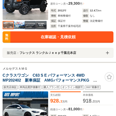
29,300
通常ローン
月々
円
年式
2012
年
走行
12.4
万km
車検
車検整備付
修復
なし
保証
保証付
整備
法定整備付
住所
千葉県千葉市稲毛区
無
在庫確認・見積依頼
料
販売店：
フレックス ランクルＪｅｅｐ千葉北本店
メルセデスＡＭＧ
Cクラスワゴン C63 S E パフォーマンス 4WD
MP202402 新車保証 AMGパフォーマンスPKG
PSR Burmester3D AMG20AW リアアクスルステア
販売店保証
車両品質評価書付
購入プラン付
オンライン相談可
360°画像付
リング ダイナミックエンジンマウント HUD ベンチ
レーター マルチコントロールシート 禁煙
支払総額
本体価格
928.
918.
3
0
万円
万円
81,000
残価ローン
月々
円