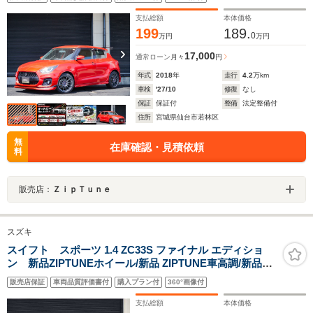
リアエアロ/アイライン/モンスターダウンサス/マフラー
支払総額
本体価格
199
189.
0
万円
万円
17,000
通常ローン
月々
円
年式
2018
年
走行
4.2
万km
車検
'27/10
修復
なし
保証
保証付
整備
法定整備付
住所
宮城県仙台市若林区
無
在庫確認・見積依頼
料
販売店：
ＺｉｐＴｕｎｅ
スズキ
スイフト スポーツ 1.4 ZC33S ファイナル エディショ
ン 新品ZIPTUNEホイール/新品 ZIPTUNE車高調/新品
TRUSTウイング/新品TRUSTリップ/新品純正オプション
販売店保証
車両品質評価書付
購入プラン付
360°画像付
サイド リアエアロ/新品 ZIPTUNEフロアマット/新品 モ
ンスタースポーツアイライン/新品グッドイヤータイヤ/新
支払総額
本体価格