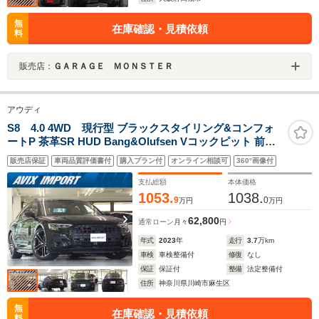
無
在庫確認・見積依頼
料
販売店：
ＧＡＲＡＧＥ ＭＯＮＳＴＥＲ
アウディ
S8 4.0 4WD 現行型 ブラックスタイリング&コンフォ
ートP 茶革SR HUD Bang&Olufsen Vコックピット 前後
席Sヒーター&ベンチレーション&マッサージ ステアリン
販売店保証
車両品質評価書付
購入プラン付
オンライン相談可
360°画像付
グヒーター デジタルマトリクスLED 自動トランク
OP21AW 禁煙1オナ
支払総額
本体価格
1053.
1038.
9
0
万円
万円
62,800
通常ローン
月々
円
年式
2023
年
走行
3.7
万km
車検
車検整備付
修復
なし
保証
保証付
整備
法定整備付
住所
神奈川県川崎市麻生区
無
在庫確認・見積依頼
料