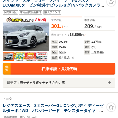
スイフト スポーツ 1.4 ワンオーナー/モンスター
ECU/MXKタービン/社外ナビ/フルセグTV/バックカメラ/
ドラレコ/ETC/コーナーセンサー/モンスタードアバイザ
販売店保証
車両品質評価書付
購入プラン付
ー/BSM/純正アルミホイール/衝突軽減ブレーキ/コーナー
センサー/スマートキー
支払総額
本体価格
301.
289.
1
8
万円
万円
18,800
通常ローン
月々
円
年式
2024
年
走行
1.1
万km
車検
'27/07
修復
なし
保証
保証付
整備
法定整備付
住所
福井県坂井市
無
在庫確認・見積依頼
料
販売店：
売ッチャリ買ッチャリ さかい店
トヨタ
レジアスエース 2.8 スーパーGL ロングボディ ディーゼ
ルターボ 4WD バンパーガード モンスタータイヤ ル
ームランプスイッチ USB TOYOTAエンブレム ドラ
販売店保証
購入プラン付