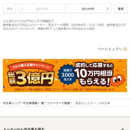
最初
前の30件
次の30件
最後
※人気のクルマは平均1ヶ月で掲載終了
物件数合計1万台以上のメーカー｜算出データ期間：2024年9月～11月｜内容：物件数合計1万
台以上のメーカーのうち、掲載が終了した物件数が1,000台以上の場合
ページトップへ
中古車トップ
中古車情報:一覧
フリーワード検索
「激安モンスター」の中古車
メーカーから中古車を探す