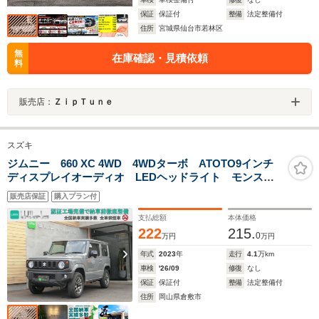
保証
保証付
整備
法定整備付
住所
宮城県仙台市若林区
無
在庫確認・見積依頼
料
販売店：
ＺｉｐＴｕｎｅ
スズキ
ジムニー 660 XC 4WD 4WDターボ ATOTO9インチ
ディスプレイオーディオ LEDヘッドライト モンスタ
ーホワイトレタータイヤ クルーズコントロール ヒル
販売店保証
購入プラン付
ディセントコントロール ETC レザーステアリング
シートヒータ
支払総額
本体価格
222
215.
0
万円
万円
年式
2023
年
走行
4.1
万km
車検
'26/09
修復
なし
保証
保証付
整備
法定整備付
住所
岡山県倉敷市