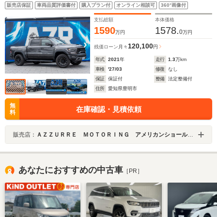
アルパインオーディオ デジタルインナーミラー ヘッ
販売店保証
車両品質評価書付
購入プラン付
オンライン相談可
360°画像付
ドアップディスプレイ
支払総額
本体価格
1590
1578.
0
万円
万円
120,100
残価ローン
月々
円
年式
2021
年
走行
1.3
万km
車検
'27/03
修復
なし
保証
保証付
整備
法定整備付
住所
愛知県豊明市
無
在庫確認・見積依頼
料
販売店：
ＡＺＺＵＲＲＥ ＭＯＴＯＲＩＮＧ アメリカンショールーム
あなたにおすすめの中古車
［PR］