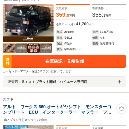
レコ 電動格納ミラー フロアマット ETC ベットキ
ット
支払総額
本体価格
359.
355.
8
1
万円
万円
41,700
通常ローン
月々
円
年式
2018
年
走行
10.5
万km
車検
'26/11
修復
なし
保証
保証付
整備
法定整備付
住所
福島県郡山市
無
在庫確認・見積依頼
料
カーセンサーアフター保証がBプランに付いています
販売店：
Ｂｒａｔブラット開成 ハイエース専門店
スズキ
アルト ワークス 660 オートギヤシフト モンスターコ
ンプリート ECU インタークーラー マフラー フル
エアロ ダウンサス インテーク スリットローター
購入プラン付
オンライン相談可
ローポジレール ナビ TV BT ETC バックカメラ
社外LEDテール 追加メーター
支払総額
本体価格