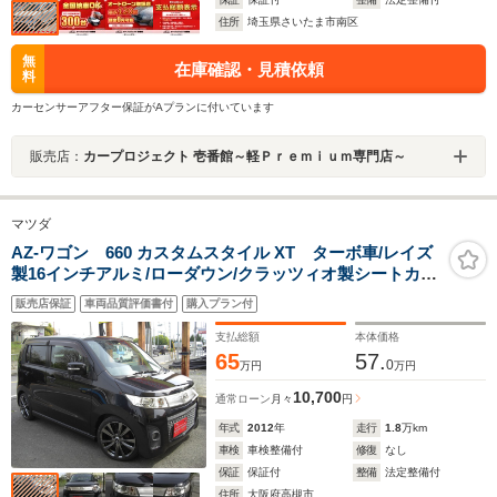
住所
埼玉県さいたま市南区
無
在庫確認・見積依頼
料
カーセンサーアフター保証がAプランに付いています
販売店：
カープロジェクト 壱番館～軽Ｐｒｅｍｉｕｍ専門店～
マツダ
AZ-ワゴン 660 カスタムスタイル XT ターボ車/レイズ
製16インチアルミ/ローダウン/クラッツィオ製シートカバ
ー/純正HIDライト/スマートキー/ナビ/TV/
販売店保証
車両品質評価書付
購入プラン付
支払総額
本体価格
65
57.
0
万円
万円
10,700
通常ローン
月々
円
年式
2012
年
走行
1.8
万km
車検
車検整備付
修復
なし
保証
保証付
整備
法定整備付
住所
大阪府高槻市