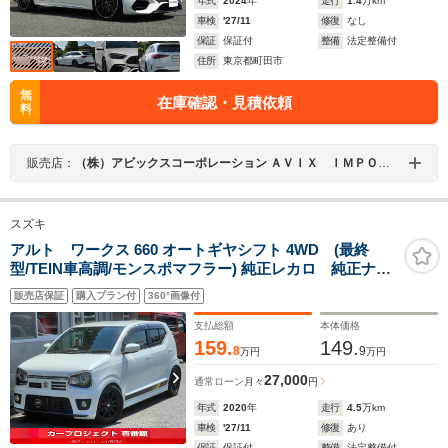
年式
2024
年
走行
1.4
万km
車検
'27/11
修復
なし
保証
保証付
整備
法定整備付
住所
東京都町田市
無
在庫確認・見積依頼
料
販売店：
（株）アビックスコーポレーション ＡＶＩＸ ＩＭＰＯＲＴ 町田店
スズキ
アルト ワークス 660 オートギヤシフト 4WD (最終
型/TEIN車高調/モンスポマフラー) 純正レカロ 純正ナ
ビ フルセグTV Bカメラ ETC モンスターマフラ
販売店保証
購入プラン付
360°画像付
ー TEIN車高調 テイクオフハンドル&シートローポ
ジ レーザー探知機 BT接続 CD DVD 純正15アル
支払総額
本体価格
ミ
159.
149.
8
9
万円
万円
27,000
通常ローン
月々
円
年式
2020
年
走行
4.5
万km
車検
'27/11
修復
あり
保証
保証付
整備
法定整備付