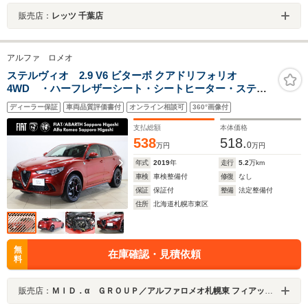
販売店：
レッツ 千葉店
アルファ ロメオ
ステルヴィオ 2.9 V6 ビターボ クアドリフォリオ
4WD ・ハーフレザーシート・シートヒーター・ステア
リングヒーター・オートテールゲート・アンビエントラ
ディーラー保証
車両品質評価書付
オンライン相談可
360°画像付
イト・リアカメラ・harmank/kardon・純正20AW・認定
中古車
支払総額
本体価格
538
518.
0
万円
万円
年式
2019
年
走行
5.2
万km
車検
車検整備付
修復
なし
保証
保証付
整備
法定整備付
住所
北海道札幌市東区
無
在庫確認・見積依頼
料
販売店：
ＭＩＤ．α ＧＲＯＵＰ／アルファロメオ札幌東 フィアット／アバルト札幌東／株式会社ＭＩＤ ＡＬＦＡ