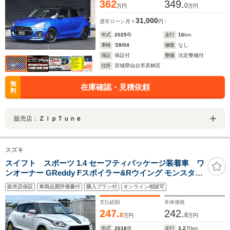
品ナビ
362
349.
0
万円
万円
31,000
通常ローン
月々
円
年式
2025
年
走行
16
km
車検
'28/04
修復
なし
保証
保証付
整備
法定整備付
住所
宮城県仙台市若林区
無
在庫確認・見積依頼
料
販売店：
ＺｉｐＴｕｎｅ
スズキ
スイフト スポーツ 1.4 セーフティパッケージ装着車 ワ
ンオーナー GReddy Fスポイラー&Rウイング モンスター
マフラー HKSパワーエディター HKSブローオフバルブ
販売店保証
車両品質評価書付
購入プラン付
オンライン相談可
HKSパワーフロー TEINダウンサス ENKEI17インチAW
CUSCOタワーバー LEDヘッドライト
支払総額
本体価格
247.
242.
8
8
万円
万円
年式
2018
年
走行
3.2
万km