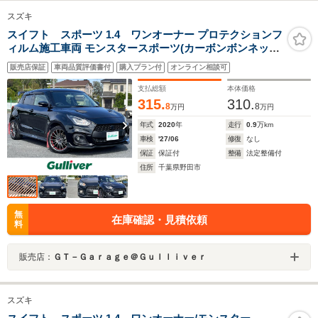
スズキ
スイフト スポーツ 1.4 ワンオーナー プロテクションフ
ィルム施工車両 モンスタースポーツ(カーボンボンネット
カーボンリアウイング スポーツマフラー カーボンエアイ
販売店保証
車両品質評価書付
購入プラン付
オンライン相談可
ンテーク 17インチAW)LEDヘッドライト 保証書 取扱説明
書 スペアキー
支払総額
本体価格
315.
310.
8
8
万円
万円
年式
2020
年
走行
0.9
万km
車検
'27/06
修復
なし
保証
保証付
整備
法定整備付
住所
千葉県野田市
無
在庫確認・見積依頼
料
販売店：
ＧＴ－Ｇａｒａｇｅ＠Ｇｕｌｌｉｖｅｒ
スズキ