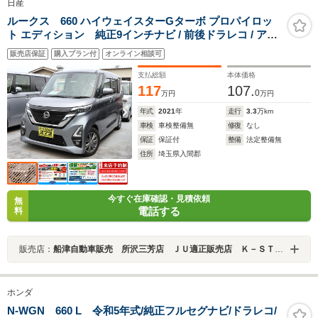
日産
ルークス 660 ハイウェイスターGターボ プロパイロッ
ト エディション 純正9インチナビ / 前後ドラレコ / アラ
ウンドビュー / プロパイロット / ETC / 両側ハンズフリー
販売店保証
購入プラン付
オンライン相談可
スライドドア / LEDヘッドライト / コーナーセンサー / 禁
煙車
支払総額
本体価格
117
107.
0
万円
万円
年式
2021
年
走行
3.3
万km
車検
車検整備無
修復
なし
保証
保証付
整備
法定整備無
住所
埼玉県入間郡
今すぐ在庫確認・見積依頼
無
電話する
料
販売店：
船津自動車販売 所沢三芳店 ＪＵ適正販売店 Ｋ－ＳＴＡＧＥ２７２
ホンダ
N-WGN 660 L 令和5年式/純正フルセグナビ/ドラレコ/