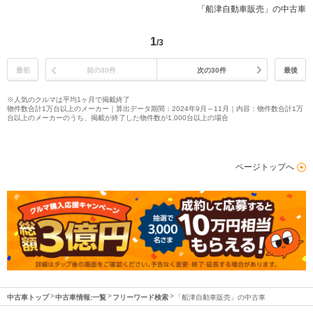
「船津自動車販売」の中古車
1
/3
最初
前の30件
次の30件
最後
※人気のクルマは平均1ヶ月で掲載終了
物件数合計1万台以上のメーカー｜算出データ期間：2024年9月～11月｜内容：物件数合計1万
台以上のメーカーのうち、掲載が終了した物件数が1,000台以上の場合
ページトップへ
中古車トップ
中古車情報:一覧
フリーワード検索
「船津自動車販売」の中古車