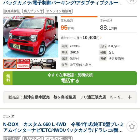
バックカメラ/電子制御パーキング/アダプティブクルーズ
コントロール/ソナーセンサー/シートヒーター/衝突軽減ブ
販売店保証
購入プラン付
オンライン相談可
レーキ/オートエアコン/オートブレーキホールド
支払総額
本体価格
95
88.
1
万円
万円
10,400
通常ローン
月々
円
年式
2023
年
走行
0.6
万km
車検
'26/10
修復
なし
保証
保証付
整備
法定整備無
住所
埼玉県鶴ヶ島市
今すぐ在庫確認・見積依頼
無
電話する
料
販売店：
船津自動車販売 鶴ヶ島若葉店 ＪＵ適正販売店 Ｋ－ＳＴＡＧＥ２７２
ホンダ
N-BOX カスタム 660 L 4WD 令和4年式/純正8型プレミ
アムインターナビ/ETC/4WD/バックカメラ/ドラレコ/衝突
軽減ブレーキ/電子制御パーキング/パワースライドドア/シ
販売店保証
購入プラン付
オンライン相談可