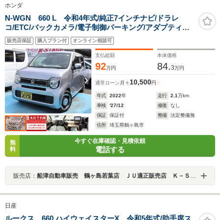
ホンダ
N-WGN 660 L 令和4年式/純正7インチナビ/ドラレ
コ/ETC/バックカメラ/電子制御パーキング/アダプティブ
クルーズコントロール/ソナーセンサー/シートヒーター/衝
販売店保証
購入プラン付
オンライン相談可
突軽減ブレーキ/オートエアコン/オートブレーキホールド
支払総額
本体価格
92
84.
3
万円
万円
10,500
通常ローン
月々
円
年式
2022
年
走行
2.1
万km
車検
'27/12
修復
なし
保証
保証付
整備
法定整備無
住所
埼玉県鶴ヶ島市
今すぐ在庫確認・見積依頼
無
電話する
料
販売店：
船津自動車販売 鶴ヶ島若葉店 ＪＵ適正販売店 Ｋ－ＳＴＡＧＥ２７２
日産
ルークス 660 ハイウェイスターX 令和5年式/助手席ス