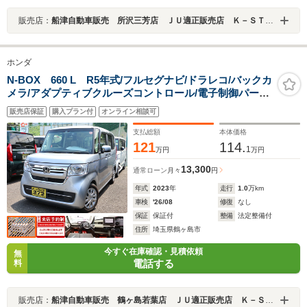
販売店：
船津自動車販売 所沢三芳店 ＪＵ適正販売店 Ｋ－ＳＴＡＧＥ２７２
ホンダ
N-BOX 660 L R5年式/フルセグナビ/ドラレコ/バックカ
メラ/アダプティブクルーズコントロール/電子制御パーキ
ング/両側電動スライドドア/衝突被害軽減ブレーキ/LEDヘ
販売店保証
購入プラン付
オンライン相談可
ッドライト/ソナーセンサー/シートヒーター/後席テーブル
支払総額
本体価格
121
114.
1
万円
万円
13,300
通常ローン
月々
円
年式
2023
年
走行
1.0
万km
車検
'26/08
修復
なし
保証
保証付
整備
法定整備付
住所
埼玉県鶴ヶ島市
今すぐ在庫確認・見積依頼
無
電話する
料
販売店：
船津自動車販売 鶴ヶ島若葉店 ＪＵ適正販売店 Ｋ－ＳＴＡＧＥ２７２