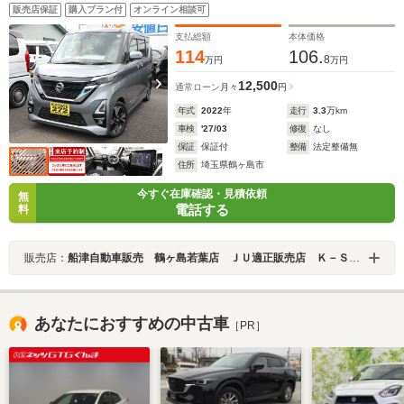
ナビ連動前後ドラレコ/アラウンドビューモニター/アダプ
販売店保証
購入プラン付
オンライン相談可
ティブクルーズコントロール/両側ハンズフリーパワース
ライドドア/ソナーセンサー/サーキュレーター/後席テーブ
支払総額
本体価格
ル
114
106.
8
万円
万円
12,500
通常ローン
月々
円
年式
2022
年
走行
3.3
万km
車検
'27/03
修復
なし
保証
保証付
整備
法定整備無
住所
埼玉県鶴ヶ島市
今すぐ在庫確認・見積依頼
無
電話する
料
販売店：
船津自動車販売 鶴ヶ島若葉店 ＪＵ適正販売店 Ｋ－ＳＴＡＧＥ２７２
あなたにおすすめの中古車
［PR］