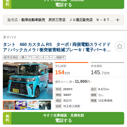
無
電話する
料
販売店：
船津自動車販売 所沢三芳店 ＪＵ適正販売店 Ｋ－ＳＴＡＧＥ２７２
ダイハツ
タント 660 カスタム RS ターボ / 両側電動スライドド
ア / バックカメラ / 衝突被害軽減ブレーキ / 電子パーキン
グ / LEDヘッドライト / ミラクルオープンドア / シートヒ
販売店保証
購入プラン付
オンライン相談可
ーター / スマートキー / 走行2129km
支払総額
本体価格
154
145.
7
万円
万円
11,900
通常ローン
月々
円
年式
2025
年
走行
0.2
万km
車検
'28/07
修復
なし
保証
保証付
整備
法定整備無
住所
埼玉県入間郡
今すぐ在庫確認・見積依頼
無
電話する
料