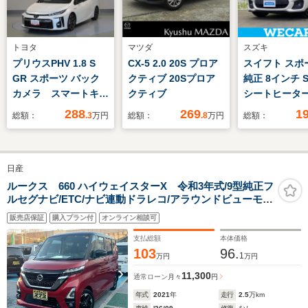
トヨタ
マツダ
スズキ
プリウスPHV 1.8 S
CX-5 2.0 20S プロア
スイフト スポー
GR スポーツ バック
クティブ 20Sプロア
純正 8インチ 
カメラ スマートキ
クティブ
シートヒーター
ー ETC シートヒー
位モニター用カ
288
269
1
総額：
.3
万円
総額：
.8
万円
総額：
ター アクセサリーコ
ヘッドランプ
ンセント
LED/USBジャ
ク/Bluetooth
日産
続/ETC/EBD付
滑り防止装置
ルークス 660 ハイウェイスターX 令和3年式/9型純正フ
ルセグナビ/ETC/ナビ連動ドラレコ/アラウンドビューモニ
ター/両側パワースライドドア/ソナーセンサー/タッチパネ
販売店保証
購入プラン付
オンライン相談可
ルエアコン/キーフリー/サーキュレーター/後席テーブル/
ロールサンシェード
支払総額
本体価格
103
96.
1
万円
万円
11,300
通常ローン
月々
円
年式
2021
年
走行
2.5
万km