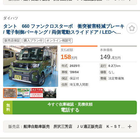
ダイハツ
タント 660 ファンクロスターボ 衝突被害軽減ブレーキ
/ 電子制御パーキング / 両側電動スライドドア / LEDヘッ
ドライト&フォグライト / フロントシートヒーター / オー
販売店保証
購入プラン付
オンライン相談可
トエアコン / バックカメラ / ミラクルオープンドア / 禁煙
車 / 走行・1765Km
支払総額
本体価格
158
149.
8
万円
万円
年式
2025
年
走行
0.2
万km
車検
'28/04
修復
なし
保証
保証付
整備
法定整備無
住所
埼玉県入間郡
今すぐ在庫確認・見積依頼
無
電話する
料
販売店：
船津自動車販売 所沢三芳店 ＪＵ適正販売店 Ｋ－ＳＴＡＧＥ２７２