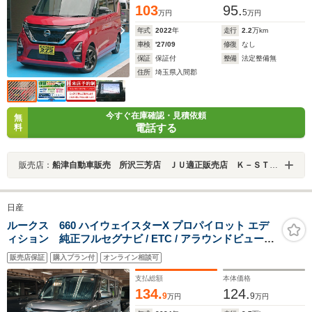
103
95.
5
万円
万円
年式
2022
年
走行
2.2
万km
車検
'27/09
修復
なし
保証
保証付
整備
法定整備無
住所
埼玉県入間郡
今すぐ在庫確認・見積依頼
無
電話する
料
販売店：
船津自動車販売 所沢三芳店 ＪＵ適正販売店 Ｋ－ＳＴＡＧＥ２７２
日産
ルークス 660 ハイウェイスターX プロパイロット エデ
ィション 純正フルセグナビ / ETC / アラウンドビューモ
ニター / デジタルインナーミラー / 電子パーキング
販売店保証
購入プラン付
オンライン相談可
支払総額
本体価格
134.
124.
9
9
万円
万円