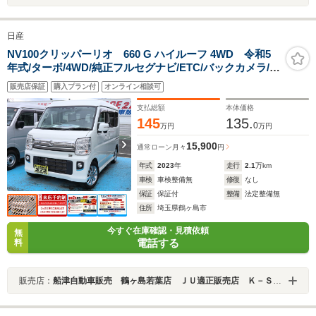
日産
NV100クリッパーリオ 660 G ハイルーフ 4WD 令和5
年式/ターボ/4WD/純正フルセグナビ/ETC/バックカメラ/ナ
ビ連動ドラレコ/両側パワースライドドア/オートステップ/
販売店保証
購入プラン付
オンライン相談可
衝突軽減ブレーキ/ソナーセンサー/シートヒーター/リアヒ
ーター/キーフリー/HIDライト
支払総額
本体価格
145
135.
0
万円
万円
15,900
通常ローン
月々
円
年式
2023
年
走行
2.1
万km
車検
車検整備無
修復
なし
保証
保証付
整備
法定整備無
住所
埼玉県鶴ヶ島市
今すぐ在庫確認・見積依頼
無
電話する
料
販売店：
船津自動車販売 鶴ヶ島若葉店 ＪＵ適正販売店 Ｋ－ＳＴＡＧＥ２７２