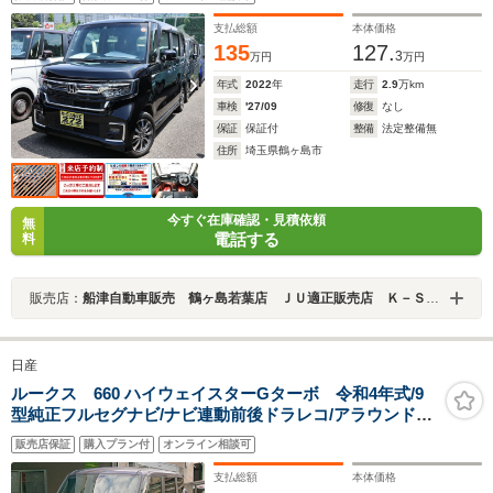
ートヒーター/ソナーセンサー/アダプティブクルーズコン
トロール
支払総額
本体価格
135
127.
3
万円
万円
年式
2022
年
走行
2.9
万km
車検
'27/09
修復
なし
保証
保証付
整備
法定整備無
住所
埼玉県鶴ヶ島市
今すぐ在庫確認・見積依頼
無
電話する
料
販売店：
船津自動車販売 鶴ヶ島若葉店 ＪＵ適正販売店 Ｋ－ＳＴＡＧＥ２７２
日産
ルークス 660 ハイウェイスターGターボ 令和4年式/9
型純正フルセグナビ/ナビ連動前後ドラレコ/アラウンドビ
ューモニター/ターボ/両側ハンズフリーパワースライドド
販売店保証
購入プラン付
オンライン相談可
ア/ソナーセンサー/後席サーキュレーター/後席テーブル/
走行30942km
支払総額
本体価格