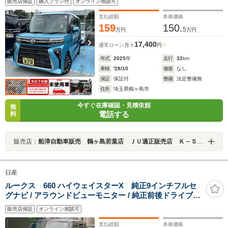
販売店保証
購入プラン付
オンライン相談可
サンシェード/ミラクルオープンドア/シートヒーター/スマ
ートキー
支払総額
本体価格
159
150.
5
万円
万円
17,400
通常ローン
月々
円
年式
2025
年
走行
32
km
車検
'28/10
修復
なし
保証
保証付
整備
法定整備無
住所
埼玉県鶴ヶ島市
今すぐ在庫確認・見積依頼
無
電話する
料
販売店：
船津自動車販売 鶴ヶ島若葉店 ＪＵ適正販売店 Ｋ－ＳＴＡＧＥ２７２
日産
ルークス 660 ハイウェイスターX 純正9インチフルセ
グナビ / アラウンドビューモニター / 純正前後ドライブレ
コーダー / 両側ハンズフリーオートスライドドア / 快適パ
販売店保証
オンライン相談可
ック / 衝突被害軽減ブレーキ / タッチパネル式オートエア
コン / 走行・21840Km
支払総額
本体価格