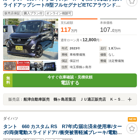
ライドアップシート/9型フルセグナビ/ETCアラウンドビ
ューモニター/パワースライドドア/ソナーセンサー/タッチ
販売店保証
購入プラン付
オンライン相談可
パネルエアコン/キーフリー/LEDヘッドライト
支払総額
本体価格
117
107.
0
万円
万円
12,800
通常ローン
月々
円
年式
2023
年
走行
1.8
万km
車検
車検整備無
修復
なし
保証
保証付
整備
法定整備無
住所
埼玉県鶴ヶ島市
今すぐ在庫確認・見積依頼
無
電話する
料
販売店：
船津自動車販売 鶴ヶ島若葉店 ＪＵ適正販売店 Ｋ－ＳＴＡＧＥ２７２
ダイハツ
NEW
タント 660 カスタム RS R7年式/届出済未使用車/ター
ボ/両側電動スライドドア/ /衝突被害軽減ブレーキ/電動パ
ーキングブレーキ/LEDヘッドライト/後席テーブル/ロール