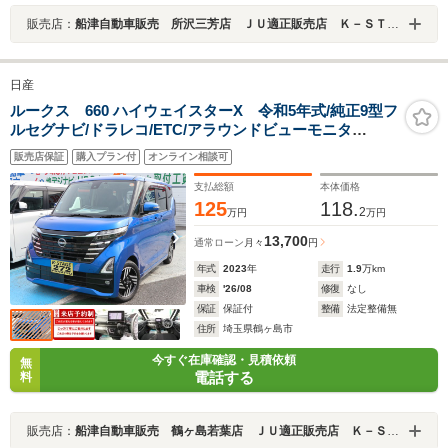
販売店：
船津自動車販売 所沢三芳店 ＪＵ適正販売店 Ｋ－ＳＴＡＧＥ２７２
日産
ルークス 660 ハイウェイスターX 令和5年式/純正9型フ
ルセグナビ/ドラレコ/ETC/アラウンドビューモニタ
ー/LEDライト/ハンズフリーパワースライドドア/衝突軽減
販売店保証
購入プラン付
オンライン相談可
ブレーキ/ソナーセンサー/サーキュレーター/タッチパネル
エアコン
支払総額
本体価格
125
118.
2
万円
万円
13,700
通常ローン
月々
円
年式
2023
年
走行
1.9
万km
車検
'26/08
修復
なし
保証
保証付
整備
法定整備無
住所
埼玉県鶴ヶ島市
今すぐ在庫確認・見積依頼
無
電話する
料
販売店：
船津自動車販売 鶴ヶ島若葉店 ＪＵ適正販売店 Ｋ－ＳＴＡＧＥ２７２