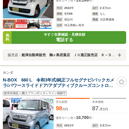
通常ローン
月々
円
年式
2022
年
走行
2.3
万km
車検
'27/09
修復
なし
保証
保証付
整備
法定整備無
住所
埼玉県鶴ヶ島市
今すぐ在庫確認・見積依頼
無
電話する
料
販売店：
船津自動車販売 鶴ヶ島若葉店 ＪＵ適正販売店 Ｋ－ＳＴＡＧＥ２７２
ホンダ
N-BOX 660 L 令和3年式/純正フルセグナビ/バックカメ
ラ/パワースライドドア/アダプティブクルーズコントロー
ル/シートヒーター/後席テーブル/LEDヘッドライト/衝突
販売店保証
購入プラン付
オンライン相談可
被害軽減ブレーキ/キーフリー/ソナーセンサー/オートエア
コン
支払総額
本体価格
98
87.
8
万円
万円
10,700
通常ローン
月々
円
年式
2021
年
走行
3.5
万km