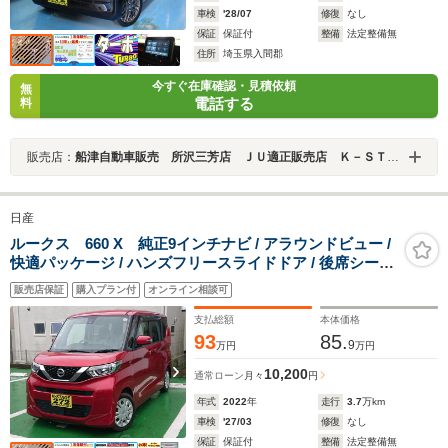
車検
'28/07
修復
なし
保証
保証付
整備
法定整備無
住所
埼玉県入間郡
今すぐ在庫確認・見積依頼
無
電話する
料
販売店：
船津自動車販売 所沢三芳店 ＪＵ適正販売店 Ｋ－ＳＴＡＧＥ２７２
日産
ルークス 660 X 純正9インチナビ / アラウンドビュー /
快適パッケージ / ハンズフリースライドドア / 後席シーリ
ングファン / コーナーセンサー / プッシュスタート / キー
販売店保証
購入プラン付
オンライン相談可
フリー / 衝突被害軽減ブレーキ / 走行37260km
支払総額
本体価格
93
85.
9
万円
万円
10,200
通常ローン
月々
円
年式
2022
年
走行
3.7
万km
車検
'27/03
修復
なし
保証
保証付
整備
法定整備無