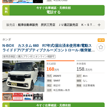
住所
埼玉県入間郡
今すぐ在庫確認・見積依頼
無
電話する
料
販売店：
船津自動車販売 所沢三芳店 ＪＵ適正販売店 Ｋ－ＳＴＡＧＥ２７２
ホンダ
NEW
N-BOX カスタム 660 R7年式/届出済未使用車/電動ス
ライドドア/アダプティブクルーズコントロール /衝突被害
軽減ブレーキ/電動パーキングブレーキ/LEDヘッドライト/
販売店保証
購入プラン付
オンライン相談可
後席テーブル/ロールサンシェード/シートヒーター/スマー
トキー
支払総額
本体価格
168
158.
5
万円
万円
年式
2026
年
走行
4
km
車検
'29/07
修復
なし
保証
保証付
整備
法定整備無
住所
埼玉県鶴ヶ島市
今すぐ在庫確認・見積依頼
無