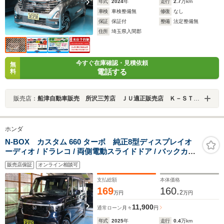
年式
2024
年
走行
2.7
万km
車検
車検整備無
修復
なし
保証
保証付
整備
法定整備無
住所
埼玉県入間郡
今すぐ在庫確認・見積依頼
無
電話する
料
販売店：
船津自動車販売 所沢三芳店 ＪＵ適正販売店 Ｋ－ＳＴＡＧＥ２７２
ホンダ
N-BOX カスタム 660 ターボ 純正8型ディスプレイオ
ーディオ / ドラレコ / 両側電動スライドドア / バックカメ
ラ / 渋滞追従機能付ACC / 電子パーキング / LEDヘッドラ
販売店保証
オンライン相談可
イト / シートヒーター / キーフリー / プッシュスタート /
走行3671km
支払総額
本体価格
169
160.
2
万円
万円
11,900
通常ローン
月々
円
年式
2025
年
走行
0.4
万km