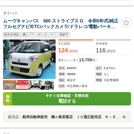
ダイハツ
ムーヴキャンバス 660 ストライプス G 令和5年式/純正
フルセグナビ/ETC/バックカメラ/ドラレコ/電動パーキン
グブレーキ/両側電動スライドドア/衝突被害軽減ブレーキ/
販売店保証
購入プラン付
オンライン相談可
シートヒーター/禁煙車/LEDヘッドライト/フォグライト/
ホットカップホルダー
支払総額
本体価格
124.
116.
9
9
万円
万円
13,700
通常ローン
月々
円
年式
2023
年
走行
1.6
万km
車検
'28/04
修復
なし
保証
保証付
整備
法定整備無
住所
埼玉県鶴ヶ島市
今すぐ在庫確認・見積依頼
無
電話する
料
販売店：
船津自動車販売 鶴ヶ島若葉店 ＪＵ適正販売店 Ｋ－ＳＴＡＧＥ２７２