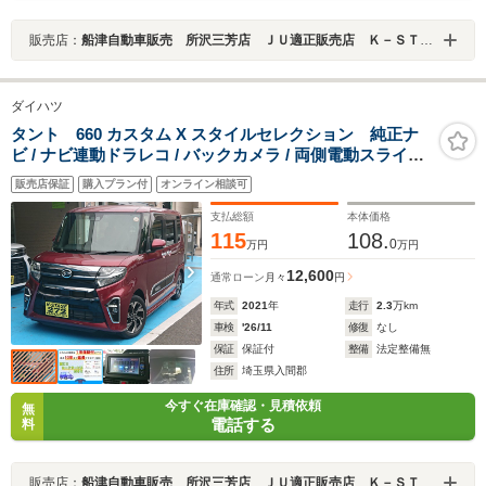
販売店：
船津自動車販売 所沢三芳店 ＪＵ適正販売店 Ｋ－ＳＴＡＧＥ２７２
ダイハツ
タント 660 カスタム X スタイルセレクション 純正ナ
ビ / ナビ連動ドラレコ / バックカメラ / 両側電動スライド
ドア / LEDヘッドライト / ミラクルオープンドア / シート
販売店保証
購入プラン付
オンライン相談可
ヒーター / スマートキー / コーナーセンサー / 走行
23176km
支払総額
本体価格
115
108.
0
万円
万円
12,600
通常ローン
月々
円
年式
2021
年
走行
2.3
万km
車検
'26/11
修復
なし
保証
保証付
整備
法定整備無
住所
埼玉県入間郡
今すぐ在庫確認・見積依頼
無
電話する
料
販売店：
船津自動車販売 所沢三芳店 ＪＵ適正販売店 Ｋ－ＳＴＡＧＥ２７２