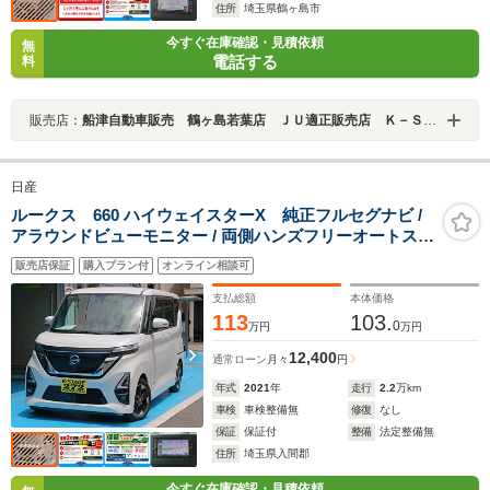
住所
埼玉県鶴ヶ島市
今すぐ在庫確認・見積依頼
無
電話する
料
販売店：
船津自動車販売 鶴ヶ島若葉店 ＪＵ適正販売店 Ｋ－ＳＴＡＧＥ２７２
日産
ルークス 660 ハイウェイスターX 純正フルセグナビ /
アラウンドビューモニター / 両側ハンズフリーオートスラ
イドドア / 衝突被害軽減ブレーキ / ACC
販売店保証
購入プラン付
オンライン相談可
支払総額
本体価格
113
103.
0
万円
万円
12,400
通常ローン
月々
円
年式
2021
年
走行
2.2
万km
車検
車検整備無
修復
なし
保証
保証付
整備
法定整備無
住所
埼玉県入間郡
今すぐ在庫確認・見積依頼