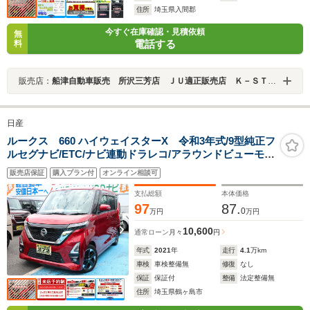
住所
埼玉県入間郡
今すぐ在庫確認・見積依頼
無
電話する
料
販売店：
船津自動車販売 所沢三芳店 ＪＵ適正販売店 Ｋ－ＳＴＡＧＥ２７２
日産
ルークス 660 ハイウェイスターX 令和3年式/9型純正フ
ルセグナビ/ETC/ナビ連動ドラレコ/アラウンドビューモニ
ター/両側パワースライドドア/ソナーセンサー/タッチパネ
販売店保証
購入プラン付
オンライン相談可
ルエアコン/キーフリー/サーキュレーター/後席テーブル/
ロールサンシェード
支払総額
本体価格
97
87.
0
万円
万円
10,600
通常ローン
月々
円
年式
2021
年
走行
4.1
万km
車検
車検整備無
修復
なし
保証
保証付
整備
法定整備無
住所
埼玉県鶴ヶ島市