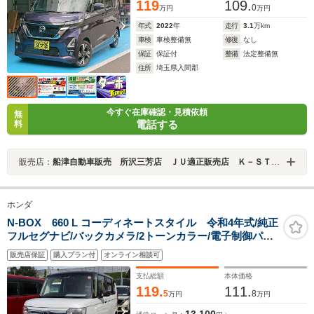
119
109.
0
万円
万円
年式
2022
年
走行
3.1
万km
車検
車検整備無
修復
なし
保証
保証付
整備
法定整備無
住所
埼玉県入間郡
今すぐ在庫確認・見積依頼
無
電話する
料
販売店：
船津自動車販売 所沢三芳店 ＪＵ適正販売店 Ｋ－ＳＴＡＧＥ２７２
ホンダ
N-BOX 660 L コーディネートスタイル 令和4年式/純正
フルセグナビ/バックカメラ/2トーンカラー/電子制御パー
キング/両側パワースライドドア/アダプティブクルーズコ
販売店保証
購入プラン付
オンライン相談可
ントロール/シートヒーター/後席テーブル/LEDライト/キ
ーフリー/ソナーセンサー
支払総額
本体価格
119.
111.
5
8
万円
万円
13,100