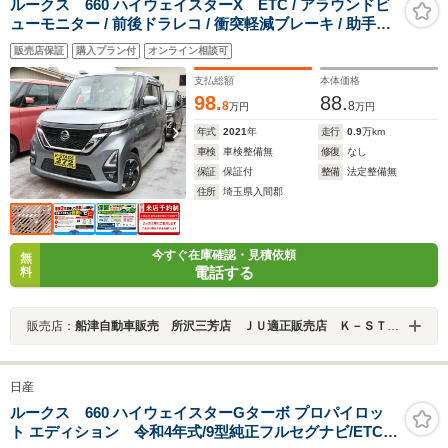
ルークス 660 ハイウェイスターX ETC / アラウンドビ
ューモニター / 前後ドラレコ / 衝突軽減ブレーキ / 助手席
側ハンズフリーオートスライドドア
販売店保証
購入プラン付
オンライン相談可
支払総額
本体価格
98.
88.
8
8
万円
万円
年式
2021
年
走行
0.9
万km
車検
車検整備無
修復
なし
保証
保証付
整備
法定整備無
住所
埼玉県入間郡
今すぐ在庫確認・見積依頼
無
電話する
料
販売店：
船津自動車販売 所沢三芳店 ＪＵ適正販売店 Ｋ－ＳＴＡＧＥ２７２
日産
ルークス 660 ハイウェイスターGターボ プロパイロッ
ト エディション 令和4年式/9型純正フルセグナビ/ETC/