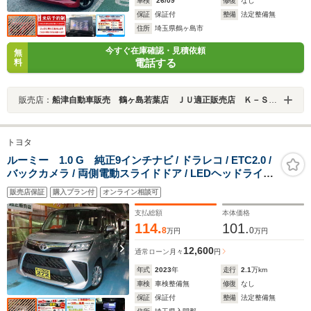
車検
'26/09
修復
なし
保証
保証付
整備
法定整備無
住所
埼玉県鶴ヶ島市
今すぐ在庫確認・見積依頼
無
電話する
料
販売店：
船津自動車販売 鶴ヶ島若葉店 ＪＵ適正販売店 Ｋ－ＳＴＡＧＥ２７２
トヨタ
ルーミー 1.0 G 純正9インチナビ / ドラレコ / ETC2.0 /
バックカメラ / 両側電動スライドドア / LEDヘッドライト
/ プッシュスタート / 衝突被害軽減ブレーキ / キーフリー /
販売店保証
購入プラン付
オンライン相談可
走行21275km
支払総額
本体価格
114.
101.
8
0
万円
万円
12,600
通常ローン
月々
円
年式
2023
年
走行
2.1
万km
車検
車検整備無
修復
なし
保証
保証付
整備
法定整備無