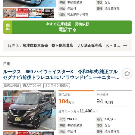
車検
車検整備無
修復
なし
保証
保証付
整備
法定整備無
住所
埼玉県鶴ヶ島市
今すぐ在庫確認・見積依頼
無
電話する
料
販売店：
船津自動車販売 鶴ヶ島若葉店 ＪＵ適正販売店 Ｋ－ＳＴＡＧＥ２７２
日産
ルークス 660 ハイウェイスターX 令和3年式/純正フル
セグナビ/前後ドラレコ/ETC/アラウンドビューモニター/
ハンズフリーパワースライドドア/ソナーセンサー/タッチ
販売店保証
購入プラン付
オンライン相談可
パネルエアコン/キーフリー/LEDヘッドライト/衝突軽減ブ
レーキ/サーキュレーター
支払総額
本体価格
104
94.
0
万円
万円
11,400
通常ローン
月々
円
年式
2021
年
走行
3.0
万km
車検
車検整備無
修復
なし
保証
保証付
整備
法定整備無