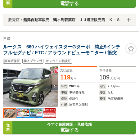
電話する
料
販売店：
船津自動車販売 鶴ヶ島若葉店 ＪＵ適正販売店 Ｋ－ＳＴＡＧＥ２７２
日産
ルークス 660 ハイウェイスターGターボ 純正9インチ
フルセグナビ / ETC / アラウンドビューモニター / 衝突軽
減ブレーキ
販売店保証
購入プラン付
オンライン相談可
支払総額
本体価格
119
109.
0
万円
万円
年式
2023
年
走行
2.7
万km
車検
車検整備無
修復
なし
保証
保証付
整備
法定整備無
住所
埼玉県入間郡
今すぐ在庫確認・見積依頼
無
電話する
料