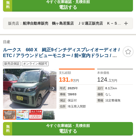
今すぐ在庫確認・見積依頼
無
電話する
料
販売店：
船津自動車販売 鶴ヶ島若葉店 ＪＵ適正販売店 Ｋ－ＳＴＡＧＥ２７２
日産
ルークス 660 X 純正9インチディスプレイオーディオ /
ETC / アラウンドビューモニター / 前+室内ドラレコ / 片
側ハンズフリーオートスライドドア / 衝突被害軽減ブレー
販売店保証
オンライン相談可
キ / 快適パック / LEDヘッドライト / タッチパネル式オー
トAC
支払総額
本体価格
131.
124.
9
1
万円
万円
年式
2025
年
走行
0.1
万km
車検
'28/03
修復
なし
保証
保証付
整備
法定整備無
住所
埼玉県入間郡
今すぐ在庫確認・見積依頼
無
電話する
料