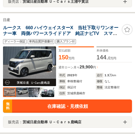
販売店：
茨城日産自動車 Ｕ－Ｃａｒｓ土浦中貫店
日産
ルークス 660 ハイウェイスターX 当社下取りワンオー
ナー車 両側パワースライドドア 純正ナビTV スマー
トルームミラー アラウンドビューモニタ LEDヘッド
ディーラー保証
車両品質評価書付
購入プラン付
ライト 純正ドライブレコーダー ETC インテリジェ
ントキー2個あり 禁煙車
支払総額
本体価格
150
144.
0
万円
万円
29,900
通常ローン
月々
円
年式
2023
年
走行
1.3
万km
車検
車検整備付
修復
なし
保証
保証付
整備
法定整備付
住所
茨城県鹿嶋市
無
在庫確認・見積依頼
料
販売店：
茨城日産自動車 Ｕ－Ｃａｒｓ鹿嶋店