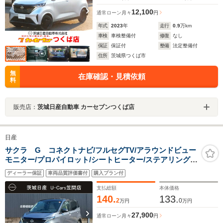
12,100
通常ローン
月々
円
年式
2023
年
走行
0.9
万km
車検
車検整備付
修復
なし
保証
保証付
整備
法定整備付
住所
茨城県つくば市
無
在庫確認・見積依頼
料
販売店：
茨城日産自動車 カーセブンつくば店
日産
サクラ G コネクトナビ/フルセグTV/アラウンドビュー
モニター/プロパイロット/シートヒーター/ステアリングヒ
ーター/ETC/SOSコール/LEDヘッドライト/200V充電ケー
ディーラー保証
車両品質評価書付
購入プラン付
ブル/インテリキー/15インチアルミ/プレミアムインテリア
支払総額
本体価格
140.
133.
2
0
万円
万円
27,900
通常ローン
月々
円