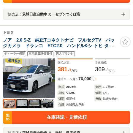
販売店：
茨城日産自動車 カーセブンつくば店
トヨタ
ノア 2.0 S-Z 純正Tコネクトナビ フルセグTV バッ
クカメラ ドラレコ ETC2.0 ハンドル&シ-トヒ-タ-
トヨタセフティセンス 両側電動スライドドア 電動リ
ディーラー保証
車両品質評価書付
購入プラン付
アゲ-ト LEDヘッドライト ワンオ-ナ- 禁煙車
支払総額
本体価格
381.
369.
3
8
万円
万円
76,000
通常ローン
月々
円
年式
2025
年
走行
1.0
万km
車検
'28/06
修復
なし
保証
保証付
整備
法定整備付
住所
茨城県水戸市
無
在庫確認・見積依頼
料
販売店：
茨城日産自動車 Ｕ－遊館 県庁前店