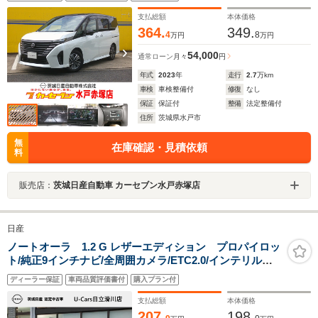
プアシスト 両側パワースライドD リアエアコン シー
トヒータ USB
支払総額
本体価格
364.
349.
4
8
万円
万円
54,000
通常ローン
月々
円
年式
2023
年
走行
2.7
万km
車検
車検整備付
修復
なし
保証
保証付
整備
法定整備付
住所
茨城県水戸市
無
在庫確認・見積依頼
料
販売店：
茨城日産自動車 カーセブン水戸赤塚店
日産
ノートオーラ 1.2 G レザーエディション プロパイロッ
ト/純正9インチナビ/全周囲カメラ/ETC2.0/インテリルー
ムミラー/前後ドラレコ/電制パーキングブレーキ/オートホ
ディーラー保証
車両品質評価書付
購入プラン付
ールド/LEDヘッドライト&LEDフォグ/ブラックレザー調
シート/
支払総額
本体価格
207.
198.