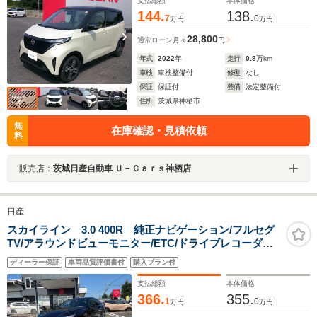
ーパッケージ
支払総額
本体価格
144.
138.
7
0
万円
万円
28,800
通常ローン
月々
円
年式
2022
年
走行
0.8
万km
車検
車検整備付
修復
なし
保証
保証付
整備
法定整備付
住所
茨城県神栖市
無
在庫確認・見積依頼
料
販売店：
茨城日産自動車 Ｕ－Ｃａｒｓ神栖店
日産
スカイライン 3.0 400R 純正ナビゲーション/フルセグ
TV/アラウンドビューモニター/ETC/ドライブレコーダー/
クルーズコントロール/LEDヘッドライト/
ディーラー保証
車両品質評価書付
購入プラン付
支払総額
本体価格
366.
355.
1
0
万円
万円