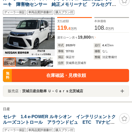
ーキ 障害物センサー 純正メモリーナビ フルセグTV
ETC2.0 助手席側オートスライドドア LEDライト ア
ディーラー保証
車両品質評価書付
購入プラン付
ルミホイール
支払総額
本体価格
119.
108.
6
0
万円
万円
19,800
通常ローン
月々
円
年式
2020
年
走行
4.4
万km
車検
'27/11
修復
なし
保証
保証付
整備
法定整備付
住所
茨城県北茨城市
無
在庫確認・見積依頼
料
販売店：
茨城日産自動車 Ｕ－Ｃａｒｓ北茨城店
日産
セレナ 1.4 e-POWER ルキシオン インテリジェントク
ルーズコントロール アラウンドビュ ETC TVナビ
Bluetoothオーディオ パーキングアシスト レーンキー
ディーラー保証
車両品質評価書付
購入プラン付