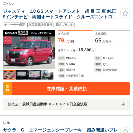
スバル
ジャスティ 1.0 GS スマートアシスト 超 目 玉 車 純正
9インチナビ 両側オートスライド クルーズコントロー
ル 360度カメラ シートヒーター ドラレコ LEDヘッ
ディーラー保証
車両品質評価書付
購入プラン付
ドライト ワンオーナー 1年保証付き
支払総額
本体価格
79.
69.
7
8
万円
万円
15,800
通常ローン
月々
円
年式
2020
年
走行
9.0
万km
車検
'27/04
修復
なし
保証
保証付
整備
法定整備付
住所
茨城県日立市
無
在庫確認・見積依頼
料
販売店：
茨城日産自動車 Ｕ－Ｃａｒｓ日立金沢店
日産
サクラ G エマージェンシーブレーキ 踏み間違いブレ