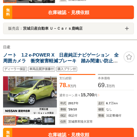
無
在庫確認・見積依頼
料
販売店：
茨城日産自動車 Ｕ－Ｃａｒｓ鹿嶋店
日産
ノート 1.2 e-POWER X 日産純正ナビゲーション 全
周囲カメラ 衝突被害軽減ブレーキ 踏み間違い防止装
置 LEDヘッドランプ ハイビームアシスト ETC オ
ディーラー保証
車両品質評価書付
購入プラン付
ートエアコン プッシュエンジンスタート
支払総額
本体価格
78.
69.
9
3
万円
万円
15,700
通常ローン
月々
円
年式
2017
年
走行
6.7
万km
車検
'26/10
修復
なし
保証
保証付
整備
法定整備付
住所
茨城県常陸大宮市
無
在庫確認・見積依頼
料