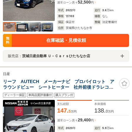
52,500
通常ローン
月々
円
年式
2022
年
走行
3.6
万km
車検
'27/03
修復
なし
保証
保証付
整備
法定整備付
住所
茨城県ひたちなか市
無
在庫確認・見積依頼
料
販売店：
茨城日産自動車 Ｕ－Ｃａｒｓひたちなか店
日産
リーフ AUTECH メーカーナビ プロパイロット ア
ラウンドビュー シートヒーター 社外前後ドラレコ
スマートルームミラー 寒冷地仕様
ディーラー保証
車両品質評価書付
購入プラン付
支払総額
本体価格
147.
138.
5
0
万円
万円
29,400
通常ローン
月々
円
年式
2020
年
走行
5.9
万km