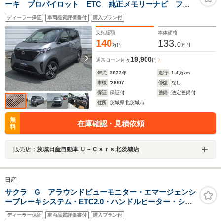
ーキ プロパイロット ETC 純正メモリーナビ フル
セグTV アラウンドビューモニター シートヒーター
ディーラー保証
車両品質評価書付
購入プラン付
ハンドルヒーター カーテンエアバック
支払総額
本体価格
140
133.
0
万円
万円
19,900
通常ローン
月々
円
年式
2022
年
走行
1.4
万km
車検
'28/07
修復
なし
保証
保証付
整備
法定整備付
住所
茨城県北茨城市
無
在庫確認・見積依頼
料
販売店：
茨城日産自動車 Ｕ－Ｃａｒｓ北茨城店
日産
サクラ G アラウンドビューモニター・エマージェンシ
ーブレーキシステム・ETC2.0・ハンドルヒーター・シー
トヒーター・ドライブレコーダー・レンタアップ
ディーラー保証
車両品質評価書付
購入プラン付