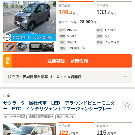
支払総額
本体価格
140.
133.
4
0
万円
万円
28,000
通常ローン
月々
円
年式
2022
年
走行
1.7
万km
車検
'28/07
修復
なし
保証
保証付
整備
法定整備付
住所
茨城県桜川市
無
在庫確認・見積依頼
料
販売店：
茨城日産自動車 Ｕ－Ｃａｒｓ岩瀬店
日産
サクラ S 当社代車 LED アラウンドビューモニタ
ー ETC インテリジェントエマージェンシーブレー
キ 車線逸脱警報 ハイビームアシスト 電動格納ドア
ディーラー保証
車両品質評価書付
購入プラン付
ミラー PW ベンチS 衝突安全ボディ USB オート
ライト
支払総額
本体価格
122.
115.
7
0
万円
万円