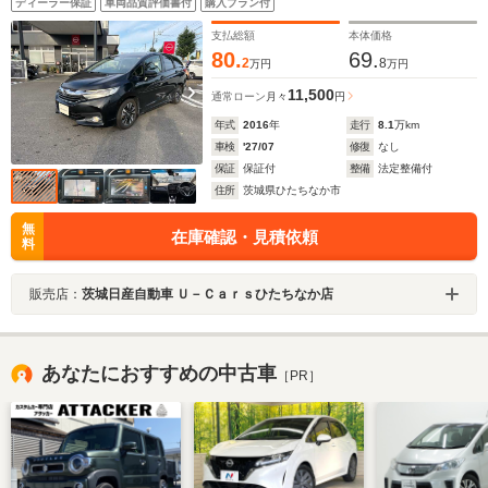
ディーラー保証
車両品質評価書付
購入プラン付
支払総額
本体価格
80.
69.
2
8
万円
万円
11,500
通常ローン
月々
円
年式
2016
年
走行
8.1
万km
車検
'27/07
修復
なし
保証
保証付
整備
法定整備付
住所
茨城県ひたちなか市
無
在庫確認・見積依頼
料
販売店：
茨城日産自動車 Ｕ－Ｃａｒｓひたちなか店
あなたにおすすめの中古車
［PR］