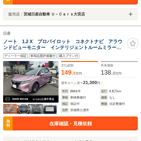
販売店：
茨城日産自動車 Ｕ－Ｃａｒｓ大宮店
日産
ノート 1.2 X プロパイロット コネクトナビ アラウ
ンドビューモニター インテリジェントルームミラー
LEDヘッドライト LEDフォグランプ 衝突被害軽減ブ
ディーラー保証
車両品質評価書付
購入プラン付
レーキ 踏み間違い衝突防止 純正ドラレコ ETC2.0
支払総額
本体価格
149.
138.
5
0
万円
万円
21,300
通常ローン
月々
円
年式
2021
年
走行
2.5
万km
車検
車検整備付
修復
なし
保証
保証付
整備
法定整備付
住所
茨城県土浦市
無
在庫確認・見積依頼
料