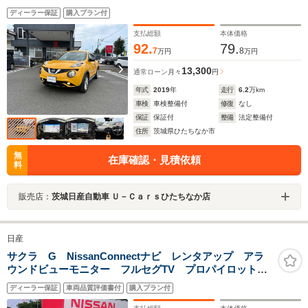
ドビューモニター/キセノンヘッドライト/ETC/純正アルミ
ディーラー保証
購入プラン付
ホイール/
支払総額
本体価格
92.
79.
7
8
万円
万円
13,300
通常ローン
月々
円
年式
2019
年
走行
6.2
万km
車検
車検整備付
修復
なし
保証
保証付
整備
法定整備付
住所
茨城県ひたちなか市
無
在庫確認・見積依頼
料
販売店：
茨城日産自動車 Ｕ－Ｃａｒｓひたちなか店
日産
サクラ G NissanConnectナビ レンタアップ アラ
ウンドビューモニター フルセグTV プロパイロット
LEDヘッドランプ ETC2.0 SOSコール 純正アルミホ
ディーラー保証
車両品質評価書付
購入プラン付
イール プレミアムインテリアパッケージ クリアビュ