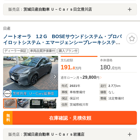
販売店：
茨城日産自動車 Ｕ－Ｃａｒｓ日立滑川店
日産
ノートオーラ 1.2 G BOSEサウンドシステム・プロパ
イロットシステム・エマージェンシーブレーキシステ
ム・アラウンドビューモニター・ETC・ドライブレコー
ディーラー保証
車両品質評価書付
購入プラン付
ダー・
支払総額
本体価格
191.
180.
8
0
万円
万円
29,800
通常ローン
月々
円
年式
2021
年
走行
2.7
万km
車検
車検整備付
修復
なし
保証
保証付
整備
法定整備付
住所
茨城県桜川市
無
在庫確認・見積依頼
料
販売店：
茨城日産自動車 Ｕ－Ｃａｒｓ岩瀬店