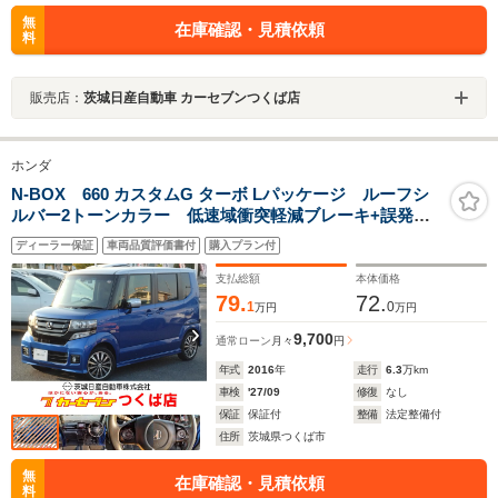
無
在庫確認・見積依頼
料
販売店：
茨城日産自動車 カーセブンつくば店
ホンダ
N-BOX 660 カスタムG ターボ Lパッケージ ルーフシ
ルバー2トーンカラー 低速域衝突軽減ブレーキ+誤発進
抑制機能 プラズマクラスターエアコン ディスチャー
ディーラー保証
車両品質評価書付
購入プラン付
ジヘッドライトLEDフォグライト+LEDポジションランプ
+フォグライトガーニッシュ Rカメ
支払総額
本体価格
79.
72.
1
0
万円
万円
9,700
通常ローン
月々
円
年式
2016
年
走行
6.3
万km
車検
'27/09
修復
なし
保証
保証付
整備
法定整備付
住所
茨城県つくば市
無
在庫確認・見積依頼
料