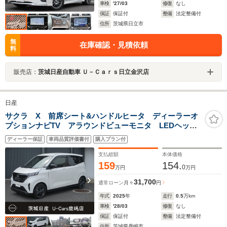
車検
'27/03
修復
なし
保証
保証付
整備
法定整備付
住所
茨城県日立市
無
在庫確認・見積依頼
料
販売店：
茨城日産自動車 Ｕ－Ｃａｒｓ日立金沢店
日産
サクラ X 前席シート&ハンドルヒータ ディーラーオ
プションナビTV アラウンドビューモニタ LEDヘッド
ライト ETC 純正ドライブレコーダー 充電ケーブル
ディーラー保証
車両品質評価書付
購入プラン付
有り 電動パーキングブレーキ 元試乗車
支払総額
本体価格
159
154.
0
万円
万円
31,700
通常ローン
月々
円
年式
2025
年
走行
0.5
万km
車検
'28/03
修復
なし
保証
保証付
整備
法定整備付
住所
茨城県鹿嶋市