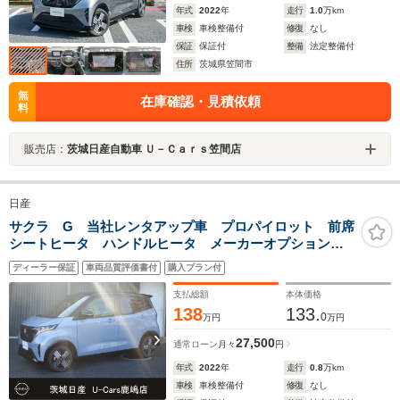
年式
2022
年
走行
1.0
万km
車検
車検整備付
修復
なし
保証
保証付
整備
法定整備付
住所
茨城県笠間市
無
在庫確認・見積依頼
料
販売店：
茨城日産自動車 Ｕ－Ｃａｒｓ笠間店
日産
サクラ G 当社レンタアップ車 プロパイロット 前席
シートヒータ ハンドルヒータ メーカーオプションナ
ビTV アラウンドビューモニタ LEDヘッドライト
ディーラー保証
車両品質評価書付
購入プラン付
ETC 純正ドライブレコーダー 充電ケーブル有り 禁
煙車
支払総額
本体価格
138
133.
0
万円
万円
27,500
通常ローン
月々
円
年式
2022
年
走行
0.8
万km
車検
車検整備付
修復
なし