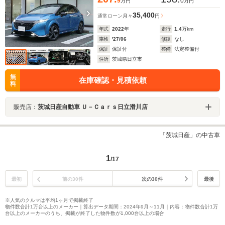
9
0
万円
万円
35,400
通常ローン
月々
円
年式
2022
年
走行
1.4
万km
車検
'27/06
修復
なし
保証
保証付
整備
法定整備付
住所
茨城県日立市
無
在庫確認・見積依頼
料
販売店：
茨城日産自動車 Ｕ－Ｃａｒｓ日立滑川店
「茨城日産」の中古車
1
/17
最初
前の30件
次の30件
最後
※人気のクルマは平均1ヶ月で掲載終了
物件数合計1万台以上のメーカー｜算出データ期間：2024年9月～11月｜内容：物件数合計1万
台以上のメーカーのうち、掲載が終了した物件数が1,000台以上の場合