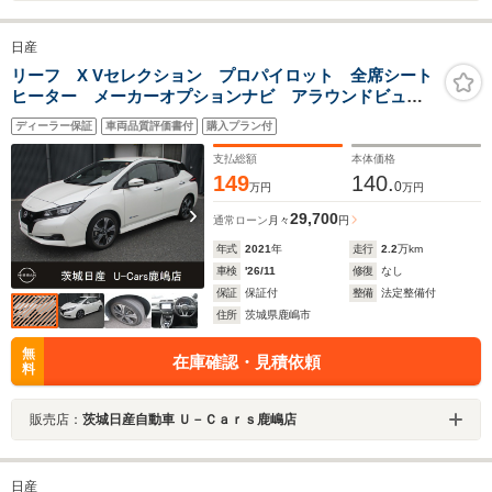
日産
リーフ X Vセレクション プロパイロット 全席シート
ヒーター メーカーオプションナビ アラウンドビュー
モニタ LEDヘッドライト スマートルームミラー
ディーラー保証
車両品質評価書付
購入プラン付
ETC 純正ドライブレコーダー ワンオーナー車 禁煙
車
支払総額
本体価格
149
140.
0
万円
万円
29,700
通常ローン
月々
円
年式
2021
年
走行
2.2
万km
車検
'26/11
修復
なし
保証
保証付
整備
法定整備付
住所
茨城県鹿嶋市
無
在庫確認・見積依頼
料
販売店：
茨城日産自動車 Ｕ－Ｃａｒｓ鹿嶋店
日産