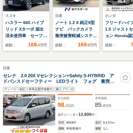
スズキ
日産
ホンダ
ハスラー 660 ハイブ
ノート 1.2 X 純正9型
フリードハイ
リッド Xターボ 届出
ナビ バックカメラ
1.5 ジャスト
済未使用車 セーフテ
衝突被害軽減システ
ョン Honda
ィサポート アダプテ
ム 禁煙車 コーナー
車 修復歴
168
169
総額：
.4
万円
総額：
.9
万円
総額：
ィブクルーズ LEDヘ
センサー スマートキ
Honda販売店
ッドライト フロント
ー ETC オートハイ
証1年 禁煙車
フォグ シートヒータ
ビーム オートライ
ンチナビ バ
日産
ー フルオートエアコ
ト オートエアコン
ラ ETC ク
ン 純正アルミホイー
Bluetooth CD
ントロール 
セレナ 2.0 20X Vセレクション+Safety S-HYBRID ア
ドバンスドセーフティー LEDライト フォグ 衝突軽
ル スマートキー プ
DVD再生 フルセグ
スライドドア
減装置 横滑り防止機能 全周囲モニタ ドライブレコ
ッシュスタート
グTV 15イ
ディーラー保証
車両品質評価書付
購入プラン付
ーダー付 前後ソナー 衝突安全ボディ オートクルー
アルミホイー
ズ ナビTV 地デジTV BT DVD再生
支払総額
本体価格
98.
85.
3
0
万円
万円
12,600
通常ローン
月々
円
年式
2015
年
走行
3.1
万km
車検
車検整備付
修復
なし