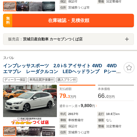
保証
保証付
整備
法定整備付
住所
茨城県つくば市
無
在庫確認・見積依頼
料
販売店：
茨城日産自動車 カーセブンつくば店
スバル
インプレッサスポーツ 2.0 i-S アイサイト 4WD 4WD
エマブレ レーダクルコン LEDヘッドランプ Pシー
ト 禁煙 アイドリングストップ機能 フルオートエア
ディーラー保証
車両品質評価書付
購入プラン付
コン ブルートゥースオーディオ ハイビームアシス
ト 1オーナー LKA USB接続 記録簿
支払総額
本体価格
79.
66.
3
0
万円
万円
9,800
通常ローン
月々
円
年式
2017
年
走行
10.0
万km
車検
車検整備付
修復
なし
保証
保証付
整備
法定整備付
住所
茨城県つくば市