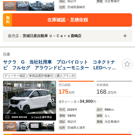
保証
保証付
整備
法定整備付
住所
茨城県鹿嶋市
無
在庫確認・見積依頼
料
販売店：
茨城日産自動車 Ｕ－Ｃａｒｓ鹿嶋店
日産
サクラ G 当社社用車 プロパイロット コネクトナ
ビ フルセグ アラウンドビューモニター LEDヘッド
ライト シートヒーター ステアリングヒーター 純正
ディーラー保証
車両品質評価書付
購入プラン付
ドラレコ ETC2.0 インテリキー 充電ケーブル
支払総額
本体価格
175
168.
0
万円
万円
34,900
通常ローン
月々
円
年式
2025
年
走行
588
km
車検
'28/02
修復
なし
保証
保証付
整備
法定整備付
住所
茨城県土浦市