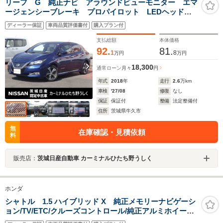
リーフ G 純正ナビ アラウンドビューモニター エマ
ージェンシーブレーキ プロパイロット LEDヘッドラ
イト ブラインドスポットモニター ドラレコ
ディーラー保証
車両品質評価書付
購入プラン付
CD/DVD Bluetooth シート&ステアリングヒーター
ETC 純正アルミ
支払総額
本体価格
92.
81.
1
8
万円
万円
18,300
通常ローン
月々
円
年式
2018
年
走行
2.6
万km
車検
'27/08
修復
なし
保証
保証付
整備
法定整備付
住所
茨城県牛久市
無
在庫確認・見積依頼
料
販売店：
茨城日産自動車 カーミナルひたち野うしく
ホンダ
シャトル 1.5 ハイブリッド X 純正メモリーナビゲーシ
ョン/TV/ETC/クルーズコントロール/純正アルミホイール/
スマートキー/