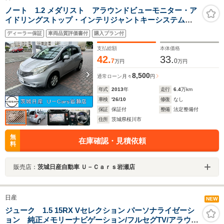
ノート 1.2 メダリスト アラウンドビューモニター・ア
イドリングストップ・インテリジャントキーシステム・
エコスーパーチャージャー
ディーラー保証
車両品質評価書付
購入プラン付
支払総額
本体価格
42.
33.
7
0
万円
万円
8,500
通常ローン
月々
円
年式
2013
年
走行
6.4
万km
車検
'26/10
修復
なし
保証
保証付
整備
法定整備付
住所
茨城県桜川市
無
在庫確認・見積依頼
料
販売店：
茨城日産自動車 Ｕ－Ｃａｒｓ岩瀬店
日産
NEW
ジューク 1.5 15RX Vセレクション パーソナライゼーシ
ョン 純正メモリーナビゲーション/フルセグTV/アラウン