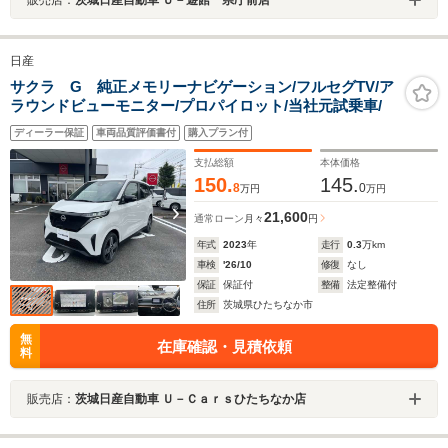
日産
サクラ G 純正メモリーナビゲーション/フルセグTV/ア
ラウンドビューモニター/プロパイロット/当社元試乗車/
ディーラー保証
車両品質評価書付
購入プラン付
支払総額
本体価格
150.
145.
8
0
万円
万円
21,600
通常ローン
月々
円
年式
2023
年
走行
0.3
万km
車検
'26/10
修復
なし
保証
保証付
整備
法定整備付
住所
茨城県ひたちなか市
無
在庫確認・見積依頼
料
販売店：
茨城日産自動車 Ｕ－Ｃａｒｓひたちなか店