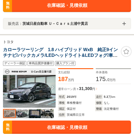
無
在庫確認・見積依頼
料
販売店：
茨城日産自動車 Ｕ－Ｃａｒｓ土浦中貫店
トヨタ
カローラツーリング 1.8 ハイブリッド WxB 純正9イン
チナビ/バックカメラ/LEDヘッドライト&LEDフォグ/車間
距離レーダークルーズ/前後ドラレコ/衝突被害軽減ブレー
ディーラー保証
車両品質評価書付
購入プラン付
キ/車線逸脱/踏み間違い/SOSスイッチ/障害物ソナー/ETC/
スマートキー・プッシュスタート/
支払総額
本体価格
187
175.
0
万円
万円
31,300
通常ローン
月々
円
年式
2019
年
走行
5.2
万km
車検
車検整備付
修復
なし
保証
保証付
整備
法定整備付
住所
茨城県日立市
無
在庫確認・見積依頼
料