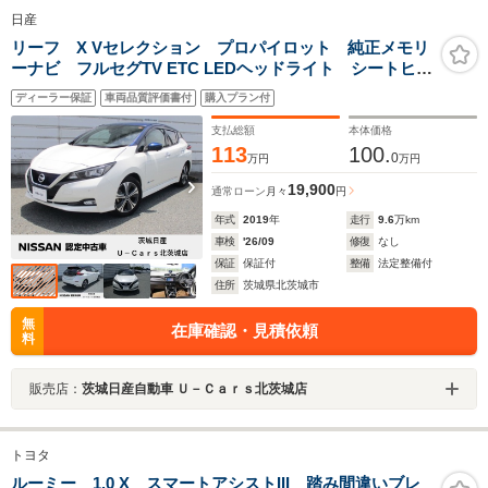
日産
リーフ X Vセレクション プロパイロット 純正メモリ
ーナビ フルセグTV ETC LEDヘッドライト シートヒー
ター エマージェンシーブレーキ 踏み間違いブレー
ディーラー保証
車両品質評価書付
購入プラン付
キ 障害物センサー TVキット ドラレコ インテリキ
ー
支払総額
本体価格
113
100.
0
万円
万円
19,900
通常ローン
月々
円
年式
2019
年
走行
9.6
万km
車検
'26/09
修復
なし
保証
保証付
整備
法定整備付
住所
茨城県北茨城市
無
在庫確認・見積依頼
料
販売店：
茨城日産自動車 Ｕ－Ｃａｒｓ北茨城店
トヨタ
ルーミー 1.0 X スマートアシストIII 踏み間違いブレ