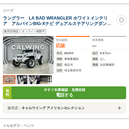
ジープ
ラングラー LA BAD WRANGLER ホワイトインテリ
ア アルパインBIG-Xナビ デュアルステアリングダンパ
ー 後席リクライニングキット リフトアップキット ワイド
販売店保証
オンライン相談可
オーバーフェンダー 社外マフラー レッドインテリアパネ
ル
支払総額
本体価格
応談
---
年式
2015
年
走行
4.5
万km
車検
車検整備別
修復
なし
保証
保証付
整備
法定整備別
住所
埼玉県所沢市
今すぐ在庫確認・見積依頼
無
電話する
料
販売店：
キャルウイング アメリカンセレクション
メルセデス・ベンツ