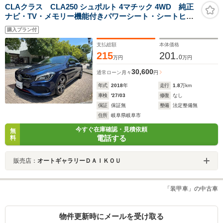
CLAクラス CLA250 シュポルト 4マチック 4WD 純正
ナビ・TV・メモリー機能付きパワーシート・シートヒー
タ・アダクティブCC・お客様下取り車
購入プラン付
支払総額
本体価格
215
201.
0
万円
万円
30,600
通常ローン
月々
円
年式
2018
年
走行
1.8
万km
車検
'27/03
修復
なし
保証
保証無
整備
法定整備無
住所
岐阜県岐阜市
今すぐ在庫確認・見積依頼
無
電話する
料
販売店：
オートギャラリーＤＡＩＫＯＵ
「装甲車」の中古車
物件更新時にメールを受け取る