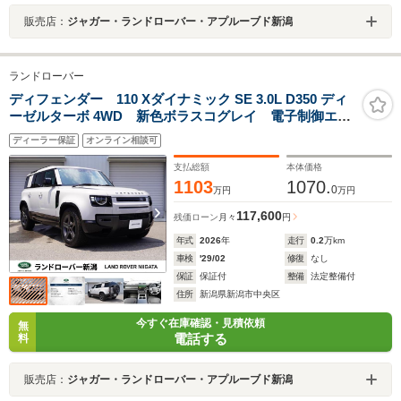
販売店：
ジャガー・ランドローバー・アプルーブド新潟
ランドローバー
ディフェンダー 110 Xダイナミック SE 3.0L D350 ディ
ーゼルターボ 4WD 新色ボラスコグレイ 電子制御エア
サス ClearSightデジタルミラー フロントシート(ヒー
ディーラー保証
オンライン相談可
ター) プライバシーガラス
支払総額
本体価格
1103
1070.
0
万円
万円
117,600
残価ローン
月々
円
年式
2026
年
走行
0.2
万km
車検
'29/02
修復
なし
保証
保証付
整備
法定整備付
住所
新潟県新潟市中央区
今すぐ在庫確認・見積依頼
無
電話する
料
販売店：
ジャガー・ランドローバー・アプルーブド新潟