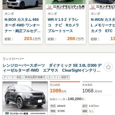
ホンダ
ホンダ
ホンダ
N-BOX カスタム 660
WR-V 1.5 Z ドラレ
N-WGN カスタ
ターボ 4WD ワンオー
コ ナビ Rカメラ
L メモリーナ
ナー・純正フルセグナ
ブルートゥース
カメラ ETC
ビ・社外前後ドライブ
ライト
203
268
1
総額：
.1
万円
総額：
.7
万円
総額：
レコーダー・両側電動
スライドドア・前席シ
ートヒーター・サイド
ランドローバー
エアバック・ホンダコ
ネクト対応
レンジローバースポーツ ダイナミック SE 3.0L D300 デ
ィーゼルターボ 4WD エアサス ClearSightインテリア
ミラー Frシート(H&C) Rシート(ヒーター) ブラック
ディーラー保証
車両品質評価書付
オンライン相談可
エクステリアパック 空気洗浄システム ハンドルヒー
ター ソフトドアクローズ
支払総額
本体価格
1089
1068.
0
万円
万円
140,200
残価ローン
月々
円
年式
2024
年
走行
1.5
万km
車検
'27/05
修復
なし