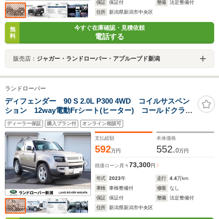
保証
保証付
整備
法定整備付
住所
新潟県新潟市中央区
今すぐ在庫確認・見積依頼
無
電話する
料
販売店：
ジャガー・ランドローバー・アプルーブド新潟
ランドローバー
ディフェンダー 90 S 2.0L P300 4WD コイルサスペン
ション 12way電動Frシート(ヒーター) コールドクライ
メートパック ハンドルヒーター 固定式サイドステッ
ディーラー保証
購入プラン付
オンライン相談可
プ マトリックスLEDヘッドライト
支払総額
本体価格
592
552.
0
万円
万円
73,300
残価ローン
月々
円
年式
2023
年
走行
4.4
万km
車検
車検整備付
修復
なし
保証
保証付
整備
法定整備付
住所
新潟県新潟市中央区