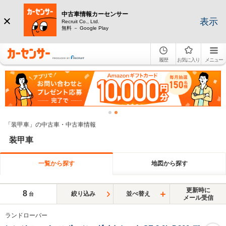
中古車情報カーセンサー
表示
Recruit Co., Ltd.
無料 － Google Play
履歴
お気に入り
メニュー
「装甲車」の中古車・中古車情報
装甲車
一覧から探す
地図から探す
更新時に
8
絞り込み
並べ替え
台
メール受信
ランドローバー