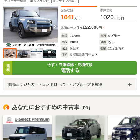
ディーラー保証
購入プラン付
オンライン相談可
ー コールドクライメートパック Frシート(H&C) Rシ
ート(ヒーター付き)
支払総額
本体価格
1041
1020.
0
万円
万円
122,000
残価ローン
月々
円
年式
2025
年
走行
0.2
万km
車検
'28/11
修復
なし
保証
保証付
整備
法定整備付
住所
新潟県新潟市中央区
今すぐ在庫確認・見積依頼
無
電話する
料
販売店：
ジャガー・ランドローバー・アプルーブド新潟
あなたにおすすめの中古車
［PR］