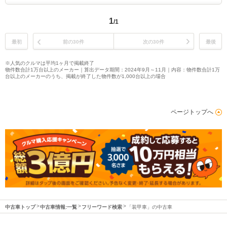
1
/1
最初
前の30件
次の30件
最後
※人気のクルマは平均1ヶ月で掲載終了
物件数合計1万台以上のメーカー｜算出データ期間：2024年9月～11月｜内容：物件数合計1万
台以上のメーカーのうち、掲載が終了した物件数が1,000台以上の場合
ページトップへ
中古車トップ
中古車情報:一覧
フリーワード検索
「装甲車」の中古車