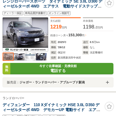
レンジローバースポーツ ダイナミック SE 3.0L D300 デ
ィーゼルターボ 4WD エアサス 電動サイドステップ
空気洗浄システム フロントシート(H&C) リアシート
ディーラー保証
車両品質評価書付
オンライン相談可
(ヒーター) デジタルミラー スライディングルーフ 寒
冷地仕様 ヘッドアップディスプレイ
支払総額
本体価格
1219
1198.
0
万円
万円
153,300
残価ローン
月々
円
年式
2025
年
走行
0.5
万km
車検
'28/12
修復
なし
保証
保証付
整備
法定整備付
住所
新潟県新潟市中央区
今すぐ在庫確認・見積依頼
無
電話する
料
販売店：
ジャガー・ランドローバー・アプルーブド新潟
ランドローバー
ディフェンダー 110 Xダイナミック HSE 3.0L D350 デ
ィーゼルターボ 4WD デモカーUP 電動サイド エアサ
ス 3ゾーンクライメート ClearSightインテリアミラ