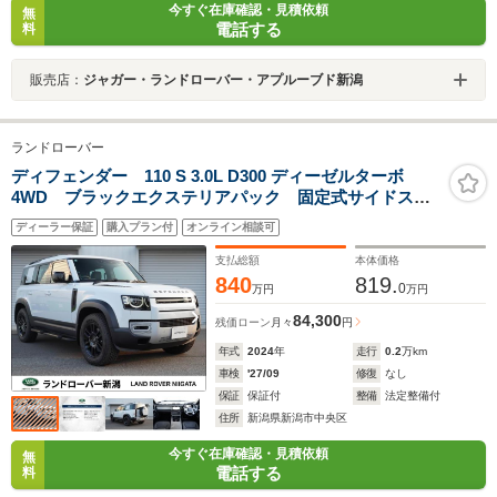
今すぐ在庫確認・見積依頼
無
電話する
料
販売店：
ジャガー・ランドローバー・アプルーブド新潟
ランドローバー
ディフェンダー 110 S 3.0L D300 ディーゼルターボ
4WD ブラックエクステリアパック 固定式サイドステ
ップ スペアホイールカバー ホイールアーチプロテク
ディーラー保証
購入プラン付
オンライン相談可
ション マッドフラップ
支払総額
本体価格
840
819.
0
万円
万円
84,300
残価ローン
月々
円
年式
2024
年
走行
0.2
万km
車検
'27/09
修復
なし
保証
保証付
整備
法定整備付
住所
新潟県新潟市中央区
今すぐ在庫確認・見積依頼
無
電話する
料