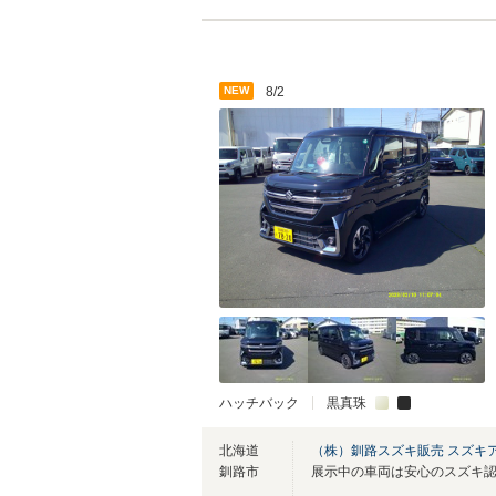
NEW
8/2
ハッチバック
黒真珠
北海道
（株）釧路スズキ販売 スズキ
釧路市