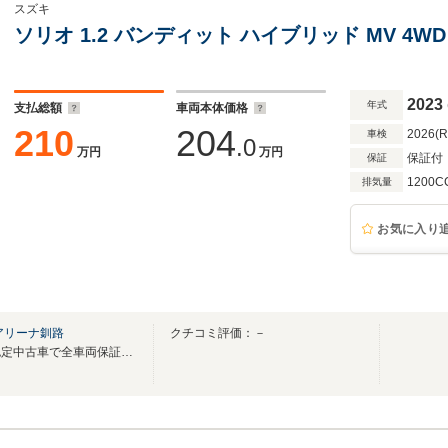
スズキ
ソリオ 1.2 バンディット ハイブリッド MV 4W
2023
年式
支払総額
車両本体価格
210
204
2026(
車検
.0
万円
万円
保証付
保証
1200C
排気量
お気に入り
アリーナ釧路
クチコミ評価：－
展示中の車両は安心のスズキ認定中古車で全車両保証付！修復歴なし車両のみ展示中！