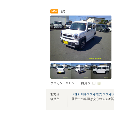
NEW
8/2
クロカン・ＳＵＶ
白真珠
北海道
（株）釧路スズキ販売 スズキ
釧路市