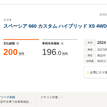
該当箇
スズキ
スペーシア 660 カスタム ハイブリッド XS 4W
2024
年式
支払総額
車両本体価格
200
196
2027(
車検
.0
万円
万円
保証付
保証
660CC
排気量
お気に入り
アリーナ釧路
クチコミ評価：－
展示中の車両は安心のスズキ認定中古車で全車両保証付！修復歴なし車両のみ展示中！