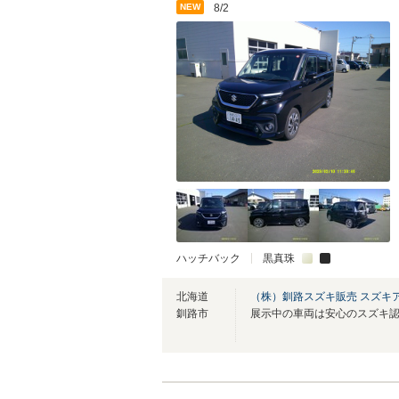
NEW
8/2
ハッチバック
黒真珠
北海道
（株）釧路スズキ販売 スズキ
釧路市