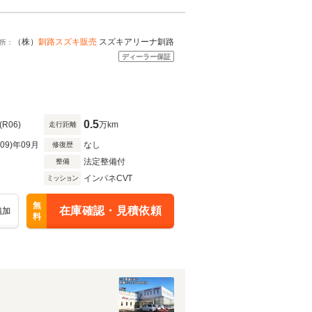
（株）
釧路スズキ販売
スズキアリーナ釧路
所：
ディーラー保証
D
0.5
(R06)
万km
走行距離
R09)年09月
なし
修復歴
法定整備付
整備
インパネCVT
ミッション
無
在庫確認・見積依頼
追加
料