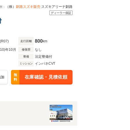
（株）
釧路スズキ販売
スズキアリーナ釧路
所：
ディーラー保証
付
800
(R07)
km
走行距離
R10)年10月
なし
修復歴
法定整備付
整備
インパネCVT
ミッション
無
在庫確認・見積依頼
追加
料