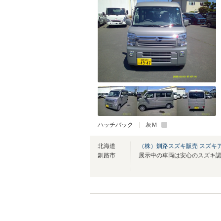
ハッチバック
灰Ｍ
北海道
（株）釧路スズキ販売 スズキ
釧路市