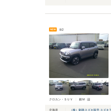
NEW
8/2
クロカン・ＳＵＶ
銀Ｍ
北海道
（株）釧路スズキ販売 スズキ