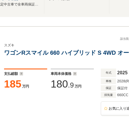
展示中の車両は安心のスズキ認定中古車で全車両保証付！修復歴なし車両のみ展示中！
該当箇
スズキ
ワゴンRスマイル 660 ハイブリッド S 4WD 
2025
年式
支払総額
車両本体価格
185
180
2028(
車検
.9
万円
万円
保証付
保証
660CC
排気量
お気に入り