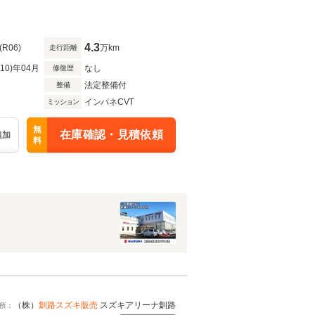
4.3
(R06)
万km
走行距離
R10)年04月
なし
修復歴
法定整備付
整備
インパネCVT
ミッション
無
在庫確認・見積依頼
追加
料
（株）
釧路スズキ販売
スズキアリーナ釧路
所：