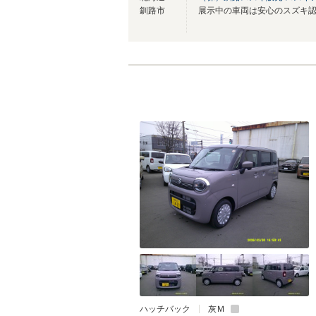
釧路市
ハッチバック
灰Ｍ