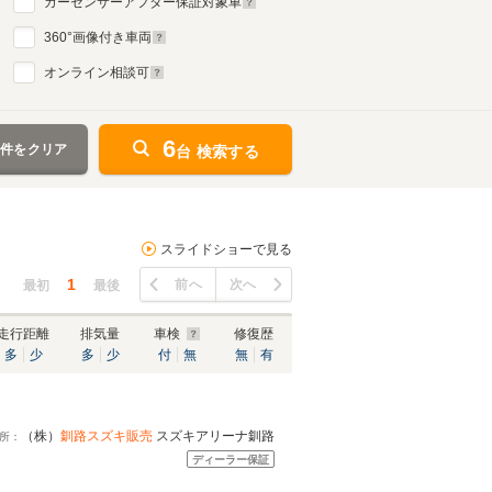
カーセンサーアフター保証対象車
360
°画像付き車両
オンライン相談可
6
条件をクリア
台 検索する
スライドショーで見る
1
前へ
次へ
最初
最後
走行距離
排気量
車検
修復歴
多
少
多
少
付
無
無
有
（株）
釧路スズキ販売
スズキアリーナ釧路
所：
ディーラー保証