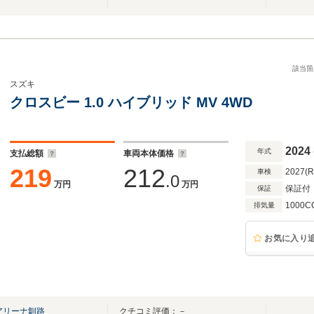
該当箇
スズキ
クロスビー 1.0 ハイブリッド MV 4WD
2024
年式
支払総額
車両本体価格
219
212
2027(
車検
.0
万円
万円
保証付
保証
1000C
排気量
お気に入り
アリーナ釧路
クチコミ評価：－