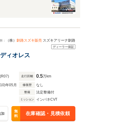
（株）
釧路スズキ販売
スズキアリーナ釧路
所：
ディーラー保証
オーディオレス
0.5
(R07)
万km
走行距離
R10)年05月
なし
修復歴
法定整備付
整備
インパネCVT
ミッション
無
在庫確認・見積依頼
追加
料