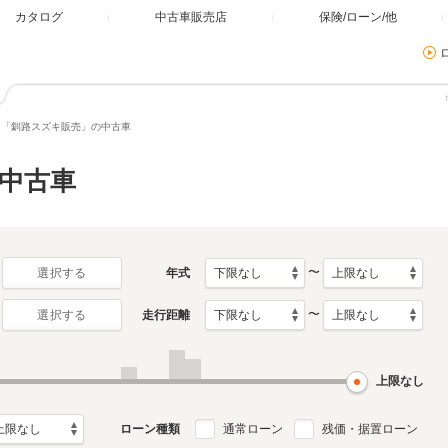
カタログ
中古車販売店
保険/ローン/他
「釧路スズキ販売」の中古車
中古車
〜
年式
選択する
〜
走行距離
選択する
上限なし
ローン種類
通常ローン
残価・据置ローン