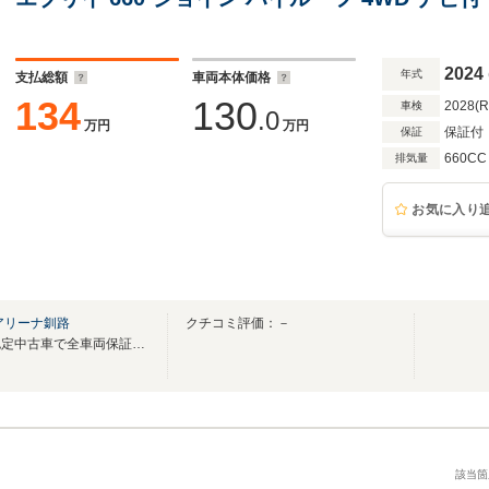
2024
年式
支払総額
車両本体価格
134
130
2028(
車検
.0
万円
万円
保証付
保証
660CC
排気量
お気に入り
アリーナ釧路
クチコミ評価：－
展示中の車両は安心のスズキ認定中古車で全車両保証付！修復歴なし車両のみ展示中！
該当箇