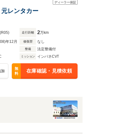
ディーラー保証
D 元レンタカー
2
(R05)
万km
走行距離
R08)年12月
なし
修復歴
法定整備付
整備
C
インパネCVT
ミッション
無
在庫確認・見積依頼
追加
料