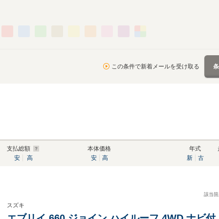
この条件で新着メールを受け取る
支払総額
本体価格
年式
安
高
安
高
新
古
該当箇
スズキ
エブリイ 660 ジョイン ハイルーフ 4WD ナビ付