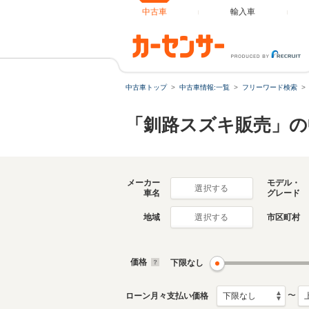
中古車
輸入車
中古車トップ
中古車情報:一覧
フリーワード検索
「釧路スズキ販売」の
メーカー
モデル・
選択する
車名
グレード
地域
市区町村
選択する
価格
下限なし
〜
ローン月々支払い価格