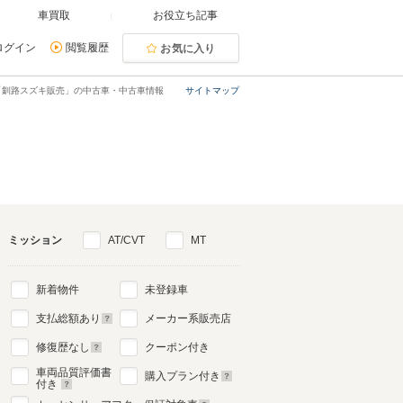
車買取
お役立ち記事
ログイン
閲覧履歴
お気に入り
「釧路スズキ販売」の中古車・中古車情報
サイトマップ
ミッション
AT/CVT
MT
新着物件
未登録車
支払総額あり
メーカー系販売店
修復歴なし
クーポン付き
車両品質評価書
購入プラン付き
付き