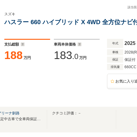
該当箇
スズキ
ハスラー 660 ハイブリッド X 4WD 全方位ナビ
2025
年式
支払総額
車両本体価格
188
183
2028(
車検
.0
万円
万円
保証付
保証
660CC
排気量
お気に入り
アリーナ釧路
クチコミ評価：－
展示中の車両は安心のスズキ認定中古車で全車両保証付！修復歴なし車両のみ展示中！