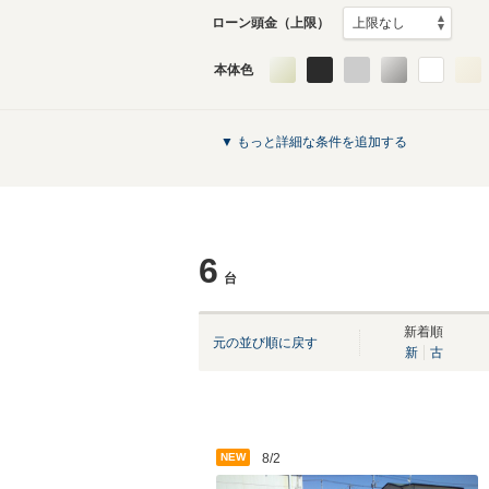
ローン頭金（上限）
本体色
▼ もっと詳細な条件を追加する
6
台
新着順
元の並び順に戻す
新
古
NEW
8/2