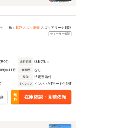
（株）
釧路スズキ販売
スズキアリーナ釧路
所：
ディーラー保証
0.6
(R06)
万km
走行距離
R09)年11月
なし
修復歴
法定整備付
整備
C
インパネMTモード付6AT
ミッション
無
在庫確認・見積依頼
追加
料