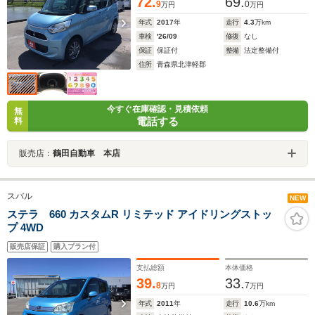
72.
69.
9
0
万円
万円
年式
2017
年
走行
4.3
万km
車検
'26/09
修復
なし
保証
保証付
整備
法定整備付
住所
青森県北津軽郡
今すぐ在庫確認・見積依頼
無
電話する
料
販売店：
鶴田自動車 本店
スバル
NEW
ステラ 660 カスタムR リミテッド アイドリングストッ
プ 4WD
販売店保証
購入プラン付
支払総額
本体価格
39.
33.
8
7
万円
万円
年式
2011
年
走行
10.6
万km