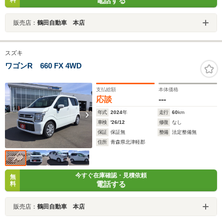
電話する
販売店：
鶴田自動車 本店
スズキ
ワゴンR 660 FX 4WD
支払総額
本体価格
応談
---
年式
2024
年
走行
60
km
車検
'26/12
修復
なし
保証
保証無
整備
法定整備無
住所
青森県北津軽郡
今すぐ在庫確認・見積依頼
無
電話する
料
販売店：
鶴田自動車 本店