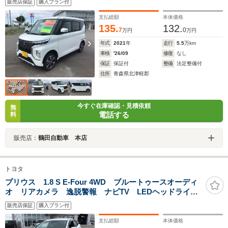
販売店保証
購入プラン付
ト LEDフォグライト アイドリングストップ
支払総額
本体価格
135.
132.
7
0
万円
万円
年式
2021
年
走行
5.5
万km
車検
'26/09
修復
なし
保証
保証付
整備
法定整備付
住所
青森県北津軽郡
今すぐ在庫確認・見積依頼
無
電話する
料
販売店：
鶴田自動車 本店
トヨタ
プリウス 1.8 S E-Four 4WD ブルートゥースオーディ
オ リアカメラ 逸脱警報 ナビTV LEDヘッドライ
ト オートハイビーム キーレスエントリー オートラ
販売店保証
購入プラン付
イト クルコン エアバッグ ワンセグTV ABS パワ
ーウィンドウ
支払総額
本体価格