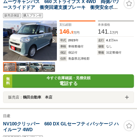
ムーヴキャンバス 660 ストライプス X 4WD 両側パワ
ースライドドア 衝突回避支援ブレーキ 衝突安全ボデ
ィ Bluetooth対応フルセグナビ バックカメラ オート
販売店保証
購入プラン付
ライト コーナーセンサー スマートキー プッシュス
タート オートエラコン
支払総額
本体価格
146.
141.
9
1
万円
万円
年式
2023
年
走行
4.2
万km
車検
車検整備付
修復
なし
保証
保証付
整備
法定整備付
住所
青森県北津軽郡
今すぐ在庫確認・見積依頼
無
電話する
料
販売店：
鶴田自動車 本店
日産
NV100クリッパー 660 DX GLセーフティパッケージ ハ
イルーフ 4WD