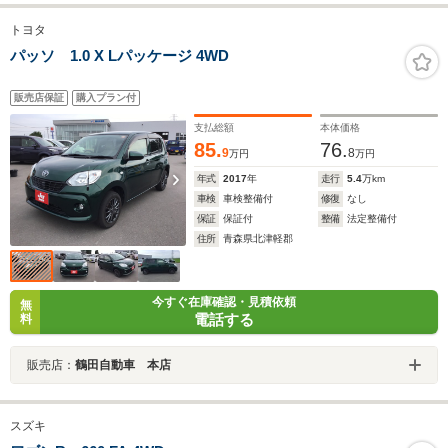
トヨタ
パッソ 1.0 X Lパッケージ 4WD
販売店保証
購入プラン付
支払総額
本体価格
85.
76.
9
8
万円
万円
年式
2017
年
走行
5.4
万km
車検
車検整備付
修復
なし
保証
保証付
整備
法定整備付
住所
青森県北津軽郡
今すぐ在庫確認・見積依頼
無
電話する
料
販売店：
鶴田自動車 本店
スズキ