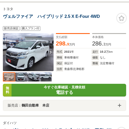
トヨタ
ヴェルファイア ハイブリッド 2.5 X E-Four 4WD
販売店保証
購入プラン付
支払総額
本体価格
298.
286.
9
3
万円
万円
年式
2021
年
走行
10.2
万km
車検
車検整備付
修復
なし
保証
保証付
整備
法定整備付
住所
青森県北津軽郡
今すぐ在庫確認・見積依頼
無
電話する
料
販売店：
鶴田自動車 本店
ダイハツ