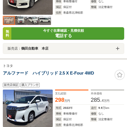
車検
車検整備付
修復
なし
保証
保証付
整備
法定整備付
住所
青森県北津軽郡
今すぐ在庫確認・見積依頼
無
電話する
料
販売店：
鶴田自動車 本店
トヨタ
アルファード ハイブリッド 2.5 X E-Four 4WD
販売店保証
購入プラン付
支払総額
本体価格
298
285.
4
万円
万円
年式
2022
年
走行
9.9
万km
車検
車検整備付
修復
なし
保証
保証付
整備
法定整備付
住所
青森県北津軽郡