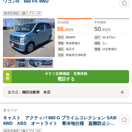
ワゴンR 660 FA 4WD
販売店保証
購入プラン付
支払総額
本体価格
55.
50.
9
0
万円
万円
年式
2019
年
走行
11.2
万km
車検
車検整備付
修復
なし
保証
保証付
整備
法定整備付
住所
青森県北津軽郡
今すぐ在庫確認・見積依頼
無
電話する
料
販売店：
鶴田自動車 本店
ダイハツ
キャスト アクティバ 660 G プライムコレクション SAIII
4WD ABS オートライト 寒冷地仕様 盗難防止シス
テム スマートキー 衝突被害軽減システム LEDヘッ
販売店保証
購入プラン付