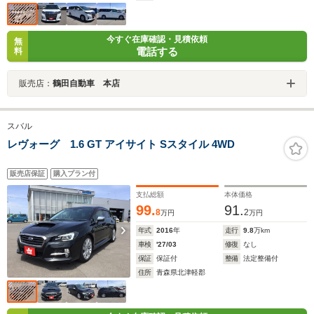
今すぐ在庫確認・見積依頼
無
電話する
料
販売店：
鶴田自動車 本店
スバル
レヴォーグ 1.6 GT アイサイト Sスタイル 4WD
販売店保証
購入プラン付
支払総額
本体価格
99.
91.
8
2
万円
万円
年式
2016
年
走行
9.8
万km
車検
'27/03
修復
なし
保証
保証付
整備
法定整備付
住所
青森県北津軽郡