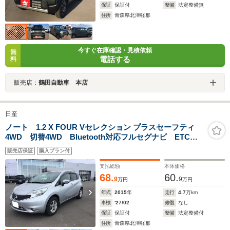
保証
保証付
整備
法定整備無
住所
青森県北津軽郡
今すぐ在庫確認・見積依頼
無
電話する
料
販売店：
鶴田自動車 本店
日産
ノート 1.2 X FOUR Vセレクション プラスセーフティ
4WD 切替4WD Bluetooth対応フルセグナビ ETC
付 アラウンドビューモニター バックモニター ブレ
販売店保証
購入プラン付
ーキサポート 盗難防止システム 衝突安全ボディ オ
ートエアコン インテリジェントキー ESC
支払総額
本体価格
68.
60.
9
9
万円
万円
年式
2015
年
走行
4.7
万km
車検
'27/02
修復
なし
保証
保証付
整備
法定整備付
住所
青森県北津軽郡