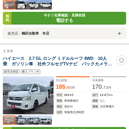
今すぐ在庫確認・見積依頼
無
電話する
料
販売店：
鶴田自動車 本店
トヨタ
ハイエース 2.7 GL ロング ミドルルーフ 4WD 10人
乗 ガソリン車 社外フルセグTVナビ バックカメラ
フリップダウンモニター パワースライドドア キーレ
販売店保証
購入プラン付
スエントリー リヤヒーター AC100V電源
支払総額
本体価格
185.
170.
9
7
万円
万円
年式
2011
年
走行
13.4
万km
車検
車検整備付
修復
なし
保証
保証付
整備
法定整備付
住所
青森県北津軽郡