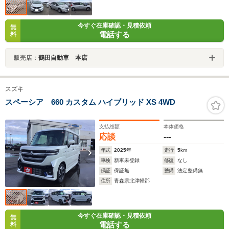
今すぐ在庫確認・見積依頼
無
電話する
料
販売店：
鶴田自動車 本店
スズキ
スペーシア 660 カスタム ハイブリッド XS 4WD
支払総額
本体価格
応談
---
年式
2025
年
走行
5
km
車検
新車未登録
修復
なし
保証
保証無
整備
法定整備無
住所
青森県北津軽郡
今すぐ在庫確認・見積依頼
無
電話する
料