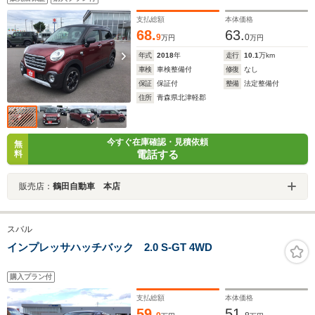
ド バックカメラ シートヒーター フルセグTV
ETC ブルートゥース
支払総額
本体価格
68.
63.
9
0
万円
万円
年式
2018
年
走行
10.1
万km
車検
車検整備付
修復
なし
保証
保証付
整備
法定整備付
住所
青森県北津軽郡
今すぐ在庫確認・見積依頼
無
電話する
料
販売店：
鶴田自動車 本店
スバル
インプレッサハッチバック 2.0 S-GT 4WD
購入プラン付
支払総額
本体価格
59.
51.