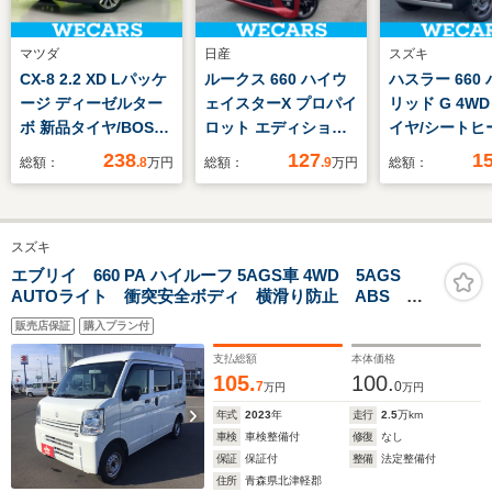
マツダ
日産
スズキ
CX-8 2.2 XD Lパッケ
ルークス 660 ハイウ
ハスラー 660
ージ ディーゼルター
ェイスターX プロパイ
リッド G 4W
ボ 新品タイヤ/BOSE/
ロット エディション
イヤ/シートヒ
純正 SDナビ/アイアク
新品タイヤ/純正 9イ
前席/アイドリ
238
127
1
総額：
.8
万円
総額：
.9
万円
総額：
ティブセンス(マツダ)/
ンチ メモリーナビ/エ
トップ/セーフ
シートヒーター 前
マージェンシーブレー
ポート(スズキ)
席/360°ビューモニタ
キ/ハンズフリー両側
車/パワーウイ
スズキ
ー/車線逸脱防止支援
電動スライドドア/ア
エンジンスタ
システム/シート フル
ラウンドビューモニタ
ン/キーレスス
エブリイ 660 PA ハイルーフ 5AGS車 4WD 5AGS
AUTOライト 衝突安全ボディ 横滑り防止 ABS W
レザー/ヘッドランプ
ー/車線逸脱防止支援
システム/オー
エアバッグ 後席スライドドア
LED
システム/プロパイロ
コン
販売店保証
購入プラン付
ット
支払総額
本体価格
105.
100.
7
0
万円
万円
年式
2023
年
走行
2.5
万km
車検
車検整備付
修復
なし
保証
保証付
整備
法定整備付
住所
青森県北津軽郡