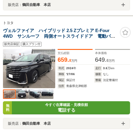
販売店：
鶴田自動車 本店
トヨタ
ヴェルファイア ハイブリッド 2.5 Zプレミア E-Four
4WD サンルーフ 両側オートスライドドア 電動バッ
クドア クルーズコントロール パークアシスト ブル
販売店保証
購入プラン付
ートゥース ナビ&TV ETC2.0 AC100V電源 レーン
キープアシスト アラウンドビュー
支払総額
本体価格
659.
649.
8
6
万円
万円
年式
2024
年
走行
3.6
万km
車検
'27/06
修復
なし
保証
保証付
整備
法定整備付
住所
青森県北津軽郡
今すぐ在庫確認・見積依頼
無
電話する
料
販売店：
鶴田自動車 本店