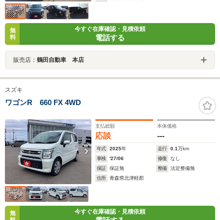
今すぐ在庫確認・見積依頼
無
電話する
料
販売店：
鶴田自動車 本店
スズキ
ワゴンR 660 FX 4WD
支払総額
本体価格
応談
---
年式
2025
年
走行
0.1
万km
車検
'27/06
修復
なし
保証
保証無
整備
法定整備無
住所
青森県北津軽郡
今すぐ在庫確認・見積依頼
無
料