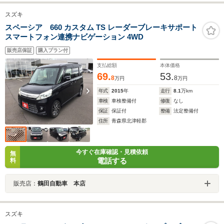
スズキ
スペーシア 660 カスタム TS レーダーブレーキサポート
スマートフォン連携ナビゲーション 4WD
販売店保証
購入プラン付
支払総額
本体価格
69.
53.
8
8
万円
万円
年式
2015
年
走行
8.1
万km
車検
車検整備付
修復
なし
保証
保証付
整備
法定整備付
住所
青森県北津軽郡
今すぐ在庫確認・見積依頼
無
電話する
料
販売店：
鶴田自動車 本店
スズキ