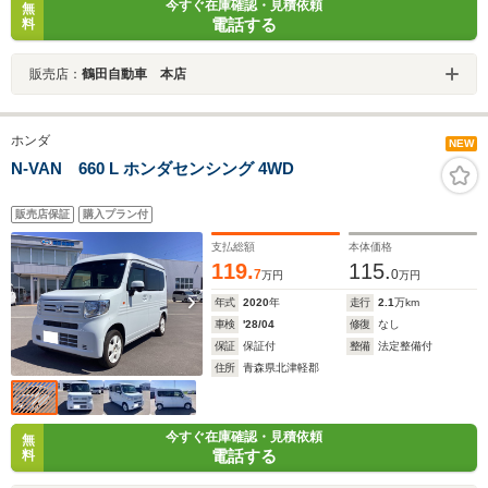
今すぐ在庫確認・見積依頼
無
電話する
料
販売店：
鶴田自動車 本店
ホンダ
NEW
N-VAN 660 L ホンダセンシング 4WD
販売店保証
購入プラン付
支払総額
本体価格
119.
115.
7
0
万円
万円
年式
2020
年
走行
2.1
万km
車検
'28/04
修復
なし
保証
保証付
整備
法定整備付
住所
青森県北津軽郡
今すぐ在庫確認・見積依頼
無
電話する
料