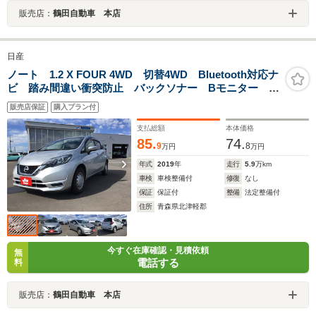
販売店：
鶴田自動車 本店
日産
ノート 1.2 X FOUR 4WD 切替4WD Bluetooth対応ナ
ビ 踏み間違い衝突防止 バックソナー Bモニター イ
ンテリジェントキ Wエアバッグ 盗難防止装置
販売店保証
購入プラン付
ABS 衝突安全ボディ 寒冷地 AAC
支払総額
本体価格
85.
74.
9
8
万円
万円
年式
2019
年
走行
5.9
万km
車検
車検整備付
修復
なし
保証
保証付
整備
法定整備付
住所
青森県北津軽郡
今すぐ在庫確認・見積依頼
無
電話する
料
販売店：
鶴田自動車 本店