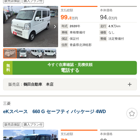
販売店保証
購入プラン付
支払総額
本体価格
99.
94.
8
0
万円
万円
年式
2020
年
走行
4.9
万km
車検
車検整備付
修復
なし
保証
保証付
整備
法定整備付
住所
青森県北津軽郡
今すぐ在庫確認・見積依頼
無
電話する
料
販売店：
鶴田自動車 本店
三菱
eKスペース 660 G セーフティ パッケージ 4WD
販売店保証
購入プラン付
支払総額
本体価格