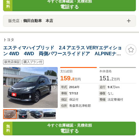
今すぐ在庫確認・見積依頼
無
電話する
料
販売店：
鶴田自動車 本店
トヨタ
エスティマハイブリッド 2.4 アエラス VERYエディショ
ン 4WD 4WD 両側パワースライドドア ALPINEナビ
TV フリップダウンモニター バックカメラ ETC シ
販売店保証
購入プラン付
ートヒーター スマートキー 100V電源 3列シート 運
転席パワーシート
支払総額
本体価格
159.
151.
8
2
万円
万円
年式
2014
年
走行
9.8
万km
車検
'27/12
修復
なし
保証
保証付
整備
法定整備付
住所
青森県北津軽郡
今すぐ在庫確認・見積依頼
無
電話する
料