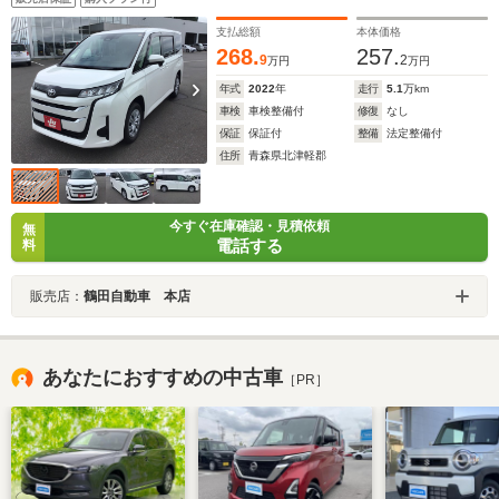
オートライト 横滑り防止装置 DVD再生 エアバッグ
支払総額
本体価格
268.
257.
9
2
万円
万円
年式
2022
年
走行
5.1
万km
車検
車検整備付
修復
なし
保証
保証付
整備
法定整備付
住所
青森県北津軽郡
今すぐ在庫確認・見積依頼
無
電話する
料
販売店：
鶴田自動車 本店
あなたにおすすめの中古車
［PR］