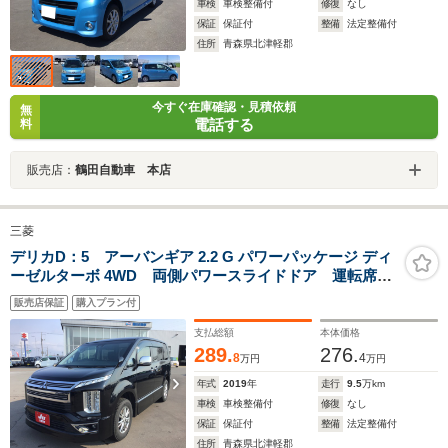
車検
車検整備付
修復
なし
保証
保証付
整備
法定整備付
住所
青森県北津軽郡
今すぐ在庫確認・見積依頼
無
電話する
料
販売店：
鶴田自動車 本店
三菱
デリカD：5 アーバンギア 2.2 G パワーパッケージ ディ
ーゼルターボ 4WD 両側パワースライドドア 運転席パ
ワーシート クルーズコントロール 衝突被害軽減B 電
販売店保証
購入プラン付
動Rゲート 100V Bluetooth対応フルセグナビ フリッ
プダウンモニター バックカメラ シートヒータ
支払総額
本体価格
289.
276.
8
4
万円
万円
年式
2019
年
走行
9.5
万km
車検
車検整備付
修復
なし
保証
保証付
整備
法定整備付
住所
青森県北津軽郡