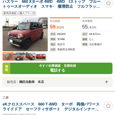
ハスラー 660 Xターボ 4WD 4WD Iストップ ブルー
トゥースオーディオ スマキ- 横滑防止 フルフラット
シート 盗難防止装置 地デジ ナビTV エアバック
販売店保証
購入プラン付
ベンチシート パワーステアリング AUTOエアコン
ABS
支払総額
本体価格
59.
55.
8
4
万円
万円
年式
2014
年
走行
10.8
万km
車検
'27/08
修復
なし
保証
保証付
整備
法定整備付
住所
青森県北津軽郡
今すぐ在庫確認・見積依頼
無
電話する
料
販売店：
鶴田自動車 本店
三菱
eKクロススペース 660 T 4WD ターボ 両側パワース
ライドドア セーフティサポート デジタルインナーミ
ラー オートエアコン CDオーディオ LEDヘッドライ