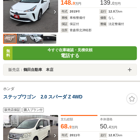
148.
139.
9
0
万円
万円
年式
2019
年
走行
12.0
万km
車検
車検整備付
修復
なし
保証
保証付
整備
法定整備付
住所
青森県北津軽郡
今すぐ在庫確認・見積依頼
無
電話する
料
販売店：
鶴田自動車 本店
ホンダ
ステップワゴン 2.0 スパーダ Z 4WD
販売店保証
購入プラン付
支払総額
本体価格
68.
50.
9
4
万円
万円
年式
2011
年
走行
12.8
万km