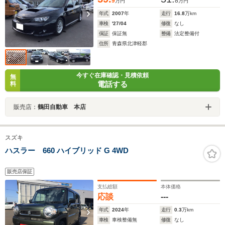
9
8
万円
万円
年式
2007
年
走行
16.8
万km
車検
'27/04
修復
なし
保証
保証無
整備
法定整備付
住所
青森県北津軽郡
今すぐ在庫確認・見積依頼
無
電話する
料
販売店：
鶴田自動車 本店
スズキ
ハスラー 660 ハイブリッド G 4WD
販売店保証
支払総額
本体価格
応談
---
年式
2024
年
走行
0.3
万km
車検
車検整備無
修復
なし