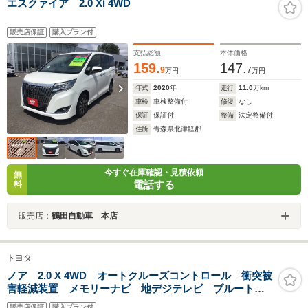
エスクァイア 2.0 Xi 4WD
販売店保証
購入プラン付
支払総額
本体価格
159.
147.
9
7
万円
万円
年式
2020
年
走行
11.0
万km
車検
車検整備付
修復
なし
保証
保証付
整備
法定整備付
住所
青森県北津軽郡
今すぐ在庫確認・見積依頼
無
電話する
料
販売店：
鶴田自動車 本店
トヨタ
ノア 2.0 X 4WD オートクルーズコントロール 衝突被
害軽減装置 メモリーナビ 地デジテレビ ブルートゥ
ース バックモニター付 レーンキープ LEDヘッド
販売店保証
購入プラン付