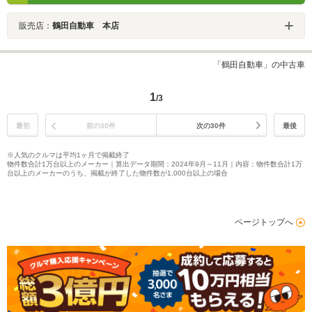
販売店：
鶴田自動車 本店
「鶴田自動車」の中古車
1
/3
最初
前の30件
次の30件
最後
※人気のクルマは平均1ヶ月で掲載終了
物件数合計1万台以上のメーカー｜算出データ期間：2024年9月～11月｜内容：物件数合計1万
台以上のメーカーのうち、掲載が終了した物件数が1,000台以上の場合
ページトップへ