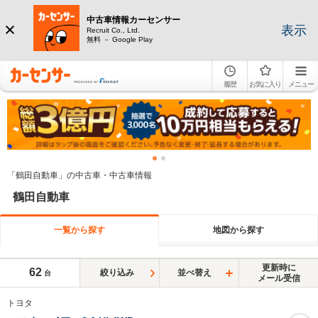
中古車情報カーセンサー
表示
Recruit Co., Ltd.
無料 － Google Play
履歴
お気に入り
メニュー
「鶴田自動車」の中古車・中古車情報
鶴田自動車
一覧から探す
地図から探す
更新時に
62
絞り込み
並べ替え
台
メール受信
トヨタ