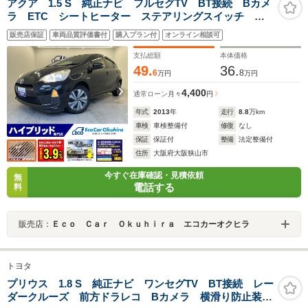
アクア 1.5 S 純正ナビ フルセグTV BT接続 Bカメ
ラ ETC シートヒーター ステアリングスイッチ オ
ートライト スペアキー LEDヘッドライト スマート
販売店保証
車両品質評価書付
購入プラン付
オンライン相談可
キー
支払総額
本体価格
49.
36.
6
8
万円
万円
4,400
通常ローン
月々
円
年式
2013
年
走行
8.8
万km
車検
車検整備付
修復
なし
保証
保証付
整備
法定整備付
住所
大阪府大阪狭山市
今すぐ在庫確認・見積依頼
無
電話する
料
販売店：
Ｅｃｏ Ｃａｒ Ｏｋｕｈｉｒａ エコカーオクヒラ
トヨタ
プリウス 1.8 S 純正ナビ ワンセグTV BT接続 レー
ダークルーズ 前方ドラレコ Bカメラ 横滑り防止装