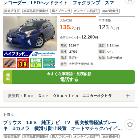
レコーダー LEDヘッドライト フォグランプ スマー
トキー パワーステーション
販売店保証
車両品質評価書付
購入プラン付
オンライン相談可
360°画像付
支払総額
本体価格
135.
123.
2
8
万円
万円
12,200
通常ローン
月々
円
年式
2016
年
走行
3.1
万km
車検
'27/07
修復
なし
保証
保証付
整備
法定整備無
住所
大阪府大阪狭山市
今すぐ在庫確認・見積依頼
無
電話する
料
販売店：
Ｅｃｏ Ｃａｒ Ｏｋｕｈｉｒａ エコカーオクヒラ
トヨタ
プリウス 1.8 S 純正ナビ TV 衝突被害軽減ブレー
キ Bカメラ 横滑り防止装置 オートマチックハイビー
ム ETC スペアキー クルコン ドラレコ前後 ステ
販売店保証
車両品質評価書付
購入プラン付
オンライン相談可
360°画像付