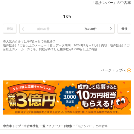
「黒ナンバー」の中古車
1
/79
最初
前の30件
次の30件
最後
※人気のクルマは平均1ヶ月で掲載終了
物件数合計1万台以上のメーカー｜算出データ期間：2024年9月～11月｜内容：物件数合計1万
台以上のメーカーのうち、掲載が終了した物件数が1,000台以上の場合
ページトップへ
中古車トップ
中古車情報:一覧
フリーワード検索
「黒ナンバー」の中古車