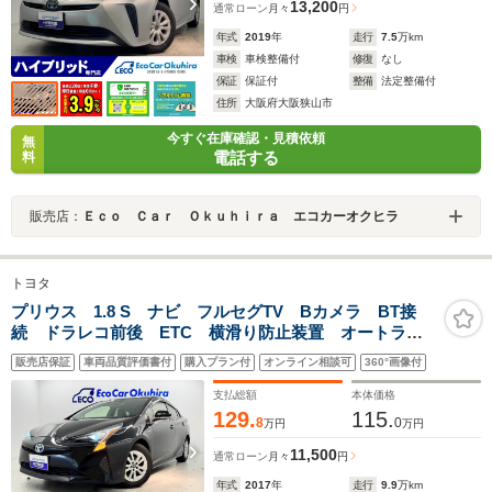
13,200
通常ローン
月々
円
年式
2019
年
走行
7.5
万km
車検
車検整備付
修復
なし
保証
保証付
整備
法定整備付
住所
大阪府大阪狭山市
今すぐ在庫確認・見積依頼
無
電話する
料
販売店：
Ｅｃｏ Ｃａｒ Ｏｋｕｈｉｒａ エコカーオクヒラ
トヨタ
プリウス 1.8 S ナビ フルセグTV Bカメラ BT接
続 ドラレコ前後 ETC 横滑り防止装置 オートライ
ト ステアリングスイッチ 電動格納式ミラー
販売店保証
車両品質評価書付
購入プラン付
オンライン相談可
360°画像付
支払総額
本体価格
129.
115.
8
0
万円
万円
11,500
通常ローン
月々
円
年式
2017
年
走行
9.9
万km