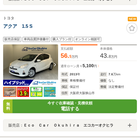
トヨタ
NEW
アクア 1.5 S
販売店保証
車両品質評価書付
購入プラン付
オンライン相談可
支払総額
本体価格
56.
43.
5
8
万円
万円
5,100
通常ローン
月々
円
年式
2013
年
走行
7.6
万km
車検
車検整備付
修復
なし
保証
保証付
整備
法定整備付
住所
大阪府大阪狭山市
今すぐ在庫確認・見積依頼
無
電話する
料
販売店：
Ｅｃｏ Ｃａｒ Ｏｋｕｈｉｒａ エコカーオクヒラ