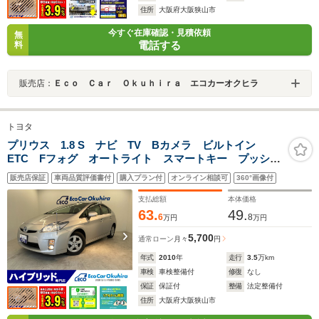
住所
大阪府大阪狭山市
今すぐ在庫確認・見積依頼
無
電話する
料
販売店：
Ｅｃｏ Ｃａｒ Ｏｋｕｈｉｒａ エコカーオクヒラ
トヨタ
プリウス 1.8 S ナビ TV Bカメラ ビルトイン
ETC Fフォグ オートライト スマートキー プッシュ
スタート PW PS
販売店保証
車両品質評価書付
購入プラン付
オンライン相談可
360°画像付
支払総額
本体価格
63.
49.
6
8
万円
万円
5,700
通常ローン
月々
円
年式
2010
年
走行
3.5
万km
車検
車検整備付
修復
なし
保証
保証付
整備
法定整備付
住所
大阪府大阪狭山市