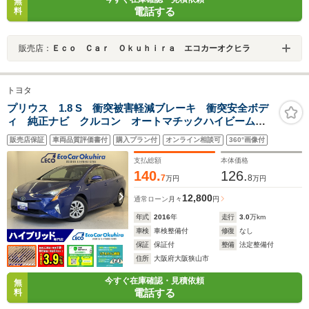
無
電話する
料
販売店：
Ｅｃｏ Ｃａｒ Ｏｋｕｈｉｒａ エコカーオクヒラ
トヨタ
プリウス 1.8 S 衝突被害軽減ブレーキ 衝突安全ボデ
ィ 純正ナビ クルコン オートマチックハイビーム
ETC 純正アルミ オートライト
販売店保証
車両品質評価書付
購入プラン付
オンライン相談可
360°画像付
支払総額
本体価格
140.
126.
7
8
万円
万円
12,800
通常ローン
月々
円
年式
2016
年
走行
3.0
万km
車検
車検整備付
修復
なし
保証
保証付
整備
法定整備付
住所
大阪府大阪狭山市
今すぐ在庫確認・見積依頼
無
電話する
料