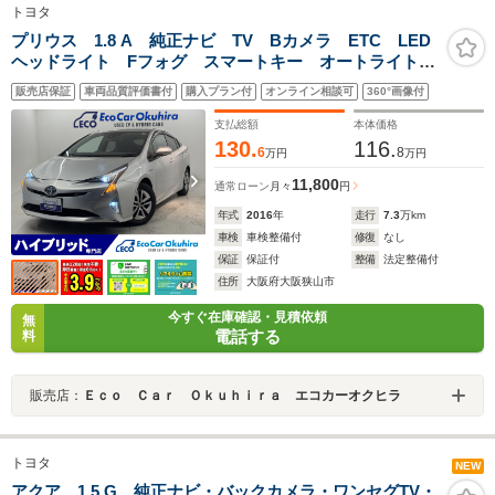
トヨタ
プリウス 1.8 A 純正ナビ TV Bカメラ ETC LED
ヘッドライト Fフォグ スマートキー オートライト
トヨタセーフティーセンス
販売店保証
車両品質評価書付
購入プラン付
オンライン相談可
360°画像付
支払総額
本体価格
130.
116.
6
8
万円
万円
11,800
通常ローン
月々
円
年式
2016
年
走行
7.3
万km
車検
車検整備付
修復
なし
保証
保証付
整備
法定整備付
住所
大阪府大阪狭山市
今すぐ在庫確認・見積依頼
無
電話する
料
販売店：
Ｅｃｏ Ｃａｒ Ｏｋｕｈｉｒａ エコカーオクヒラ
トヨタ
NEW
アクア 1.5 G 純正ナビ・バックカメラ・ワンセグTV・