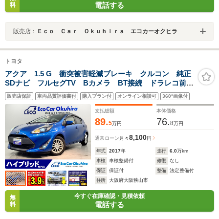
電話する
料
販売店：
Ｅｃｏ Ｃａｒ Ｏｋｕｈｉｒａ エコカーオクヒラ
トヨタ
アクア 1.5 G 衝突被害軽減ブレーキ クルコン 純正
SDナビ フルセグTV Bカメラ BT接続 ドラレコ前
後 シートヒーター Fフォグ 社外アルミ オートマチ
販売店保証
車両品質評価書付
購入プラン付
オンライン相談可
360°画像付
ックハイビーム レーンキープアシスト スペアキー
ETC
支払総額
本体価格
89.
76.
5
8
万円
万円
8,100
通常ローン
月々
円
年式
2017
年
走行
6.0
万km
車検
車検整備付
修復
なし
保証
保証付
整備
法定整備付
住所
大阪府大阪狭山市
今すぐ在庫確認・見積依頼
無
電話する
料