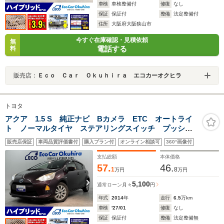
車検
車検整備付
修復
なし
保証
保証付
整備
法定整備付
住所
大阪府大阪狭山市
今すぐ在庫確認・見積依頼
無
電話する
料
販売店：
Ｅｃｏ Ｃａｒ Ｏｋｕｈｉｒａ エコカーオクヒラ
トヨタ
アクア 1.5 S 純正ナビ Bカメラ ETC オートライ
ト ノーマルタイヤ ステアリングスイッチ プッシュ
スタート 社外アルミ
販売店保証
車両品質評価書付
購入プラン付
オンライン相談可
360°画像付
支払総額
本体価格
57.
46.
1
8
万円
万円
5,100
通常ローン
月々
円
年式
2014
年
走行
6.5
万km
車検
'27/01
修復
なし
保証
保証付
整備
法定整備無