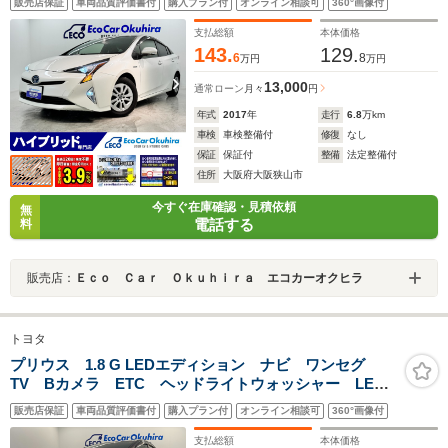
販売店保証
車両品質評価書付
購入プラン付
オンライン相談可
360°画像付
チックハイビーム 純正アルミ ETC
支払総額
本体価格
143.
129.
6
8
万円
万円
13,000
通常ローン
月々
円
年式
2017
年
走行
6.8
万km
車検
車検整備付
修復
なし
保証
保証付
整備
法定整備付
住所
大阪府大阪狭山市
今すぐ在庫確認・見積依頼
無
電話する
料
販売店：
Ｅｃｏ Ｃａｒ Ｏｋｕｈｉｒａ エコカーオクヒラ
トヨタ
プリウス 1.8 G LEDエディション ナビ ワンセグ
TV Bカメラ ETC ヘッドライトウォッシャー LED
ヘッドライト Fフォグ スマートキー プッシュスター
販売店保証
車両品質評価書付
購入プラン付
オンライン相談可
360°画像付
ト
支払総額
本体価格