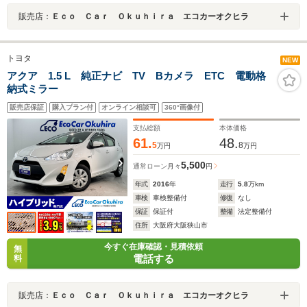
販売店：
Ｅｃｏ Ｃａｒ Ｏｋｕｈｉｒａ エコカーオクヒラ
トヨタ
NEW
アクア 1.5 L 純正ナビ TV Bカメラ ETC 電動格
納式ミラー
販売店保証
購入プラン付
オンライン相談可
360°画像付
支払総額
本体価格
61.
48.
5
8
万円
万円
5,500
通常ローン
月々
円
年式
2016
年
走行
5.8
万km
車検
車検整備付
修復
なし
保証
保証付
整備
法定整備付
住所
大阪府大阪狭山市
今すぐ在庫確認・見積依頼
無
電話する
料
販売店：
Ｅｃｏ Ｃａｒ Ｏｋｕｈｉｒａ エコカーオクヒラ