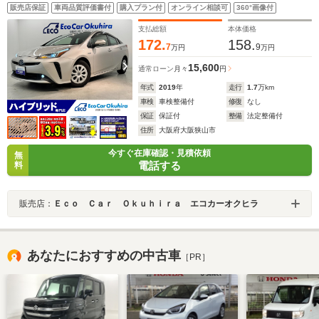
置 オートマチックハイビーム ETC2.0 クリアランス
販売店保証
車両品質評価書付
購入プラン付
オンライン相談可
360°画像付
ソナー 純正アルミ スペアキー
支払総額
本体価格
172.
158.
7
9
万円
万円
15,600
通常ローン
月々
円
年式
2019
年
走行
1.7
万km
車検
車検整備付
修復
なし
保証
保証付
整備
法定整備付
住所
大阪府大阪狭山市
今すぐ在庫確認・見積依頼
無
電話する
料
販売店：
Ｅｃｏ Ｃａｒ Ｏｋｕｈｉｒａ エコカーオクヒラ
あなたにおすすめの中古車
［PR］