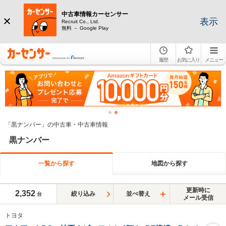
中古車情報カーセンサー
表示
Recruit Co., Ltd.
無料 － Google Play
履歴
お気に入り
メニュー
「黒ナンバー」の中古車・中古車情報
黒ナンバー
一覧から探す
地図から探す
更新時に
2,352
絞り込み
並べ替え
台
メール受信
トヨタ