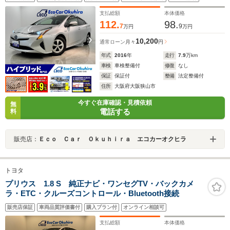
アリングスイッチ
支払総額
本体価格
112.
98.
7
9
万円
万円
10,200
通常ローン
月々
円
年式
2016
年
走行
7.9
万km
車検
車検整備付
修復
なし
保証
保証付
整備
法定整備付
住所
大阪府大阪狭山市
今すぐ在庫確認・見積依頼
無
電話する
料
販売店：
Ｅｃｏ Ｃａｒ Ｏｋｕｈｉｒａ エコカーオクヒラ
トヨタ
プリウス 1.8 S 純正ナビ・ワンセグTV・バックカメ
ラ・ETC・クルーズコントロール・Bluetooth接続
販売店保証
車両品質評価書付
購入プラン付
オンライン相談可
支払総額
本体価格