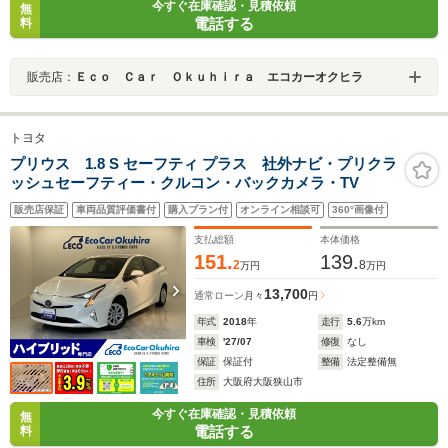
今すぐ在庫確認・見積依頼
無
電話する
料
販売店：
Ｅｃｏ Ｃａｒ Ｏｋｕｈｉｒａ エコカーオクヒラ
トヨタ
プリウス 1.8 S セーフティ プラス 社外ナビ・プリクラ
ッシュセーフティー・クルコン・バックカメラ・TV
販売店保証
車両品質評価書付
購入プラン付
オンライン相談可
360°画像付
支払総額
本体価格
151.
139.
2
8
万円
万円
13,700
通常ローン
月々
円
年式
2018
年
走行
5.6
万km
車検
'27/07
修復
なし
保証
保証付
整備
法定整備無
住所
大阪府大阪狭山市
今すぐ在庫確認・見積依頼
無
電話する
料