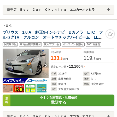
販売店：
Ｅｃｏ Ｃａｒ Ｏｋｕｈｉｒａ エコカーオクヒラ
トヨタ
プリウス 1.8 A 純正9インチナビ Bカメラ ETC フ
ルセグTV クルコン オートマチックハイビーム LED
ヘッドライト オートライト
販売店保証
車両品質評価書付
購入プラン付
オンライン相談可
360°画像付
支払総額
本体価格
133.
119.
6
8
万円
万円
12,100
通常ローン
月々
円
年式
2016
年
走行
7.5
万km
車検
車検整備付
修復
なし
保証
保証付
整備
法定整備付
住所
大阪府大阪狭山市
今すぐ在庫確認・見積依頼
無
電話する
料
販売店：
Ｅｃｏ Ｃａｒ Ｏｋｕｈｉｒａ エコカーオクヒラ