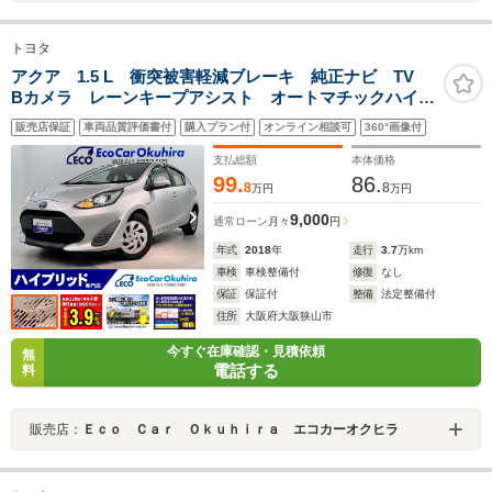
トヨタ
アクア 1.5 L 衝突被害軽減ブレーキ 純正ナビ TV
Bカメラ レーンキープアシスト オートマチックハイビ
ーム ETC 横滑り防止装置
販売店保証
車両品質評価書付
購入プラン付
オンライン相談可
360°画像付
支払総額
本体価格
99.
86.
8
8
万円
万円
9,000
通常ローン
月々
円
年式
2018
年
走行
3.7
万km
車検
車検整備付
修復
なし
保証
保証付
整備
法定整備付
住所
大阪府大阪狭山市
今すぐ在庫確認・見積依頼
無
電話する
料
販売店：
Ｅｃｏ Ｃａｒ Ｏｋｕｈｉｒａ エコカーオクヒラ