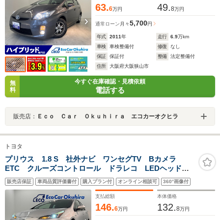
63.
49.
6
8
万円
万円
5,700
通常ローン
月々
円
年式
2011
年
走行
6.9
万km
車検
車検整備付
修復
なし
保証
保証付
整備
法定整備付
住所
大阪府大阪狭山市
今すぐ在庫確認・見積依頼
無
電話する
料
販売店：
Ｅｃｏ Ｃａｒ Ｏｋｕｈｉｒａ エコカーオクヒラ
トヨタ
プリウス 1.8 S 社外ナビ ワンセグTV Bカメラ
ETC クルーズコントロール ドラレコ LEDヘッドラ
イト オートマチックハイビーム BT接続 純正アルミ
販売店保証
車両品質評価書付
購入プラン付
オンライン相談可
360°画像付
支払総額
本体価格
146.
132.
6
8
万円
万円