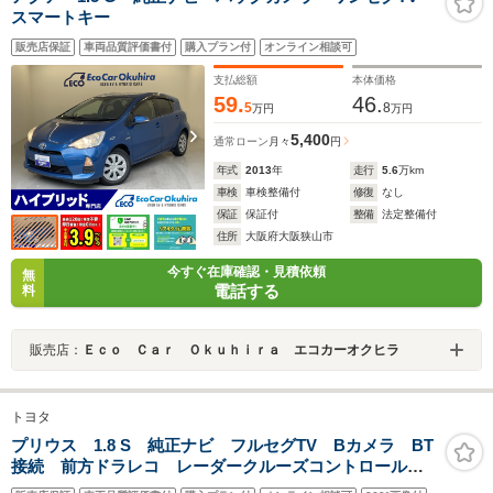
スマートキー
販売店保証
車両品質評価書付
購入プラン付
オンライン相談可
支払総額
本体価格
59.
46.
5
8
万円
万円
5,400
通常ローン
月々
円
年式
2013
年
走行
5.6
万km
車検
車検整備付
修復
なし
保証
保証付
整備
法定整備付
住所
大阪府大阪狭山市
今すぐ在庫確認・見積依頼
無
電話する
料
販売店：
Ｅｃｏ Ｃａｒ Ｏｋｕｈｉｒａ エコカーオクヒラ
トヨタ
プリウス 1.8 S 純正ナビ フルセグTV Bカメラ BT
接続 前方ドラレコ レーダークルーズコントロール
LEDヘッドライト Fフォグ 横滑り防止装置 オートマ