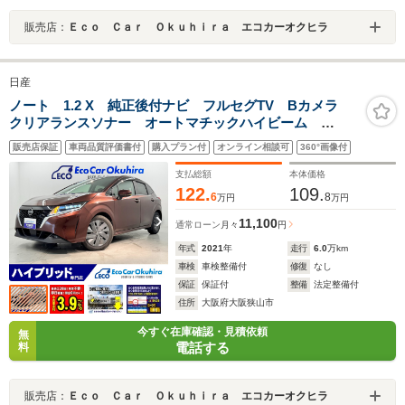
販売店：
Ｅｃｏ Ｃａｒ Ｏｋｕｈｉｒａ エコカーオクヒラ
日産
ノート 1.2 X 純正後付ナビ フルセグTV Bカメラ
クリアランスソナー オートマチックハイビーム
ETC 電動格納式ミラー
販売店保証
車両品質評価書付
購入プラン付
オンライン相談可
360°画像付
支払総額
本体価格
122.
109.
6
8
万円
万円
11,100
通常ローン
月々
円
年式
2021
年
走行
6.0
万km
車検
車検整備付
修復
なし
保証
保証付
整備
法定整備付
住所
大阪府大阪狭山市
今すぐ在庫確認・見積依頼
無
電話する
料
販売店：
Ｅｃｏ Ｃａｒ Ｏｋｕｈｉｒａ エコカーオクヒラ