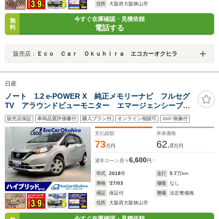
住所
大阪府大阪狭山市
今すぐ在庫確認・見積依頼
無
電話する
料
販売店：
Ｅｃｏ Ｃａｒ Ｏｋｕｈｉｒａ エコカーオクヒラ
日産
ノート 1.2 e-POWER X 純正メモリーナビ フルセグ
TV アラウンドビューモニター エマージェンシーブレ
ーキ 前方ドラレコ BT接続 ETC コーナーセンサ
販売店保証
車両品質評価書付
購入プラン付
オンライン相談可
360°画像付
ー レーンキープアシスト 横滑り防止装置 純正アル
ミ スペアキー
支払総額
本体価格
73
62.
8
万円
万円
6,600
通常ローン
月々
円
年式
2018
年
走行
5.7
万km
車検
'27/03
修復
なし
保証
保証付
整備
法定整備無
住所
大阪府大阪狭山市
今すぐ在庫確認・見積依頼