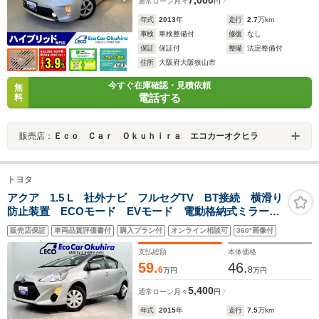
通常ローン
月々
円
年式
2013
年
走行
2.7
万km
車検
車検整備付
修復
なし
保証
保証付
整備
法定整備付
住所
大阪府大阪狭山市
今すぐ在庫確認・見積依頼
無
電話する
料
販売店：
Ｅｃｏ Ｃａｒ Ｏｋｕｈｉｒａ エコカーオクヒラ
トヨタ
アクア 1.5 L 社外ナビ フルセグTV BT接続 横滑り
防止装置 ECOモード EVモード 電動格納式ミラー
ETC オートライト スペアキー
販売店保証
車両品質評価書付
購入プラン付
オンライン相談可
360°画像付
支払総額
本体価格
59.
46.
6
8
万円
万円
5,400
通常ローン
月々
円
年式
2015
年
走行
7.5
万km