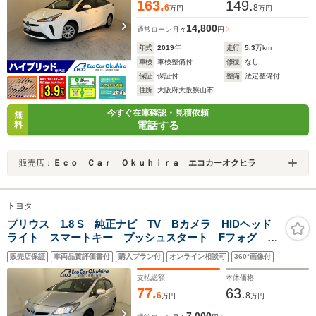
163.
149.
6
8
万円
万円
14,800
通常ローン
月々
円
年式
2019
年
走行
5.3
万km
車検
車検整備付
修復
なし
保証
保証付
整備
法定整備付
住所
大阪府大阪狭山市
今すぐ在庫確認・見積依頼
無
電話する
料
販売店：
Ｅｃｏ Ｃａｒ Ｏｋｕｈｉｒａ エコカーオクヒラ
トヨタ
プリウス 1.8 S 純正ナビ TV Bカメラ HIDヘッド
ライト スマートキー プッシュスタート Fフォグ パ
ワーステーション パワーウィンドウ
販売店保証
車両品質評価書付
購入プラン付
オンライン相談可
360°画像付
支払総額
本体価格
77.
63.
6
8
万円
万円
7,000