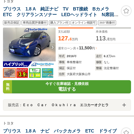
トヨタ
プリウス 1.8 A 純正ナビ TV BT接続 Bカメラ
ETC クリアランスソナー LEDヘッドライト N席回転
シート レーダークルーズコントロール
販売店保証
車両品質評価書付
購入プラン付
オンライン相談可
360°画像付
支払総額
本体価格
127.
113.
6
8
万円
万円
11,500
通常ローン
月々
円
年式
2016
年
走行
6.2
万km
車検
車検整備付
修復
なし
保証
保証付
整備
法定整備付
住所
大阪府大阪狭山市
今すぐ在庫確認・見積依頼
無
電話する
料
販売店：
Ｅｃｏ Ｃａｒ Ｏｋｕｈｉｒａ エコカーオクヒラ
トヨタ
プリウス 1.8 A ナビ バックカメラ ETC ドライブ