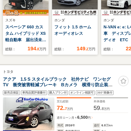
スズキ
ホンダ
ホンダ
スペーシア 660 カス
フィット 1.5 ホーム
N-VAN e: e: 
タム ハイブリッド XS
オーディオレス
車 ディスプ
軽自動車 届出済未使
ディオ ETC
用車 衝突被害軽減B
シートヒータ
194
149
2
総額：
.8
万円
総額：
.2
万円
総額：
トヨタ
アクア 1.5 S スタイルブラック 社外ナビ ワンセグ
TV 衝突被害軽減ブレーキ Bカメラ 横滑り防止装
置 レーンキープアシスト オートマチックハイビー
販売店保証
車両品質評価書付
購入プラン付
オンライン相談可
360°画像付
ム ETC 社外アルミ
支払総額
本体価格
72.
59.
7
8
万円
万円
6,500
通常ローン
月々
円
年式
2016
年
走行
6.0
万km