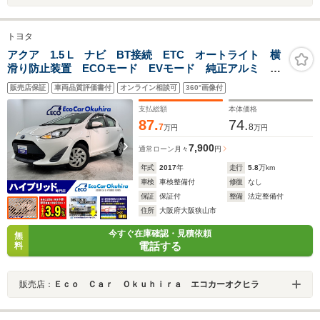
トヨタ
アクア 1.5 L ナビ BT接続 ETC オートライト 横
滑り防止装置 ECOモード EVモード 純正アルミ 電
動格納式ミラー
販売店保証
車両品質評価書付
オンライン相談可
360°画像付
支払総額
本体価格
87.
74.
7
8
万円
万円
7,900
通常ローン
月々
円
年式
2017
年
走行
5.8
万km
車検
車検整備付
修復
なし
保証
保証付
整備
法定整備付
住所
大阪府大阪狭山市
今すぐ在庫確認・見積依頼
無
電話する
料
販売店：
Ｅｃｏ Ｃａｒ Ｏｋｕｈｉｒａ エコカーオクヒラ