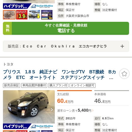
車検
車検整備付
修復
なし
保証
保証付
整備
法定整備付
住所
大阪府大阪狭山市
今すぐ在庫確認・見積依頼
無
電話する
料
販売店：
Ｅｃｏ Ｃａｒ Ｏｋｕｈｉｒａ エコカーオクヒラ
トヨタ
プリウス 1.8 S 純正ナビ ワンセグTV BT接続 Bカ
メラ ETC オートライト ステアリングスイッチ 前
方ドラレコ スペアキー電動格納式ミラー 純正アル
販売店保証
車両品質評価書付
購入プラン付
オンライン相談可
ミ Fフォグ
支払総額
本体価格
60.
46.
6
8
万円
万円
5,400
通常ローン
月々
円
年式
2011
年
走行
6.9
万km
車検
車検整備付
修復
なし
保証
保証付
整備
法定整備付