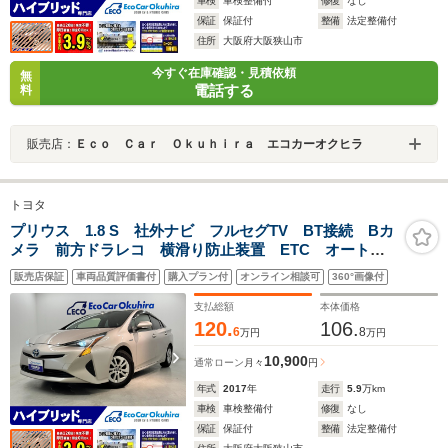
車検
車検整備付
修復
なし
保証
保証付
整備
法定整備付
住所
大阪府大阪狭山市
今すぐ在庫確認・見積依頼
無
電話する
料
販売店：
Ｅｃｏ Ｃａｒ Ｏｋｕｈｉｒａ エコカーオクヒラ
トヨタ
プリウス 1.8 S 社外ナビ フルセグTV BT接続 Bカ
メラ 前方ドラレコ 横滑り防止装置 ETC オートラ
イト スペアキー LED
販売店保証
車両品質評価書付
購入プラン付
オンライン相談可
360°画像付
支払総額
本体価格
120.
106.
6
8
万円
万円
10,900
通常ローン
月々
円
年式
2017
年
走行
5.9
万km
車検
車検整備付
修復
なし
保証
保証付
整備
法定整備付