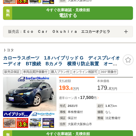
住所
大阪府大阪狭山市
今すぐ在庫確認・見積依頼
無
電話する
料
販売店：
Ｅｃｏ Ｃａｒ Ｏｋｕｈｉｒａ エコカーオクヒラ
トヨタ
カローラスポーツ 1.8 ハイブリッド G ディスプレイオ
ーディオ BT接続 Bカメラ 横滑り防止装置 オート
マチックハイビーム ETC クルコン レーンキープア
販売店保証
車両品質評価書付
購入プラン付
オンライン相談可
360°画像付
シスト クリアランスソナー スペアキー ブラインド
スポットモニター
支払総額
本体価格
193.
179.
6
8
万円
万円
17,500
通常ローン
月々
円
年式
2021
年
走行
1.8
万km
車検
車検整備付
修復
なし
保証
保証付
整備
法定整備付
住所
大阪府大阪狭山市
今すぐ在庫確認・見積依頼
無