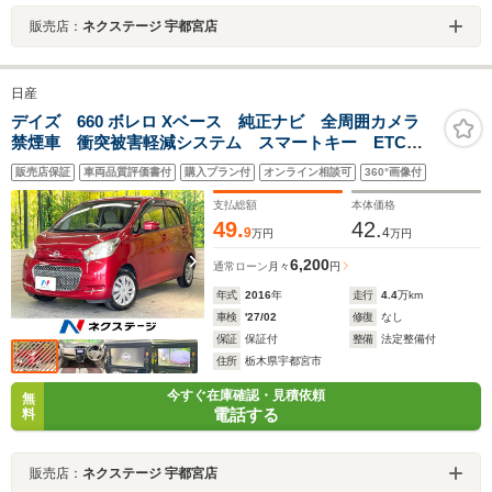
販売店：
ネクステージ 宇都宮店
日産
デイズ 660 ボレロ Xベース 純正ナビ 全周囲カメラ
禁煙車 衝突被害軽減システム スマートキー ETC
オートエアコン Bluetooth CD DVD再生 フルセグ
販売店保証
車両品質評価書付
購入プラン付
オンライン相談可
360°画像付
支払総額
本体価格
49.
42.
9
4
万円
万円
6,200
通常ローン
月々
円
年式
2016
年
走行
4.4
万km
車検
'27/02
修復
なし
保証
保証付
整備
法定整備付
住所
栃木県宇都宮市
今すぐ在庫確認・見積依頼
無
電話する
料
販売店：
ネクステージ 宇都宮店