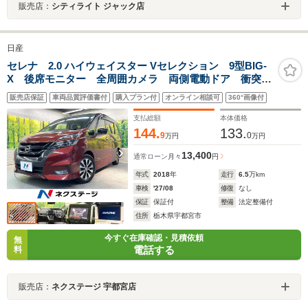
販売店：
シティライト ジャック店
日産
セレナ 2.0 ハイウェイスター Vセレクション 9型BIG-
X 後席モニター 全周囲カメラ 両側電動ドア 衝突被
害軽減システム レーダークルーズ 禁煙車 コーナー
販売店保証
車両品質評価書付
購入プラン付
オンライン相談可
360°画像付
センサー スマートキー LEDヘッド ビルトイン
ETC 純正16インチアルミ
支払総額
本体価格
144.
133.
9
0
万円
万円
13,400
通常ローン
月々
円
年式
2018
年
走行
6.5
万km
車検
'27/08
修復
なし
保証
保証付
整備
法定整備付
住所
栃木県宇都宮市
今すぐ在庫確認・見積依頼
無
電話する
料
販売店：
ネクステージ 宇都宮店