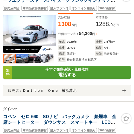
ーツエグゾースト スパイダークラシックインテリア
ボディクレヨン色 サテンプラチナ21インチAW 電動格
販売店保証
車両品質評価書付
購入プラン付
オンライン相談可
360°画像付
納ミラー シートヒーター レッドルーフ クルーズコ
ントロール
支払総額
本体価格
1308
1288.
0
万円
万円
54,300
残価ローン
月々
円
年式
2020
年
走行
2.5
万km
車検
'27/09
修復
なし
保証
保証付
整備
法定整備付
住所
神奈川県横浜市都筑区
今すぐ在庫確認・見積依頼
無
電話する
料
販売店：
Ｄｕｔｔｏｎ Ｏｎｅ 横浜港北
ダイハツ
コペン セロ 660 SDナビ バックカメラ 禁煙車 全
席シートヒーター ダウンサス スマートキー LEDヘ
ッド ETC2.0 純正16インチアルミ オートライト オ
販売店保証
車両品質評価書付
購入プラン付
オンライン相談可
360°画像付
ートエアコン Bluetooth フルセグ