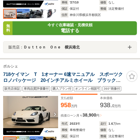
車検
'27/10
修復
なし
保証
保証付
整備
法定整備付
住所
神奈川県横浜市都筑区
今すぐ在庫確認・見積依頼
無
電話する
料
販売店：
Ｄｕｔｔｏｎ Ｏｎｅ 横浜港北
ポルシェ
718ケイマン T 1オーナー 6速マニュアル スポーツク
ロノパッケージ 20インチアルミホイール ブラックイ
ンテリアカラー 電動格納サイドミラー サイドデカール バ
販売店保証
車両品質評価書付
購入プラン付
オンライン相談可
360°画像付
ックカメラ ETC車載器 純正ナビゲーション LEDテール
ライト
支払総額
本体価格
958
938.
0
万円
万円
38,900
残価ローン
月々
円
年式
2023
年
走行
1.6
万km
車検
車検整備付
修復
なし
保証
保証付
整備
法定整備付