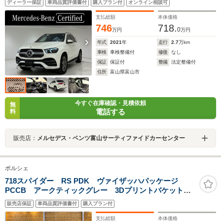
ディーラー保証
車両品質評価書付
購入プラン付
オンライン相談可
ウンドサウンドシステム/360°カメラ/シートヒーター&ベ
ンチレーター/EASY-PACK自動開閉テールゲート
支払総額
本体価格
746
718.
0
万円
万円
年式
2021
年
走行
2.7
万km
車検
車検整備付
修復
なし
保証
保証付
整備
法定整備付
住所
富山県富山市
今すぐ在庫確認・見積依頼
無
電話する
料
販売店：
メルセデス・ベンツ富山サーティファイドカーセンター
ポルシェ
718スパイダー RS PDK ヴァイザッハパッケージ
PCCB アークティックグレー 3Dプリントバケットシ
ート フロントリフト PDLS付LEDヘッドライト
販売店保証
車両品質評価書付
購入プラン付
BOSE ブラックキャリパー サテンブルーホイール塗
装 スポーツクロノパッケージ
支払総額
本体価格