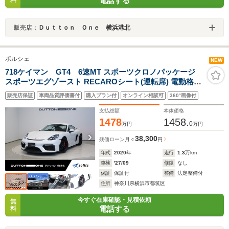
電話する
料
販売店：
Ｄｕｔｔｏｎ Ｏｎｅ 横浜港北
ポルシェ
NEW
718ケイマン GT4 6速MT スポーツクロノパッケージ
スポーツエグゾースト RECAROシート(運転席) 電動格納
ミラー バックカメラ シートヒーター スピードメーター
販売店保証
車両品質評価書付
購入プラン付
オンライン相談可
360°画像付
(レッド) PDLSプラスLEDヘッドライト レッドシートベル
ト
支払総額
本体価格
1478
1458.
0
万円
万円
38,300
残価ローン
月々
円
年式
2020
年
走行
1.3
万km
車検
'27/09
修復
なし
保証
保証付
整備
法定整備付
住所
神奈川県横浜市都筑区
今すぐ在庫確認・見積依頼
無
電話する
料