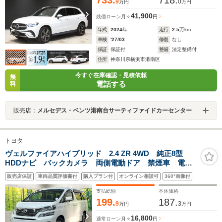
9
0
万円
万円
41,900
残価ローン
月々
円
年式
2024
年
走行
2.5
万km
車検
'27/03
修復
なし
保証
保証付
整備
法定整備付
住所
神奈川県横浜市港南区
今すぐ在庫確認・見積依頼
無
電話する
料
販売店：
メルセデス・ベンツ港南台サーティファイドカーセンター
トヨタ
ヴェルファイアハイブリッド 2.4 ZR 4WD 純正8型
HDDナビ バックカメラ 両側電動ドア 禁煙車 電動
リアゲート コーナーセンサー スマートキー HIDヘッ
販売店保証
車両品質評価書付
購入プラン付
オンライン相談可
360°画像付
ド ビルトインETC クルコン 純正16インチアルミ
オートライト
支払総額
本体価格
199.
187.
9
3
万円
万円
16,800
通常ローン
月々
円