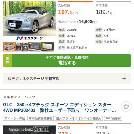
支払総額
本体価格
197.
189.
9
9
万円
万円
16,600
通常ローン
月々
円
年式
2024
年
走行
0.5
万km
車検
'27/11
修復
なし
保証
保証付
整備
法定整備付
住所
栃木県宇都宮市
今すぐ在庫確認・見積依頼
無
電話する
料
販売店：
ネクステージ 宇都宮店
メルセデス・ベンツ
GLC 350 e 4マチック スポーツ エディション スター
4WD MP202402 弊社ユーザー下取り ワンオーナー
車 認定中古車保証2年 AMGレザーエクスクルーシブ
ディーラー保証
車両品質評価書付
購入プラン付
オンライン相談可
360°画像付
パッケージ パノラミックスライディングルーフ アン
ビエントライト 360°カメラシステム ヘッドアップデ
支払総額
本体価格
ィスプレイ
733.
718.