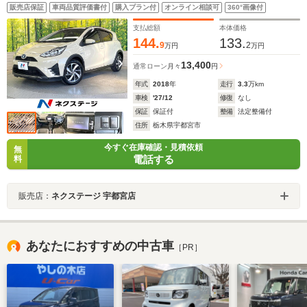
ー ETC 純正16インチアルミ オートハイビーム 車
販売店保証
車両品質評価書付
購入プラン付
オンライン相談可
360°画像付
線逸脱警報 オートライト オートエアコン
支払総額
本体価格
144.
133.
9
2
万円
万円
13,400
通常ローン
月々
円
年式
2018
年
走行
3.3
万km
車検
'27/12
修復
なし
保証
保証付
整備
法定整備付
住所
栃木県宇都宮市
今すぐ在庫確認・見積依頼
無
電話する
料
販売店：
ネクステージ 宇都宮店
あなたにおすすめの中古車
［PR］