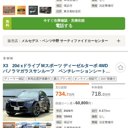
保証
保証付
整備
法定整備付
住所
東京都杉並区
今すぐ在庫確認・見積依頼
無
電話する
料
販売店：
メルセデス・ベンツ中野 サーティファイドカーセンター
ＢＭＷ
X3 20d xドライブ Mスポーツ ディーゼルターボ 4WD
パノラマガラスサンルーフ ベンチレーションシート
ハーマンカードンスピーカー ヘッドアップディスプレ
ディーラー保証
車両品質評価書付
購入プラン付
オンライン相談可
360°画像付
イ アクティブクルーズコントロール パドルシフト
電動トランク 禁煙車 全方位カメラ
支払総額
本体価格
734.
718.
7
0
万円
万円
60,800
残価ローン
月々
円
年式
2026
年
走行
0.3
万km
車検
'29/03
修復
なし
保証
保証付
整備
法定整備付
住所
兵庫県姫路市