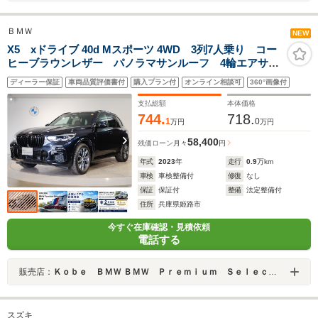
ＢＭＷ
NEW
X5 xドライブ 40d Mスポーツ 4WD 3列7人乗り コー
ヒーブラウンレザー パノラマサンルーフ 4輪エアサス
ペンション ベンチレーションシート シートヒータ
ディーラー保証
車両品質評価書付
購入プラン付
オンライン相談可
360°画像付
ー 保温保冷カップホルダー 全周囲カメラ 電動リヤ
ゲート HarmanKardonサウンド
支払総額
本体価格
744.
718.
1
0
万円
万円
58,400
残価ローン
月々
円
年式
2023
年
走行
0.9
万km
車検
車検整備付
修復
なし
保証
保証付
整備
法定整備付
住所
兵庫県姫路市
今すぐ在庫確認・見積依頼
電話する
販売店：
Ｋｏｂｅ ＢＭＷ ＢＭＷ Ｐｒｅｍｉｕｍ Ｓｅｌｅｃｔｉｏｎ 姫路
スズキ