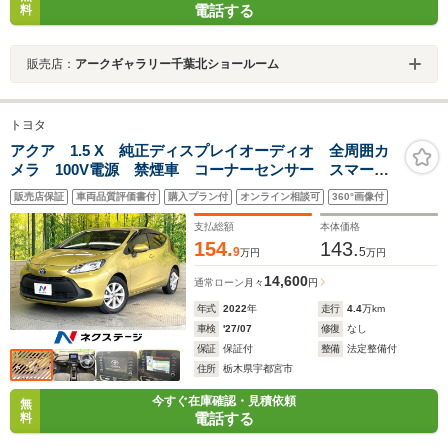
電話する
料
販売店：
アークギャラリー千葉北ショールーム
トヨタ
アクア 1.5 X 純正ディスプレイオーディオ 全周囲カ
メラ 100V電源 禁煙車 コーナーセンサー スマート
キー LEDヘッド ビルトインETC 純正15インチアル
販売店保証
車両品質評価書付
購入プラン付
オンライン相談可
360°画像付
ミ オートハイビーム 車線逸脱警報 オートライト
支払総額
本体価格
154.
143.
9
5
万円
万円
14,600
通常ローン
月々
円
年式
2022
年
走行
4.4
万km
車検
'27/07
修復
なし
保証
保証付
整備
法定整備付
住所
栃木県宇都宮市
今すぐ在庫確認・見積依頼
無
電話する
料