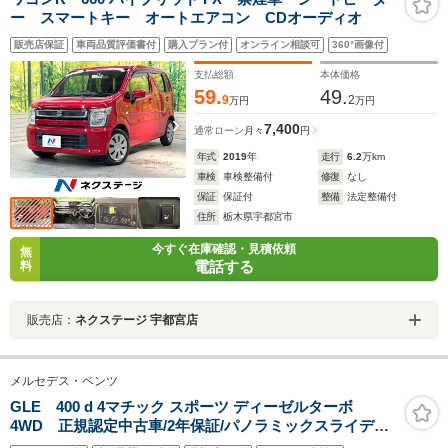
ー スマートキー オートエアコン CDオーディオ
販売店保証
車両品質評価書付
購入プラン付
オンライン相談可
360°画像付
支払総額
本体価格
59.
49.
9
2
万円
万円
7,400
通常ローン
月々
円
年式
2019
年
走行
6.2
万km
車検
車検整備付
修復
なし
保証
保証付
整備
法定整備付
住所
栃木県宇都宮市
今すぐ在庫確認・見積依頼
無
電話する
料
販売店：
ネクステージ 宇都宮店
メルセデス・ベンツ
GLE 400 d 4マチック スポーツ ディーゼルターボ
4WD 正規認定中古車/2年保証/パノラミックスライディ
ングルーフ/ヘッドアップディスプレイ/ブルメスターサラ