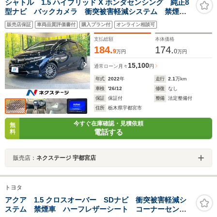
シャトル 1.5 ハイブリッド X ホンダセンシング 純正8
型ナビ バックカメラ 衝突被害軽減システム 禁煙
車 ハーフレザーシート スマートキー LEDヘッド
販売店保証
車両品質評価書付
購入プラン付
オンライン相談可
ビルトインETC 車線逸脱警報 オートライト
Bluetooth CD DVD再生
支払総額
本体価格
184.
174.
9
0
万円
万円
15,100
通常ローン
月々
円
年式
2022
年
走行
2.1
万km
車検
'26/12
修復
なし
保証
保証付
整備
法定整備付
住所
栃木県宇都宮市
今すぐ在庫確認・見積依頼
無
電話する
料
販売店：
ネクステージ 宇都宮店
トヨタ
アクア 1.5 クロスオーバー SDナビ 衝突被害軽減シ
ステム 禁煙車 ハーフレザーシート コーナーセンサ