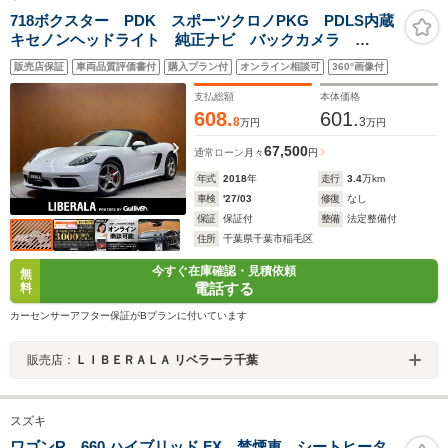
718ボクスター PDK スポーツクロノPKG PDLS内蔵
キセノンヘッドライト 純正ナビ バックカメラ
Bluetooth接続 ハーフレザーシート シートヒーター
販売店保証
車両品質評価書付
購入プラン付
オンライン相談可
360°画像付
オートライト パドルシフト 純正18インチAW PDC
ETC レッドキャリパー
支払総額
本体価格
608.
601.
8
3
万円
万円
67,500
通常ローン
月々
円
年式
2018
年
走行
3.4
万km
車検
'27/03
修復
なし
保証
保証付
整備
法定整備付
住所
千葉県千葉市稲毛区
今すぐ在庫確認・見積依頼
無
電話する
料
カーセンサーアフター保証がBプランに付いています
販売店：
ＬＩＢＥＲＡＬＡ リベラーラ千葉
スズキ
ワゴンR 660 ハイブリッド FX 禁煙車 シートヒータ