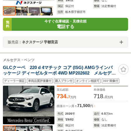
車検
'26/11
修復
なし
保証
保証付
整備
法定整備付
住所
栃木県宇都宮市
今すぐ在庫確認・見積依頼
無
電話する
料
販売店：
ネクステージ 宇都宮店
メルセデス・ベンツ
GLCクーペ 220 d 4マチック コア (ISG) AMGラインパ
ッケージ ディーゼルターボ 4WD MP202602 メルセデス
ケア継承/シートヒーター/360°カメラシステム/フットトラ
ディーラー保証
車両品質評価書付
購入プラン付
オンライン相談可
360°画像付
ンクオープナー/本革巻ステアリング/アクティブパーキン
グアシスト/デジタルコックピットディスプレイ/ファブリ
支払総額
本体価格
ックルーフライナー
734.
718.
7
0
万円
万円
71,500
残価ローン
月々
円
年式
2026
年
走行
0.5
万km
車検
'29/02
修復
なし
保証
保証付
整備
法定整備付