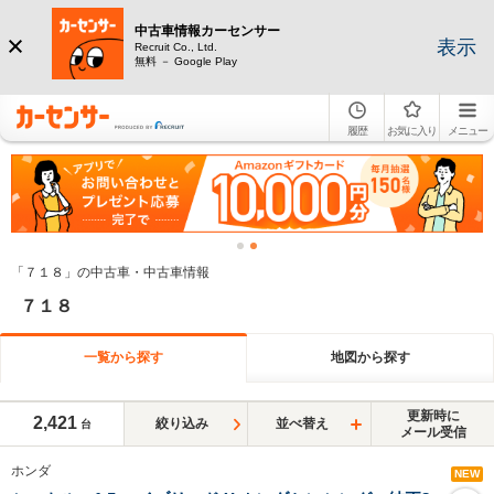
中古車情報カーセンサー
表示
Recruit Co., Ltd.
無料 － Google Play
履歴
お気に入り
メニュー
「７１８」の中古車・中古車情報
７１８
一覧から探す
地図から探す
更新時に
2,421
絞り込み
並べ替え
台
メール受信
ホンダ
NEW