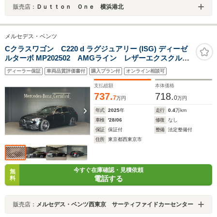
販売店：
Ｄｕｔｔｏｎ Ｏｎｅ 横浜港北
メルセデス・ベンツ
Cクラスワゴン C220 d ラグジュアリー (ISG) ディーゼ
ルターボ MP202502 AMGライン レザーエクスクルー
シブパッケージ ドライバーズパッケージ 本革シー
ディーラー保証
車両品質評価書付
購入プラン付
オンライン相談可
ト リアアクスルステアリング ブルメスターサウン
ド ヘッドアップディスプレイ 19インチアルミホイー
支払総額
本体価格
ル シートベンチレーター
737.
718.
7
0
万円
万円
年式
2025
年
走行
0.4
万km
車検
'28/06
修復
なし
保証
保証付
整備
法定整備付
住所
東京都西東京市
今すぐ在庫確認・見積依頼
無
電話する
料
販売店：
メルセデス・ベンツ西東京 サーティファイドカーセンター