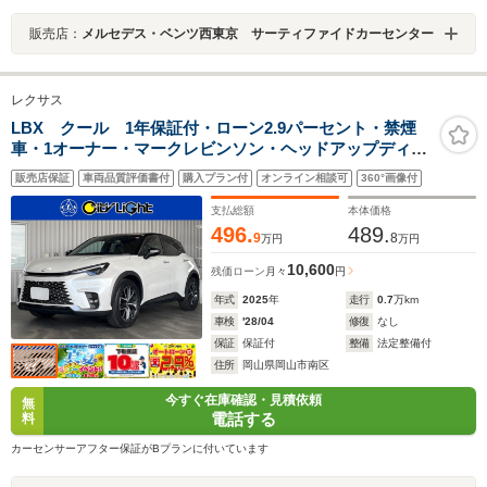
販売店：
メルセデス・ベンツ西東京 サーティファイドカーセンター
レクサス
LBX クール 1年保証付・ローン2.9パーセント・禁煙
車・1オーナー・マークレビンソン・ヘッドアップディス
プレイ・ワイヤレス充電・ナビ・TV・Bluetooth・パノラ
販売店保証
車両品質評価書付
購入プラン付
オンライン相談可
360°画像付
ミックビューモニター・レクサスセーフティ・クルーズ
コントロール
支払総額
本体価格
496.
489.
9
8
万円
万円
10,600
残価ローン
月々
円
年式
2025
年
走行
0.7
万km
車検
'28/04
修復
なし
保証
保証付
整備
法定整備付
住所
岡山県岡山市南区
今すぐ在庫確認・見積依頼
無
電話する
料
カーセンサーアフター保証がBプランに付いています