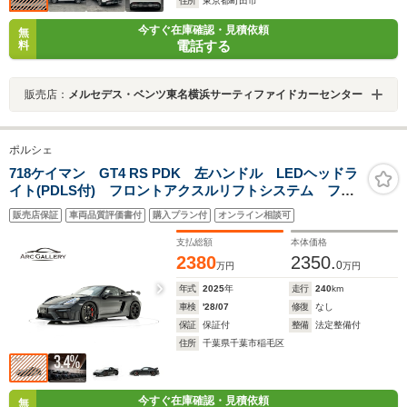
住所
東京都町田市
今すぐ在庫確認・見積依頼
無
電話する
料
販売店：
メルセデス・ベンツ東名横浜サーティファイドカーセンター
ポルシェ
718ケイマン GT4 RS PDK 左ハンドル LEDヘッドラ
イト(PDLS付) フロントアクスルリフトシステム フル
バケットシート クラブスポーツパッケージ 20インチ
販売店保証
車両品質評価書付
購入プラン付
オンライン相談可
鍛造ホイール(サテンブラック塗装) スポーツクロノパッ
ケージ スモーカーPKG
支払総額
本体価格
2380
2350.
0
万円
万円
年式
2025
年
走行
240
km
車検
'28/07
修復
なし
保証
保証付
整備
法定整備付
住所
千葉県千葉市稲毛区
今すぐ在庫確認・見積依頼
無