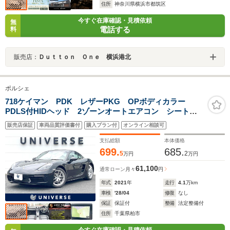
住所
神奈川県横浜市都筑区
今すぐ在庫確認・見積依頼
無
電話する
料
販売店：
Ｄｕｔｔｏｎ Ｏｎｅ 横浜港北
ポルシェ
718ケイマン PDK レザーPKG OPボディカラー
PDLS付HIDヘッド 2ゾーンオートエアコン シートヒ
ーター 純正ナビ バックカメラ 黒革シート スポー
販売店保証
車両品質評価書付
購入プラン付
オンライン相談可
ツエグゾースト 純正18インチアルミ ETC 禁煙車
支払総額
本体価格
699.
685.
5
2
万円
万円
61,100
通常ローン
月々
円
年式
2021
年
走行
4.1
万km
車検
'28/04
修復
なし
保証
保証付
整備
法定整備付
住所
千葉県柏市
今すぐ在庫確認・見積依頼