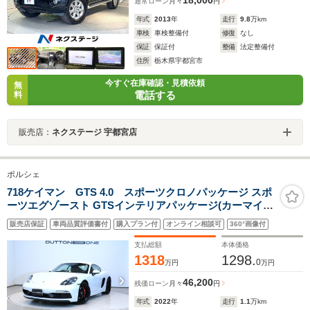
18,000
通常ローン
月々
円
年式
2013
年
走行
9.8
万km
車検
車検整備付
修復
なし
保証
保証付
整備
法定整備付
住所
栃木県宇都宮市
今すぐ在庫確認・見積依頼
無
電話する
料
販売店：
ネクステージ 宇都宮店
ポルシェ
718ケイマン GTS 4.0 スポーツクロノパッケージ スポ
ーツエグゾースト GTSインテリアパッケージ(カーマイン
レッド) PDLSプラス オートエアコン シートヒーター 電
販売店保証
車両品質評価書付
購入プラン付
オンライン相談可
360°画像付
動格納ミラー パワステプラス LEDヘッドライト バックカ
メラ
支払総額
本体価格
1318
1298.
0
万円
万円
46,200
残価ローン
月々
円
年式
2022
年
走行
1.1
万km