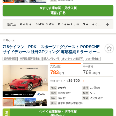
今すぐ在庫確認・見積依頼
電話する
販売店：
Ｋｏｂｅ ＢＭＷ ＢＭＷ Ｐｒｅｍｉｕｍ Ｓｅｌｅｃｔｉｏｎ 姫路
ポルシェ
718ケイマン PDK スポーツエグゾースト PORSCHE
サイドデカール 社外GTウィング 電動格納ミラー オート
エアコン バックカメラ PDLSプラス ハーフレザーシート
販売店保証
車両品質評価書付
購入プラン付
オンライン相談可
360°画像付
ETC車載器 純正ナビゲーション カーマインレッド ブラッ
クインテリア
支払総額
本体価格
783
768.
0
万円
万円
35,700
残価ローン
月々
円
年式
2019
年
走行
0.7
万km
車検
車検整備付
修復
なし
保証
保証付
整備
法定整備付
住所
神奈川県横浜市都筑区
今すぐ在庫確認・見積依頼
無