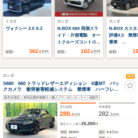
トヨタ
ホンダ
ホンダ
ヴォクシー 2.0 S-Z
N-BOX 660 両側スラ
N-BOX カスタ
イド・片側電動 オー
評価4.5 禁
トクルーズコントロー
乗車
ル 衝突被害軽減シス
HONDASEN
362
162
1
総額：
.6
万円
総額：
.8
万円
総額：
テム オートライト
新車保証 純
LEDヘッドランプ ス
LXU-242NBi
マートキー アイドリ
カメラ CD
ホンダ
ングストップ 電動格
Bluetooth
NEW
納ミラー クリアラン
シ-トヒ-タ- 
S660 660 トラッドレザーエディション 6速MT バッ
クカメラ 衝突被害軽減システム 禁煙車 ハーフレザ
スソナー レーンアシ
LEDライト 
ーシート スマートキー LEDヘッド ETC クルコ
スト
止 アルミホ
販売店保証
車両品質評価書付
購入プラン付
オンライン相談可
ン 純正16インチアルミ オートライト オートエアコ
スマ-トキ- 
ン Bluetooth
支払総額
本体価格
センサー 盗
289.
282.
8
5
万円
万円
25,200
通常ローン
月々
円
年式
2019
年
走行
0.4
万km