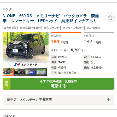
ホンダ
N-ONE 660 RS メモリーナビ バックカメラ 禁煙
車 スマートキー LEDヘッド 純正15インチアルミ
オートハイビーム 車線逸脱警報 オートライト オー
販売店保証
車両品質評価書付
購入プラン付
オンライン相談可
360°画像付
トエアコン Bluetooth CD DVD再生 フルセグ
支払総額
本体価格
189.
182.
9
6
万円
万円
15,700
通常ローン
月々
円
年式
2023
年
走行
0.8
万km
車検
'26/11
修復
なし
保証
保証付
整備
法定整備付
住所
栃木県宇都宮市
今すぐ在庫確認・見積依頼
無
電話する
料
販売店：
ネクステージ 宇都宮店
ポルシェ