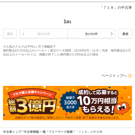
「７１８」の中古車
1
/81
最初
前の30件
次の30件
最後
※人気のクルマは平均1ヶ月で掲載終了
物件数合計1万台以上のメーカー｜算出データ期間：2024年9月～11月｜内容：物件数合計1万
台以上のメーカーのうち、掲載が終了した物件数が1,000台以上の場合
ページトップへ
中古車トップ
中古車情報:一覧
フリーワード検索
「７１８」の中古車