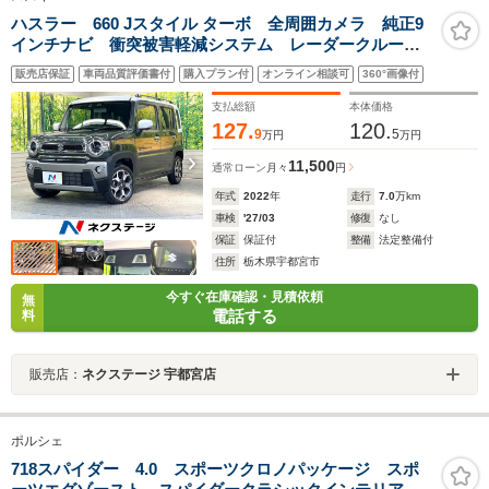
ハスラー 660 Jスタイル ターボ 全周囲カメラ 純正9
インチナビ 衝突被害軽減システム レーダークルー
ズ 禁煙車 スマートキー LEDヘッド ルーフレー
販売店保証
車両品質評価書付
購入プラン付
オンライン相談可
360°画像付
ル ビルトインETC 純正15インチアルミ 車線逸脱警
報 オートライト
支払総額
本体価格
127.
120.
9
5
万円
万円
11,500
通常ローン
月々
円
年式
2022
年
走行
7.0
万km
車検
'27/03
修復
なし
保証
保証付
整備
法定整備付
住所
栃木県宇都宮市
今すぐ在庫確認・見積依頼
無
電話する
料
販売店：
ネクステージ 宇都宮店
ポルシェ
718スパイダー 4.0 スポーツクロノパッケージ スポ