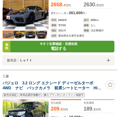
2658.
2630.
9
0
万円
万円
261,600
通常ローン
月々
円
年式
2024
年
走行
250
km
車検
'27/10
修復
なし
保証
保証付
整備
法定整備付
住所
愛知県名古屋市名東区
今すぐ在庫確認・見積依頼
無
電話する
料
販売店：
Ｌｕｆｔ
三菱
パジェロ 3.2 ロング エクシード ディーゼルターボ
4WD ナビ バックカメラ 前席シートヒーター HID
ヘッドライト オートライト ETC キーレスエントリ
販売店保証
車両品質評価書付
購入プラン付
オンライン相談可
ー 電動格納ドアミラー 地デジ再生 CD再生 横滑り
防止装置 パワーウインドウ エアバッグ 禁煙車
支払総額
本体価格
209.
189.
9
6
万円
万円