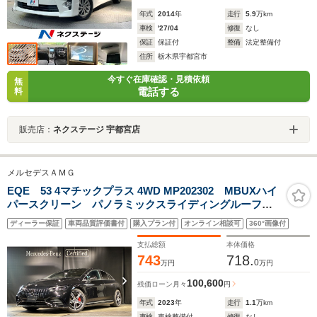
年式
2014
年
走行
5.9
万km
車検
'27/04
修復
なし
保証
保証付
整備
法定整備付
住所
栃木県宇都宮市
今すぐ在庫確認・見積依頼
無
電話する
料
販売店：
ネクステージ 宇都宮店
メルセデスＡＭＧ
EQE 53 4マチックプラス 4WD MP202302 MBUXハイ
パースクリーン パノラミックスライディングルーフ
AMGカーボンファイバーインテリアトリム マルチコン
ディーラー保証
車両品質評価書付
購入プラン付
オンライン相談可
360°画像付
トロールシートバックパッケージ リア・アクスルステ
アリング
支払総額
本体価格
743
718.
0
万円
万円
100,600
残価ローン
月々
円
年式
2023
年
走行
1.1
万km
車検
車検整備付
修復
なし