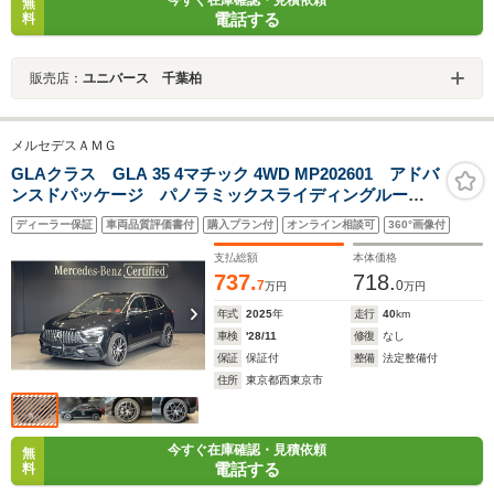
無
電話する
料
販売店：
ユニバース 千葉柏
メルセデスＡＭＧ
GLAクラス GLA 35 4マチック 4WD MP202601 アドバ
ンスドパッケージ パノラミックスライディングルー
フ ヘッドアップディスプレイ シートヒーター アン
ディーラー保証
車両品質評価書付
購入プラン付
オンライン相談可
360°画像付
ビエントライト 電動リアゲート 360度カメラ
支払総額
本体価格
737.
718.
7
0
万円
万円
年式
2025
年
走行
40
km
車検
'28/11
修復
なし
保証
保証付
整備
法定整備付
住所
東京都西東京市
今すぐ在庫確認・見積依頼
無
電話する
料