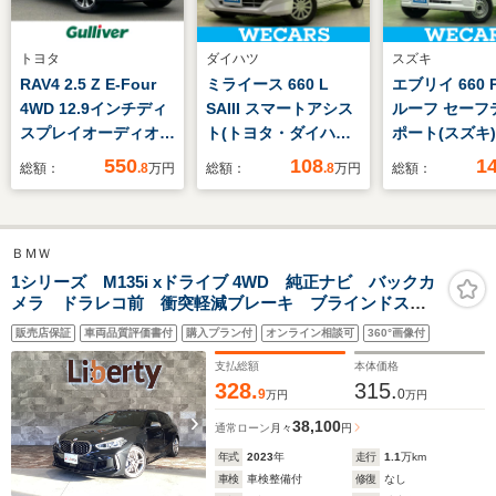
トヨタ
ダイハツ
スズキ
RAV4 2.5 Z E-Four
ミライース 660 L
エブリイ 660 
4WD 12.9インチディ
SAIII スマートアシス
ルーフ セーフ
スプレイオーディオ/
ト(トヨタ・ダイハ
ポート(スズキ)
パノラミックビューモ
ツ)/EBD付ABS/横滑
脱防止支援シス
550
108
1
総額：
.8
万円
総額：
.8
万円
総額：
ニター/アドバンスト
り防止装置/アイドリ
届出済未使用車
パーク/ETC2.0/デジタ
ングストップ/禁煙車/
ドランプ LED/
ルインナーミラー/パ
エアバッグ 運転席/エ
ABS/横滑り防
ＢＭＷ
ワーバックドア/合皮
アバッグ 助手席/パワ
アイドリング
シート/シートヒータ
ーウインドウ/キーレ
プ/パワーウイ
1シリーズ M135i xドライブ 4WD 純正ナビ バックカ
メラ ドラレコ前 衝突軽減ブレーキ ブラインドスポ
ー/ベンチレーション/
ス/パワーステアリン
キーレス
ットモニター パワーバックドア シートメモリー 電
禁煙車
グ
販売店保証
車両品質評価書付
購入プラン付
オンライン相談可
360°画像付
子パーキング パワーウィンドウ 電動格納ミラー コ
ーナーセンサー パドルシフト
支払総額
本体価格
328.
315.
9
0
万円
万円
38,100
通常ローン
月々
円
年式
2023
年
走行
1.1
万km
車検
車検整備付
修復
なし