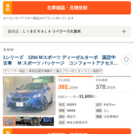
無
在庫確認・見積依頼
料
カーセンサーアフター保証がAプランに付いています
販売店：
ＬＩＢＥＲＡＬＡ リベラーラ久留米
ＢＭＷ
1シリーズ 120d Mスポーツ ディーゼルターボ 認定中
古車 M スポーツ パッケージ コンフォートアクセス
アダプティブ M サスペンション ドライビング アシスタ
ディーラー保証
車両品質評価書付
購入プラン付
オンライン相談可
ント プロフェッショナル パーク アシスト システム プ
ラス
支払総額
本体価格
392.
378.
2
0
万円
万円
31,600
残価ローン
月々
円
年式
2025
年
走行
0.8
万km
車検
'28/08
修復
なし
保証
保証付
整備
法定整備付
住所
神奈川県厚木市
無