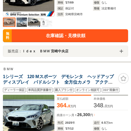
車検
'27/09
修復
なし
保証
保証付
整備
法定整備付
住所
宮崎県宮崎市
無
在庫確認・見積依頼
料
販売店：
Ｉｄｅｘ ＢＭＷ 宮崎中央店
ＢＭＷ
1シリーズ 120 Mスポーツ デモレンタ ヘッドアップ
ディスプレイ パドルシフト 全方位カメラ アクティ
ブクルーズコントロール 電動トランク 禁煙車 純正
ディーラー保証
車両品質評価書付
購入プラン付
オンライン相談可
360°画像付
18インチアルミホイール シートヒーター アンビエン
トライト
支払総額
本体価格
364.
348.
8
0
万円
万円
26,300
残価ローン
月々
円
年式
2025
年
走行
0.5
万km
車検
'27/12
修復
なし