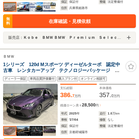
保証
保証付
整備
法定整備付
住所
兵庫県姫路市
無
在庫確認・見積依頼
料
販売店：
Ｋｏｂｅ ＢＭＷ ＢＭＷ Ｐｒｅｍｉｕｍ Ｓｅｌｅｃｔｉｏｎ 姫路
ＢＭＷ
1シリーズ 120d Mスポーツ ディーゼルターボ 認定中
古車 レンタカーアップ テクノロジーパッケージ ハ
イラインパッケージ 電動シート シートヒーター ハ
ディーラー保証
車両品質評価書付
購入プラン付
オンライン相談可
ーマンカードンスピーカー ドライビングアシスタント
プロフェッショナル
支払総額
本体価格
386.
357.
7
0
万円
万円
28,500
残価ローン
月々
円
年式
2025
年
走行
1.0
万km
車検
'27/04
修復
なし
保証
保証付
整備
法定整備付
住所
京都府城陽市