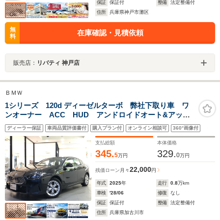
保証
保証付
整備
法定整備付
住所
兵庫県神戸市灘区
無
在庫確認・見積依頼
料
販売店：
リバティ 神戸店
ＢＭＷ
1シリーズ 120d ディーゼルターボ 弊社下取り車 ワ
ンオーナー ACC HUD アンドロイドオート&アップ
ルカープレイ 純正17AW ワイヤレス充電 電動リアゲ
ディーラー保証
車両品質評価書付
購入プラン付
オンライン相談可
360°画像付
ート シートヒーター アンビエントライト メモリー
機能付き電動シート 全周囲カメラ
支払総額
本体価格
345.
329.
5
0
万円
万円
22,000
残価ローン
月々
円
年式
2025
年
走行
0.8
万km
車検
'28/06
修復
なし
保証
保証付
整備
法定整備付
住所
兵庫県加古川市