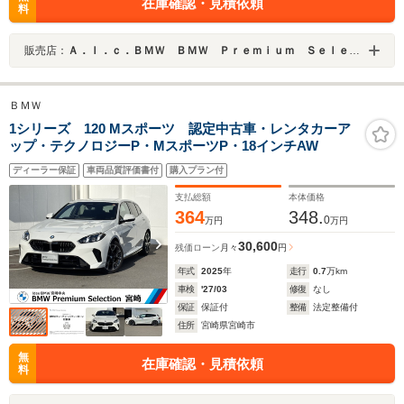
在庫確認・見積依頼
料
販売店：
Ａ．ｌ．ｃ．ＢＭＷ ＢＭＷ Ｐｒｅｍｉｕｍ Ｓｅｌｅｃｔｉｏｎ 厚木 ／（株）ＡＬＣ Ｍｏｔｏｒｅｎ
ＢＭＷ
1シリーズ 120 Mスポーツ 認定中古車・レンタカーア
ップ・テクノロジーP・MスポーツP・18インチAW
ディーラー保証
車両品質評価書付
購入プラン付
支払総額
本体価格
364
348.
0
万円
万円
30,600
残価ローン
月々
円
年式
2025
年
走行
0.7
万km
車検
'27/03
修復
なし
保証
保証付
整備
法定整備付
住所
宮崎県宮崎市
無
在庫確認・見積依頼
料