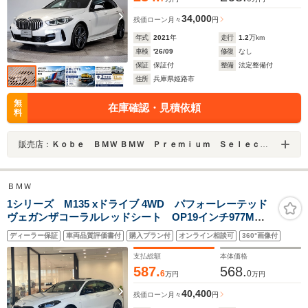
34,000
残価ローン
月々
円
年式
2021
年
走行
1.2
万km
車検
'26/09
修復
なし
保証
保証付
整備
法定整備付
住所
兵庫県姫路市
無
在庫確認・見積依頼
料
販売店：
Ｋｏｂｅ ＢＭＷ ＢＭＷ Ｐｒｅｍｉｕｍ Ｓｅｌｅｃｔｉｏｎ 姫路
ＢＭＷ
1シリーズ M135 xドライブ 4WD パフォーレーテッド
ヴェガンザコーラルレッドシート OP19インチ977Mア
ルミ パノラマガラスルーフ ハーマンカードンサラウ
ディーラー保証
車両品質評価書付
購入プラン付
オンライン相談可
360°画像付
ンド ドライビングアシストプロフェッショナル Mステ
ッチシートベルト
支払総額
本体価格
587.
568.
6
0
万円
万円
40,400
残価ローン
月々
円