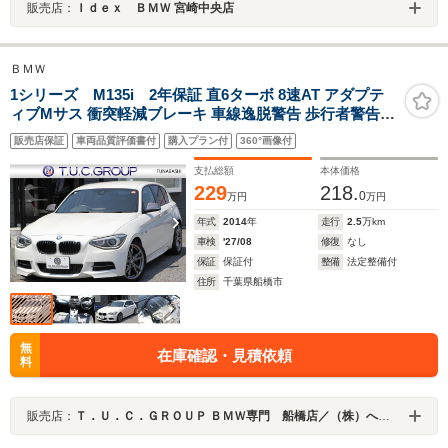
販売店：
Ｉｄｅｘ ＢＭＷ 宮崎中央店
ＢＭＷ
1シリーズ M135i 2年保証 直6ターボ 8速AT アダプテ
ィブMサス 衝突軽減ブレーキ 車線逸脱警告 歩行者警告
ブレーキ付クルコン タッチパッドHDDナビ Bカメラ スマ
販売店保証
車両品質評価書付
購入プラン付
360°画像付
ートキー Bluetooth接続 パドルシフト 左右独立エアコン
ECOPROモード
支払総額
本体価格
229
218.
0
万円
万円
年式
2014
年
走行
2.5
万km
車検
'27/08
修復
なし
保証
保証付
整備
法定整備付
住所
千葉県船橋市
無
在庫確認・見積依頼
料
販売店：
Ｔ．Ｕ．Ｃ．ＧＲＯＵＰ ＢＭＷ専門 船橋店／（株）へリックス