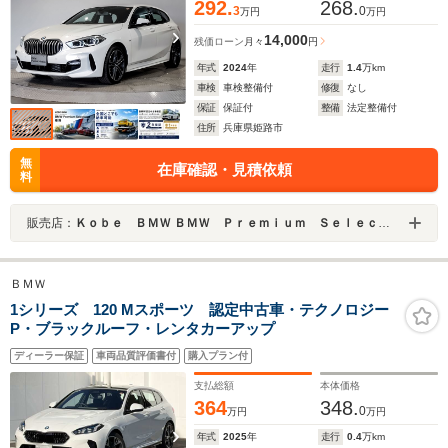
292.
268.
3
0
万円
万円
14,000
残価ローン
月々
円
年式
2024
年
走行
1.4
万km
車検
車検整備付
修復
なし
保証
保証付
整備
法定整備付
住所
兵庫県姫路市
無
在庫確認・見積依頼
料
販売店：
Ｋｏｂｅ ＢＭＷ ＢＭＷ Ｐｒｅｍｉｕｍ Ｓｅｌｅｃｔｉｏｎ 姫路
ＢＭＷ
1シリーズ 120 Mスポーツ 認定中古車・テクノロジー
P・ブラックルーフ・レンタカーアップ
ディーラー保証
車両品質評価書付
購入プラン付
支払総額
本体価格
364
348.
0
万円
万円
年式
2025
年
走行
0.4
万km