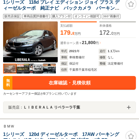
1シリーズ 118d プレイ エディション ジョイ プラス デ
ィーゼルターボ 純正ナビ バックカメラ パーキング
アシスト PDC Bluetooth接続 CarPlay 電動シー
販売店保証
車両品質評価書付
購入プラン付
オンライン相談可
360°画像付
ト LEDヘッドライト オートハイビーム コンフォー
トアクセス 衝突軽減ブレーキ LKA レーンチェンジ
支払総額
本体価格
ウォーニング ETC
179.
172.
8
0
万円
万円
21,800
通常ローン
月々
円
年式
2021
年
走行
1.1
万km
車検
車検整備付
修復
なし
保証
保証付
整備
法定整備付
住所
千葉県千葉市稲毛区
無
在庫確認・見積依頼
料
カーセンサーアフター保証がBプランに付いています
販売店：
ＬＩＢＥＲＡＬＡ リベラーラ千葉
ＢＭＷ
1シリーズ 120d ディーゼルターボ 17AW パーキング