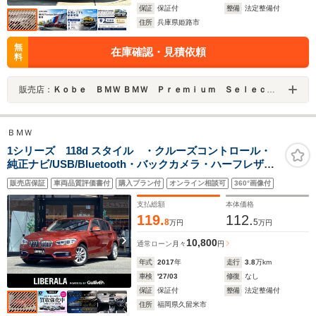
保証
保証付
整備
法定整備付
住所
兵庫県姫路市
無
在庫確認・見積依頼
料
販売店：
Ｋｏｂｅ ＢＭＷ ＢＭＷ Ｐｒｅｍｉｕｍ Ｓｅｌｅｃｔｉｏｎ 姫路
ＢＭＷ
1シリーズ 118d スタイル ・クルーズコントロール・
純正ナビ/USB/Bluetooth・バックカメラ・ハーフレザー
シート・ドライブレコーダー・ミラー型ETC・純正
販売店保証
車両品質評価書付
購入プラン付
オンライン相談可
360°画像付
16AW・LEDライト・ブラインドスポット・レーンキープ
アシスト
支払総額
本体価格
119.
112.
8
5
万円
万円
10,800
通常ローン
月々
円
年式
2017
年
走行
3.8
万km
車検
'27/03
修復
なし
保証
保証付
整備
法定整備付
住所
福岡県久留米市