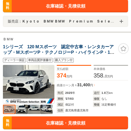
無
在庫確認・見積依頼
料
販売店：
Ｋｙｏｔｏ ＢＭＷ ＢＭＷ Ｐｒｅｍｉｕｍ Ｓｅｌｅｃｔｉｏｎ 城陽
ＢＭＷ
1シリーズ 120 Mスポーツ 認定中古車・レンタカーア
ップ・MスポーツP・テクノロジーP・ハイラインP・18
インチAW
ディーラー保証
車両品質評価書付
購入プラン付
支払総額
本体価格
374
358.
0
万円
万円
31,400
残価ローン
月々
円
年式
2025
年
走行
1.0
万km
車検
'27/03
修復
なし
保証
保証付
整備
法定整備付
住所
鹿児島県鹿児島市
無
在庫確認・見積依頼
料