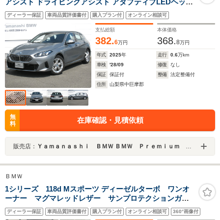
アシスト ドライビングアシスト アダプティブLEDヘッド
ライト ハイビームアシスタント ワイヤレスチャージング
ディーラー保証
車両品質評価書付
購入プラン付
オンライン相談可
アンビエントライト Bluetoothインターフェイス
Android Auto Apple CarPlay HDDナビ
支払総額
本体価格
382.
368.
6
8
万円
万円
年式
2025
年
走行
0.6
万km
車検
'28/09
修復
なし
保証
保証付
整備
法定整備付
住所
山梨県中巨摩郡
無
在庫確認・見積依頼
料
販売店：
Ｙａｍａｎａｓｈｉ ＢＭＷ ＢＭＷ Ｐｒｅｍｉｕｍ Ｓｅｌｅｃｔｉｏｎ 山梨
ＢＭＷ
1シリーズ 118d Mスポーツ ディーゼルターボ ワンオ
ーナー マグマレッドレザー サンプロテクションガラ
ス シートヒーター アクティブクルーズC ヘッドアッ
ディーラー保証
車両品質評価書付
購入プラン付
オンライン相談可
360°画像付
プディスプレイ ワイヤレス充電 18AW トランクキッ