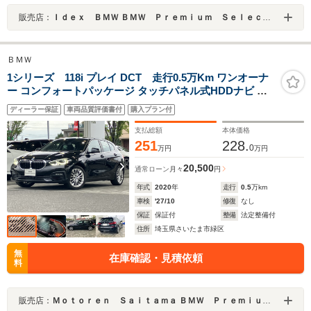
販売店：
Ｉｄｅｘ ＢＭＷ ＢＭＷ Ｐｒｅｍｉｕｍ Ｓｅｌｅｃｔｉｏｎ 鹿児島中央店
ＢＭＷ
1シリーズ 118i プレイ DCT 走行0.5万Km ワンオーナ
ー コンフォートパッケージ タッチパネル式HDDナビ バ
ックカメラ ACC 電動リアゲート 2.0ETCミラー LEDヘッ
ディーラー保証
車両品質評価書付
購入プラン付
ドライト ドライビングアシスト
支払総額
本体価格
251
228.
0
万円
万円
20,500
通常ローン
月々
円
年式
2020
年
走行
0.5
万km
車検
'27/10
修復
なし
保証
保証付
整備
法定整備付
住所
埼玉県さいたま市緑区
無
在庫確認・見積依頼
料
販売店：
Ｍｏｔｏｒｅｎ Ｓａｉｔａｍａ ＢＭＷ Ｐｒｅｍｉｕｍ Ｓｅｌｅｃｔｉｏｎ 浦和美園