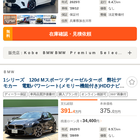
年式
2025
年
走行
0.4
万km
車検
'28/12
修復
なし
保証
保証付
整備
法定整備付
住所
兵庫県加古川市
無
在庫確認・見積依頼
料
販売店：
Ｋｏｂｅ ＢＭＷ ＢＭＷ Ｐｒｅｍｉｕｍ Ｓｅｌｅｃｔｉｏｎ 加古川
ＢＭＷ
1シリーズ 120d Mスポーツ ディーゼルターボ 弊社デ
モカー 電動パワーシート(メモリー機能付き)HDDナビゲ
ーション アンビエントライト アップルカープレイ
ディーラー保証
車両品質評価書付
購入プラン付
オンライン相談可
360°画像付
電動リヤゲート(キック開閉付き) ヴェガンザアルカンタ
ラコンビシート シートヒーター
支払総額
本体価格
391.
375.
4
0
万円
万円
34,400
残価ローン
月々
円
年式
2025
年
走行
0.5
万km
車検
'28/09
修復
なし