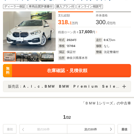
ッド ロック Aクルーズコントロール+Stop&Go機能
ディーラー保証
車両品質評価書付
購入プラン付
オンライン相談可
LED ヘッドライト ハイビームアシスタント
支払総額
本体価格
318.
300.
1
0
万円
万円
17,600
残価ローン
月々
円
年式
2024
年
走行
0.6
万km
車検
'27/04
修復
なし
保証
保証付
整備
法定整備付
住所
神奈川県厚木市
無
在庫確認・見積依頼
料
販売店：
Ａ．ｌ．ｃ．ＢＭＷ ＢＭＷ Ｐｒｅｍｉｕｍ Ｓｅｌｅｃｔｉｏｎ 厚木 ／（株）ＡＬＣ Ｍｏｔｏｒｅｎ
「ＢＭＷ 1シリーズ」の中古車
1
/32
最初
前の30件
次の30件
最後