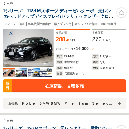
ＢＭＷ
1シリーズ 118d Mスポーツ ディーゼルターボ 元レン
タ/ヘッドアップディスプレイ/センサテックレザークロス
コンビシート/パーキングアシスト/アクティブクルーズコ
ディーラー保証
車両品質評価書付
購入プラン付
オンライン相談可
360°画像付
ントロール/インテリジェントセーフティ/ワイヤレス充
電/ 電動テールゲート/18インチAW
支払総額
本体価格
288.
272.
8
0
万円
万円
16,300
残価ローン
月々
円
年式
2024
年
走行
1.1
万km
車検
車検整備付
修復
なし
保証
保証付
整備
法定整備付
住所
兵庫県加古川市
無
在庫確認・見積依頼
料
販売店：
Ｋｏｂｅ ＢＭＷ ＢＭＷ Ｐｒｅｍｉｕｍ Ｓｅｌｅｃｔｉｏｎ 加古川
ＢＭＷ
1シリーズ 120 Mスポーツ 元レンタカー 電動パワー