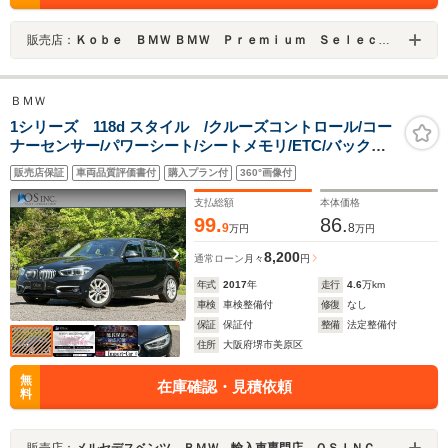
販売店：
Ｋｏｂｅ ＢＭＷ ＢＭＷ Ｐｒｅｍｉｕｍ Ｓｅｌｅｃｔｉｏｎ 姫路
ＢＭＷ
1シリーズ 118d スタイル /クルーズコントロール/コー
ナーセンサー/パワーシート/シートメモリ/ETC/バックカ
メラ/純正ナビ/電動格納ミラー/CD/DVD/Bluetooth/LEDヘ
販売店保証
車両品質評価書付
購入プラン付
360°画像付
ッドライト/レーンキープアシスト/純正AW
支払総額
本体価格
99.
86.
9
8
万円
万円
8,200
通常ローン
月々
円
年式
2017
年
走行
4.6
万km
車検
車検整備付
修復
なし
保証
保証付
整備
法定整備付
住所
大阪府堺市美原区
無
在庫確認・見積依頼
料
販売店：
メルセデスベンツ ＢＭＷ 輸入車専門店 ＯＳＩＮＣ．