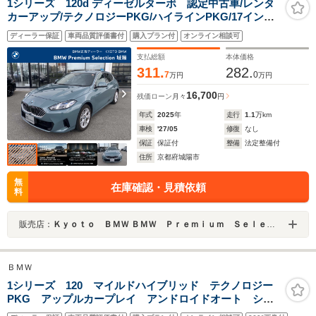
1シリーズ 120d ディーゼルターボ 認定中古車/レンタ
カーアップ/テクノロジーPKG/ハイラインPKG/17インチ
ホイール/ヘッドアップディスプレイ
ディーラー保証
車両品質評価書付
購入プラン付
オンライン相談可
支払総額
本体価格
311.
282.
7
0
万円
万円
16,700
残価ローン
月々
円
年式
2025
年
走行
1.1
万km
車検
'27/05
修復
なし
保証
保証付
整備
法定整備付
住所
京都府城陽市
無
在庫確認・見積依頼
料
販売店：
Ｋｙｏｔｏ ＢＭＷ ＢＭＷ Ｐｒｅｍｉｕｍ Ｓｅｌｅｃｔｉｏｎ 城陽
ＢＭＷ
1シリーズ 120 マイルドハイブリッド テクノロジー
PKG アップルカープレイ アンドロイドオート シー
トヒーター 全周囲カメラ 電動リヤゲート アンビエ