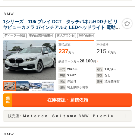
ＢＭＷ
1シリーズ 118i プレイ DCT タッチパネルHDDナビ リ
ヤビューカメラ 17インチアルミ LEDヘッドライト 電動シ
ート ドライビングアシスト パーキングアシスト 前後コー
ディーラー保証
車両品質評価書付
購入プラン付
360°画像付
ナーセンサー ワイヤレスチャージ Bluetooth ETC 禁煙
支払総額
本体価格
237
215.
0
万円
万円
28,100
残価ローン
月々
円
年式
2020
年
走行
1.8
万km
車検
'27/07
修復
なし
保証
保証付
整備
法定整備付
住所
埼玉県鶴ヶ島市
無
在庫確認・見積依頼
料
販売店：
Ｍｏｔｏｒｅｎ Ｓａｉｔａｍａ ＢＭＷ Ｐｒｅｍｉｕｍ Ｓｅｌｅｃｔｉｏｎ 鶴ヶ島
ＢＭＷ