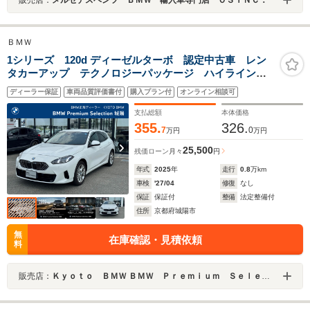
ＢＭＷ
1シリーズ 120d ディーゼルターボ 認定中古車 レン
タカーアップ テクノロジーパッケージ ハイラインパ
ッケージ レザーモカ 電動シート シートヒーター
ディーラー保証
車両品質評価書付
購入プラン付
オンライン相談可
17インチホイール ハーマンカードンスピーカー
支払総額
本体価格
355.
326.
7
0
万円
万円
25,500
残価ローン
月々
円
年式
2025
年
走行
0.8
万km
車検
'27/04
修復
なし
保証
保証付
整備
法定整備付
住所
京都府城陽市
無
在庫確認・見積依頼
料
販売店：
Ｋｙｏｔｏ ＢＭＷ ＢＭＷ Ｐｒｅｍｉｕｍ Ｓｅｌｅｃｔｉｏｎ 城陽