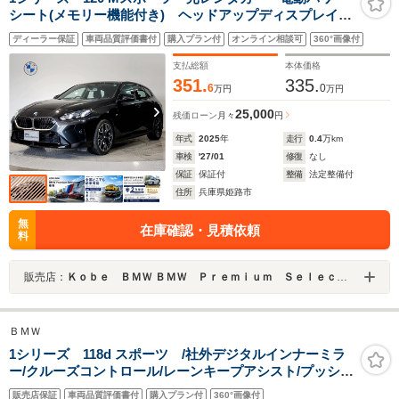
シート(メモリー機能付き) ヘッドアップディスプレイ
アンビエントライト 電動リヤゲート(キックオープン付
ディーラー保証
車両品質評価書付
購入プラン付
オンライン相談可
360°画像付
き) テクノロジーパッケージ オートハイビーム アク
ティブクルーズ
支払総額
本体価格
351.
335.
6
0
万円
万円
25,000
残価ローン
月々
円
年式
2025
年
走行
0.4
万km
車検
'27/01
修復
なし
保証
保証付
整備
法定整備付
住所
兵庫県姫路市
無
在庫確認・見積依頼
料
販売店：
Ｋｏｂｅ ＢＭＷ ＢＭＷ Ｐｒｅｍｉｕｍ Ｓｅｌｅｃｔｉｏｎ 姫路
ＢＭＷ
1シリーズ 118d スポーツ /社外デジタルインナーミラ
ー/クルーズコントロール/レーンキープアシスト/プッシュ
スタート/アイドリングストップ/純正ナビ/LEDヘッドライ
販売店保証
車両品質評価書付
購入プラン付
360°画像付