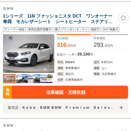
ＢＭＷ
1シリーズ 118i ファッショニスタ DCT ワンオーナー
車両 モカレザーシート シートヒーター ステアリン
グヒーター HDDナビゲーション リヤビューカメ
ディーラー保証
車両品質評価書付
購入プラン付
オンライン相談可
360°画像付
ラ アンビエントライト アップルカープレイ サン
プロテクションガラス 電動パワーゲート
支払総額
本体価格
316.
293.
9
0
万円
万円
39,100
残価ローン
月々
円
年式
2024
年
走行
0.9
万km
車検
車検整備付
修復
なし
保証
保証付
整備
法定整備付
住所
兵庫県姫路市
無
在庫確認・見積依頼
料
販売店：
Ｋｏｂｅ ＢＭＷ ＢＭＷ Ｐｒｅｍｉｕｍ Ｓｅｌｅｃｔｉｏｎ 姫路
ＢＭＷ