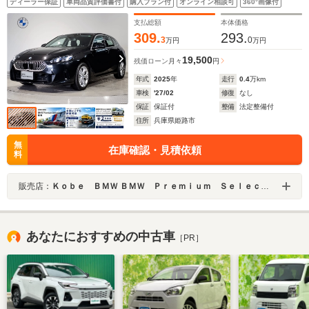
ディーラー保証
車両品質評価書付
購入プラン付
オンライン相談可
360°画像付
ントライト ハンズオフアシスト機能 ヘッドアップデ
ィスプレイ
支払総額
本体価格
309.
293.
3
0
万円
万円
19,500
残価ローン
月々
円
年式
2025
年
走行
0.4
万km
車検
'27/02
修復
なし
保証
保証付
整備
法定整備付
住所
兵庫県姫路市
無
在庫確認・見積依頼
料
販売店：
Ｋｏｂｅ ＢＭＷ ＢＭＷ Ｐｒｅｍｉｕｍ Ｓｅｌｅｃｔｉｏｎ 姫路
あなたにおすすめの中古車
［PR］