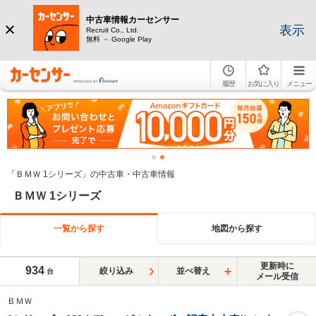
中古車情報カーセンサー
表示
Recruit Co., Ltd.
無料 － Google Play
履歴
お気に入り
メニュー
「ＢＭＷ 1シリーズ」の中古車・中古車情報
ＢＭＷ 1シリーズ
一覧から探す
地図から探す
更新時に
934
絞り込み
並べ替え
台
メール受信
ＢＭＷ