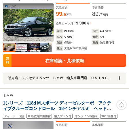
ト/ETC/CD/DVD/Bluetooth
支払総額
本体価格
99.
89.
9
7
万円
万円
9,900
通常ローン
月々
円
年式
2016
年
走行
4.4
万km
車検
'27/09
修復
なし
保証
保証付
整備
法定整備付
住所
大阪府堺市美原区
無
在庫確認・見積依頼
料
販売店：
メルセデスベンツ ＢＭＷ 輸入車専門店 ＯＳＩＮＣ．
ＢＭＷ
1シリーズ 118d Mスポーツ ディーゼルターボ アクテ
ィブクルーズコントロール 18インチアルミ ヘッドア
ップディスプレイ センサテックコンビネーションシー
ディーラー保証
車両品質評価書付
購入プラン付
オンライン相談可
360°画像付
ト 電動シート 電動トランク オートハイビーム 後
退アシスト Bluetooth
支払総額
本体価格