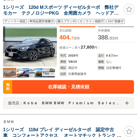
1シリーズ 120d Mスポーツ ディーゼルターボ 弊社デ
モカー テクノロジーPKG 全周囲カメラ ヘッドアッ
プディスプレイ 電動リヤゲート 電動シート シート
ディーラー保証
車両品質評価書付
購入プラン付
オンライン相談可
360°画像付
ヒーター アンビエントライト ACC アンドロイドオ
ート アップルカープレイ ドライビングアシスト
支払総額
本体価格
404.
388.
7
0
万円
万円
27,800
残価ローン
月々
円
年式
2025
年
走行
0.6
万km
車検
'28/10
修復
なし
保証
保証付
整備
法定整備付
住所
兵庫県姫路市
無
在庫確認・見積依頼
料
販売店：
Ｋｏｂｅ ＢＭＷ ＢＭＷ Ｐｒｅｍｉｕｍ Ｓｅｌｅｃｔｉｏｎ 姫路
ＢＭＷ
1シリーズ 118d プレイ ディーゼルターボ 認定中古
車 コンフォートアクセス オートマチック トランク リ