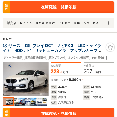
無
在庫確認・見積依頼
料
販売店：
Ｋｏｂｅ ＢＭＷ ＢＭＷ Ｐｒｅｍｉｕｍ Ｓｅｌｅｃｔｉｏｎ 加古川
ＢＭＷ
1シリーズ 118i プレイ DCT ナビPKG LEDヘッドラ
イト HDDナビ リヤビューカメラ アップルカープレ
イ 16AW ドライビングアシスト 運転席電動シート
ディーラー保証
車両品質評価書付
購入プラン付
オンライン相談可
360°画像付
アンビエントライト ミラー内蔵型ETC
支払総額
本体価格
223.
207.
1
0
万円
万円
9,800
残価ローン
月々
円
年式
2021
年
走行
2.5
万km
車検
'28/05
修復
なし
保証
保証付
整備
法定整備付
住所
兵庫県姫路市
無
在庫確認・見積依頼
料