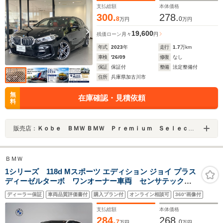
ク開閉 ランバーサポート プラスPKG
支払総額
本体価格
300.
278.
8
0
万円
万円
19,600
残価ローン
月々
円
年式
2023
年
走行
1.7
万km
車検
'26/09
修復
なし
保証
保証付
整備
法定整備付
住所
兵庫県加古川市
無
在庫確認・見積依頼
料
販売店：
Ｋｏｂｅ ＢＭＷ ＢＭＷ Ｐｒｅｍｉｕｍ Ｓｅｌｅｃｔｉｏｎ 加古川
ＢＭＷ
1シリーズ 118d Mスポーツ エディション ジョイ プラス
ディーゼルターボ ワンオーナー車両 センサテックコ
ンビシート 伝度パワーシート(メモリー機能付き) アク
ディーラー保証
車両品質評価書付
購入プラン付
オンライン相談可
360°画像付
ティブクルーズコントロール ワイヤレスチャージャ
ー アンビエントライト アップルカープレイ 18イン
支払総額
本体価格
チアルミホイール
284.
268.
7
0
万円
万円