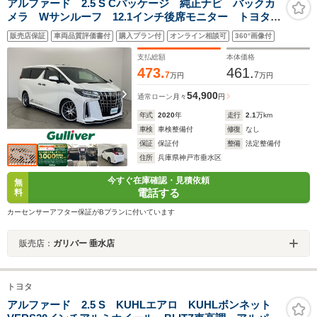
アルファード 2.5 S Cパッケージ 純正ナビ バックカ
メラ Wサンルーフ 12.1インチ後席モニター トヨタセ
ーフティセンス KUHLエアロ 三眼LEDヘッドライト
販売店保証
車両品質評価書付
購入プラン付
オンライン相談可
360°画像付
パワーバックドア ハンドルヒーター シートヒータ
ー・ベンチレーション
支払総額
本体価格
473.
461.
7
7
万円
万円
54,900
通常ローン
月々
円
年式
2020
年
走行
2.1
万km
車検
車検整備付
修復
なし
保証
保証付
整備
法定整備付
住所
兵庫県神戸市垂水区
今すぐ在庫確認・見積依頼
無
電話する
料
カーセンサーアフター保証がBプランに付いています
販売店：
ガリバー 垂水店
トヨタ
アルファード 2.5 S KUHLエアロ KUHLボンネット