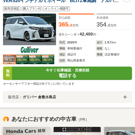
VERS20インチアルミホイール BLITZ車高調 アルパイ
ンBIGX11インチアルミ アルパインフリップダウン 両
販売店保証
購入プラン付
オンライン相談可
パワスラ トヨタセーフティセンス バックカメラ
支払総額
本体価格
365.
354.
8
6
万円
万円
42,400
通常ローン
月々
円
年式
2020
年
走行
1.9
万km
車検
車検整備付
修復
なし
保証
保証付
整備
法定整備付
住所
岡山県倉敷市
今すぐ在庫確認・見積依頼
無
電話する
料
カーセンサーアフター保証がBプランに付いています
販売店：
ガリバー 倉敷水島店
あなたにおすすめの中古車
［PR］