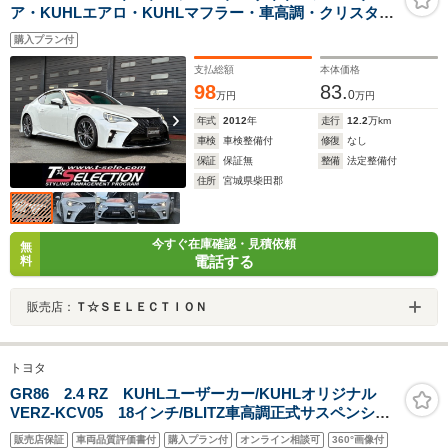
ア・KUHLエアロ・KUHLマフラー・車高調・クリスタル
アイヘッドライト&テールレンズ
購入プラン付
支払総額
本体価格
98
83.
0
万円
万円
年式
2012
年
走行
12.2
万km
車検
車検整備付
修復
なし
保証
保証無
整備
法定整備付
住所
宮城県柴田郡
今すぐ在庫確認・見積依頼
無
電話する
料
販売店：
Ｔ☆ＳＥＬＥＣＴＩＯＮ
トヨタ
GR86 2.4 RZ KUHLユーザーカー/KUHLオリジナル
VERZ-KCV05 18インチ/BLITZ車高調正式サスペンショ
ン/ドライブレコーダー/ETC/純正9インチナビゲーション/
販売店保証
車両品質評価書付
購入プラン付
オンライン相談可
360°画像付