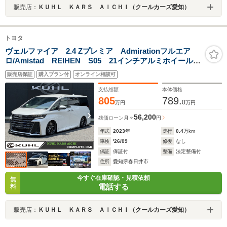
販売店：
ＫＵＨＬ ＫＡＲＳ ＡＩＣＨＩ（クールカーズ愛知）
トヨタ
ヴェルファイア 2.4 Zプレミア Admirationフルエア
ロ/Amistad REIHEN S05 21インチアルミホイール21
インチAW/ローダウンサスペンション/禁煙車
販売店保証
購入プラン付
オンライン相談可
支払総額
本体価格
805
789.
0
万円
万円
56,200
残価ローン
月々
円
年式
2023
年
走行
0.4
万km
車検
'26/09
修復
なし
保証
保証付
整備
法定整備付
住所
愛知県春日井市
今すぐ在庫確認・見積依頼
無
電話する
料
販売店：
ＫＵＨＬ ＫＡＲＳ ＡＩＣＨＩ（クールカーズ愛知）