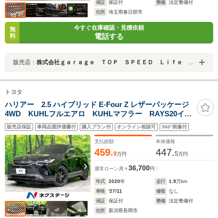
保証
保証付
整備
法定整備付
住所
埼玉県春日部市
今すぐ在庫確認・見積依頼
無
電話する
料
販売店：
株式会社ｇａｒａｇｅ ＴＯＰ ＳＰＥＥＤ Ｌｉｆｅ Ｓｔｙｌｅ
トヨタ
ハリアー 2.5 ハイブリッド E-Four Z レザーパッケージ
4WD KUHLフルエアロ KUHLマフラー RAYS20イン
チAW 調光パノラマルーフ 純正12.3型ナビ 全周囲カ
販売店保証
車両品質評価書付
購入プラン付
オンライン相談可
360°画像付
メラ 電動リアゲート Bluetooth デジタルインナーミ
ラー シートベンチレーション
支払総額
本体価格
459.
447.
9
5
万円
万円
36,700
通常ローン
月々
円
年式
2020
年
走行
1.9
万km
車検
'27/11
修復
なし
保証
保証付
整備
法定整備付
住所
新潟県長岡市