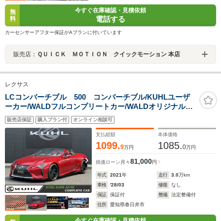
今すぐ在庫確認・見積依頼
無
電話する
料
カーセンサーアフター保証がAプランに付いています
販売店：
ＱＵＩＣＫ ＭＯＴＩＯＮ クイックモーション 本店
レクサス
LCコンバーチブル 500 コンバーチブル/KUHLユーザ
ーカー/WALDフルコンプリートカー/WALDオリジナルエ
アロ3点装着済み/WALD21インチアルミホイール+コンチ
販売店保証
購入プラン付
オンライン相談可
ネンタルタイヤ/BLITZ車高調整式サスペンション
支払総額
本体価格
1099.
1085.
9
0
万円
万円
81,000
残価ローン
月々
円
年式
2021
年
走行
3.0
万km
車検
'28/03
修復
なし
保証
保証付
整備
法定整備付
住所
愛知県春日井市
今すぐ在庫確認・見積依頼