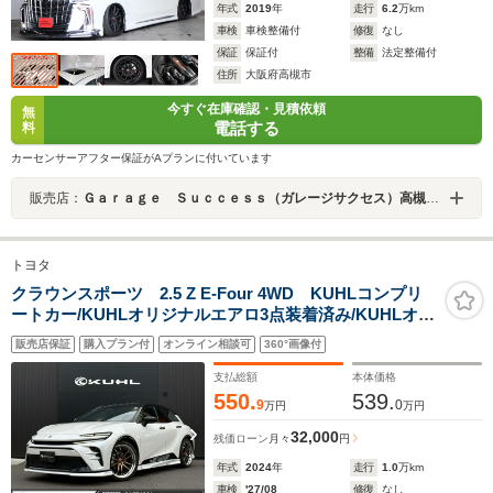
年式
2019
年
走行
6.2
万km
車検
車検整備付
修復
なし
保証
保証付
整備
法定整備付
住所
大阪府高槻市
今すぐ在庫確認・見積依頼
無
電話する
料
カーセンサーアフター保証がAプランに付いています
販売店：
Ｇａｒａｇｅ Ｓｕｃｃｅｓｓ（ガレージサクセス）高槻店 アルファード・ヴェルファイア・ノア・ヴォクシー専門店
トヨタ
クラウンスポーツ 2.5 Z E-Four 4WD KUHLコンプリ
ートカー/KUHLオリジナルエアロ3点装着済み/KUHLオリ
ジナルVERZホイール KCV04 21インチ リミテッド
販売店保証
購入プラン付
オンライン相談可
360°画像付
ブロンズ/BLITZ ZZ-R車高調正式サスペンション/禁煙車
支払総額
本体価格
550.
539.
9
0
万円
万円
32,000
残価ローン
月々
円
年式
2024
年
走行
1.0
万km
車検
'27/08
修復
なし