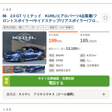
トヨタ
86 2.0 GT リミテッド KUHL/エアロパーツ4点装着/フ
ロントスポイラー/サイドステップ/リアスポイラー/フロン
トフェンダー/WEDS製ホイール/クリスタルアイテールラ
販売店保証
購入プラン付
オンライン相談可
360°画像付
ンプ/車検対応マフラー/シートヒーター
支払総額
本体価格
199
185.
0
万円
万円
13,100
通常ローン
月々
円
年式
2014
年
走行
4.3
万km
車検
'27/02
修復
なし
保証
保証付
整備
法定整備付
住所
福岡県古賀市
今すぐ在庫確認・見積依頼
無
電話する
料
販売店：
ＫＵＨＬ ＦＵＫＵＯＫＡ（クール福岡）
トヨタ