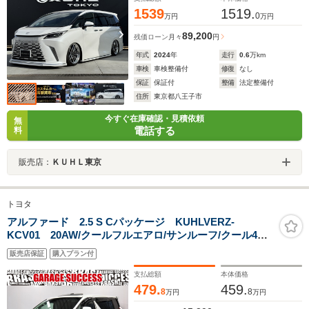
1539
1519.
0
万円
万円
89,200
残価ローン
月々
円
年式
2024
年
走行
0.6
万km
車検
車検整備付
修復
なし
保証
保証付
整備
法定整備付
住所
東京都八王子市
今すぐ在庫確認・見積依頼
無
電話する
料
販売店：
ＫＵＨＬ東京
トヨタ
アルファード 2.5 S Cパッケージ KUHLVERZ-
KCV01 20AW/クールフルエアロ/サンルーフ/クール4本
出しマフラー/ブリッツ車高調/JBLサウンド/シグネイチャ
販売店保証
購入プラン付
ーイルミ/Bluetooth/バックカメラ/クルコン/レーダー探知
機
支払総額
本体価格
479.
459.
8
8
万円
万円