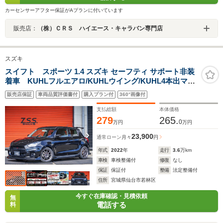
カーセンサーアフター保証がAプランに付いています
販売店：
（株）ＣＲＳ ハイエース・キャラバン専門店
スズキ
スイフト スポーツ 1.4 スズキ セーフティ サポート非装
着車 KUHLフルエアロ/KUHLウイング/KUHL4本出マフ
ラー/ENKEI PF09 ホイール/BLITZレーダー探知機/BLITZ
販売店保証
車両品質評価書付
購入プラン付
360°画像付
車高調/MONSTERドアハンドルプロテクター/ETC
支払総額
本体価格
279
265.
0
万円
万円
23,900
通常ローン
月々
円
年式
2022
年
走行
3.6
万km
車検
車検整備付
修復
なし
保証
保証付
整備
法定整備付
住所
宮城県仙台市若林区
今すぐ在庫確認・見積依頼
無
電話する
料