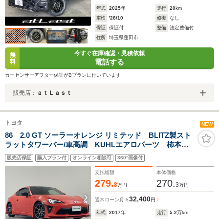
年式
2025
年
走行
20
km
車検
'28/10
修復
なし
保証
保証付
整備
法定整備付
住所
埼玉県蓮田市
今すぐ在庫確認・見積依頼
無
電話する
料
カーセンサーアフター保証がBプランに付いています
販売店：
ａｔＬａｓｔ
トヨタ
NEW
86 2.0 GT ソーラーオレンジ リミテッド BLITZ製スト
ラットタワーバー/車高調 KUHLエアロパーツ 柿本改
Regu.06&Rマフラー 社外ナビ バックカメラ 前後ド
販売店保証
購入プラン付
オンライン相談可
360°画像付
ラレコ デジタルインナーミラー ETC クルコン 衝
突軽減 純正17AW
支払総額
本体価格
279.
270.
8
3
万円
万円
32,400
通常ローン
月々
円
年式
2017
年
走行
5.2
万km