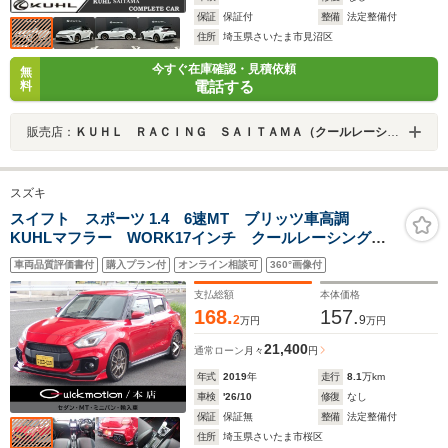
保証
保証付
整備
法定整備付
住所
埼玉県さいたま市見沼区
今すぐ在庫確認・見積依頼
無
電話する
料
販売店：
ＫＵＨＬ ＲＡＣＩＮＧ ＳＡＩＴＡＭＡ（クールレーシングさいたま）
スズキ
スイフト スポーツ 1.4 6速MT ブリッツ車高調
KUHLマフラー WORK17インチ クールレーシングエ
アロ カロッツェリアナビ 地デジ Bluetooth 記録
車両品質評価書付
購入プラン付
オンライン相談可
360°画像付
簿 クルーズコントロール シートヒーター LEDヘッ
ドライト ETC スマートキー
支払総額
本体価格
168.
157.
2
9
万円
万円
21,400
通常ローン
月々
円
年式
2019
年
走行
8.1
万km
車検
'26/10
修復
なし
保証
保証無
整備
法定整備付
住所
埼玉県さいたま市桜区