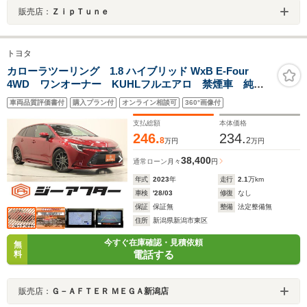
販売店：
ＺｉｐＴｕｎｅ
トヨタ
カローラツーリング 1.8 ハイブリッド WxB E-Four
4WD ワンオーナー KUHLフルエアロ 禁煙車 純正
10.5インチナビ バックカメラ フルセグTV OPシート
車両品質評価書付
購入プラン付
オンライン相談可
360°画像付
ヒーター OPステアリングヒーター 電動リアゲート
レーダークルーズコントロール ETC
支払総額
本体価格
246.
234.
8
2
万円
万円
38,400
通常ローン
月々
円
年式
2023
年
走行
2.1
万km
車検
'28/03
修復
なし
保証
保証無
整備
法定整備無
住所
新潟県新潟市東区
今すぐ在庫確認・見積依頼
無
電話する
料
販売店：
Ｇ－ＡＦＴＥＲ ＭＥＧＡ新潟店