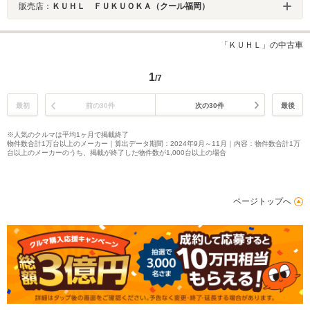
販売店：
ＫＵＨＬ ＦＵＫＵＯＫＡ（クール福岡）
「ＫＵＨＬ」の中古車
1
/7
最初
前の30件
次の30件
最後
※人気のクルマは平均1ヶ月で掲載終了
物件数合計1万台以上のメーカー｜算出データ期間：2024年9月～11月｜内容：物件数合計1万
台以上のメーカーのうち、掲載が終了した物件数が1,000台以上の場合
ページトップへ