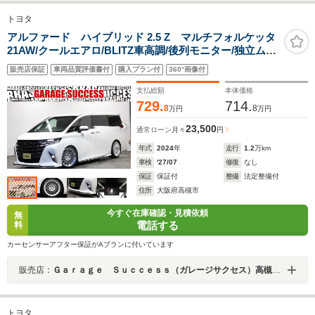
トヨタ
アルファード ハイブリッド 2.5 Z マルチフォルケッタ
21AW/クールエアロ/BLITZ車高調/後列モニター/独立ムー
ンルーフ/トヨタチームメイト/100V電源/360度カメラ/Bカ
販売店保証
車両品質評価書付
購入プラン付
360°画像付
メ/パワーBドア/デジミラ/ドラレコ/ETC2.0
支払総額
本体価格
729.
714.
8
8
万円
万円
23,500
通常ローン
月々
円
年式
2024
年
走行
1.2
万km
車検
'27/07
修復
なし
保証
保証付
整備
法定整備付
住所
大阪府高槻市
今すぐ在庫確認・見積依頼
無
電話する
料
カーセンサーアフター保証がAプランに付いています
販売店：
Ｇａｒａｇｅ Ｓｕｃｃｅｓｓ（ガレージサクセス）高槻店 アルファード・ヴェルファイア・ノア・ヴォクシー専門店
トヨタ