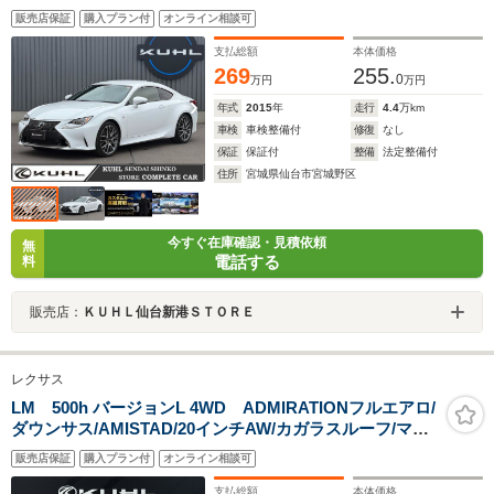
ZERO-805V/純正フロアマット/バックカメラ/LEDヘッド
販売店保証
購入プラン付
オンライン相談可
ライト+テールランプ/LEDフォグランプ
支払総額
本体価格
269
255.
0
万円
万円
年式
2015
年
走行
4.4
万km
車検
車検整備付
修復
なし
保証
保証付
整備
法定整備付
住所
宮城県仙台市宮城野区
今すぐ在庫確認・見積依頼
無
電話する
料
販売店：
ＫＵＨＬ仙台新港ＳＴＯＲＥ
レクサス
LM 500h バージョンL 4WD ADMIRATIONフルエアロ/
ダウンサス/AMISTAD/20インチAW/カガラスルーフ/マー
クレビンソン/リアエンター/ユニバーサルステップ/3眼
販売店保証
購入プラン付
オンライン相談可
LEDヘッドライト/全周囲/レクサスセーフティーシステム/
デジタルインナーミラー
支払総額
本体価格