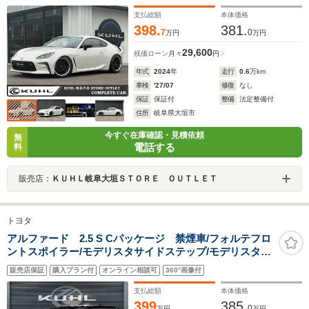
フロアマット/禁煙車/ワンオーナー
支払総額
本体価格
398.
381.
7
0
万円
万円
29,600
残価ローン
月々
円
年式
2024
年
走行
0.6
万km
車検
'27/07
修復
なし
保証
保証付
整備
法定整備付
住所
岐阜県大垣市
今すぐ在庫確認・見積依頼
無
電話する
料
販売店：
ＫＵＨＬ岐阜大垣ＳＴＯＲＥ ＯＵＴＬＥＴ
トヨタ
アルファード 2.5 S Cパッケージ 禁煙車/フォルテフロ
ントスポイラー/モデリスタサイドステップ/モデリスタリ
アスポイラー/アルパインBIG-X/後席モニター/アクシス車
販売店保証
購入プラン付
オンライン相談可
360°画像付
高調/WORKシュバート/ツインムーンルーフ/
支払総額
本体価格
399
385.
0
万円
万円