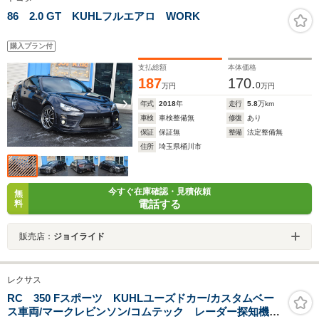
86 2.0 GT KUHLフルエアロ WORK
購入プラン付
支払総額
本体価格
187
170.
0
万円
万円
年式
2018
年
走行
5.8
万km
車検
車検整備無
修復
あり
保証
保証無
整備
法定整備無
住所
埼玉県桶川市
今すぐ在庫確認・見積依頼
無
電話する
料
販売店：
ジョイライド
レクサス
RC 350 Fスポーツ KUHLユーズドカー/カスタムベー
ス車両/マークレビンソン/コムテック レーダー探知機