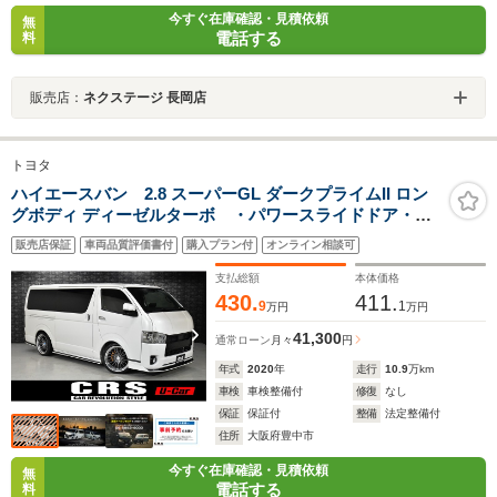
今すぐ在庫確認・見積依頼
無
電話する
料
販売店：
ネクステージ 長岡店
トヨタ
ハイエースバン 2.8 スーパーGL ダークプライムII ロン
グボディ ディーゼルターボ ・パワースライドドア・デ
ジタルインナーミラー・パノラミックビューモニター・
販売店保証
車両品質評価書付
購入プラン付
オンライン相談可
ESSEX特注色スモークブラックホイール・KUHL
RACING フルエアロ シングルマフラー・11型ナビ・後
支払総額
本体価格
席モニター・pivotオートクルーズ
430.
411.
9
1
万円
万円
41,300
通常ローン
月々
円
年式
2020
年
走行
10.9
万km
車検
車検整備付
修復
なし
保証
保証付
整備
法定整備付
住所
大阪府豊中市
今すぐ在庫確認・見積依頼
無
電話する
料