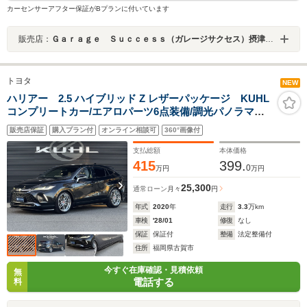
カーセンサーアフター保証がBプランに付いています
販売店：
Ｇａｒａｇｅ Ｓｕｃｃｅｓｓ（ガレージサクセス）摂津本店 プリウス・ハイエース・マークＸ専門店
トヨタ
NEW
ハリアー 2.5 ハイブリッド Z レザーパッケージ KUHL
コンプリートカー/エアロパーツ6点装備/調光パノラマル
ーフ/パノラミックビューモニター/寒冷地仕様/BLITZ ZZ-
販売店保証
購入プラン付
オンライン相談可
360°画像付
R DSC+/ウェッズ21インチホイール/ヴァレンティテー
ル/PHVグリル/
支払総額
本体価格
415
399.
0
万円
万円
25,300
通常ローン
月々
円
年式
2020
年
走行
3.3
万km
車検
'28/01
修復
なし
保証
保証付
整備
法定整備付
住所
福岡県古賀市
今すぐ在庫確認・見積依頼
無
電話する
料