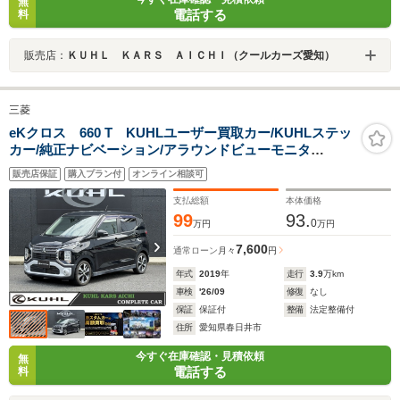
無
電話する
料
販売店：
ＫＵＨＬ ＫＡＲＳ ＡＩＣＨＩ（クールカーズ愛知）
三菱
eKクロス 660 T KUHLユーザー買取カー/KUHLステッ
カー/純正ナビベーション/アラウンドビューモニタ
ー/ETC/サイドバイザー/フロアマット/純正ホイール/禁煙
販売店保証
購入プラン付
オンライン相談可
車/スマートキー/スペアキー
支払総額
本体価格
99
93.
0
万円
万円
7,600
通常ローン
月々
円
年式
2019
年
走行
3.9
万km
車検
'26/09
修復
なし
保証
保証付
整備
法定整備付
住所
愛知県春日井市
今すぐ在庫確認・見積依頼
無
電話する
料