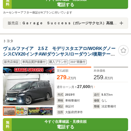
無
電話する
料
カーセンサーアフター保証がAプランに付いています
販売店：
Ｇａｒａｇｅ Ｓｕｃｃｅｓｓ（ガレージサクセス）高槻店 アルファード・ヴェルファイア・ノア・ヴォクシー専門店
トヨタ
ヴェルファイア 2.5 Z モデリスタエアロ/WORKグノー
シスCVX20インチAW/ダウンサス/ローダウン/後期テール
レンズ/KUHLリヤウィング/ワンオフ2本出しマフラー/パ
販売店保証
車両品質評価書付
購入プラン付
360°画像付
ワースライドドア/シートカバー/後席モニター
支払総額
本体価格
279.
259.
2
8
万円
万円
27,600
通常ローン
月々
円
年式
2015
年
走行
5.5
万km
車検
車検整備付
修復
なし
保証
保証付
整備
法定整備付
住所
大阪府摂津市
今すぐ在庫確認・見積依頼
無
電話する
料