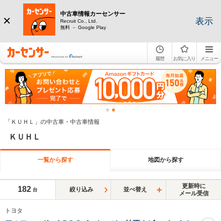
中古車情報カーセンサー
表示
Recruit Co., Ltd.
無料 － Google Play
履歴
お気に入り
メニュー
「ＫＵＨＬ」の中古車・中古車情報
ＫＵＨＬ
一覧から探す
地図から探す
更新時に
182
絞り込み
並べ替え
台
メール受信
トヨタ