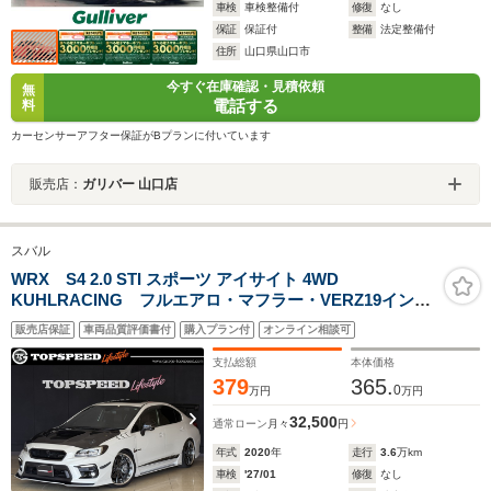
車検
車検整備付
修復
なし
保証
保証付
整備
法定整備付
住所
山口県山口市
今すぐ在庫確認・見積依頼
無
電話する
料
カーセンサーアフター保証がBプランに付いています
販売店：
ガリバー 山口店
スバル
WRX S4 2.0 STI スポーツ アイサイト 4WD
KUHLRACING フルエアロ・マフラー・VERZ19インチ
AW VOLTEX GTウイング ブリッツ車高調 近藤エ
販売店保証
車両品質評価書付
購入プラン付
オンライン相談可
ンジニアリング カーボンボンネット Defi3連メータ
ー HKSブローオフバルブ
支払総額
本体価格
379
365.
0
万円
万円
32,500
通常ローン
月々
円
年式
2020
年
走行
3.6
万km
車検
'27/01
修復
なし