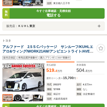
住所
東京都八王子市
今すぐ在庫確認・見積依頼
無
電話する
料
販売店：
ＫＵＨＬ東京
トヨタ
アルファード 2.5 S Cパッケージ サンルーフ/KUHLエ
アロ&ウィング/WORK21AW/アンビエントライト/AVEST
ドアミラー/AXIS車高調/100V電源/前後ドラレコ/Bカメラ/
販売店保証
車両品質評価書付
購入プラン付
360°画像付
パワーBドア/シートヒーター/クルコン/ETC
支払総額
本体価格
519.
504.
8
8
万円
万円
15,700
通常ローン
月々
円
年式
2022
年
走行
4.2
万km
車検
'27/09
修復
なし
保証
保証付
整備
法定整備付
住所
大阪府高槻市
今すぐ在庫確認・見積依頼