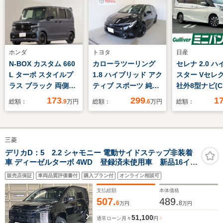
ホンダ
トヨタ
日産
N-BOX カスタム 660
カローラツーリング
セレナ 2.0 
L ターボ スタイルプ
1.8 ハイブリッド アク
スター Vセレ
ラス ブラック 両側電
ティブ スポーツ 純正
社外8型ナビ(
動スライドドア
ディスプレイオーディ
DVD BT 
173
299
1
総額：
.9
万円
総額：
.6
万円
総額：
オ Bluetoothオーデ
TV) 両側パ
ィオ フルセグTV
イドドア ア
バックモニター シー
後席モニター
三菱
トヒーター ビルトイ
ンドビューモ
ンETC LEDヘッドラ
コーナーセン
デリカD：5 2.2 シャモニー 電動サイドステップ非装着
車 ディーゼルターボ 4WD 登録済未使用車 新品16イン
イト
ルーズコント
チM9+ 11型ナビ HDMIポート KUHLフロントディフ
純正LEDヘッ
販売店保証
車両品質評価書付
購入プラン付
オンライン相談可
ューザー JAOSマッドガード オープンカントリー
ト ETC
R/T 両側パワースライドドア シートヒーター LEDヘ
支払総額
本体価格
ッドライト パノラマビュー
507.
489.
6
8
万円
万円
51,100
通常ローン
月々
円