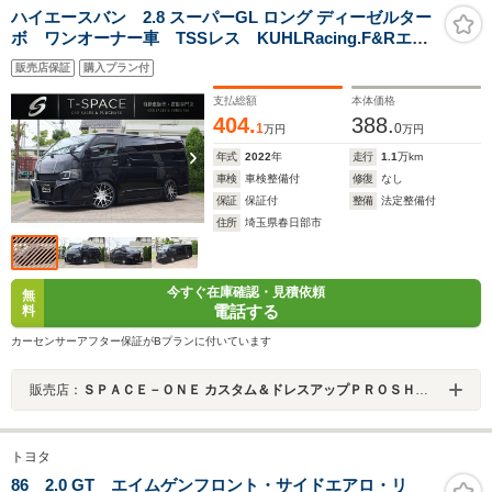
ハイエースバン 2.8 スーパーGL ロング ディーゼルター
ボ ワンオーナー車 TSSレス KUHLRacing.F&Rエア
ロ・ボンネット MODELLISTA.Sエアロ 20AW ローダウ
販売店保証
購入プラン付
ン COPLUSプラチナヘッドライト シーケンシャルテール
ALPINE11型フローティングナビ LINKSFACTORYベッド
支払総額
本体価格
キット
404.
388.
1
0
万円
万円
年式
2022
年
走行
1.1
万km
車検
車検整備付
修復
なし
保証
保証付
整備
法定整備付
住所
埼玉県春日部市
今すぐ在庫確認・見積依頼
無
電話する
料
カーセンサーアフター保証がBプランに付いています
販売店：
ＳＰＡＣＥ－ＯＮＥ カスタム＆ドレスアップＰＲＯＳＨＯＰ
トヨタ
86 2.0 GT エイムゲンフロント・サイドエアロ・リ