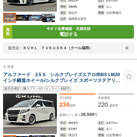
年式
2023
年
走行
0.9
万km
車検
'28/06
修復
なし
保証
保証付
整備
法定整備付
住所
福岡県古賀市
今すぐ在庫確認・見積依頼
無
電話する
料
販売店：
ＫＵＨＬ ＦＵＫＵＯＫＡ（クール福岡）
トヨタ
アルファード 2.5 S シルクブレイズエアロ/BBS LM20
インチ鍛造ホイール/シルクブレイズ スポーツステアリン
グ/ETC/ALPINEナビ
販売店保証
購入プラン付
オンライン相談可
支払総額
本体価格
234
220.
0
万円
万円
28,500
残価ローン
月々
円
年式
2016
年
走行
4.6
万km
車検
'27/07
修復
あり
保証
保証付
整備
法定整備付