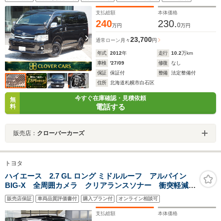
HID・キーレス・新品夏タイヤ&新品AW・冬タイヤ付・1
年保障付
支払総額
本体価格
240
230.
0
万円
万円
23,700
通常ローン
月々
円
年式
2012
年
走行
10.2
万km
車検
'27/09
修復
なし
保証
保証付
整備
法定整備付
住所
北海道札幌市白石区
今すぐ在庫確認・見積依頼
無
電話する
料
販売店：
クローバーカーズ
トヨタ
ハイエース 2.7 GL ロング ミドルルーフ アルパイン
BIG-X 全周囲カメラ クリアランスソナー 衝突軽減ブ
レーキ ステアリングスイッチ デジタルインナーミラ
販売店保証
車両品質評価書付
購入プラン付
オンライン相談可
ー LEDヘッドライト スマートキー ETC フロント
スポイラー ベッドキット 10人乗り
支払総額
本体価格