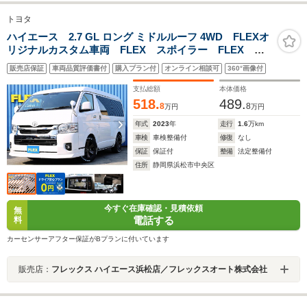
トヨタ
ハイエース 2.7 GL ロング ミドルルーフ 4WD FLEXオ
リジナルカスタム車両 FLEX スポイラー FLEX オ
ーバーフェンダー FLEX ネオトレ-ステール FLEX バ
販売店保証
車両品質評価書付
購入プラン付
オンライン相談可
360°画像付
ルベロアーバングランデ グッドイヤーナスカータイ
ヤ シートカバー カロッツェリア7インチナビ ETC
支払総額
本体価格
518.
489.
8
8
万円
万円
年式
2023
年
走行
1.6
万km
車検
車検整備付
修復
なし
保証
保証付
整備
法定整備付
住所
静岡県浜松市中央区
今すぐ在庫確認・見積依頼
無
電話する
料
カーセンサーアフター保証がBプランに付いています
販売店：
フレックス ハイエース浜松店／フレックスオート株式会社