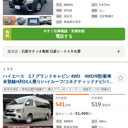
年式
2024
年
走行
2.4
万km
車検
'27/12
修復
なし
保証
保証付
整備
法定整備付
住所
島根県出雲市
今すぐ在庫確認・見積依頼
無
電話する
料
販売店：
日産サティオ島根 日産Ｕ－ＣＡＲ出雲
トヨタ
ハイエース 2.7 グランドキャビン 4WD 4WD/9型/新車
未登録/4列10人乗り/ハイルーフ/コネクティッドナビ/パノ
ラミックビューモニター/デジタルインナーミラー/パワー
販売店保証
車両品質評価書付
購入プラン付
オンライン相談可
360°画像付
スライドドア/寒冷地仕様/BiBeamヘッド/コーナーセンサ
ー
支払総額
本体価格
541
519.
8
万円
万円
51,400
通常ローン
月々
円
年式
2026
年
走行
10
km
車検
新車未登録
修復
なし