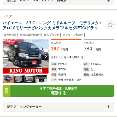
販売店：
ＧＲ８ ＯＵＴＤＯＯＲ 岡崎店
トヨタ
ハイエース 2.7 GL ロング ミドルルーフ モデリスタエ
アロ/メモリーナビ/バックカメラ/フルセグ/ETC/ドライブ
レコーダー/後席モニター/パーキングアシスト/障害物セン
販売店保証
車両品質評価書付
購入プラン付
オンライン相談可
サー/AC100V/純正アルミ/HDMI入力端子/USB入力端子/オ
ートマチックハイビーム
支払総額
本体価格
397.
384.
6
8
万円
万円
31,900
通常ローン
月々
円
年式
2020
年
走行
3.8
万km
車検
'27/08
修復
なし
保証
保証付
整備
法定整備無
住所
千葉県千葉市中央区
今すぐ在庫確認・見積依頼
無
電話する
料
販売店：
キングモーター