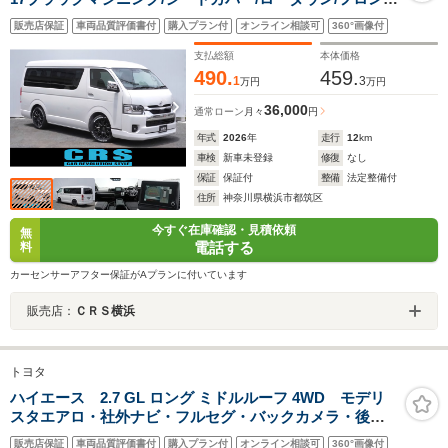
スポイラー/パノラミックビューモニター/デジタルインナ
販売店保証
車両品質評価書付
購入プラン付
オンライン相談可
360°画像付
ーミラー/パワースライドドア/10人乗り/9型
支払総額
本体価格
490.
459.
1
3
万円
万円
36,000
通常ローン
月々
円
年式
2026
年
走行
12
km
車検
新車未登録
修復
なし
保証
保証付
整備
法定整備付
住所
神奈川県横浜市都筑区
今すぐ在庫確認・見積依頼
無
電話する
料
カーセンサーアフター保証がAプランに付いています
販売店：
ＣＲＳ横浜
トヨタ
ハイエース 2.7 GL ロング ミドルルーフ 4WD モデリ
スタエアロ・社外ナビ・フルセグ・バックカメラ・後席
モニター・パワスラ・Rヒーター・クーラー・ETC・
販売店保証
車両品質評価書付
購入プラン付
オンライン相談可
360°画像付