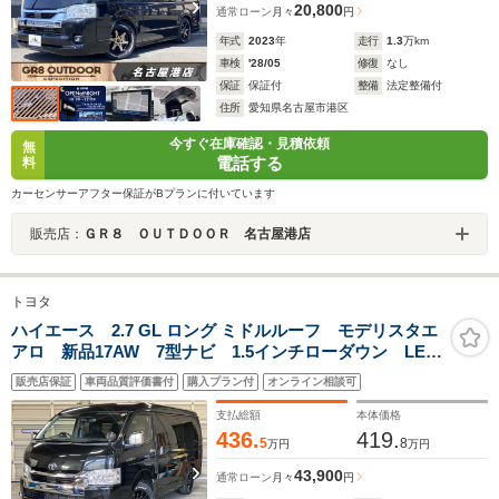
20,800
通常ローン
月々
円
年式
2023
年
走行
1.3
万km
車検
'28/05
修復
なし
保証
保証付
整備
法定整備付
住所
愛知県名古屋市港区
今すぐ在庫確認・見積依頼
無
電話する
料
カーセンサーアフター保証がBプランに付いています
販売店：
ＧＲ８ ＯＵＴＤＯＯＲ 名古屋港店
トヨタ
ハイエース 2.7 GL ロング ミドルルーフ モデリスタエ
アロ 新品17AW 7型ナビ 1.5インチローダウン LED
ヘッドライト 片側パワースライドドア スマートキ
販売店保証
車両品質評価書付
購入プラン付
オンライン相談可
ー ファブレスヴァローネLV-12&トーヨーH30 黒革調
シートカバー バックカメラ ETC
支払総額
本体価格
436.
419.
5
8
万円
万円
43,900
通常ローン
月々
円