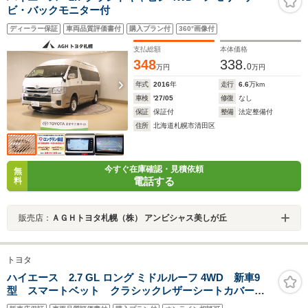
ビ・バックモニター付
ディーラー保証
車両品質評価書付
購入プラン付
360°画像付
支払総額
本体価格
348
338.
0
万円
万円
年式
2016
年
走行
6.6
万km
車検
'27/05
修復
なし
保証
保証付
整備
法定整備付
住所
北海道札幌市清田区
今すぐ在庫確認・見積依頼
無
電話する
料
販売店：
ＡＧＨトヨタ札幌（株） アンビシャス美しが丘
トヨタ
ハイエース 2.7 GL ロング ミドルルーフ 4WD 新車9
型 スマートベット クラシックレザーシートカバー
デルフ02アルミ ナスカー17インチタイヤ オメガLED