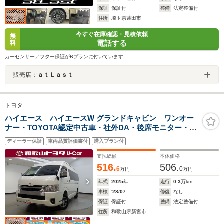
保証
保証付
整備
法定整備付
住所
埼玉県蓮田市
今すぐ在庫確認・見積依頼
無
電話する
料
カーセンサーアフター保証がBプランに付いています
販売店：
ａｔＬａｓｔ
トヨタ
ハイエース ハイエースW グランドキャビン ワンオー
ナー・TOYOTA認定中古車・社外DA・後席モニター・
AC100V電源・LEDヘッドライト・パノラミックビューモ
ディーラー保証
車両品質評価書付
購入プラン付
ニター・ETC
支払総額
本体価格
516.
506.
6
0
万円
万円
年式
2025
年
走行
0.3
万km
車検
'28/07
修復
なし
保証
保証付
整備
法定整備付
住所
和歌山県新宮市