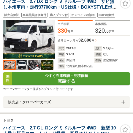
ハイエース 2.7 DX ロング ミドルルーフ 4WD サビ無
し本州車両・走行37700km・US仕様・BOXYSTYLEボン
ネット・バックドアスムージング・ローダウン・電動ス
販売店保証
車両品質評価書付
購入プラン付
オンライン相談可
360°画像付
ライド・社外ナビ・F/B/Sカメラ・フルセグ・ETC・
LED・Rヒータークーラー・1年保証
支払総額
本体価格
330
320.
0
万円
万円
32,600
通常ローン
月々
円
年式
2017
年
走行
3.8
万km
車検
'27/11
修復
なし
保証
保証付
整備
法定整備付
住所
北海道札幌市白石区
今すぐ在庫確認・見積依頼
無
電話する
料
カーセンサーアフター保証がAプランに付いています
販売店：
クローバーカーズ
トヨタ
ハイエース 2.7 GL ロング ミドルルーフ 4WD 新型 10