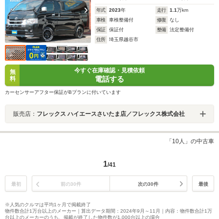
年式
2023
年
走行
1.1
万km
車検
車検整備付
修復
なし
保証
保証付
整備
法定整備付
住所
埼玉県越谷市
今すぐ在庫確認・見積依頼
無
電話する
料
カーセンサーアフター保証がBプランに付いています
販売店：
フレックス ハイエースさいたま店／フレックス株式会社
「10人」の中古車
1
/41
最初
前の30件
次の30件
最後
※人気のクルマは平均1ヶ月で掲載終了
物件数合計1万台以上のメーカー｜算出データ期間：2024年9月～11月｜内容：物件数合計1万
台以上のメーカーのうち、掲載が終了した物件数が1,000台以上の場合