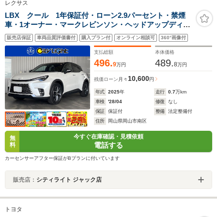
レクサス
LBX クール 1年保証付・ローン2.9パーセント・禁煙
車・1オーナー・マークレビンソン・ヘッドアップディス
プレイ・ワイヤレス充電・ナビ・TV・Bluetooth・パノラ
販売店保証
車両品質評価書付
購入プラン付
オンライン相談可
360°画像付
ミックビューモニター・レクサスセーフティ・クルーズ
コントロール
支払総額
本体価格
496.
489.
9
8
万円
万円
10,600
残価ローン
月々
円
年式
2025
年
走行
0.7
万km
車検
'28/04
修復
なし
保証
保証付
整備
法定整備付
住所
岡山県岡山市南区
今すぐ在庫確認・見積依頼
無
電話する
料
カーセンサーアフター保証がBプランに付いています
販売店：
シティライト ジャック店
トヨタ