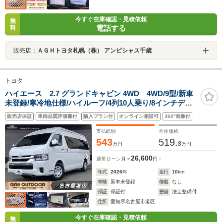
今すぐ在庫確認・見積依頼
無
電話する
料
販売店：
ＡＧＨトヨタ札幌（株） アンビシャス千歳
トヨタ
ハイエース 2.7 グランドキャビン 4WD 4WD/9型/新車
未登録/寒冷地仕様/ハイルーフ/4列10人乗り/8インチディ
スプレイオーディオプラス/パノラミックビューモニター/
販売店保証
車両品質評価書付
購入プラン付
オンライン相談可
360°画像付
デジタルインナーミラー/パワースライドドア/Bi-Beamヘ
ッド
支払総額
本体価格
543
519.
8
万円
万円
26,600
通常ローン
月々
円
年式
2026
年
走行
10
km
車検
新車未登録
修復
なし
保証
保証付
整備
法定整備付
住所
愛知県名古屋市港区
今すぐ在庫確認・見積依頼
無