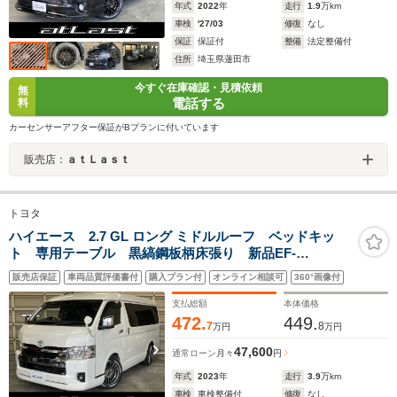
年式
2022
年
走行
1.9
万km
車検
'27/03
修復
なし
保証
保証付
整備
法定整備付
住所
埼玉県蓮田市
今すぐ在庫確認・見積依頼
無
電話する
料
カーセンサーアフター保証がBプランに付いています
販売店：
ａｔＬａｓｔ
トヨタ
ハイエース 2.7 GL ロング ミドルルーフ ベッドキッ
ト 専用テーブル 黒縞鋼板柄床張り 新品EF-
17&TOYO H30 2インチローダウン ギブソンフロン
販売店保証
車両品質評価書付
購入プラン付
オンライン相談可
360°画像付
トリップ 415コブラプレステージLEDテールランプ フ
リップダウンモニター 内装架装 スマートキー
支払総額
本体価格
472.
449.
7
8
万円
万円
47,600
通常ローン
月々
円
年式
2023
年
走行
3.9
万km
車検
車検整備付
修復
なし