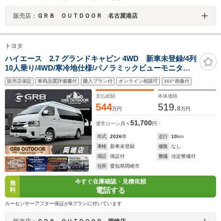
販売店：
ＧＲ８ ＯＵＴＤＯＯＲ 名古屋港店
トヨタ
ハイエース 2.7 グランドキャビン 4WD 新車未登録/4列
10人乗り/4WD/寒冷地仕様/パノラミックビューモニター/
デジタルインナーミラー/衝突軽減ブレーキ/片側電動スラ
販売店保証
車両品質評価書付
購入プラン付
オンライン相談可
360°画像付
イドドア/純正8インチナビ/クルーズコントロール
支払総額
本体価格
544
519.
8
万円
万円
51,700
通常ローン
月々
円
年式
2026
年
走行
10
km
車検
新車未登録
修復
なし
保証
保証付
整備
法定整備付
住所
愛知県岡崎市
今すぐ在庫確認・見積依頼
無
電話する
料
カーセンサーアフター保証がBプランに付いています