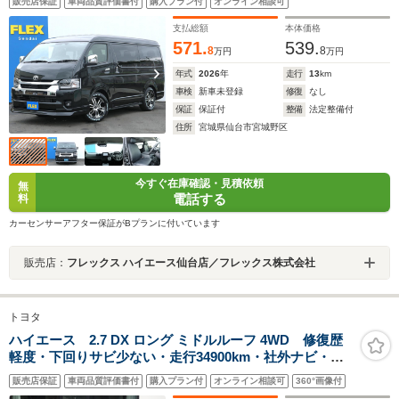
販売店保証
車両品質評価書付
購入プラン付
オンライン相談可
テール ディスプレイオーディオプラス フリップダウ
ンモニター パワースライドドア寒冷地仕様
支払総額
本体価格
571.
539.
8
8
万円
万円
年式
2026
年
走行
13
km
車検
新車未登録
修復
なし
保証
保証付
整備
法定整備付
住所
宮城県仙台市宮城野区
今すぐ在庫確認・見積依頼
無
電話する
料
カーセンサーアフター保証がBプランに付いています
販売店：
フレックス ハイエース仙台店／フレックス株式会社
トヨタ
ハイエース 2.7 DX ロング ミドルルーフ 4WD 修復歴
軽度・下回りサビ少ない・走行34900km・社外ナビ・
Bluetooth・フルセグ・Bカメラ・DVD・Rヒータークー
販売店保証
車両品質評価書付
購入プラン付
オンライン相談可
360°画像付
ラー・キーレス・電動スライドドア