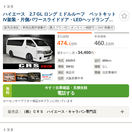
トヨタ
ハイエース 2.7 GL ロング ミドルルーフ ベットキット
IV架装・片側パワースライドドア・LEDヘッドランプ・
デジタルインナーミラー・パノラミックビューモニタ
販売店保証
車両品質評価書付
購入プラン付
オンライン相談可
360°画像付
ー・EJ-17 7J+43・ESSEX フロントリップスポイラー・
ローダウン2インチ・ストロークストッパー
支払総額
本体価格
474.
460.
1
1
万円
万円
34,400
通常ローン
月々
円
年式
2025
年
走行
450
km
車検
'28/11
修復
なし
保証
保証付
整備
法定整備付
住所
大阪府豊中市
今すぐ在庫確認・見積依頼
無
電話する
料
カーセンサーアフター保証がAプランに付いています
販売店：
（株）ＣＲＳ ハイエース・キャラバン専門店
トヨタ