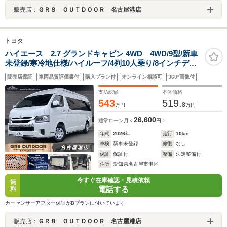
販売店：
ＧＲ８ ＯＵＴＤＯＯＲ 名古屋港店
トヨタ
ハイエース 2.7 グランドキャビン 4WD 4WD/9型/新車
未登録/寒冷地仕様/ハイルーフ/4列10人乗り/8インチディ
スプレイオーディオプラス/パノラミックビューモニター/
販売店保証
車両品質評価書付
購入プラン付
オンライン相談可
360°画像付
デジタルインナーミラー/パワースライドドア/Bi-Beamヘ
ッド
支払総額
本体価格
543
519.
8
万円
万円
26,600
通常ローン
月々
円
年式
2026
年
走行
10
km
車検
新車未登録
修復
なし
保証
保証付
整備
法定整備付
住所
愛知県名古屋市港区
今すぐ在庫確認・見積依頼
無
電話する
料
カーセンサーアフター保証がBプランに付いています
販売店：
ＧＲ８ ＯＵＴＤＯＯＲ 名古屋港店