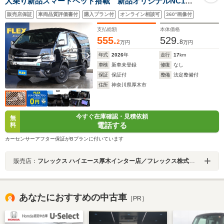
人乗り新品スマートベッド搭載 新品オリジナルNC1ア
ルミホイール 家族 遠征 スポーツ ISOFIX 新品
販売店保証
車両品質評価書付
購入プラン付
オンライン相談可
360°画像付
ダンロップグラントレックタイヤ オフロードカスタム
支払総額
本体価格
555.
529.
2
8
万円
万円
年式
2026
年
走行
17
km
車検
新車未登録
修復
なし
保証
保証付
整備
法定整備付
住所
神奈川県厚木市
今すぐ在庫確認・見積依頼
無
電話する
料
カーセンサーアフター保証がBプランに付いています
販売店：
フレックス ハイエース厚木インター店／フレックス株式会社
あなたにおすすめの中古車
［PR］