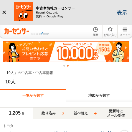
中古車情報カーセンサー
表示
Recruit Co., Ltd.
無料 － Google Play
履歴
お気に入り
メニュー
「10人」の中古車・中古車情報
10人
一覧から探す
地図から探す
更新時に
1,205
絞り込み
並べ替え
台
メール受信
トヨタ