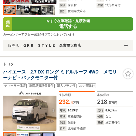
保証
保証付
整備
法定整備付
住所
愛知県大府市
今すぐ在庫確認・見積依頼
無
電話する
料
カーセンサーアフター保証がBプランに付いています
販売店：
ＧＲ８ ＳＴＹＬＥ 名古屋大府店
トヨタ
ハイエース 2.7 DX ロング ミドルルーフ 4WD メモリ
ーナビ・バックモニター付
ディーラー保証
車両品質評価書付
購入プラン付
360°画像付
支払総額
本体価格
232.
218.
4
0
万円
万円
年式
2015
年
走行
8.0
万km
車検
車検整備付
修復
なし
保証
保証付
整備
法定整備付
住所
北海道千歳市