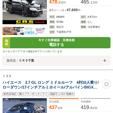
478.
465.
8
1
万円
万円
47,600
通常ローン
月々
円
年式
2024
年
走行
2.5
万km
車検
'27/01
修復
なし
保証
保証付
整備
法定整備付
住所
千葉県松戸市
今すぐ在庫確認・見積依頼
無
電話する
料
カーセンサーアフター保証がAプランに付いています
販売店：
ＣＲＳ千葉
トヨタ
ハイエース 2.7 GL ロング ミドルルーフ 4列10人乗り/
ローダウン/17インチアルミホイール/アルパインBIGXナ
ビ/フリップダウンモニター/パワースライドドア/デジタル
販売店保証
購入プラン付
オンライン相談可
360°画像付
インナーミラー/パノラミックビューモニター/レザー調シ
ートカバー
支払総額
本体価格
437
419.
8
万円
万円