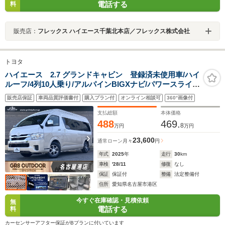
電話する
料
販売店：
フレックス ハイエース千葉北本店／フレックス株式会社
トヨタ
ハイエース 2.7 グランドキャビン 登録済未使用車/ハイ
ルーフ/4列10人乗り/アルパインBIGXナビ/パワースライド
ドア/デジタルインナーミラー/純正15インチアルミホイー
販売店保証
車両品質評価書付
購入プラン付
オンライン相談可
360°画像付
ル/助手席エアバッグ/トヨタセーフティセンス
支払総額
本体価格
488
469.
8
万円
万円
23,600
通常ローン
月々
円
年式
2025
年
走行
30
km
車検
'28/11
修復
なし
保証
保証付
整備
法定整備付
住所
愛知県名古屋市港区
今すぐ在庫確認・見積依頼
無
電話する
料
カーセンサーアフター保証がBプランに付いています