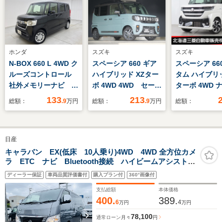
ホンダ
スズキ
スズキ
N-BOX 660 L 4WD ク
スペーシア 660 ギア
スペーシア 66
ルーズコントロール
ハイブリッド XZター
タム ハイブリッ
社外メモリーナビ
ボ 4WD 4WD セーフ
ターボ 4WD 
Bluetooth機能バック
ティサポート
ックカメラ 両
133
213
総額：
.9
万円
総額：
.9
万円
総額：
カメラ イモビライザ
DSBS2 パワーモー
スライドドア 
ー シートヒーター
ド 両側パワスラ 電
レザーシート 
LEDヘッドライトパワ
動パーキング ブレー
ヒーター ドラ
日産
ースライドドア(左)
キホールド 前席シー
コーダー ETC
ETC バックカメラ
ト&ステアリングヒー
キャラバン EX(低床 10人乗り)4WD 4WD 全方位カメ
ラ ETC ナビ Bluetooth接続 ハイビームアシスト
タ ルーフレール リ
シートヒーター スマートルームミラー 踏み間違い防
アサーキュレータ
ディーラー保証
車両品質評価書付
購入プラン付
360°画像付
止装置 車線逸脱警報
LEDオートライト パ
支払総額
本体価格
ドルシフト
400.
389.
6
4
万円
万円
78,100
通常ローン
月々
円