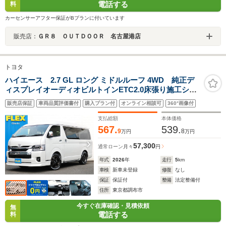
電話する
料
カーセンサーアフター保証がBプランに付いています
販売店：
ＧＲ８ ＯＵＴＤＯＯＲ 名古屋港店
トヨタ
ハイエース 2.7 GL ロング ミドルルーフ 4WD 純正デ
ィスプレイオーディオビルトインETC2.0床張り施工シー
トカバースマートベッドキットフロントスポイラーオー
販売店保証
車両品質評価書付
購入プラン付
オンライン相談可
360°画像付
バーフェンダーFLEXLEDテールFLEX17インチアルミナ
スカータイヤローダウン
支払総額
本体価格
567.
539.
9
8
万円
万円
57,300
通常ローン
月々
円
年式
2026
年
走行
5
km
車検
新車未登録
修復
なし
保証
保証付
整備
法定整備付
住所
東京都調布市
今すぐ在庫確認・見積依頼
無
電話する
料