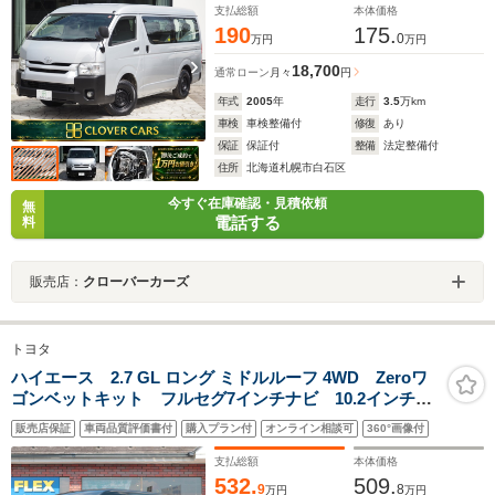
支払総額
本体価格
190
175.
0
万円
万円
18,700
通常ローン
月々
円
年式
2005
年
走行
3.5
万km
車検
車検整備付
修復
あり
保証
保証付
整備
法定整備付
住所
北海道札幌市白石区
今すぐ在庫確認・見積依頼
無
電話する
料
販売店：
クローバーカーズ
トヨタ
ハイエース 2.7 GL ロング ミドルルーフ 4WD Zeroワ
ゴンベットキット フルセグ7インチナビ 10.2インチ後
席モニター ビルトインETC 全席新品シートカバー
販売店保証
車両品質評価書付
購入プラン付
オンライン相談可
360°画像付
トヨタセーフティセンス デジタルインナーミラー
PVM 片側パワースライドドア
支払総額
本体価格
532.
509.
9
8
万円
万円