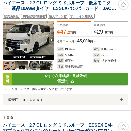
ハイエース 2.7 GL ロング ミドルルーフ 後席モニタ
ー 新品16AW&タイヤ ESSEXバンパーガード JAOS
マッドガード 黒革調シートカバー パワースライドド
販売店保証
車両品質評価書付
購入プラン付
オンライン相談可
ア 純正フルセグナビ パノラミックビュー デジタル
インナーミラー ETC2.0 LEDヘッドライト
支払総額
本体価格
447.
429.
2
8
万円
万円
45,000
通常ローン
月々
円
年式
2025
年
走行
0.9
万km
車検
'28/03
修復
なし
保証
保証付
整備
法定整備付
住所
埼玉県蓮田市
今すぐ在庫確認・見積依頼
無
電話する
料
カーセンサーアフター保証がBプランに付いています
販売店：
ａｔＬａｓｔ
トヨタ
ハイエース 2.7 GL ロング ミドルルーフ ESSEX EM-
17ブラックマシニング/シートカバー/ローダウン/フロント