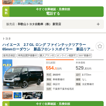
今すぐ在庫確認・見積依頼
無
電話する
料
販売店：
和歌山トヨタ自動車（株） 新宮店
トヨタ
ハイエース 2.7 GL ロング ファインテックツアラー
65mmローダウン 新品フロントスポイラー 新品リアス
ポイラー 新品オーバーフェンダー 新品バッドフェイ
販売店保証
車両品質評価書付
購入プラン付
オンライン相談可
360°画像付
スボンネット 新品18インチAW 新品シートカバー 純
正メモリーナビ HDMI接続 前後ドラレコ
支払総額
本体価格
554.
529.
5
8
万円
万円
年式
2023
年
走行
2.7
万km
車検
車検整備付
修復
なし
保証
保証付
整備
法定整備付
住所
千葉県千葉市稲毛区
今すぐ在庫確認・見積依頼
無