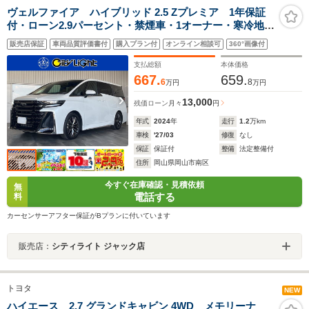
ヴェルファイア ハイブリッド 2.5 Zプレミア 1年保証
付・ローン2.9パーセント・禁煙車・1オーナー・寒冷地仕
様・デジタルインナーミラー・ムーンルーフ・パノラミ
販売店保証
車両品質評価書付
購入プラン付
オンライン相談可
360°画像付
ックビューモニター・トヨタセーフティ・トヨタチーム
メイト・クルーズコントロール・ドラレコ
支払総額
本体価格
667.
659.
6
8
万円
万円
13,000
残価ローン
月々
円
年式
2024
年
走行
1.2
万km
車検
'27/03
修復
なし
保証
保証付
整備
法定整備付
住所
岡山県岡山市南区
今すぐ在庫確認・見積依頼
無
電話する
料
カーセンサーアフター保証がBプランに付いています
販売店：
シティライト ジャック店
トヨタ
NEW
ハイエース 2.7 グランドキャビン 4WD メモリーナ