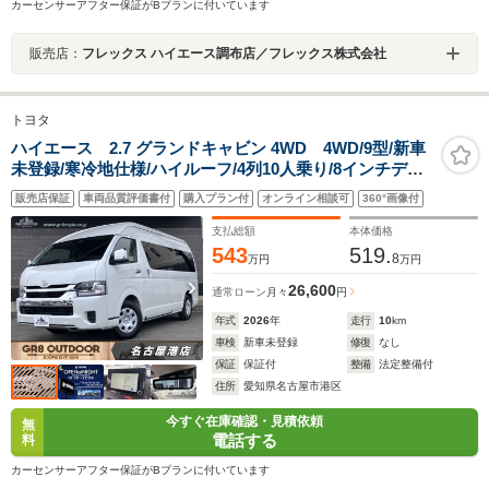
カーセンサーアフター保証がBプランに付いています
販売店：
フレックス ハイエース調布店／フレックス株式会社
トヨタ
ハイエース 2.7 グランドキャビン 4WD 4WD/9型/新車
未登録/寒冷地仕様/ハイルーフ/4列10人乗り/8インチディ
スプレイオーディオプラス/パノラミックビューモニター/
販売店保証
車両品質評価書付
購入プラン付
オンライン相談可
360°画像付
デジタルインナーミラー/パワースライドドア/Bi-Beamヘ
ッド
支払総額
本体価格
543
519.
8
万円
万円
26,600
通常ローン
月々
円
年式
2026
年
走行
10
km
車検
新車未登録
修復
なし
保証
保証付
整備
法定整備付
住所
愛知県名古屋市港区
今すぐ在庫確認・見積依頼
無
電話する
料
カーセンサーアフター保証がBプランに付いています