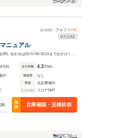
アルファ
156
該当箇所：
販売店保証
ドルマニュアル
ワンオーナー、左ハンドルマニュアル、タイベル交換済み、革シート、記録簿、お問い合わせは03-5746-9215までおかけください
4.3
(H16)
万km
走行距離
備付
なし
修復歴
法定整備付
整備
C
フロア5MT
ミッション
無
在庫確認・見積依頼
追加
料