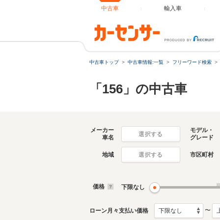
中古車
輸入車
中古車トップ
中古車情報:一覧
フリーワード検索
「156」の中古車
メーカー
モデル・
選択する
車名
グレード
地域
市区町村
選択する
価格
下限なし
〜
ローン月々支払い価格