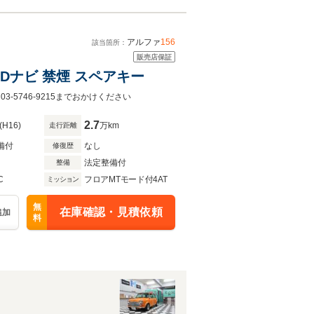
アルファ
156
該当箇所：
販売店保証
HDDナビ 禁煙 スペアキー
5746-9215までおかけください
2.7
(H16)
万km
走行距離
備付
なし
修復歴
法定整備付
整備
C
フロアMTモード付4AT
ミッション
無
在庫確認・見積依頼
追加
料