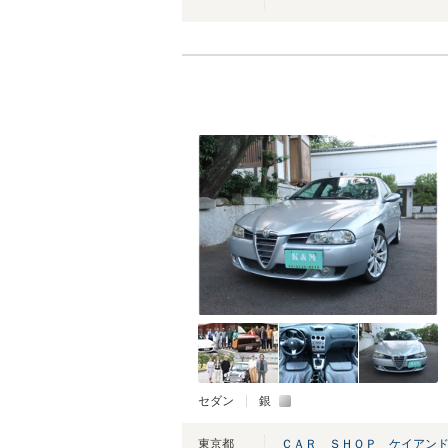
セダン
銀
東京都
ＣＡＲ ＳＨＯＰ ケイアン