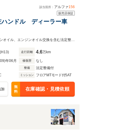
アルファ
156
該当箇所：
販売店保証
ド 左ハンドル ディーラー車
ユーザー買取車両 新品燃料ポンプ ドライブシャフトブーツ交換済みミッションオイル、エンジンオイル交換を含む法定整備点検を実施 ルームクリーニング
4.6
(H13)
万km
走行距離
R09)年06月
なし
修復歴
法定整備付
整備
C
フロアMTモード付5AT
ミッション
無
在庫確認・見積依頼
追加
料