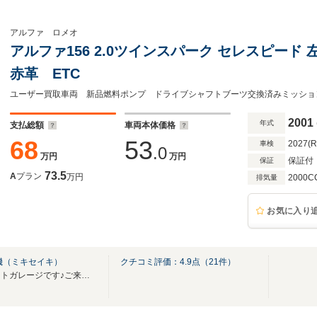
アルファ ロメオ
アルファ156 2.0ツインスパーク セレスピー
赤革 ETC
2001
年式
支払総額
車両本体価格
68
53
2027(
車検
.0
万円
万円
保証付
保証
73.5
A
プラン
万円
2000C
排気量
お気に入り
機（ミキセイキ）
クチコミ評価：
4.9
点（
21
件）
埼玉県川口市にあります、ホットガレージです♪ご来店の際は事前にご連絡下さい。