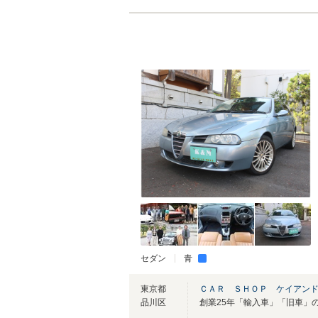
セダン
青
東京都
ＣＡＲ ＳＨＯＰ ケイアン
品川区