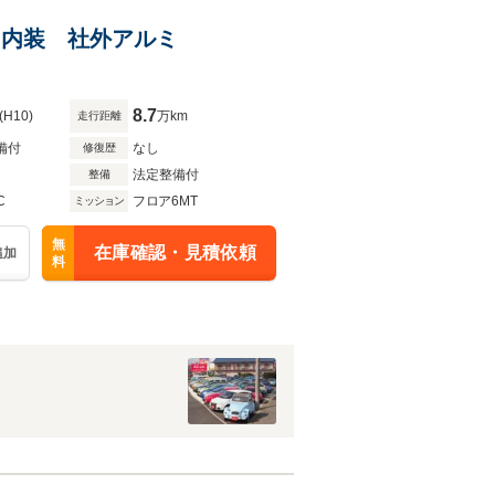
レザー内装 社外アルミ
8.7
(H10)
万km
走行距離
備付
なし
修復歴
法定整備付
整備
C
フロア6MT
ミッション
無
在庫確認・見積依頼
追加
料