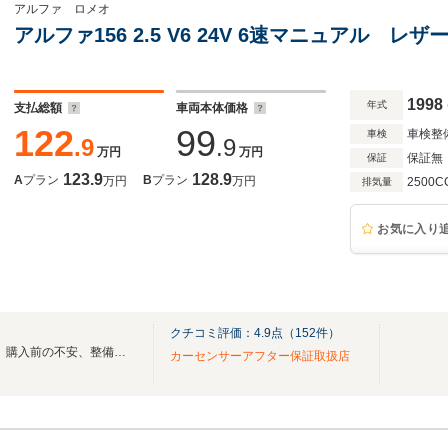
アルファ ロメオ
アルファ156 2.5 V6 24V 6速マニュアル 
1998
年式
支払総額
車両本体価格
122
99
車検整
車検
.9
.9
万円
万円
保証無
保証
123.9
128.9
A
プラン
B
プラン
万円
万円
2500C
排気量
お気に入り
クチコミ評価：
4.9
点（
152
件）
個性派輸入車＋MTを厳選希少。購入前の不安、整備履歴、弱点まで正直にご説明します
カーセンサーアフター保証取扱店