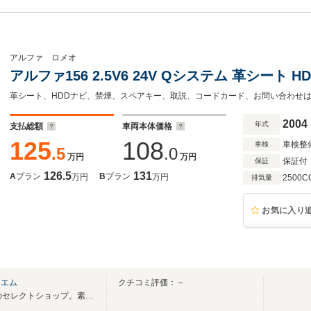
アルファ ロメオ
アルファ156 2.5V6 24V Qシステム 革シート 
革シート、HDDナビ、禁煙、スペアキー、取説、コードカード、お問い合わせは03-
2004
年式
支払総額
車両本体価格
125
108
車検整
車検
.5
.0
万円
万円
保証付
保証
126.5
131
A
プラン
B
プラン
万円
万円
2500C
排気量
お気に入り
ドエム
クチコミ評価：－
創業25年「輸入車」「旧車」のセレクトショップ。素敵な CAR LIFE をお届けします♪