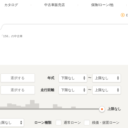
カタログ
中古車販売店
保険/ローン/他
「156」の中古車
〜
年式
選択する
〜
走行距離
選択する
上限なし
ローン種類
通常ローン
残価・据置ローン