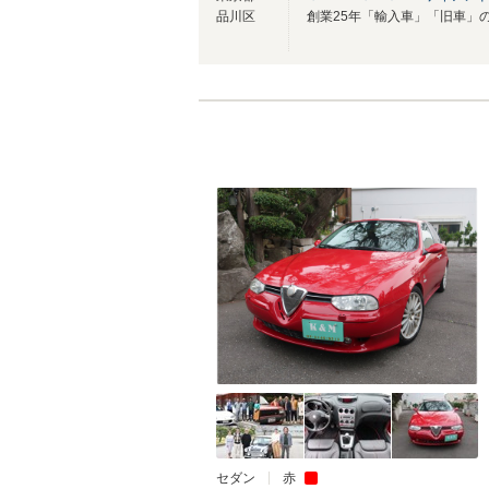
品川区
セダン
赤