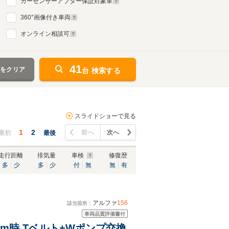
カーセンサーアフター保証対象車
360
°画像付き車両
オンライン相談可
41
件をクリア
台 検索する
スライドショーで見る
1
2
前へ
次へ
最初
最後
走行距離
排気量
車検
修復歴
多
少
多
少
付
無
無
有
アルファ
156
該当箇所：
車両品質評価書付
5833km時 Tベルト+Wポンプ交換