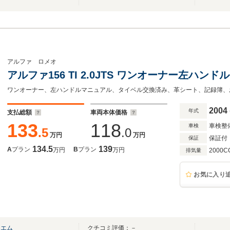
アルファ ロメオ
アルファ156 TI 2.0JTS ワンオーナー左ハン
2004
年式
支払総額
車両本体価格
133
118
車検整
車検
.5
.0
万円
万円
保証付
保証
134.5
139
A
プラン
B
プラン
万円
万円
2000C
排気量
お気に入り
ドエム
クチコミ評価：－