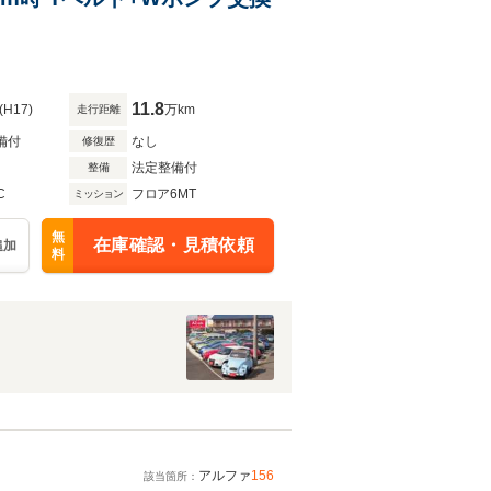
11.8
(H17)
万km
走行距離
備付
なし
修復歴
法定整備付
整備
C
フロア6MT
ミッション
無
在庫確認・見積依頼
追加
料
アルファ
156
該当箇所：