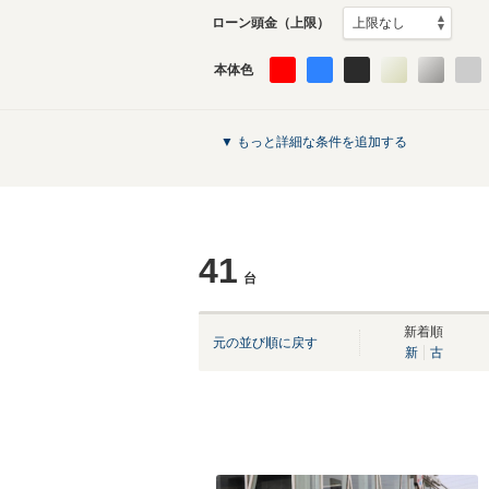
ローン頭金（上限）
本体色
▼ もっと詳細な条件を追加する
41
台
新着順
元の並び順に戻す
新
古