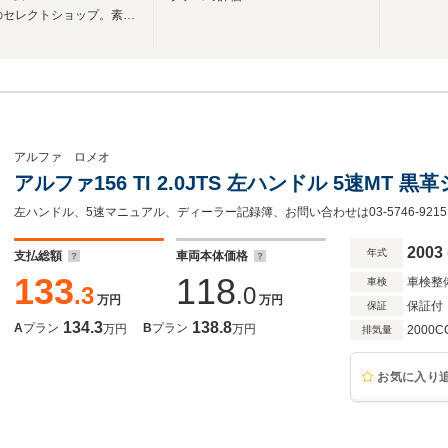
創業25年「輸入車」「旧車」のセレクトショップ。素敵な CAR LIFE をお届けします♪
アルファ ロメオ
アルファ156 TI 2.0JTS 左ハンドル 5速MT 
左ハンドル、5速マニュアル、ディーラー記録簿、お問い合わせは03-5746-92
2003
年式
支払総額
車両本体価格
133
118
車検整
車検
.3
.0
万円
万円
保証付
保証
134.3
138.8
A
プラン
B
プラン
万円
万円
2000C
排気量
お気に入り