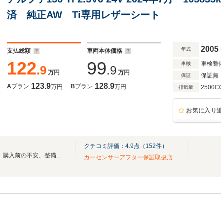
済 純正AW Ti専用レザーシート
2005
年式
支払総額
車両本体価格
122
99
車検整
車検
.9
.9
万円
万円
保証無
保証
123.9
128.9
A
プラン
B
プラン
万円
万円
2500C
排気量
お気に入り
クチコミ評価：
4.9
点（
152
件）
個性派輸入車＋MTを厳選希少。購入前の不安、整備履歴、弱点まで正直にご説明します
カーセンサーアフター保証取扱店