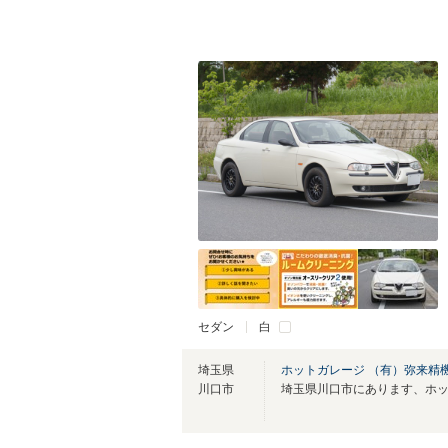
セダン
白
埼玉県
ホットガレージ （有）弥来精
川口市