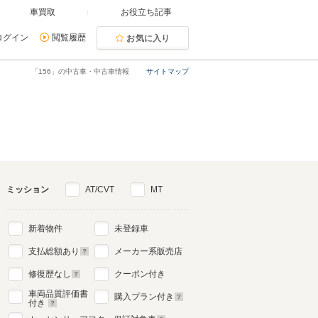
車買取
お役立ち記事
ログイン
閲覧履歴
お気に入り
「156」の中古車・中古車情報
サイトマップ
ミッション
AT/CVT
MT
新着物件
未登録車
支払総額あり
メーカー系販売店
修復歴なし
クーポン付き
車両品質評価書
購入プラン付き
付き