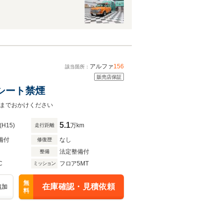
アルファ
156
該当箇所：
販売店保証
黒革シート禁煙
15までおかけください
5.1
(H15)
万km
走行距離
備付
なし
修復歴
法定整備付
整備
C
フロア5MT
ミッション
無
在庫確認・見積依頼
追加
料