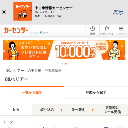
中古車情報カーセンサー
表示
Recruit Co., Ltd.
無料 － Google Play
履歴
お気に入り
メニュー
「80ハリアー」の中古車・中古車情報
80ハリアー
一覧から探す
地図から探す
更新時に
5
絞り込み
並べ替え
台
メール受信
トヨタ