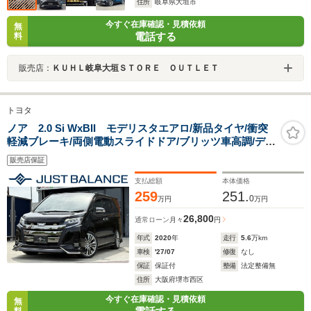
住所
岐阜県大垣市
今すぐ在庫確認・見積依頼
無
電話する
料
販売店：
ＫＵＨＬ岐阜大垣ＳＴＯＲＥ ＯＵＴＬＥＴ
トヨタ
ノア 2.0 Si WxBII モデリスタエアロ/新品タイヤ/衝突
軽減ブレーキ/両側電動スライドドア/ブリッツ車高調/デジ
タルミラー前後録画機能付/19インチホイール/ヴァレンテ
販売店保証
ィテールランプ/純正9インチフルセグナビ/HDMI/ETC/バ
ックカメラ
支払総額
本体価格
259
251.
0
万円
万円
26,800
通常ローン
月々
円
年式
2020
年
走行
5.6
万km
車検
'27/07
修復
なし
保証
保証付
整備
法定整備無
住所
大阪府堺市西区
今すぐ在庫確認・見積依頼
無
料