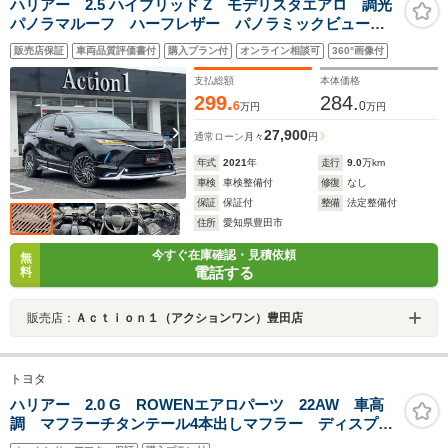
ハリアー 2.5 ハイブリッド Z モデリスタエアロ 調光
パノラマルーフ ハーフレザー パノラミックビューモ
ニター JBLプレミアムサウンドシステム 12.3インチデ
販売店保証
車両品質評価書付
購入プラン付
オンライン相談可
360°画像付
ィスプレイナビ デジタルインナーミラー セーフティ
センス Bluetoothオーディオ
支払総額
本体価格
299.
284.
6
0
万円
万円
27,900
通常ローン
月々
円
年式
2021
年
走行
9.0
万km
車検
車検整備付
修復
なし
保証
保証付
整備
法定整備付
住所
愛知県豊田市
今すぐ在庫確認・見積依頼
無
電話する
料
販売店：
Ａｃｔｉｏｎ１（アクションワン）豊田店
トヨタ
ハリアー 2.0 G ROWENエアロパーツ 22AW 車高
調 マフラーチタンテール4本出しマフラー ディスプレ
イモニター バックカメラ ETC