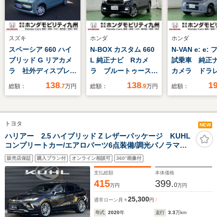
スズキ
ホンダ
ホンダ
スペーシア 660 ハイ
N-BOX カスタム 660
N-VAN e: e:
ブリッド G リアカメ
L 純正ナビ Rカメ
試乗車 純正
ラ 社外ディスプレイ
ラ ブルートゥース
カメラ ドラ
オーディオ ETC
フルセグ
ルセグ
138
138
1
総額：
.7
万円
総額：
.9
万円
総額：
トヨタ
NEW
ハリアー 2.5 ハイブリッド Z レザーパッケージ KUHL
コンプリートカー/エアロパーツ6点装備/調光パノラマル
ーフ/パノラミックビューモニター/寒冷地仕様/BLITZ ZZ-
販売店保証
購入プラン付
オンライン相談可
360°画像付
R DSC+/ウェッズ21インチホイール/ヴァレンティテー
ル/PHVグリル/
支払総額
本体価格
415
399.
0
万円
万円
25,300
通常ローン
月々
円
年式
2020
年
走行
3.3
万km