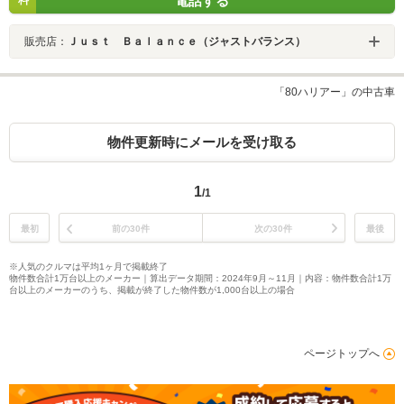
電話する
販売店：
Ｊｕｓｔ Ｂａｌａｎｃｅ（ジャストバランス）
「80ハリアー」の中古車
物件更新時にメールを受け取る
1
/1
最初
前の30件
次の30件
最後
※人気のクルマは平均1ヶ月で掲載終了
物件数合計1万台以上のメーカー｜算出データ期間：2024年9月～11月｜内容：物件数合計1万
台以上のメーカーのうち、掲載が終了した物件数が1,000台以上の場合
ページトップへ