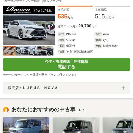
カーセンサーアフター保証
購入プラン付
支払総額
本体価格
535
515.
0
万円
万円
29,700
通常ローン
月々
円
年式
2026
年
走行
4
km
車検
'28/12
修復
なし
保証
保証付
整備
法定整備付
住所
神奈川県横浜市旭区
今すぐ在庫確認・見積依頼
電話する
カーセンサーアフター保証が基本プランに付いています
販売店：
ＬＵＰＵＳ ＮＯＶＡ
あなたにおすすめの中古車
［PR］