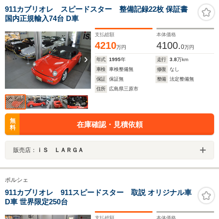
911カブリオレ スピードスター 整備記録22枚 保証書
国内正規輸入74台 D車
支払総額
本体価格
4210
4100.
0
万円
万円
年式
1995
年
走行
3.8
万km
車検
車検整備無
修復
なし
保証
保証無
整備
法定整備無
住所
広島県三原市
無
在庫確認・見積依頼
料
販売店：
ｉＳ ＬＡＲＧＡ
ポルシェ
911カブリオレ 911スピードスター 取説 オリジナル車
D車 世界限定250台
支払総額
本体価格