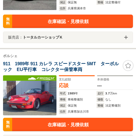
保証
保証無
整備
法定整備付
住所
兵庫県洲本市
無
在庫確認・見積依頼
料
販売店：
トータルカーショップＫ
ポルシェ
911 1989年 911 カレラ スピードスター 5MT ターボル
ック EU平行車 コレクター保管車両
支払総額
本体価格
応談
---
年式
1989
年
走行
3.7
万km
車検
車検整備別
修復
なし
保証
保証無
整備
法定整備別
住所
兵庫県加古川市
無
在庫確認・見積依頼
料