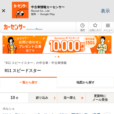
中古車情報カーセンサー
表示
Recruit Co., Ltd.
無料 － Google Play
履歴
お気に入り
メニュー
「911 スピードスター」の中古車・中古車情報
911 スピードスター
一覧から探す
地図から探す
更新時に
10
絞り込み
並べ替え
台
メール受信
ポルシェ