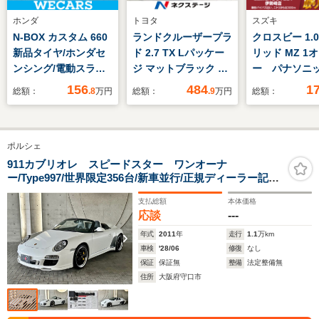
ホンダ
トヨタ
スズキ
N-BOX カスタム 660
ランドクルーザープラ
クロスビー 1.
新品タイヤ/ホンダセ
ド 2.7 TX Lパッケー
リッド MZ 1
ンシング/電動スライ
ジ マットブラック エ
ー パナソニ
ドドア/車線逸脱防止
ディション 4WD サン
ビ フルセグ
156
484
1
総額：
.8
万円
総額：
.9
万円
総額：
支援システム/ヘッド
ルーフ BIGX9型ナ
BT 全方位
ランプ LED/EBD付
ビ 衝突軽減装置 バ
ETC 純正16
ABS/アイドリングス
ックカメラ シートヒ
AW 衝突軽減
ポルシェ
トップ/禁煙車/エアバ
ーター&ベンチレーシ
ンキープ ク
ッグ 運転席/エアバッ
ョン ETC ルーフレ
スソナー レ
911カブリオレ スピードスター ワンオーナ
ー/Type997/世界限定356台/新車並行/正規ディーラー記録
グ 助手席
ール プッシュスター
ルコン 前後
簿/BOSEサラウンドサウンドシステム/Speedster専用イ
ト&スマートキー 純
コ シートヒ
支払総額
本体価格
ンテリア/PCCB/オールレザーインテリア/チェッカーフラ
正18インチAW
LEDライト
応談
---
ッグデザインシート
Bluetooth接続
年式
2011
年
走行
1.1
万km
車検
'28/06
修復
なし
保証
保証無
整備
法定整備無
住所
大阪府守口市