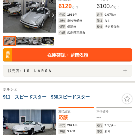
6120
6100.
0
万円
万円
年式
1989
年
走行
0.6
万km
車検
車検整備無
修復
なし
保証
保証無
整備
法定整備無
住所
広島県三原市
無
在庫確認・見積依頼
料
販売店：
ｉＳ ＬＡＲＧＡ
ポルシェ
911 スピードスター 930スピードスター
支払総額
本体価格
応談
---
年式
2021
年
走行
3.1
万km
車検
'27/11
修復
あり