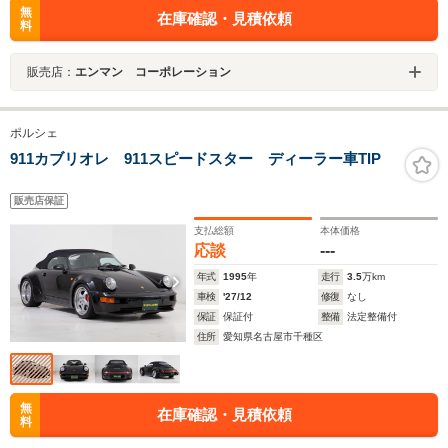
無
在庫確認・見積依頼
料
販売店：
エンマン コーポレーション
ポルシェ
911カブリオレ 911スピードスター ディーラー車TIP
販売店保証
支払総額
本体価格
応談
---
年式
1995
年
走行
3.5
万km
車検
'27/12
修復
なし
保証
保証付
整備
法定整備付
住所
愛知県名古屋市千種区
無
在庫確認・見積依頼
料