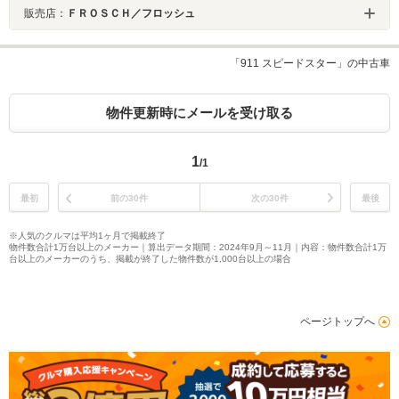
販売店：
ＦＲＯＳＣＨ／フロッシュ
「911 スピードスター」の中古車
物件更新時にメールを受け取る
1
/1
最初
前の30件
次の30件
最後
※人気のクルマは平均1ヶ月で掲載終了
物件数合計1万台以上のメーカー｜算出データ期間：2024年9月～11月｜内容：物件数合計1万
台以上のメーカーのうち、掲載が終了した物件数が1,000台以上の場合
ページトップへ