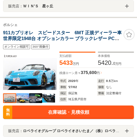
販売店：
ＷＩＮ’Ｓ 星ヶ丘
ポルシェ
911カブリオレ スピードスター 6MT 正規ディーラー車
世界限定1948台 オプションカラー ブラックレザー PCCB
カーボンドアシルガード カーボンスポーツデザインドア
オンライン相談可
360°画像付
ミラー イエローシートベルト オートエアコン
支払総額
本体価格
5433
5420.
0
万円
万円
375,600
残価ローン
月々
円
年式
2020
年
走行
0.5
万km
車検
'27/02
修復
なし
保証
保証無
整備
法定整備付
住所
埼玉県戸田市
無
在庫確認・見積依頼
料
販売店：
ロペライオグループ ロペライオさいたま／（株）ロペライオ