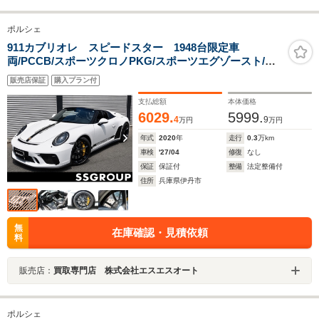
ポルシェ
911カブリオレ スピードスター 1948台限定車
両/PCCB/スポーツクロノPKG/スポーツエグゾースト/フ
ロントアクスルリフトシステム
販売店保証
購入プラン付
支払総額
本体価格
6029.
5999.
4
9
万円
万円
年式
2020
年
走行
0.3
万km
車検
'27/04
修復
なし
保証
保証付
整備
法定整備付
住所
兵庫県伊丹市
無
在庫確認・見積依頼
料
販売店：
買取専門店 株式会社エスエスオート
ポルシェ