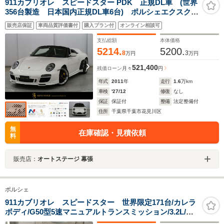
911カブリオレ スピードスター PDK 正規DL車 (世界
356台製造 日本国内正規DL車6台) ポルシェエクスクル
ーシブ ダブルルーフカバー チョップドフロントウィ
販売店保証
車両品質評価書付
購入プラン付
オンライン相談可
ンドー(-6センチ) PCCB PASM LSD フックス社製
AW
支払総額
本体価格
5214.
5200.
8
3
万円
万円
521,400
残価ローン
月々
円
年式
2011
年
走行
1.6
万km
車検
'27/12
修復
なし
保証
保証付
整備
法定整備付
住所
千葉県千葉市花見川区
無
在庫確認・見積依頼
料
販売店：
オートステージ 幕張
ポルシェ
911カブリオレ スピードスター 世界限定171台/カレラ
ボディ/G50型5速マニュアルトランスミッション/3.2L/空
冷フラット6/LHD/記録簿・取扱説明書・付属品有り