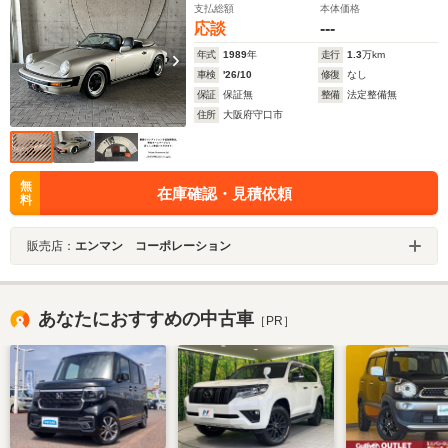
支払総額
本体価格
応談
---
年式
1989
年
走行
1.3
万km
車検
'26/10
修復
なし
保証
保証無
整備
法定整備無
住所
大阪府守口市
無
在庫確認・見積依頼
料
販売店：
エンマン コーポレーション
あなたにおすすめの中古車
［PR］