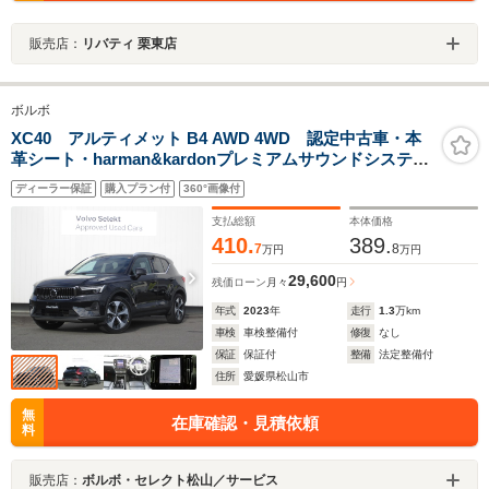
販売店：
リバティ 栗東店
ボルボ
XC40 アルティメット B4 AWD 4WD 認定中古車・本
革シート・harman&kardonプレミアムサウンドシステ
ム・F/Rシートヒーター・ステアリングホイールヒーター
ディーラー保証
購入プラン付
360°画像付
支払総額
本体価格
410.
389.
7
8
万円
万円
29,600
残価ローン
月々
円
年式
2023
年
走行
1.3
万km
車検
車検整備付
修復
なし
保証
保証付
整備
法定整備付
住所
愛媛県松山市
無
在庫確認・見積依頼
料
販売店：
ボルボ・セレクト松山／サービス