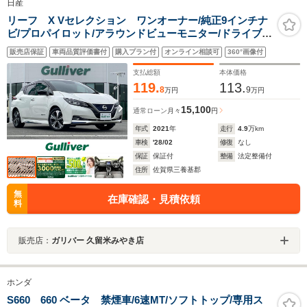
日産
リーフ X Vセレクション ワンオーナー/純正9インチナ
ビ/プロパイロット/アラウンドビューモニター/ドライブレ
コーダー/全席シートヒーター/フルセ
販売店保証
車両品質評価書付
購入プラン付
オンライン相談可
360°画像付
グ/Bluetooth/AppleCarPlay/AndroidAuto/クリアランス
ソナー/ETC2.0/デジタルインナーミラー
支払総額
本体価格
119.
113.
8
9
万円
万円
15,100
通常ローン
月々
円
年式
2021
年
走行
4.9
万km
車検
'28/02
修復
なし
保証
保証付
整備
法定整備付
住所
佐賀県三養基郡
無
在庫確認・見積依頼
料
販売店：
ガリバー 久留米みやき店
ホンダ
S660 660 ベータ 禁煙車/6速MT/ソフトトップ/専用ス