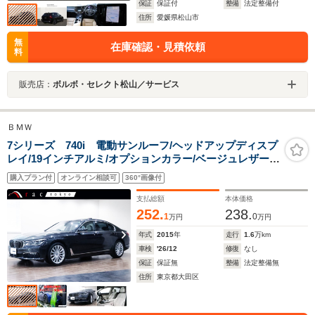
保証
保証付
整備
法定整備付
住所
愛媛県松山市
無
在庫確認・見積依頼
料
販売店：
ボルボ・セレクト松山／サービス
ＢＭＷ
7シリーズ 740i 電動サンルーフ/ヘッドアップディスプ
レイ/19インチアルミ/オプションカラー/ベージュレザー/
クライメートコンフォートガラス/フロントベンチレーシ
購入プラン付
オンライン相談可
360°画像付
ョン/前後シートヒーター/フロントマッサージ/車線変更警
告/TV/ACC
支払総額
本体価格
252.
238.
1
0
万円
万円
年式
2015
年
走行
1.6
万km
車検
'26/12
修復
なし
保証
保証無
整備
法定整備無
住所
東京都大田区