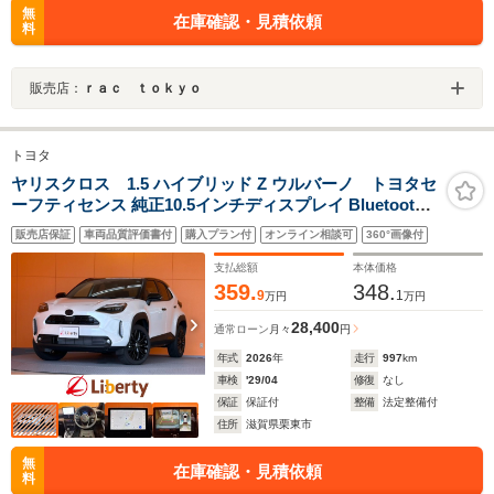
無
在庫確認・見積依頼
料
販売店：
ｒａｃ ｔｏｋｙｏ
トヨタ
ヤリスクロス 1.5 ハイブリッド Z ウルバーノ トヨタセ
ーフティセンス 純正10.5インチディスプレイ Bluetooth
対応 パノラミックビューモニター ETC2.0 ステアリング
販売店保証
車両品質評価書付
購入プラン付
オンライン相談可
360°画像付
ヒーター 電子パーキング アダプティブクルーズコントロ
ール LEDヘッドライト 純正アルミ
支払総額
本体価格
359.
348.
9
1
万円
万円
28,400
通常ローン
月々
円
年式
2026
年
走行
997
km
車検
'29/04
修復
なし
保証
保証付
整備
法定整備付
住所
滋賀県栗東市
無
在庫確認・見積依頼
料