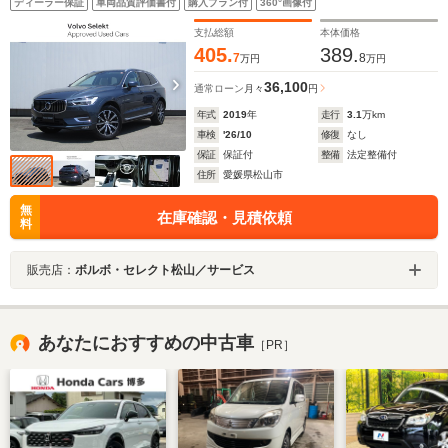
ディーラー保証
車両品質評価書付
購入プラン付
360°画像付
支払総額
本体価格
405.
389.
7
8
万円
万円
36,100
通常ローン
月々
円
年式
2019
年
走行
3.1
万km
車検
'26/10
修復
なし
保証
保証付
整備
法定整備付
住所
愛媛県松山市
無
在庫確認・見積依頼
料
販売店：
ボルボ・セレクト松山／サービス
あなたにおすすめの中古車
［PR］