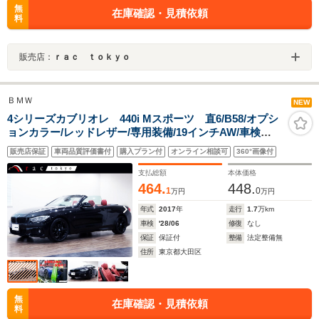
無
在庫確認・見積依頼
料
販売店：
ｒａｃ ｔｏｋｙｏ
ＢＭＷ
NEW
4シリーズカブリオレ 440i Mスポーツ 直6/B58/オプシ
ョンカラー/レッドレザー/専用装備/19インチAW/車検
R10.6/ACC/ヘッドアップディスプレイ/レーンチェンジウ
販売店保証
車両品質評価書付
購入プラン付
オンライン相談可
360°画像付
ォーニング/インテリジェントセーフティ/ブラックキドニ
ーグリル/スルーローディング/地デジ
支払総額
本体価格
464.
448.
1
0
万円
万円
年式
2017
年
走行
1.7
万km
車検
'28/06
修復
なし
保証
保証付
整備
法定整備無
住所
東京都大田区
無
在庫確認・見積依頼
料