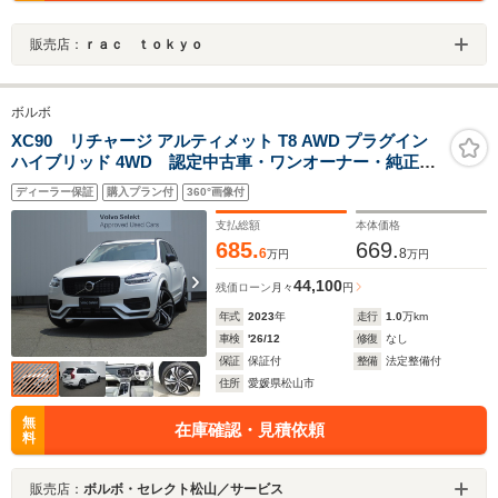
販売店：
ｒａｃ ｔｏｋｙｏ
ボルボ
XC90 リチャージ アルティメット T8 AWD プラグイン
ハイブリッド 4WD 認定中古車・ワンオーナー・純正ド
ラレコ・グーグル搭載・B&W プレミアムサウンドシステ
ディーラー保証
購入プラン付
360°画像付
ム・22インチ純正AW・パノラマガラスサンルーフ・ステ
アリングホイールヒーター
支払総額
本体価格
685.
669.
6
8
万円
万円
44,100
残価ローン
月々
円
年式
2023
年
走行
1.0
万km
車検
'26/12
修復
なし
保証
保証付
整備
法定整備付
住所
愛媛県松山市
無
在庫確認・見積依頼
料
販売店：
ボルボ・セレクト松山／サービス