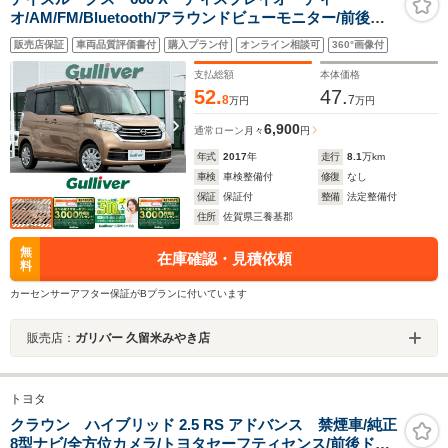
オ/AM/FM/Bluetooth/アラウンドビューモニター/前後ド
ライブレコーダー/ETC/エマージェンシーブレーキ/片側電
販売店保証
車両品質評価書付
購入プラン付
オンライン相談可
360°画像付
動パワースライドドア/天井サーキュレーター/ヘッドライ
トリベライザー/
支払総額
本体価格
52.
47.
8
7
万円
万円
6,900
通常ローン
月々
円
年式
2017
年
走行
8.1
万km
車検
車検整備付
修復
なし
保証
保証付
整備
法定整備付
住所
佐賀県三養基郡
無
在庫確認・見積依頼
料
カーセンサーアフター保証がBプランに付いています
販売店：
ガリバー 久留米みやき店
トヨタ
クラウン ハイブリッド 2.5 RS アドバンス 禁煙車/純正
8型ナビ/全方位カメラ/トヨタセーフティセンス/前後ドラ