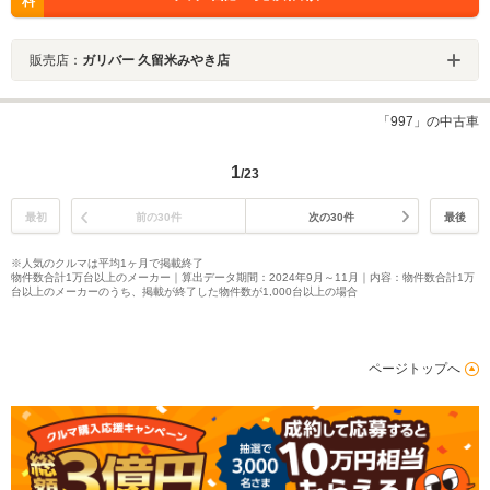
料
販売店：
ガリバー 久留米みやき店
「997」の中古車
1
/23
最初
前の30件
次の30件
最後
※人気のクルマは平均1ヶ月で掲載終了
物件数合計1万台以上のメーカー｜算出データ期間：2024年9月～11月｜内容：物件数合計1万
台以上のメーカーのうち、掲載が終了した物件数が1,000台以上の場合
ページトップへ