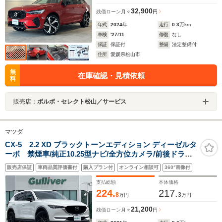
32,900
残価ローン
月々
円
年式
2024
年
走行
0.3
万km
車検
'27/11
修復
なし
保証
保証付
整備
法定整備付
住所
愛媛県松山市
無
在庫確認・見積依頼
料
販売店：
ボルボ・セレクト松山／サービス
マツダ
CX-5 2.2 XD ブラックトーンエディション ディーゼルタ
ーボ 禁煙車/純正10.25型ナビ/全方位カメラ/前後ドラレ
コ/前席シートヒーター/i-ACTIVESENSE/ステアリングヒ
販売店保証
車両品質評価書付
購入プラン付
オンライン相談可
360°画像付
ーター/パドルシフト/ハーフレザーシート/ヘッドアップデ
ィスプレイ/ETC/電動リアゲート/LEDヘッドライト
支払総額
本体価格
224.
217.
8
3
万円
万円
21,200
残価ローン
月々
円