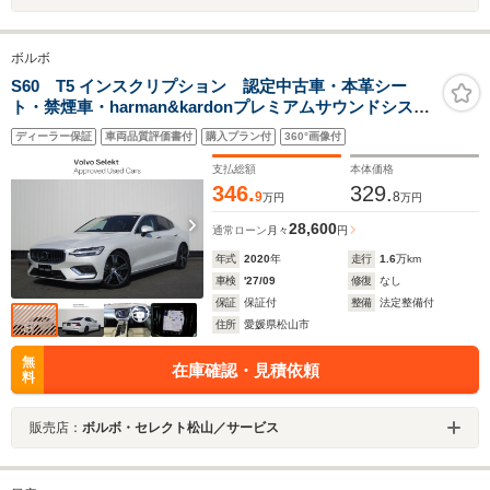
ボルボ
S60 T5 インスクリプション 認定中古車・本革シー
ト・禁煙車・harman&kardonプレミアムサウンドシステ
ム・純正ドライブレコーダー・F/Rシートヒーター・ステ
ディーラー保証
車両品質評価書付
購入プラン付
360°画像付
アリングホイールヒーター・
支払総額
本体価格
346.
329.
9
8
万円
万円
28,600
通常ローン
月々
円
年式
2020
年
走行
1.6
万km
車検
'27/09
修復
なし
保証
保証付
整備
法定整備付
住所
愛媛県松山市
無
在庫確認・見積依頼
料
販売店：
ボルボ・セレクト松山／サービス