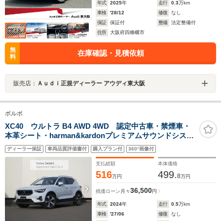
年式
2025
年
走行
0.3
万km
車検
'28/12
修復
なし
保証
保証付
整備
法定整備付
住所
大阪府四條畷市
無
在庫確認・見積依頼
料
販売店：
Ａｕｄｉ正規ディーラー アウディ東大阪
ボルボ
XC40 ウルトラ B4 AWD 4WD 認定中古車・禁煙車・
本革シート・harman&kardonプレミアムサウンドシステ
ム・パノラマガラスサンルーフ・F/Rシートヒーター・ス
ディーラー保証
車両品質評価書付
購入プラン付
360°画像付
テアリングホイールヒーター
支払総額
本体価格
516
499.
8
万円
万円
36,500
残価ローン
月々
円
年式
2024
年
走行
0.5
万km
車検
'27/06
修復
なし