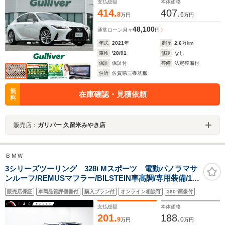
支払総額
本体価格
414.
407.
8
6
万円
万円
48,100
通常ローン
月々
円
年式
2021
年
走行
2.6
万km
車検
'28/01
修復
なし
保証
保証付
整備
法定整備付
住所
佐賀県三養基郡
無
在庫確認・見積依頼
料
販売店：
ガリバー 久留米みやき店
ＢＭＷ
3シリーズツーリング 328i Mスポーツ 電動パノラマサ
ンルーフ/REMUSマフラー/BILSTEIN車高調/専用装備/18
インチアルミ/ブラックキドニーグリル/ブラックミラーキ
販売店保証
車両品質評価書付
購入プラン付
オンライン相談可
360°画像付
ャップ/電動テールゲート/メモリー付き電動シート/FTPチ
ャージパイプ/ルーフレール/地デジ
支払総額
本体価格
201.
188.
9
0
万円
万円