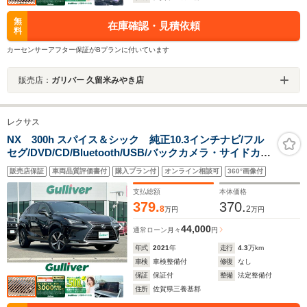
無
在庫確認・見積依頼
料
カーセンサーアフター保証がBプランに付いています
販売店：
ガリバー 久留米みやき店
レクサス
NX 300h スパイス＆シック 純正10.3インチナビ/フル
セグ/DVD/CD/Bluetooth/USB/バックカメラ・サイドカメ
ラ/レザーシート/パワーシート/シートヒーター/エアシー
販売店保証
車両品質評価書付
購入プラン付
オンライン相談可
360°画像付
ト/ステアリングヒーター/パドルシフト/パワーバックド
ア/純正アルミホイール
支払総額
本体価格
379.
370.
8
2
万円
万円
44,000
通常ローン
月々
円
年式
2021
年
走行
4.3
万km
車検
車検整備付
修復
なし
保証
保証付
整備
法定整備付
住所
佐賀県三養基郡