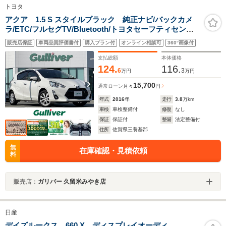
トヨタ
アクア 1.5 S スタイルブラック 純正ナビ/バックカメ
ラ/ETC/フルセグTV/Bluetooth/トヨタセーフティセンス
C/LEDヘッドライト/スペアキー/ドアバイザー/純正フロア
販売店保証
車両品質評価書付
購入プラン付
オンライン相談可
360°画像付
マット/革巻ステアリング/ISOFIX/純正15インチアルミホ
イール
支払総額
本体価格
124.
116.
6
3
万円
万円
15,700
通常ローン
月々
円
年式
2016
年
走行
3.8
万km
車検
車検整備付
修復
なし
保証
保証付
整備
法定整備付
住所
佐賀県三養基郡
無
在庫確認・見積依頼
料
販売店：
ガリバー 久留米みやき店
日産
デイズルークス 660 X ディスプレイオーディ