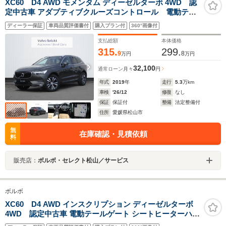
XC60 D4 AWD モメンタム ディーゼルターボ 4WD 認
定中古車 アダプティブクルーズコントロール 電動テー
ルゲート シートヒーターハンドルヒーター 全方位カメ
ディーラー保証
車両品質評価書付
購入プラン付
360°画像付
ラ
支払総額
本体価格
315.
299.
9
8
万円
万円
32,100
通常ローン
月々
円
年式
2019
年
走行
5.3
万km
車検
'26/12
修復
なし
保証
保証付
整備
法定整備付
住所
愛媛県松山市
無
在庫確認・見積依頼
料
販売店：
ボルボ・セレクト松山／サービス
ボルボ
XC60 D4 AWD インスクリプション ディーゼルターボ
4WD 認定中古車 電動テールゲート シートヒーターハン
ドルヒーター シートクーラー 全方位カメラ