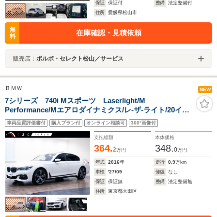
保証
保証付
整備
法定整備付
住所
愛媛県松山市
無
在庫確認・見積依頼
料
販売店：
ボルボ・セレクト松山／サービス
ＢＭＷ
NEW
7シリーズ 740i Mスポーツ Laserlight/M
Performance/Mエアロダイナミクス/レ-ザ-ライト/20イン
チアルミ/サンル-フ/リア・サイドロ-ラ-ブラインド/フロン
車両品質評価書付
購入プラン付
オンライン相談可
360°画像付
トベンチレ-タ-/前後シ-トヒ-タ-/車線変更警告/ハイグロス
シャド-ライン/
支払総額
本体価格
364.
348.
2
0
万円
万円
年式
2016
年
走行
0.9
万km
車検
'27/09
修復
なし
保証
保証無
整備
法定整備無
住所
東京都大田区