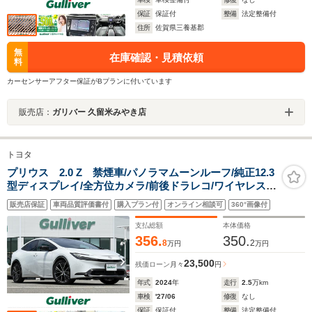
保証
保証付
整備
法定整備付
住所
佐賀県三養基郡
無
在庫確認・見積依頼
料
カーセンサーアフター保証がBプランに付いています
販売店：
ガリバー 久留米みやき店
トヨタ
プリウス 2.0 Z 禁煙車/パノラマムーンルーフ/純正12.3
型ディスプレイ/全方位カメラ/前後ドラレコ/ワイヤレス充
電/前席シートヒーター/ベンチレーション/ETC2.0/電動ト
販売店保証
車両品質評価書付
購入プラン付
オンライン相談可
360°画像付
ランクリッド/フルセグTV/Bluetooth/トヨタセーフティセ
ンス
支払総額
本体価格
356.
350.
8
2
万円
万円
23,500
残価ローン
月々
円
年式
2024
年
走行
2.5
万km
車検
'27/06
修復
なし
保証
保証付
整備
法定整備付