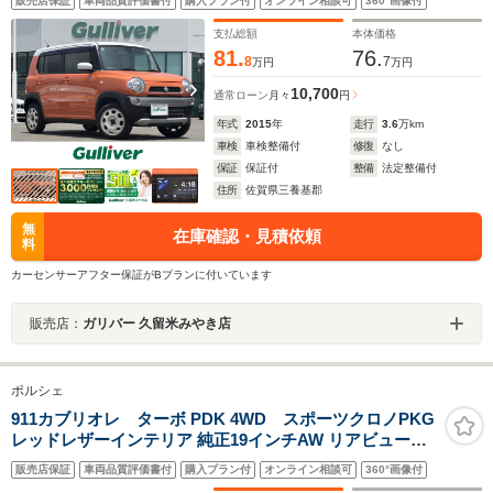
販売店保証
車両品質評価書付
購入プラン付
オンライン相談可
360°画像付
ト アイドリングストップ フロアマット
支払総額
本体価格
81.
76.
8
7
万円
万円
10,700
通常ローン
月々
円
年式
2015
年
走行
3.6
万km
車検
車検整備付
修復
なし
保証
保証付
整備
法定整備付
住所
佐賀県三養基郡
無
在庫確認・見積依頼
料
カーセンサーアフター保証がBプランに付いています
販売店：
ガリバー 久留米みやき店
ポルシェ
911カブリオレ ターボ PDK 4WD スポーツクロノPKG
レッドレザーインテリア 純正19インチAW リアビューカ
メラ BOSEサウンド 後期モデル
販売店保証
車両品質評価書付
購入プラン付
オンライン相談可
360°画像付