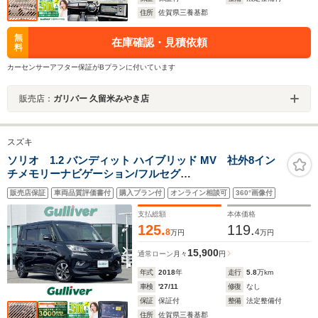
住所
佐賀県三養基郡
無
在庫確認・見積依頼
料
カーセンサーアフター保証がBプランに付いています
販売店：
ガリバー 久留米みやき店
スズキ
ソリオ 1.2 バンディット ハイブリッド MV 社外8イン
チメモリーナビゲーション/フルセグ
TV/CD/DVD/SD/Bluetooth/ETC/両側パワースライドド
販売店保証
車両品質評価書付
購入プラン付
オンライン相談可
360°画像付
ア/D席シートヒーター/後席サンシェード/ISOFIX対応/パ
ドルシフト/革巻きステアリング/アイドリングストップ
支払総額
本体価格
125.
119.
8
4
万円
万円
15,900
通常ローン
月々
円
年式
2018
年
走行
5.8
万km
車検
'27/11
修復
なし
保証
保証付
整備
法定整備付
住所
佐賀県三養基郡