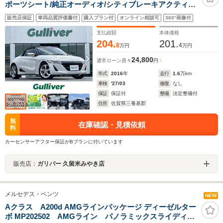
ポーツシート/純正オーディオ/シティブレーキアクティブ
システム/純正アルミホイール(フロント15インチ/リア16
販売店保証
車両品質評価書付
購入プラン付
オンライン相談可
360°画像付
インチ)/LEDヘッドライト/フロアマット/ステアリングリ
モコン
支払総額
本体価格
204.
201.
8
4
万円
万円
24,800
通常ローン
月々
円
年式
2016
年
走行
1.6
万km
車検
'27/03
修復
なし
保証
保証付
整備
法定整備付
住所
佐賀県三養基郡
無
在庫確認・見積依頼
料
カーセンサーアフター保証がBプランに付いています
販売店：
ガリバー 久留米みやき店
メルセデス・ベンツ
NEW
Aクラス A200d AMGラインパッケージ ディーゼルター
ボ MP202502 AMGライン パノラミックスライディン