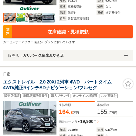
年式
2021
年
走行
5.6
万km
車検
車検整備付
修復
なし
保証
保証付
整備
法定整備付
住所
佐賀県三養基郡
無
在庫確認・見積依頼
料
カーセンサーアフター保証がBプランに付いています
販売店：
ガリバー 久留米みやき店
日産
エクストレイル 2.0 20Xi 2列車 4WD パートタイム
4WD/純正9インチSDナビゲーション/フルセグ
TV/CD/DVD/BR/SD/USB/HDMI/Bluetooth/アラウンドビ
販売店保証
車両品質評価書付
購入プラン付
オンライン相談可
360°画像付
ューモニター/前方ドライブレコーダー/ビルトインETC/ハ
ンズフリーオートパワーバックドア/レザーシート
支払総額
本体価格
164.
155.
8
7
万円
万円
19,900
通常ローン
月々
円
年式
2019
年
走行
6.5
万km
車検
車検整備付
修復
なし