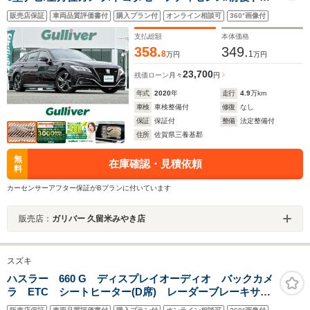
レコ/青ハーフレザー/前席パワーシート/シートヒーター/
販売店保証
車両品質評価書付
購入プラン付
オンライン相談可
360°画像付
ステアリングヒーター/レーダークルーズコントロー
ル/LEDヘッドライト/Bluetooth/ETC
支払総額
本体価格
358.
349.
8
1
万円
万円
23,700
残価ローン
月々
円
年式
2020
年
走行
4.9
万km
車検
車検整備付
修復
なし
保証
保証付
整備
法定整備付
住所
佐賀県三養基郡
無
在庫確認・見積依頼
料
カーセンサーアフター保証がBプランに付いています
販売店：
ガリバー 久留米みやき店
スズキ
ハスラー 660 G ディスプレイオーディオ バックカメ
ラ ETC シートヒーター(D席) レーダーブレーキサポ
ート 横滑り防止装置 スマートキー プッシュスター