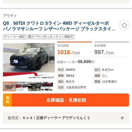
アウディ
Q8 50TDI クワトロ Sライン 4WD ディーゼルターボ
パノラマサンルーフ レザーパッケージ ブラックスタイリ
ングパッケージ Slineパッケージ コンフォートアシスタン
ディーラー保証
購入プラン付
オンライン相談可
スパッケージ HDマトリクスLEDヘッドライト 認定中古
車
支払総額
本体価格
1016.
997.
7
7
万円
万円
56,600
残価ローン
月々
円
年式
2025
年
走行
0.4
万km
車検
'28/12
修復
なし
保証
保証付
整備
法定整備付
住所
大阪府泉佐野市
無
在庫確認・見積依頼
料
販売店：
Ａｕｄｉ正規ディーラー アウディりんくう