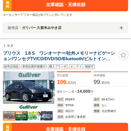
無
在庫確認・見積依頼
料
カーセンサーアフター保証がBプランに付いています
販売店：
ガリバー 久留米みやき店
トヨタ
プリウス 1.8 S ワンオーナー/社外メモリーナビゲーシ
ョン/ワンセグTV/CD/DVD/SD/Bluetooth/ビルトイン
ETC/ISOFIX対応/革巻きステアリング/純正15インチアル
販売店保証
車両品質評価書付
購入プラン付
オンライン相談可
ミホイール・ホイールキャップ装着タイヤ/クルーズコン
トロール
支払総額
本体価格
106.
99.
8
9
万円
万円
14,000
通常ローン
月々
円
年式
2016
年
走行
16.0
万km
車検
'27/12
修復
なし
保証
保証付
整備
法定整備付
住所
佐賀県三養基郡
無
在庫確認・見積依頼