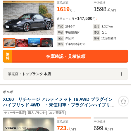
支払総額
本体価格
1619
1598.
0
万円
万円
147,500
通常ローン
月々
円
年式
2010
年
走行
3.3
万km
車検
車検整備付
修復
なし
保証
保証付
整備
法定整備付
住所
千葉県習志野市
無
在庫確認・見積依頼
料
販売店：
トップランク 本店
ボルボ
XC60 リチャージ アルティメット T6 AWD プラグイン
ハイブリッド 4WD ・未使用車・プラグインハイブリッ
ド車・禁煙車・パノラマガラスルーフ・フロントシート
ディーラー保証
購入プラン付
360°画像付
リラクゼーション機能・B&Wプレミアムサウンドシステ
ム・Apple CarplayAndroid Auto対応・パワーテールゲ
支払総額
本体価格
ート
723.
699.
1
8
万円
万円