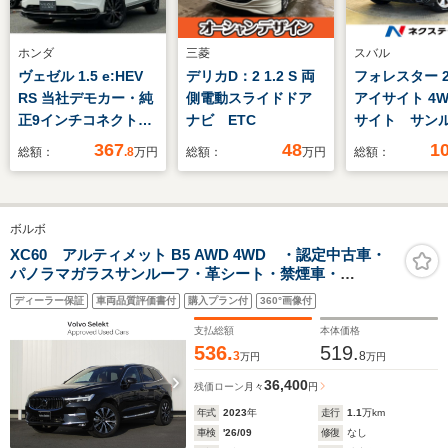
ホンダ
三菱
スバル
ヴェゼル 1.5 e:HEV
デリカD：2 1.2 S 両
フォレスター 2.
RS 当社デモカー・純
側電動スライドドア
アイサイト 4W
正9インチコネクトナ
ナビ ETC
サイト サン
ビTV・マルチビュー
ナビ バック
367
48
1
総額：
.8
万円
総額：
万円
総額：
カメラ・前後ドライブ
レーダークル
レコーダー・
ートヒーター
Bluetooth・ワンオー
ステリング 
ボルボ
ナー車
ート HIDヘ
正17アルミ 
XC60 アルティメット B5 AWD 4WD ・認定中古車・
パノラマガラスサンルーフ・革シート・禁煙車・
スマートキ
harman/kardonプレミアムオーディオ・Googleインフォ
Bluetooth
ディーラー保証
車両品質評価書付
購入プラン付
360°画像付
テイメントシステム・360°ビューカメラ・電動パワーテ
ールゲート
支払総額
本体価格
536.
519.
3
8
万円
万円
36,400
残価ローン
月々
円
年式
2023
年
走行
1.1
万km
車検
'26/09
修復
なし