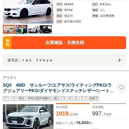
年式
2014
年
走行
4.5
万km
車検
'27/12
修復
なし
保証
保証付
整備
法定整備無
住所
東京都大田区
無
在庫確認・見積依頼
料
販売店：
ｒａｃ ｔｏｋｙｏ
アウディ
SQ5 4WD サンルーフ/エアサス/ライティングPKG/ラ
グジュアリーPKG/ダイヤモンドステッチレザー/シートベ
ンチレーション&マッサージ/MMIエクスペリエンスプ
ディーラー保証
車両品質評価書付
購入プラン付
オンライン相談可
ロ/Bang&Olufsen/助手席サブディスプレイ/デモUP/認定
中古車
支払総額
本体価格
1019.
997.
1
7
万円
万円
76,600
残価ローン
月々
円