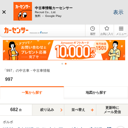
中古車情報カーセンサー
表示
Recruit Co., Ltd.
無料 － Google Play
履歴
お気に入り
メニュー
「997」の中古車・中古車情報
997
一覧から探す
地図から探す
更新時に
682
絞り込み
並べ替え
台
メール受信
ボルボ