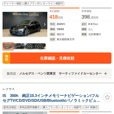
グルーフ アンビエントライト 18インチアルミ ワイ
ディーラー保証
購入プラン付
オンライン相談可
ヤレスチャージング キーレスゴー スマートキー 電
動シート シートヒーター バックモニター 全周囲セ
支払総額
本体価格
ンサー ETC2.0
418
398.
0
万円
万円
年式
2025
年
走行
0.9
万km
車検
'28/02
修復
なし
保証
保証付
整備
法定整備付
住所
東京都西東京市
無
在庫確認・見積依頼
料
販売店：
メルセデス・ベンツ西東京 サーティファイドカーセンター
レクサス
IS 300h 純正10.3インチメモリーナビゲーション/フル
セグTV/CD/DVD/SD/USB/Bluetooth/パノラミックビュー
モニター/前方ドライブレコーダー/ビルトインETC2.0/電
販売店保証
車両品質評価書付
購入プラン付
オンライン相談可
360°画像付
子パーキングブレーキ/パドルシフト/LEDヘッドライト