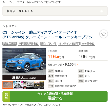
カーセンサーアフター保証がBプランに付いています
販売店：
ＮＥＸＴＡ
シトロエン
C3 シャイン 純正ディスプレイオーディオ
(BT/CarPlay) クルーズコントロール レーンキープアシス
ト ブラインドスポットモニター アクティブセーフティー
販売店保証
車両品質評価書付
購入プラン付
オンライン相談可
360°画像付
ブレーキ インテリジェントハイビーム Bカメラ ミラー型
ドライブレコーダー
支払総額
本体価格
116.
106.
8
7
万円
万円
9,100
残価ローン
月々
円
年式
2019
年
走行
2.5
万km
車検
車検整備付
修復
なし
保証
保証付
整備
法定整備付
住所
静岡県静岡市清水区
今すぐ在庫確認・見積依頼
無
電話する
料
カーセンサーアフター保証がAプランに付いています