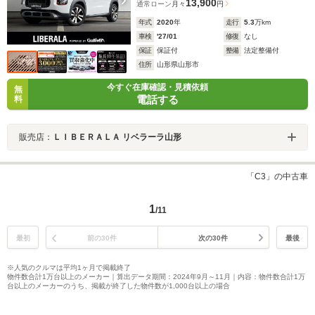
13,900
通常ローン
月々
円
年式
2020
年
走行
5.3
万km
車検
'27/01
修復
なし
保証
保証付
整備
法定整備付
住所
山形県山形市
今すぐ在庫確認・見積依頼
無
電話する
料
販売店：
ＬＩＢＥＲＡＬＡ リベラーラ山形
「C3」の中古車
1
/11
最初
前の30件
次の30件
最後
※人気のクルマは平均1ヶ月で掲載終了
物件数合計1万台以上のメーカー｜算出データ期間：2024年9月～11月｜内容：物件数合計1万
台以上のメーカーのうち、掲載が終了した物件数が1,000台以上の場合