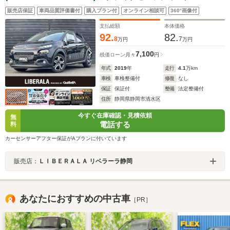
ーキ レーンキープアシスト クルーズコントロール インテ
販売店保証
車両品質評価書付
購入プラン付
オンライン相談可
360°画像付
リジェントハイビーム 盗難防止装置 電動格納ミラー ミラ
ーモニター ETC
支払総額
本体価格
92.
82.
8
7
万円
万円
7,100
残価ローン
月々
円
年式
2019
年
走行
4.1
万km
車検
車検整備付
修復
なし
保証
保証付
整備
法定整備付
住所
静岡県静岡市清水区
今すぐ在庫確認・見積依頼
無
電話する
料
カーセンサーアフター保証がAプランに付いています
販売店：
ＬＩＢＥＲＡＬＡ リベラーラ静岡
あなたにおすすめの中古車
［PR］