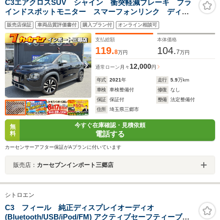
C3エアクロスSUV シャイン 衝突軽減ブレーキ ブラ
インドスポットモニター スマーフォンリンク ディス
プレイオーディオ 禁煙車 ETC バックカメラ
販売店保証
車両品質評価書付
購入プラン付
オンライン相談可
支払総額
本体価格
119.
104.
8
7
万円
万円
12,000
通常ローン
月々
円
年式
2021
年
走行
5.9
万km
車検
車検整備付
修復
なし
保証
保証付
整備
法定整備付
住所
埼玉県三郷市
今すぐ在庫確認・見積依頼
無
電話する
料
カーセンサーアフター保証がAプランに付いています
販売店：
カーセブンインポート三郷店
シトロエン
C3 フィール 純正ディスプレイオーディオ
(Bluetooth/USB/iPod/FM) アクティブセーフティーブレ