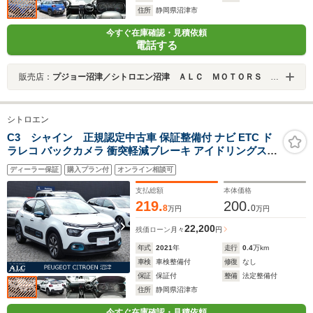
住所
静岡県沼津市
今すぐ在庫確認・見積依頼
電話する
販売店：
プジョー沼津／シトロエン沼津 ＡＬＣ ＭＯＴＯＲＳ ＧＲＯＵＰ
シトロエン
C3 シャイン 正規認定中古車 保証整備付 ナビ ETC ド
ラレコ バックカメラ 衝突軽減ブレーキ アイドリングスト
ップ 障害物ソナー 車線逸脱防止 クルコン LEDライト 純
ディーラー保証
購入プラン付
オンライン相談可
正ホイール
支払総額
本体価格
219.
200.
8
0
万円
万円
22,200
残価ローン
月々
円
年式
2021
年
走行
0.4
万km
車検
車検整備付
修復
なし
保証
保証付
整備
法定整備付
住所
静岡県沼津市
今すぐ在庫確認・見積依頼