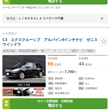
電話する
料
カーセンサーアフター保証がBプランに付いています
販売店：
ＬＩＢＥＲＡＬＡ リベラーラ千葉
シトロエン
C3 エクスクルーシブ アルパイン9インチナビ ゼニス
ウインドウ
販売店保証
車両品質評価書付
購入プラン付
オンライン相談可
360°画像付
支払総額
本体価格
59.
44.
5
8
万円
万円
7,700
通常ローン
月々
円
年式
2013
年
走行
4.3
万km
車検
車検整備付
修復
なし
保証
保証付
整備
法定整備付
住所
埼玉県秩父市
今すぐ在庫確認・見積依頼
無
電話する
料