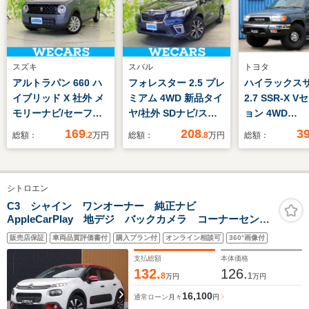
スズキ
スバル
トヨタ
アルトラパン 660 ハ
フォレスター 2.5 プレ
ハイラックス
イブリッド X 社外 メ
ミアム 4WD 新品タイ
2.7 SSR-X 
モリーナビ/セーフテ
ヤ/社外 SDナビ/スマ
ョン 4WD
ィサポート(スズキ)/シ
ートリヤビューミラ
SignatureSer
169
208
3
総額：
.2
万円
総額：
.8
万円
総額：
ートヒーター 前席/全
ー/衝突安全装置/シー
アルルブルー全
方位モニター用カメ
トヒーター 前席/車線
新品USフェン
ラ/車線逸脱防止支援
逸脱防止支援システ
ール/新品テー
シトロエン
システム/ヘッドラン
ム/シート ハーフレザ
ズ/新品ヘッド
プ LED/Bluetooth接
ー/ヘッドランプ
新品DEANク
C3 シャイン ワンオーナー 純正ナビ
AppleCarPlay 地デジ バックカメラ コーナーセンサ
続/横滑り防止装置
LED/USBジャック
トリー16インチ
ー ドライブレコーダー HIDヘッドライト クルーズコ
品ジオランダー
販売店保証
車両品質評価書付
購入プラン付
オンライン相談可
360°画像付
ントロール 純正16インチアルミホイール ETC オー
タイヤ/カロッ
トライト レーンキープA!!
支払総額
本体価格
アDA
132.
126.
8
1
万円
万円
16,100
通常ローン
月々
円