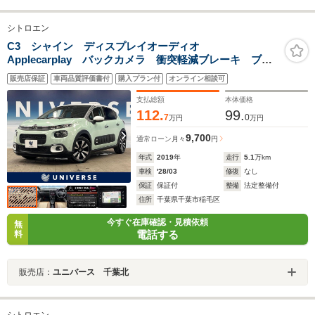
シトロエン
C3 シャイン ディスプレイオーディオ
Applecarplay バックカメラ 衝突軽減ブレーキ ブラ
インドスポットアシスト レーンアシスト LEDヘッド
販売店保証
車両品質評価書付
購入プラン付
オンライン相談可
ライト オートエアコン ツートンルーフ ETC車載
器 禁煙車
支払総額
本体価格
112.
99.
7
0
万円
万円
9,700
通常ローン
月々
円
年式
2019
年
走行
5.1
万km
車検
'28/03
修復
なし
保証
保証付
整備
法定整備付
住所
千葉県千葉市稲毛区
今すぐ在庫確認・見積依頼
無
電話する
料
販売店：
ユニバース 千葉北
シトロエン