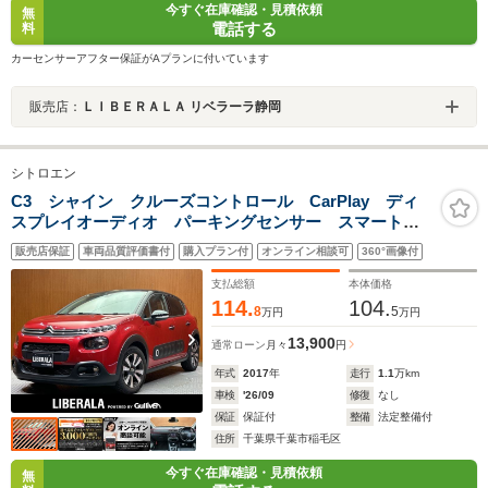
今すぐ在庫確認・見積依頼
無
電話する
料
カーセンサーアフター保証がAプランに付いています
販売店：
ＬＩＢＥＲＡＬＡ リベラーラ静岡
シトロエン
C3 シャイン クルーズコントロール CarPlay ディ
スプレイオーディオ パーキングセンサー スマートキ
ー プッシュスタート ツートンルーフ アクティブセ
販売店保証
車両品質評価書付
購入プラン付
オンライン相談可
360°画像付
ーフティ ブラインドスポット LKA ETC ドラレコ
支払総額
本体価格
114.
104.
8
5
万円
万円
13,900
通常ローン
月々
円
年式
2017
年
走行
1.1
万km
車検
'26/09
修復
なし
保証
保証付
整備
法定整備付
住所
千葉県千葉市稲毛区
今すぐ在庫確認・見積依頼
無