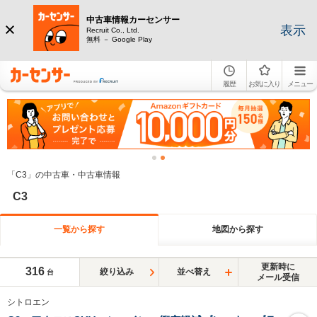
中古車情報カーセンサー
表示
Recruit Co., Ltd.
無料 － Google Play
履歴
お気に入り
メニュー
「C3」の中古車・中古車情報
C3
一覧から探す
地図から探す
更新時に
316
絞り込み
並べ替え
台
メール受信
シトロエン