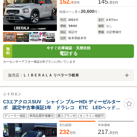
152.
145.
8
8
万円
万円
20,600
残価ローン
月々
円
年式
2021
年
走行
3.9
万km
車検
'28/02
修復
なし
保証
保証付
整備
法定整備付
住所
岐阜県岐阜市
今すぐ在庫確認・見積依頼
無
電話する
料
カーセンサーアフター保証がBプランに付いています
販売店：
ＬＩＢＥＲＡＬＡ リベラーラ岐阜
シトロエン
C3エアクロスSUV シャイン ブルーHDi ディーゼルター
ボ 認定中古車保証1年 ドラレコ ETC LEDヘッドラ
イト バックカメラ カープレイ&アンドロイドオート
ディーラー保証
車両品質評価書付
購入プラン付
オンライン相談可
クルコン
支払総額
本体価格
232
217.
0
万円
万円