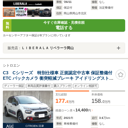
車検
'26/11
修復
なし
保証
保証付
整備
法定整備付
住所
岡山県岡山市北区
今すぐ在庫確認・見積依頼
無
電話する
料
カーセンサーアフター保証がBプランに付いています
販売店：
ＬＩＢＥＲＡＬＡ リベラーラ岡山
シトロエン
C3 Cシリーズ 特別仕様車 正規認定中古車 保証整備付
ETC バックカメラ 衝突軽減ブレーキ アイドリングストッ
プ 障害物ソナー 車線キープ クルコン LEDライト 純正ホ
ディーラー保証
車両品質評価書付
購入プラン付
オンライン相談可
イール
支払総額
本体価格
177.
158.
6
0
万円
万円
14,400
残価ローン
月々
円
年式
2021
年
走行
3.6
万km
車検
車検整備付
修復
なし