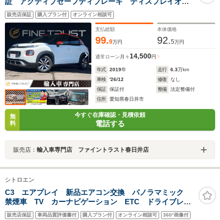
証 アクティブセーフティブレーキ ディスプレイオー
ディオ トップビューカメラ パーキングアシスト 禁
販売店保証
購入プラン付
オンライン相談可
煙車 ブラインドスポットモニター Bluetooth クリア
ランスソナー LEDヘッドライト
支払総額
本体価格
99.
92.
9
5
万円
万円
14,500
通常ローン
月々
円
年式
2019
年
走行
6.3
万km
車検
'26/12
修復
なし
保証
保証付
整備
法定整備付
住所
愛知県春日井市
今すぐ在庫確認・見積依頼
無
電話する
料
販売店：
輸入車専門店 ファイントラスト春日井店
シトロエン
C3 エアプレイ 新品エアコン交換 パノラマミック
禁煙車 TV カーナビゲーション ETC ドライブレコ
ーダー ガラスサンルーフ
販売店保証
車両品質評価書付
購入プラン付
オンライン相談可
360°画像付