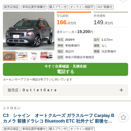
販売店保証
車両品質評価書付
購入プラン付
オンライン相談可
360°画像付
支払総額
本体価格
166.
149.
6
9
万円
万円
19,200
通常ローン
月々
円
年式
2020
年
走行
1.1
万km
車検
車検整備付
修復
なし
保証
保証付
整備
法定整備付
住所
神奈川県横浜市都筑区
今すぐ在庫確認・見積依頼
電話する
カーセンサーアフター保証がBプランに付いています
販売店：
ＯｕｔｌｅｔＣａｒｓ
シトロエン
C3 シャイン オートクルーズ ガラスルーフ Carplay B
カメラ 前後ドラレコ Bluetooth ETC 社外ナビ 前後セン
サー ハロゲンヘッドライト 純正16インチアルミ
販売店保証
車両品質評価書付
購入プラン付
オンライン相談可