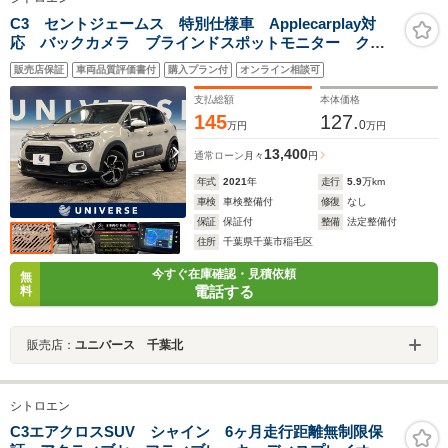
C3 セントジェームス 特別仕様車 Applecarplay対
応 バックカメラ ブラインドスポットモニター クル
ーズコントロール フロント＆バックソナー LEDヘッ
販売店保証
車両品質評価書付
購入プラン付
オンライン相談可
ドランプ Bluetooth オートエアコン ETC 禁煙車
支払総額
本体価格
145
127.
0
万円
万円
13,400
通常ローン
月々
円
年式
2021
年
走行
5.9
万km
車検
車検整備付
修復
なし
保証
保証付
整備
法定整備付
住所
千葉県千葉市稲毛区
今すぐ在庫確認・見積依頼
無
電話する
料
販売店：
ユニバース 千葉北
シトロエン
C3エアクロスSUV シャイン 6ヶ月走行距離無制限保