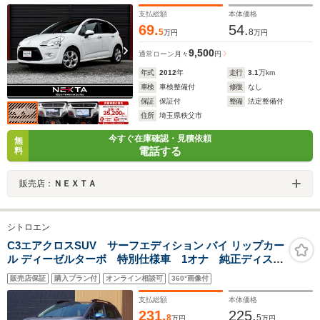
支払総額
本体価格
69.
54.
5
8
万円
万円
9,500
通常ローン
月々
円
年式
2012
年
走行
3.1
万km
車検
車検整備付
修復
なし
保証
保証付
整備
法定整備付
住所
埼玉県秩父市
今すぐ在庫確認・見積依頼
無
電話する
料
販売店：
ＮＥＸＴＡ
シトロエン
C3エアクロスSUV サーフエディション バイ リップカー
ル ディーゼルターボ 特別仕様車 1オナ 純正ディスプ
レイオーディオ AppleCarPlay バックカメラ ハーフ
販売店保証
購入プラン付
オンライン相談可
360°画像付
レーザーシート クルーズコントロール ドライブレコ
ーダー ETC ワイヤレス充電 純正17インチアルミホイ
支払総額
本体価格
ール LEDライト!!
231.
225.
8
5
万円
万円