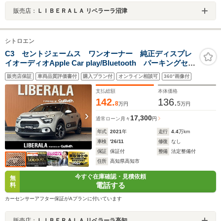
販売店：
ＬＩＢＥＲＡＬＡ リベラーラ沼津
シトロエン
C3 セントジェームス ワンオーナー 純正ディスプレ
イオーディオApple Car play/Bluetooth パーキングセン
サー インテリジェントハイビーム LTW(レーンデパー
販売店保証
車両品質評価書付
購入プラン付
オンライン相談可
360°画像付
チャーウォーニング) BSM(ブラインドスポットモニタ
ー)
支払総額
本体価格
142.
136.
8
5
万円
万円
17,300
通常ローン
月々
円
年式
2021
年
走行
4.4
万km
車検
'26/11
修復
なし
保証
保証付
整備
法定整備付
住所
高知県高知市
今すぐ在庫確認・見積依頼
無
電話する
料
カーセンサーアフター保証がAプランに付いています
販売店：
ＬＩＢＥＲＡＬＡ リベラーラ高知