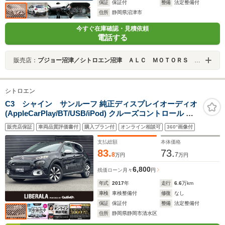
保証
保証付
整備
法定整備付
住所
静岡県沼津市
今すぐ在庫確認・見積依頼
電話する
販売店：
プジョー沼津／シトロエン沼津 ＡＬＣ ＭＯＴＯＲＳ ＧＲＯＵＰ
シトロエン
C3 シャイン サンルーフ 純正ディスプレイオーディオ
(AppleCarPlay/BT/USB/iPod) クルーズコントロール レ
ーンキープアシスト ブラインドスポットモニター アクテ
販売店保証
車両品質評価書付
購入プラン付
オンライン相談可
360°画像付
ィブセーフティーブレーキ オートライト ETC 純正フロア
マット
支払総額
本体価格
83.
73.
8
7
万円
万円
6,800
残価ローン
月々
円
年式
2017
年
走行
6.6
万km
車検
車検整備付
修復
なし
保証
保証付
整備
法定整備付
住所
静岡県静岡市清水区