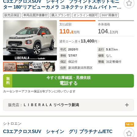
C3エアクロスSUV シャイン ブラインドスポットモニ
ター 180°リアビューカメラ コネクテッドカム バイトーン
ルーフ 16インチアロイホイール アクティブセーフティブ
販売店保証
車両品質評価書付
購入プラン付
オンライン相談可
360°画像付
レーキ クルーズコントロール レーンキープ7インチタ
ッチスクリーン ETC
支払総額
本体価格
110.
104.
8
1
万円
万円
13,400
通常ローン
月々
円
年式
2020
年
走行
5.8
万km
車検
'27/07
修復
なし
保証
保証付
整備
法定整備付
住所
新潟県新潟市西区
今すぐ在庫確認・見積依頼
無
電話する
料
カーセンサーアフター保証がBプランに付いています
販売店：
ＬＩＢＥＲＡＬＡ リベラーラ新潟
シトロエン
NEW
C3エアクロスSUV シャイン グリ プラチナム/ETC