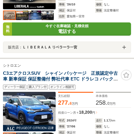
車検
'26/10
修復
なし
保証
保証付
整備
法定整備付
住所
愛知県一宮市
今すぐ在庫確認・見積依頼
無
電話する
料
販売店：
ＬＩＢＥＲＡＬＡ リベラーラ一宮
シトロエン
C3エアクロスSUV シャイン パッケージ 正規認定中古
車 新車保証 保証整備付 弊社代車 ETC ドラレコ バックカ
メラ サンルーフ 衝突軽減ブレーキ アイドリングストップ
ディーラー保証
購入プラン付
オンライン相談可
障害物ソナー 車線キープ クルコン LEDライト 純正ホイ
ール
支払総額
本体価格
277.
258.
6
0
万円
万円
18,200
残価ローン
月々
円
年式
2024
年
走行
1.1
万km
車検
'27/06
修復
なし
保証
保証付
整備
法定整備付