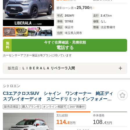
25,700
通常ローン
月々
円
年式
2024
年
走行
2.4
万km
車検
'27/02
修復
なし
保証
保証付
整備
法定整備付
住所
埼玉県入間市
今すぐ在庫確認・見積依頼
無
電話する
料
カーセンサーアフター保証がBプランに付いています
販売店：
ＬＩＢＥＲＡＬＡ リベラーラ入間
シトロエン
C3エアクロスSUV シャイン ワンオーナー 純正ディ
スプレイオーディオ スピードリミットインフォメーシ
ョン&リコメンデーション ブラインドスポットモニタ
販売店保証
購入プラン付
オンライン相談可
360°画像付
ー アクティブセーフティブレーキ パークアシスト B
カメラ ドラレコ ETC
支払総額
本体価格
114.
108.
8
4
万円
万円