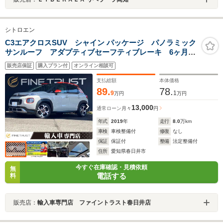
シトロエン
C3エアクロスSUV シャイン パッケージ パノラミック
サンルーフ アダプティブセーフティブレーキ 6ヶ月走
行距離無制限保証付 ディスプレイオーディオ LEDヘ
販売店保証
購入プラン付
オンライン相談可
ッドライト アクティブセーフティブレーキ クリアラ
ンスソナー ブラインドスポットモニター
支払総額
本体価格
89.
78.
9
1
万円
万円
13,000
通常ローン
月々
円
年式
2019
年
走行
8.0
万km
車検
車検整備付
修復
なし
保証
保証付
整備
法定整備付
住所
愛知県春日井市
今すぐ在庫確認・見積依頼
無
電話する
料
販売店：
輸入車専門店 ファイントラスト春日井店