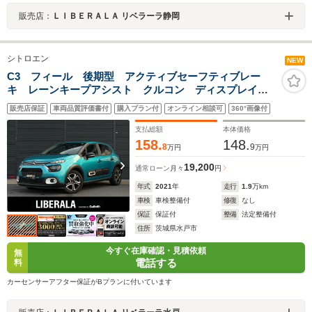
販売店：
ＬＩＢＥＲＡＬＡ リベラーラ静岡
シトロエン
NEW
C3 フィール 後期型 アクティブセーフティブレー
キ レーンキープアシスト クルコン ディスプレイオ
ーディオ CarPlay Android Auto BT USB リヤビ
販売店保証
車両品質評価書付
購入プラン付
オンライン相談可
360°画像付
ューカメラ パ-クセンサ- LEDヘッドライト インテリ
ジェントハイビ-ム
支払総額
本体価格
158.
148.
8
9
万円
万円
19,200
通常ローン
月々
円
年式
2021
年
走行
1.9
万km
車検
車検整備付
修復
なし
保証
保証付
整備
法定整備付
住所
茨城県水戸市
今すぐ在庫確認・見積依頼
無
電話する
料
カーセンサーアフター保証がBプランに付いています