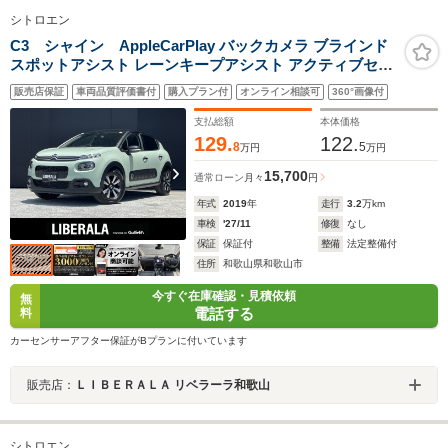
シトロエン
C3 シャイン AppleCarPlay バックカメラ ブラインド
スポットアシスト レーンキープアシスト アクティブセー
フティブレーキ クルーズコントロール スマートキー プッ
販売店保証
車両品質評価書付
購入プラン付
オンライン相談可
360°画像付
シュスタート ステアリングスイッチ 純16インチAW ETC
支払総額
本体価格
129.
122.
8
5
万円
万円
15,700
通常ローン
月々
円
年式
2019
年
走行
3.2
万km
車検
'27/11
修復
なし
保証
保証付
整備
法定整備付
住所
和歌山県和歌山市
今すぐ在庫確認・見積依頼
無
電話する
料
カーセンサーアフター保証がBプランに付いています
販売店：
ＬＩＢＥＲＡＬＡ リベラーラ和歌山
シトロエン