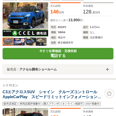
支払総額
本体価格
146
128.
8
万円
万円
13,900
通常ローン
月々
円
年式
2019
年
走行
1.2
万km
車検
'28/04
修復
なし
保証
保証付
整備
法定整備付
住所
東京都調布市
今すぐ在庫確認・見積依頼
電話する
販売店：
アクセル調布ショールーム
シトロエン
C3エアクロスSUV シャイン クルーズコントロール
AppleCarPlay スピードリミットインフォメーション
アクティブセーフティブレーキ フロントソナー/バック
販売店保証
車両品質評価書付
購入プラン付
オンライン相談可
360°画像付
ソナーレーンデパーチャーウォーニングドライバーアテ
ンションア
支払総額
本体価格