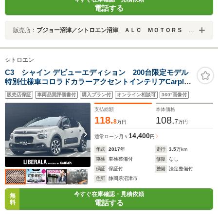
電話する
販売店：
プジョー沼津／シトロエン沼津 ＡＬＣ ＭＯＴＯＲＳ ＧＲＯＵＰ
シトロエン
C3 シャイン デビューエディション 200台限定モデル
特別仕様車コロラドカラーアクセントインテリアCarplay
対応ディスプレイオーディオバックカメラ17インチアル
販売店保証
車両品質評価書付
購入プラン付
オンライン相談可
360°画像付
ミホイールブラインドスポットモニタープッシュスター
トボタンETC
支払総額
本体価格
118.
108.
8
7
万円
万円
14,400
通常ローン
月々
円
年式
2017
年
走行
3.5
万km
車検
車検整備付
修復
なし
保証
保証付
整備
法定整備付
住所
静岡県沼津市
今すぐ在庫確認・見積依頼
無
電話する
料