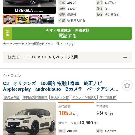
年式
2020
年
走行
3.3
万km
車検
'27/07
修復
なし
保証
保証付
整備
法定整備付
住所
埼玉県入間市
今すぐ在庫確認・見積依頼
無
電話する
料
カーセンサーアフター保証がBプランに付いています
販売店：
ＬＩＢＥＲＡＬＡ リベラーラ入間
シトロエン
C3 オリジンズ 100周年特別仕様車 純正ナビ
Applecarplay androidauto Bカメラ パークアシス
ト LEDヘッドライト オートライト インテルジェン
販売店保証
車両品質評価書付
購入プラン付
オンライン相談可
360°画像付
トハイビーム BSM LKA クルーズコントロール 純
正フロアマット
支払総額
本体価格
105.
99.
8
6
万円
万円
13,900
通常ローン
月々
円
年式
2019
年
走行
5.2
万km