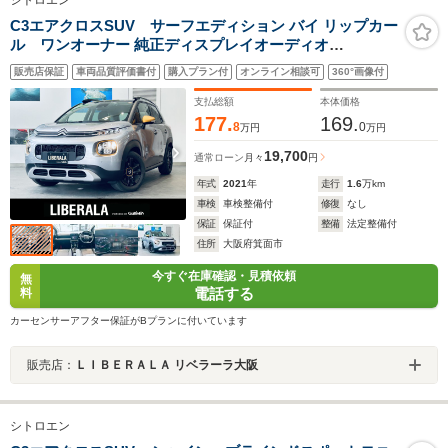
C3エアクロスSUV サーフエディション バイ リップカー
ル ワンオーナー 純正ディスプレイオーディオ
applecarplay バックカメラ 純正16インチAW クルーズコ
販売店保証
車両品質評価書付
購入プラン付
オンライン相談可
360°画像付
ントロール クリアランスソナー ブラインドスポット スマ
ートキー ワイヤレス充電 ハーフレザー ルーフレール
支払総額
本体価格
177.
169.
8
0
万円
万円
19,700
通常ローン
月々
円
年式
2021
年
走行
1.6
万km
車検
車検整備付
修復
なし
保証
保証付
整備
法定整備付
住所
大阪府箕面市
今すぐ在庫確認・見積依頼
無
電話する
料
カーセンサーアフター保証がBプランに付いています
販売店：
ＬＩＢＥＲＡＬＡ リベラーラ大阪
シトロエン