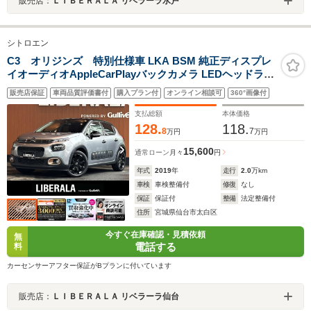
販売店：
ＬＩＢＥＲＡＬＡ リベラーラ水戸
シトロエン
C3 オリジンズ 特別仕様車 LKA BSM 純正ディスプレ
イオーディオAppleCarPlayバックカメラ LEDヘッドライ
ト オートライト クルーズコントロール スマートキー 17
販売店保証
車両品質評価書付
購入プラン付
オンライン相談可
360°画像付
インチAW ステアリングスイッチ パドルシフト ETC ドラ
イブレコーダー
支払総額
本体価格
128.
118.
8
7
万円
万円
15,600
通常ローン
月々
円
年式
2019
年
走行
2.0
万km
車検
車検整備付
修復
なし
保証
保証付
整備
法定整備付
住所
宮城県仙台市太白区
今すぐ在庫確認・見積依頼
無
電話する
料
カーセンサーアフター保証がBプランに付いています
販売店：
ＬＩＢＥＲＡＬＡ リベラーラ仙台