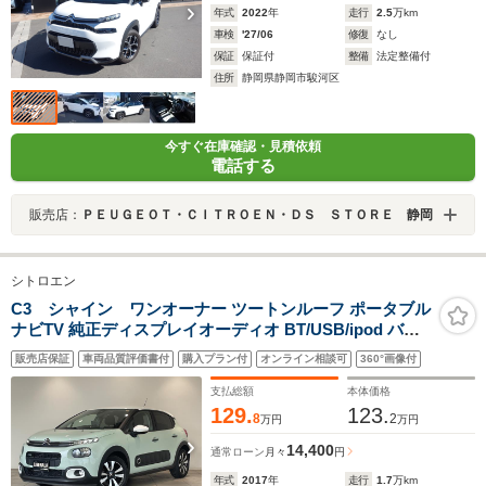
年式
2022
年
走行
2.5
万km
車検
'27/06
修復
なし
保証
保証付
整備
法定整備付
住所
静岡県静岡市駿河区
今すぐ在庫確認・見積依頼
電話する
販売店：
ＰＥＵＧＥＯＴ・ＣＩＴＲＯＥＮ・ＤＳ ＳＴＯＲＥ 静岡
シトロエン
C3 シャイン ワンオーナー ツートンルーフ ポータブル
ナビTV 純正ディスプレイオーディオ BT/USB/ipod バッ
クカメラ アクティブセーフティブレーキ クルーズコント
販売店保証
車両品質評価書付
購入プラン付
オンライン相談可
360°画像付
ロール ブラインドスポットモニター スマートキー
支払総額
本体価格
129.
123.
8
2
万円
万円
14,400
通常ローン
月々
円
年式
2017
年
走行
1.7
万km