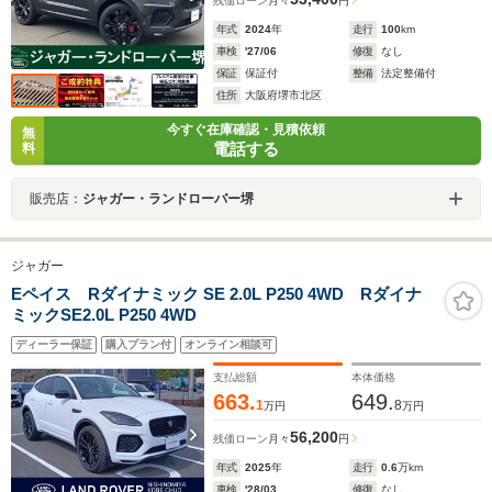
残価ローン
月々
円
年式
2024
年
走行
100
km
車検
'27/06
修復
なし
保証
保証付
整備
法定整備付
住所
大阪府堺市北区
今すぐ在庫確認・見積依頼
無
電話する
料
販売店：
ジャガー・ランドローバー堺
ジャガー
Eペイス Rダイナミック SE 2.0L P250 4WD Rダイナ
ミックSE2.0L P250 4WD
ディーラー保証
購入プラン付
オンライン相談可
支払総額
本体価格
663.
649.
1
8
万円
万円
56,200
残価ローン
月々
円
年式
2025
年
走行
0.6
万km
車検
'28/03
修復
なし