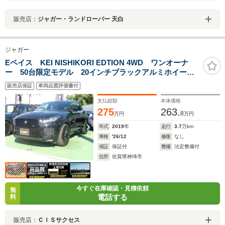
販売店：
ジャガー・ランドローバー 天白
ジャガー
Eペイス KEI NISHIKORI EDTION 4WD ワンオーナ
ー 50台限定モデル 20インチブラックアルミホイー
ル レッドキャリパー レッドレザーパワーシート シ
販売店保証
車両品質評価書付
ートヒーター 全方位カメラ 電動バックドア フル
LEDヘッドライト パドルシフト
支払総額
本体価格
275
263.
8
万円
万円
年式
2019
年
走行
3.7
万km
車検
'26/12
修復
なし
保証
保証付
整備
法定整備付
住所
佐賀県神埼市
今すぐ在庫確認・見積依頼
無
電話する
料
販売店：
ＣＩＳサクセス