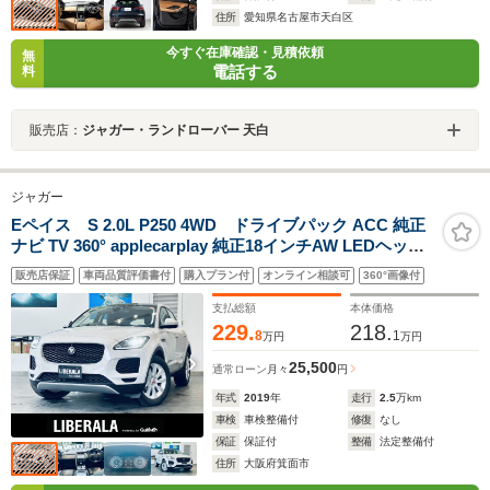
住所
愛知県名古屋市天白区
今すぐ在庫確認・見積依頼
無
電話する
料
販売店：
ジャガー・ランドローバー 天白
ジャガー
Eペイス S 2.0L P250 4WD ドライブパック ACC 純正
ナビ TV 360° applecarplay 純正18インチAW LEDヘッド
ライト 電動リアゲート 黒革シート メモリ付きパワーシー
販売店保証
車両品質評価書付
購入プラン付
オンライン相談可
360°画像付
ト シートヒーター ブラインドスポット クリアランスソナ
ー スマートキー
支払総額
本体価格
229.
218.
8
1
万円
万円
25,500
通常ローン
月々
円
年式
2019
年
走行
2.5
万km
車検
車検整備付
修復
なし
保証
保証付
整備
法定整備付
住所
大阪府箕面市