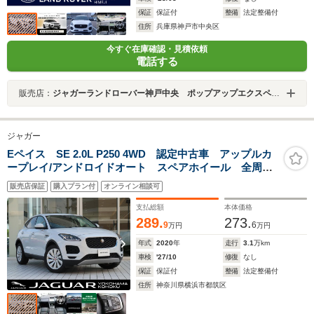
保証
保証付
整備
法定整備付
住所
兵庫県神戸市中央区
今すぐ在庫確認・見積依頼
電話する
販売店：
ジャガーランドローバー神戸中央 ポップアップエクスペリエンス
ジャガー
Eペイス SE 2.0L P250 4WD 認定中古車 アップルカ
ープレイ/アンドロイドオート スペアホイール 全周囲
カメラ ブラインドスポットモニター 本革シート 純
販売店保証
購入プラン付
オンライン相談可
正19インチアルミホイール パワーテールゲート パワ
ーシート
支払総額
本体価格
289.
273.
9
6
万円
万円
年式
2020
年
走行
3.1
万km
車検
'27/10
修復
なし
保証
保証付
整備
法定整備付
住所
神奈川県横浜市都筑区