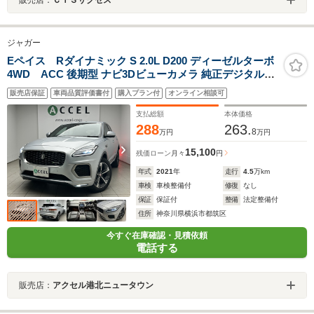
ジャガー
Eペイス Rダイナミック S 2.0L D200 ディーゼルターボ
4WD ACC 後期型 ナビ3Dビューカメラ 純正デジタルミ
ラー LEDヘッドライト Rダイナミックエアロ&19AW ブ
販売店保証
車両品質評価書付
購入プラン付
オンライン相談可
ラックレザーシート シートヒーター ステアリングヒータ
ー 電動テールゲート 液晶メーター カープレイ対応
支払総額
本体価格
288
263.
8
万円
万円
15,100
残価ローン
月々
円
年式
2021
年
走行
4.5
万km
車検
車検整備付
修復
なし
保証
保証付
整備
法定整備付
住所
神奈川県横浜市都筑区
今すぐ在庫確認・見積依頼
電話する
販売店：
アクセル港北ニュータウン