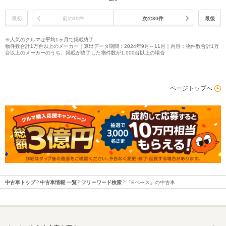
最初
前の30件
次の30件
最後
※人気のクルマは平均1ヶ月で掲載終了
物件数合計1万台以上のメーカー｜算出データ期間：2024年9月～11月｜内容：物件数合計1万
台以上のメーカーのうち、掲載が終了した物件数が1,000台以上の場合
ページトップへ
中古車トップ
中古車情報:一覧
フリーワード検索
「Eペース」の中古車