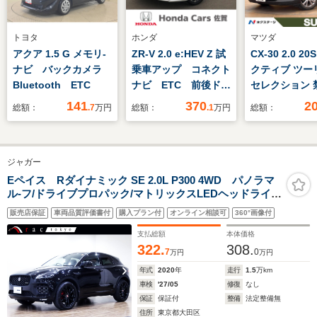
トヨタ
ホンダ
マツダ
アクア 1.5 G メモリ-
ZR-V 2.0 e:HEV Z 試
CX-30 2.0 2
ナビ バックカメラ
乗車アップ コネクト
クティブ ツー
Bluetooth ETC
ナビ ETC 前後ドラ
セレクション 
レコ ブラインドスポ
車 全周囲カ
141
370
2
総額：
.7
万円
総額：
.1
万円
総額：
ットインフォメーショ
突被害軽減シ
ン
レーダークル
動リアゲート
ジャガー
シート ドラ
ーナーセンサ
Eペイス Rダイナミック SE 2.0L P300 4WD パノラマ
ル-フ/ドライブプロパック/マトリックスLEDヘッドライト
ートキー LE
パック/ブラックエクステリアパック/14Way電動フロント
ド ビルトイ
販売店保証
車両品質評価書付
購入プラン付
オンライン相談可
360°画像付
シ-ト(ヒ-タ-/メモリ付)/20インチスタイル5051グロスブラ
純正18インチ
ック/レッドキャリパ-/Pガラス/
支払総額
本体価格
322.
308.
7
0
万円
万円
年式
2020
年
走行
1.5
万km
車検
'27/05
修復
なし
保証
保証付
整備
法定整備無
住所
東京都大田区