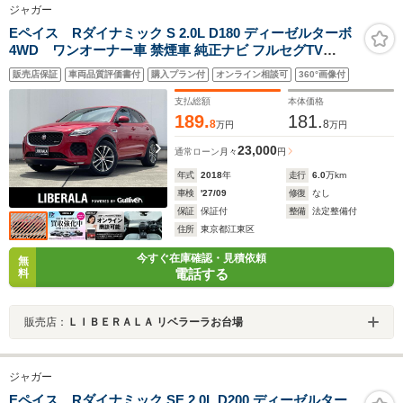
ジャガー
Eペイス Rダイナミック S 2.0L D180 ディーゼルターボ
4WD ワンオーナー車 禁煙車 純正ナビ フルセグTV
AppleCarPlay 白革シート パワーシート シートヒーター
販売店保証
車両品質評価書付
購入プラン付
オンライン相談可
360°画像付
360°カメラ 電動リアゲート ブラインドスポットモニター
レーダークルーズコントロール 衝突軽減ブレーキ
支払総額
本体価格
189.
181.
8
8
万円
万円
23,000
通常ローン
月々
円
年式
2018
年
走行
6.0
万km
車検
'27/09
修復
なし
保証
保証付
整備
法定整備付
住所
東京都江東区
今すぐ在庫確認・見積依頼
無
電話する
料
販売店：
ＬＩＢＥＲＡＬＡ リベラーラお台場
ジャガー
Eペイス Rダイナミック SE 2.0L D200 ディーゼルター