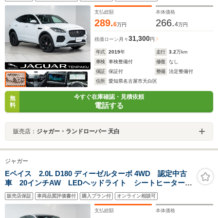
イ LEDヘッドライト シートヒーター パワーバック
ドア ブラックパック 20インチブラックアルミホイー
支払総額
本体価格
ル
289.
266.
6
4
万円
万円
31,300
残価ローン
月々
円
年式
2019
年
走行
3.2
万km
車検
車検整備付
修復
なし
保証
保証付
整備
法定整備付
住所
愛知県名古屋市天白区
今すぐ在庫確認・見積依頼
無
電話する
料
販売店：
ジャガー・ランドローバー 天白
ジャガー
Eペイス 2.0L D180 ディーゼルターボ 4WD 認定中古
車 20インチAW LEDヘッドライト シートヒーター
電動テールゲート アップルカープレイ アンドロイド
販売店保証
車両品質評価書付
購入プラン付
オンライン相談可
オート
支払総額
本体価格