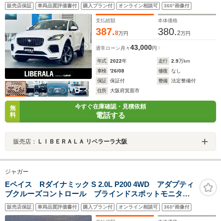
インチAW LEDヘッドライト 電動リアゲート 黒革 パワー
販売店保証
車両品質評価書付
購入プラン付
オンライン相談可
360°画像付
シート Dシートメモリ シートヒーター ステアリングヒー
ター BSM クリアランスソナー
支払総額
本体価格
387.
380.
8
2
万円
万円
43,000
通常ローン
月々
円
年式
2022
年
走行
2.9
万km
車検
'26/08
修復
なし
保証
保証付
整備
法定整備付
住所
大阪府箕面市
今すぐ在庫確認・見積依頼
無
電話する
料
販売店：
ＬＩＢＥＲＡＬＡ リベラーラ大阪
ジャガー
Eペイス Rダイナミック S 2.0L P200 4WD アダプティ
ブクルーズコントロール ブラインドスポットモニタ
ー ヘッドアップディスプレイ 純正ナビ
販売店保証
車両品質評価書付
購入プラン付
オンライン相談可
360°画像付
AppleCarPlay テレビ 360° レザーシート シートヒ