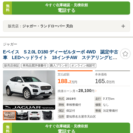
今すぐ在庫確認・見積依頼
無
電話する
料
販売店：
ジャガー・ランドローバー 天白
ジャガー
Eペイス S 2.0L D180 ディーゼルターボ 4WD 認定中古
車 LEDヘッドライト 18インチAW ステアリングヒー
ター
販売店保証
車両品質評価書付
購入プラン付
オンライン相談可
支払総額
本体価格
188.
165.
2
0
万円
万円
28,100
残価ローン
月々
円
年式
2019
年
走行
7.7
万km
車検
車検整備付
修復
なし
保証
保証付
整備
法定整備付
住所
愛知県名古屋市天白区
今すぐ在庫確認・見積依頼
無
電話する
料