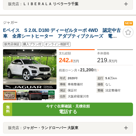
販売店：
ＬＩＢＥＲＡＬＡ リベラーラ千葉
ジャガー
NEW
Eペイス S 2.0L D180 ディーゼルターボ 4WD 認定中古
車 全席シートヒーター アダプティブクルーズ 電動
リアゲート サラウンドカメラ ブラインドスポットモ
販売店保証
購入プラン付
オンライン相談可
ニター レーンキープアシスト 前席パワーシート SD
ナビ キーレス 純正19インチアルミ
支払総額
本体価格
242.
219.
8
9
万円
万円
21,200
残価ローン
月々
円
年式
2020
年
走行
5.6
万km
車検
車検整備付
修復
なし
保証
保証付
整備
法定整備付
住所
大阪府寝屋川市
今すぐ在庫確認・見積依頼
無
電話する
料
販売店：
ジャガー・ランドローバー 大阪東