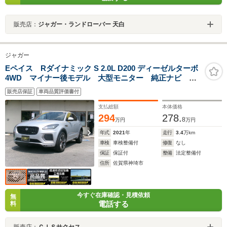
販売店：
ジャガー・ランドローバー 天白
ジャガー
Eペイス Rダイナミック S 2.0L D200 ディーゼルターボ
4WD マイナー後モデル 大型モニター 純正ナビ カ
ープレイ接続 切り替付き全方位カメラ デジタルイン
販売店保証
車両品質評価書付
ナーミラー ハンドル&シートヒーター 電動シート 電
動バックドア フル液晶メーター
支払総額
本体価格
294
278.
8
万円
万円
年式
2021
年
走行
3.4
万km
車検
車検整備付
修復
なし
保証
保証付
整備
法定整備付
住所
佐賀県神埼市
今すぐ在庫確認・見積依頼
無
電話する
料
販売店：
ＣＩＳサクセス