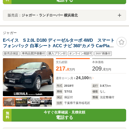
販売店：
ジャガー・ランドローバー 横浜港北
ジャガー
Eペイス S 2.0L D180 ディーゼルターボ 4WD スマート
フォンパック 白革シート ACC ナビ 360°カメラ CarPlay
電動リアゲート フルLEDヘッドライト パークアシスト 電
販売店保証
車両品質評価書付
購入プラン付
オンライン相談可
360°画像付
動シート ワンオーナー 衝突軽減ブレーキ レーンキープア
シスト BSM ETC
支払総額
本体価格
217.
209.
8
8
万円
万円
24,100
通常ローン
月々
円
年式
2018
年
走行
3.8
万km
車検
'27/11
修復
なし
保証
保証付
整備
法定整備付
住所
千葉県千葉市稲毛区
今すぐ在庫確認・見積依頼
無
電話する
料