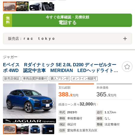
今すぐ在庫確認・見積依頼
無
電話する
料
販売店：
ｒａｃ ｔｏｋｙｏ
ジャガー
Eペイス Rダイナミック SE 2.0L D200 ディーゼルター
ボ 4WD 認定中古車 MERIDIAN LEDヘッドライト
シートヒーター 19インチAW Appleカープレイ アン
販売店保証
車両品質評価書付
購入プラン付
オンライン相談可
ドロイドオート 電動テールゲート パドルシフト ド
ライブコントロール 360度カメラ
支払総額
本体価格
388.
365.
9
9
万円
万円
32,000
残価ローン
月々
円
年式
2023
年
走行
1.1
万km
車検
車検整備付
修復
なし
保証
保証付
整備
法定整備付
住所
愛知県名古屋市天白区