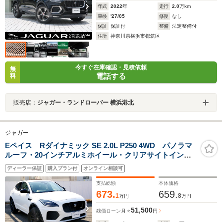
年式
2022
年
走行
2.0
万km
車検
'27/05
修復
なし
保証
保証付
整備
法定整備付
住所
神奈川県横浜市都筑区
今すぐ在庫確認・見積依頼
無
電話する
料
販売店：
ジャガー・ランドローバー 横浜港北
ジャガー
Eペイス Rダイナミック SE 2.0L P250 4WD パノラマ
ルーフ・20インチアルミホイール・クリアサイトインテ
リアビューミラー・当店デモカーUP
ディーラー保証
購入プラン付
オンライン相談可
支払総額
本体価格
673.
659.
1
8
万円
万円
51,500
残価ローン
月々
円