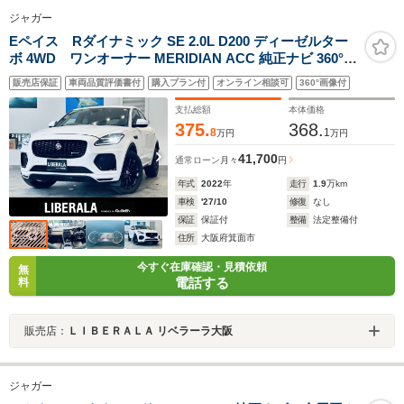
ジャガー
Eペイス Rダイナミック SE 2.0L D200 ディーゼルター
ボ 4WD ワンオーナー MERIDIAN ACC 純正ナビ 360°
applecarplay 純正20インチAW LEDヘッドライト 電動リ
販売店保証
車両品質評価書付
購入プラン付
オンライン相談可
360°画像付
アゲート 黒革 パワーシート Dシートメモリ シートヒータ
ー BSM クリアランスソナー デジタルインナーミラー
支払総額
本体価格
375.
368.
8
1
万円
万円
41,700
通常ローン
月々
円
年式
2022
年
走行
1.9
万km
車検
'27/10
修復
なし
保証
保証付
整備
法定整備付
住所
大阪府箕面市
今すぐ在庫確認・見積依頼
無
電話する
料
販売店：
ＬＩＢＥＲＡＬＡ リベラーラ大阪
ジャガー