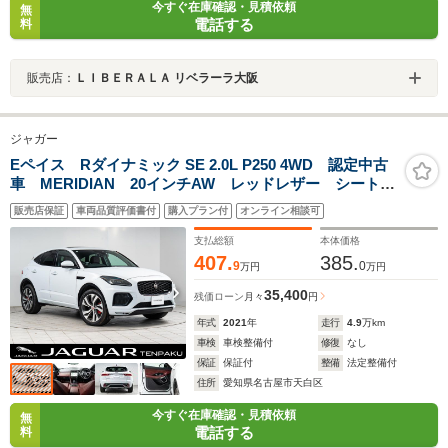
今すぐ在庫確認・見積依頼
無
電話する
料
販売店：
ＬＩＢＥＲＡＬＡ リベラーラ大阪
ジャガー
Eペイス Rダイナミック SE 2.0L P250 4WD 認定中古
車 MERIDIAN 20インチAW レッドレザー シートヒ
ーター LEDヘッドライト 電動テールゲート アップ
販売店保証
車両品質評価書付
購入プラン付
オンライン相談可
ルカープレイ アンドロイドオート
支払総額
本体価格
407.
385.
9
0
万円
万円
35,400
残価ローン
月々
円
年式
2021
年
走行
4.9
万km
車検
車検整備付
修復
なし
保証
保証付
整備
法定整備付
住所
愛知県名古屋市天白区
今すぐ在庫確認・見積依頼
無
電話する
料