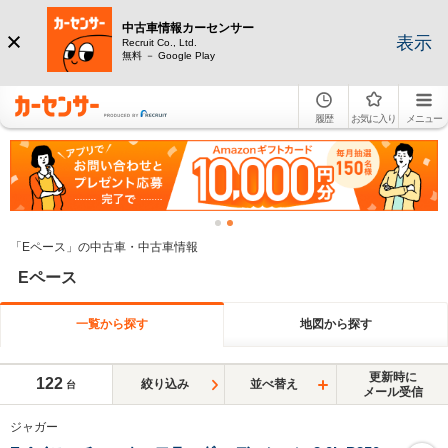
中古車情報カーセンサー
表示
Recruit Co., Ltd.
無料 － Google Play
履歴
お気に入り
メニュー
「Eペース」の中古車・中古車情報
Eペース
一覧から探す
地図から探す
更新時に
122
絞り込み
並べ替え
台
メール受信
ジャガー