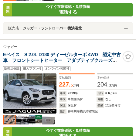
今すぐ在庫確認・見積依頼
無
電話する
料
販売店：
ジャガー・ランドローバー 横浜港北
ジャガー
Eペイス S 2.0L D180 ディーゼルターボ 4WD 認定中古
車 フロントシートヒーター アダプティブクルーズコ
ントロール パワーテールゲート 18インチアルミホイ
販売店保証
購入プラン付
オンライン相談可
ール インタラクティブドライバーズディスプレイ キ
ーレスエントリー
支払総額
本体価格
227.
204.
5
3
万円
万円
年式
2019
年
走行
6.6
万km
車検
車検整備付
修復
なし
保証
保証付
整備
法定整備付
住所
神奈川県横浜市都筑区
今すぐ在庫確認・見積依頼
無
電話する
料