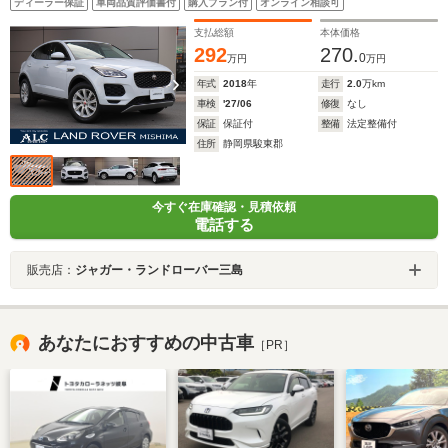
ディーラー保証
車両品質評価書付
購入プラン付
オンライン相談可
支払総額
本体価格
292
270.
0
万円
万円
年式
2018
年
走行
2.0
万km
車検
'27/06
修復
なし
保証
保証付
整備
法定整備付
住所
静岡県駿東郡
今すぐ在庫確認・見積依頼
電話する
販売店：
ジャガー・ランドローバー三島
あなたにおすすめの中古車
［PR］