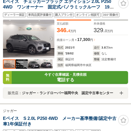
Eペイス チェッカーフラッグ エディション 2.0L P250
4WD ワンオーナー 固定式パノラミックルーフ 19イ
ンチサテンダークグレイホイル パワーテールゲート
ディーラー保証
車両品質評価書付
購入プラン付
オンライン相談可
360°画像付
ブラインドスポットアシスト レーンデパーチャーワー
ニング&キープアシスト ブラックパドルシフト
支払総額
本体価格
346.
329.
4
0
万円
万円
17,300
残価ローン
月々
円
年式
2021
年
走行
3.8
万km
車検
'28/02
修復
なし
保証
保証付
整備
法定整備付
住所
福岡県福岡市中央区
今すぐ在庫確認・見積依頼
無
電話する
料
販売店：
ジャガー・ランドローバー福岡中央 認定中古車センター
ジャガー
Eペイス S 2.0L P250 4WD メーカー基準整備!認定中古
車1年保証付き