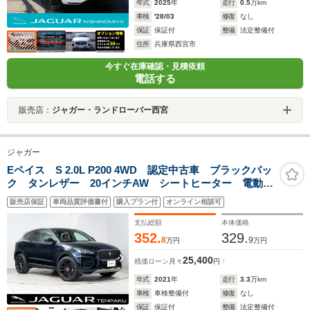
年式
2025
年
走行
0.5
万km
車検
'28/03
修復
なし
保証
保証付
整備
法定整備付
住所
兵庫県西宮市
今すぐ在庫確認・見積依頼
電話する
販売店：
ジャガー・ランドローバー西宮
ジャガー
Eペイス S 2.0L P200 4WD 認定中古車 ブラックパッ
ク タンレザー 20インチAW シートヒーター 電動テ
ールゲート アップルカープレイ アンドロイドオート
販売店保証
車両品質評価書付
購入プラン付
オンライン相談可
支払総額
本体価格
352.
329.
8
9
万円
万円
25,400
残価ローン
月々
円
年式
2021
年
走行
3.3
万km
車検
車検整備付
修復
なし
保証
保証付
整備
法定整備付