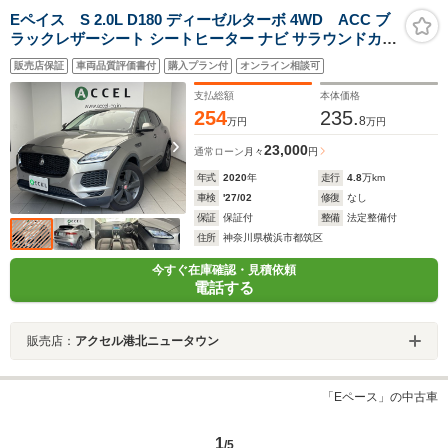
Eペイス S 2.0L D180 ディーゼルターボ 4WD ACC ブ
ラックレザーシート シートヒーター ナビ サラウンドカメ
ラ ブラインドスポットアシスト LEDヘッドライト 純正
販売店保証
車両品質評価書付
購入プラン付
オンライン相談可
19インチアルミ 電動テールゲート 液晶メーター カ
ープレイ対応ディスプレイ 360ドラレコ
支払総額
本体価格
254
235.
8
万円
万円
23,000
通常ローン
月々
円
年式
2020
年
走行
4.8
万km
車検
'27/02
修復
なし
保証
保証付
整備
法定整備付
住所
神奈川県横浜市都筑区
今すぐ在庫確認・見積依頼
電話する
販売店：
アクセル港北ニュータウン
「Eペース」の中古車
1
/5