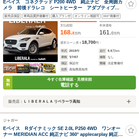
Eペイス コネクテッド P200 4WD 純正ナビ 全周囲カ
メラ 前後ドラレコ シートヒーター アダプティブク
ルーズコントロール パワーバックドア
販売店保証
車両品質評価書付
購入プラン付
オンライン相談可
360°画像付
Applecarplay Android Auto コーナーセンサー ブ
レーキアシスト
支払総額
本体価格
168.
161.
8
0
万円
万円
18,700
通常ローン
月々
円
年式
2019
年
走行
5.0
万km
車検
'27/07
修復
なし
保証
保証付
整備
法定整備付
住所
高知県高知市
今すぐ在庫確認・見積依頼
無
電話する
料
販売店：
ＬＩＢＥＲＡＬＡ リベラーラ高知
ジャガー
Eペイス Rダイナミック SE 2.0L P250 4WD ワンオー
ナー MERIDIAN ACC 純正ナビ 360° applecarplay 純正19