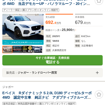
ボ 4WD 当店デモカーUP・パノラマルーフ・20インチ
アルミホイール・クリアサイトインテリアビューミラー
ディーラー保証
購入プラン付
オンライン相談可
支払総額
本体価格
692.
679.
9
8
万円
万円
25,900
残価ローン
月々
円
年式
2025
年
走行
0.6
万km
車検
'28/03
修復
なし
保証
保証付
整備
法定整備付
住所
兵庫県西宮市
今すぐ在庫確認・見積依頼
電話する
販売店：
ジャガー・ランドローバー西宮
ジャガー
Eペイス Rダイナミック S 2.0L D180 ディーゼルターボ
4WD 認定中古車 純正ナビ アダプティブクルーズコ
ントロール インタラクティブドライバーディスプレ
販売店保証
車両品質評価書付
購入プラン付
オンライン相談可