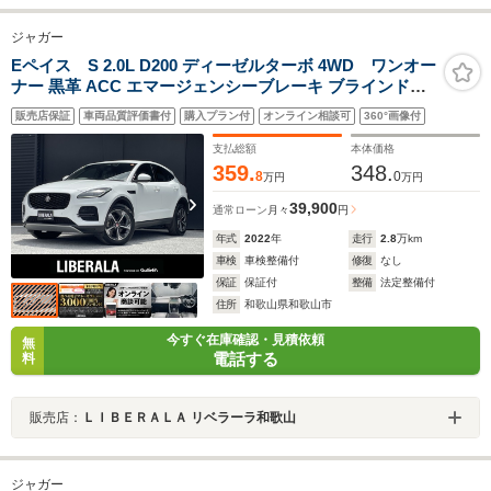
ジャガー
Eペイス S 2.0L D200 ディーゼルターボ 4WD ワンオー
ナー 黒革 ACC エマージェンシーブレーキ ブラインドス
ポット レーンキープ リアトラフィックモニター ナビ 360
販売店保証
車両品質評価書付
購入プラン付
オンライン相談可
360°画像付
度カメラ CarPlay パワーシート シートヒーター 前後ドラ
レコ スマートキー 純19AW LED ETC
支払総額
本体価格
359.
348.
8
0
万円
万円
39,900
通常ローン
月々
円
年式
2022
年
走行
2.8
万km
車検
車検整備付
修復
なし
保証
保証付
整備
法定整備付
住所
和歌山県和歌山市
今すぐ在庫確認・見積依頼
無
電話する
料
販売店：
ＬＩＢＥＲＡＬＡ リベラーラ和歌山
ジャガー