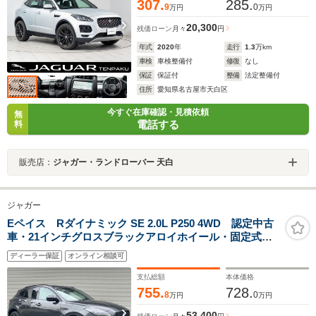
307.
285.
9
0
万円
万円
20,300
残価ローン
月々
円
年式
2020
年
走行
1.3
万km
車検
車検整備付
修復
なし
保証
保証付
整備
法定整備付
住所
愛知県名古屋市天白区
今すぐ在庫確認・見積依頼
無
電話する
料
販売店：
ジャガー・ランドローバー 天白
ジャガー
Eペイス Rダイナミック SE 2.0L P250 4WD 認定中古
車・21インチグロスブラックアロイホイール・固定式サ
ンルーフ
ディーラー保証
オンライン相談可
支払総額
本体価格
755.
728.
8
0
万円
万円
53,400