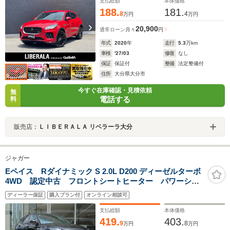
ーター パワーシート 純正20AW
支払総額
本体価格
188.
181.
8
4
万円
万円
20,900
通常ローン
月々
円
年式
2020
年
走行
5.3
万km
車検
'27/03
修復
なし
保証
保証付
整備
法定整備付
住所
大分県大分市
今すぐ在庫確認・見積依頼
無
電話する
料
販売店：
ＬＩＢＥＲＡＬＡ リベラーラ大分
ジャガー
Eペイス Rダイナミック S 2.0L D200 ディーゼルターボ
4WD 認定中古 フロントシートヒーター パワーシー
ト シートメモリ アダプティブクルーズコントロー
ディーラー保証
購入プラン付
オンライン相談可
ル ステアリングパドルシフト アップルカープレイ/ア
ンドロイドオート パワーテールゲート
支払総額
本体価格
419.
403.
9
8
万円
万円