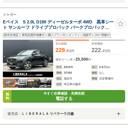
ジャガー
Eペイス S 2.0L D180 ディーゼルターボ 4WD 黒革シー
ト サンルーフ ドライブプロパック パークプロパック
ACC OP純正20インチAW カープレイ 純正ナビ 360度カ
販売店保証
車両品質評価書付
購入プラン付
オンライン相談可
360°画像付
メラ シートヒーター パワーバックドア パークアシスト
レーンキープアシスト ドライブレコーダー
支払総額
本体価格
229.
222.
8
2
万円
万円
25,500
通常ローン
月々
円
年式
2019
年
走行
2.6
万km
車検
'27/02
修復
なし
保証
保証付
整備
法定整備付
住所
埼玉県川越市
今すぐ在庫確認・見積依頼
無
電話する
料
販売店：
ＬＩＢＥＲＡＬＡ リベラーラ川越