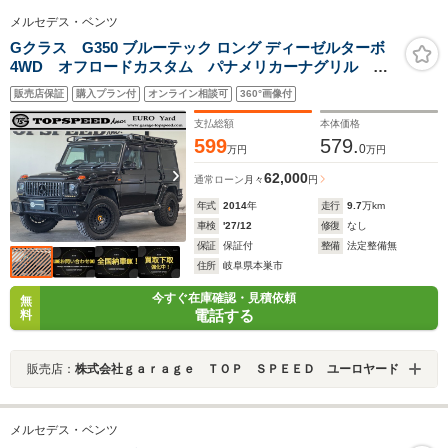
メルセデス・ベンツ
Gクラス G350 ブルーテック ロング ディーゼルターボ
4WD オフロードカスタム パナメリカーナグリル リ
フトアップ ヘッドライトガード ウィンカーガード
販売店保証
購入プラン付
オンライン相談可
360°画像付
テールガード ルーフラック Rotiform STL 20イ
ンチホイール HIFLY MTタイヤ
支払総額
本体価格
599
579.
0
万円
万円
62,000
通常ローン
月々
円
年式
2014
年
走行
9.7
万km
車検
'27/12
修復
なし
保証
保証付
整備
法定整備無
住所
岐阜県本巣市
今すぐ在庫確認・見積依頼
無
電話する
料
販売店：
株式会社ｇａｒａｇｅ ＴＯＰ ＳＰＥＥＤ ユーロヤード
メルセデス・ベンツ