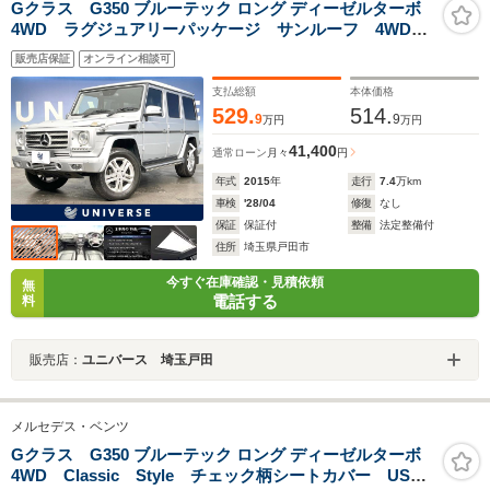
Gクラス G350 ブルーテック ロング ディーゼルターボ
4WD ラグジュアリーパッケージ サンルーフ 4WD
衝突被害軽減システム 革シート レーダークルーズコ
販売店保証
オンライン相談可
ントロール ハーマンカードン シートヒーター パワ
ーシート 禁煙車 デュアルエアコン フルセグ
支払総額
本体価格
529.
514.
9
9
万円
万円
41,400
通常ローン
月々
円
年式
2015
年
走行
7.4
万km
車検
'28/04
修復
なし
保証
保証付
整備
法定整備付
住所
埼玉県戸田市
今すぐ在庫確認・見積依頼
無
電話する
料
販売店：
ユニバース 埼玉戸田
メルセデス・ベンツ
Gクラス G350 ブルーテック ロング ディーゼルターボ
4WD Classic Style チェック柄シートカバー USラ