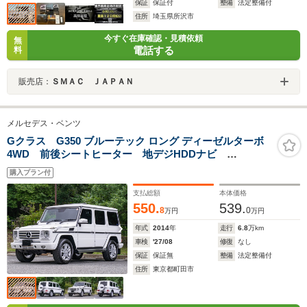
保証
保証付
整備
法定整備付
住所
埼玉県所沢市
今すぐ在庫確認・見積依頼
無
電話する
料
販売店：
ＳＭＡＣ ＪＡＰＡＮ
メルセデス・ベンツ
Gクラス G350 ブルーテック ロング ディーゼルターボ
4WD 前後シートヒーター 地デジHDDナビ
Bluetooth接続 ブラックレザーシート サンルーフ
購入プラン付
支払総額
本体価格
550.
539.
8
0
万円
万円
年式
2014
年
走行
6.8
万km
車検
'27/08
修復
なし
保証
保証無
整備
法定整備付
住所
東京都町田市