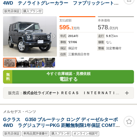
4WD テノライトグレーカラー ファブリックシート 7
型コマンドナビ バックカメラ ETC 純正18インチホ
販売店保証
購入プラン付
イール ドリンクホルダー
支払総額
本体価格
595.
578.
3
0
万円
万円
年式
2014
年
走行
5.9
万km
車検
'27/06
修復
なし
保証
保証付
整備
法定整備付
住所
三重県四日市市
今すぐ在庫確認・見積依頼
無
電話する
料
販売店：
株式会社ライズオート ＲＥＣＡＳ ＩＮＴＥＲＮＡＴＩＯＮＡＬ
メルセデス・ベンツ
Gクラス G350 ブルーテック ロング ディーゼルターボ
4WD ラグジュアリーPKG 距離無制限1年保証 COMTEC
デジタルインナーミラー前後ドラレコ サンルーフ 黒革
販売店保証
車両品質評価書付
購入プラン付
オンライン相談可
Harman&Kardon 前後席ヒーター 純正ナビ DTV