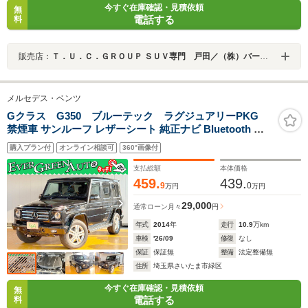
今すぐ在庫確認・見積依頼
無
電話する
料
販売店：
Ｔ．Ｕ．Ｃ．ＧＲＯＵＰ ＳＵＶ専門 戸田／（株）バーディット
メルセデス・ベンツ
Gクラス G350 ブルーテック ラグジュアリーPKG
禁煙車 サンルーフ レザーシート 純正ナビ Bluetooth フ
ルセグ バックカメラ BSM パワーシート シートヒーター
購入プラン付
オンライン相談可
360°画像付
コーナーセンサー LEDヘッドライト オートライト スマー
トキー 4WD
支払総額
本体価格
459.
439.
9
0
万円
万円
29,000
通常ローン
月々
円
年式
2014
年
走行
10.9
万km
車検
'26/09
修復
なし
保証
保証無
整備
法定整備無
住所
埼玉県さいたま市緑区
今すぐ在庫確認・見積依頼
無
電話する
料