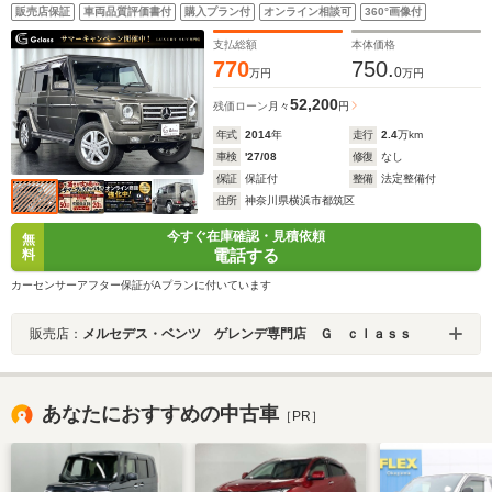
ュアリーパッケージ ワンオーナー 人 気インジウムグレー
販売店保証
車両品質評価書付
購入プラン付
オンライン相談可
360°画像付
ナローフェンダー全幅181cm スチールバンパー ハーマ
ンカードンオーディオ 全席シートヒーター
支払総額
本体価格
770
750.
0
万円
万円
52,200
残価ローン
月々
円
年式
2014
年
走行
2.4
万km
車検
'27/08
修復
なし
保証
保証付
整備
法定整備付
住所
神奈川県横浜市都筑区
今すぐ在庫確認・見積依頼
無
電話する
料
カーセンサーアフター保証がAプランに付いています
販売店：
メルセデス・ベンツ ゲレンデ専門店 Ｇ ｃｌａｓｓ
あなたにおすすめの中古車
［PR］