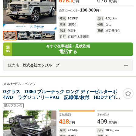
678.
670.
8
0
万円
万円
108,900
通常ローン
月々
円
年式
2015
年
走行
4.3
万km
車検
'28/04
修復
なし
保証
保証付
整備
法定整備付
住所
京都府木津川市
今すぐ在庫確認・見積依頼
無
電話する
料
販売店：
株式会社エッジループ
メルセデス・ベンツ
Gクラス G350 ブルーテック ロング ディーゼルターボ
4WD ラグジュアリーPKG 記録簿7枚付 HDDナビTV
ワイドモニター Bカメラ 前後ドラレコ ACC サンルー
購入プラン付
フ 黒革ヒーター ワイドフェンダー パナメリカーナグリ
ル ルーフスポイラー オレンジキャリパー トランクボ
支払総額
本体価格
ード
418
409.
0
万円
万円
年式
2014
年
走行
10.4
万km