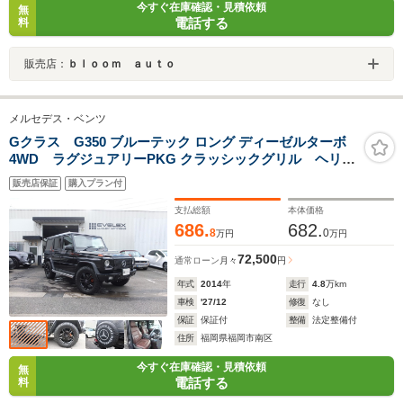
今すぐ在庫確認・見積依頼
無
電話する
料
販売店：
ｂｌｏｏｍ ａｕｔｏ
メルセデス・ベンツ
Gクラス G350 ブルーテック ロング ディーゼルターボ
4WD ラグジュアリーPKG クラッシックグリル ヘリテ
ージ エディションAW グッドイヤーマッドタイヤ ライ
販売店保証
購入プラン付
ト&テール&ウインカーガード ブラウンレザー 純正
OPサイドカメラ ナビ TV BT Bカメラ DVD 保証書
支払総額
本体価格
Sキー
686.
682.
8
0
万円
万円
72,500
通常ローン
月々
円
年式
2014
年
走行
4.8
万km
車検
'27/12
修復
なし
保証
保証付
整備
法定整備付
住所
福岡県福岡市南区
今すぐ在庫確認・見積依頼
無
電話する
料