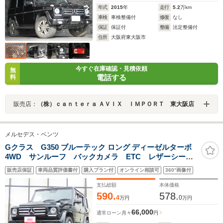
年式
2015
年
走行
5.2
万km
車検
車検整備付
修復
なし
保証
保証付
整備
法定整備付
住所
大阪府東大阪市
今すぐ在庫確認・見積依頼
無
電話する
料
販売店：
（株）ｃａｎｔｅｒａ ＡＶＩＸ ＩＭＰＯＲＴ 東大阪店
メルセデス・ベンツ
Gクラス G350 ブルーテック ロング ディーゼルターボ
4WD サンルーフ バックカメラ ETC レザーシー
ト シートヒーター 電動シート 横滑り防止 ナビ
販売店保証
車両品質評価書付
購入プラン付
オンライン相談可
360°画像付
フルセグ Bluetooth 障害物センサー オートライト
クルーズコントロール 社外18インチAW
支払総額
本体価格
590.
578.
4
0
万円
万円
66,000
通常ローン
月々
円