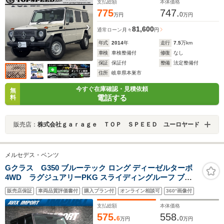
支払総額
本体価格
775
747.
0
万円
万円
81,600
通常ローン
月々
円
年式
2014
年
走行
7.5
万km
車検
車検整備付
修復
なし
保証
保証付
整備
法定整備付
住所
岐阜県本巣市
今すぐ在庫確認・見積依頼
無
電話する
料
販売店：
株式会社ｇａｒａｇｅ ＴＯＰ ＳＰＥＥＤ ユーロヤード
メルセデス・ベンツ
Gクラス G350 ブルーテック ロング ディーゼルターボ
4WD ラグジュアリーPKG スライディングルーフ ブラ
ックレザー シートヒーター harman/kardon 純正HDDナ
販売店保証
車両品質評価書付
購入プラン付
オンライン相談可
360°画像付
ビ 地デジ Bカメラ 純正18AW 禁煙 正規ディーラー車
支払総額
本体価格
575.
558.
6
0
万円
万円