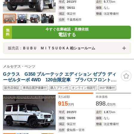
年式
2013
年
走行
5.7
万km
車検
'26/11
修復
なし
保証
保証付
整備
法定整備付
住所
千葉県柏市
今すぐ在庫確認・見積依頼
無
電話する
料
販売店：
ＢＵＢＵ ＭＩＴＳＵＯＫＡ 柏ショールーム
メルセデス・ベンツ
Gクラス G350 ブルーテック エディション ゼブラ ディ
ーゼルターボ 4WD 120台限定車 ブラバスフロント.リ
アバンパー.グリル デジーノインテリア サンルーフ
販売店保証
車両品質評価書付
購入プラン付
オンライン相談可
360°画像付
シートヒーター ベンチレーション アルカンターラル
ーフ AMGオーバーフェンダー TVキャンセラー
支払総額
本体価格
915
898.
0
万円
万円
年式
2015
年
走行
1.8
万km
車検
'26/09
修復
なし
保証
保証付
整備
法定整備付
住所
愛知県一宮市