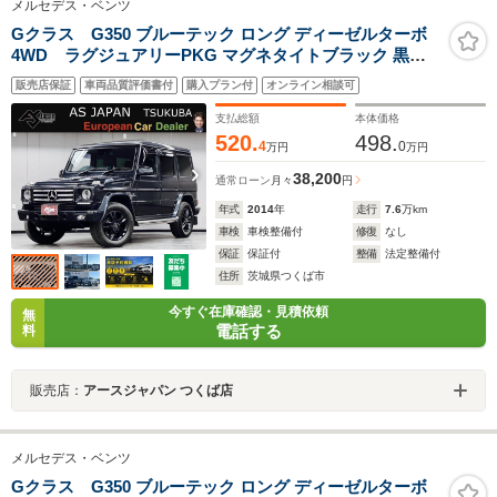
メルセデス・ベンツ
Gクラス G350 ブルーテック ロング ディーゼルターボ
4WD ラグジュアリーPKG マグネタイトブラック 黒革
サンルーフ ディストロニック+ BSM Harman&Kardon 全
販売店保証
車両品質評価書付
購入プラン付
オンライン相談可
席ヒーター 純正ブラック18AW 純正ナビ DTV Bluetooth
ETC2.0 Bカメラ キーレス 背面タイヤ車載
支払総額
本体価格
520.
498.
4
0
万円
万円
38,200
通常ローン
月々
円
年式
2014
年
走行
7.6
万km
車検
車検整備付
修復
なし
保証
保証付
整備
法定整備付
住所
茨城県つくば市
今すぐ在庫確認・見積依頼
無
電話する
料
販売店：
アースジャパン つくば店
メルセデス・ベンツ
Gクラス G350 ブルーテック ロング ディーゼルターボ