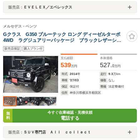
販売店：
ＥＶＥＬＥＸ／エベレックス
メルセデス・ベンツ
Gクラス G350 ブルーテック ロング ディーゼルターボ
4WD ラグジュアリーパッケージ ブラックレザーシー
ト 前後シートヒーター サンルーフ ブラックAW ブ
販売店保証
購入プラン付
ラックサイドステップ ブラックテール
支払総額
本体価格
539
527.
0
万円
万円
年式
2014
年
走行
9.3
万km
車検
'27/03
修復
なし
保証
保証付
整備
法定整備付
住所
神奈川県横浜市都筑区
今すぐ在庫確認・見積依頼
無
電話する
料
販売店：
ＳＵＶ専門店 Ａｌｌ ｃｏｌｌｅｃｔ