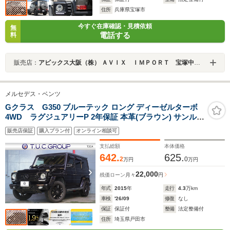
住所
兵庫県宝塚市
今すぐ在庫確認・見積依頼
無
電話する
料
販売店：
アビックス大阪（株） ＡＶＩＸ ＩＭＰＯＲＴ 宝塚中山寺店
メルセデス・ベンツ
Gクラス G350 ブルーテック ロング ディーゼルターボ
4WD ラグジュアリーP 2年保証 本革(ブラウン) サンルー
フ アンドロイドナビ harman/kardonサウンド アクティク
販売店保証
購入プラン付
オンライン相談可
ルコン ブラインドスポットアシスト キセノン 全席ヒータ
ー パークトロニック
支払総額
本体価格
642.
625.
2
0
万円
万円
22,000
残価ローン
月々
円
年式
2015
年
走行
4.3
万km
車検
'26/09
修復
なし
保証
保証付
整備
法定整備付
住所
埼玉県戸田市