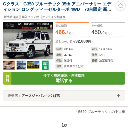
Gクラス G350 ブルーテック 35th アニバーサリー エデ
ィション ロング ディーゼルターボ 4WD 70台限定 新品
タイヤ チェスナットブラウン本革シート AMGオーバー
販売店保証
購入プラン付
オンライン相談可
フェンダー 専用チタニウムグレー18AW ブラックルーフ
HarmanKardon レーダークルーズ BSM 純正ナビ DTV
支払総額
本体価格
BT音楽 Bカメラ キーレス2個 全席ヒーター
466.
450.
8
0
万円
万円
32,600
通常ローン
月々
円
年式
2014
年
走行
12.6
万km
車検
'27/11
修復
なし
保証
保証付
整備
法定整備付
住所
茨城県つくば市
今すぐ在庫確認・見積依頼
無
電話する
料
販売店：
アースジャパン つくば店
「G350 ブルーテック」の中古車
1
/3