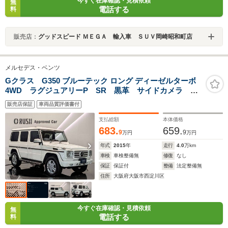
今すぐ在庫確認・見積依頼
無
電話する
料
販売店：
グッドスピード ＭＥＧＡ 輸入車 ＳＵＶ岡崎昭和町店
メルセデス・ベンツ
Gクラス G350 ブルーテック ロング ディーゼルターボ
4WD ラグジュアリーP SR 黒革 サイドカメラ 純
正18AW harman/kardonロジック7サラウンド ブライ
販売店保証
車両品質評価書付
ンドスポットアシスト パークトロニック バイキセノ
ンヘッドライト クルーズコントロール
支払総額
本体価格
683.
659.
9
9
万円
万円
年式
2015
年
走行
4.0
万km
車検
車検整備無
修復
なし
保証
保証付
整備
法定整備無
住所
大阪府大阪市西淀川区
今すぐ在庫確認・見積依頼
無
電話する
料