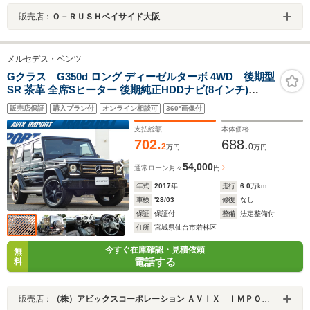
販売店：
Ｏ－ＲＵＳＨベイサイド大阪
メルセデス・ベンツ
Gクラス G350d ロング ディーゼルターボ 4WD 後期型
SR 茶革 全席Sヒーター 後期純正HDDナビ(8インチ)
CarPlay&地デジ harman/kardonサウンド Bカメラ(ガイ
販売店保証
購入プラン付
オンライン相談可
360°画像付
ドライン付)&PTS ディストロニックプラス&ブラインド
スポット 純正OP20AW 禁煙
支払総額
本体価格
702.
688.
2
0
万円
万円
54,000
通常ローン
月々
円
年式
2017
年
走行
6.0
万km
車検
'28/03
修復
なし
保証
保証付
整備
法定整備付
住所
宮城県仙台市若林区
今すぐ在庫確認・見積依頼
無
電話する
料
販売店：
（株）アビックスコーポレーション ＡＶＩＸ ＩＭＰＯＲＴ 仙台東インター店