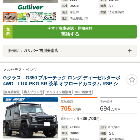
車検
'26/10
修復
なし
保証
保証付
整備
法定整備付
住所
埼玉県吉川市
今すぐ在庫確認・見積依頼
無
電話する
料
販売店：
ガリバー 吉川美南店
メルセデス・ベンツ
Gクラス G350 ブルーテック ロング ディーゼルターボ
4WD LUX-PKG SR 茶革 オフロードカスタム RSP シー
トヒーター 純正HDDナビ地デジBカメラ ハーマンカード
販売店保証
購入プラン付
オンライン相談可
360°画像付
ン 純正マットブラック塗装18AW 禁煙 正規D車
支払総額
本体価格
705.
694.
5
5
万円
万円
36,700
通常ローン
月々
円
年式
2015
年
走行
8.1
万km
車検
'28/03
修復
なし
保証
保証付
整備
法定整備付