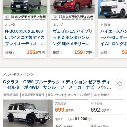
ホンダ
ホンダ
トヨタ
N-BOX カスタム 660
ヴェゼル 1.5 ハイブリ
ハイエースバン 
L パイオニア製ディス
ッド Z ホンダセンシ
ーパーGL ダ
プレイオーディオ R
ング 純正メモリーナ
イムII ロング
カメラ
ビ 衝突低減ブレー
ディーゼルタ
155
159
5
総額：
.9
万円
総額：
.4
万円
総額：
キ ドラレコ リアカ
4WD BlackEd
メラ LEDヘッド 7
BIG-X スラ
速パドルシフト 純正
ア
メルセデス・ベンツ
17インチアルミホイ
ール ETC
Gクラス G350 ブルーテック エディション ゼブラ ディ
ーゼルターボ 4WD サンルーフ メーカーナビ バック
カメラ BSM HarmanKardon 黒レザー ビルトイン
販売店保証
車両品質評価書付
購入プラン付
オンライン相談可
360°画像付
ETC ドラレコ アクティブディスタンスアシスト シ
ートヒーター ベンチレーション オートライト LED
支払総額
本体価格
699.
692.
8
0
万円
万円
81,200
通常ローン
月々
円
年式
2015
年
走行
6.1
万km