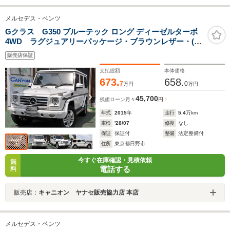
メルセデス・ベンツ
Gクラス G350 ブルーテック ロング ディーゼルターボ
4WD ラグジュアリーパッケージ・ブラウンレザー・(前
席・後席シートヒーター付)・スライディングルーフ・レ
販売店保証
ーダーセーフティーパッケージ・純正ナビ・バックカメ
ラ・1オーナー・禁煙車・記録簿
支払総額
本体価格
673.
658.
7
0
万円
万円
45,700
残価ローン
月々
円
年式
2015
年
走行
5.4
万km
車検
'28/07
修復
なし
保証
保証付
整備
法定整備付
住所
東京都日野市
今すぐ在庫確認・見積依頼
無
電話する
料
販売店：
キャニオン ヤナセ販売協力店 本店
メルセデス・ベンツ