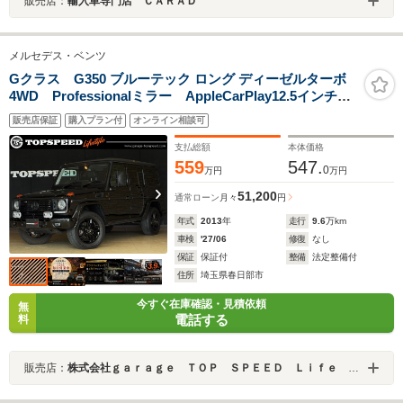
販売店：
輸入車専門店 ＣＡＲＡＤ
メルセデス・ベンツ
Gクラス G350 ブルーテック ロング ディーゼルターボ
4WD Professionalミラー AppleCarPlay12.5インチナ
ビ ヘッドライトガード ウインカーガード テールガ
販売店保証
購入プラン付
オンライン相談可
ード ウインカーレンズオレンジ HELLAフォグラン
プ 背面タイヤカバー
支払総額
本体価格
559
547.
0
万円
万円
51,200
通常ローン
月々
円
年式
2013
年
走行
9.6
万km
車検
'27/06
修復
なし
保証
保証付
整備
法定整備付
住所
埼玉県春日部市
今すぐ在庫確認・見積依頼
無
電話する
料
販売店：
株式会社ｇａｒａｇｅ ＴＯＰ ＳＰＥＥＤ Ｌｉｆｅ Ｓｔｙｌｅ