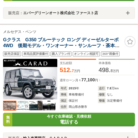
販売店：
エバーグリーンオート株式会社 ファースト店
メルセデス・ベンツ
Gクラス G350 ブルーテック ロング ディーゼルターボ
4WD 後期モデル・ワンオーナー・サンルーフ・茶本革
シート・ディストロニックプラス・純正ナビTV・バック
販売店保証
車両品質評価書付
購入プラン付
オンライン相談可
360°画像付
モニター・ハーマンカードンサウンド・全席シートヒー
ター・ブラインドスポットモニター・Bluetooth
支払総額
本体価格
512.
498.
7
8
万円
万円
77,100
通常ローン
月々
円
年式
2015
年
走行
7.8
万km
車検
車検整備付
修復
なし
保証
保証付
整備
法定整備付
住所
岡山県赤磐市
今すぐ在庫確認・見積依頼
無
電話する
料