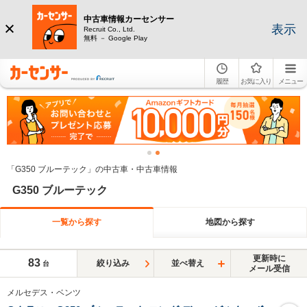
中古車情報カーセンサー
表示
Recruit Co., Ltd.
無料 － Google Play
履歴
お気に入り
メニュー
「G350 ブルーテック」の中古車・中古車情報
G350 ブルーテック
一覧から探す
地図から探す
更新時に
83
絞り込み
並べ替え
台
メール受信
メルセデス・ベンツ