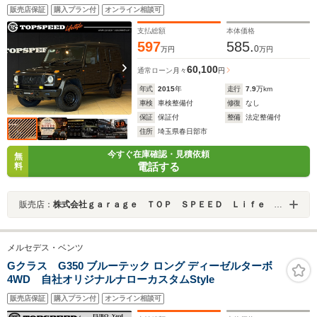
ンプ ソフト背面カバー W460ミラー 正規ディーラー
販売店保証
購入プラン付
オンライン相談可
車両 4WD サンルーフ バックカメラ ETC クリア
ランスソナー シートヒーター
支払総額
本体価格
597
585.
0
万円
万円
60,100
通常ローン
月々
円
年式
2015
年
走行
7.9
万km
車検
車検整備付
修復
なし
保証
保証付
整備
法定整備付
住所
埼玉県春日部市
今すぐ在庫確認・見積依頼
無
電話する
料
販売店：
株式会社ｇａｒａｇｅ ＴＯＰ ＳＰＥＥＤ Ｌｉｆｅ Ｓｔｙｌｅ
メルセデス・ベンツ
Gクラス G350 ブルーテック ロング ディーゼルターボ
4WD 自社オリジナルナローカスタムStyle
販売店保証
購入プラン付
オンライン相談可