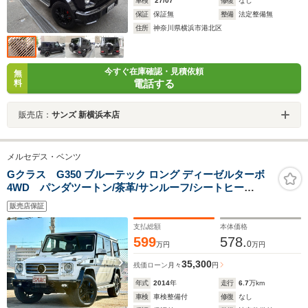
車検
'27/07
修復
なし
保証
保証無
整備
法定整備無
住所
神奈川県横浜市港北区
今すぐ在庫確認・見積依頼
無
電話する
料
販売店：
サンズ 新横浜本店
メルセデス・ベンツ
Gクラス G350 ブルーテック ロング ディーゼルターボ
4WD パンダツートン/茶革/サンルーフ/シートヒー
タ/harman kardon/ライトガード/メモリーシート/前後フ
販売店保証
ォグ/WAAC/ETC/BSM/バックカメラ
支払総額
本体価格
599
578.
0
万円
万円
35,300
残価ローン
月々
円
年式
2014
年
走行
6.7
万km
車検
車検整備付
修復
なし