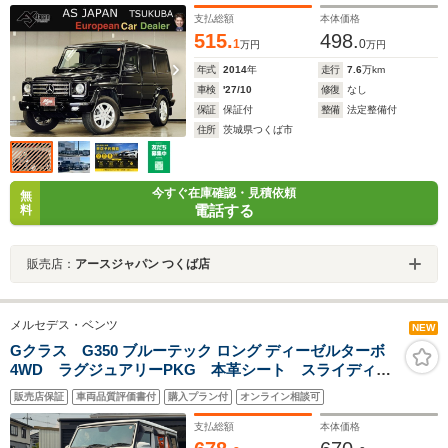
BT&USB音楽 ETC2.0 Bカメラ ディストロニック+ BSM
支払総額
本体価格
純正18AW
515.
498.
1
0
万円
万円
年式
2014
年
走行
7.6
万km
車検
'27/10
修復
なし
保証
保証付
整備
法定整備付
住所
茨城県つくば市
今すぐ在庫確認・見積依頼
無
電話する
料
販売店：
アースジャパン つくば店
メルセデス・ベンツ
NEW
Gクラス G350 ブルーテック ロング ディーゼルターボ
4WD ラグジュアリーPKG 本革シート スライディン
グルーフ 前後席ヒーター Harman/Kardon Logic 7サ
販売店保証
車両品質評価書付
購入プラン付
オンライン相談可
ラウンド AMG20インチアルミ ワイドフェンダー
IPF大型LEDライトバー ディストロニック・プラス
支払総額
本体価格