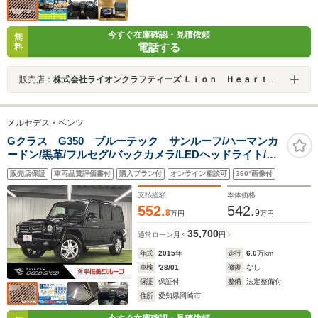
今すぐ在庫確認・見積依頼
無
電話する
料
販売店：
株式会社ライオンクラフティーズ Ｌｉｏｎ Ｈｅａｒｔ ライオンハート
メルセデス・ベンツ
Gクラス G350 ブルーテック サンルーフ/ハーマンカ
ードン/黒革/フルセグ/バックカメラ/LEDヘッドライト/ク
ルーズコントロール/パワーシート/シートヒーター/シート
販売店保証
車両品質評価書付
購入プラン付
オンライン相談可
360°画像付
メモリー/ブラインドスポットモニター/パドルシフト/オー
トライト/ETC車載器
支払総額
本体価格
552.
542.
8
9
万円
万円
35,700
通常ローン
月々
円
年式
2015
年
走行
6.0
万km
車検
'28/01
修復
なし
保証
保証付
整備
法定整備付
住所
愛知県岡崎市