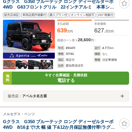
Gクラス G350 ブルーテック ロング ディーゼルターボ
4WD G63フロントグリル 22インチアルミ 本革シー
ト(ブラウン) ラグジュアリーパッケージ サンルー
販売店保証
車両品質評価書付
購入プラン付
オンライン相談可
360°画像付
フ ハーマンカードン バックカメラ 全席シートヒー
ター メモリ付きパワーシート ブラインドスポットア
支払総額
本体価格
シスト
639
627.
0
万円
万円
28,600
残価ローン
月々
円
年式
2014
年
走行
4.7
万km
車検
'27/11
修復
なし
保証
保証付
整備
法定整備無
住所
愛知県清須市
今すぐ在庫確認・見積依頼
無
電話する
料
販売店：
アペルタ名古屋
メルセデス・ベンツ
Gクラス G350 ブルーテック ロング ディーゼルターボ
4WD 8/16まで!大 幅 値 下&12か月保証無償付帯!ラグジ