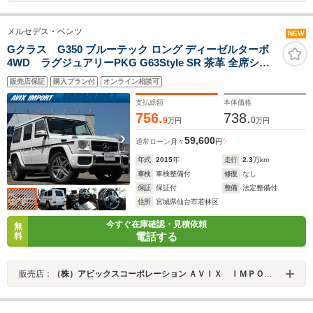
メルセデス・ベンツ
NEW
Gクラス G350 ブルーテック ロング ディーゼルターボ
4WD ラグジュアリーPKG G63Style SR 茶革 全席シー
トヒーター 純正HDDナビ地デジ harman/kardon Bカメラ
販売店保証
購入プラン付
オンライン相談可
&サイドカメラ&PTS ディストロニックプラス&ブライン
ドスポット 赤キャリパー AMG製20AW
支払総額
本体価格
756.
738.
9
0
万円
万円
59,600
通常ローン
月々
円
年式
2015
年
走行
2.3
万km
車検
車検整備付
修復
なし
保証
保証付
整備
法定整備付
住所
宮城県仙台市若林区
今すぐ在庫確認・見積依頼
無
電話する
料
販売店：
（株）アビックスコーポレーション ＡＶＩＸ ＩＭＰＯＲＴ 仙台東インター店