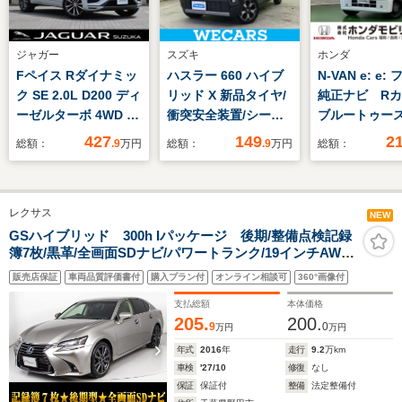
ジャガー
スズキ
ホンダ
Fペイス Rダイナミッ
ハスラー 660 ハイブ
N-VAN e: e:
ク SE 2.0L D200 ディ
リッド X 新品タイヤ/
純正ナビ R
ーゼルターボ 4WD 認
衝突安全装置/シート
ブルートゥー
定中古車 ディーゼ
ヒーター 前席/車線逸
セグTV
427
149
2
総額：
.9
万円
総額：
.9
万円
総額：
ル アダプティブクル
脱防止支援システム/
ーズ 黒革シー
ヘッドランプ
ト シートヒータ
LED/Bluetooth接
レクサス
ー MERIDIAN パ
続/EBD付ABS/横滑り
NEW
ワージェスチャーテー
防止装置/アイドリン
GSハイブリッド 300h Iパッケージ 後期/整備点検記録
簿7枚/黒革/全画面SDナビ/パワートランク/19インチAW/
ルゲート 純正20イ
グストップ/エアバッ
セーフティシステム+/レーダークルーズ/プリクラッシ
ンチアルミ ブレーキ
グ 運転席
販売店保証
車両品質評価書付
購入プラン付
オンライン相談可
360°画像付
ュ/BSM/障害物センサー/エアシート/シートヒーター/シー
キャリパーレッド
トメモリー/LEDヘッドライト
支払総額
本体価格
205.
200.
9
0
万円
万円
年式
2016
年
走行
9.2
万km
車検
'27/10
修復
なし
保証
保証付
整備
法定整備付