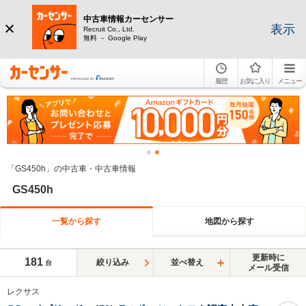
中古車情報カーセンサー
表示
Recruit Co., Ltd.
無料 － Google Play
履歴
お気に入り
メニュー
「GS450h」の中古車・中古車情報
GS450h
一覧から探す
地図から探す
更新時に
181
絞り込み
並べ替え
台
メール受信
レクサス