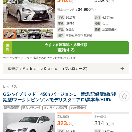
4
8
万円
万円
34,900
通常ローン
月々
円
年式
2017
年
走行
4.7
万km
車検
'28/10
修復
なし
保証
保証付
整備
法定整備付
住所
京都府京都市西京区
今すぐ在庫確認・見積依頼
無
電話する
料
カーセンサーアフター保証がA/Bプランに付いています
販売店：
ＭａｈａｌｏＣａｒｓ （マハロカーズ）
レクサス
GSハイブリッド 450h バージョンL 禁煙/記録簿8枚/後
期型/マークレビンソン/モデリスタエアロ/黒本革/HUD/プ
リクラッシュ/レーダークルーズC/パワートランク/BSM/
販売店保証
購入プラン付
オンライン相談可
360°画像付
クリアランスソナー/全画面SDナビ/後席コントロールパ
ネル/オットマン/冷暖房シート
支払総額
本体価格
323.
314.
2
0
万円
万円
年式
2016
年
走行
1.9
万km