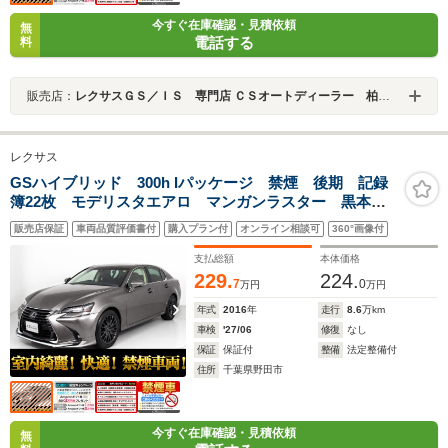
今すぐ在庫確認・見積依頼
無
電話する
料
販売店：
レクサスＧＳ／ＩＳ 専門店 ＣＳオートディーラー 柏インター店 中古車専門店
レクサス
GSハイブリッド 300h Iパッケージ 禁煙 後期 記録
簿22枚 モデリスタエアロ マンガンラスター 黒本
革 電動トランク 全画面SDナビ セーフティシステム
販売店保証
車両品質評価書付
購入プラン付
オンライン相談可
360°画像付
+ レーダークルーズ プリクラッシュ クリアランスソ
ナー 冷暖房シート LEDヘッドライト
支払総額
本体価格
229.
224.
7
0
万円
万円
年式
2016
年
走行
8.6
万km
車検
'27/06
修復
なし
保証
保証付
整備
法定整備付
住所
千葉県野田市
今すぐ在庫確認・見積依頼
無