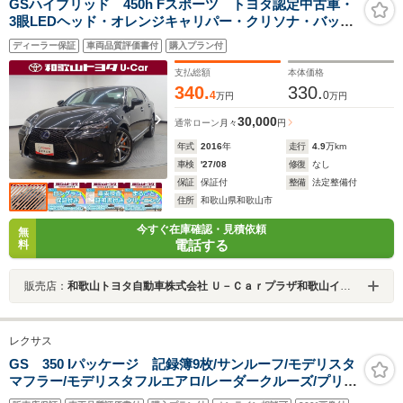
GSハイブリッド 450h Fスポーツ トヨタ認定中古車・
3眼LEDヘッド・オレンジキャリパー・クリソナ・バック
ソナー・赤本革シート
ディーラー保証
車両品質評価書付
購入プラン付
支払総額
本体価格
340.
330.
4
0
万円
万円
30,000
通常ローン
月々
円
年式
2016
年
走行
4.9
万km
車検
'27/08
修復
なし
保証
保証付
整備
法定整備付
住所
和歌山県和歌山市
今すぐ在庫確認・見積依頼
無
電話する
料
販売店：
和歌山トヨタ自動車株式会社 Ｕ－Ｃａｒプラザ和歌山インター
レクサス
GS 350 Iパッケージ 記録簿9枚/サンルーフ/モデリスタ
マフラー/モデリスタフルエアロ/レーダークルーズ/プリク
ラッシュ/クリアランスソナー/純正18インチAW/HUD/踏