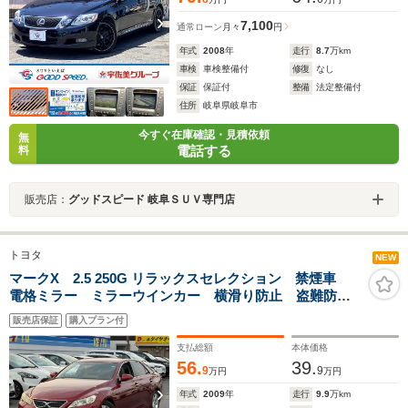
7,100
通常ローン
月々
円
年式
2008
年
走行
8.7
万km
車検
車検整備付
修復
なし
保証
保証付
整備
法定整備付
住所
岐阜県岐阜市
今すぐ在庫確認・見積依頼
無
電話する
料
販売店：
グッドスピード 岐阜ＳＵＶ専門店
トヨタ
NEW
マークX 2.5 250G リラックスセレクション 禁煙車
電格ミラー ミラーウインカー 横滑り防止 盗難防止
装置 フルセグ CD DVD BLUETOOTHオーディオ
販売店保証
購入プラン付
バックカメラ HIDヘッドライト オートライト ドラレ
コ 保証書 取扱説明書 スペアキー
支払総額
本体価格
56.
39.
9
9
万円
万円
年式
2009
年
走行
9.9
万km