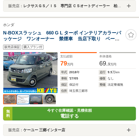
販売店：
レクサスＧＳ／ＩＳ 専門店 ＣＳオートディーラー 柏インター店 中古車専門店
ホンダ
N-BOXスラッシュ 660 G L ターボ インテリアカラーパ
ッケージ ワンオーナー 禁煙車 当店下取り ベージ
ュレザーシート シートヒーター ウッドコンビステア
販売店保証
購入プラン付
リング オートクルーズ 純正ナビ フルセグ BTオー
ディオ CD/DVD再生 バックカメラ スマートキー
支払総額
本体価格
79
69.
9
万円
万円
年式
2018
年
走行
9.5
万km
車検
'27/05
修復
なし
保証
保証付
整備
法定整備無
住所
埼玉県三郷市
今すぐ在庫確認・見積依頼
無
電話する
料
販売店：
ケーユー 三郷インター店