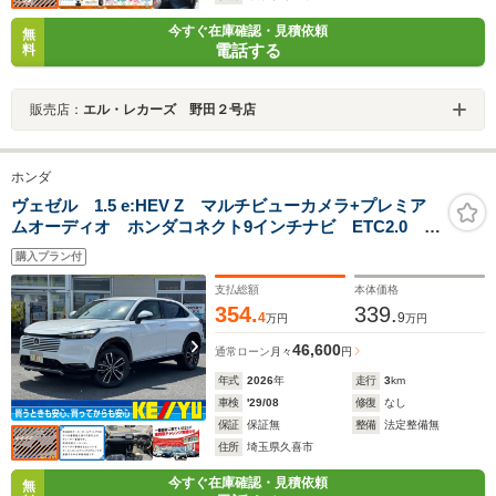
今すぐ在庫確認・見積依頼
無
電話する
料
販売店：
エル・レカーズ 野田２号店
ホンダ
ヴェゼル 1.5 e:HEV Z マルチビューカメラ+プレミア
ムオーディオ ホンダコネクト9インチナビ ETC2.0 シ
ート・ステアリングヒーター パワーテールゲート ワ
購入プラン付
イヤレス充電 コンビシート ADB・LEDライト 純正
18AW
支払総額
本体価格
354.
339.
4
9
万円
万円
46,600
通常ローン
月々
円
年式
2026
年
走行
3
km
車検
'29/08
修復
なし
保証
保証無
整備
法定整備無
住所
埼玉県久喜市
今すぐ在庫確認・見積依頼
無