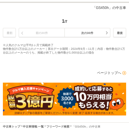
「GS450h」の中古車
1
/7
最初
前の30件
次の30件
最後
※人気のクルマは平均1ヶ月で掲載終了
物件数合計1万台以上のメーカー｜算出データ期間：2024年9月～11月｜内容：物件数合計1万
台以上のメーカーのうち、掲載が終了した物件数が1,000台以上の場合
ページトップへ
中古車トップ
中古車情報:一覧
フリーワード検索
「GS450h」の中古車