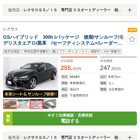
販売店：
レクサスＧＳ／ＩＳ 専門店 ＣＳオートディーラー 柏インター店 中古車専門店
レクサス
NEW
GSハイブリッド 300h Iパッケージ 後期/サンルーフ/モ
デリスタエアロ/黒革 /セーフティシステム+/レーダーク
ルーズ/プリクラッシュ/クリアランスソナー/BSM/冷暖房
販売店保証
車両品質評価書付
購入プラン付
オンライン相談可
360°画像付
シート/ステアリングヒーター/SDナビ/Bluetooth/バック
モニター/フルセグ/18インチAW
支払総額
本体価格
255.
247.
4
0
万円
万円
年式
2018
年
走行
9.8
万km
車検
車検整備付
修復
なし
保証
保証付
整備
法定整備付
住所
千葉県野田市
今すぐ在庫確認・見積依頼
無
電話する
料
販売店：
レクサスＧＳ／ＩＳ 専門店 ＣＳオートディーラー 柏インター店 中古車専門店