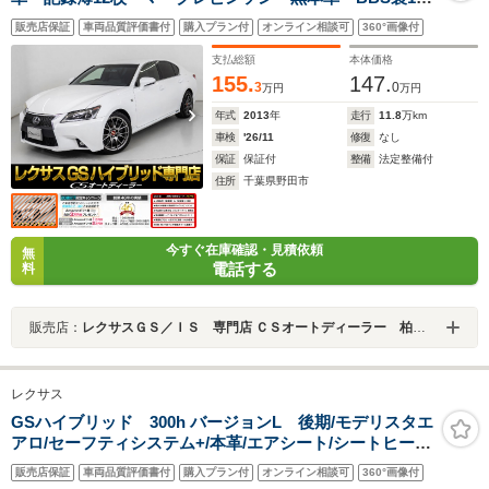
インチアルミ HUD レーダークルーズ プリクラッシ
販売店保証
車両品質評価書付
購入プラン付
オンライン相談可
360°画像付
ュ クリアランスソナー エアシート シートヒータ
ー LEDヘッドライト HDDマルチナビ
支払総額
本体価格
155.
147.
3
0
万円
万円
年式
2013
年
走行
11.8
万km
車検
'26/11
修復
なし
保証
保証付
整備
法定整備付
住所
千葉県野田市
今すぐ在庫確認・見積依頼
無
電話する
料
販売店：
レクサスＧＳ／ＩＳ 専門店 ＣＳオートディーラー 柏インター店 中古車専門店
レクサス
GSハイブリッド 300h バージョンL 後期/モデリスタエ
アロ/セーフティシステム+/本革/エアシート/シートヒータ
ー/ステアリングヒーター/後席コントロールパネル/助手席
販売店保証
車両品質評価書付
購入プラン付
オンライン相談可
360°画像付
オットマン/LEDヘッドライト/SDマルチナビ/Blu-ray再