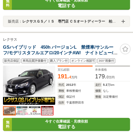
今すぐ在庫確認・見積依頼
無
電話する
料
販売店：
レクサスＧＳ／ＩＳ 専門店 ＣＳオートディーラー 柏インター店 中古車専門店
レクサス
GSハイブリッド 450h バージョンL 禁煙車/サンルー
フ/モデリスタフルエアロ/20インチAW/ ナイトビュー/ド
ライバーモニター/HUD/プリクラッシュ/レーダークルー
販売店保証
車両品質評価書付
購入プラン付
オンライン相談可
360°画像付
ズ/本革シート/電動シート/Bluetooth/エアシート/シート
ヒーター/HDDナビ/LEDライト
支払総額
本体価格
191.
179.
4
0
万円
万円
年式
2012
年
走行
5.2
万km
車検
車検整備付
修復
なし
保証
保証付
整備
法定整備付
住所
千葉県野田市
今すぐ在庫確認・見積依頼
無
電話する
料