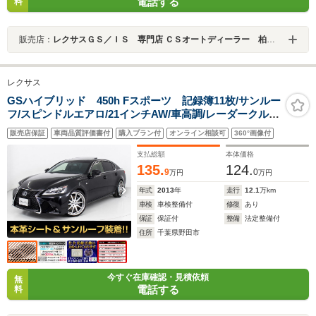
電話する
料
販売店：
レクサスＧＳ／ＩＳ 専門店 ＣＳオートディーラー 柏インター店 中古車専門店
レクサス
GSハイブリッド 450h Fスポーツ 記録簿11枚/サンルー
フ/スピンドルエアロ/21インチAW/車高調/レーダークルー
ズ/プリクラッシュ/クリアランスソナー/電動トランク/オ
販売店保証
車両品質評価書付
購入プラン付
オンライン相談可
360°画像付
ートハイビーム/ステアリングヒーター/エアシート/シート
ヒーター/LEDヘッドライト
支払総額
本体価格
135.
124.
9
0
万円
万円
年式
2013
年
走行
12.1
万km
車検
車検整備付
修復
あり
保証
保証付
整備
法定整備付
住所
千葉県野田市
今すぐ在庫確認・見積依頼
無
電話する
料