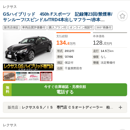
レクサス
GSハイブリッド 450h Fスポーツ 記録簿23回/禁煙車/
サンルーフ/スピンドル/TRD4本出しマフラー/赤本
革/HUD/パワートランク/クリアランスソナー/ステアリン
販売店保証
車両品質評価書付
購入プラン付
オンライン相談可
360°画像付
グヒーター/オートクルーズコントロール/エアシート/シー
トヒーター/LEDヘッドライト
支払総額
本体価格
134.
128.
6
0
万円
万円
年式
2012
年
走行
14.5
万km
車検
'27/06
修復
なし
保証
保証付
整備
法定整備付
住所
千葉県野田市
今すぐ在庫確認・見積依頼
無
電話する
料
販売店：
レクサスＧＳ／ＩＳ 専門店 ＣＳオートディーラー 柏インター店 中古車専門店
レクサス