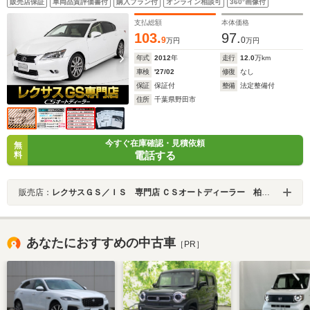
販売店保証
車両品質評価書付
購入プラン付
オンライン相談可
360°画像付
み間違い防止/電動シート/冷暖房シート/3眼LEDヘッドラ
イト
支払総額
本体価格
103.
97.
9
0
万円
万円
年式
2012
年
走行
12.0
万km
車検
'27/02
修復
なし
保証
保証付
整備
法定整備付
住所
千葉県野田市
今すぐ在庫確認・見積依頼
無
電話する
料
販売店：
レクサスＧＳ／ＩＳ 専門店 ＣＳオートディーラー 柏インター店 中古車専門店
あなたにおすすめの中古車
［PR］