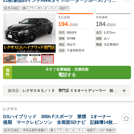
21枚/新品20インチAW&タイヤ/レーダークルーズ/プリク
ラッシュ/スピンドルエアロ/クリアランスソナー/黒本革/
販売店保証
購入プラン付
オンライン相談可
エアシート/シートヒーター/シートメモリー/LEDヘッドラ
イト/HDDマルチナビ/Bluetooth
支払総額
本体価格
194.
184.
3
0
万円
万円
年式
2012
年
走行
1.2
万km
車検
'27/08
修復
あり
保証
保証付
整備
法定整備付
住所
千葉県野田市
今すぐ在庫確認・見積依頼
無
電話する
料
販売店：
レクサスＧＳ／ＩＳ 専門店 ＣＳオートディーラー 柏インター店 中古車専門店
レクサス
GSハイブリッド 300h Fスポーツ 禁煙 1オーナー
後期 マークレビンソン 全画面SDナビ 記録簿14枚
セーフティシステム+ BSM レーダークルーズ プリク
販売店保証
車両品質評価書付
購入プラン付
オンライン相談可
360°画像付
ラッシュ クリアランスソナー エアシート ステアリ