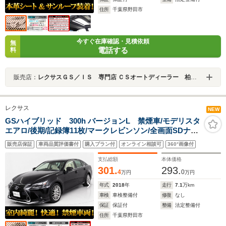
住所
千葉県野田市
今すぐ在庫確認・見積依頼
無
電話する
料
販売店：
レクサスＧＳ／ＩＳ 専門店 ＣＳオートディーラー 柏インター店 中古車専門店
レクサス
NEW
GSハイブリッド 300h バージョンL 禁煙車/モデリスタ
エアロ/後期/記録簿11枚/マークレビンソン/全画面SDナビ/
本革/HUD/18インチAW/BSM/クリアランスソナー/パワー
販売店保証
車両品質評価書付
購入プラン付
オンライン相談可
360°画像付
トランク/レーダークルーズ/プリクラ/電動シート/冷暖房
シート/ステアリングヒーター
支払総額
本体価格
301.
293.
4
0
万円
万円
年式
2018
年
走行
7.1
万km
車検
車検整備付
修復
なし
保証
保証付
整備
法定整備付
住所
千葉県野田市