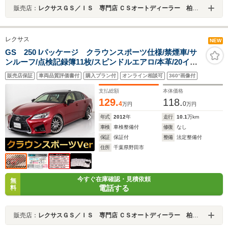
販売店：
レクサスＧＳ／ＩＳ 専門店 ＣＳオートディーラー 柏インター店 中古車専門店
レクサス
NEW
GS 250 Iパッケージ クラウンスポーツ仕様/禁煙車/サ
ンルーフ/点検記録簿11枚/スピンドルエアロ/本革/20イン
チアルミ&新品タイヤ/ダウンサス/LEDヘッドライト/クル
販売店保証
車両品質評価書付
購入プラン付
オンライン相談可
360°画像付
ーズコントロール/Bluetooth/冷暖房シート/シートメモリ
ーリアシェード
支払総額
本体価格
129.
118.
4
0
万円
万円
年式
2012
年
走行
10.1
万km
車検
車検整備付
修復
なし
保証
保証付
整備
法定整備付
住所
千葉県野田市
今すぐ在庫確認・見積依頼
無
電話する
料
販売店：
レクサスＧＳ／ＩＳ 専門店 ＣＳオートディーラー 柏インター店 中古車専門店