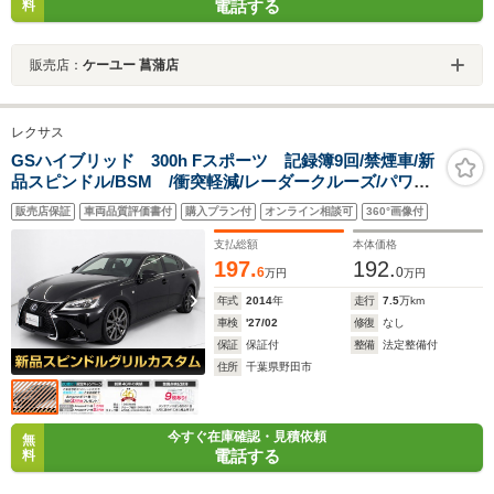
電話する
料
販売店：
ケーユー 菖蒲店
レクサス
GSハイブリッド 300h Fスポーツ 記録簿9回/禁煙車/新
品スピンドル/BSM /衝突軽減/レーダークルーズ/パワー
トランク/19インチAW/本革/オートハイビーム/クリアラン
販売店保証
車両品質評価書付
購入プラン付
オンライン相談可
360°画像付
スソナー/LEDヘッドライト/シートヒーター/エアシー
ト/Bluetoothオーディオ
支払総額
本体価格
197.
192.
6
0
万円
万円
年式
2014
年
走行
7.5
万km
車検
'27/02
修復
なし
保証
保証付
整備
法定整備付
住所
千葉県野田市
今すぐ在庫確認・見積依頼
無
電話する
料