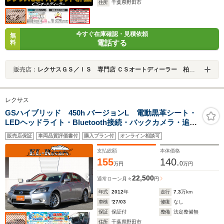
住所
千葉県野田市
今すぐ在庫確認・見積依頼
無
電話する
料
販売店：
レクサスＧＳ／ＩＳ 専門店 ＣＳオートディーラー 柏インター店 中古車専門店
レクサス
GSハイブリッド 450h バージョンL 電動黒革シート・
LEDヘッドライト・Bluetooth接続・バックカメラ・追従
クルーズコントロール・プッシュスタート・スマートキ
販売店保証
車両品質評価書付
購入プラン付
オンライン相談可
ー・HDDナビ・フルセグ・シートヒーター&エアシー
ト・ETC・純正18インチアルミ・AA/C
支払総額
本体価格
155
140.
0
万円
万円
22,500
通常ローン
月々
円
年式
2012
年
走行
7.3
万km
車検
'27/03
修復
なし
保証
保証付
整備
法定整備無
住所
千葉県野田市