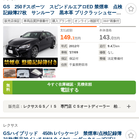
GS 250 Fスポーツ スピンドルエアロED 禁煙車 点検
記録簿27枚 サンルーフ 黒本革 プリクラッシュセーフ
ティ レーダークルーズ LEDヘッドライト エアシー
販売店保証
車両品質評価書付
購入プラン付
オンライン相談可
360°画像付
ト タイヤ8ミリ クリアランスソナー レギュラーガソ
リン
支払総額
本体価格
149.
143.
3
0
万円
万円
年式
2012
年
走行
9.4
万km
車検
'27/09
修復
なし
保証
保証付
整備
法定整備付
住所
千葉県野田市
今すぐ在庫確認・見積依頼
無
電話する
料
販売店：
レクサスＧＳ／ＩＳ 専門店 ＣＳオートディーラー 柏インター店 中古車専門店
レクサス
GSハイブリッド 450h Iパッケージ 禁煙車/点検記録簿