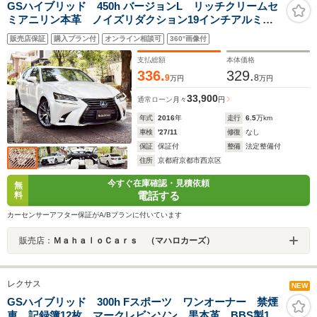
GSハイブリッド 450h バージョンL リッチクリームセ
ミアニリン本革 ノイズリダクション19インチアルミホ
イール ヘッドアップディスプレイ ブラインドスポッ
販売店保証
購入プラン付
オンライン相談可
360°画像付
ト ソナー Pトランク 前後ドラレコ キャンセラー
スマートキー2本 カードキー
支払総額
本体価格
336.
329.
9
8
万円
万円
33,900
通常ローン
月々
円
年式
2016
年
走行
6.5
万km
車検
'27/11
修復
なし
保証
保証付
整備
法定整備付
住所
京都府京都市西京区
今すぐ在庫確認・見積依頼
無
電話する
料
カーセンサーアフター保証がA/Bプランに付いています
販売店：
ＭａｈａｌｏＣａｒｓ （マハロカーズ）
レクサス
NEW
GSハイブリッド 300h Fスポーツ ワンオーナー 禁煙
車 記録簿12枚 マークレビンソン 黒本革 BBS製19