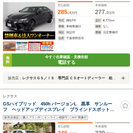
ングヒーター LEDヘッドライト
支払総額
本体価格
285.
277.
4
0
万円
万円
年式
2017
年
走行
6.7
万km
車検
車検整備付
修復
なし
保証
保証付
整備
法定整備付
住所
千葉県野田市
今すぐ在庫確認・見積依頼
無
電話する
料
販売店：
レクサスＧＳ／ＩＳ 専門店 ＣＳオートディーラー 柏インター店 中古車専門店
レクサス
GSハイブリッド 450h バージョンL 黒革 サンルー
フ ヘッドアップディスプレイ ブラインドスポット
クリアランスソナー パワートランク TVキャンセラ
販売店保証
購入プラン付
オンライン相談可
360°画像付
ー ドラレコ スマートキー2本 カードキー エンジン
スターター 車検2年/整備付
支払総額
本体価格
346.
339.