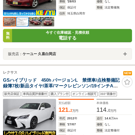
車検
'28/03
修復
なし
保証
保証付
整備
法定整備無
住所
埼玉県白岡市
今すぐ在庫確認・見積依頼
無
電話する
料
販売店：
ケーユー 久喜白岡店
レクサス
NEW
GSハイブリッド 450h バージョンL 禁煙車/点検整備記
録簿7枚/新品タイヤ/茶革/マークレビンソン/19インチAW/
スピンドルエアロ/HUD/クリアランスソナー/冷暖房シー
販売店保証
車両品質評価書付
購入プラン付
オンライン相談可
360°画像付
ト/電動シート/クルーズコントロール/LEDヘッドライ
ト/HDDマルチナビ/Bluetooth
支払総額
本体価格
121.
114.
2
0
万円
万円
年式
2012
年
走行
14.6
万km
車検
'27/07
修復
なし
保証
保証付
整備
法定整備付