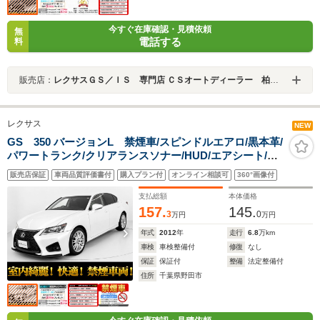
今すぐ在庫確認・見積依頼
無
電話する
料
販売店：
レクサスＧＳ／ＩＳ 専門店 ＣＳオートディーラー 柏インター店 中古車専門店
レクサス
NEW
GS 350 バージョンL 禁煙車/スピンドルエアロ/黒本革/
パワートランク/クリアランスソナー/HUD/エアシート/シ
ートヒーター/シートメモリー/LEDヘッドライト/オートハ
販売店保証
車両品質評価書付
購入プラン付
オンライン相談可
360°画像付
イビーム/オートクルーズコントロール/後席コントロール
パネル
支払総額
本体価格
157.
145.
3
0
万円
万円
年式
2012
年
走行
6.8
万km
車検
車検整備付
修復
なし
保証
保証付
整備
法定整備付
住所
千葉県野田市