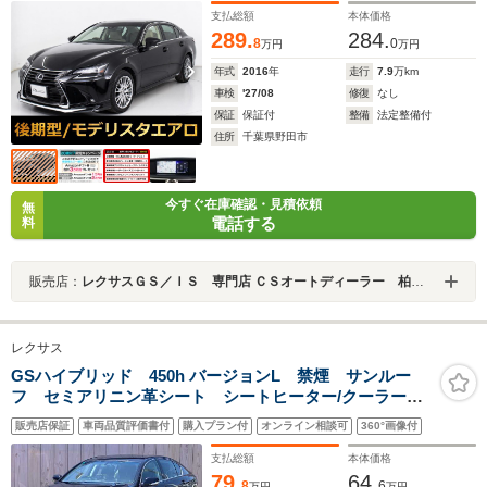
生/Bluetoothオーディオ
支払総額
本体価格
289.
284.
8
0
万円
万円
年式
2016
年
走行
7.9
万km
車検
'27/08
修復
なし
保証
保証付
整備
法定整備付
住所
千葉県野田市
今すぐ在庫確認・見積依頼
無
電話する
料
販売店：
レクサスＧＳ／ＩＳ 専門店 ＣＳオートディーラー 柏インター店 中古車専門店
レクサス
GSハイブリッド 450h バージョンL 禁煙 サンルー
フ セミアリニン革シート シートヒーター/クーラーベ
ンチレーション ビルトインETC HDDナビ レーダー
販売店保証
車両品質評価書付
購入プラン付
オンライン相談可
360°画像付
クルーズコントロール パワーシート RMP18インチア
ルミ クリアランスソナー
支払総額
本体価格
79.
64.
8
6
万円
万円