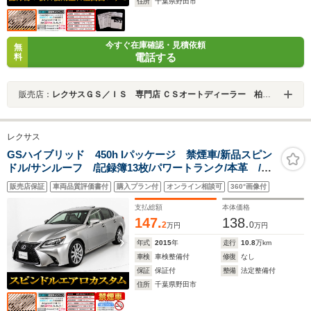
住所
千葉県野田市
今すぐ在庫確認・見積依頼
無
電話する
料
販売店：
レクサスＧＳ／ＩＳ 専門店 ＣＳオートディーラー 柏インター店 中古車専門店
レクサス
GSハイブリッド 450h Iパッケージ 禁煙車/新品スピン
ドル/サンルーフ /記録簿13枚/パワートランク/本革 /エ
アシート/シートヒーター/シートメモリー/BSM/オートク
販売店保証
車両品質評価書付
購入プラン付
オンライン相談可
360°画像付
ルーズコントロール/LEDヘッドライト/SDナビ/バックカ
メラ/Bluetooth/フルセグ
支払総額
本体価格
147.
138.
2
0
万円
万円
年式
2015
年
走行
10.8
万km
車検
車検整備付
修復
なし
保証
保証付
整備
法定整備付
住所
千葉県野田市