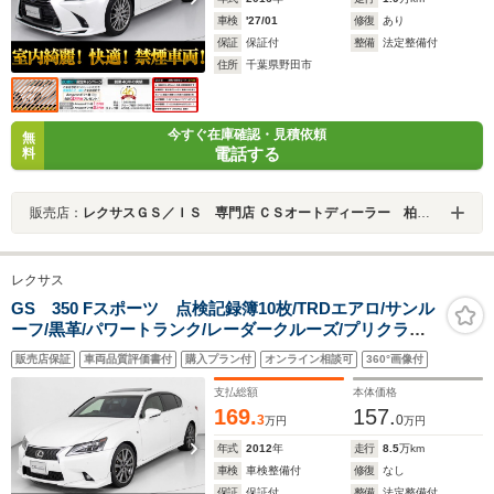
車検
'27/01
修復
あり
保証
保証付
整備
法定整備付
住所
千葉県野田市
今すぐ在庫確認・見積依頼
無
電話する
料
販売店：
レクサスＧＳ／ＩＳ 専門店 ＣＳオートディーラー 柏インター店 中古車専門店
レクサス
GS 350 Fスポーツ 点検記録簿10枚/TRDエアロ/サンル
ーフ/黒革/パワートランク/レーダークルーズ/プリクラッ
シュ/クリアランスソナー/HUD/エアシート/シートヒータ
販売店保証
車両品質評価書付
購入プラン付
オンライン相談可
360°画像付
ー/シートメモリー/LEDヘッドライト/HDDマルチナ
ビ/Bluetooth/フルセグ
支払総額
本体価格
169.
157.
3
0
万円
万円
年式
2012
年
走行
8.5
万km
車検
車検整備付
修復
なし
保証
保証付
整備
法定整備付