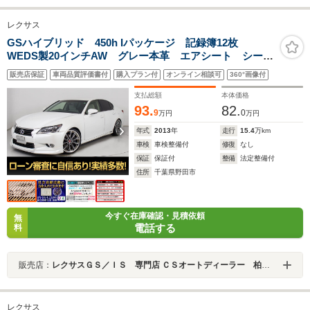
レクサス
GSハイブリッド 450h Iパッケージ 記録簿12枚
WEDS製20インチAW グレー本革 エアシート シート
ヒーター シートメモリー LEDヘッドライト オート
販売店保証
車両品質評価書付
購入プラン付
オンライン相談可
360°画像付
クルーズコントロール HDDマルチナビ Bluetoothオー
ディオ フルセグTV バックモニター
支払総額
本体価格
93.
82.
9
0
万円
万円
年式
2013
年
走行
15.4
万km
車検
車検整備付
修復
なし
保証
保証付
整備
法定整備付
住所
千葉県野田市
今すぐ在庫確認・見積依頼
無
電話する
料
販売店：
レクサスＧＳ／ＩＳ 専門店 ＣＳオートディーラー 柏インター店 中古車専門店
レクサス