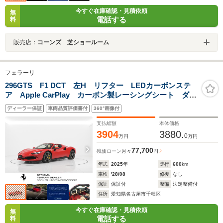
今すぐ在庫確認・見積依頼
無
電話する
料
販売店：
コーンズ 芝ショールーム
フェラーリ
296GTS F1 DCT 左H リフター LEDカーボンステ
ア Apple CarPlay カーボン製レーシングシート ダイ
ヤモンドカット鍛造20AW
ディーラー保証
車両品質評価書付
360°画像付
支払総額
本体価格
3904
3880.
0
万円
万円
77,700
残価ローン
月々
円
年式
2025
年
走行
600
km
車検
'28/08
修復
なし
保証
保証付
整備
法定整備付
住所
愛知県名古屋市千種区
今すぐ在庫確認・見積依頼
無
電話する
料