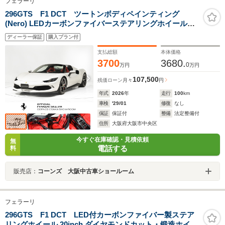
フェラーリ
296GTS F1 DCT ツートンボディペインティング
(Nero) LEDカーボンファイバーステアリングホイール
20inch ダイヤモンドカット・鍛造ホイール カーボンファ
ディーラー保証
購入プラン付
イバー製アッパートンネル
支払総額
本体価格
3700
3680.
0
万円
万円
107,500
残価ローン
月々
円
年式
2026
年
走行
100
km
車検
'29/01
修復
なし
保証
保証付
整備
法定整備付
住所
大阪府大阪市中央区
今すぐ在庫確認・見積依頼
無
電話する
料
販売店：
コーンズ 大阪中古車ショールーム
フェラーリ
296GTS F1 DCT LED付カーボンファイバー製ステア
リングホイール 20inch ダイヤモンドカット・鍛造ホイー