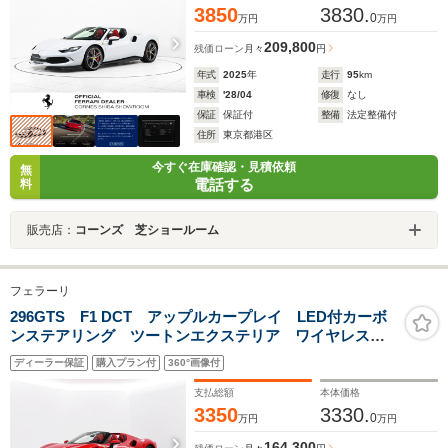
3850
3830.
0
万円
万円
209,800
残価ローン
月々
円
年式
2025
年
走行
95
km
車検
'28/04
修復
なし
保証
保証付
整備
法定整備付
住所
東京都港区
今すぐ在庫確認・見積依頼
無
電話する
料
販売店：
コーンズ 芝ショールーム
フェラーリ
296GTS F1 DCT アップルカープレイ LED付カーボ
ンステアリング ツートンエクステリア ワイヤレスチ
ャージャー サスペンションリフター フロアカーペッ
ディーラー保証
購入プラン付
360°画像付
ト刺繍
支払総額
本体価格
3350
3330.
0
万円
万円
164,300