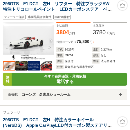
296GTS F1 DCT 左H リフター 特注ブラックAW
特注トリコロールペイント LEDカーボンステア ベン
チレーテッドシート
ディーラー保証
車両品質評価書付
360°画像付
支払総額
本体価格
3804
3780.
0
万円
万円
75,800
残価ローン
月々
円
年式
2025
年
走行
0.2
万km
車検
'28/06
修復
なし
保証
保証付
整備
法定整備付
住所
愛知県名古屋市千種区
今すぐ在庫確認・見積依頼
無
電話する
料
販売店：
コーンズ 名古屋ショールーム
フェラーリ
296GTS F1 DCT 左H 特注カラーホイール
(NeroDS) Apple CarPlayLED付カーボン製ステアリン