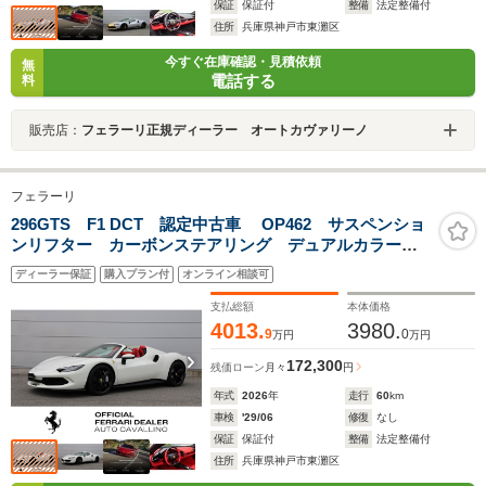
保証
保証付
整備
法定整備付
住所
兵庫県神戸市東灘区
今すぐ在庫確認・見積依頼
無
電話する
料
販売店：
フェラーリ正規ディーラー オートカヴァリーノ
フェラーリ
296GTS F1 DCT 認定中古車 OP462 サスペンショ
ンリフター カーボンステアリング デュアルカラーイ
ンテリアトリム シルバーペイント鍛造ホイール スペ
ディーラー保証
購入プラン付
オンライン相談可
シャルカラードステッチ マットブラックエグゾースト
テールパイプ
支払総額
本体価格
4013.
3980.
9
0
万円
万円
172,300
残価ローン
月々
円
年式
2026
年
走行
60
km
車検
'29/06
修復
なし
保証
保証付
整備
法定整備付
住所
兵庫県神戸市東灘区