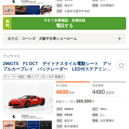
保証
保証付
整備
法定整備付
住所
大阪府大阪市中央区
今すぐ在庫確認・見積依頼
無
電話する
料
販売店：
コーンズ 大阪中古車ショールーム
フェラーリ
296GTS F1 DCT デイトナスタイル電動シート アッ
プルカープレイ バックレーダー LED付ステアリン
グ マットブラック塗装鍛造ホイール ワイヤレスチャ
ディーラー保証
購入プラン付
360°画像付
ージャー
支払総額
本体価格
4500
4480.
0
万円
万円
269,200
残価ローン
月々
円
年式
2026
年
走行
70
km
車検
'29/06
修復
なし
保証
保証付
整備
法定整備付
住所
東京都港区