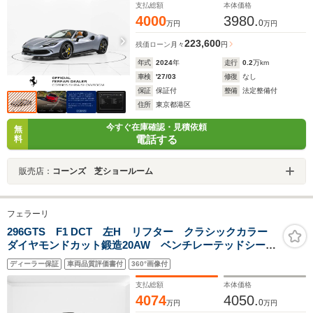
支払総額
本体価格
4000
3980.
0
万円
万円
223,600
残価ローン
月々
円
年式
2024
年
走行
0.2
万km
車検
'27/03
修復
なし
保証
保証付
整備
法定整備付
住所
東京都港区
今すぐ在庫確認・見積依頼
無
電話する
料
販売店：
コーンズ 芝ショールーム
フェラーリ
296GTS F1 DCT 左H リフター クラシックカラー
ダイヤモンドカット鍛造20AW ベンチレーテッドシー
ト ブラックテールパイプ
ディーラー保証
車両品質評価書付
360°画像付
支払総額
本体価格
4074
4050.
0
万円
万円