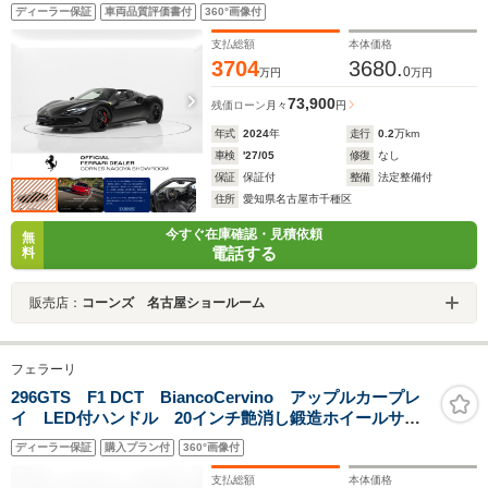
グ カーボン製レーシングシート(Lサイズ)
ディーラー保証
車両品質評価書付
360°画像付
支払総額
本体価格
3704
3680.
0
万円
万円
73,900
残価ローン
月々
円
年式
2024
年
走行
0.2
万km
車検
'27/05
修復
なし
保証
保証付
整備
法定整備付
住所
愛知県名古屋市千種区
今すぐ在庫確認・見積依頼
無
電話する
料
販売店：
コーンズ 名古屋ショールーム
フェラーリ
296GTS F1 DCT BiancoCervino アップルカープレ
イ LED付ハンドル 20インチ艶消し鍛造ホイールサス
ペンションリフター ワイヤレスチャージャー
ディーラー保証
購入プラン付
360°画像付
支払総額
本体価格