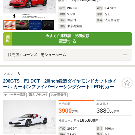
残価ローン
月々
円
年式
2023
年
走行
0.4
万km
車検
'26/11
修復
なし
保証
保証付
整備
法定整備付
住所
東京都港区
今すぐ在庫確認・見積依頼
無
電話する
料
販売店：
コーンズ 芝ショールーム
フェラーリ
296GTS F1 DCT 20inch鍛造ダイヤモンドカットホイ
ール カーボンファイバーレーシングシート LED付カーボ
ンファイバー製ステアリングホイール ツートンボディペ
ディーラー保証
購入プラン付
360°画像付
インティング アルカンタラ&レザーカーペット(Rosso)
支払総額
本体価格
3900
3880.
0
万円
万円
165,600
残価ローン
月々
円
年式
2025
年
走行
400
km
車検
'28/02
修復
なし