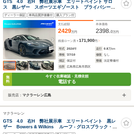
GTS 4.0 右H 弊社展示車 エリートペイント サロ
ス 黒レザー スポーツエギゾースト プライバシーガ
ラス テックラックス グロスブラックダイヤモンドカ
ディーラー保証
車両品質評価書付
購入プラン付
ット10スポーク鍛造AW イエローキャリパー
支払総額
本体価格
2429
2398.
0
万円
万円
171,900
残価ローン
月々
円
年式
2024
年
走行
0.8
万km
車検
'27/10
修復
なし
保証
保証付
整備
法定整備付
住所
広島県広島市西区
今すぐ在庫確認・見積依頼
無
電話する
料
販売店：
マクラーレン広島
マクラーレン
GTS 4.0 右H 弊社展示車 エリートペイント 黒レ
ザー Bowers & Wilkins ルーフ - グロスブラック・ス
ポーツエキゾースト・Luxe・コントラストステッチ&パ