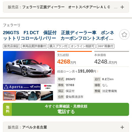
販売店：
フェラーリ正規ディーラー オートスペチアーレＡＬＣ ＭＯＴＯＲＳ ＧＲＯＵＰ
フェラーリ
296GTS F1 DCT 保証付 正規ディーラー車 ボンネ
ットトリコロールリバリー カーボンフロントスポイラ
ー/リアディフューザー/アウターシルカバーetc ドリー
販売店保証
車両品質評価書付
購入プラン付
オンライン相談可
360°画像付
ムラインスペック2 フロントリフター ベンチレーショ
ン付電動シート
支払総額
本体価格
4268
4248.
0
万円
万円
191,000
残価ローン
月々
円
年式
2024
年
走行
0.2
万km
車検
'27/03
修復
なし
保証
保証付
整備
法定整備無
住所
愛知県清須市
今すぐ在庫確認・見積依頼
無
電話する
料
販売店：
アペルタ名古屋