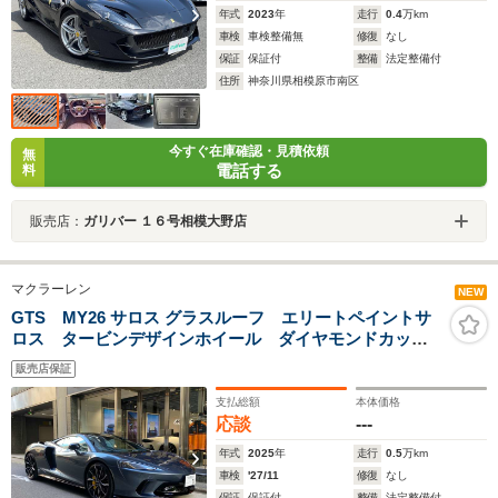
年式
2023
年
走行
0.4
万km
車検
車検整備無
修復
なし
保証
保証付
整備
法定整備付
住所
神奈川県相模原市南区
今すぐ在庫確認・見積依頼
無
電話する
料
販売店：
ガリバー １６号相模大野店
マクラーレン
NEW
GTS MY26 サロス グラスルーフ エリートペイントサ
ロス タービンデザインホイール ダイヤモンドカッ
ト マシンロゴイエローキャリパー 新デザインインテ
販売店保証
リアトリム カーボンインテリアパック マシンロゴブ
レーキキャリパーイエロー
支払総額
本体価格
応談
---
年式
2025
年
走行
0.5
万km
車検
'27/11
修復
なし
保証
保証付
整備
法定整備付