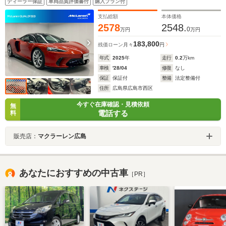
ディーラー保証
車両品質評価書付
購入プラン付
イピング - ポーセリン・パーキングセンサー・リアカメラ
支払総額
本体価格
2578
2548.
0
万円
万円
183,800
残価ローン
月々
円
年式
2025
年
走行
0.2
万km
車検
'28/04
修復
なし
保証
保証付
整備
法定整備付
住所
広島県広島市西区
今すぐ在庫確認・見積依頼
無
電話する
料
販売店：
マクラーレン広島
あなたにおすすめの中古車
［PR］