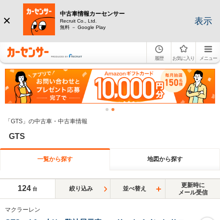
中古車情報カーセンサー
表示
Recruit Co., Ltd.
無料 － Google Play
履歴
お気に入り
メニュー
「GTS」の中古車・中古車情報
GTS
一覧から探す
地図から探す
更新時に
124
絞り込み
並べ替え
台
メール受信
マクラーレン