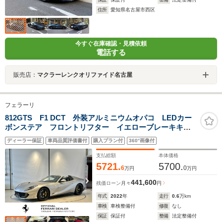
住所
愛知県名古屋市西区
今すぐ在庫確認・見積依頼
電話する
販売店：
マクラーレンクオリファイド名古屋
フェラーリ
812GTS F1 DCT 外装アルミニウムオパコ LEDカー
ボンステア フロントリフター イエローブレーキキャ
リパー チタン製エギゾースト 鍛造ホイール ヘッド
ディーラー保証
車両品質評価書付
購入プラン付
360°画像付
レスト跳馬ステッチ プレミアムオーディオ
支払総額
本体価格
5721.
5700.
6
0
万円
万円
441,600
残価ローン
月々
円
年式
2022
年
走行
0.6
万km
車検
車検整備付
修復
なし
保証
保証付
整備
法定整備付