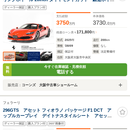
ル ベンチレーテッド・フル電動シート サスペンションリ
ディーラー保証
購入プラン付
フター カーボンファイバー製ダッシュボード
支払総額
本体価格
3750
3730.
0
万円
万円
171,800
残価ローン
月々
円
年式
2025
年
走行
200
km
車検
'28/09
修復
なし
保証
保証付
整備
法定整備付
住所
大阪府大阪市中央区
今すぐ在庫確認・見積依頼
無
電話する
料
販売店：
コーンズ 大阪中古車ショールーム
フェラーリ
296GTS アセット フィオラノ パッケージ F1 DCT ア
ップルカープレイ デイトナスタイルシート アセット
フィオラノ 20インチD鍛造ホイール ベンチレーション
ディーラー保証
購入プラン付
360°画像付