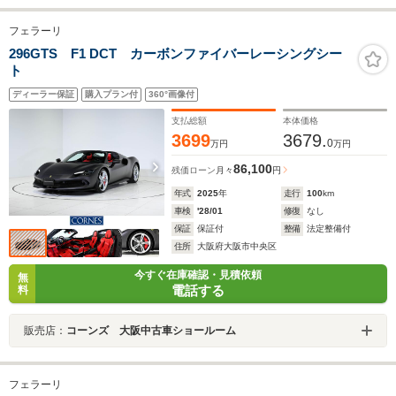
フェラーリ
296GTS F1 DCT カーボンファイバーレーシングシー
ト
ディーラー保証
購入プラン付
360°画像付
支払総額
本体価格
3699
3679.
0
万円
万円
86,100
残価ローン
月々
円
年式
2025
年
走行
100
km
車検
'28/01
修復
なし
保証
保証付
整備
法定整備付
住所
大阪府大阪市中央区
今すぐ在庫確認・見積依頼
無
電話する
料
販売店：
コーンズ 大阪中古車ショールーム
フェラーリ