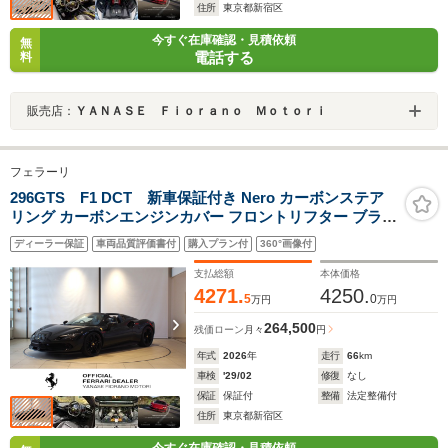
住所
東京都新宿区
今すぐ在庫確認・見積依頼
無
電話する
料
販売店：
ＹＡＮＡＳＥ Ｆｉｏｒａｎｏ Ｍｏｔｏｒｉ
フェラーリ
296GTS F1 DCT 新車保証付き Nero カーボンステア
リング カーボンエンジンカバー フロントリフター ブラッ
クブレーキキャリパー ブラックエギゾーストパイプ ブラ
ディーラー保証
車両品質評価書付
購入プラン付
360°画像付
インドスポットリアレーダー
支払総額
本体価格
4271.
4250.
5
0
万円
万円
264,500
残価ローン
月々
円
年式
2026
年
走行
66
km
車検
'29/02
修復
なし
保証
保証付
整備
法定整備付
住所
東京都新宿区
今すぐ在庫確認・見積依頼