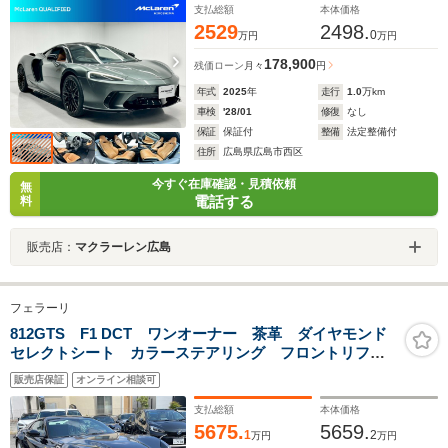
ラス・ロゴ入りアームレスト・B&W
支払総額
本体価格
2529
2498.
0
万円
万円
178,900
残価ローン
月々
円
年式
2025
年
走行
1.0
万km
車検
'28/01
修復
なし
保証
保証付
整備
法定整備付
住所
広島県広島市西区
今すぐ在庫確認・見積依頼
無
電話する
料
販売店：
マクラーレン広島
フェラーリ
812GTS F1 DCT ワンオーナー 茶革 ダイヤモンド
セレクトシート カラーステアリング フロントリフ
ト 純正20インチAW マグネティックサス ADAS レ
販売店保証
オンライン相談可
ーダーブレーキ LKA BSM パッセンジャーディスプ
レイ
支払総額
本体価格
5675.
5659.
1
2
万円
万円