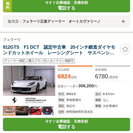
今すぐ在庫確認・見積依頼
無
電話する
料
販売店：
フェラーリ正規ディーラー オートカヴァリーノ
フェラーリ
812GTS F1 DCT 認定中古車 20インチ鍛造ダイヤモ
ンドカットホイール レーシングシート サスペンショ
ンリフター カーボン(LED付ステアリング フロントバ
ディーラー保証
購入プラン付
オンライン相談可
ンパー リヤバンパー アンダードアトリム+内装フルカ
ーボン)
支払総額
本体価格
6824
6780.
0
万円
万円
306,200
残価ローン
月々
円
年式
2021
年
走行
0.3
万km
車検
車検整備付
修復
なし
保証
保証付
整備
法定整備付
住所
静岡県静岡市清水区
今すぐ在庫確認・見積依頼
電話する