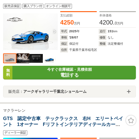
オラノエクステンデッド(スポーツ仕様車) レーシングス
販売店保証
購入プラン付
オンライン相談可
トライプ 20インチ鍛造ホイール カーボンファイバー
レーシングシート スポーツシートリフター
支払総額
本体価格
4250
4200.
0
万円
万円
年式
2025
年
走行
151
km
車検
'28/07
修復
なし
保証
保証付
整備
法定整備付
住所
千葉県千葉市稲毛区
今すぐ在庫確認・見積依頼
無
電話する
料
販売店：
アークギャラリー千葉北ショールーム
マクラーレン
GTS 認定中古車 テックラックス 右H エリートペイ
ント 1オーナー Fリフトインテリアディテールカーボ
ンパック・スポエグ・プレミアムパック・ステルスバッ
ディーラー保証
ジパック・プラクティカリティパック・プライバシーガ