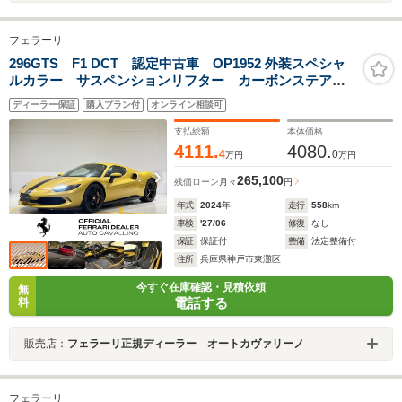
フェラーリ
296GTS F1 DCT 認定中古車 OP1952 外装スペシャ
ルカラー サスペンションリフター カーボンステアリ
ングホイール カーボンフロントスポイラー カーボン
ディーラー保証
購入プラン付
オンライン相談可
リアディフューザー カーボンアウターシルカバー バ
ックレーダー
支払総額
本体価格
4111.
4080.
4
0
万円
万円
265,100
残価ローン
月々
円
年式
2024
年
走行
558
km
車検
'27/06
修復
なし
保証
保証付
整備
法定整備付
住所
兵庫県神戸市東灘区
今すぐ在庫確認・見積依頼
無
電話する
料
販売店：
フェラーリ正規ディーラー オートカヴァリーノ
フェラーリ