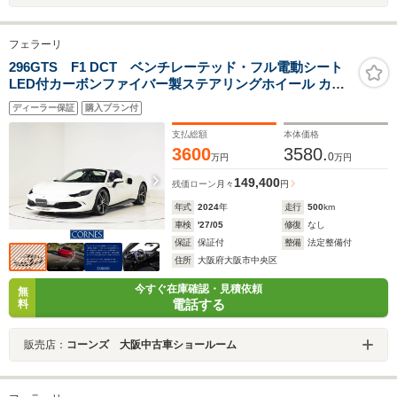
フェラーリ
296GTS F1 DCT ベンチレーテッド・フル電動シート
LED付カーボンファイバー製ステアリングホイール カー
ボンファイバー製ダッシュボード 20inch ダイヤモンドカ
ディーラー保証
購入プラン付
ット・鍛造ホイール
支払総額
本体価格
3600
3580.
0
万円
万円
149,400
残価ローン
月々
円
年式
2024
年
走行
500
km
車検
'27/05
修復
なし
保証
保証付
整備
法定整備付
住所
大阪府大阪市中央区
今すぐ在庫確認・見積依頼
無
電話する
料
販売店：
コーンズ 大阪中古車ショールーム