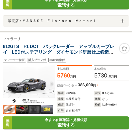
無
電話する
料
販売店：
ＹＡＮＡＳＥ Ｆｉｏｒａｎｏ Ｍｏｔｏｒｉ
フェラーリ
812GTS F1 DCT バックレーダー アップルカープレ
イ LED付ステアリング ダイヤモンド研磨仕上鍛造レ
ーシングホイール リフター カーペット刺繍
ディーラー保証
購入プラン付
360°画像付
支払総額
本体価格
5760
5730.
0
万円
万円
386,000
残価ローン
月々
円
年式
2023
年
走行
0.5
万km
車検
車検整備付
修復
なし
保証
保証付
整備
法定整備付
住所
東京都港区
今すぐ在庫確認・見積依頼
無
電話する
料