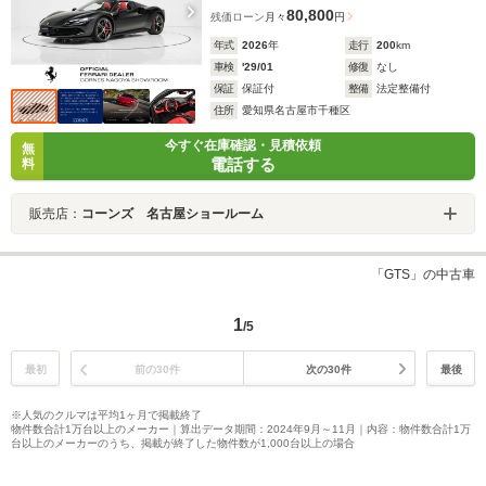
80,800
残価ローン
月々
円
年式
2026
年
走行
200
km
車検
'29/01
修復
なし
保証
保証付
整備
法定整備付
住所
愛知県名古屋市千種区
今すぐ在庫確認・見積依頼
無
電話する
料
販売店：
コーンズ 名古屋ショールーム
「GTS」の中古車
1
/5
最初
前の30件
次の30件
最後
※人気のクルマは平均1ヶ月で掲載終了
物件数合計1万台以上のメーカー｜算出データ期間：2024年9月～11月｜内容：物件数合計1万
台以上のメーカーのうち、掲載が終了した物件数が1,000台以上の場合