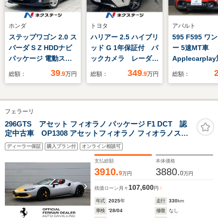
ホンダ
トヨタ
アバルト
ステップワゴン 2.0 ス
ハリアー 2.5 ハイブリ
595 F595 
パーダ S Z HDDナビ
ッド G 1年保証付 バ
ー 5速MT車
パッケージ 電動スラ
ックカメラ レーダー
Applecarpl
イドドア 純正ナビ
クルーズ 禁煙車 電
ィスプレイオ
39
349
総額：
.9
万円
総額：
.9
万円
総額：
バックカメラ 禁煙
動リアゲート ハーフ
オ デジタル
車 HIDヘッド オー
レザーシート パワー
ミラー ドラ
トエアコン 純正16
シート ドラレコ コ
ーダー ETC
フェラーリ
インチアルミ CD
ーナーセンサー LED
ソナー フロ
DVD再生 LEDフォ
ヘッド ETC 純正
アフォグラン
296GTS アセット フィオラノ パッケージ F1 DCT 認
定中古車 OP1308 アセットフィオラノ フィオラノスト
グ 電動格納ミラー
18インチアルミ 車
17インチアル
ライプ ADASフルパッケージ カーボンアウターシル
線逸脱警報
ール ブース
ディーラー保証
購入プラン付
オンライン相談可
カバー コルサカーボンレーシングシート カーボンス
禁煙車
テアリング マットペイントホイール バックレーダー
支払総額
本体価格
3910.
3880.
9
0
万円
万円
107,600
残価ローン
月々
円
年式
2025
年
走行
330
km
車検
'28/04
修復
なし