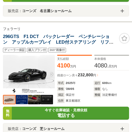
販売店：
コーンズ 名古屋ショールーム
フェラーリ
296GTS F1 DCT バックレーダー ベンチレーショ
ン アップルカープレイ LED付ステアリング リフタ
ー 20インチ鍛造ホイール
ディーラー保証
購入プラン付
360°画像付
支払総額
本体価格
4100
4080.
0
万円
万円
232,800
残価ローン
月々
円
年式
2025
年
走行
600
km
車検
'28/05
修復
なし
保証
保証付
整備
法定整備付
住所
東京都港区
今すぐ在庫確認・見積依頼
無
電話する
料
販売店：
コーンズ 芝ショールーム