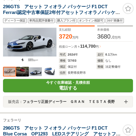
296GTS アセット フィオラノ パッケージ F1 DCT
Ferrari認定中古車保証2年付アセットフィオラノパッケー
ジ レーシングストライプ カーボンファイバーリアディ
ディーラー保証
車両品質評価書付
購入プラン付
オンライン相談可
360°画像付
フューザー カーボンファイバーレーシングシート LEDカ
ーボンファイバーステアリングホイール
支払総額
本体価格
3720
3680.
0
万円
万円
114,700
残価ローン
月々
円
年式
2024
年
走行
0.1
万km
車検
'27/03
修復
なし
保証
保証付
整備
法定整備付
住所
長野県長野市
今すぐ在庫確認・見積依頼
電話する
販売店：
フェラーリ正規ディーラー ＧＲＡＮ ＴＥＳＴＡ 長野
フェラーリ
296GTS アセット フィオラノ パッケージ F1 DCT
Blue Corsa OP1293 LEDステアリング アセットフィ