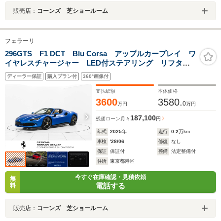
販売店：
コーンズ 芝ショールーム
フェラーリ
296GTS F1 DCT Blu Corsa アップルカープレイ ワ
イヤレスチャージャー LED付ステアリング リフタ
ー 20インチダイヤモンド研磨仕上ホイール
ディーラー保証
購入プラン付
360°画像付
支払総額
本体価格
3600
3580.
0
万円
万円
187,100
残価ローン
月々
円
年式
2025
年
走行
0.2
万km
車検
'28/06
修復
なし
保証
保証付
整備
法定整備付
住所
東京都港区
今すぐ在庫確認・見積依頼
無
電話する
料
販売店：
コーンズ 芝ショールーム