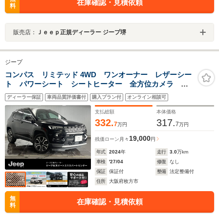
在庫確認・見積依頼
料
販売店：
Ｊｅｅｐ正規ディーラー ジープ堺
ジープ
コンパス リミテッド 4WD ワンオーナー レザーシー
ト パワーシート シートヒーター 全方位カメラ
純正ナビゲーション AppleCarplay Bluetooth パワ
ディーラー保証
車両品質評価書付
購入プラン付
オンライン相談可
ーリアゲート LED パーキングセンサー 純正18イン
チAW ETC 新車保証継承
支払総額
本体価格
332.
317.
7
7
万円
万円
19,000
残価ローン
月々
円
年式
2024
年
走行
3.0
万km
車検
'27/04
修復
なし
保証
保証付
整備
法定整備付
住所
大阪府枚方市
無
在庫確認・見積依頼
料