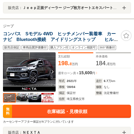
販売店：
Ｊｅｅｐ正規ディーラー ジープ枚方オートエキスパートセンター
ジープ
コンパス Sモデル 4WD ヒッチメンバー装着車 カー
ナビ Bluetooth接続 アイドリングストップ ヒルデ
ィセントコントロール 障害物センサー パーキングア
販売店保証
車両品質評価書付
購入プラン付
オンライン相談可
360°画像付
シスト レーンキープアシスト ブラインドスポットモ
ニター バックカメラ
支払総額
本体価格
198.
184.
8
8
万円
万円
15,600
通常ローン
月々
円
年式
2021
年
走行
6.7
万km
車検
'28/04
修復
なし
保証
保証付
整備
法定整備付
住所
埼玉県秩父市
無
在庫確認・見積依頼
料
カーセンサーアフター保証がAプランに付いています
販売店：
ＮＥＸＴＡ