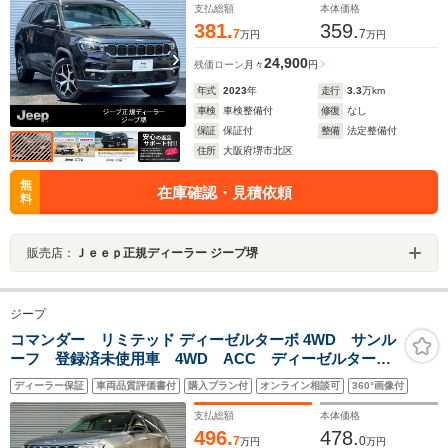
衝突被害軽減ブレ-キ 認定中古車保証付き
支払総額
本体価格
381.
359.
7
7
万円
万円
24,900
残価ローン
月々
円
年式
2023
年
走行
3.3
万km
車検
車検整備付
修復
なし
保証
保証付
整備
法定整備付
住所
大阪府堺市北区
無
在庫確認・見積依頼
料
販売店：
Ｊｅｅｐ正規ディーラー ジープ堺
ジープ
コマンダー リミテッド ディーゼルターボ 4WD サンル
ーフ 登録済未使用車 4WD ACC ディーゼルター
ボ CarPlay AppleMusic LEDヘッドライト 純正ナ
ディーラー保証
車両品質評価書付
購入プラン付
オンライン相談可
360°画像付
ビ10.1インチ ナビ360度カメラ 3列レザーシート 7人
乗り 認定中古車
支払総額
本体価格
496.
478.
7
0
万円
万円