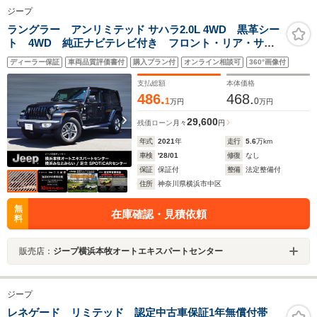
ジープ
ラングラー アンリミテッド サハラ2.0L 4WD 黒革シー
ト 4WD 純正ナビテレビ付き フロント・リア・サイ
ドカメラ搭載 シートヒーター ステップ標準 アルパ
ディーラー保証
車両品質評価書付
購入プラン付
オンライン相談可
360°画像付
インスピーカー 認定中古車
支払総額
本体価格
486.
468.
1
0
万円
万円
29,600
残価ローン
月々
円
年式
2021
年
走行
5.6
万km
車検
'28/01
修復
なし
保証
保証付
整備
法定整備付
住所
神奈川県横浜市中区
無
在庫確認・見積依頼
料
販売店：
ジープ横浜本牧オートエキスパートセンター
ジープ
レネゲード リミテッド 認定中古車保証1年無償付帯