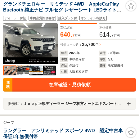
グランドチェロキー リミテッド 4WD AppleCarPlay
Buetooth 純正ナビ フルセグ レザーシート LEDライト
360℃カメラ アダプティブクルーズコントロール シート
ディーラー保証
車両品質評価書付
購入プラン付
オンライン相談可
ヒータ- ステアリングヒーター ALPINE製スピーカー 認定
中古車保証付
支払総額
本体価格
640.
614.
7
7
万円
万円
25,700
残価ローン
月々
円
年式
2023
年
走行
0.8
万km
車検
車検整備付
修復
なし
保証
保証付
整備
法定整備付
住所
大阪府枚方市
無
在庫確認・見積依頼
料
販売店：
Ｊｅｅｐ正規ディーラー ジープ枚方オートエキスパートセンター
ジープ
ラングラー アンリミテッド スポーツ 4WD 認定中古車
保証1年無償付帯