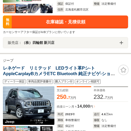
保証
保証付
整備
法定整備付
住所
北海道札幌市北区
無
在庫確認・見積依頼
料
カーセンサーアフター保証がA/Bプランに付いています
販売店：
（株）四輪館 新川店
ジープ
レネゲード リミテッド LEDライト革Pシ-ト
AppleCarplayBカメラETC Bluetooth 純正ナビゲ-ション
前面衝突警報 障害物センサー アダプティブクルーズコン
ディーラー保証
車両品質評価書付
購入プラン付
オンライン相談可
トロ-ル シ-トヒ-タ- リアトラフィックモニタ- レーンキー
プアシスト 認定中古車保証
支払総額
本体価格
250.
232.
7
7
万円
万円
14,000
残価ローン
月々
円
年式
2023
年
走行
4.6
万km
車検
車検整備付
修復
なし
保証
保証付
整備
法定整備付