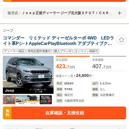
販売店：
Ｊｅｅｐ正規ディーラー ジープ北大阪ＳＰＯＴｉＣＡＲセンター
ジープ
コマンダー リミテッド ディーゼルターボ 4WD LEDラ
イト革Pシ-トAppleCarPlayBluetooth アダプティブクル-
ズコントロ-ル 純正ナビ Sヒ-タ- 360カメラ ブラインドス
ディーラー保証
車両品質評価書付
購入プラン付
オンライン相談可
ポットモニタ- 純正アルミホイール レーンキープアシスト
電動リアゲ-ト ETC2.0 認定中古車保証付
支払総額
本体価格
423.
407.
7
7
万円
万円
24,800
残価ローン
月々
円
年式
2024
年
走行
1.1
万km
車検
'27/01
修復
なし
保証
保証付
整備
法定整備付
住所
大阪府堺市北区
無
在庫確認・見積依頼
料