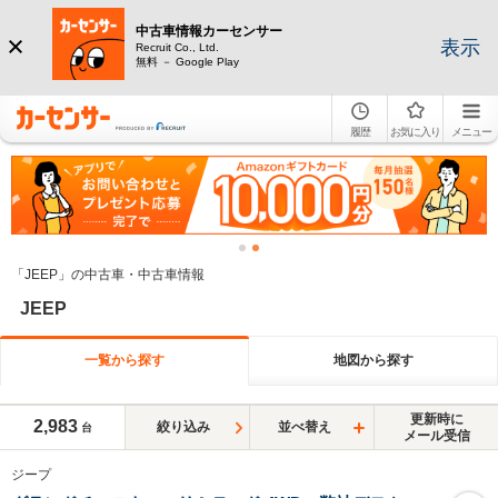
中古車情報カーセンサー
表示
Recruit Co., Ltd.
無料 － Google Play
履歴
お気に入り
メニュー
「JEEP」の中古車・中古車情報
JEEP
一覧から探す
地図から探す
更新時に
2,983
絞り込み
並べ替え
台
メール受信
ジープ