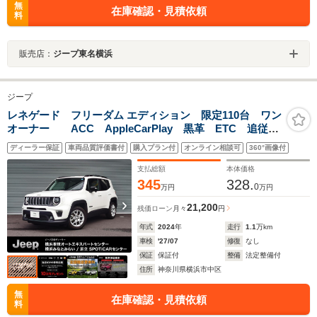
無
在庫確認・見積依頼
料
販売店：
ジープ東名横浜
ジープ
レネゲード フリーダム エディション 限定110台 ワン
オーナー ACC AppleCarPlay 黒革 ETC 追従式
クルコン ヒーター バックカメラ付き ターボ車 電
ディーラー保証
車両品質評価書付
購入プラン付
オンライン相談可
360°画像付
動シート LEDライト キーレスエントリー 車線逸脱
警告 禁煙 ABS 認定中古車
支払総額
本体価格
345
328.
0
万円
万円
21,200
残価ローン
月々
円
年式
2024
年
走行
1.1
万km
車検
'27/07
修復
なし
保証
保証付
整備
法定整備付
住所
神奈川県横浜市中区
無
在庫確認・見積依頼
料