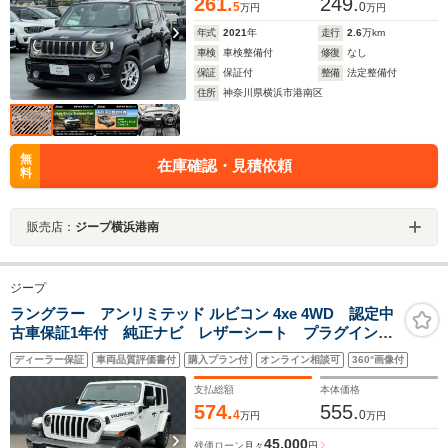
261.
249.
5
0
万円
万円
年式
2021
年
走行
2.6
万km
車検
車検整備付
修復
なし
保証
保証付
整備
法定整備付
住所
神奈川県横浜市港南区
無
在庫確認・見積依頼
料
販売店：
ジープ横浜港南
ジープ
ラングラー アンリミテッド ルビコン 4xe 4WD 認定中
古車保証1年付 純正ナビ レザーシート プラグインハ
イブリッド シートヒーター LEDヘッドライト バッ
ディーラー保証
車両品質評価書付
購入プラン付
オンライン相談可
360°画像付
クカメラ アダプティブクルーズコントロール スマー
トキー 衝突軽減ブレーキ
支払総額
本体価格
574.
555.
4
0
万円
万円
45,000
残価ローン
月々
円