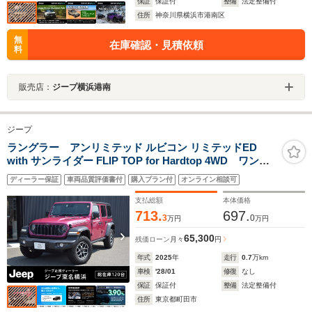
保証
保証付
整備
法定整備付
住所
神奈川県横浜市港南区
無
在庫確認・見積依頼
料
販売店：
ジープ横浜港南
ジープ
ラングラー アンリミテッド ルビコン リミテッドED
with サンライダー FLIP TOP for Hardtop 4WD ワンオ
ーナー メーカー保証継承 禁煙車
ディーラー保証
車両品質評価書付
購入プラン付
オンライン相談可
支払総額
本体価格
713.
697.
3
0
万円
万円
65,300
残価ローン
月々
円
年式
2025
年
走行
0.7
万km
車検
'28/01
修復
なし
保証
保証付
整備
法定整備付
住所
東京都町田市