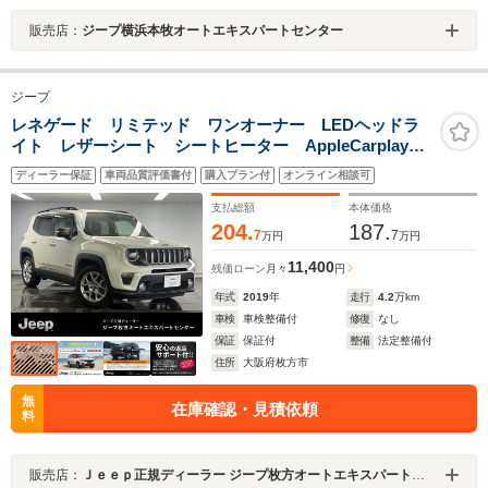
販売店：
ジープ横浜本牧オートエキスパートセンター
ジープ
レネゲード リミテッド ワンオーナー LEDヘッドラ
イト レザーシート シートヒーター AppleCarplay
Bluetooth 純正ナビゲーション 前面衝突警報 アダプ
ディーラー保証
車両品質評価書付
購入プラン付
オンライン相談可
ティブクルーズコントロール バックカメラ
支払総額
本体価格
204.
187.
7
7
万円
万円
11,400
残価ローン
月々
円
年式
2019
年
走行
4.2
万km
車検
車検整備付
修復
なし
保証
保証付
整備
法定整備付
住所
大阪府枚方市
無
在庫確認・見積依頼
料
販売店：
Ｊｅｅｐ正規ディーラー ジープ枚方オートエキスパートセンター