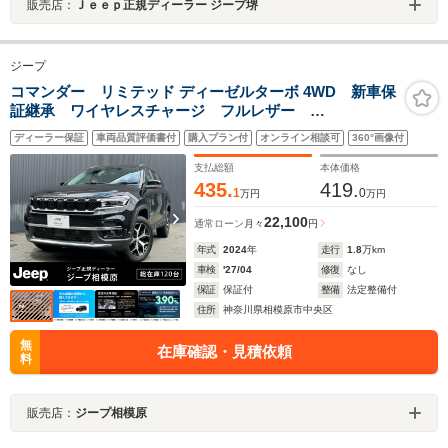
販売店：
Ｊｅｅｐ正規ディーラー ジープ堺
ジープ
コマンダー リミテッド ディーゼルターボ 4WD 新車保
証継承 ワイヤレスチャージ フルレザー
AppleCarPlay AndroidAuto レーンキープ ACC
ディーラー保証
車両品質評価書付
購入プラン付
オンライン相談可
360°画像付
BSM Bluetoothオーディオ アラウンドビューモニタ
ー ETC2.0
支払総額
本体価格
435.
419.
1
0
万円
万円
22,100
通常ローン
月々
円
年式
2024
年
走行
1.8
万km
車検
'27/04
修復
なし
保証
保証付
整備
法定整備付
住所
神奈川県相模原市中央区
無
在庫確認・見積依頼
料
販売店：
ジープ相模原