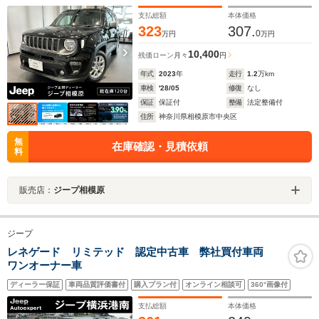
ントロール 純正ナビ オートライト スマートキー
キーレス
支払総額
本体価格
323
307.
0
万円
万円
10,400
残価ローン
月々
円
年式
2023
年
走行
1.2
万km
車検
'28/05
修復
なし
保証
保証付
整備
法定整備付
住所
神奈川県相模原市中央区
無
在庫確認・見積依頼
料
販売店：
ジープ相模原
ジープ
レネゲード リミテッド 認定中古車 弊社買付車両
ワンオーナー車
ディーラー保証
車両品質評価書付
購入プラン付
オンライン相談可
360°画像付
支払総額
本体価格