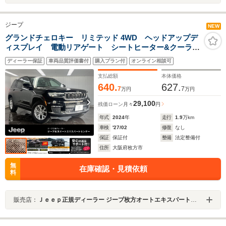
ジープ
NEW
グランドチェロキー リミテッド 4WD ヘッドアップデ
ィスプレイ 電動リアゲート シートヒーター&クーラ
ー ステアリングヒーター ブランドスポット 衝突軽
ディーラー保証
車両品質評価書付
購入プラン付
オンライン相談可
減ブレーキ リアシートヒーター 認定中古車保証
支払総額
本体価格
640.
627.
7
7
万円
万円
29,100
残価ローン
月々
円
年式
2024
年
走行
1.9
万km
車検
'27/02
修復
なし
保証
保証付
整備
法定整備付
住所
大阪府枚方市
無
在庫確認・見積依頼
料
販売店：
Ｊｅｅｐ正規ディーラー ジープ枚方オートエキスパートセンター