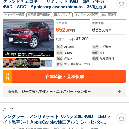
グランドチェロキー リミテッド 4WD 弊社デモカー
4WD ACC Applecarplay/androidauto 360度カメ
ラ アイシンナビゲーション シートメモリ ベンチレ
ディーラー保証
車両品質評価書付
購入プラン付
オンライン相談可
360°画像付
ーション シートヒーター 認定中古車
支払総額
本体価格
652.
635.
9
0
万円
万円
37,200
残価ローン
月々
円
年式
2025
年
走行
0.2
万km
車検
'28/05
修復
なし
保証
保証付
整備
法定整備付
住所
神奈川県横浜市中区
無
在庫確認・見積依頼
料
販売店：
ジープ横浜本牧オートエキスパートセンター
ジープ
ラングラー アンリミテッド サハラ 2.0L 4WD LEDラ
イト黒革シ-トAppleCarplay純正アルミ シ-トヒ-タ-
Bluetooth接続 フロントカメラ サイドカメラ バックカメ