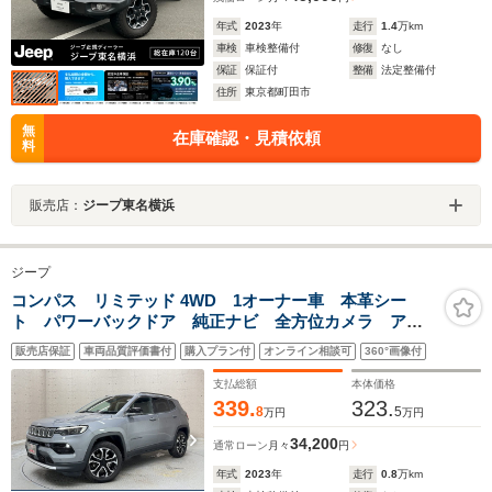
年式
2023
年
走行
1.4
万km
車検
車検整備付
修復
なし
保証
保証付
整備
法定整備付
住所
東京都町田市
無
在庫確認・見積依頼
料
販売店：
ジープ東名横浜
ジープ
コンパス リミテッド 4WD 1オーナー車 本革シー
ト パワーバックドア 純正ナビ 全方位カメラ アダ
プティブクルーズコントロール シートヒーター ドラ
販売店保証
車両品質評価書付
購入プラン付
オンライン相談可
360°画像付
イブレコーダー ETC
支払総額
本体価格
339.
323.
8
5
万円
万円
34,200
通常ローン
月々
円
年式
2023
年
走行
0.8
万km