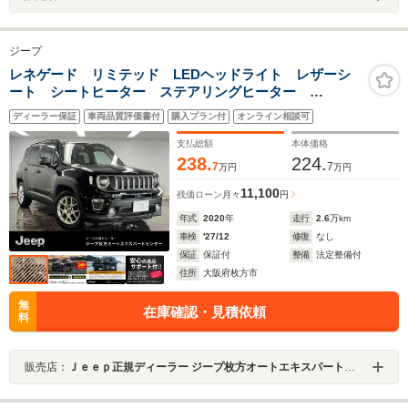
ジープ
レネゲード リミテッド LEDヘッドライト レザーシ
ート シートヒーター ステアリングヒーター
AppleCarPlay Bluetooth 純正ナビゲーション 前面
ディーラー保証
車両品質評価書付
購入プラン付
オンライン相談可
衝突警報 アダプティブクルーズコントロール バック
カメラ 認定中古車保証
支払総額
本体価格
238.
224.
7
7
万円
万円
11,100
残価ローン
月々
円
年式
2020
年
走行
2.6
万km
車検
'27/12
修復
なし
保証
保証付
整備
法定整備付
住所
大阪府枚方市
無
在庫確認・見積依頼
料
販売店：
Ｊｅｅｐ正規ディーラー ジープ枚方オートエキスパートセンター