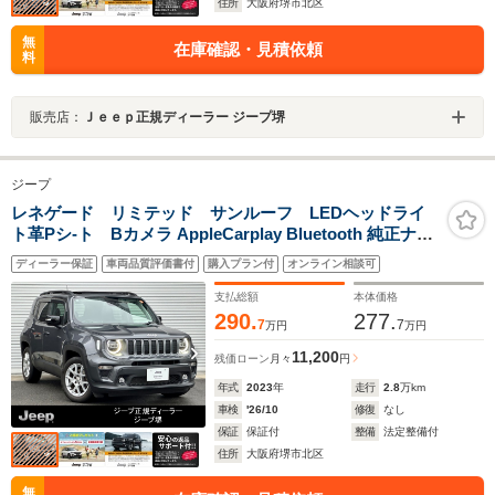
住所
大阪府堺市北区
無
在庫確認・見積依頼
料
販売店：
Ｊｅｅｐ正規ディーラー ジープ堺
ジープ
レネゲード リミテッド サンルーフ LEDヘッドライ
ト革Pシ-ト Bカメラ AppleCarplay Bluetooth 純正ナビ
ゲ-ション 前面衝突警報 障害物センサー アダプティブク
ディーラー保証
車両品質評価書付
購入プラン付
オンライン相談可
ルーズコントロ-ル シ-トヒ-タ- リアトラフィックモニタ-
認定中古車保証付
支払総額
本体価格
290.
277.
7
7
万円
万円
11,200
残価ローン
月々
円
年式
2023
年
走行
2.8
万km
車検
'26/10
修復
なし
保証
保証付
整備
法定整備付
住所
大阪府堺市北区
無