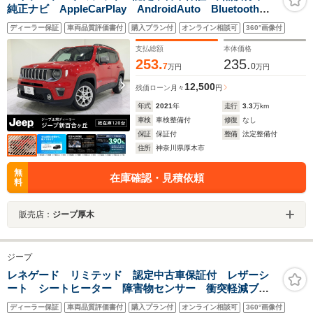
純正ナビ AppleCarPlay AndroidAuto Bluetoothオ
ーディオ フルレザー シートヒーター ステアリング
ディーラー保証
車両品質評価書付
購入プラン付
オンライン相談可
360°画像付
ヒーター
支払総額
本体価格
253.
235.
7
0
万円
万円
12,500
残価ローン
月々
円
年式
2021
年
走行
3.3
万km
車検
車検整備付
修復
なし
保証
保証付
整備
法定整備付
住所
神奈川県厚木市
無
在庫確認・見積依頼
料
販売店：
ジープ厚木
ジープ
レネゲード リミテッド 認定中古車保証付 レザーシ
ート シートヒーター 障害物センサー 衝突軽減ブレ
ーキ ETC2.0 バックカメラ アダプティブクルーズコ
ディーラー保証
車両品質評価書付
購入プラン付
オンライン相談可
360°画像付