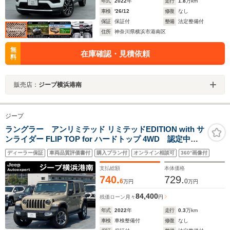
年式
2022
年
走行
1.8
万km
車検
'26/12
修復
なし
保証
保証付
整備
法定整備付
住所
神奈川県横浜市港南区
無
在庫確認・見積依頼
料
販売店：
ジープ横浜港南
ジープ
ラングラー アンリミテッド リミテッドEDITION with サ
ンライダー FLIP TOP for ハードトップ 4WD 認定中古
車 弊社オーナー様下取り車両
ディーラー保証
車両品質評価書付
購入プラン付
オンライン相談可
360°画像付
支払総額
本体価格
740.
729.
6
0
万円
万円
84,400
残価ローン
月々
円
年式
2022
年
走行
0.3
万km
車検
車検整備付
修復
なし