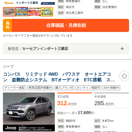
車検
車検整備付
修復
なし
保証
保証付
整備
法定整備付
住所
埼玉県三郷市
無
在庫確認・見積依頼
料
カーセンサーアフター保証がAプランに付いています
販売店：
カーセブンインポート三郷店
ジープ
コンパス リミテッド 4WD パワステ オートエアコ
ン 盗難防止システム BTオーディオ ETC搭載 スマ
キー 横滑り防止装置 Pシート 禁煙 メモリーナビ
ディーラー保証
車両品質評価書付
購入プラン付
オンライン相談可
360°画像付
キーレス 記録簿 ヒーター ワンオーナー車 AUX
ナビ 認定中古車
支払総額
本体価格
312.
285.
6
0
万円
万円
17,600
残価ローン
月々
円
年式
2021
年
走行
3.8
万km
車検
車検整備付
修復
なし