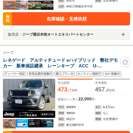
保証
保証付
整備
法定整備付
住所
神奈川県横浜市中区
無
在庫確認・見積依頼
料
販売店：
ジープ横浜本牧オートエキスパートセンター
ジープ
レネゲード アルティチュード eハイブリッド 弊社デモ
カー 新車保証継承 レーンキープ ACC U-
Connect ETC2.0 シートヒーター LED 純正17イン
ディーラー保証
車両品質評価書付
購入プラン付
オンライン相談可
360°画像付
チAW BSM
支払総額
本体価格
473.
457.
7
0
万円
万円
22,000
残価ローン
月々
円
年式
2025
年
走行
0.2
万km
車検
'28/12
修復
なし
保証
保証付
整備
法定整備付
住所
東京都町田市