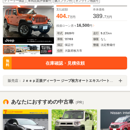
ディーラー保証
車両品質評価書付
購入プラン付
オンライン相談可
ラ 純正ナビ フルセグ 前面衝突警報 アダプティブクルー
ズコントロール ETC2.0 認定中古車保証付き
支払総額
本体価格
404.
389.
7
7
万円
万円
16,500
残価ローン
月々
円
年式
2020
年
走行
5.2
万km
車検
'27/03
修復
なし
保証
保証付
整備
法定整備付
住所
大阪府枚方市
無
在庫確認・見積依頼
料
販売店：
Ｊｅｅｐ正規ディーラー ジープ枚方オートエキスパートセンター
あなたにおすすめの中古車
［PR］