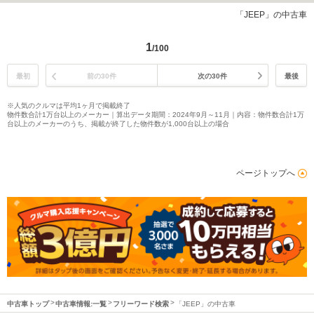
「JEEP」の中古車
1
/100
最初
前の30件
次の30件
最後
※人気のクルマは平均1ヶ月で掲載終了
物件数合計1万台以上のメーカー｜算出データ期間：2024年9月～11月｜内容：物件数合計1万
台以上のメーカーのうち、掲載が終了した物件数が1,000台以上の場合
ページトップへ
中古車トップ
中古車情報:一覧
フリーワード検索
「JEEP」の中古車