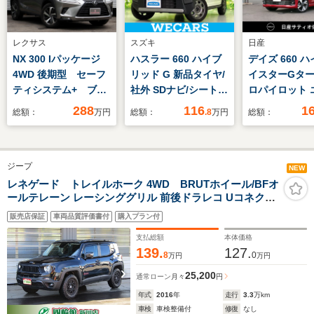
レクサス
スズキ
日産
NX 300 Iパッケージ
ハスラー 660 ハイブ
デイズ 660 
4WD 後期型 セーフ
リッド G 新品タイヤ/
イスターGター
ティシステム+ ブラ
社外 SDナビ/シートヒ
ロパイロット 
インドスポットモニタ
ーター/ETC/EBD付
ション 試乗車
288
116
1
総額：
万円
総額：
.8
万円
総額：
ー パワーバックド
ABS/横滑り防止装置/
車・9インチ純
ア 三眼LEDライト
アイドリングストッ
ビ・全方位モ
シートヒーター オプ
プ/ワンセグTV/エアバ
プロパイロッ
ジープ
ションR18AW 10.3
ッグ 運転席/エアバッ
SOSコール
NEW
型ワイドナビ バック
グ 助手席/エアバッグ
レネゲード トレイルホーク 4WD BRUTホイール/BFオ
ールテレーン レーシンググリル 前後ドラレコ Uコネク
&サイドカメラ
サイド
ト/Apple連携/BT リアカメラ/駐車ソナー 斜後方接近/リア
ETC2.0
販売店保証
車両品質評価書付
購入プラン付
クロス/車線 オートクルーズ スマートキー 革ハンドル キ
セノン バイザー 夏冬タイヤ
支払総額
本体価格
139.
127.
8
0
万円
万円
25,200
通常ローン
月々
円
年式
2016
年
走行
3.3
万km
車検
車検整備付
修復
なし