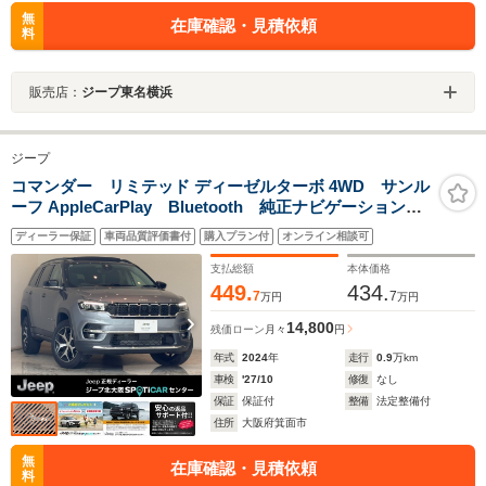
無
在庫確認・見積依頼
料
販売店：
ジープ東名横浜
ジープ
コマンダー リミテッド ディーゼルターボ 4WD サンル
ーフ AppleCarPlay Bluetooth 純正ナビゲーション
レザーシート シートヒーター パワーシート 前面衝
ディーラー保証
車両品質評価書付
購入プラン付
オンライン相談可
突警報 LEDヘッドライト アダプティブクルーズコン
トロール 認定中古車保証付
支払総額
本体価格
449.
434.
7
7
万円
万円
14,800
残価ローン
月々
円
年式
2024
年
走行
0.9
万km
車検
'27/10
修復
なし
保証
保証付
整備
法定整備付
住所
大阪府箕面市
無
在庫確認・見積依頼
料