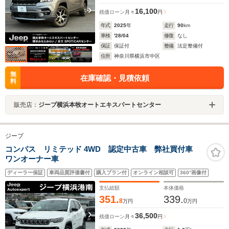
16,100
残価ローン
月々
円
年式
2025
年
走行
90
km
車検
'28/04
修復
なし
保証
保証付
整備
法定整備付
住所
神奈川県横浜市中区
無
在庫確認・見積依頼
料
販売店：
ジープ横浜本牧オートエキスパートセンター
ジープ
コンパス リミテッド 4WD 認定中古車 弊社買付車
ワンオーナー車
ディーラー保証
車両品質評価書付
購入プラン付
オンライン相談可
360°画像付
支払総額
本体価格
351.
339.
8
0
万円
万円
36,500
残価ローン
月々
円