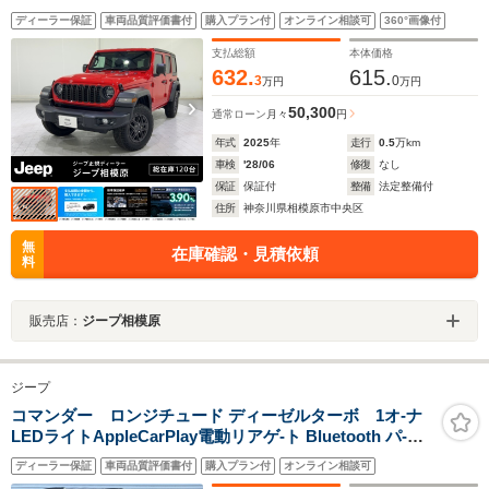
ディーラー保証
車両品質評価書付
購入プラン付
オンライン相談可
360°画像付
支払総額
本体価格
632.
615.
3
0
万円
万円
50,300
通常ローン
月々
円
年式
2025
年
走行
0.5
万km
車検
'28/06
修復
なし
保証
保証付
整備
法定整備付
住所
神奈川県相模原市中央区
無
在庫確認・見積依頼
料
販売店：
ジープ相模原
ジープ
コマンダー ロンジチュード ディーゼルターボ 1オ-ナ
LEDライトAppleCarPlay電動リアゲ-ト Bluetooth パ-キ
ングアシスト アダプティブクル-ズコントロ-ル 純正ナビ
ディーラー保証
車両品質評価書付
購入プラン付
オンライン相談可
ブラインドスポットモニタ- 純正AW レ-ンキ-プアシスト