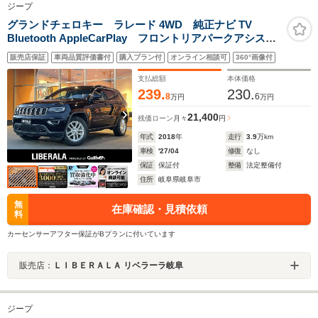
ジープ
グランドチェロキー ラレード 4WD 純正ナビ TV
Bluetooth AppleCarPlay フロントリアパークアシス
ト ブラインドスポットモニター レインブレーキサポ
販売店保証
車両品質評価書付
購入プラン付
オンライン相談可
360°画像付
ート レディアラートブレーキ クルーズコントロール
バイキセノンヘッドライト
支払総額
本体価格
239.
230.
8
6
万円
万円
21,400
残価ローン
月々
円
年式
2018
年
走行
3.9
万km
車検
'27/04
修復
なし
保証
保証付
整備
法定整備付
住所
岐阜県岐阜市
無
在庫確認・見積依頼
料
カーセンサーアフター保証がBプランに付いています
販売店：
ＬＩＢＥＲＡＬＡ リベラーラ岐阜
ジープ