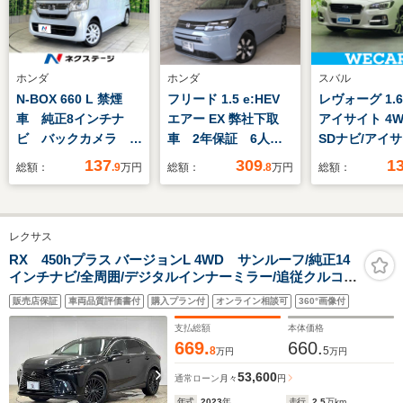
ホンダ
ホンダ
スバル
N-BOX 660 L 禁煙
フリード 1.5 e:HEV
レヴォーグ 1.6 
車 純正8インチナ
エアー EX 弊社下取
アイサイト 4W
ビ バックカメラ ア
車 2年保証 6人乗
SDナビ/アイサ
ダプティブクルーズコ
り ディスプレイオー
線逸脱防止支
137
309
1
総額：
.9
万円
総額：
.8
万円
総額：
ントロール パワース
ディオ ドラレコ前
ム/ヘッドラン
ライドドア ETC ド
後 サイドエアバッ
LED/ETC/EB
ライブレコーダー ロ
グ BSI リアクーラ
横滑り防止装置
レクサス
ールサンシェード ス
ー 両側パワースライ
ドリングストッ
マートキー LEDヘッ
ドドア
ルーズコントロ
RX 450hプラス バージョンL 4WD サンルーフ/純正14
インチナビ/全周囲/デジタルインナーミラー/追従クルコ
ドライト
バックモニター
ン/レーンキープアシスト/パワーバックドア/地デジ/Apple
セグTV
販売店保証
車両品質評価書付
購入プラン付
オンライン相談可
360°画像付
CarPlay/シートベンチレーション/パワーシート/パーキン
グアシスト/BSM/ETC
支払総額
本体価格
669.
660.
8
5
万円
万円
53,600
通常ローン
月々
円
年式
2023
年
走行
2.5
万km