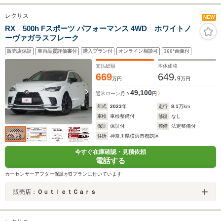
レクサス
NEW
RX 500h Fスポーツ パフォーマンス 4WD ホワイトノ
ーヴァガラスフレーク
販売店保証
車両品質評価書付
購入プラン付
オンライン相談可
360°画像付
支払総額
本体価格
669
649.
9
万円
万円
49,100
通常ローン
月々
円
年式
2023
年
走行
8.1
万km
車検
車検整備付
修復
なし
保証
保証付
整備
法定整備付
住所
神奈川県横浜市都筑区
今すぐ在庫確認・見積依頼
電話する
カーセンサーアフター保証がBプランに付いています
販売店：
ＯｕｔｌｅｔＣａｒｓ