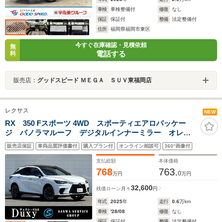
車検
車検整備付
修復
なし
保証
保証付
整備
法定整備付
住所
福岡県福岡市東区
今すぐ在庫確認・見積依頼
無
電話する
料
販売店：
グッドスピード ＭＥＧＡ ＳＵＶ東福岡店
レクサス
NEW
RX 350 Fスポーツ 4WD スポーティエアロパッケー
ジ パノラマルーフ デジタルインナーミラー オレン
ジキャリパー 輻射ヒーター 後席電動リクライニング
販売店保証
車両品質評価書付
購入プラン付
オンライン相談可
360°画像付
+シートヒーター+ベンチレーション レクサスチームメ
イト 純正21AW レッド内装
支払総額
本体価格
768
763.
0
万円
万円
32,600
残価ローン
月々
円
年式
2025
年
走行
0.6
万km
車検
'28/08
修復
なし
保証
保証付
整備
法定整備付