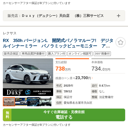
カーセンサーアフター保証がBプランに付いています
販売店：
Ｄｕｘｙ（デュクシー）天白店 （株）三和サービス
レクサス
RX 350h バージョンL 開閉式パノラマルーフ! デジタ
ルインナーミラー パノラミックビューモニター アド
バンストパーク ヘッドアップディスプレイ ETC2.0
販売店保証
車両品質評価書付
購入プラン付
オンライン相談可
360°画像付
前後ドライブレコーダー ブラインドスポットモニタ
ー パワーバックドア
支払総額
本体価格
738
734.
0
万円
万円
23,700
残価ローン
月々
円
年式
2025
年
走行
0.6
万km
車検
'28/12
修復
なし
保証
保証付
整備
法定整備付
住所
愛知県名古屋市天白区
今すぐ在庫確認・見積依頼
無
電話する
料
カーセンサーアフター保証がBプランに付いています