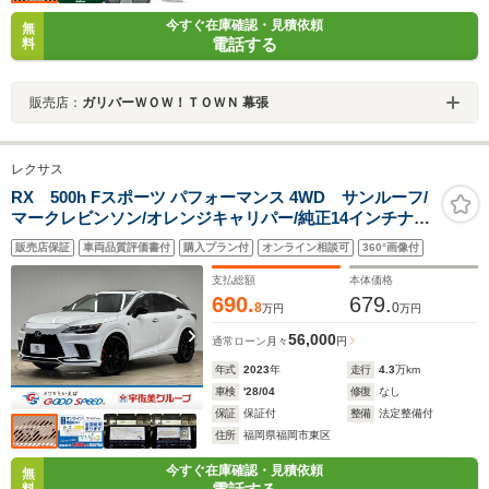
今すぐ在庫確認・見積依頼
無
電話する
料
販売店：
ガリバーＷＯＷ！ＴＯＷＮ 幕張
レクサス
RX 500h Fスポーツ パフォーマンス 4WD サンルーフ/
マークレビンソン/オレンジキャリパー/純正14インチナビ/
全周囲/デジタルインナーミラー/追従クルコン/レーンキー
販売店保証
車両品質評価書付
購入プラン付
オンライン相談可
360°画像付
プアシスト/パワーバックドア/パーキングアシスト/赤革/
シートベンチレーション/BSM/ETC
支払総額
本体価格
690.
679.
8
0
万円
万円
56,000
通常ローン
月々
円
年式
2023
年
走行
4.3
万km
車検
'28/04
修復
なし
保証
保証付
整備
法定整備付
住所
福岡県福岡市東区
今すぐ在庫確認・見積依頼
無
料