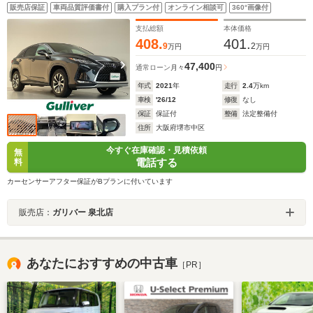
ーシート 電動リア LED 純正18インチAW 純正フロ
販売店保証
車両品質評価書付
購入プラン付
オンライン相談可
360°画像付
アマット パドルシフト スマートキー 禁煙車
支払総額
本体価格
408.
401.
9
2
万円
万円
47,400
通常ローン
月々
円
年式
2021
年
走行
2.4
万km
車検
'26/12
修復
なし
保証
保証付
整備
法定整備付
住所
大阪府堺市中区
今すぐ在庫確認・見積依頼
無
電話する
料
カーセンサーアフター保証がBプランに付いています
販売店：
ガリバー 泉北店
あなたにおすすめの中古車
［PR］