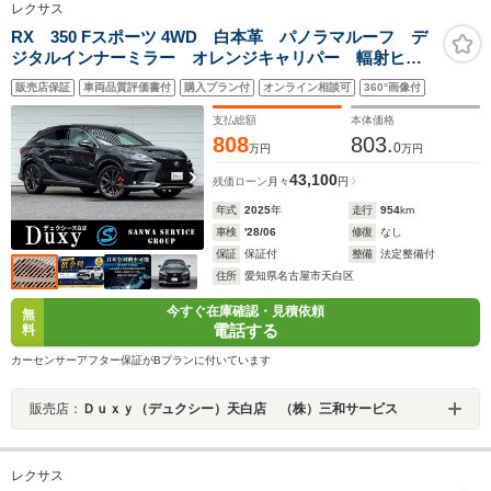
レクサス
RX 350 Fスポーツ 4WD 白本革 パノラマルーフ デ
ジタルインナーミラー オレンジキャリパー 輻射ヒー
ター 後席電動リクライニング+シートヒーター&ベンチ
販売店保証
車両品質評価書付
購入プラン付
オンライン相談可
360°画像付
レーション 改善後アンビエントライト 内蔵ドライブ
レコーダー前後 純正21AW
支払総額
本体価格
808
803.
0
万円
万円
43,100
残価ローン
月々
円
年式
2025
年
走行
954
km
車検
'28/06
修復
なし
保証
保証付
整備
法定整備付
住所
愛知県名古屋市天白区
今すぐ在庫確認・見積依頼
無
電話する
料
カーセンサーアフター保証がBプランに付いています
販売店：
Ｄｕｘｙ（デュクシー）天白店 （株）三和サービス
レクサス