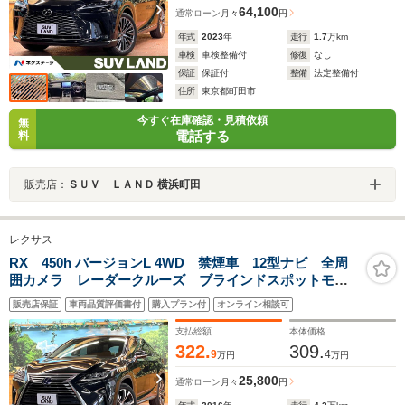
64,100
通常ローン
月々
円
年式
2023
年
走行
1.7
万km
車検
車検整備付
修復
なし
保証
保証付
整備
法定整備付
住所
東京都町田市
今すぐ在庫確認・見積依頼
無
電話する
料
販売店：
ＳＵＶ ＬＡＮＤ 横浜町田
レクサス
RX 450h バージョンL 4WD 禁煙車 12型ナビ 全周
囲カメラ レーダークルーズ ブラインドスポットモニ
ター 三眼LEDヘッド＆フォグ オートハイビーム パ
販売店保証
車両品質評価書付
購入プラン付
オンライン相談可
ワーバックドア 茶革 ベンチレーション ステアリン
グヒーター ETC
支払総額
本体価格
322.
309.
9
4
万円
万円
25,800
通常ローン
月々
円