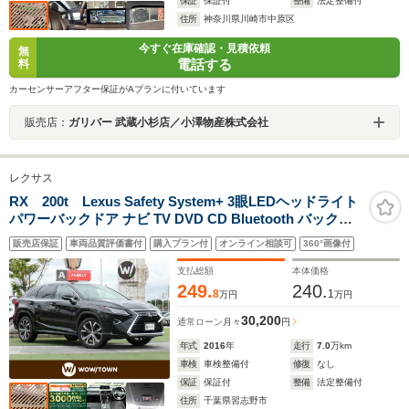
保証
保証付
整備
法定整備付
住所
神奈川県川崎市中原区
今すぐ在庫確認・見積依頼
無
電話する
料
カーセンサーアフター保証がAプランに付いています
販売店：
ガリバー 武蔵小杉店／小澤物産株式会社
レクサス
RX 200t Lexus Safety System+ 3眼LEDヘッドライト
パワーバックドア ナビ TV DVD CD Bluetooth バックカ
メラ リバース連動ドアミラー ETC2.0
販売店保証
車両品質評価書付
購入プラン付
オンライン相談可
360°画像付
支払総額
本体価格
249.
240.
8
1
万円
万円
30,200
通常ローン
月々
円
年式
2016
年
走行
7.0
万km
車検
車検整備付
修復
なし
保証
保証付
整備
法定整備付
住所
千葉県習志野市