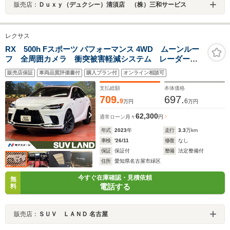
販売店：
Ｄｕｘｙ（デュクシー）清須店 （株）三和サービス
レクサス
RX 500h Fスポーツ パフォーマンス 4WD ムーンルー
フ 全周囲カメラ 衝突被害軽減システム レーダーク
ルーズ 禁煙車 電動リアゲート レザーシート 全席
販売店保証
車両品質評価書付
購入プラン付
オンライン相談可
シートヒーター 前席シートエアコン ドラレコ コー
ナーセンサー
支払総額
本体価格
709.
697.
9
6
万円
万円
62,300
通常ローン
月々
円
年式
2023
年
走行
3.3
万km
車検
'26/11
修復
なし
保証
保証付
整備
法定整備付
住所
愛知県名古屋市緑区
今すぐ在庫確認・見積依頼
無
電話する
料
販売店：
ＳＵＶ ＬＡＮＤ 名古屋