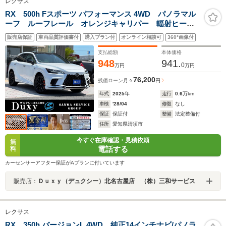
レクサス
RX 500h Fスポーツ パフォーマンス 4WD パノラマル
ーフ ルーフレール オレンジキャリパー 輻射ヒータ
ー デジタルインナーミラー レクサスチームメイトア
販売店保証
車両品質評価書付
購入プラン付
オンライン相談可
360°画像付
ドバンスドパーク パノラミックビューモニター ブラ
インドスポットモニター ホワイトレザー
支払総額
本体価格
948
941.
0
万円
万円
76,200
残価ローン
月々
円
年式
2025
年
走行
0.6
万km
車検
'28/04
修復
なし
保証
保証付
整備
法定整備付
住所
愛知県清須市
今すぐ在庫確認・見積依頼
無
電話する
料
カーセンサーアフター保証がAプランに付いています
販売店：
Ｄｕｘｙ（デュクシー）北名古屋店 （株）三和サービス
レクサス
RX 350h バージョンL 4WD 純正14インチナビ/パノラ