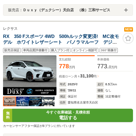
販売店：
Ｄｕｘｙ（デュクシー）天白店 （株）三和サービス
レクサス
NEW
RX 350 Fスポーツ 4WD 500hルック変更済! MC改モ
デル ホワイトレザーシート パノラマルーフ デジタ
ルミラー オレンジキャリパー 寒冷地仕様 レクサス
販売店保証
車両品質評価書付
購入プラン付
オンライン相談可
360°画像付
チームメイト 14型コネクトナビゲーション 空気圧セ
ンサ 改後12.3TFTメーター
支払総額
本体価格
778
773.
0
万円
万円
31,100
残価ローン
月々
円
年式
2025
年
走行
0.5
万km
車検
'28/11
修復
なし
保証
保証付
整備
法定整備付
住所
愛知県名古屋市天白区
今すぐ在庫確認・見積依頼
無
電話する
料
カーセンサーアフター保証がBプランに付いています