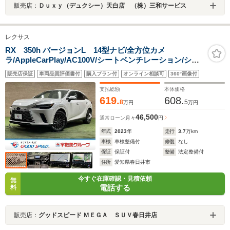
販売店：
Ｄｕｘｙ（デュクシー）天白店 （株）三和サービス
レクサス
RX 350h バージョンL 14型ナビ/全方位カメ
ラ/AppleCarPlay/AC100V/シートベンチレーション/シー
トヒーター/ステアリングヒーター/メモリー付きパワーシ
販売店保証
車両品質評価書付
購入プラン付
オンライン相談可
360°画像付
ート/パワーバックドア/レーダークルーズコントロール/ブ
ラインドスポットモニター
支払総額
本体価格
619.
608.
8
5
万円
万円
46,500
通常ローン
月々
円
年式
2023
年
走行
3.7
万km
車検
車検整備付
修復
なし
保証
保証付
整備
法定整備付
住所
愛知県春日井市
今すぐ在庫確認・見積依頼
無
電話する
料
販売店：
グッドスピード ＭＥＧＡ ＳＵＶ春日井店