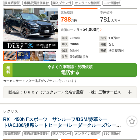
ト デジタルインナーミラー 置く充電 ホワイトレザ
販売店保証
車両品質評価書付
購入プラン付
オンライン相談可
360°画像付
シート アクセサリーコンセント レクサスチームメイ
トアドバンスドパーク
支払総額
本体価格
788
781.
0
万円
万円
54,000
残価ローン
月々
円
年式
2025
年
走行
1.0
万km
車検
'28/06
修復
なし
保証
保証付
整備
法定整備付
住所
愛知県清須市
今すぐ在庫確認・見積依頼
無
電話する
料
カーセンサーアフター保証がAプランに付いています
販売店：
Ｄｕｘｙ（デュクシー）北名古屋店 （株）三和サービス
レクサス
RX 450h Fスポーツ サンルーフ/BSM/赤革シー
ト/AC100/後席シートヒーター/レーダークルーズ/シート
クーラー/衝突軽減ブレーキ/純正ナビTV/レーンアシスト/
販売店保証
車両品質評価書付
購入プラン付
オンライン相談可
360°画像付
オートハイビーム/パワーシート/パワーバックドア