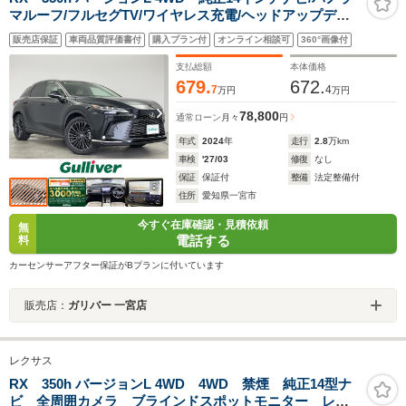
マルーフ/フルセグTV/ワイヤレス充電/ヘッドアップディ
スプレイ/ブラインドスポットモニター/ETC2.0/ドライブ
販売店保証
車両品質評価書付
購入プラン付
オンライン相談可
360°画像付
レコーダー/シートヒーター/ステアリングヒーター/HDMI/
全方位カメラ/Bluetooth
支払総額
本体価格
679.
672.
7
4
万円
万円
78,800
通常ローン
月々
円
年式
2024
年
走行
2.8
万km
車検
'27/03
修復
なし
保証
保証付
整備
法定整備付
住所
愛知県一宮市
今すぐ在庫確認・見積依頼
無
電話する
料
カーセンサーアフター保証がBプランに付いています
販売店：
ガリバー 一宮店
レクサス
RX 350h バージョンL 4WD 4WD 禁煙 純正14型ナ
ビ 全周囲カメラ ブラインドスポットモニター レー