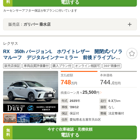
電話する
料
カーセンサーアフター保証がBプランに付いています
販売店：
ガリバー 垂水店
レクサス
RX 350h バージョンL ホワイトレザー 開閉式パノラ
マルーフ デジタルインナーミラー 前後ドライブレコ
ーダー 輻射ヒーター アドバンストパーク(自動駐車)
販売店保証
車両品質評価書付
購入プラン付
オンライン相談可
360°画像付
ヘッドアップディスプレイ 電動格納 シートヒーター&
ベンチレーション
支払総額
本体価格
748
744.
0
万円
万円
25,500
残価ローン
月々
円
年式
2025
年
走行
0.3
万km
車検
'28/12
修復
なし
保証
保証付
整備
法定整備付
住所
愛知県名古屋市天白区
今すぐ在庫確認・見積依頼
無
電話する
料