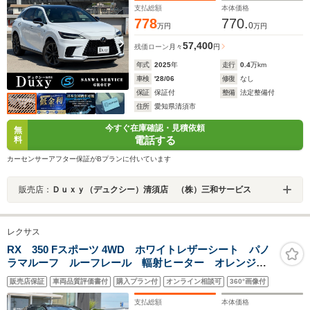
ダークルーズコントロール
支払総額
本体価格
778
770.
0
万円
万円
57,400
残価ローン
月々
円
年式
2025
年
走行
0.4
万km
車検
'28/06
修復
なし
保証
保証付
整備
法定整備付
住所
愛知県清須市
今すぐ在庫確認・見積依頼
無
電話する
料
カーセンサーアフター保証がBプランに付いています
販売店：
Ｄｕｘｙ（デュクシー）清須店 （株）三和サービス
レクサス
RX 350 Fスポーツ 4WD ホワイトレザーシート パノ
ラマルーフ ルーフレール 輻射ヒーター オレンジキ
ャリパー デジタルインナーミラー 寒冷地仕様 ドラ
販売店保証
車両品質評価書付
購入プラン付
オンライン相談可
360°画像付
イブレコーダー レクサスチームメイト ブラインドス
ポットモニター ETC2.0
支払総額
本体価格