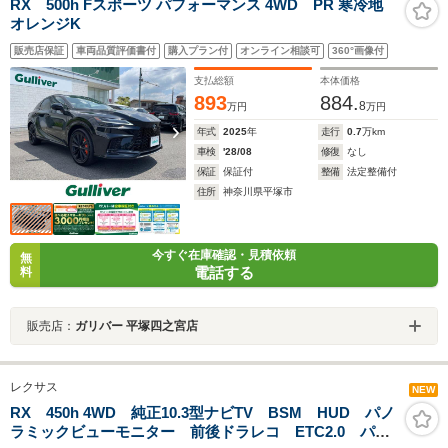
RX 500h Fスポーツ パフォーマンス 4WD PR 寒冷地
オレンジK
販売店保証
車両品質評価書付
購入プラン付
オンライン相談可
360°画像付
支払総額
本体価格
893
884.
8
万円
万円
年式
2025
年
走行
0.7
万km
車検
'28/08
修復
なし
保証
保証付
整備
法定整備付
住所
神奈川県平塚市
今すぐ在庫確認・見積依頼
無
電話する
料
販売店：
ガリバー 平塚四之宮店
レクサス
NEW
RX 450h 4WD 純正10.3型ナビTV BSM HUD パノ
ラミックビューモニター 前後ドラレコ ETC2.0 パワ