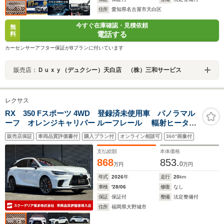
住所
愛知県名古屋市天白区
今すぐ在庫確認・見積依頼
無
電話する
料
カーセンサーアフター保証がBプランに付いています
販売店：
Ｄｕｘｙ（デュクシー）天白店 （株）三和サービス
レクサス
RX 350 Fスポーツ 4WD 登録済未使用車 パノラマル
ーフ オレンジキャリパー ルーフレール 輻射ヒーター
リヤ電動リクライニングシート ワイヤレス充電 デジ
販売店保証
車両品質評価書付
購入プラン付
オンライン相談可
360°画像付
タルミラー 黒革シート
支払総額
本体価格
868
853.
0
万円
万円
年式
2026
年
走行
20
km
車検
'28/06
修復
なし
保証
保証付
整備
法定整備付
住所
福岡県大野城市