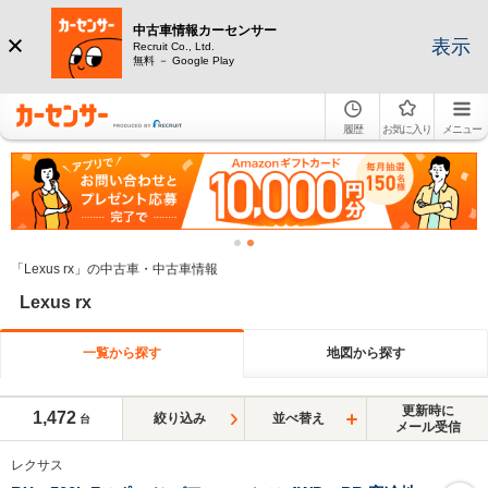
中古車情報カーセンサー
表示
Recruit Co., Ltd.
無料 － Google Play
履歴
お気に入り
メニュー
「Lexus rx」の中古車・中古車情報
Lexus rx
一覧から探す
地図から探す
更新時に
1,472
絞り込み
並べ替え
台
メール受信
レクサス