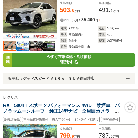
支払総額
本体価格
503.
491.
8
6
万円
万円
35,400
通常ローン
月々
円
年式
2021
年
走行
3.8
万km
車検
車検整備付
修復
なし
保証
保証付
整備
法定整備付
住所
愛知県春日井市
今すぐ在庫確認・見積依頼
無
電話する
料
販売店：
グッドスピード ＭＥＧＡ ＳＵＶ春日井店
レクサス
RX 500h Fスポーツ パフォーマンス 4WD 禁煙車 パ
ノラマムーンルーフ 純正14型ナビ 全周囲カメラ レ
ーダークルーズ デジタルミラー ブラインドスポット
販売店保証
車両品質評価書付
購入プラン付
オンライン相談可
360°画像付
モニター 電動リアゲート パワーシート シートエア
コン 赤革シート 三眼ヘッドライト
支払総額
本体価格
799.
787.
9
6
万円
万円