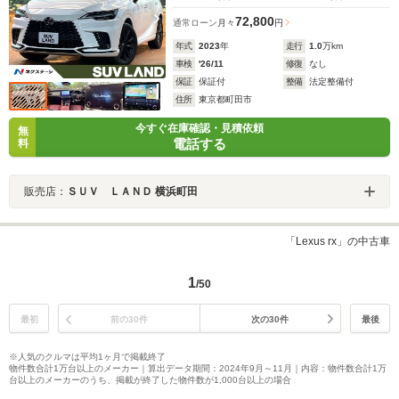
72,800
通常ローン
月々
円
年式
2023
年
走行
1.0
万km
車検
'26/11
修復
なし
保証
保証付
整備
法定整備付
住所
東京都町田市
今すぐ在庫確認・見積依頼
無
電話する
料
販売店：
ＳＵＶ ＬＡＮＤ 横浜町田
「Lexus rx」の中古車
1
/50
最初
前の30件
次の30件
最後
※人気のクルマは平均1ヶ月で掲載終了
物件数合計1万台以上のメーカー｜算出データ期間：2024年9月～11月｜内容：物件数合計1万
台以上のメーカーのうち、掲載が終了した物件数が1,000台以上の場合