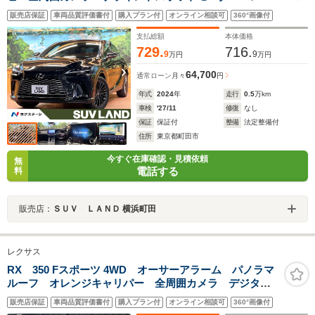
ダークルーズ デジタルミラー 電動リアゲート 黒
販売店保証
車両品質評価書付
購入プラン付
オンライン相談可
360°画像付
革 シートベンチレーション 三眼LEDヘッド 純正21
インチアルミ ETC
支払総額
本体価格
729.
716.
9
9
万円
万円
64,700
通常ローン
月々
円
年式
2024
年
走行
0.5
万km
車検
'27/11
修復
なし
保証
保証付
整備
法定整備付
住所
東京都町田市
今すぐ在庫確認・見積依頼
無
電話する
料
販売店：
ＳＵＶ ＬＡＮＤ 横浜町田
レクサス
RX 350 Fスポーツ 4WD オーサーアラーム パノラマ
ルーフ オレンジキャリパー 全周囲カメラ デジタル
ミラー ブラインドスポットモニター ETC2.0 ヘッド
販売店保証
車両品質評価書付
購入プラン付
オンライン相談可
360°画像付
アップディスプレイ 純正14型ナビ フルセグTV レー