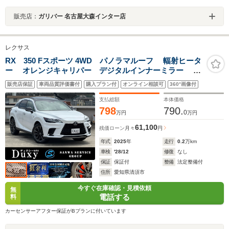
販売店：
ガリバー 名古屋大森インター店
レクサス
RX 350 Fスポーツ 4WD パノラマルーフ 輻射ヒータ
ー オレンジキャリパー デジタルインナーミラー パ
ノラミックビューモニター 3眼LEDヘッドライト シー
販売店保証
車両品質評価書付
購入プラン付
オンライン相談可
360°画像付
トヒーター&クーラー パワーバックドア パワーシー
ト BSM HUD ETC2.0
支払総額
本体価格
798
790.
0
万円
万円
61,100
残価ローン
月々
円
年式
2025
年
走行
0.2
万km
車検
'28/12
修復
なし
保証
保証付
整備
法定整備付
住所
愛知県清須市
今すぐ在庫確認・見積依頼
無
電話する
料
カーセンサーアフター保証がBプランに付いています