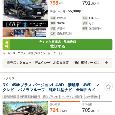
798
791.
0
万円
万円
55,900
残価ローン
月々
円
年式
2025
年
走行
0.3
万km
車検
'28/06
修復
なし
保証
保証付
整備
法定整備付
住所
愛知県清須市
今すぐ在庫確認・見積依頼
無
電話する
料
カーセンサーアフター保証がAプランに付いています
販売店：
Ｄｕｘｙ（デュクシー）北名古屋店 （株）三和サービス
レクサス
RX 450hプラス バージョンL 4WD 禁煙車 4WD マ
クレビ パノラマルーフ 純正14型ナビ 全周囲カメ
ラ レーダークルーズ ブラインドスポットモニター
販売店保証
車両品質評価書付
購入プラン付
オンライン相談可
360°画像付
デジタルミラー 茶革 ベンチレーション 三眼LEDヘ
ッド 純正21インチアルミ
支払総額
本体価格
724.
705.
9
9
万円
万円