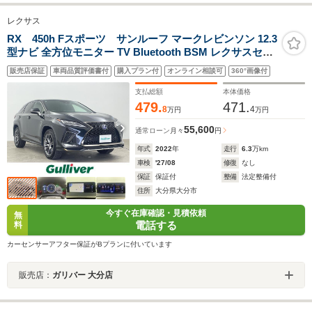
レクサス
RX 450h Fスポーツ サンルーフ マークレビンソン 12.3
型ナビ 全方位モニター TV Bluetooth BSM レクサスセー
フティ+ 衝突軽減ブレーキ レーダークルコン レーンキ
販売店保証
車両品質評価書付
購入プラン付
オンライン相談可
360°画像付
ープアシスト オートマチックハイビーム 3眼LED ETC2.0
純正AW
支払総額
本体価格
479.
471.
8
4
万円
万円
55,600
通常ローン
月々
円
年式
2022
年
走行
6.3
万km
車検
'27/08
修復
なし
保証
保証付
整備
法定整備付
住所
大分県大分市
今すぐ在庫確認・見積依頼
無
電話する
料
カーセンサーアフター保証がBプランに付いています
販売店：
ガリバー 大分店