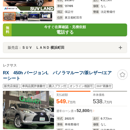
年式
2016
年
走行
4.2
万km
車検
'27/05
修復
なし
保証
保証付
整備
法定整備付
住所
東京都町田市
今すぐ在庫確認・見積依頼
無
電話する
料
販売店：
ＳＵＶ ＬＡＮＤ 横浜町田
レクサス
RX 450h バージョンL パノラマルーフ/茶レザー/エア
ーシート
販売店保証
車両品質評価書付
購入プラン付
オンライン相談可
360°画像付
支払総額
本体価格
549.
538.
7
7
万円
万円
52,800
通常ローン
月々
円
年式
2021
年
走行
0.7
万km
車検
車検整備付
修復
なし