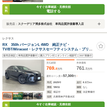
今すぐ在庫確認・見積依頼
無
電話する
料
販売店：
スクーデリア博多株式会社 車両品質評価書導入店
レクサス
RX 350h バージョンL 4WD 純正ナビ・
TV/BT/Miracast・レクサスセーフティシステム・プリク
ラッシュセーフティ・レーダークルーズコントロール・
販売店保証
車両品質評価書付
購入プラン付
オンライン相談可
360°画像付
レーントレーシングアシスト・レーンディパーチャーア
ラート・ワンオーナー・アドバンドパーク
支払総額
本体価格
769.
761.
9
5
万円
万円
57,300
通常ローン
月々
円
年式
2025
年
走行
0.3
万km
車検
'28/11
修復
なし
保証
保証付
整備
法定整備付
住所
兵庫県神戸市垂水区
今すぐ在庫確認・見積依頼
無