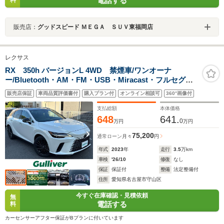
電話する
販売店：
グッドスピード ＭＥＧＡ ＳＵＶ東福岡店
レクサス
RX 350h バージョンL 4WD 禁煙車/ワンオーナ
ー/Bluetooth・AM・FM・USB・Miracast・フルセグ
TV/SDメモリナビ/純正メーカーナビ/コーナーセンサー/ク
販売店保証
車両品質評価書付
購入プラン付
オンライン相談可
360°画像付
リアランスソナー/サンルーフ/ルーフレール/ETC2.0/前ド
ライブレコーダー/保証書/スペアキー
支払総額
本体価格
648
641.
0
万円
万円
75,200
通常ローン
月々
円
年式
2023
年
走行
3.5
万km
車検
'26/10
修復
なし
保証
保証付
整備
法定整備付
住所
愛知県名古屋市守山区
今すぐ在庫確認・見積依頼
無
電話する
料
カーセンサーアフター保証がBプランに付いています