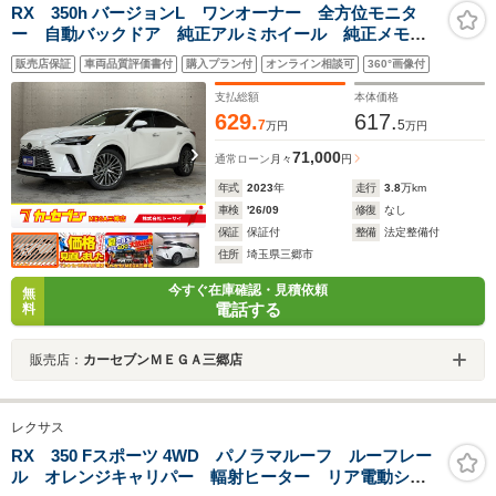
RX 350h バージョンL ワンオーナー 全方位モニタ
ー 自動バックドア 純正アルミホイール 純正メモリ
ーナビ フルセグ Bluetooth接続可 ETC2.0 LEDラ
販売店保証
車両品質評価書付
購入プラン付
オンライン相談可
360°画像付
イト レーダークルーズ コーナーセンサー 革シー
ト シートヒーター
支払総額
本体価格
629.
617.
7
5
万円
万円
71,000
通常ローン
月々
円
年式
2023
年
走行
3.8
万km
車検
'26/09
修復
なし
保証
保証付
整備
法定整備付
住所
埼玉県三郷市
今すぐ在庫確認・見積依頼
無
電話する
料
販売店：
カーセブンＭＥＧＡ三郷店
レクサス
RX 350 Fスポーツ 4WD パノラマルーフ ルーフレー
ル オレンジキャリパー 輻射ヒーター リア電動シー