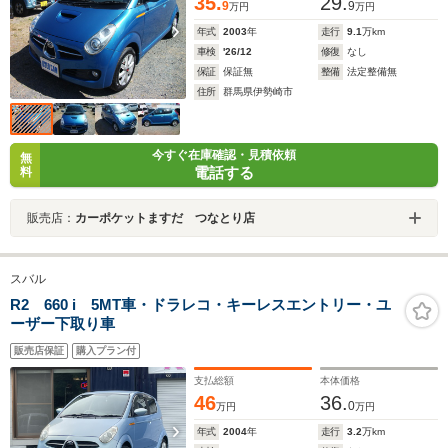
35.
29.
9
9
万円
万円
年式
2003
年
走行
9.1
万km
車検
'26/12
修復
なし
保証
保証無
整備
法定整備無
住所
群馬県伊勢崎市
今すぐ在庫確認・見積依頼
無
電話する
料
販売店：
カーポケットますだ つなとり店
スバル
R2 660 i 5MT車・ドラレコ・キーレスエントリー・ユ
ーザー下取り車
販売店保証
購入プラン付
支払総額
本体価格
46
36.
0
万円
万円
年式
2004
年
走行
3.2
万km