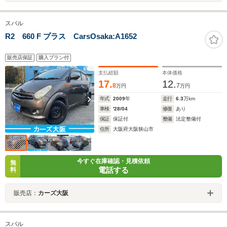
スバル
R2 660 F プラス CarsOsaka:A1652
販売店保証
購入プラン付
支払総額
本体価格
17.
12.
8
7
万円
万円
年式
2009
年
走行
6.3
万km
車検
'28/04
修復
あり
保証
保証付
整備
法定整備付
住所
大阪府大阪狭山市
今すぐ在庫確認・見積依頼
無
電話する
料
販売店：
カーズ大阪
スバル