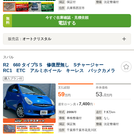
保証
保証付
整備
法定整備付
住所
兵庫県西宮市
今すぐ在庫確認・見積依頼
無
電話する
料
販売店：
オートクリスタル
スバル
R2 660 タイプS S 修復歴無し Sチャージャー
RC1 ETC アルミホイール キーレス バックカメラ
購入プラン付
支払総額
本体価格
59
53.
0
万円
万円
7,400
通常ローン
月々
円
年式
2006
年
走行
7.5
万km
車検
車検整備付
修復
なし
保証
保証無
整備
法定整備付
住所
千葉県千葉市花見川区