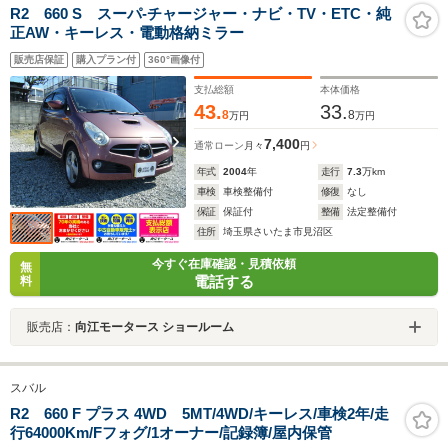
R2 660 S スーパ-チャージャー・ナビ・TV・ETC・純
正AW・キーレス・電動格納ミラー
販売店保証
購入プラン付
360°画像付
支払総額
本体価格
43.
33.
8
8
万円
万円
7,400
通常ローン
月々
円
年式
2004
年
走行
7.3
万km
車検
車検整備付
修復
なし
保証
保証付
整備
法定整備付
住所
埼玉県さいたま市見沼区
今すぐ在庫確認・見積依頼
無
電話する
料
販売店：
向江モータース ショールーム
スバル
R2 660 F プラス 4WD 5MT/4WD/キーレス/車検2年/走
行64000Km/Fフォグ/1オーナー/記録簿/屋内保管