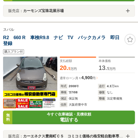
販売店：
カーモンズ宝珠花展示場
スバル
R2 660 R 車検R9.8 ナビ TV バックカメラ 即日
登録
購入プラン付
支払総額
本体価格
20.
13.
5
5
万円
万円
4,900
通常ローン
月々
円
年式
2008
年
走行
4.3
万km
車検
'27/08
修復
なし
保証
保証無
整備
法定整備無
住所
大阪府豊中市
今すぐ在庫確認・見積依頼
無
電話する
料
販売店：
カーエネクス豊南町ＣＳ コミコミ価格の格安軽自動車専門店