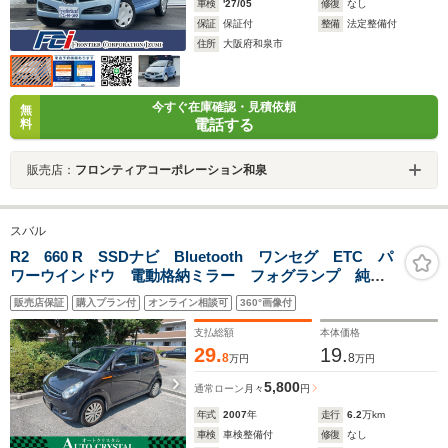
車検
'27/05
修復
なし
保証
保証付
整備
法定整備付
住所
大阪府和泉市
今すぐ在庫確認・見積依頼
無
電話する
料
販売店：
フロンティアコーポレーション和泉
スバル
R2 660 R SSDナビ Bluetooth ワンセグ ETC パ
ワーウインドウ 電動格納ミラー フォグランプ 純正
アルミホイール ドアバイザー キーレス
販売店保証
購入プラン付
オンライン相談可
360°画像付
支払総額
本体価格
29.
19.
8
8
万円
万円
5,800
通常ローン
月々
円
年式
2007
年
走行
6.2
万km
車検
車検整備付
修復
なし