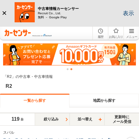
中古車情報カーセンサー
表示
Recruit Co., Ltd.
無料 － Google Play
履歴
お気に入り
メニュー
「R2」の中古車・中古車情報
R2
一覧から探す
地図から探す
更新時に
119
絞り込み
並べ替え
台
メール受信
スバル