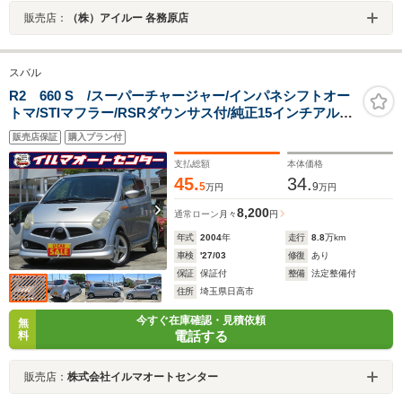
販売店：
（株）アイルー 各務原店
スバル
R2 660 S /スーパーチャージャー/インパネシフトオー
トマ/STIマフラー/RSRダウンサス付/純正15インチアルミ/
社外フルセグTV付ナビ/バックカメラ付/ETC付/禁煙車/記
販売店保証
購入プラン付
録簿付/
支払総額
本体価格
45.
34.
5
9
万円
万円
8,200
通常ローン
月々
円
年式
2004
年
走行
8.8
万km
車検
'27/03
修復
あり
保証
保証付
整備
法定整備付
住所
埼玉県日高市
今すぐ在庫確認・見積依頼
無
電話する
料
販売店：
株式会社イルマオートセンター