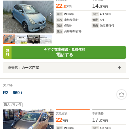
22.
14.
8
8
万円
万円
年式
2005
年
走行
4.1
万km
車検
車検整備付
修復
なし
保証
保証付
整備
法定整備付
住所
兵庫県加古郡
今すぐ在庫確認・見積依頼
無
電話する
料
販売店：
カーズ芦屋
スバル
R2 660 i
購入プラン付
支払総額
本体価格
22
17.
0
万円
万円
年式
2006
年
走行
5.8
万km