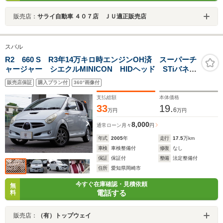
販売店：
サライ自動車 ４０７店 ＪＵ適正販売店
スバル
R2 660 S R3年14万キロ時エンジンOH済 スーパーチ
ャージャー シエクルMINICON HIDヘッド STiバネ
ハイブーストS/Cプーリー ディスプレイオーディオ シ
販売店保証
購入プラン付
360°画像付
ートカバー キーレス オートエアコン
支払総額
本体価格
33
19.
6
万円
万円
8,000
通常ローン
月々
円
年式
2005
年
走行
17.5
万km
車検
車検整備付
修復
なし
保証
保証付
整備
法定整備付
住所
愛知県岡崎市
今すぐ在庫確認・見積依頼
無
電話する
料
販売店：
（有）トップウェイ