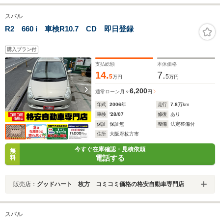
スバル
R2 660 i 車検R10.7 CD 即日登録
購入プラン付
支払総額
本体価格
14.
7.
5
5
万円
万円
6,200
通常ローン
月々
円
年式
2006
年
走行
7.8
万km
車検
'28/07
修復
あり
保証
保証無
整備
法定整備付
住所
大阪府枚方市
今すぐ在庫確認・見積依頼
無
電話する
料
販売店：
グッドハート 枚方 コミコミ価格の格安自動車専門店
スバル