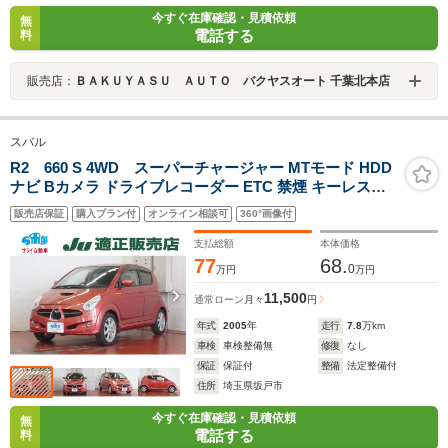
今すぐ在庫確認・見積依頼
無
電話する
料
販売店：
ＢＡＫＵＹＡＳＵ ＡＵＴＯ バクヤスオート 千葉北本店
スバル
R2 660 S 4WD スーパーチャージャー MTモード HDD
ナビ Bカメラ ドライブレコーダー ETC 禁煙 キーレスキ
ー AW15
販売店保証
購入プラン付
オンライン相談可
360°画像付
支払総額
本体価格
77
68.
0
万円
万円
11,500
通常ローン
月々
円
年式
2005
年
走行
7.8
万km
車検
車検整備無
修復
なし
保証
保証付
整備
法定整備付
住所
埼玉県坂戸市
今すぐ在庫確認・見積依頼
無
電話する
料