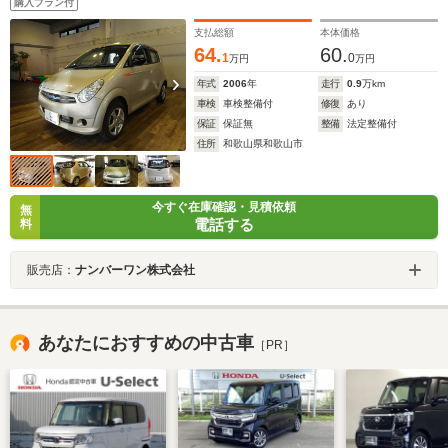
購入プラン付
支払総額
本体価格
64.
60.
1
0
万円
万円
年式
2006
年
走行
0.9
万km
車検
車検整備付
修復
あり
保証
保証無
整備
法定整備付
住所
和歌山県和歌山市
今すぐ在庫確認・見積依頼
無
電話する
料
販売店：
ナンバーワン株式会社
あなたにおすすめの中古車
［PR］