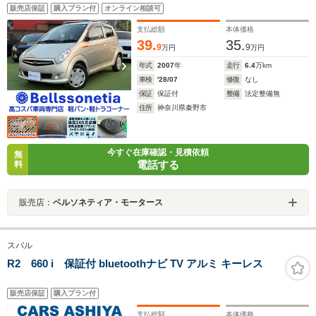
販売店保証
購入プラン付
オンライン相談可
支払総額
本体価格
39.
35.
9
9
万円
万円
年式
2007
年
走行
6.4
万km
車検
'28/07
修復
なし
保証
保証付
整備
法定整備無
住所
神奈川県秦野市
今すぐ在庫確認・見積依頼
無
電話する
料
販売店：
ベルソネティア・モータース
スバル
R2 660 i 保証付 bluetoothナビ TV アルミ キーレス
販売店保証
購入プラン付
支払総額
本体価格