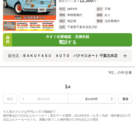
12,300
通常ローン
月々
円
年式
1971
年
走行
不明
車検
車検整備付
修復
あり
保証
保証無
整備
法定整備付
住所
千葉県千葉市花見川区
今すぐ在庫確認・見積依頼
無
電話する
料
販売店：
ＢＡＫＵＹＡＳＵ ＡＵＴＯ バクヤスオート 千葉北本店
「R2」の中古車
1
/4
最初
前の30件
次の30件
最後
※人気のクルマは平均1ヶ月で掲載終了
物件数合計1万台以上のメーカー｜算出データ期間：2024年9月～11月｜内容：物件数合計1万
台以上のメーカーのうち、掲載が終了した物件数が1,000台以上の場合