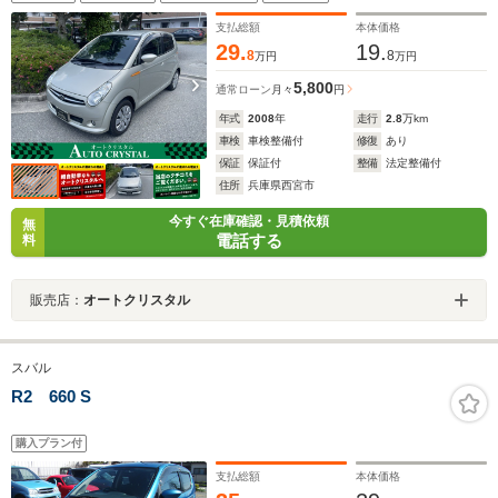
支払総額
本体価格
29.
19.
8
8
万円
万円
5,800
通常ローン
月々
円
年式
2008
年
走行
2.8
万km
車検
車検整備付
修復
あり
保証
保証付
整備
法定整備付
住所
兵庫県西宮市
今すぐ在庫確認・見積依頼
無
電話する
料
販売店：
オートクリスタル
スバル
R2 660 S
購入プラン付
支払総額
本体価格