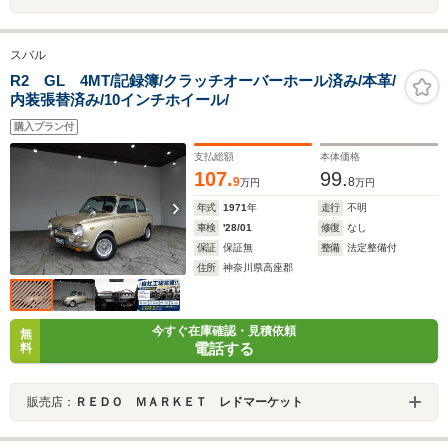
スバル
R2 GL 4MT/記録簿/クラッチオーバーホール済み/本革/
内装張替済み/10インチホイール/
購入プラン付
支払総額
本体価格
107.
99.
9
8
万円
万円
年式
1971
年
走行
不明
車検
'28/01
修復
なし
保証
保証無
整備
法定整備付
住所
神奈川県高座郡
今すぐ在庫確認・見積依頼
無
電話する
料
販売店：
ＲＥＤＯ ＭＡＲＫＥＴ レドマーケット