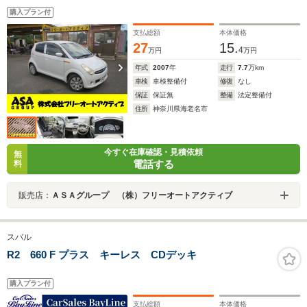
購入プラン付
支払総額
本体価格
27
15.
4
万円
万円
年式
2007
年
走行
7.7
万km
車検
車検整備付
修復
なし
保証
保証無
整備
法定整備付
住所
神奈川県海老名市
今すぐ在庫確認・見積依頼
無
電話する
料
販売店：
ＡＳＡグループ （株）フリーオートアクティブ
スバル
R2 660 F プラス キーレス CDデッキ
購入プラン付
支払総額
本体価格