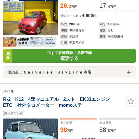
26.
17.
3
4
万円
万円
4,900
通常ローン
月々
円
年式
2009
年
走行
4.0
万km
車検
車検整備付
修復
なし
保証
保証無
整備
法定整備付
住所
千葉県柏市
今すぐ在庫確認・見積依頼
無
電話する
料
販売店：
ＣａｒＳａｌｅｓ ＢａｙＬｉｎｅ 本店
スバル
R-2 K12 4速マニュアル 2スト EK33エンジン
ETC 社外タコメーター momoステ
購入プラン付
支払総額
本体価格
98
88.
0
万円
万円