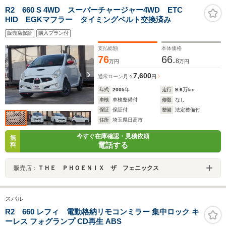
R2 660 S 4WD スーパーチャージャー4WD ETC
HID EGKマフラー タイミングベルト交換済み
販売店保証
購入プラン付
支払総額
本体価格
76
66.
8
万円
万円
7,600
通常ローン
月々
円
年式
2005
年
走行
9.6
万km
車検
車検整備付
修復
なし
保証
保証付
整備
法定整備付
住所
埼玉県日高市
今すぐ在庫確認・見積依頼
無
電話する
料
販売店：
ＴＨＥ ＰＨＯＥＮＩＸ ザ フェニックス
スバル
R2 660 レフィ 電動格納リモコンミラー 集中ロック キ
ーレス フォグランプ CD再生 ABS