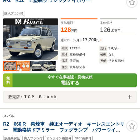
R-2 K12 全塗装/クラシックアイボリー
購入プラン付
支払総額
本体価格
128
126.
0
万円
万円
17,700
通常ローン
月々
円
年式
1972
年
走行
5.0
万km
車検
車検整備付
修復
なし
保証
保証無
整備
法定整備付
住所
岐阜県関市
今すぐ在庫確認・見積依頼
無
電話する
料
販売店：
ＴＣＰ Ｂｌａｃｋ
スバル
R2 660 R 禁煙車 純正オーディオ キーレスエントリ
ー 電動格納ドアミラー フォグランプ パワーウイン
ドスイッチ パワーステアリング 走行27350キロ
販売店保証
購入プラン付
オンライン相談可
360°画像付