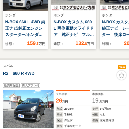
ホンダ
ホンダ
ホンダ
N-BOX 660 L 4WD 純
N-BOX カスタム 660
N-BOX カスタ
正ナビ/純正エンジン
L 両側電動スライドド
純正ナビ シ
スターター/ホンダセ
ア 純正ナビ フルセ
ター 後席ロ
ンシング/純正ドライ
グ ETC シートヒー
シェード LE
159
132
2
総額：
.1
万円
総額：
.8
万円
総額：
ブレコーダー/大型ル
ター
ライト
ールコンソール/両側
電動スライドドア/運
スバル
転席助手席シートヒー
NEW
ター
R2 660 R 4WD
販売店保証
購入プラン付
支払総額
本体価格
26
19.
8
万円
万円
年式
2008
年
走行
9.6
万km
車検
'28/01
修復
なし
保証
保証付
整備
法定整備無
住所
千葉県野田市