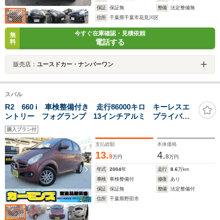
保証
保証無
整備
法定整備無
住所
千葉県千葉市花見川区
今すぐ在庫確認・見積依頼
無
電話する
料
販売店：
ユースドカー・ナンバーワン
スバル
R2 660 i 車検整備付き 走行86000キロ キーレスエ
ントリー フォグランプ 13インチアルミ プライバシ
ーガラス パワーウィンドウ 電動調整ドアミラー フ
購入プラン付
ロアマット FM AMラジオ Wエアバッグ CVT
支払総額
本体価格
13.
4.
9
8
万円
万円
年式
2004
年
走行
8.6
万km
車検
車検整備付
修復
あり
保証
保証無
整備
法定整備付
住所
千葉県野田市