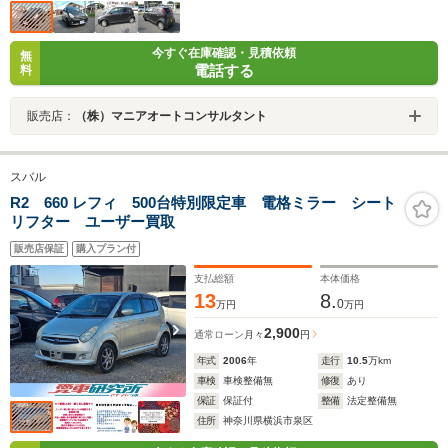
今すぐ在庫確認・見積依頼
無
電話する
料
販売店：
（株）マニアオートコンサルタント
スバル
R2 660 レフィ 500台特別限定車 電格ミラー シート
リフター ユーザー買取
販売店保証
購入プラン付
支払総額
本体価格
13
8.
0
万円
万円
2,900
通常ローン
月々
円
年式
2006
年
走行
10.5
万km
車検
車検整備無
修復
あり
保証
保証付
整備
法定整備無
住所
神奈川県横浜市泉区