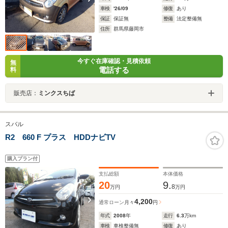
車検
'26/09
修復
あり
保証
保証無
整備
法定整備無
住所
群馬県藤岡市
今すぐ在庫確認・見積依頼
無
電話する
料
販売店：
ミンクスちば
スバル
R2 660 F プラス HDDナビTV
購入プラン付
支払総額
本体価格
20
9.
8
万円
万円
4,200
通常ローン
月々
円
年式
2008
年
走行
6.3
万km
車検
車検整備無
修復
あり