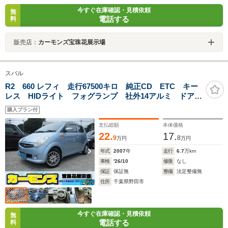
今すぐ在庫確認・見積依頼
無
電話する
料
販売店：
カーモンズ宝珠花展示場
スバル
R2 660 レフィ 走行67500キロ 純正CD ETC キー
レス HIDライト フォグランプ 社外14アルミ ドアバ
イザー プライバシーガラス 電動格納ミラー 修復歴
購入プラン付
無し
支払総額
本体価格
22.
17.
9
8
万円
万円
年式
2007
年
走行
6.7
万km
車検
'26/10
修復
なし
保証
保証無
整備
法定整備無
住所
千葉県野田市
今すぐ在庫確認・見積依頼
無
電話する
料