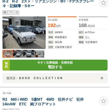
R-2 R-2 2スト・リアエンジン・MT・Fデスクブレー
キ・記録簿・Sキー
購入プラン付
支払総額
本体価格
192
168.
0
万円
万円
年式
1970
年
走行
4.7
万km
車検
車検整備付
修復
なし
保証
保証無
整備
法定整備付
住所
大阪府東大阪市
今すぐ在庫確認・見積依頼
無
電話する
料
販売店：
ＧＯＯＤ ＣＯＬＬＥＣＴＩＯＮ
スバル
R2 660 i 4WD 5速MT 4WD 社外ナビ 社外
14inAW ETC 純フロアマット