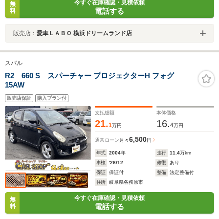
今すぐ在庫確認・見積依頼
無
電話する
料
販売店：
愛車ＬＡＢＯ 横浜ドリームランド店
スバル
R2 660 S スパーチャー プロジェクターH フォグ
15AW
販売店保証
購入プラン付
支払総額
本体価格
21.
16.
1
4
万円
万円
6,500
通常ローン
月々
円
年式
2004
年
走行
11.4
万km
車検
'26/12
修復
あり
保証
保証付
整備
法定整備付
住所
岐阜県各務原市
今すぐ在庫確認・見積依頼
無
電話する
料