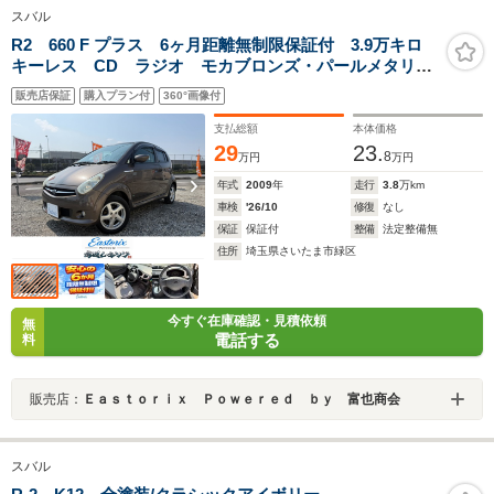
スバル
R2 660 F プラス 6ヶ月距離無制限保証付 3.9万キロ
キーレス CD ラジオ モカブロンズ・パールメタリッ
ク 14インチアルミホイール
販売店保証
購入プラン付
360°画像付
支払総額
本体価格
29
23.
8
万円
万円
年式
2009
年
走行
3.8
万km
車検
'26/10
修復
なし
保証
保証付
整備
法定整備無
住所
埼玉県さいたま市緑区
今すぐ在庫確認・見積依頼
無
電話する
料
販売店：
Ｅａｓｔｏｒｉｘ Ｐｏｗｅｒｅｄ ｂｙ 富也商会
スバル