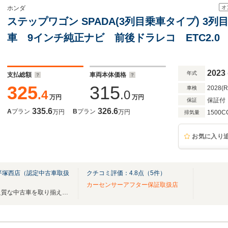
オ
ホンダ
ステップワゴン SPADA(3列目乗車タイプ) 3
車 9インチ純正ナビ 前後ドラレコ ETC2.
トリースロープ 電動ウインチ 大型リヤモニ
ア HondaSENSING
2023
年式
支払総額
車両本体価格
325
315
2028(
車検
.4
.0
万円
万円
保証付
保証
335.6
326.6
A
プラン
B
プラン
万円
万円
1500C
排気量
お気に入り
平塚西店（認定中古車取扱
クチコミ評価：
4.8
点（
5
件）
カーセンサーアフター保証取扱店
★Honda認定中古車取扱店★良質な中古車を取り揃えています（旧 平塚中古車センター）