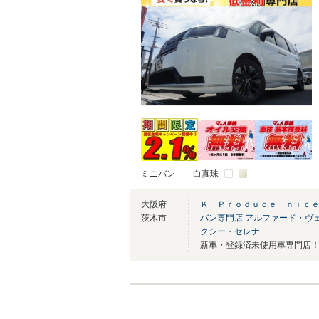
ミニバン
白真珠
大阪府
Ｋ Ｐｒｏｄｕｃｅ ｎｉｃ
茨木市
バン専門店 アルファード・ヴ
クシー・セレナ