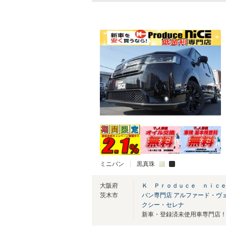
ミニバン
黒真珠
大阪府
Ｋ Ｐｒｏｄｕｃｅ ｎｉｃ
茨木市
バン専門店 アルファード・ヴ
クシー・セレナ