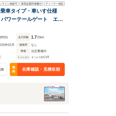
ンライン相談可
車両品質評価書付
ディーラー保証
列目乗車タイプ・車いす仕様
0 パワーテールゲート エン
ター 両側パワースライドド
1.7
(R05)
万km
走行距離
R10)年02月
なし
修復歴
法定整備付
整備
C
インパネCVT
ミッション
無
在庫確認・見積依頼
追加
料