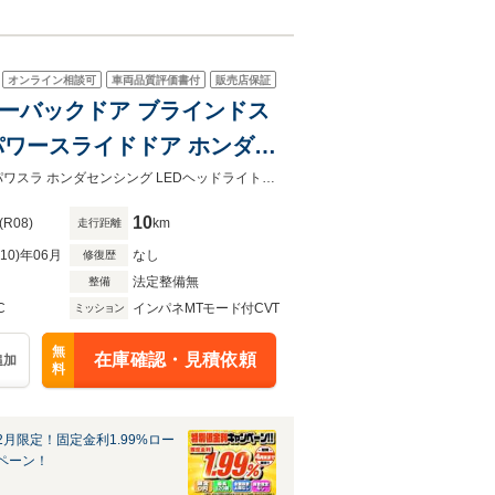
オンライン相談可
車両品質評価書付
販売店保証
パワーバックドア ブラインドス
パワースライドドア ホンダセ
フレザーシート 衝突軽減ブレ
新車注文できます！ご希望のカラーご相談ください！低金利ローン2.1％！両側パワスラ ホンダセンシング LEDヘッドライト バックカメラ ハーフレザーシート 衝突軽減ブレーキ
10
(R08)
km
走行距離
R10)年06月
なし
修復歴
法定整備無
整備
C
インパネMTモード付CVT
ミッション
無
在庫確認・見積依頼
追加
料
2月限定！固定金利1.99%ロー
ペーン！