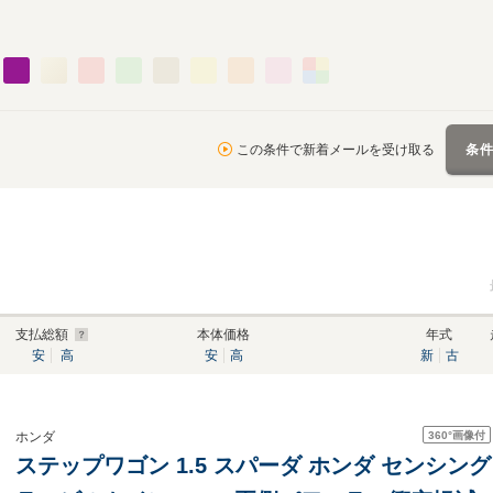
この条件で新着メールを受け取る
条
支払総額
本体価格
年式
安
高
安
高
新
古
360°
画像付
ホンダ
ステップワゴン 1.5 スパーダ ホンダ センシン