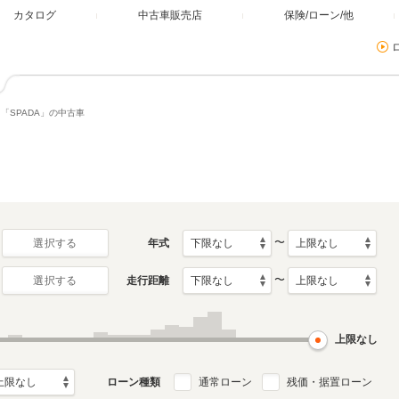
カタログ
中古車販売店
保険/ローン/他
「SPADA」の中古車
〜
年式
選択する
〜
走行距離
選択する
上限なし
ローン種類
通常ローン
残価・据置ローン