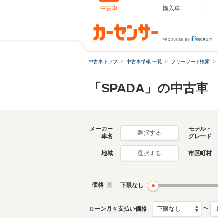
中古車
輸入車
中古車トップ
中古車情報:一覧
フリーワード検索
「SPADA」の中古車
メーカー
モデル・
選択する
車名
グレード
地域
市区町村
選択する
価格
下限なし
〜
ローン月々支払い価格