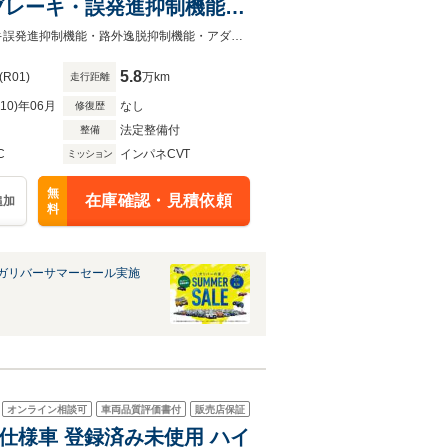
ブレーキ・誤発進抑制機能・
ロール・LEDヘッドライ
純正SDナビ・バックカメラ・ビルトインETC・両側パワスラ・衝突軽減ブレーキ誤発進抑制機能・路外逸脱抑制機能・アダクティブクルーズコントロール・LEDヘッドライト・純正16インチAW
5.8
(R01)
万km
走行距離
R10)年06月
なし
修復歴
法定整備付
整備
C
インパネCVT
ミッション
無
在庫確認・見積依頼
追加
料
ガリバーサマーセール実施
オンライン相談可
車両品質評価書付
販売店保証
特別仕様車 登録済み未使用 ハイ