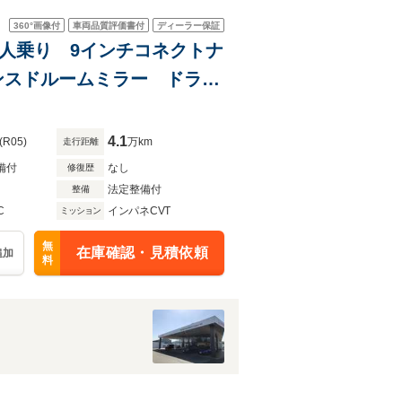
360°
画像付
車両品質評価書付
ディーラー保証
証 7人乗り 9インチコネクトナ
ンスドルームミラー ドラレ
トヒーター
4.1
(R05)
万km
走行距離
備付
なし
修復歴
法定整備付
整備
C
インパネCVT
ミッション
無
在庫確認・見積依頼
追加
料