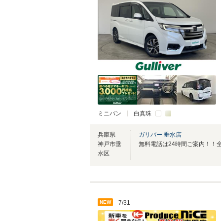
ミニバン
白真珠
兵庫県
ガリバー 垂水店
神戸市垂
水区
NEW
7/31