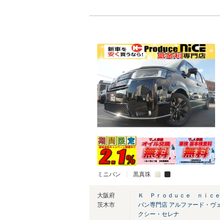
ミニバン
黒真珠
大阪府
Ｋ Ｐｒｏｄｕｃｅ ｎｉｃ
茨木市
バン専門店 アルファード・ヴ
クシー・セレナ