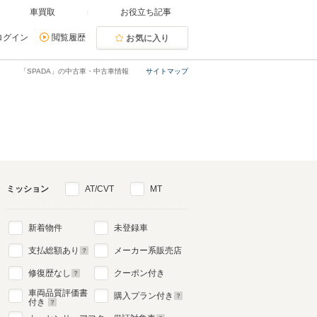
車買取
お役立ち記事
ログイン
閲覧履歴
お気に入り
「SPADA」の中古車・中古車情報
サイトマップ
ミッション
AT/CVT
MT
新着物件
未登録車
支払総額あり
メーカー系販売店
修復歴なし
クーポン付き
車両品質評価書
購入プラン付き
付き