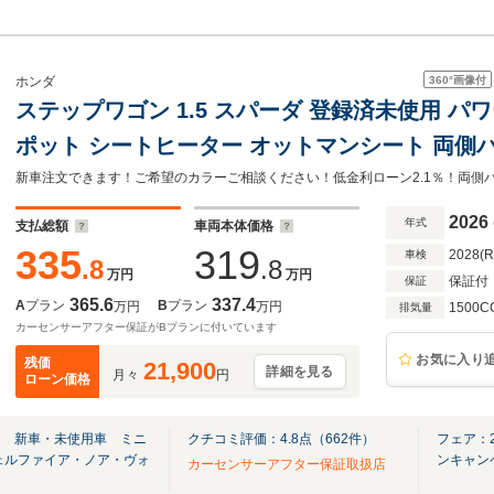
360°
画像付
ホンダ
ステップワゴン 1.5 スパーダ 登録済未使用 
ポット シートヒーター オットマンシート 両側
ンシング LEDヘッドライト バックカメラ ハー
ーキ
2026
年式
支払総額
車両本体価格
335
319
2028(
車検
.8
.8
万円
万円
保証付
保証
365.6
337.4
A
プラン
B
プラン
万円
万円
1500C
排気量
カーセンサーアフター保証がBプランに付いています
お気に入り
残価
21,900
詳細を見る
月々
円
ローン価格
ｅ 新車・未使用車 ミニ
クチコミ評価：
4.8
点（
662
件）
フェア：
ェルファイア・ノア・ヴォ
ンキャン
カーセンサーアフター保証取扱店