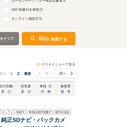
カーセンサーアフター保証対象車
360
°画像付き車両
オンライン相談可
50
件をクリア
台 検索する
スライドショーで見る
1
2
前へ
次へ
最初
最後
走行距離
排気量
車検
修復歴
多
少
多
少
付
無
無
有
オンライン相談可
車両品質評価書付
販売店保証
グ 純正SDナビ・バックカメ