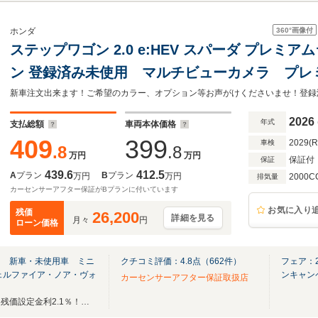
360°
画像付
ホンダ
ステップワゴン 2.0 e:HEV スパーダ プレミ
ン 登録済み未使用 マルチビューカメラ プレ
内装 ブラインドスポットモニター パワーバ
オットマン付き ホンダセンシング 全席USB
2026
年式
支払総額
車両本体価格
409
399
2029(
車検
.8
.8
万円
万円
保証付
保証
439.6
412.5
A
プラン
B
プラン
万円
万円
2000C
排気量
カーセンサーアフター保証がBプランに付いています
お気に入り
残価
26,200
詳細を見る
月々
円
ローン価格
ｅ 新車・未使用車 ミニ
クチコミ評価：
4.8
点（
662
件）
フェア：
ェルファイア・ノア・ヴォ
ンキャン
カーセンサーアフター保証取扱店
新車・登録済未使用車専門店！残価設定金利2.1％！即納車可能車両多数在庫あります！