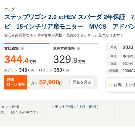
ホンダ
ステップワゴン 2.0 e:HEV スパーダ 2年保
ビ 15インチリア席モニター MVCS アドバ
コ前後 ETC 両側パワースライドドア シー
安心＆高品質なホンダ中古車が満載！理想の１台がきっと見つかります！
2023
年式
支払総額
車両本体価格
344
329
車検整
車検
.4
.8
万円
万円
保証付
保証
345
353
A
プラン
B
プラン
万円
万円
2000C
排気量
残価
52,900
詳細を見る
月々
円
ローン価格
お気に入り
ｌｅｃｔ岩出
クチコミ評価：
4.8
点（
61
件）
車、 続々入荷中です♪