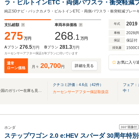
ラ・ビルトインETC・両側パワスラ・衝突軽減
路外逸脱抑制機能・アダクティブクルーズコント
ト・純正16インチAW・レーンキープ
2019
年式
支払総額
車両本体価格
275
268
2028(
車検
.1
万円
万円
保証付
保証
276.5
281.3
A
プラン
B
プラン
万円
万円
1500C
排気量
カーセンサーアフター保証がBプランに付いています
お気に入り
通常
20,700
詳細を見る
月々
円
ローン価格
クチコミ評価：
4.6
点（
42
件）
フェア：
無料電話は24時間ご案内！！全国のガリバー在庫も見たい方は一括照会が可能です！
中！
カーセンサーアフター保証取扱店
360°
画像付
ホンダ
ステップワゴン 2.0 e:HEV スパーダ 30周年