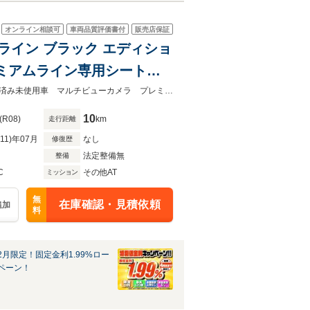
オンライン相談可
車両品質評価書付
販売店保証
アムライン ブラック エディショ
ミアムライン専用シート・
ックドア シートヒーター
新車注文出来ます！ご希望のカラー、オプション等お声がけくださいませ！登録済み未使用車 マルチビューカメラ プレミアムライン専用シート・内装 ブラインドスポットモニター
充電端子付き 禁煙車
10
(R08)
km
走行距離
R11)年07月
なし
修復歴
法定整備無
整備
C
その他AT
ミッション
無
在庫確認・見積依頼
追加
料
2月限定！固定金利1.99%ロー
ペーン！