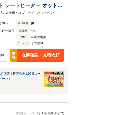
 シートヒーター オットマ
グ LEDヘッドライト バッ
新車注文出来ます！ご希望のカラー、オプション等お声がけくださいませ！登録済み未使用 ハイブリッド パワーバックドア ブラインドスポット シートヒーター オットマンシート
9
(R08)
km
走行距離
R11)年08月
なし
修復歴
法定整備無
整備
C
その他AT
ミッション
無
在庫確認・見積依頼
追加
料
2月限定！固定金利1.99%ロー
ペーン！
SPADA
(3列目乗車タイプ)
該当箇所：