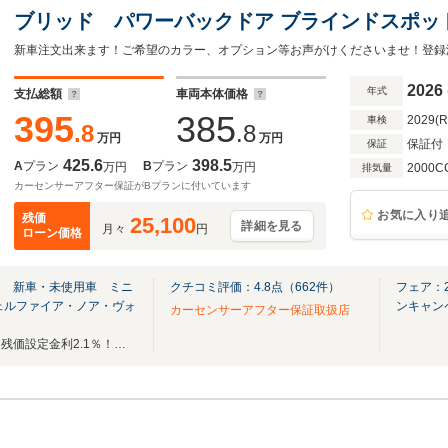
ブリッド パワーバックドア ブラインドスポット
ンシート 両側パワースライドドア ホンダセンシン
クカメラ ハーフレザーシート 禁煙車
2026
年式
支払総額
車両本体価格
395
385
2029(
車検
.8
.8
万円
万円
保証付
保証
425.6
398.5
A
プラン
B
プラン
万円
万円
2000C
排気量
カーセンサーアフター保証がBプランに付いています
お気に入り
残価
25,100
詳細を見る
月々
円
ローン価格
ｅ 新車・未使用車 ミニ
クチコミ評価：
4.8
点（
662
件）
フェア：
ェルファイア・ノア・ヴォ
ンキャン
カーセンサーアフター保証取扱店
新車・登録済未使用車専門店！残価設定金利2.1％！即納車可能車両多数在庫あります！