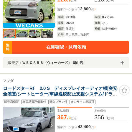
9
5
万円
万円
12,800
通常ローン
月々
円
年式
2019
年
走行
0.7
万km
車検
'26/08
修復
なし
保証
保証付
整備
法定整備付
住所
岡山県岡山市北区
無
在庫確認・見積依頼
料
販売店：
ＷＥＣＡＲＳ（ウィーカーズ） 岡山店
マツダ
ロードスターRF 2.0 S ディスプレイオーディオ/衝突安
全装置/シートヒーター/車線逸脱防止支援システム/ドライ
ブレコーダー 社外/ヘッドランプ LED/ETC/EBD付ABS/横
販売店保証
車両品質評価書付
購入プラン付
オンライン相談可
滑り防止装置/アイドリングストップ
支払総額
本体価格
367.
356.
9
3
万円
万円
43,400
通常ローン
月々
円