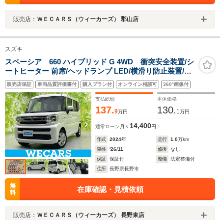
販売店：
ＷＥＣＡＲＳ（ウィーカーズ） 郡山店
スズキ
スペーシア 660 ハイブリッド G 4WD 衝突安全装置/シ
ートヒーター 前席/ヘッドランプ LED/横滑り防止装置/ア
イドリングストップ/禁煙車/エアバッグ 運転席/エアバッ
販売店保証
車両品質評価書付
購入プラン付
オンライン相談可
360°画像付
グ 助手席/パワーウインドウ/エンジンスタートボタン
支払総額
本体価格
137.
130.
9
1
万円
万円
14,400
通常ローン
月々
円
年式
2024
年
走行
1.0
万km
車検
'26/11
修復
なし
保証
保証付
整備
法定整備付
住所
長野県長野市
無
在庫確認・見積依頼
料
販売店：
ＷＥＣＡＲＳ（ウィーカーズ） 長野東店