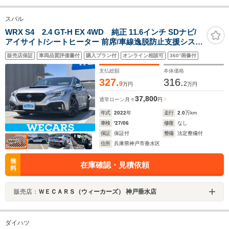
スバル
WRX S4 2.4 GT-H EX 4WD 純正 11.6インチ SDナビ/
アイサイト/シートヒーター 前席/車線逸脱防止支援システ
ム/ヘッドランプ LED/ETC/EBD付ABS/横滑り防止装置/ア
販売店保証
車両品質評価書付
購入プラン付
オンライン相談可
360°画像付
イドリングストップ
支払総額
本体価格
327.
316.
9
2
万円
万円
37,800
通常ローン
月々
円
年式
2022
年
走行
2.0
万km
車検
'27/06
修復
なし
保証
保証付
整備
法定整備付
住所
兵庫県神戸市垂水区
無
在庫確認・見積依頼
料
販売店：
ＷＥＣＡＲＳ（ウィーカーズ） 神戸垂水店
ダイハツ