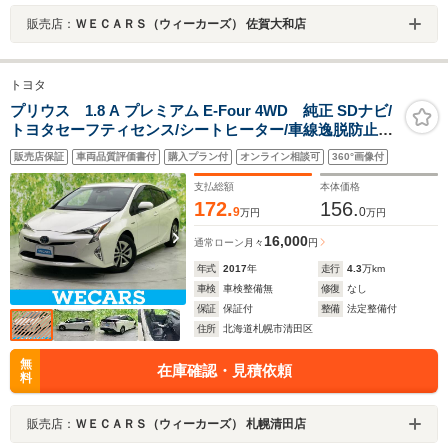
販売店：
ＷＥＣＡＲＳ（ウィーカーズ） 佐賀大和店
トヨタ
プリウス 1.8 A プレミアム E-Four 4WD 純正 SDナビ/
トヨタセーフティセンス/シートヒーター/車線逸脱防止支
援システム/シート 合皮/パーキングアシスト 自動操舵/ド
販売店保証
車両品質評価書付
購入プラン付
オンライン相談可
360°画像付
ライブレコーダー 社外/ヘッドランプ HID
支払総額
本体価格
172.
156.
9
0
万円
万円
16,000
通常ローン
月々
円
年式
2017
年
走行
4.3
万km
車検
車検整備無
修復
なし
保証
保証付
整備
法定整備付
住所
北海道札幌市清田区
無
在庫確認・見積依頼
料
販売店：
ＷＥＣＡＲＳ（ウィーカーズ） 札幌清田店