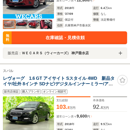
12,600
通常ローン
月々
円
年式
2018
年
走行
6.4
万km
車検
'27/09
修復
なし
保証
保証付
整備
法定整備付
住所
兵庫県神戸市垂水区
無
在庫確認・見積依頼
料
販売店：
ＷＥＣＡＲＳ（ウィーカーズ） 神戸垂水店
スバル
レヴォーグ 1.6 GT アイサイト Sスタイル 4WD 新品タ
イヤ/社外 8インチ SDナビ/デジタルインナーミラー/アイ
サイト/シートヒーター 前席/車線逸脱防止支援システム/
販売店保証
購入プラン付
オンライン相談可
ドライブレコーダー 社外/ヘッドランプ LED/Bluetooth接
続
支払総額
本体価格
103.
92.
8
6
万円
万円
9,600
通常ローン
月々
円
年式
2018
年
走行
9.5
万km
車検
'27/01
修復
なし