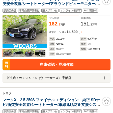
突安全装置/シートヒーター/アラウンドビューモニター/車
線逸脱防止支援システム/シート フルレザー/ヘッドランプ
販売店保証
車両品質評価書付
購入プラン付
オンライン相談可
360°画像付
LED/Bluetooth接続/ETC/EBD付ABS
支払総額
本体価格
162.
151.
8
2
万円
万円
14,500
通常ローン
月々
円
年式
2019
年
走行
9.4
万km
車検
'28/01
修復
なし
保証
保証付
整備
法定整備付
住所
山口県宇部市
無
在庫確認・見積依頼
料
販売店：
ＷＥＣＡＲＳ（ウィーカーズ） 宇部店
トヨタ
マークX 2.5 250S ファイナル エディション 純正 SDナ
ビ/衝突安全装置/シートヒーター/車線逸脱防止支援システ
ム/シート ハーフレザー/ヘッドランプ LED/ETC/EBD付
販売店保証
車両品質評価書付
購入プラン付
オンライン相談可
360°画像付