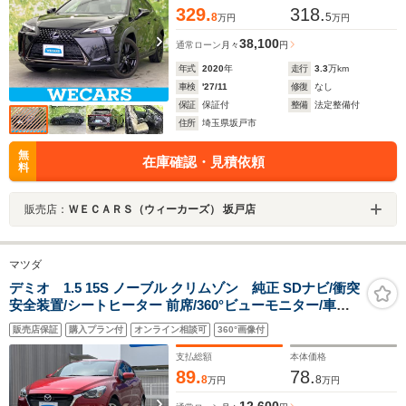
329.
318.
8
5
万円
万円
38,100
通常ローン
月々
円
年式
2020
年
走行
3.3
万km
車検
'27/11
修復
なし
保証
保証付
整備
法定整備付
住所
埼玉県坂戸市
無
在庫確認・見積依頼
料
販売店：
ＷＥＣＡＲＳ（ウィーカーズ） 坂戸店
マツダ
デミオ 1.5 15S ノーブル クリムゾン 純正 SDナビ/衝突
安全装置/シートヒーター 前席/360°ビューモニター/車線
逸脱防止支援システム/ヘッドランプ LED/Bluetooth接
販売店保証
購入プラン付
オンライン相談可
360°画像付
続/ETC/EBD付ABS/横滑り防止装置
支払総額
本体価格
89.
78.
8
8
万円
万円