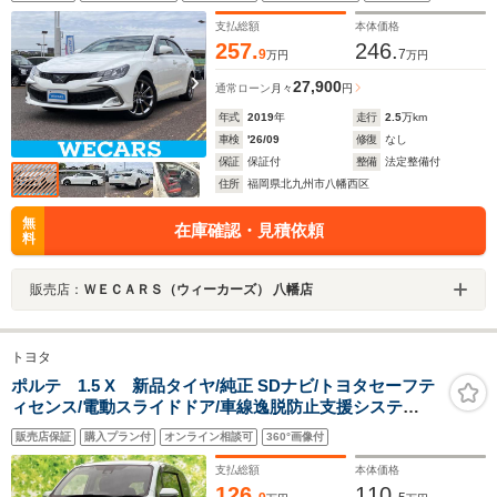
ABS/横滑り防止装置/クルーズコントロール
支払総額
本体価格
257.
246.
9
7
万円
万円
27,900
通常ローン
月々
円
年式
2019
年
走行
2.5
万km
車検
'26/09
修復
なし
保証
保証付
整備
法定整備付
住所
福岡県北九州市八幡西区
無
在庫確認・見積依頼
料
販売店：
ＷＥＣＡＲＳ（ウィーカーズ） 八幡店
トヨタ
ポルテ 1.5 X 新品タイヤ/純正 SDナビ/トヨタセーフテ
ィセンス/電動スライドドア/車線逸脱防止支援システ
ム/Bluetooth接続/EBD付ABS/アイドリングストップ/バ
販売店保証
購入プラン付
オンライン相談可
360°画像付
ックモニター/ワンセグTV
支払総額
本体価格
126.
110.