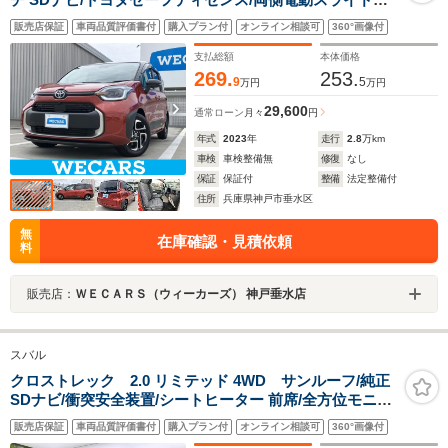
ア/シートヒーター 前席/パノラミックビューモニター/車
販売店保証
車両品質評価書付
購入プラン付
オンライン相談可
360°画像付
線逸脱防止支援システム/ドライブレコーダー 前後
支払総額
本体価格
269.
253.
9
5
万円
万円
29,600
通常ローン
月々
円
年式
2023
年
走行
2.8
万km
車検
車検整備無
修復
なし
保証
保証付
整備
法定整備付
住所
兵庫県神戸市垂水区
無
在庫確認・見積依頼
料
販売店：
ＷＥＣＡＲＳ（ウィーカーズ） 神戸垂水店
スバル
クロストレック 2.0 リミテッド 4WD サンルーフ/純正
SDナビ/衝突安全装置/シートヒーター 前席/全方位モニタ
ー/車線逸脱防止支援システム/シート フルレザー/ドライ
販売店保証
車両品質評価書付
購入プラン付
オンライン相談可
360°画像付
ブレコーダー 前後/ヘッドランプ LED/USBジャック