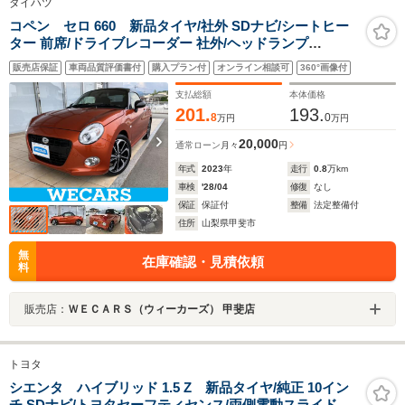
ダイハツ
コペン セロ 660 新品タイヤ/社外 SDナビ/シートヒー
ター 前席/ドライブレコーダー 社外/ヘッドランプ
LED/Bluetooth接続/ETC/EBD付ABS/横滑り防止装置/バ
販売店保証
車両品質評価書付
購入プラン付
オンライン相談可
360°画像付
ックモニター
支払総額
本体価格
201.
193.
8
0
万円
万円
20,000
通常ローン
月々
円
年式
2023
年
走行
0.8
万km
車検
'28/04
修復
なし
保証
保証付
整備
法定整備付
住所
山梨県甲斐市
無
在庫確認・見積依頼
料
販売店：
ＷＥＣＡＲＳ（ウィーカーズ） 甲斐店
トヨタ
シエンタ ハイブリッド 1.5 Z 新品タイヤ/純正 10イン
チ SDナビ/トヨタセーフティセンス/両側電動スライドド