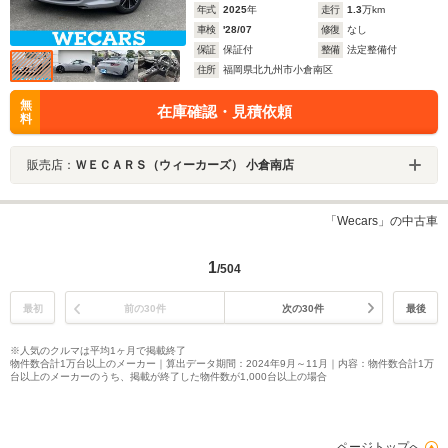
年式
2025
年
走行
1.3
万km
車検
'28/07
修復
なし
保証
保証付
整備
法定整備付
住所
福岡県北九州市小倉南区
無
在庫確認・見積依頼
料
販売店：
ＷＥＣＡＲＳ（ウィーカーズ） 小倉南店
「Wecars」の中古車
1
/504
最初
前の30件
次の30件
最後
※人気のクルマは平均1ヶ月で掲載終了
物件数合計1万台以上のメーカー｜算出データ期間：2024年9月～11月｜内容：物件数合計1万
台以上のメーカーのうち、掲載が終了した物件数が1,000台以上の場合
ページトップへ