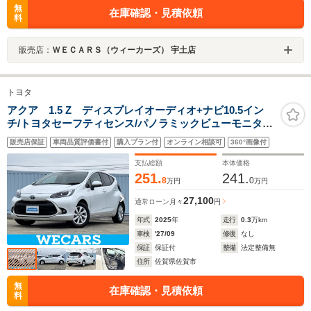
無
在庫確認・見積依頼
料
販売店：
ＷＥＣＡＲＳ（ウィーカーズ） 宇土店
トヨタ
アクア 1.5 Z ディスプレイオーディオ+ナビ10.5イン
チ/トヨタセーフティセンス/パノラミックビューモニター/
車線逸脱防止支援システム/ヘッドランプ LED/USBジャ
販売店保証
車両品質評価書付
購入プラン付
オンライン相談可
360°画像付
ック
支払総額
本体価格
251.
241.
8
0
万円
万円
27,100
通常ローン
月々
円
年式
2025
年
走行
0.3
万km
車検
'27/09
修復
なし
保証
保証付
整備
法定整備無
住所
佐賀県佐賀市
無
在庫確認・見積依頼
料