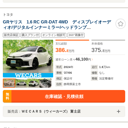
トヨタ
GRヤリス 1.6 RC GR-DAT 4WD ディスプレイオーデ
ィオ/デジタルインナーミラー/ヘッドランプ
LED/Bluetooth接続/ETC2.0/EBD付ABS/横滑り防止装置/
販売店保証
購入プラン付
オンライン相談可
360°画像付
エアバッグ 運転席/エアバッグ 助手席
支払総額
本体価格
386.
375.
8
8
万円
万円
46,100
通常ローン
月々
円
年式
2024
年
走行
1.8
万km
車検
'27/06
修復
なし
保証
保証付
整備
法定整備付
住所
静岡県富士市
無
在庫確認・見積依頼
料
販売店：
ＷＥＣＡＲＳ（ウィーカーズ） 富士店