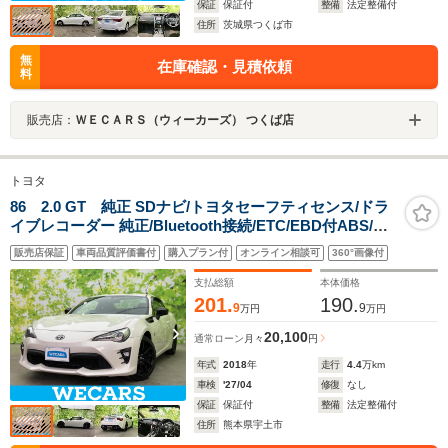
保証
保証付
整備
法定整備付
住所
茨城県つくば市
無
在庫確認・見積依頼
料
販売店：
ＷＥＣＡＲＳ（ウィーカーズ） つくば店
トヨタ
86 2.0 GT 純正 SDナビ/トヨタセーフティセンス/ドラ
イブレコーダー 純正/Bluetooth接続/ETC/EBD付ABS/横
滑り防止装置/フルセグTV/DVD/エアバッグ 運転席/エアバ
販売店保証
車両品質評価書付
購入プラン付
オンライン相談可
360°画像付
ッグ 助手席
支払総額
本体価格
201.
190.
9
9
万円
万円
20,100
通常ローン
月々
円
年式
2018
年
走行
4.4
万km
車検
'27/04
修復
なし
保証
保証付
整備
法定整備付
住所
熊本県宇土市