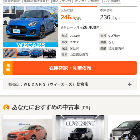
販売店保証
車両品質評価書付
購入プラン付
オンライン相談可
360°画像付
ル 純正 17インチ
支払総額
本体価格
246.
236.
9
2
万円
万円
26,400
通常ローン
月々
円
年式
2024
年
走行
0.2
万km
車検
'27/12
修復
なし
保証
保証付
整備
法定整備付
住所
山口県防府市
無
在庫確認・見積依頼
料
販売店：
ＷＥＣＡＲＳ（ウィーカーズ） 防府店
あなたにおすすめの中古車
［PR］