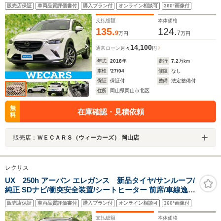
ビューモニター/車線逸脱防止支援システム/シート フルレ
販売店保証
車両品質評価書付
購入プラン付
オンライン相談可
360°画像付
ザー/ヘッドランプ LED/USBジャック
支払総額
本体価格
135.
124.
9
7
万円
万円
14,100
通常ローン
月々
円
年式
2018
年
走行
7.2
万km
車検
'27/04
修復
なし
保証
保証付
整備
法定整備付
住所
岡山県岡山市北区
無
在庫確認・見積依頼
料
販売店：
ＷＥＣＡＲＳ（ウィーカーズ） 岡山店
レクサス
UX 250h アーバン エレガンス 新品タイヤ/サンルーフ/
純正 SDナビ/衝突安全装置/シートヒーター 前席/車線逸脱
防止支援システム/シート 合皮/電動バックドア/ドライブ
販売店保証
車両品質評価書付
購入プラン付
オンライン相談可
360°画像付
レコーダー 社外/ヘッドランプ LED/USBジャック
支払総額
本体価格