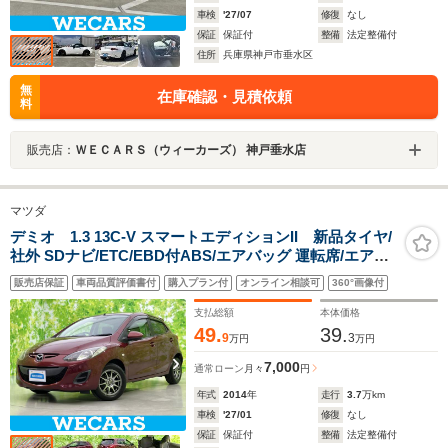
車検
'27/07
修復
なし
保証
保証付
整備
法定整備付
住所
兵庫県神戸市垂水区
無
在庫確認・見積依頼
料
販売店：
ＷＥＣＡＲＳ（ウィーカーズ） 神戸垂水店
マツダ
デミオ 1.3 13C-V スマートエディションII 新品タイヤ/
社外 SDナビ/ETC/EBD付ABS/エアバッグ 運転席/エアバ
ッグ 助手席/アルミホイール 社外 14インチ/パワーウイン
販売店保証
車両品質評価書付
購入プラン付
オンライン相談可
360°画像付
ドウ/キーレスエントリー/パワーステアリング
支払総額
本体価格
49.
39.
9
3
万円
万円
7,000
通常ローン
月々
円
年式
2014
年
走行
3.7
万km
車検
'27/01
修復
なし
保証
保証付
整備
法定整備付