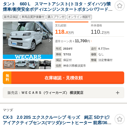
タント 660 L スマートアシスト(トヨタ・ダイハツ)/禁
煙車/衝突安全ボディ/エンジンスタートボタン/パワードア
ロック/UVカットガラス/デュアルエアバッグ/間欠ワイパ
販売店保証
車両品質評価書付
購入プラン付
オンライン相談可
ー
支払総額
本体価格
118.
110.
8
2
万円
万円
11,700
通常ローン
月々
円
年式
2024
年
走行
0.7
万km
車検
'27/11
修復
なし
保証
保証付
整備
法定整備付
住所
神奈川県横須賀市
無
在庫確認・見積依頼
料
販売店：
ＷＥＣＡＲＳ（ウィーカーズ） 横須賀店
マツダ
CX-3 2.0 20S エクスクルーシブ モッズ 純正 SDナビ/
アイアクティブセンス(マツダ)/シートヒーター 前席/360°