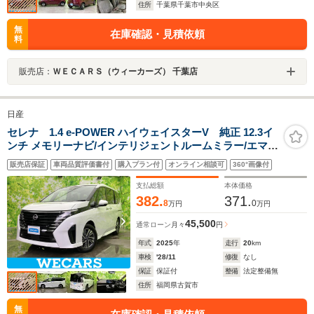
住所
千葉県千葉市中央区
無
在庫確認・見積依頼
料
販売店：
ＷＥＣＡＲＳ（ウィーカーズ） 千葉店
日産
セレナ 1.4 e-POWER ハイウェイスターV 純正 12.3イ
ンチ メモリーナビ/インテリジェントルームミラー/エマー
ジェンシーブレーキ/ハンズフリー両側電動スライドドア/
販売店保証
車両品質評価書付
購入プラン付
オンライン相談可
360°画像付
アラウンドビューモニター/車線逸脱防止支援システム
支払総額
本体価格
382.
371.
8
0
万円
万円
45,500
通常ローン
月々
円
年式
2025
年
走行
20
km
車検
'28/11
修復
なし
保証
保証付
整備
法定整備無
住所
福岡県古賀市
無