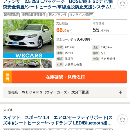
アテンザ 2.5 25S Lパッケージ BOSE/純正 SDナビ/衝
突安全装置/シートヒーター/車線逸脱防止支援システム/シ
ート フルレザー/ヘッドランプ HID/Bluetooth接
販売店保証
車両品質評価書付
購入プラン付
オンライン相談可
続/ETC/EBD付ABS/横滑り防止装置
支払総額
本体価格
66.
55.
9
4
万円
万円
9,400
通常ローン
月々
円
年式
2014
年
走行
9.6
万km
車検
'27/01
修復
なし
保証
保証付
整備
法定整備付
住所
大分県大分市
無
在庫確認・見積依頼
料
販売店：
ＷＥＣＡＲＳ（ウィーカーズ） 大分下郡店
スズキ
スイフト スポーツ 1.4 エアロ/セーフティサポート(ス
ズキ)/シートヒーター/ヘッドランプ LED/Bluetooth接
続/ETC/EBD付ABS/横滑り防止装置/ターボ/アルミホイー