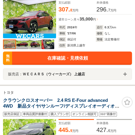
支払総額
本体価格
307.
296.
8
7
万円
万円
35,000
通常ローン
月々
円
年式
2024
年
走行
0.3
万km
車検
'27/06
修復
なし
保証
保証付
整備
法定整備付
住所
新潟県上越市
無
在庫確認・見積依頼
料
販売店：
ＷＥＣＡＲＳ（ウィーカーズ） 上越店
トヨタ
クラウンクロスオーバー 2.4 RS E-Four advanced
4WD 新品タイヤ/サンルーフ/ディスプレイオーディオ
+ナビ/デジタルインナーミラー/衝突安全装置/シートヒー
販売店保証
車両品質評価書付
購入プラン付
オンライン相談可
360°画像付
ター 前席/パノラミックビューモニター/車線逸脱防止支援
システム
支払総額
本体価格
445.
427.
9
6
万円
万円