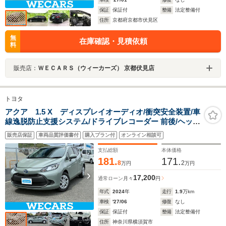
保証
保証付
整備
法定整備付
住所
京都府京都市伏見区
無
在庫確認・見積依頼
料
販売店：
ＷＥＣＡＲＳ（ウィーカーズ） 京都伏見店
トヨタ
アクア 1.5 X ディスプレイオーディオ/衝突安全装置/車
線逸脱防止支援システム/ドライブレコーダー 前後/ヘッド
ランプ LED/ETC/EBD付ABS/横滑り防止装置/アイドリン
販売店保証
車両品質評価書付
購入プラン付
オンライン相談可
グストップ
支払総額
本体価格
181.
171.
8
2
万円
万円
17,200
通常ローン
月々
円
年式
2024
年
走行
1.9
万km
車検
'27/06
修復
なし
保証
保証付
整備
法定整備付
住所
神奈川県横須賀市