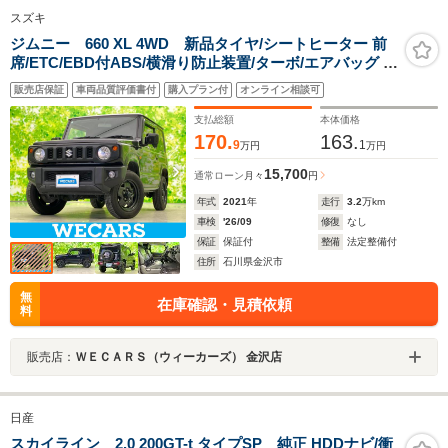
スズキ
ジムニー 660 XL 4WD 新品タイヤ/シートヒーター 前
席/ETC/EBD付ABS/横滑り防止装置/ターボ/エアバッグ サ
イド/衝突安全ボディ/パワーウインドウ/エンジンスタート
販売店保証
車両品質評価書付
購入プラン付
オンライン相談可
ボタン/キーレススタートシステム/オートエアコン
支払総額
本体価格
170.
163.
9
1
万円
万円
15,700
通常ローン
月々
円
年式
2021
年
走行
3.2
万km
車検
'26/09
修復
なし
保証
保証付
整備
法定整備付
住所
石川県金沢市
無
在庫確認・見積依頼
料
販売店：
ＷＥＣＡＲＳ（ウィーカーズ） 金沢店
日産
スカイライン 2.0 200GT-t タイプSP 純正 HDDナビ/衝