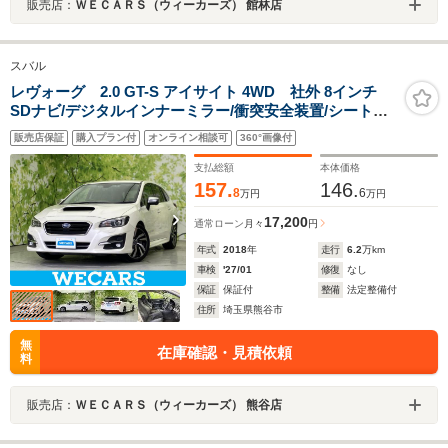
販売店：
ＷＥＣＡＲＳ（ウィーカーズ） 館林店
スバル
レヴォーグ 2.0 GT-S アイサイト 4WD 社外 8インチ
SDナビ/デジタルインナーミラー/衝突安全装置/シートヒ
ーター 前席/車線逸脱防止支援システム/シート ハーフレ
販売店保証
購入プラン付
オンライン相談可
360°画像付
ザー/ヘッドランプ LED/Bluetooth接続
支払総額
本体価格
157.
146.
8
6
万円
万円
17,200
通常ローン
月々
円
年式
2018
年
走行
6.2
万km
車検
'27/01
修復
なし
保証
保証付
整備
法定整備付
住所
埼玉県熊谷市
無
在庫確認・見積依頼
料
販売店：
ＷＥＣＡＲＳ（ウィーカーズ） 熊谷店