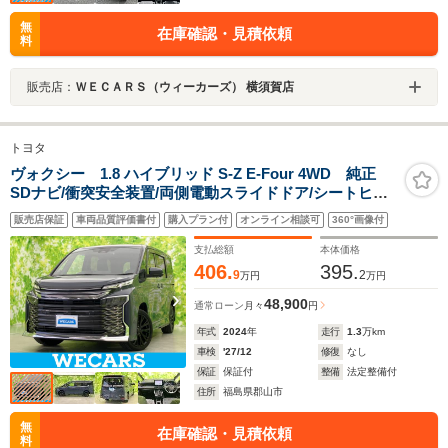
無
在庫確認・見積依頼
料
販売店：
ＷＥＣＡＲＳ（ウィーカーズ） 横須賀店
トヨタ
ヴォクシー 1.8 ハイブリッド S-Z E-Four 4WD 純正
SDナビ/衝突安全装置/両側電動スライドドア/シートヒー
ター/車線逸脱防止支援システム/シート ハーフレザー/ド
販売店保証
車両品質評価書付
購入プラン付
オンライン相談可
360°画像付
ライブレコーダー 前後/ヘッドランプ LED/USBジャック
支払総額
本体価格
406.
395.
9
2
万円
万円
48,900
通常ローン
月々
円
年式
2024
年
走行
1.3
万km
車検
'27/12
修復
なし
保証
保証付
整備
法定整備付
住所
福島県郡山市
無
在庫確認・見積依頼
料