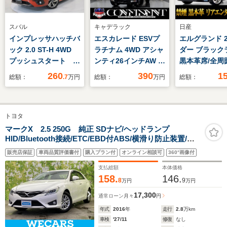
スバル
キャデラック
日産
インプレッサハッチバ
エスカレード ESVプ
エルグランド 2
ック 2.0 ST-H 4WD
ラチナム 4WD アシャ
ダー ブラック
プッシュスタート パ
ンティ26インチAW 社
黒本革席/全周
ドルシフト
外可変バルブマフラー
ラ/19インチホ
260
390
1
総額：
.7
万円
総額：
万円
総額：
電動ステップ パワー
後席モニター/
バックドア 内装アル
動スライドドア
カンターラ張替 リア
ーバックド
トヨタ
ヘッドレストモニター
ア/AC100V電
リップダウンモニター
ーシート/シー
マークX 2.5 250G 純正 SDナビ/ヘッドランプ
HID/Bluetooth接続/ETC/EBD付ABS/横滑り防止装置/バ
シートヒーター&クー
リ/シートヒー
ックモニター/フルセグTV/エアバッグ 運転席/エアバッグ
ラー
ー/LEDヘッド
販売店保証
車両品質評価書付
購入プラン付
オンライン相談可
360°画像付
助手席
フルセグTV
支払総額
本体価格
158.
146.
8
9
万円
万円
17,300
通常ローン
月々
円
年式
2016
年
走行
2.8
万km
車検
'27/11
修復
なし