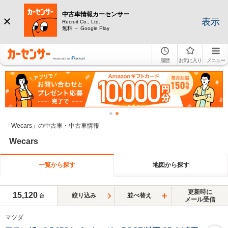
中古車情報カーセンサー
表示
Recruit Co., Ltd.
無料 － Google Play
履歴
お気に入り
メニュー
「Wecars」の中古車・中古車情報
Wecars
一覧から探す
地図から探す
更新時に
15,120
絞り込み
並べ替え
台
メール受信
マツダ