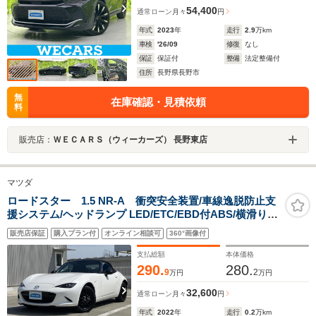
54,400
通常ローン
月々
円
年式
2023
年
走行
2.9
万km
車検
'26/09
修復
なし
保証
保証付
整備
法定整備付
住所
長野県長野市
無
在庫確認・見積依頼
料
販売店：
ＷＥＣＡＲＳ（ウィーカーズ） 長野東店
マツダ
ロードスター 1.5 NR-A 衝突安全装置/車線逸脱防止支
援システム/ヘッドランプ LED/ETC/EBD付ABS/横滑り防
止装置/エアバッグ 運転席/エアバッグ 助手席/アルミホイ
販売店保証
購入プラン付
オンライン相談可
360°画像付
ール 純正 16インチ
支払総額
本体価格
290.
280.
9
2
万円
万円
32,600
通常ローン
月々
円
年式
2022
年
走行
0.2
万km