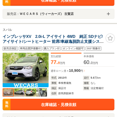
在庫確認・見積依頼
料
販売店：
ＷＥＣＡＲＳ（ウィーカーズ） 古賀店
スバル
インプレッサXV 2.0i-L アイサイト 4WD 純正 SDナビ/
アイサイト/シートヒーター 前席/車線逸脱防止支援システ
ム/シート 合皮/ヘッドランプ HID/Bluetooth接
販売店保証
車両品質評価書付
購入プラン付
オンライン相談可
360°画像付
続/ETC/EBD付ABS/横滑り防止装置/アイドリングストッ
プ
支払総額
本体価格
77.
60.
9
0
万円
万円
10,900
通常ローン
月々
円
年式
2013
年
走行
5.0
万km
車検
車検整備無
修復
なし
保証
保証付
整備
法定整備付
住所
群馬県館林市
無
在庫確認・見積依頼
料