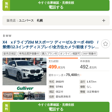
今すぐ在庫確認・見積依頼
無
電話する
料
販売店：
ユニバース 札幌
ＢＭＷ
X4 xドライブ20d Mスポーツ ディーゼルターボ 4WD /
禁煙/12.3インチディスプレイ/全方位カメラ/前後ドラレ
コ/HUD/PBD/ACC/レザーシート/シートヒーター/パドル
販売店保証
車両品質評価書付
購入プラン付
オンライン相談可
360°画像付
シフト/Mスポーツサスペンション/インテリジェントセー
フティ/スペアキー
支払総額
本体価格
499.
492.
8
6
万円
万円
75,400
通常ローン
月々
円
年式
2022
年
走行
1.5
万km
車検
'27/01
修復
なし
保証
保証付
整備
法定整備付
住所
愛知県津島市
今すぐ在庫確認・見積依頼
無
電話する
料