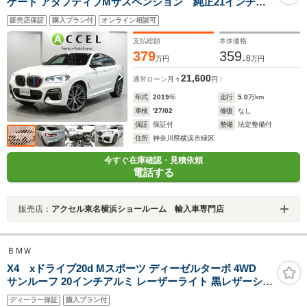
ゲート アダプティブMサスペンション 純正21インチア
ルミ アダプティブLEDヘッドライト ヘッドアップデ
販売店保証
購入プラン付
オンライン相談可
ィスプレイ ワイヤレスチャージング アンビエントライ
ト
支払総額
本体価格
379
359.
8
万円
万円
21,600
通常ローン
月々
円
年式
2019
年
走行
5.0
万km
車検
'27/02
修復
なし
保証
保証付
整備
法定整備付
住所
神奈川県横浜市緑区
今すぐ在庫確認・見積依頼
電話する
販売店：
アクセル東名横浜ショールーム 輸入車専門店
ＢＭＷ
X4 xドライブ20d Mスポーツ ディーゼルターボ 4WD
サンルーフ 20インチアルミ レーザーライト 黒レザーシー
ト セレクトパッケージ M社創立50周年記念エンブレム 地
ディーラー保証
購入プラン付