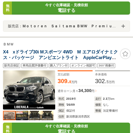
今すぐ在庫確認・見積依頼
無
電話する
料
販売店：
Ｍｏｔｏｒｅｎ Ｓａｉｔａｍａ ＢＭＷ Ｐｒｅｍｉｕｍ Ｓｅｌｅｃｔｉｏｎ 浦和美園
ＢＭＷ
X4 xドライブ30i Mスポーツ 4WD M エアロダイナミク
ス・パッケージ アンビエントライト AppleCarPlay
リヤ・シート・ヒーティング ヴァーネスカ・レザー・
販売店保証
車両品質評価書付
購入プラン付
オンライン相談可
360°画像付
シート ワイヤレスチャージングアダプティブLEDヘッ
ドライト ドライブレコーダー ETC
支払総額
本体価格
309.
302.
8
5
万円
万円
34,300
通常ローン
月々
円
年式
2019
年
走行
2.3
万km
車検
'26/09
修復
なし
保証
保証付
整備
法定整備付
住所
新潟県新潟市西区
今すぐ在庫確認・見積依頼
無
電話する
料