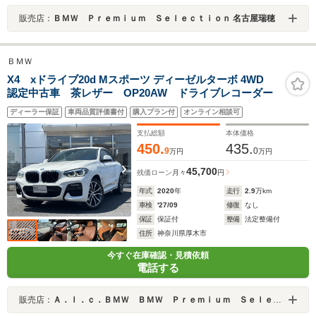
販売店：
ＢＭＷ Ｐｒｅｍｉｕｍ Ｓｅｌｅｃｔｉｏｎ 名古屋瑞穂
ＢＭＷ
X4 xドライブ20d Mスポーツ ディーゼルターボ 4WD
認定中古車 茶レザー OP20AW ドライブレコーダー
ディーラー保証
車両品質評価書付
購入プラン付
オンライン相談可
支払総額
本体価格
450.
435.
9
0
万円
万円
45,700
残価ローン
月々
円
年式
2020
年
走行
2.9
万km
車検
'27/09
修復
なし
保証
保証付
整備
法定整備付
住所
神奈川県厚木市
今すぐ在庫確認・見積依頼
電話する
販売店：
Ａ．ｌ．ｃ．ＢＭＷ ＢＭＷ Ｐｒｅｍｉｕｍ Ｓｅｌｅｃｔｉｏｎ 厚木 ／（株）ＡＬＣ Ｍｏｔｏｒｅｎ