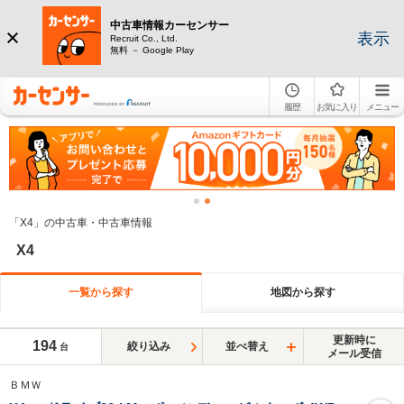
中古車情報カーセンサー
表示
Recruit Co., Ltd.
無料 － Google Play
履歴
お気に入り
メニュー
「X4」の中古車・中古車情報
X4
一覧から探す
地図から探す
更新時に
194
絞り込み
並べ替え
台
メール受信
ＢＭＷ