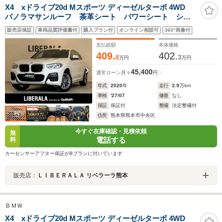
X4 xドライブ20d Mスポーツ ディーゼルターボ 4WD
パノラマサンルーフ 茶革シート パワーシート シー
トヒーター 純正ナビ フルセグTV 全方位カメラ
販売店保証
車両品質評価書付
購入プラン付
オンライン相談可
360°画像付
ETC 前後ドラレコ ワイヤレス充電 パワーバックド
ア LEDヘッドランプ LEDフォグランプ オートホー
支払総額
本体価格
ルド
409.
402.
8
3
万円
万円
45,400
通常ローン
月々
円
年式
2020
年
走行
2.9
万km
車検
'27/07
修復
なし
保証
保証付
整備
法定整備付
住所
熊本県熊本市中央区
今すぐ在庫確認・見積依頼
無
電話する
料
カーセンサーアフター保証がBプランに付いています
販売店：
ＬＩＢＥＲＡＬＡ リベラーラ熊本
ＢＭＷ
X4 xドライブ20d Mスポーツ ディーゼルターボ 4WD