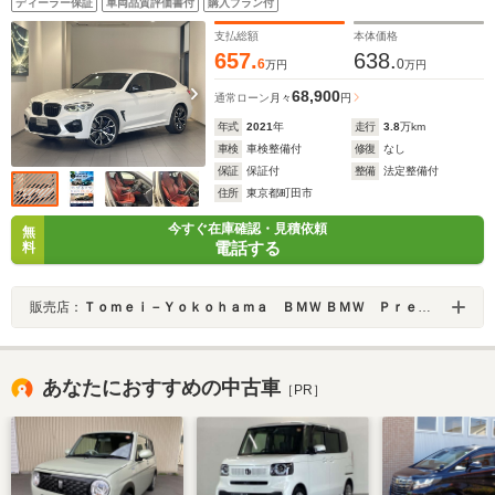
ディーラー保証
車両品質評価書付
購入プラン付
TV 前後ドライブレコーダー 電動トランク ACC レ
ーンキープ 禁煙
支払総額
本体価格
657.
638.
6
0
万円
万円
68,900
通常ローン
月々
円
年式
2021
年
走行
3.8
万km
車検
車検整備付
修復
なし
保証
保証付
整備
法定整備付
住所
東京都町田市
今すぐ在庫確認・見積依頼
無
電話する
料
販売店：
Ｔｏｍｅｉ－Ｙｏｋｏｈａｍａ ＢＭＷ ＢＭＷ Ｐｒｅｍｉｕｍ Ｓｅｌｅｃｔｉｏｎ 町田鶴川
あなたにおすすめの中古車
［PR］