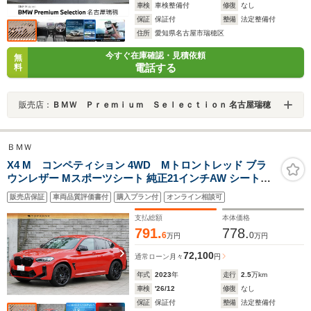
車検
車検整備付
修復
なし
保証
保証付
整備
法定整備付
住所
愛知県名古屋市瑞穂区
今すぐ在庫確認・見積依頼
無
電話する
料
販売店：
ＢＭＷ Ｐｒｅｍｉｕｍ Ｓｅｌｅｃｔｉｏｎ 名古屋瑞穂
ＢＭＷ
X4 M コンペティション 4WD Mトロントレッド ブラ
ウンレザー Mスポーツシート 純正21インチAW シートヒ
ーター&ベンチレーター 後期モデル
販売店保証
車両品質評価書付
購入プラン付
オンライン相談可
支払総額
本体価格
791.
778.
6
0
万円
万円
72,100
通常ローン
月々
円
年式
2023
年
走行
2.5
万km
車検
'26/12
修復
なし
保証
保証付
整備
法定整備付