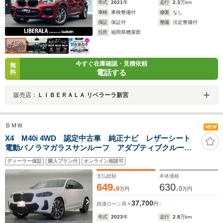
年式
2021
年
走行
2.3
万km
車検
車検整備付
修復
なし
保証
保証付
整備
法定整備付
住所
福岡県糟屋郡
今すぐ在庫確認・見積依頼
無
電話する
料
販売店：
ＬＩＢＥＲＡＬＡ リベラーラ新宮
ＢＭＷ
NEW
X4 M40i 4WD 認定中古車 純正ナビ レザーシート
電動パノラマガラスサンルーフ アダプティブクルーズ
コントロール アラウンドビューモニター
ディーラー保証
購入プラン付
オンライン相談可
Harman/Kardon メモリー機能付きパワーシート
ETC LED
支払総額
本体価格
649.
630.
8
0
万円
万円
37,700
残価ローン
月々
円
年式
2023
年
走行
2.8
万km