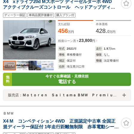
X4 xドライブ20d Mスポーツ ディーゼルターボ 4WD
アクティブクルーズコントロール ヘッドアップディス
プレイ コンフォートアクセス 地デジチューナー 全
ディーラー保証
車両品質評価書付
購入プラン付
周囲カメラ 前後パークディスタンスコントロール 黒
レザー アンビエントライト ワイヤレス充電 ETC
支払総額
本体価格
456
428.
0
万円
万円
23,800
残価ローン
月々
円
年式
2021
年
走行
1.9
万km
車検
車検整備付
修復
なし
保証
保証付
整備
法定整備付
住所
埼玉県川口市
今すぐ在庫確認・見積依頼
無
電話する
料
販売店：
Ｍｏｔｏｒｅｎ Ｓａｉｔａｍａ ＢＭＷ Ｐｒｅｍｉｕｍ Ｓｅｌｅｃｔｉｏｎ 川口
ＢＭＷ
X4 M コンペティション 4WD 正規認定中古車 全国正
規ディーラー保証付 1年走行距離無制限 赤革電動シー
ト 前後シートヒーター シートクーラー フルセグ