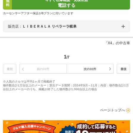
無
電話する
料
カーセンサーアフター保証がBプランに付いています
販売店：
ＬＩＢＥＲＡＬＡ リベラーラ岐阜
「X4」の中古車
1
/7
最初
前の30件
次の30件
最後
※人気のクルマは平均1ヶ月で掲載終了
物件数合計1万台以上のメーカー｜算出データ期間：2024年9月～11月｜内容：物件数合計1万
台以上のメーカーのうち、掲載が終了した物件数が1,000台以上の場合
ページトップへ