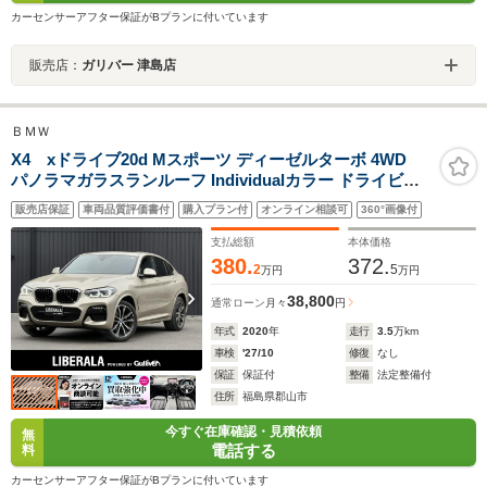
カーセンサーアフター保証がBプランに付いています
販売店：
ガリバー 津島店
ＢＭＷ
X4 xドライブ20d Mスポーツ ディーゼルターボ 4WD
パノラマガラスランルーフ Individualカラー ドライビン
グアシストプラス パーキングアシストプラス 黒革 ベンチ
販売店保証
車両品質評価書付
購入プラン付
オンライン相談可
360°画像付
レーション 全席シートヒーター 純正ナビ TV Apple
CarPlay 360°カメラ パワーテールゲート 純正19AW
支払総額
本体価格
380.
372.
2
5
万円
万円
38,800
通常ローン
月々
円
年式
2020
年
走行
3.5
万km
車検
'27/10
修復
なし
保証
保証付
整備
法定整備付
住所
福島県郡山市
今すぐ在庫確認・見積依頼
無
電話する
料
カーセンサーアフター保証がBプランに付いています