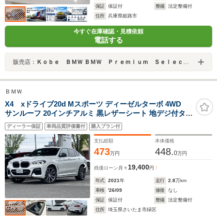
保証
保証付
整備
法定整備付
住所
兵庫県姫路市
今すぐ在庫確認・見積依頼
電話する
販売店：
Ｋｏｂｅ ＢＭＷ ＢＭＷ Ｐｒｅｍｉｕｍ Ｓｅｌｅｃｔｉｏｎ 姫路
ＢＭＷ
X4 xドライブ20d Mスポーツ ディーゼルターボ 4WD
サンルーフ 20インチアルミ 黒レザーシート 地デジ付タッ
チパネル式HDDナビ フロント+サイド+バック+トップビ
ディーラー保証
車両品質評価書付
購入プラン付
ューカメラ ACC アダプティブLEDヘッドライト
支払総額
本体価格
473
448.
0
万円
万円
19,400
残価ローン
月々
円
年式
2021
年
走行
2.8
万km
車検
'26/09
修復
なし
保証
保証付
整備
法定整備付
住所
埼玉県さいたま市緑区