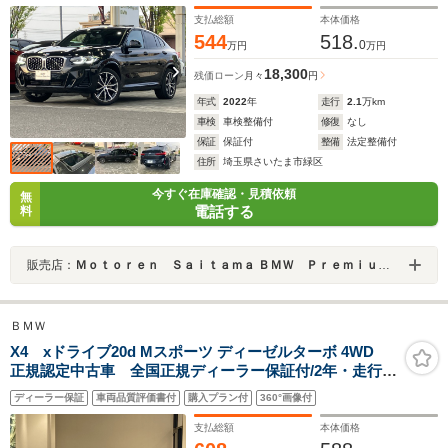
デジ付タッチパネル式HDDナビ ACC
支払総額
本体価格
544
518.
0
万円
万円
18,300
残価ローン
月々
円
年式
2022
年
走行
2.1
万km
車検
車検整備付
修復
なし
保証
保証付
整備
法定整備付
住所
埼玉県さいたま市緑区
今すぐ在庫確認・見積依頼
無
電話する
料
販売店：
Ｍｏｔｏｒｅｎ Ｓａｉｔａｍａ ＢＭＷ Ｐｒｅｍｉｕｍ Ｓｅｌｅｃｔｉｏｎ 浦和美園
ＢＭＷ
X4 xドライブ20d Mスポーツ ディーゼルターボ 4WD
正規認定中古車 全国正規ディーラー保証付/2年・走行距
離無制限 LCI(後期モデル) 黒革電動シート 19インチ
ディーラー保証
車両品質評価書付
購入プラン付
360°画像付
ホイール サウンドパッケージ HarmanKardon 前後
ドライブレコーダー 前後シートヒーター 禁煙車
支払総額
本体価格