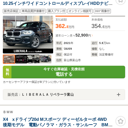
10.25インチワイドコントロールディスプレイHDDナビ
バックカメラ 全周囲カメラ ヘッドアップディスプレ
販売店保証
車両品質評価書付
購入プラン付
オンライン相談可
360°画像付
イ レザーシート シートヒーター ドライビングアシスト
プラス アクティブクルーズコントロール 禁煙車
支払総額
本体価格
362.
354.
8
6
万円
万円
52,900
通常ローン
月々
円
年式
2021
年
走行
5.8
万km
車検
'26/09
修復
なし
保証
保証付
整備
法定整備付
住所
富山県富山市
今すぐ在庫確認・見積依頼
無
電話する
料
カーセンサーアフター保証がBプランに付いています
販売店：
ＬＩＢＥＲＡＬＡ リベラーラ富山
ＢＭＷ
X4 xドライブ20d Mスポーツ ディーゼルターボ 4WD
後期モデル 電動パノラマ・ガラス・サンルーフ BMW