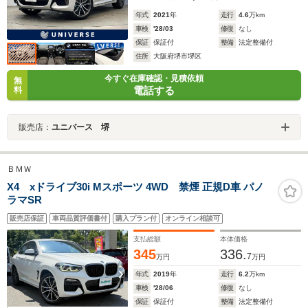
年式
2021
年
走行
4.6
万km
車検
'28/03
修復
なし
保証
保証付
整備
法定整備付
住所
大阪府堺市堺区
今すぐ在庫確認・見積依頼
無
電話する
料
販売店：
ユニバース 堺
ＢＭＷ
X4 xドライブ30i Mスポーツ 4WD 禁煙 正規D車 パノ
ラマSR
販売店保証
車両品質評価書付
購入プラン付
オンライン相談可
支払総額
本体価格
345
336.
7
万円
万円
年式
2019
年
走行
6.2
万km
車検
'28/06
修復
なし
保証
保証付
整備
法定整備付