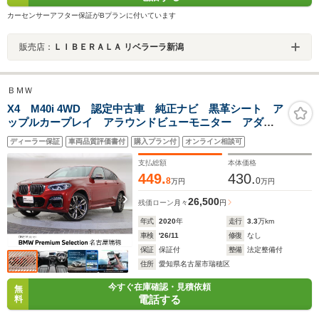
カーセンサーアフター保証がBプランに付いています
販売店：
ＬＩＢＥＲＡＬＡ リベラーラ新潟
ＢＭＷ
X4 M40i 4WD 認定中古車 純正ナビ 黒革シート ア
ップルカープレイ アラウンドビューモニター アダプ
ティブクルーズ 衝突軽減 シートヒーター メモリー
ディーラー保証
車両品質評価書付
購入プラン付
オンライン相談可
機能付きパワーシート ワイヤレスチャージング
BSM LED
支払総額
本体価格
449.
430.
8
0
万円
万円
26,500
残価ローン
月々
円
年式
2020
年
走行
3.3
万km
車検
'26/11
修復
なし
保証
保証付
整備
法定整備付
住所
愛知県名古屋市瑞穂区
今すぐ在庫確認・見積依頼
無
電話する
料