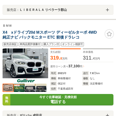
販売店：
ＬＩＢＥＲＡＬＡ リベラーラ郡山
ＢＭＷ
X4 xドライブ20d Mスポーツ ディーゼルターボ 4WD
純正ナビ バックモニター ETC 前後ドラレコ
販売店保証
車両品質評価書付
購入プラン付
オンライン相談可
支払総額
本体価格
319.
311.
8
4
万円
万円
37,100
通常ローン
月々
円
年式
2021
年
走行
7.8
万km
車検
車検整備付
修復
なし
保証
保証付
整備
法定整備付
住所
千葉県成田市
今すぐ在庫確認・見積依頼
無
電話する
料
販売店：
ガリバー 成田店