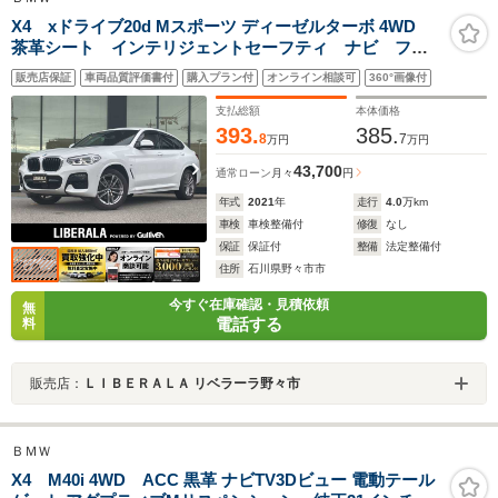
X4 xドライブ20d Mスポーツ ディーゼルターボ 4WD
茶革シート インテリジェントセーフティ ナビ フル
セグTV 全方位カメラ ETC ACC レーンキープアシ
販売店保証
車両品質評価書付
購入プラン付
オンライン相談可
360°画像付
スト ブラインドスポット パワーバックドア LEDヘ
ッドライト オートハイビーム アンビエントライト
支払総額
本体価格
393.
385.
8
7
万円
万円
43,700
通常ローン
月々
円
年式
2021
年
走行
4.0
万km
車検
車検整備付
修復
なし
保証
保証付
整備
法定整備付
住所
石川県野々市市
今すぐ在庫確認・見積依頼
無
電話する
料
販売店：
ＬＩＢＥＲＡＬＡ リベラーラ野々市
ＢＭＷ
X4 M40i 4WD ACC 黒革 ナビTV3Dビュー 電動テール