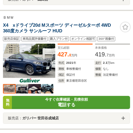
ＢＭＷ
X4 xドライブ20d Mスポーツ ディーゼルターボ 4WD
360度カメラ サンルーフ HUD
販売店保証
車両品質評価書付
購入プラン付
オンライン相談可
360°画像付
支払総額
本体価格
427.
419.
8
7
万円
万円
年式
2021
年
走行
2.3
万km
車検
車検整備付
修復
なし
保証
保証付
整備
法定整備付
住所
東京都世田谷区
今すぐ在庫確認・見積依頼
無
電話する
料
販売店：
ガリバー 世田谷成城店