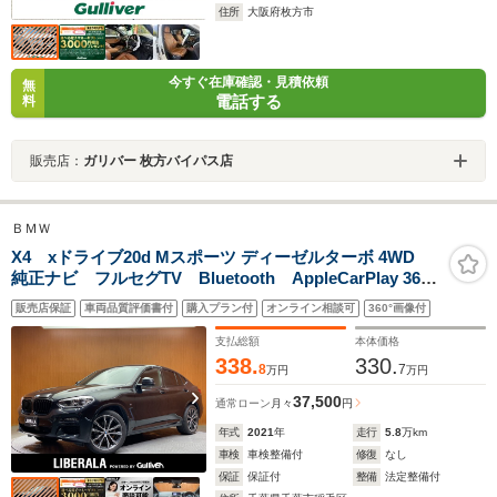
住所
大阪府枚方市
今すぐ在庫確認・見積依頼
無
電話する
料
販売店：
ガリバー 枚方バイパス店
ＢＭＷ
X4 xドライブ20d Mスポーツ ディーゼルターボ 4WD
純正ナビ フルセグTV Bluetooth AppleCarPlay 360°
カメラ ブラウンレザーシート シートH インテリジェ
販売店保証
車両品質評価書付
購入プラン付
オンライン相談可
360°画像付
ントセーフティ ACC BSM LKA 20インチAW M
エアロダイナミクス・パッケージ ETC
支払総額
本体価格
338.
330.
8
7
万円
万円
37,500
通常ローン
月々
円
年式
2021
年
走行
5.8
万km
車検
車検整備付
修復
なし
保証
保証付
整備
法定整備付