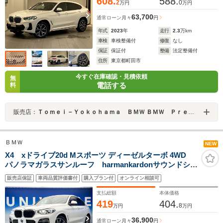
608.
588.
2
0
万円
万円
63,700
通常ローン
月々
円
年式
2023
年
走行
2.3
万km
車検
車検整備付
修復
なし
保証
保証付
整備
法定整備付
住所
東京都町田市
今すぐ在庫確認・見積依頼
無
電話する
料
販売店：
Ｔｏｍｅｉ－Ｙｏｋｏｈａｍａ ＢＭＷ ＢＭＷ Ｐｒｅｍｉｕｍ Ｓｅｌｅｃｔｉｏｎ 町田鶴川
ＢＭＷ
NEW
X4 xドライブ20d Mスポーツ ディーゼルターボ 4WD
パノラマガラスサンルーフ harmankardonサウンドシス
テム 純正20インチAW 革シート ヘッドアップディス
販売店保証
車両品質評価書付
購入プラン付
オンライン相談可
プレイ 前席パワーシート 全席シートヒーター パド
ルシフト オートハイビーム 禁煙車
支払総額
本体価格
419
404.
8
万円
万円
36,900
通常ローン
月々
円