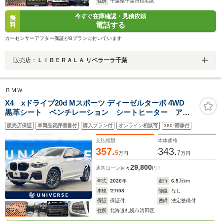
住所
千葉県千葉市稲毛区
今すぐ在庫確認・見積依頼
無
電話する
料
カーセンサーアフター保証がBプランに付いています
販売店：
ＬＩＢＥＲＡＬＡ リベラーラ千葉
ＢＭＷ
X4 xドライブ20d Mスポーツ ディーゼルターボ 4WD
黒革シート ベンチレーション シートヒーター アク
ティブクルーズコントロール HUD Mスポーツブレー
販売店保証
車両品質評価書付
購入プラン付
オンライン相談可
360°画像付
キ パドルシフト ドライビングアシストプラス 全周
囲カメラ パークディスタンスコントロール LED
支払総額
本体価格
357.
343.
5
7
万円
万円
29,800
通常ローン
月々
円
年式
2020
年
走行
6.5
万km
車検
'27/08
修復
なし
保証
保証付
整備
法定整備付
住所
北海道札幌市清田区