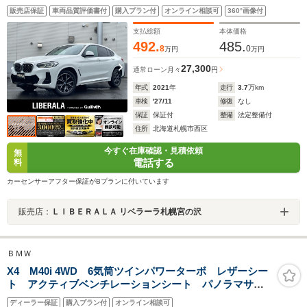
ジェスチャー・コントロール ヴァーネスカ・レザー・
販売店保証
車両品質評価書付
購入プラン付
オンライン相談可
360°画像付
シート BMWindividualアンソラジット・ルーフ・ライ
ニング ストレージ・コンパーメント・パッケージ
支払総額
本体価格
492.
485.
8
0
万円
万円
27,300
通常ローン
月々
円
年式
2021
年
走行
3.7
万km
車検
'27/11
修復
なし
保証
保証付
整備
法定整備付
住所
北海道札幌市西区
今すぐ在庫確認・見積依頼
無
電話する
料
カーセンサーアフター保証がBプランに付いています
販売店：
ＬＩＢＥＲＡＬＡ リベラーラ札幌宮の沢
ＢＭＷ
X4 M40i 4WD 6気筒ツインパワーターボ レザーシー
ト アクティブベンチレーションシート パノラマサン
ルーフ 21インチアロイホイール ワンオーナー 認定
ディーラー保証
購入プラン付
オンライン相談可