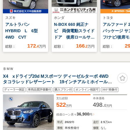
スズキ
ホンダ
トヨタ
アルトラパン
N-BOX 660 純正ナ
アルファード 2.
HYBRID L 6型
ビ 両側電動スライド
パッケージ サ
4WD CVT
ドア 後席ロールサン
フ/ナビ/後席モ
シェード LEDヘッド
クルコン/ETC
172
166
2
総額：
.4
万円
総額：
.2
万円
総額：
ライト
モニター/DVD
ラレコ
ＢＭＷ
X4 xドライブ20d Mスポーツ ディーゼルターボ 4WD
タコラレッドレザーシート 19インチアルミホイール
シートヒーター TVチューナー 全周囲カメラ 電動シ
ディーラー保証
車両品質評価書付
購入プラン付
オンライン相談可
360°画像付
ート ワイヤレスチャージ 電動トランクゲート 50th
記念エンブレム アクティブクルーズコントロール
支払総額
本体価格
522
498.
0
万円
万円
36,900
残価ローン
月々
円
年式
2022
年
走行
2.5
万km
車検
車検整備付
修復
なし