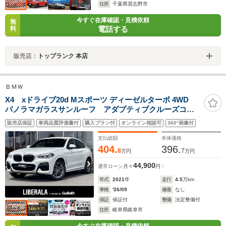
住所
千葉県習志野市
今すぐ在庫確認・見積依頼
無
電話する
料
販売店：
トップランク 本店
ＢＭＷ
X4 xドライブ20d Mスポーツ ディーゼルターボ 4WD
パノラマガラスサンルーフ アダプティブクルーズコン
トロール レーンキープアシスト ヒルディセントコン
販売店保証
車両品質評価書付
購入プラン付
オンライン相談可
360°画像付
トロール パーキングアシスト 360度カメラ アンビエ
ントライト アダプティブLEDヘッドライト
支払総額
本体価格
404.
396.
8
7
万円
万円
44,900
通常ローン
月々
円
年式
2021
年
走行
4.5
万km
車検
'26/09
修復
なし
保証
保証付
整備
法定整備付
住所
岐阜県岐阜市
今すぐ在庫確認・見積依頼