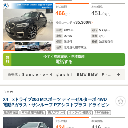
中古車 2年保証
支払総額
本体価格
466
451.
0
万円
万円
35,300
残価ローン
月々
円
年式
2020
年
走行
5.7
万km
車検
'27/06
修復
なし
保証
保証付
整備
法定整備付
住所
北海道札幌市東区
今すぐ在庫確認・見積依頼
無
電話する
料
販売店：
Ｓａｐｐｏｒｏ－Ｈｉｇａｓｈｉ ＢＭＷ ＢＭＷ Ｐｒｅｍｉｕｍ Ｓｅｌｅｃｔｉｏｎ 札幌東
ＢＭＷ
X4 xドライブ20d Mスポーツ ディーゼルターボ 4WD
電動Pガラス・サンルーフ Pアシストプラス ドライビン
グ・アシストプラス HUD ACC LDW LCW BSM PDC(フ
販売店保証
車両品質評価書付
購入プラン付
オンライン相談可
360°画像付
ロント/リヤ) RCTA 10.25インチ純正ナビ AppleCarPlay
AT・テールゲート・OP ワイヤレス・チャージング
支払総額
本体価格
424.
416.