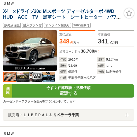
ＢＭＷ
X4 xドライブ20d Mスポーツ ディーゼルターボ 4WD
HUD ACC TV 黒革シート シートヒーター パワー
シート 純正ナビ 360°カメラ AppleCarPlay インテ
販売店保証
購入プラン付
オンライン相談可
360°画像付
リジェントセーフティ パドルシフト 電動リアゲー
ト コンフォートアクセス ドラレコ ETC
支払総額
本体価格
348.
341.
8
2
万円
万円
38,700
通常ローン
月々
円
年式
2020
年
走行
5.1
万km
車検
'27/09
修復
なし
保証
保証付
整備
法定整備付
住所
千葉県千葉市稲毛区
今すぐ在庫確認・見積依頼
無
電話する
料
カーセンサーアフター保証がBプランに付いています
販売店：
ＬＩＢＥＲＡＬＡ リベラーラ千葉
ＢＭＷ