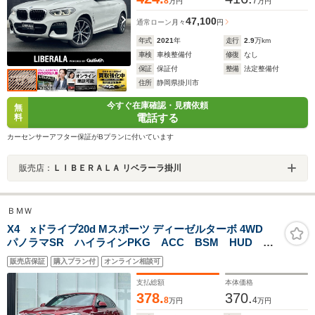
8
7
万円
万円
47,100
通常ローン
月々
円
年式
2021
年
走行
2.9
万km
車検
車検整備付
修復
なし
保証
保証付
整備
法定整備付
住所
静岡県掛川市
今すぐ在庫確認・見積依頼
無
電話する
料
カーセンサーアフター保証がBプランに付いています
販売店：
ＬＩＢＥＲＡＬＡ リベラーラ掛川
ＢＭＷ
X4 xドライブ20d Mスポーツ ディーゼルターボ 4WD
パノラマSR ハイラインPKG ACC BSM HUD 純
正ナビ 全方位 地デジ Bluetooth LED Aハイビー
販売店保証
購入プラン付
オンライン相談可
ム Pバックドア ワイヤレス充電 純正19AW ETC
保証書 スペアキー
支払総額
本体価格
378.
370.
8
4
万円
万円