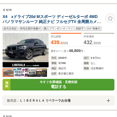
ＢＭＷ
X4 xドライブ20d Mスポーツ ディーゼルターボ 4WD
パノラマサンルーフ 純正ナビ フルセグTV 全周囲カメラ
本革 CarPlay アンビエントライト HUD ACC BSM 衝突
販売店保証
車両品質評価書付
購入プラン付
オンライン相談可
360°画像付
軽減ブレーキ 全席シートヒーター ETC LEDヘッドライト
インテリジェントセーフティ ドライブレコーダー
支払総額
本体価格
439.
432.
8
3
万円
万円
48,800
通常ローン
月々
円
年式
2020
年
走行
2.0
万km
車検
'27/06
修復
なし
保証
保証付
整備
法定整備付
住所
東京都江東区
今すぐ在庫確認・見積依頼
無
電話する
料
販売店：
ＬＩＢＥＲＡＬＡ リベラーラお台場
ＢＭＷ