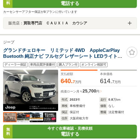
電話する
料
カーセンサーアフター保証がBプランに付いています
販売店：
買取専門店 ＣＡＵＸＩＡ カウシア
ジープ
グランドチェロキー リミテッド 4WD AppleCarPlay
Buetooth 純正ナビ フルセグ レザーシート LEDライト
360℃カメラ アダプティブクルーズコントロール シート
ディーラー保証
車両品質評価書付
購入プラン付
オンライン相談可
ヒータ- ステアリングヒーター ALPINE製スピーカー 認定
中古車保証付
支払総額
本体価格
640.
614.
7
7
万円
万円
25,700
残価ローン
月々
円
年式
2023
年
走行
0.8
万km
車検
車検整備付
修復
なし
保証
保証付
整備
法定整備付
住所
大阪府枚方市
今すぐ在庫確認・見積依頼
無
電話する
料