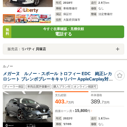
年式
2018
年
走行
2.9
万km
車検
車検整備付
修復
なし
保証
保証付
整備
法定整備付
住所
大阪府貝塚市
今すぐ在庫確認・見積依頼
無
電話する
料
販売店：
リバティ 貝塚店
ルノー
メガーヌ ルノー・スポール トロフィー EDC 純正レカ
ロシート ブレンボブレーキキャリパー AppleCarplay対応
Bluetooth接続 LEDヘッドライト ACC 前面衝突警報 バ
ディーラー保証
車両品質評価書付
購入プラン付
オンライン相談可
ックカメラ 純正19インチAW 認定中古車保証
支払総額
本体価格
403.
389.
7
7
万円
万円
15,800
残価ローン
月々
円
年式
2022
年
走行
1.8
万km
車検
'27/05
修復
なし