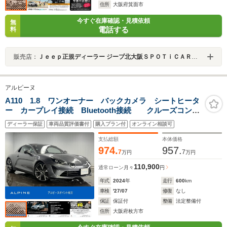
住所
大阪府箕面市
今すぐ在庫確認・見積依頼
無
電話する
料
販売店：
Ｊｅｅｐ正規ディーラー ジープ北大阪ＳＰＯＴｉＣＡＲセンター
アルピーヌ
A110 1.8 ワンオーナー バックカメラ シートヒータ
ー カープレイ接続 Bluetooth接続 クルーズコント
ロール 認定中古車保証付
ディーラー保証
車両品質評価書付
購入プラン付
オンライン相談可
支払総額
本体価格
974.
957.
7
7
万円
万円
110,900
通常ローン
月々
円
年式
2024
年
走行
600
km
車検
'27/07
修復
なし
保証
保証付
整備
法定整備付
住所
大阪府枚方市