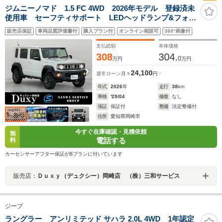
ジムニーノマド 1.5 FC 4WD 2026年モデル 登録済未
使用車 セーフティサポート LEDヘッドランプ&フォグ
ランプ 本革巻きステアリング オートエアコン 撥水
販売店保証
車両品質評価書付
購入プラン付
オンライン相談可
360°画像付
加工シート 背面タイヤカバー 15インチアルミホイー
ル パーキングセンサー
支払総額
本体価格
308
304.
0
万円
万円
24,100
通常ローン
月々
円
年式
2026
年
走行
38
km
車検
'29/04
修復
なし
保証
保証付
整備
法定整備付
住所
愛知県岡崎市
今すぐ在庫確認・見積依頼
無
電話する
料
カーセンサーアフター保証がBプランに付いています
販売店：
Ｄｕｘｙ（デュクシー）岡崎店 （株）三和サービス
ジープ
ラングラー アンリミテッド サハラ 2.0L 4WD 1年認定