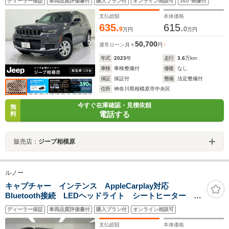
ディーラー保証
車両品質評価書付
購入プラン付
オンライン相談可
360°画像付
支払総額
本体価格
635.
615.
9
0
万円
万円
50,700
通常ローン
月々
円
年式
2023
年
走行
3.6
万km
車検
車検整備付
修復
なし
保証
保証付
整備
法定整備付
住所
神奈川県相模原市中央区
今すぐ在庫確認・見積依頼
無
電話する
料
販売店：
ジープ相模原
ルノー
キャプチャー インテンス AppleCarplay対応
Bluetooth接続 LEDヘッドライト シートヒーター ス
テアリングヒーター アダプティブクルーズコントロー
ディーラー保証
車両品質評価書付
購入プラン付
オンライン相談可
ル 360°カメラ 認定中古車保証付き
支払総額
本体価格