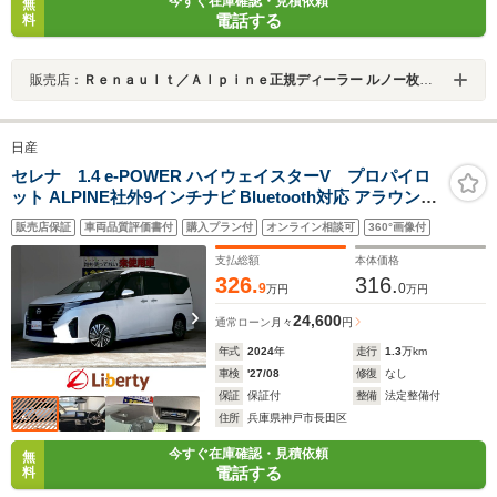
今すぐ在庫確認・見積依頼
無
電話する
料
販売店：
Ｒｅｎａｕｌｔ／Ａｌｐｉｎｅ正規ディーラー ルノー枚方・アルピーヌポイント枚方
日産
セレナ 1.4 e-POWER ハイウェイスターV プロパイロ
ット ALPINE社外9インチナビ Bluetooth対応 アラウンド
ビューモニター 両側自動ドア アダプティブクルーズコン
販売店保証
車両品質評価書付
購入プラン付
オンライン相談可
360°画像付
トロール LEDヘッドライト 電子パーキング 革巻きステア
リング 純正アルミホイール
支払総額
本体価格
326.
316.
9
0
万円
万円
24,600
通常ローン
月々
円
年式
2024
年
走行
1.3
万km
車検
'27/08
修復
なし
保証
保証付
整備
法定整備付
住所
兵庫県神戸市長田区
今すぐ在庫確認・見積依頼
無
電話する
料