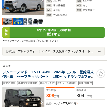
年式
2024
年
走行
1.3
万km
車検
車検整備付
修復
なし
保証
保証付
整備
法定整備付
住所
大阪府箕面市
今すぐ在庫確認・見積依頼
無
電話する
料
カーセンサーアフター保証がBプランに付いています
販売店：
フレックスオート ハイエース大阪店／フレックスオート株式会社
スズキ
ジムニーノマド 1.5 FC 4WD 2026年モデル 登録済未
使用車 セーフティサポート LEDヘッドランプ&フォグ
ランプ 本革巻きステアリング オートエアコン 撥水
販売店保証
車両品質評価書付
購入プラン付
オンライン相談可
360°画像付
加工シート 背面タイヤカバー 15インチアルミホイー
ル パーキングセンサー
支払総額
本体価格
308
304.
0
万円
万円
23,400
残価ローン
月々
円