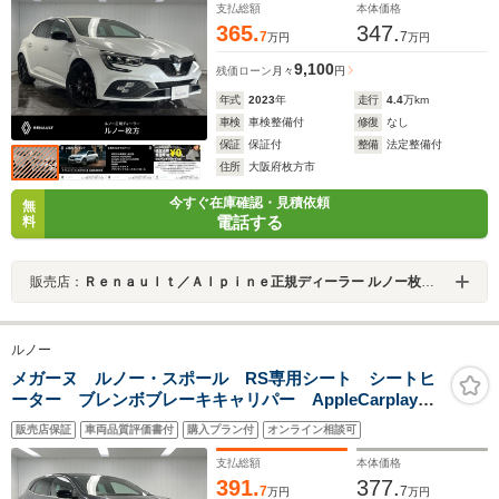
支払総額
本体価格
365.
347.
7
7
万円
万円
9,100
残価ローン
月々
円
年式
2023
年
走行
4.4
万km
車検
車検整備付
修復
なし
保証
保証付
整備
法定整備付
住所
大阪府枚方市
今すぐ在庫確認・見積依頼
無
電話する
料
販売店：
Ｒｅｎａｕｌｔ／Ａｌｐｉｎｅ正規ディーラー ルノー枚方・アルピーヌポイント枚方
ルノー
メガーヌ ルノー・スポール RS専用シート シートヒ
ーター ブレンボブレーキキャリパー AppleCarplay対
応 Bluetooth接続 LEDヘッドライト アダプティブ
販売店保証
車両品質評価書付
購入プラン付
オンライン相談可
クルーズコントロール 純正19インチアルミホイール
支払総額
本体価格
391.
377.
7
7
万円
万円