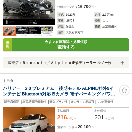
16,700
残価ローン
月々
円
年式
2023
年
走行
2.7
万km
車検
'28/04
修復
なし
保証
保証付
整備
法定整備付
住所
大阪府枚方市
今すぐ在庫確認・見積依頼
無
電話する
料
販売店：
Ｒｅｎａｕｌｔ／Ａｌｐｉｎｅ正規ディーラー ルノー枚方・アルピーヌポイント枚方
トヨタ
ハリアー 2.0 プレミアム 後期モデル ALPINE社外9イ
ンチナビ Bluetooth対応 Bカメラ 電子パーキング パワー
バックドア クルーズコントロール ウッド調コンビハンド
販売店保証
車両品質評価書付
購入プラン付
オンライン相談可
360°画像付
ル 黒ハーフレザーシート LEDヘッドライト スマートキー
純正アルミホイール
支払総額
本体価格
216.
201.
9
7
万円
万円
20,100
通常ローン
月々
円