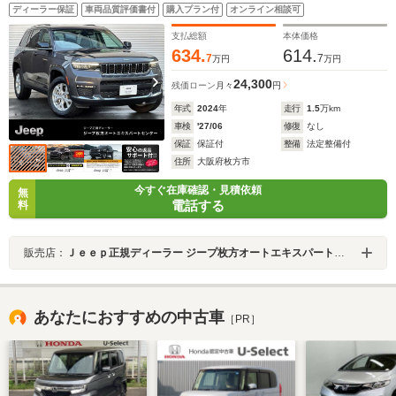
トロール フロントカメラ サイドカメラ バックカメラ ス
ディーラー保証
車両品質評価書付
購入プラン付
オンライン相談可
テアリングヒ-タ- 電動リアゲート フルセグTV ALPINEサ
ウンド ETC2.0 認定中古車保証付き
支払総額
本体価格
634.
614.
7
7
万円
万円
24,300
残価ローン
月々
円
年式
2024
年
走行
1.5
万km
車検
'27/06
修復
なし
保証
保証付
整備
法定整備付
住所
大阪府枚方市
今すぐ在庫確認・見積依頼
無
電話する
料
販売店：
Ｊｅｅｐ正規ディーラー ジープ枚方オートエキスパートセンター
あなたにおすすめの中古車
［PR］