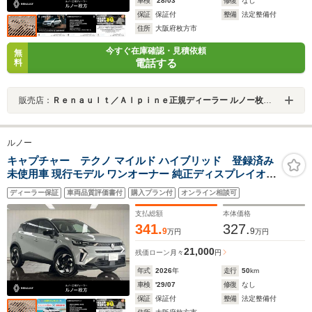
車検
'28/03
修復
なし
保証
保証付
整備
法定整備付
住所
大阪府枚方市
今すぐ在庫確認・見積依頼
無
電話する
料
販売店：
Ｒｅｎａｕｌｔ／Ａｌｐｉｎｅ正規ディーラー ルノー枚方・アルピーヌポイント枚方
ルノー
キャプチャー テクノ マイルド ハイブリッド 登録済み
未使用車 現行モデル ワンオーナー 純正ディスプレイオー
ディオ AppleCarPlay対応 Bluetooth接続 LEDヘッ
ディーラー保証
車両品質評価書付
購入プラン付
オンライン相談可
ドライト ステアリングヒーター アダプティブクル
ーズコントロール 新車保証継承
支払総額
本体価格
341.
327.
9
9
万円
万円
21,000
残価ローン
月々
円
年式
2026
年
走行
50
km
車検
'29/07
修復
なし
保証
保証付
整備
法定整備付