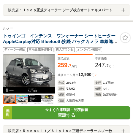
販売店：
Ｊｅｅｐ正規ディーラー ジープ枚方オートエキスパートセンター
ルノー
トゥインゴ インテンス ワンオーナー シートヒーター
AppleCarplay対応 Bluetooth接続 バックカメラ 車線逸脱
警報 クルーズコントロール 純正16インチアルミホイール
ディーラー保証
車両品質評価書付
購入プラン付
オンライン相談可
認定中古車保証付
支払総額
本体価格
259.
247.
7
7
万円
万円
12,900
残価ローン
月々
円
年式
2024
年
走行
1.3
万km
車検
'27/02
修復
なし
保証
保証付
整備
法定整備付
住所
大阪府枚方市
今すぐ在庫確認・見積依頼
無
電話する
料
販売店：
Ｒｅｎａｕｌｔ／Ａｌｐｉｎｅ正規ディーラー ルノー枚方・アルピーヌポイント枚方