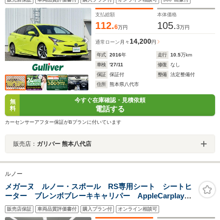
ル/LEDオートライト/ヘッドアップディスプレイ/電動シー
ト/シートヒーター/ドラレコ/ETC/純正17AW/禁煙車
支払総額
本体価格
112.
105.
6
3
万円
万円
14,200
通常ローン
月々
円
年式
2016
年
走行
10.5
万km
車検
'27/11
修復
なし
保証
保証付
整備
法定整備付
住所
熊本県八代市
今すぐ在庫確認・見積依頼
無
電話する
料
カーセンサーアフター保証がBプランに付いています
販売店：
ガリバー 熊本八代店
ルノー
メガーヌ ルノー・スポール RS専用シート シートヒ
ーター ブレンボブレーキキャリパー AppleCarplay対
応 Bluetooth接続 LEDヘッドライト アダプティブ
販売店保証
車両品質評価書付
購入プラン付
オンライン相談可
クルーズコントロール 純正19インチアルミホイール