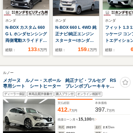
ホンダ
ホンダ
ホンダ
N-BOX カスタム 660
N-BOX 660 L 4WD 純
フィット 1.3 1
G L ホンダセンシング
正ナビ/純正エンジン
ッケージ コン
両側電動スライドド
スターター/ホンダセ
トエディション
ア 純正ナビ フルセ
ンシング/純正ドライ
ビ Rカメラ
133
159
総額：
.5
万円
総額：
.1
万円
総額：
グ ETC
ブレコーダー/大型ル
トゥース フ
ールコンソール/両側
電動スライドドア/運
ルノー
転席助手席シートヒー
ター
メガーヌ ルノー・スポール 純正ナビ・フルセグ RS
専用シート シートヒーター ブレンボブレーキキャリ
パー AppleCarplay対応 Bluetooth接続 LEDヘッド
ディーラー保証
車両品質評価書付
購入プラン付
オンライン相談可
ライト アダプティブクルーズコントロール 純正19
インチアルミホイール
支払総額
本体価格
412.
397.
7
7
万円
万円
15,100
残価ローン
月々
円
年式
2023
年
走行
2.9
万km