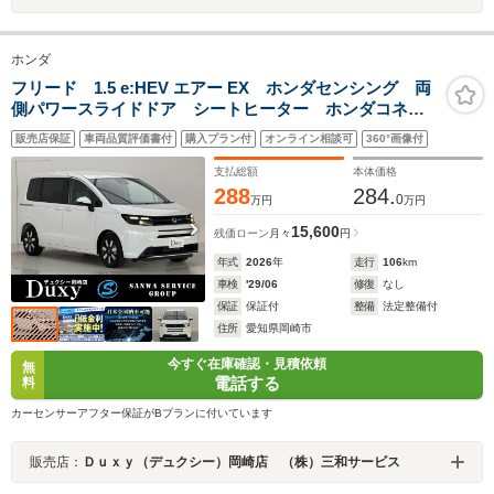
ホンダ
フリード 1.5 e:HEV エアー EX ホンダセンシング 両
側パワースライドドア シートヒーター ホンダコネク
トナビ対応 本革ステアリング オートエアコン リア
販売店保証
車両品質評価書付
購入プラン付
オンライン相談可
360°画像付
クーラー LEDヘッドランプ 電動格納ドアミラー ス
マートキー 15インチアルミ
支払総額
本体価格
288
284.
0
万円
万円
15,600
残価ローン
月々
円
年式
2026
年
走行
106
km
車検
'29/06
修復
なし
保証
保証付
整備
法定整備付
住所
愛知県岡崎市
今すぐ在庫確認・見積依頼
無
電話する
料
カーセンサーアフター保証がBプランに付いています
販売店：
Ｄｕｘｙ（デュクシー）岡崎店 （株）三和サービス