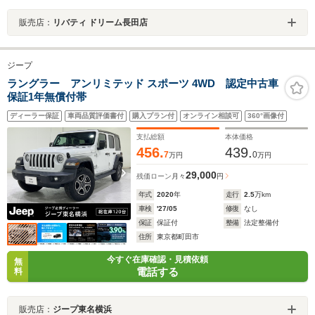
販売店：
リバティ ドリーム長田店
ジープ
ラングラー アンリミテッド スポーツ 4WD 認定中古車
保証1年無償付帯
ディーラー保証
車両品質評価書付
購入プラン付
オンライン相談可
360°画像付
支払総額
本体価格
456.
439.
7
0
万円
万円
29,000
残価ローン
月々
円
年式
2020
年
走行
2.5
万km
車検
'27/05
修復
なし
保証
保証付
整備
法定整備付
住所
東京都町田市
今すぐ在庫確認・見積依頼
無
電話する
料
販売店：
ジープ東名横浜