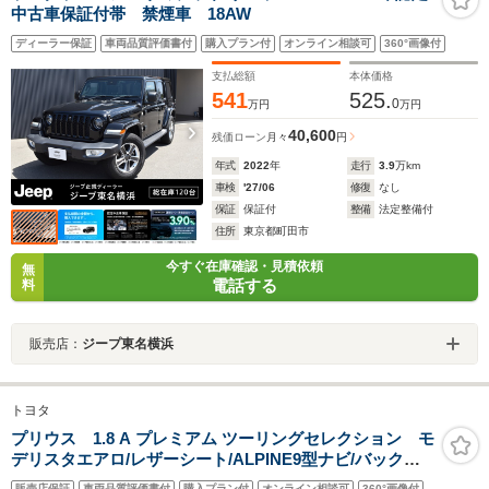
中古車保証付帯 禁煙車 18AW
ディーラー保証
車両品質評価書付
購入プラン付
オンライン相談可
360°画像付
支払総額
本体価格
541
525.
0
万円
万円
40,600
残価ローン
月々
円
年式
2022
年
走行
3.9
万km
車検
'27/06
修復
なし
保証
保証付
整備
法定整備付
住所
東京都町田市
今すぐ在庫確認・見積依頼
無
電話する
料
販売店：
ジープ東名横浜
トヨタ
プリウス 1.8 A プレミアム ツーリングセレクション モ
デリスタエアロ/レザーシート/ALPINE9型ナビ/バックカ
メラ/TV/DVD再生/Bluetooth/追従クルーズコントロー
販売店保証
車両品質評価書付
購入プラン付
オンライン相談可
360°画像付