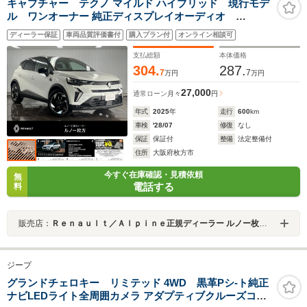
キャプチャー テクノ マイルド ハイブリッド 現行モデ
ル ワンオーナー 純正ディスプレイオーディオ
AppleCarPlay 対応 Bluetooth接続LEDヘッドライ
ディーラー保証
車両品質評価書付
購入プラン付
オンライン相談可
ト ステイリングヒーター アダプティブクルーズコ
ントロール 新車保証継承
支払総額
本体価格
304.
287.
7
7
万円
万円
27,000
通常ローン
月々
円
年式
2025
年
走行
600
km
車検
'28/07
修復
なし
保証
保証付
整備
法定整備付
住所
大阪府枚方市
今すぐ在庫確認・見積依頼
無
電話する
料
販売店：
Ｒｅｎａｕｌｔ／Ａｌｐｉｎｅ正規ディーラー ルノー枚方・アルピーヌポイント枚方
ジープ
グランドチェロキー リミテッド 4WD 黒革Pシ-ト純正
ナビLEDライト全周囲カメラ アダプティブクルーズコン