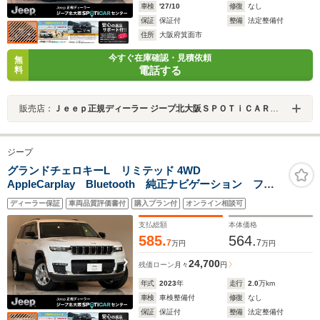
車検
'27/10
修復
なし
保証
保証付
整備
法定整備付
住所
大阪府箕面市
今すぐ在庫確認・見積依頼
無
電話する
料
販売店：
Ｊｅｅｐ正規ディーラー ジープ北大阪ＳＰＯＴｉＣＡＲセンター
ジープ
グランドチェロキーL リミテッド 4WD
AppleCarplay Bluetooth 純正ナビゲーション フル
セグ レザーシート シートヒーター&クーラー 前面衝
ディーラー保証
車両品質評価書付
購入プラン付
オンライン相談可
突警報 アダプティブクルーズコントロール ALPINE製
スピーカー 電動リアゲート 360°カメラ
支払総額
本体価格
585.
564.
7
7
万円
万円
24,700
残価ローン
月々
円
年式
2023
年
走行
2.0
万km
車検
車検整備付
修復
なし
保証
保証付
整備
法定整備付