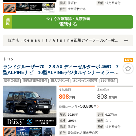
保証
保証付
整備
法定整備付
住所
大阪府枚方市
今すぐ在庫確認・見積依頼
無
電話する
料
販売店：
Ｒｅｎａｕｌｔ／Ａｌｐｉｎｅ正規ディーラー ルノー枚方・アルピーヌポイント枚方
トヨタ
NEW
ランドクルーザー70 2.8 AX ディーゼルターボ 4WD 7
型ALPINEナビ 10型ALPINEデジタルインナーミラー
ALPINEパワードサブウーファー フルセグTV
販売店保証
車両品質評価書付
購入プラン付
オンライン相談可
360°画像付
CD/DVD ETC バックカメラ LEDヘッドランプ LED
フォグランプ トヨタセーフティセンス 電動デフロッ
支払総額
本体価格
ク 純正16AW
808
803.
0
万円
万円
50,800
残価ローン
月々
円
年式
2026
年
走行
0.2
万km
車検
'29/04
修復
なし
保証
保証付
整備
法定整備付
住所
愛知県名古屋市天白区