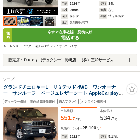
年式
2026
年
走行
34
km
車検
'29/05
修復
なし
保証
保証付
整備
法定整備付
住所
愛知県岡崎市
今すぐ在庫確認・見積依頼
無
電話する
料
カーセンサーアフター保証がBプランに付いています
販売店：
Ｄｕｘｙ（デュクシー）岡崎店 （株）三和サービス
ジープ
グランドチェロキーL リミテッド 4WD ワンオーナ
ー サンルーフ ベージュレザーシート AppleCarplay
Bluetooth 純正ナビ フルセグ シートヒーター&クー
ディーラー保証
車両品質評価書付
購入プラン付
オンライン相談可
ラー 前面衝突警報 ACC ALPINE製スピーカー 電動
リアゲート 360カメラ 認定中古車保証
支払総額
本体価格
551.
534.
7
7
万円
万円
25,100
残価ローン
月々
円
年式
2022
年
走行
5.2
万km