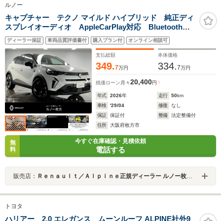
ルノー
キャプチャー テクノ マイルド ハイブリッド 純正ディ
スプレイオーディオ AppleCarPlay対応 Bluetooth接
続 LEDヘッドライト ステアリングヒーター アダプ
ディーラー保証
車両品質評価書付
購入プラン付
オンライン相談可
ティブクルーズコントロール
支払総額
本体価格
349.
334.
7
7
万円
万円
20,400
残価ローン
月々
円
年式
2026
年
走行
50
km
車検
'29/04
修復
なし
保証
保証付
整備
法定整備付
住所
大阪府枚方市
今すぐ在庫確認・見積依頼
無
電話する
料
販売店：
Ｒｅｎａｕｌｔ／Ａｌｐｉｎｅ正規ディーラー ルノー枚方・アルピーヌポイント枚方
トヨタ
ハリアー 2.0 エレガンス ムーンルーフ ALPINE社外9