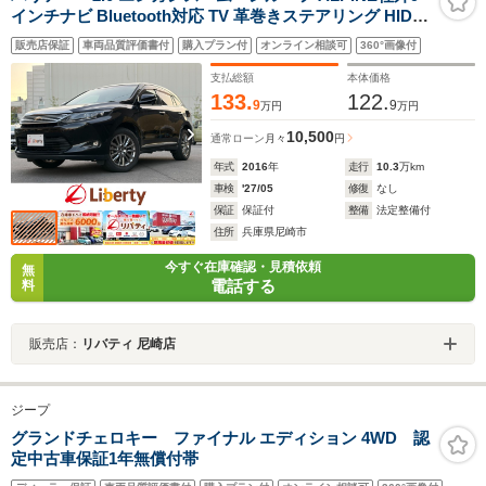
インチナビ Bluetooth対応 TV 革巻きステアリング HIDヘ
ッドライト フォグライト スマートキー プッシュスタート
販売店保証
車両品質評価書付
購入プラン付
オンライン相談可
360°画像付
ハーフレザーシート 純正アルミホイール
支払総額
本体価格
133.
122.
9
9
万円
万円
10,500
通常ローン
月々
円
年式
2016
年
走行
10.3
万km
車検
'27/05
修復
なし
保証
保証付
整備
法定整備付
住所
兵庫県尼崎市
今すぐ在庫確認・見積依頼
無
電話する
料
販売店：
リバティ 尼崎店
ジープ
グランドチェロキー ファイナル エディション 4WD 認
定中古車保証1年無償付帯