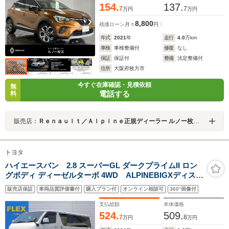
154.
137.
7
7
万円
万円
8,800
残価ローン
月々
円
年式
2021
年
走行
4.0
万km
車検
車検整備付
修復
なし
保証
保証付
整備
法定整備付
住所
大阪府枚方市
今すぐ在庫確認・見積依頼
無
電話する
料
販売店：
Ｒｅｎａｕｌｔ／Ａｌｐｉｎｅ正規ディーラー ルノー枚方・アルピーヌポイント枚方
トヨタ
ハイエースバン 2.8 スーパーGL ダークプライムII ロン
グボディ ディーゼルターボ 4WD ALPINEBIGXディスプ
レイオーディオT-FORCEフロントスポイラーFLEXオリ
販売店保証
車両品質評価書付
購入プラン付
オンライン相談可
360°画像付
ジナルTYPE2ベッドキットFLEXオリジナルカラーDEEN
コロラドマーガレットホワイトホイルグッドイヤーナス
支払総額
本体価格
カータイヤ
524.
509.
7
8
万円
万円