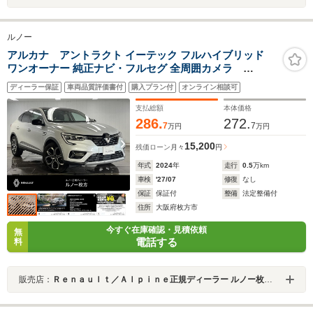
ルノー
アルカナ アントラクト イーテック フルハイブリッド
ワンオーナー 純正ナビ・フルセグ 全周囲カメラ
AppleCarPlay Bluetooth 衝突被害軽減ブレーキ シ
ディーラー保証
車両品質評価書付
購入プラン付
オンライン相談可
ートヒーター ステアリングヒーター アダプティブ
クルーズコントロール 新車保証継承
支払総額
本体価格
286.
272.
7
7
万円
万円
15,200
残価ローン
月々
円
年式
2024
年
走行
0.5
万km
車検
'27/07
修復
なし
保証
保証付
整備
法定整備付
住所
大阪府枚方市
今すぐ在庫確認・見積依頼
無
電話する
料
販売店：
Ｒｅｎａｕｌｔ／Ａｌｐｉｎｅ正規ディーラー ルノー枚方・アルピーヌポイント枚方