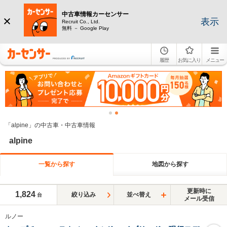
中古車情報カーセンサー
表示
Recruit Co., Ltd.
無料 － Google Play
履歴
お気に入り
メニュー
「alpine」の中古車・中古車情報
alpine
一覧から探す
地図から探す
更新時に
1,824
絞り込み
並べ替え
台
メール受信
ルノー