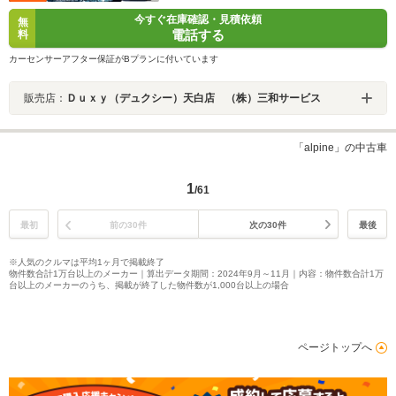
今すぐ在庫確認・見積依頼
無
電話する
料
カーセンサーアフター保証がBプランに付いています
販売店：
Ｄｕｘｙ（デュクシー）天白店 （株）三和サービス
「alpine」の中古車
1
/61
最初
前の30件
次の30件
最後
※人気のクルマは平均1ヶ月で掲載終了
物件数合計1万台以上のメーカー｜算出データ期間：2024年9月～11月｜内容：物件数合計1万
台以上のメーカーのうち、掲載が終了した物件数が1,000台以上の場合
ページトップへ