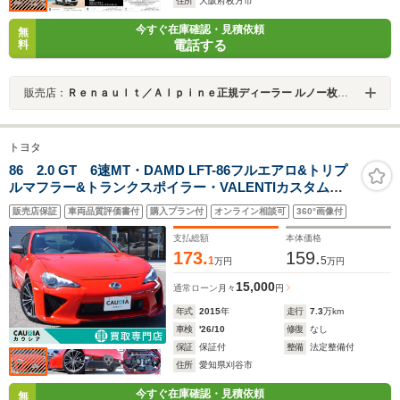
住所
大阪府枚方市
今すぐ在庫確認・見積依頼
無
電話する
料
販売店：
Ｒｅｎａｕｌｔ／Ａｌｐｉｎｅ正規ディーラー ルノー枚方・アルピーヌポイント枚方
トヨタ
86 2.0 GT 6速MT・DAMD LFT-86フルエアロ&トリプ
ルマフラー&トランクスポイラー・VALENTIカスタムヘ
ッドライト・TRD Sportivoサスペンションセット・
販売店保証
車両品質評価書付
購入プラン付
オンライン相談可
360°画像付
ALPINEナビ・バックカメラ・地デジ・クルコン・ETC
支払総額
本体価格
173.
159.
1
5
万円
万円
15,000
通常ローン
月々
円
年式
2015
年
走行
7.3
万km
車検
'26/10
修復
なし
保証
保証付
整備
法定整備付
住所
愛知県刈谷市
今すぐ在庫確認・見積依頼
無