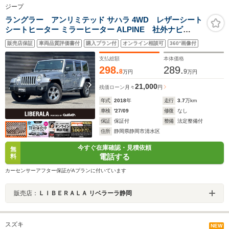
ジープ
ラングラー アンリミテッド サハラ 4WD レザーシート
シートヒーター ミラーヒーター ALPINE 社外ナビ
(Bluetooth/CD/DVD/USB/フルセグ) クルーズコントロー
販売店保証
車両品質評価書付
購入プラン付
オンライン相談可
360°画像付
ル 横滑り防止装置 盗難防止装置 オートライト 純正ドア
バイザー 純正フロアマット バックカメラ
支払総額
本体価格
298.
289.
8
9
万円
万円
21,000
残価ローン
月々
円
年式
2018
年
走行
3.7
万km
車検
'27/09
修復
なし
保証
保証付
整備
法定整備付
住所
静岡県静岡市清水区
今すぐ在庫確認・見積依頼
無
電話する
料
カーセンサーアフター保証がAプランに付いています
販売店：
ＬＩＢＥＲＡＬＡ リベラーラ静岡
スズキ
NEW