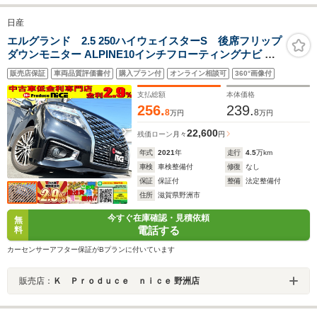
日産
エルグランド 2.5 250ハイウェイスターS 後席フリップ
ダウンモニター ALPINE10インチフローティングナビ バ
ックカメラ フルセグ ETC 両側電動スライドドア LEDヘ
販売店保証
車両品質評価書付
購入プラン付
オンライン相談可
360°画像付
ッドライト エマージェンシーブレーキ 純正18AW ブライ
ンドスポットモニター
支払総額
本体価格
256.
239.
8
8
万円
万円
22,600
残価ローン
月々
円
年式
2021
年
走行
4.5
万km
車検
車検整備付
修復
なし
保証
保証付
整備
法定整備付
住所
滋賀県野洲市
今すぐ在庫確認・見積依頼
無
電話する
料
カーセンサーアフター保証がBプランに付いています
販売店：
Ｋ Ｐｒｏｄｕｃｅ ｎｉｃｅ 野洲店