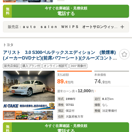
今すぐ在庫確認・見積依頼
無
電話する
料
販売店：
ａｕｔｏ ｓａｌｏｎ ＷＨＩＰＳ オートサロンウィップス
トヨタ
アリスト 3.0 S300ベルテックスエディション (禁煙車)
(メーカーDVDナビ)(前席パワーシート)(クルーズコントロ
ール)(電動チルト)(電動格納ミラー)(キーレスキー)(HIDヘ
販売店保証
購入プラン付
オンライン相談可
360°画像付
ッドライト)(フォグランプ)(リアウィング)(純正16インチ
AW)
支払総額
本体価格
89.
74.
9
9
万円
万円
12,000
通常ローン
月々
円
年式
1998
年
走行
8.3
万km
車検
'27/11
修復
なし
保証
保証付
整備
法定整備付
住所
大阪府枚方市
今すぐ在庫確認・見積依頼
無
電話する
料