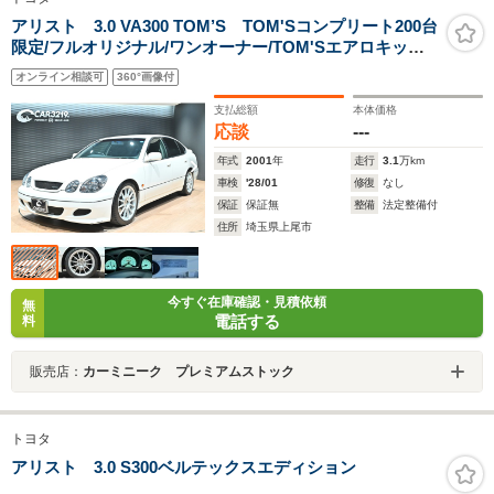
アリスト 3.0 VA300 TOM’S TOM'Sコンプリート200台
限定/フルオリジナル/ワンオーナー/TOM'Sエアロキッ
ト/TOM'S Advoxサスペンション/TOM'S18インチ鍛造ホ
オンライン相談可
360°画像付
イール/TOM'S 280kmメーター/HID/TRC/シートヒーター/
クルコン/ETC/電動レザーシート
支払総額
本体価格
応談
---
年式
2001
年
走行
3.1
万km
車検
'28/01
修復
なし
保証
保証無
整備
法定整備付
住所
埼玉県上尾市
今すぐ在庫確認・見積依頼
無
電話する
料
販売店：
カーミニーク プレミアムストック
トヨタ
アリスト 3.0 S300ベルテックスエディション