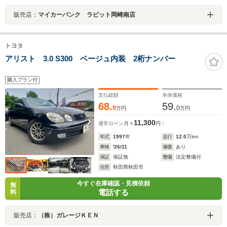
販売店：
マイカーバンク ラビット岡崎南店
トヨタ
アリスト 3.0 S300 ベージュ内装 2桁ナンバー
購入プラン付
支払総額
本体価格
68.
59.
9
0
万円
万円
11,300
通常ローン
月々
円
年式
1997
年
走行
12.0
万km
車検
'26/11
修復
あり
保証
保証無
整備
法定整備付
住所
秋田県秋田市
今すぐ在庫確認・見積依頼
無
電話する
料
販売店：
（株）ガレージＫＥＮ