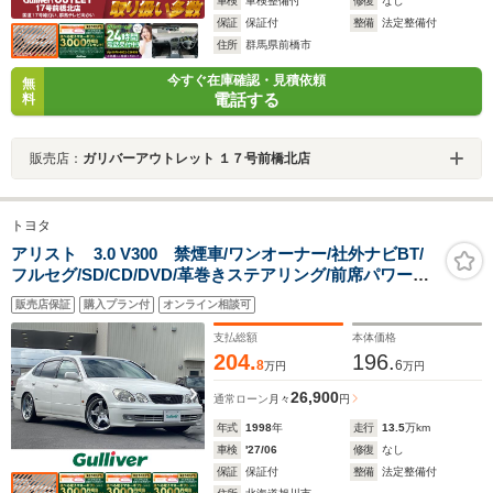
車検
車検整備付
修復
なし
保証
保証付
整備
法定整備付
住所
群馬県前橋市
今すぐ在庫確認・見積依頼
無
電話する
料
販売店：
ガリバーアウトレット １７号前橋北店
トヨタ
アリスト 3.0 V300 禁煙車/ワンオーナー/社外ナビBT/
フルセグ/SD/CD/DVD/革巻きステアリング/前席パワーシ
ート/純正AW冬タイヤ積み込み/純正フロアマット/ドアバ
販売店保証
購入プラン付
オンライン相談可
イザー/
支払総額
本体価格
204.
196.
8
6
万円
万円
26,900
通常ローン
月々
円
年式
1998
年
走行
13.5
万km
車検
'27/06
修復
なし
保証
保証付
整備
法定整備付