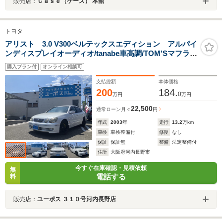
販売店：
Ｃａｓｅ（ケース） 本館
トヨタ
アリスト 3.0 V300ベルテックスエディション アルパイ
ンディスプレイオーディオ/tanabe車高調/TOM'Sマフラ
ー/TOM'Sエアクリ/シルクブレイスステアリング/クスコ
購入プラン付
オンライン相談可
フロントアーム/タワーバー/JBLサウンド/キャリパー/リ
アウイング
支払総額
本体価格
200
184.
0
万円
万円
22,500
通常ローン
月々
円
年式
2003
年
走行
13.2
万km
車検
車検整備付
修復
なし
保証
保証無
整備
法定整備付
住所
大阪府河内長野市
今すぐ在庫確認・見積依頼
無
電話する
料
販売店：
ユーポス ３１０号河内長野店