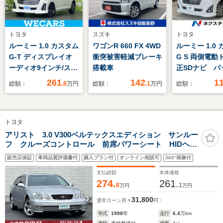
トヨタ
スズキ
トヨタ
ルーミー 1.0 カスタム
ワゴンR 660 FX 4WD
ルーミー 1.0
G-T ディスプレイオ
衝突被害軽減ブレーキ
G S 両側電動
ーディオ9インチ/スマ
搭載車
正SDナビ バ
ートアシスト(トヨ
メラ スマー
261
142
1
総額：
.8
万円
総額：
.1
万円
総額：
タ・ダイハツ)/両側電
ト 禁煙車 
動スライドドア/シー
キー LEDヘ
トヒーター 前席/パノ
ルトインETC
トヨタ
ラミックビューモニタ
ン 純正14イ
ー/車線逸脱防止支援
ルミ オート
アリスト 3.0 V300ベルテックスエディション サンルー
フ クルーズコントロール 前席パワーシート HIDヘッ
システム
ム オートラ
ドライト フォグランプ ETC ドライブレコーダー
ートヒーター
販売店保証
車両品質評価書付
購入プラン付
オンライン相談可
360°画像付
純正フロアマット 純正17インチアルミホイール 純正
カーオーディオ エアコン
支払総額
本体価格
274.
261.
8
1
万円
万円
31,800
通常ローン
月々
円
年式
1998
年
走行
6.4
万km