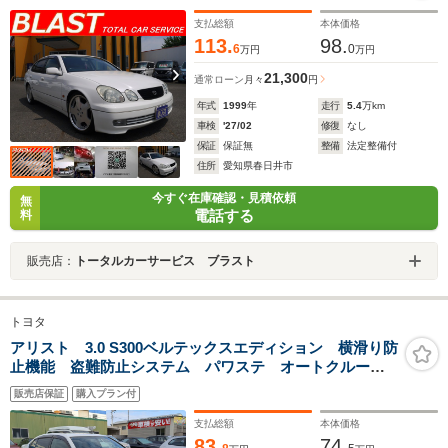
支払総額
本体価格
113.
98.
6
0
万円
万円
21,300
通常ローン
月々
円
年式
1999
年
走行
5.4
万km
車検
'27/02
修復
なし
保証
保証無
整備
法定整備付
住所
愛知県春日井市
今すぐ在庫確認・見積依頼
無
電話する
料
販売店：
トータルカーサービス ブラスト
トヨタ
アリスト 3.0 S300ベルテックスエディション 横滑り防
止機能 盗難防止システム パワステ オートクルーズ
コントロール 衝突安全ボディ キーレスエントリー
販売店保証
購入プラン付
オートエアコン エアバック カーテンエアバッグ Pシ
ート
支払総額
本体価格
83.
74.