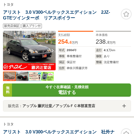
トヨタ
アリスト 3.0 V300ベルテックスエディション 2JZ-
GTEツインターボ リアスポイラー
販売店保証
購入プラン付
支払総額
本体価格
254.
238.
6
8
万円
万円
年式
2004
年
走行
4.1
万km
車検
車検整備付
修復
あり
保証
保証付
整備
法定整備付
住所
神奈川県藤沢市
今すぐ在庫確認・見積依頼
無
電話する
料
販売店：
アップル 藤沢辻堂／アップルＦＣ本部直営店
トヨタ
アリスト 3.0 V300ベルテックスエディション 社外ナ