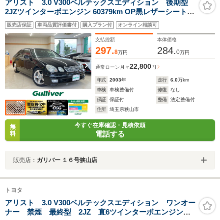
アリスト 3.0 V300ベルテックスエディション 後期型
2JZツインターボエンジン 60379km OP黒レザーシート&
シートヒーター ブラック全塗装済み 元色シルバー カロッ
販売店保証
車両品質評価書付
購入プラン付
オンライン相談可
ツェリアナビTV ETC クルーズコントロール ローダウン
純正足廻りあり
支払総額
本体価格
297.
284.
8
0
万円
万円
22,800
通常ローン
月々
円
年式
2003
年
走行
6.0
万km
車検
車検整備付
修復
なし
保証
保証付
整備
法定整備付
住所
埼玉県狭山市
今すぐ在庫確認・見積依頼
無
電話する
料
販売店：
ガリバー １６号狭山店
トヨタ
アリスト 3.0 V300ベルテックスエディション ワンオー
ナー 禁煙 最終型 2JZ 直6ツインターボエンジン