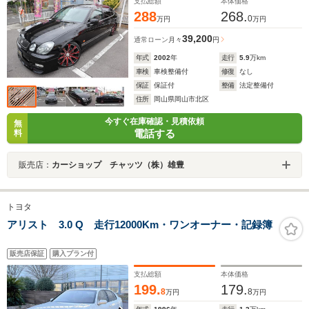
ーシート 革調シート
支払総額
本体価格
288
268.
0
万円
万円
39,200
通常ローン
月々
円
年式
2002
年
走行
5.9
万km
車検
車検整備付
修復
なし
保証
保証付
整備
法定整備付
住所
岡山県岡山市北区
今すぐ在庫確認・見積依頼
無
電話する
料
販売店：
カーショップ チャッツ（株）雄豊
トヨタ
アリスト 3.0 Q 走行12000Km・ワンオーナー・記録簿
販売店保証
購入プラン付
支払総額
本体価格
199.
179.
8
8
万円
万円