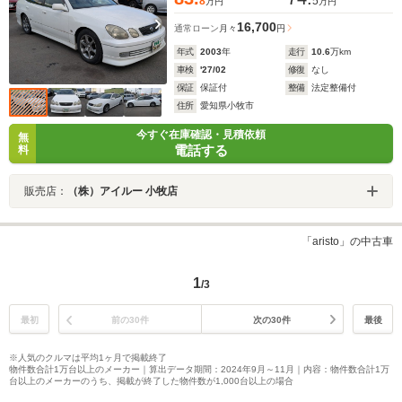
8
5
万円
万円
16,700
通常ローン
月々
円
年式
2003
年
走行
10.6
万km
車検
'27/02
修復
なし
保証
保証付
整備
法定整備付
住所
愛知県小牧市
今すぐ在庫確認・見積依頼
無
電話する
料
販売店：
（株）アイルー 小牧店
「aristo」の中古車
1
/3
最初
前の30件
次の30件
最後
※人気のクルマは平均1ヶ月で掲載終了
物件数合計1万台以上のメーカー｜算出データ期間：2024年9月～11月｜内容：物件数合計1万
台以上のメーカーのうち、掲載が終了した物件数が1,000台以上の場合