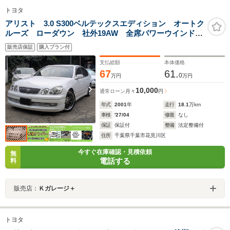
トヨタ
アリスト 3.0 S300ベルテックスエディション オートク
ルーズ ローダウン 社外19AW 全席パワーウインド
ウ 電動格納ミラー HID ETC 社外HDDナビ フル
販売店保証
購入プラン付
セグ Bluetooth
支払総額
本体価格
67
61.
0
万円
万円
10,000
通常ローン
月々
円
年式
2001
年
走行
18.1
万km
車検
'27/04
修復
なし
保証
保証付
整備
法定整備付
住所
千葉県千葉市花見川区
今すぐ在庫確認・見積依頼
無
電話する
料
販売店：
Ｋガレージ＋
トヨタ