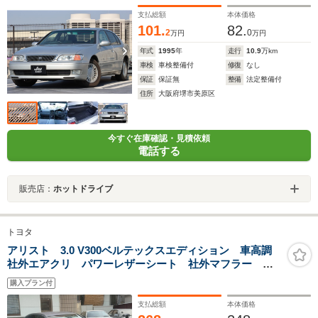
支払総額
本体価格
101.
82.
2
0
万円
万円
年式
1995
年
走行
10.9
万km
車検
車検整備付
修復
なし
保証
保証無
整備
法定整備付
住所
大阪府堺市美原区
今すぐ在庫確認・見積依頼
電話する
販売店：
ホットドライブ
トヨタ
アリスト 3.0 V300ベルテックスエディション 車高調
社外エアクリ パワーレザーシート 社外マフラー リ
フトダウンモニター エンジンカバーペイント
購入プラン付
支払総額
本体価格