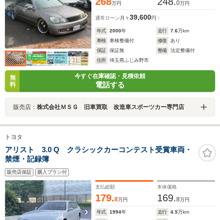
268
248.
0
万円
万円
39,600
通常ローン
月々
円
年式
2000
年
走行
7.6
万km
車検
車検整備付
修復
あり
保証
保証無
整備
法定整備付
住所
埼玉県ふじみ野市
今すぐ在庫確認・見積依頼
無
電話する
料
販売店：
株式会社ＭＳＧ 旧車買取 改造車スポーツカー専門店
トヨタ
アリスト 3.0 Q クラシックカーコンテスト受賞車両・
禁煙・記録簿
販売店保証
購入プラン付
支払総額
本体価格
179.
169.
8
8
万円
万円
年式
1994
年
走行
4.5
万km