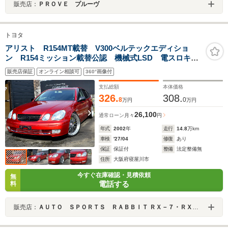
販売店：
ＰＲＯＶＥ プルーヴ
トヨタ
アリスト R154MT載替 V300ベルテックエディショ
ン R154ミッション載替公認 機械式LSD 電スロキャ
ンセラー スープラキャリパー 前置きI/C 車高調 LM
販売店保証
オンライン相談可
360°画像付
タイプホイール 電動レカロ オイルクーラー エアク
リ
支払総額
本体価格
326.
308.
8
0
万円
万円
26,100
通常ローン
月々
円
年式
2002
年
走行
14.8
万km
車検
'27/04
修復
あり
保証
保証付
整備
法定整備無
住所
大阪府寝屋川市
今すぐ在庫確認・見積依頼
無
電話する
料
販売店：
ＡＵＴＯ ＳＰＯＲＴＳ ＲＡＢＢＩＴ ＲＸ－７・ＲＸ－８専門店