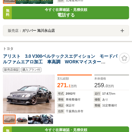
住所
北海道旭川市
今すぐ在庫確認・見積依頼
無
電話する
料
販売店：
ガリバー 旭川永山店
トヨタ
アリスト 3.0 V300ベルテックスエディション モードパ
ルファムエアロ加工 車高調 WORKマイスター
S1R18AW 純正ナビ 黒革 サンルーフ マフラー イ
販売店保証
購入プラン付
ンタークーラー タイミングベルト交換済 LEDウイン
カードアミラー 木目コンビハンドル HID 記録簿10枚
支払総額
本体価格
271.
259.
1
0
万円
万円
年式
2002
年
走行
17.6
万km
車検
車検整備付
修復
あり
保証
保証付
整備
法定整備付
住所
千葉県白井市
今すぐ在庫確認・見積依頼
無