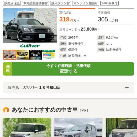
WORK19インチアルミ TEIN車高調 純正革調シートカ
販売店保証
車両品質評価書付
購入プラン付
オンライン相談可
360°画像付
バー クルーズコントロール キーレス スペアキー
HIDライト ディーラー記録簿16枚付
支払総額
本体価格
318.
305.
9
1
万円
万円
23,800
通常ローン
月々
円
年式
2005
年
走行
6.2
万km
車検
車検整備付
修復
なし
保証
保証付
整備
法定整備付
住所
埼玉県狭山市
今すぐ在庫確認・見積依頼
無
電話する
料
販売店：
ガリバー １６号狭山店
あなたにおすすめの中古車
［PR］