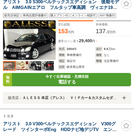
アリスト 3.0 S300ベルテックスエディション 後期モデ
ル AIMGAINエアロ フルタップ車高調 ヴィエナ19イ
ンチ メッキグリル イカリングヘッドライト LEDテ
販売店保証
車両品質評価書付
購入プラン付
オンライン相談可
360°画像付
ール
支払総額
本体価格
153
137.
0
万円
万円
29,400
通常ローン
月々
円
年式
2004
年
走行
9.6
万km
車検
車検整備付
修復
なし
保証
保証付
整備
法定整備付
住所
岐阜県山県市
今すぐ在庫確認・見積依頼
無
電話する
料
販売店：
ＡＬＥＳＳ 本店（アレス） ＶＩＰカー＆カスタムセダン専門店
トヨタ
アリスト 3.0 V300ベルテックスエディション V300グ
レード ツインターボEng HDDナビ地デジTV エンジ