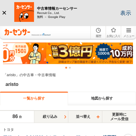
中古車情報カーセンサー
表示
Recruit Co., Ltd.
無料 － Google Play
履歴
お気に入り
メニュー
「aristo」の中古車・中古車情報
aristo
一覧から探す
地図から探す
更新時に
86
絞り込み
並べ替え
台
メール受信
トヨタ