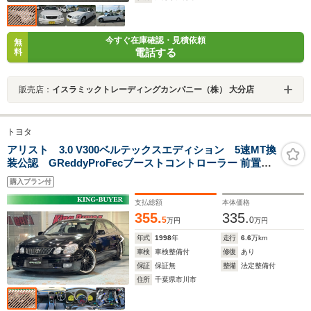
今すぐ在庫確認・見積依頼
無
電話する
料
販売店：
イスラミックトレーディングカンパニー（株） 大分店
トヨタ
アリスト 3.0 V300ベルテックスエディション 5速MT換
装公認 GReddyProFecブーストコントローラー 前置き
I/C KOYOラジエーター HPIエアクリ BOLDWORLD
購入プラン付
車高調 KAAZ2WAYLSD 社外マフラー 前後強化スタ
ビ 社外20インチアルミ ORCツインプレートクラッチ
支払総額
本体価格
355.
335.
5
0
万円
万円
年式
1998
年
走行
6.6
万km
車検
車検整備付
修復
あり
保証
保証無
整備
法定整備付
住所
千葉県市川市