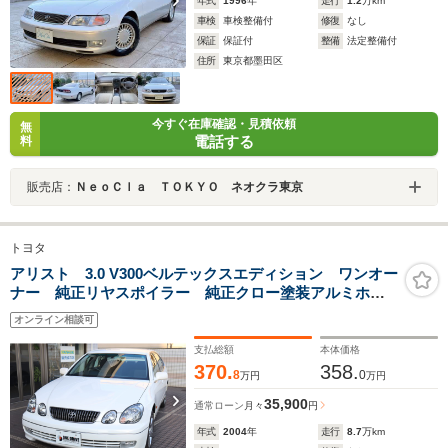
年式
1996
年
走行
1.2
万km
車検
車検整備付
修復
なし
保証
保証付
整備
法定整備付
住所
東京都墨田区
今すぐ在庫確認・見積依頼
無
電話する
料
販売店：
ＮｅｏＣｌａ ＴＯＫＹＯ ネオクラ東京
トヨタ
アリスト 3.0 V300ベルテックスエディション ワンオー
ナー 純正リヤスポイラー 純正クロー塗装アルミホイ
ール
オンライン相談可
支払総額
本体価格
370.
358.
8
0
万円
万円
35,900
通常ローン
月々
円
年式
2004
年
走行
8.7
万km