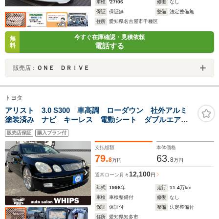
車検
'27/06
修復
なし
保証
保証無
整備
法定整備無
住所
愛知県名古屋市千種区
今すぐ在庫確認・見積依頼
無
電話する
料
販売店：
ＯＮＥ ＤＲＩＶＥ
トヨタ
アリスト 3.0 S300 車高調 ローダウン 社外アルミ
塗装済み ナビ キーレス 電動シート ダブルエアコ
ン DVD再生 CD再生 横滑り防止 ABS
販売店保証
購入プラン付
支払総額
本体価格
79.
63.
8
8
万円
万円
12,100
通常ローン
月々
円
年式
1998
年
走行
11.4
万km
車検
車検整備付
修復
なし
保証
保証付
整備
法定整備付
住所
愛知県知多市