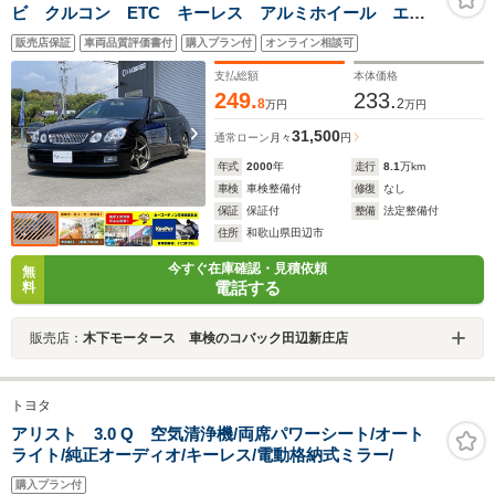
ビ クルコン ETC キーレス アルミホイール エア
バック ABS パワーウィンドウ パワステ ブルート
販売店保証
車両品質評価書付
購入プラン付
オンライン相談可
ゥース CD TV
支払総額
本体価格
249.
233.
8
2
万円
万円
31,500
通常ローン
月々
円
年式
2000
年
走行
8.1
万km
車検
車検整備付
修復
なし
保証
保証付
整備
法定整備付
住所
和歌山県田辺市
今すぐ在庫確認・見積依頼
無
電話する
料
販売店：
木下モータース 車検のコバック田辺新庄店
トヨタ
アリスト 3.0 Q 空気清浄機/両席パワーシート/オート
ライト/純正オーディオ/キーレス/電動格納式ミラー/
購入プラン付