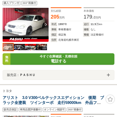
ンスター 足廻りローダウン スーパーディアルマフラ
購入プラン付
360°画像付
ー MADマッドブラックスポーク19AW付 記録簿13
枚 整備納品書有
支払総額
本体価格
205
179.
0
万円
万円
年式
1997
年
走行
11.5
万km
車検
車検整備付
修復
なし
保証
保証無
整備
法定整備付
住所
北海道札幌市東区
今すぐ在庫確認・見積依頼
無
電話する
料
販売店：
ＰＡＳＨＵ
トヨタ
アリスト 3.0 V300ベルテックスエディション 後期 ブ
ラック全塗装 ツインターボ 走行59000km 外品フル
エアロ 外品19インチAW RUSH車高調 エイムゲイン
販売店保証
車両品質評価書付
オンライン相談可
360°画像付
マフラー ETC キーレス クルコン HIDライト パワ