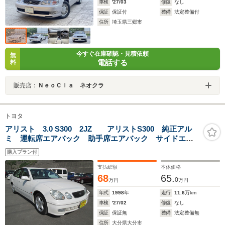
車検
'27/03
修復
なし
保証
保証付
整備
法定整備付
住所
埼玉県三郷市
今すぐ在庫確認・見積依頼
無
電話する
料
販売店：
ＮｅｏＣｌａ ネオクラ
トヨタ
アリスト 3.0 S300 2JZ アリストS300 純正アル
ミ 運転席エアバック 助手席エアバック サイドエア
バック 前席パワーシート キーレスキー AUTOライト
購入プラン付
支払総額
本体価格
68
65.
0
万円
万円
年式
1998
年
走行
11.6
万km
車検
'27/02
修復
なし
保証
保証無
整備
法定整備無
住所
大分県大分市