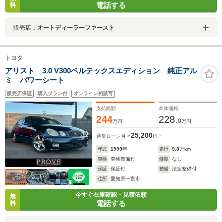
電話する
料
販売店：
オートディーラーファースト
トヨタ
アリスト 3.0 V300ベルテックスエディション 純正アル
ミ パワーシート
販売店保証
購入プラン付
オンライン相談可
支払総額
本体価格
244
228.
0
万円
万円
25,200
通常ローン
月々
円
年式
1999
年
走行
9.8
万km
車検
車検整備付
修復
なし
保証
保証付
整備
法定整備付
住所
愛知県一宮市
今すぐ在庫確認・見積依頼
無
電話する
料