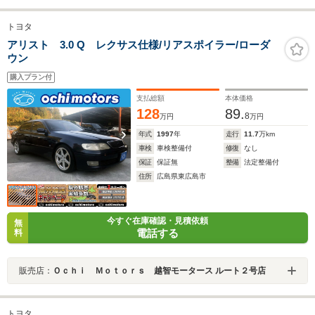
トヨタ
アリスト 3.0 Q レクサス仕様/リアスポイラー/ローダ
ウン
購入プラン付
支払総額
本体価格
128
89.
8
万円
万円
年式
1997
年
走行
11.7
万km
車検
車検整備付
修復
なし
保証
保証無
整備
法定整備付
住所
広島県東広島市
今すぐ在庫確認・見積依頼
無
電話する
料
販売店：
Ｏｃｈｉ Ｍｏｔｏｒｓ 越智モータース ルート２号店
トヨタ