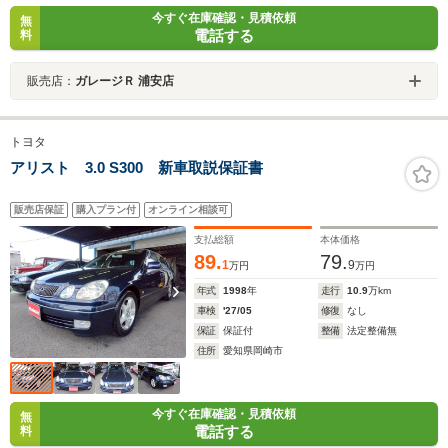
今すぐ在庫確認・見積依頼
無
電話する
料
販売店：
ガレージＲ 浦安店
トヨタ
アリスト 3.0 S300 新車取説保証書
販売店保証
購入プラン付
オンライン相談可
支払総額
本体価格
89.
79.
1
9
万円
万円
年式
1998
年
走行
10.9
万km
車検
'27/05
修復
なし
保証
保証付
整備
法定整備無
住所
愛知県岡崎市
今すぐ在庫確認・見積依頼
無
電話する
料