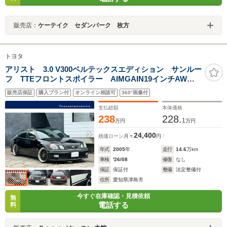
販売店：
ケーテイク セダンパーク 枚方
トヨタ
アリスト 3.0 V300ベルテックスエディション サンルー
フ TTEフロントスポイラー AIMGAIN19インチAW
HKSハイパーマックス車高調 社外マフラー 黒革シー
販売店保証
購入プラン付
オンライン相談可
360°画像付
ト 前席シートヒーター コンビハンドル パワーシー
ト コーナーセンサー
支払総額
本体価格
238
228.
1
万円
万円
24,400
残価ローン
月々
円
年式
2005
年
走行
14.6
万km
車検
'26/08
修復
なし
保証
保証付
整備
法定整備付
住所
愛知県津島市
今すぐ在庫確認・見積依頼
無
電話する
料