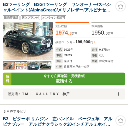
B3ツーリング B3GTツーリング ワンオーナー/スペシ
ャルペイント(AlpinaGreen)/メリノレザー/アルピナセー
フティーPKG/パノラマサンルーフ/HarmanKardonサウン
販売店保証
購入プラン付
オンライン相談可
ド/20インチAW/シートヒーター/ドライブレコーダー
支払総額
本体価格
1974.
1950.
3
0
万円
万円
199,900
残価ローン
月々
円
年式
2025
年
走行
0.6
万km
車検
'28/09
修復
なし
保証
保証付
整備
法定整備付
住所
兵庫県神戸市中央区
今すぐ在庫確認・見積依頼
無
電話する
料
販売店：
ＴＭＩ ＧＡＬＬＥＲＹ 神戸
ＢＭＷアルピナ
B3 ビターボ リムジン 左ハンドル ベージュ革 アル
ピナブルー アルピナクラシック20インチアルミホイー