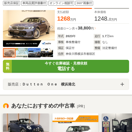
ジ アルピナブルー ヴァーネスカレザーシート シー
販売店保証
車両品質評価書付
オンライン相談可
360°画像付
トヒーター ハーマンカードン ブラインドスポットモ
ニター 全周囲カメラ
支払総額
本体価格
1268
1248.
0
万円
万円
38,800
残価ローン
月々
円
年式
2023
年
走行
1.7
万km
車検
車検整備付
修復
なし
保証
保証付
整備
法定整備付
住所
神奈川県横浜市都筑区
今すぐ在庫確認・見積依頼
無
電話する
料
販売店：
Ｄｕｔｔｏｎ Ｏｎｅ 横浜港北
あなたにおすすめの中古車
［PR］