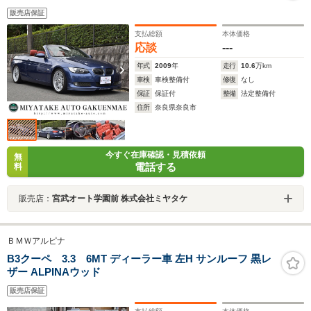
販売店保証
支払総額
本体価格
応談
---
年式
2009
年
走行
10.6
万km
車検
車検整備付
修復
なし
保証
保証付
整備
法定整備付
住所
奈良県奈良市
今すぐ在庫確認・見積依頼
無
電話する
料
販売店：
宮武オート学園前 株式会社ミヤタケ
ＢＭＷアルピナ
B3クーペ 3.3 6MT ディーラー車 左H サンルーフ 黒レ
ザー ALPINAウッド
販売店保証