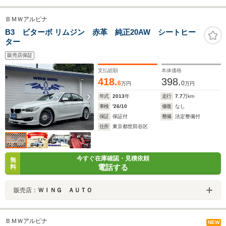
ＢＭＷアルピナ
B3 ビターボ リムジン 赤革 純正20AW シートヒー
ター
販売店保証
支払総額
本体価格
418.
398.
6
0
万円
万円
年式
2013
年
走行
7.7
万km
車検
'26/10
修復
なし
保証
保証付
整備
法定整備付
住所
東京都世田谷区
今すぐ在庫確認・見積依頼
無
電話する
料
販売店：
ＷＩＮＧ ＡＵＴＯ
ＢＭＷアルピナ
NEW