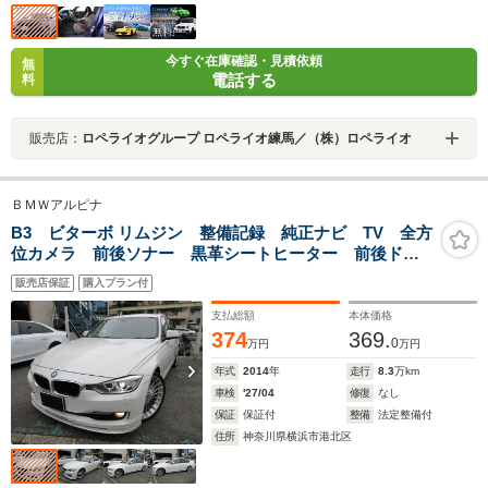
今すぐ在庫確認・見積依頼
無
電話する
料
販売店：
ロペライオグループ ロペライオ練馬／（株）ロペライオ
ＢＭＷアルピナ
B3 ビターボ リムジン 整備記録 純正ナビ TV 全方
位カメラ 前後ソナー 黒革シートヒーター 前後ドラ
レコ ETC 2025年製ヨコハマタイヤ4本 ランバーサポ
販売店保証
購入プラン付
ート
支払総額
本体価格
374
369.
0
万円
万円
年式
2014
年
走行
8.3
万km
車検
'27/04
修復
なし
保証
保証付
整備
法定整備付
住所
神奈川県横浜市港北区