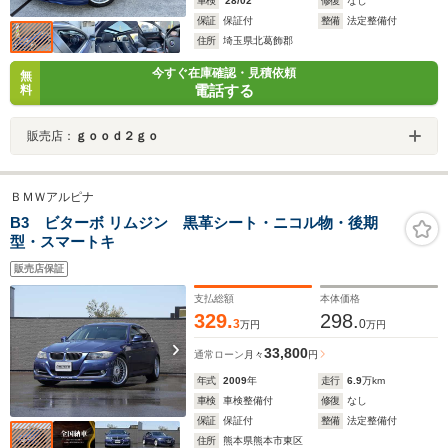
車検
'28/02
修復
なし
保証
保証付
整備
法定整備付
住所
埼玉県北葛飾郡
今すぐ在庫確認・見積依頼
無
電話する
料
販売店：
ｇｏｏｄ２ｇｏ
ＢＭＷアルピナ
B3 ビターボ リムジン 黒革シート・ニコル物・後期
型・スマートキ
販売店保証
支払総額
本体価格
329.
298.
3
0
万円
万円
33,800
通常ローン
月々
円
年式
2009
年
走行
6.9
万km
車検
車検整備付
修復
なし
保証
保証付
整備
法定整備付
住所
熊本県熊本市東区