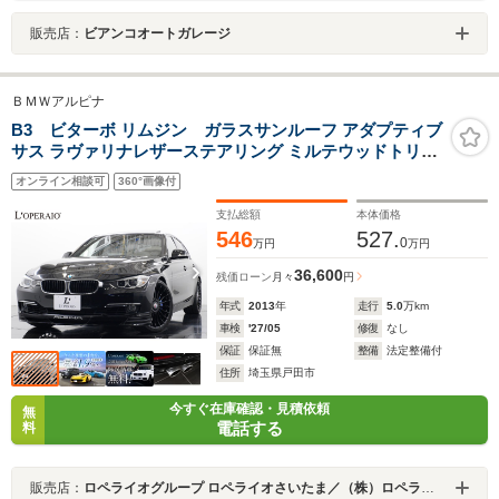
販売店：
ビアンコオートガレージ
ＢＭＷアルピナ
B3 ビターボ リムジン ガラスサンルーフ アダプティブ
サス ラヴァリナレザーステアリング ミルテウッドトリム
ブルーメーター シリアルプレート
オンライン相談可
360°画像付
支払総額
本体価格
546
527.
0
万円
万円
36,600
残価ローン
月々
円
年式
2013
年
走行
5.0
万km
車検
'27/05
修復
なし
保証
保証無
整備
法定整備付
住所
埼玉県戸田市
今すぐ在庫確認・見積依頼
無
電話する
料
販売店：
ロペライオグループ ロペライオさいたま／（株）ロペライオ