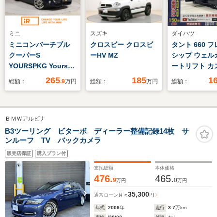
ミニ
スズキ
ダイハツ
ミニコンバーチブル
クロスビー クロスビ
タント 660 
クーパーS
ーHV MZ
シップ ウェル
YOURSPKG Yoursソ
ートリフト カ
フトトップ/アルミホ
RS 福祉車両
265
185
1
総額：
.9
万円
総額：
万円
総額：
イール レザーシート
リフトUPシー
シートヒーター バッ
乗・走行4千K
クカメラ リア障害物
ートアシスト
ＢＭＷアルピナ
センサー クルコン コ
動SD・プッシ
ンフォートアクセス
ート・シート
B3ツーリング ビターボ ディーラー整備記録14枚 サ
ンルーフ TV バックカメラ
純正ナビ ETC2.0 整備
ー・新品TV・
付
カメラ・スマ
販売店保証
購入プラン付
ー・純正フォ
支払総額
本体価格
コン・アイド
476.
465.
9
0
万円
万円
トップ
35,300
通常ローン
月々
円
年式
2009
年
走行
3.7
万km