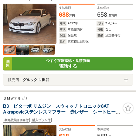
ーダッシュボード Harman/Kardon アルピナ20インチ
AW
支払総額
本体価格
688
658.
0
万円
万円
年式
2017
年
走行
2.4
万km
車検
車検整備付
修復
なし
保証
保証無
整備
法定整備付
住所
東京都世田谷区
今すぐ在庫確認・見積依頼
無
電話する
料
販売店：
グルック 世田谷
ＢＭＷアルピナ
B3 ビターボ リムジン スウィッチトロニック8AT
Akrapovicステンレスマフラー 赤レザー シートヒータ
ー スポーツ・サスペンション レザーダッシュボー
車両品質評価書付
購入プラン付
ド アルピナCLASSIC20インチAW アルピナ・フロン
トリアスポイラー 社外レーダー
支払総額
本体価格