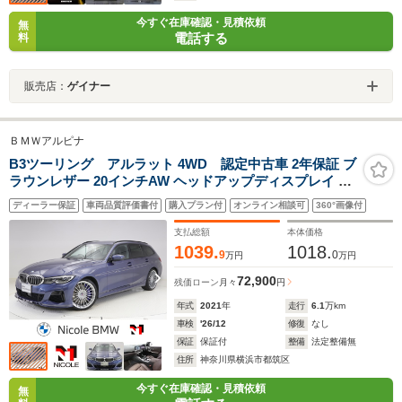
今すぐ在庫確認・見積依頼
無
電話する
料
販売店：
ゲイナー
ＢＭＷアルピナ
B3ツーリング アルラット 4WD 認定中古車 2年保証 ブ
ラウンレザー 20インチAW ヘッドアップディスプレイ ア
クティブクルーズコントロール スイッチトロニック 全周
ディーラー保証
車両品質評価書付
購入プラン付
オンライン相談可
360°画像付
囲カメラ 前後センサー LEDヘッドライト 衝突軽減 車線
逸脱 ステアリングヒーター
支払総額
本体価格
1039.
1018.
9
0
万円
万円
72,900
残価ローン
月々
円
年式
2021
年
走行
6.1
万km
車検
'26/12
修復
なし
保証
保証付
整備
法定整備無
住所
神奈川県横浜市都筑区
今すぐ在庫確認・見積依頼
無