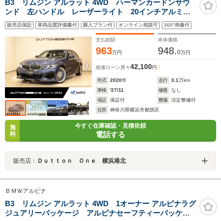
B3 リムジン アルラット 4WD ハーマンカードンサウ
ンド 左ハンドル レーザーライト 20インチアルミ
ブルー&ブラックレザーシート シートヒーター サラウン
販売店保証
車両品質評価書付
購入プラン付
オンライン相談可
360°画像付
ドビューカメラ 純正ナビゲーション パワーシート LEDヘ
ッドライト シートメモリー
支払総額
本体価格
963
948.
0
万円
万円
42,100
残価ローン
月々
円
年式
2020
年
走行
3.1
万km
車検
'27/11
修復
なし
保証
保証付
整備
法定整備付
住所
神奈川県横浜市都筑区
今すぐ在庫確認・見積依頼
無
電話する
料
販売店：
Ｄｕｔｔｏｎ Ｏｎｅ 横浜港北
ＢＭＷアルピナ
B3 リムジン アルラット 4WD 1オーナー アルピナラグ
ジュアリーパッケージ アルピナセーフティーパッケー