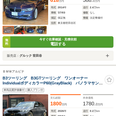
618
588.
0
万円
万円
年式
2014
年
走行
2.4
万km
車検
'27/03
修復
なし
保証
保証無
整備
法定整備付
住所
東京都世田谷区
今すぐ在庫確認・見積依頼
無
電話する
料
販売店：
グルック 世田谷
ＢＭＷアルピナ
B3ツーリング B3GTツーリング ワンオーナー
IndividualボディカラーP60(GrayBlack) パノラマサンル
ーフ harman/kardonサウンド ALPINEセイフティ
車両品質評価書付
購入プラン付
PKG フルレザーメリノ ハイグロスシャドーライン
20インチAW シートヒーター 360°カメラ
支払総額
本体価格
1800
1780.
0
万円
万円
年式
2026
年
走行
0.2
万km