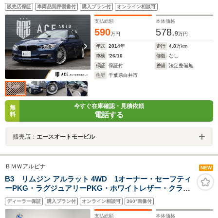
ル シートヒーター パワーシート ナビ サイドカメ
販売店保証
車両品質評価書付
購入プラン付
オンライン相談可
ラ バックカメラ クルーズコントロール
支払総額
本体価格
590
578.
9
万円
万円
年式
2014
年
走行
4.8
万km
車検
'26/10
修復
なし
保証
保証付
整備
法定整備無
住所
千葉県白井市
今すぐ在庫確認・見積依頼
無
電話する
料
販売店：
エースオートモービル
ＢＭＷアルピナ
NEW
B3 リムジン アルラット 4WD 1オーナー・セーフティ
ーPKG・ラグジュアリーPKG・ホワイトレザー・クラッ
シック20AW・HarmanKardon・パドルシフト・オートト
ディーラー保証
購入プラン付
オンライン相談可
360°画像付
ランク・パーキングアシストプラス・ヘッドUPディスプ
レイ・地デジ・ハンドルヒーター
支払総額
本体価格