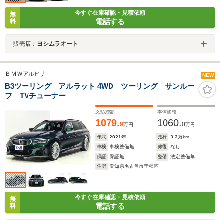
今すぐ在庫確認・見積依頼
無
電話する
料
販売店：
ヨシムラオート
ＢＭＷアルピナ
NEW
B3ツーリング アルラット 4WD ツーリング サンルー
フ TVチューナー
支払総額
本体価格
1079.
1060.
9
0
万円
万円
年式
2021
年
走行
3.2
万km
車検
車検整備無
修復
なし
保証
保証無
整備
法定整備無
住所
愛知県名古屋市千種区
今すぐ在庫確認・見積依頼
無
電話する
料