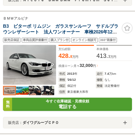
ＢＭＷアルピナ
B3 ビターボ リムジン ガラスサンルーフ サドルブラ
ウンレザーシート 法人ワンオーナー 車検2026年12
月 スペアキー 純正ナビゲーション バックカメラ
販売店保証
車両品質評価書付
購入プラン付
オンライン相談可
360°画像付
支払総額
本体価格
428.
413.
8
3
万円
万円
32,000
残価ローン
月々
円
年式
2013
年
走行
7.4
万km
車検
'26/12
修復
なし
保証
保証付
整備
法定整備付
住所
東京都東大和市
今すぐ在庫確認・見積依頼
無
電話する
料
販売店：
ダイワグループＣＰＯ