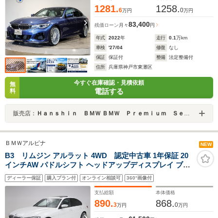
1281.
1258.
6
0
万円
万円
83,400
残価ローン
月々
円
年式
2022
年
走行
0.1
万km
車検
'27/04
修復
なし
保証
保証付
整備
法定整備付
住所
兵庫県神戸市東灘区
今すぐ在庫確認・見積依頼
無
電話する
料
販売店：
Ｈａｎｓｈｉｎ ＢＭＷ ＢＭＷ Ｐｒｅｍｉｕｍ Ｓｅｌｅｃｔｉｏｎ 六甲アイランド
ＢＭＷアルピナ
NEW
B3 リムジン アルラット 4WD 認定中古車 1年保証 20
インチAW パドルシフト ヘッドアップディスプレイ ブラ
ックレザーシート harman/kardon ガラスサンルーフ 全周
ディーラー保証
購入プラン付
オンライン相談可
360°画像付
囲カメラ ステアリングヒーター 電動リアゲート 衝突軽減
アダプティブLED USB
支払総額
本体価格
890.
868.
3
0
万円
万円