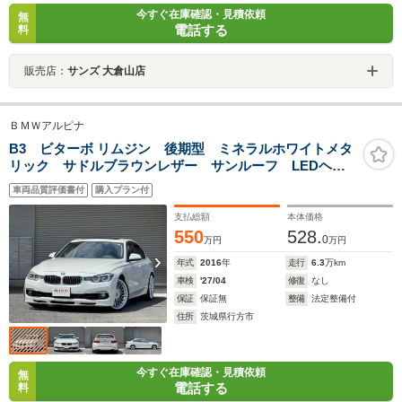
今すぐ在庫確認・見積依頼
無
電話する
料
販売店：
サンズ 大倉山店
ＢＭＷアルピナ
B3 ビターボ リムジン 後期型 ミネラルホワイトメタ
リック サドルブラウンレザー サンルーフ LEDヘッ
ドライト クラシック20インチAW アクラポビッチ製マ
車両品質評価書付
購入プラン付
フラー
支払総額
本体価格
550
528.
0
万円
万円
年式
2016
年
走行
6.3
万km
車検
'27/04
修復
なし
保証
保証無
整備
法定整備付
住所
茨城県行方市
今すぐ在庫確認・見積依頼
無
電話する
料