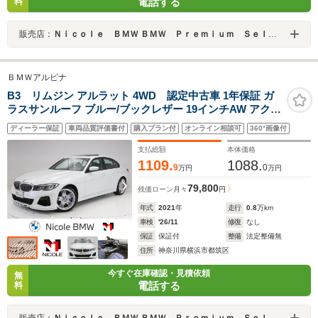
電話する
料
販売店：
Ｎｉｃｏｌｅ ＢＭＷ ＢＭＷ Ｐｒｅｍｉｕｍ Ｓｅｌｅｃｔｉｏｎ 横浜港北
ＢＭＷアルピナ
B3 リムジン アルラット 4WD 認定中古車 1年保証 ガ
ラスサンルーフ ブルー/ブックレザー 19インチAW アクテ
ィブクルーズコントロール リヤカメラ 前後センサー LED
ディーラー保証
車両品質評価書付
購入プラン付
オンライン相談可
360°画像付
ヘッドライト スイッチトロニック 衝突軽減 車線逸脱
USB 電動リヤゲート
支払総額
本体価格
1109.
1088.
9
0
万円
万円
79,800
残価ローン
月々
円
年式
2021
年
走行
0.8
万km
車検
'26/11
修復
なし
保証
保証付
整備
法定整備無
住所
神奈川県横浜市都筑区
今すぐ在庫確認・見積依頼
無
電話する
料
販売店：
Ｎｉｃｏｌｅ ＢＭＷ ＢＭＷ Ｐｒｅｍｉｕｍ Ｓｅｌｅｃｔｉｏｎ 横浜港北