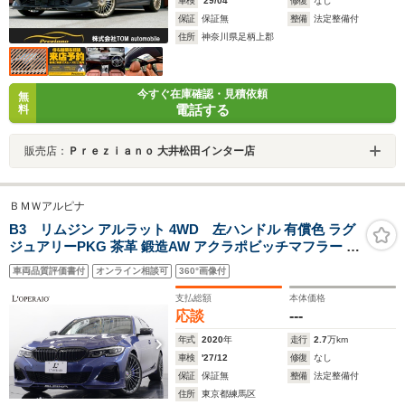
車検
'29/04
修復
なし
保証
保証無
整備
法定整備付
住所
神奈川県足柄上郡
今すぐ在庫確認・見積依頼
無
電話する
料
販売店：
Ｐｒｅｚｉａｎｏ 大井松田インター店
ＢＭＷアルピナ
B3 リムジン アルラット 4WD 左ハンドル 有償色 ラグ
ジュアリーPKG 茶革 鍛造AW アクラポビッチマフラー ブ
ラックキドニー アルピナエンブレム ピアノブラックトリ
車両品質評価書付
オンライン相談可
360°画像付
ム ドライビングアシストプロ パーキングアシストプラス
支払総額
本体価格
応談
---
年式
2020
年
走行
2.7
万km
車検
'27/12
修復
なし
保証
保証無
整備
法定整備付
住所
東京都練馬区