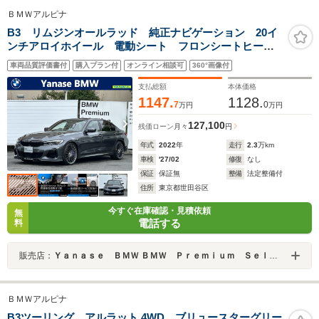
ＢＭＷアルピナ
B3 リムジンオールラッド 純正ナビゲーション 20イ
ンチアロイホイール 電動シート フロンシートヒータ
ー 電動テールゲート 衝突軽減ブレーキ 全周囲カメ
車両品質評価書付
購入プラン付
オンライン相談可
360°画像付
ラ ミネラルグレー
支払総額
本体価格
1147.
1128.
7
0
万円
万円
127,100
残価ローン
月々
円
年式
2022
年
走行
2.3
万km
車検
'27/02
修復
なし
保証
保証無
整備
法定整備付
住所
東京都世田谷区
今すぐ在庫確認・見積依頼
無
電話する
料
販売店：
Ｙａｎａｓｅ ＢＭＷ ＢＭＷ Ｐｒｅｍｉｕｍ Ｓｅｌｅｃｔｉｏｎ 田園調布
ＢＭＷアルピナ
B3ツーリング アルラット 4WD ブリュースターグリー