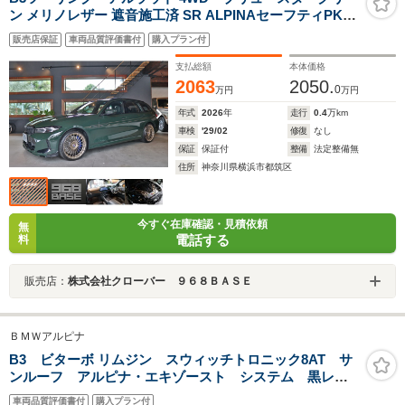
ン メリノレザー 遮音施工済 SR ALPINAセーフティPKG
ドライビングアシストプロフェッショナル ブラックPKG
販売店保証
車両品質評価書付
購入プラン付
harman/kardon アダプティブLEDライト ドラレコ
支払総額
本体価格
2063
2050.
0
万円
万円
年式
2026
年
走行
0.4
万km
車検
'29/02
修復
なし
保証
保証付
整備
法定整備無
住所
神奈川県横浜市都筑区
今すぐ在庫確認・見積依頼
無
電話する
料
販売店：
株式会社クローバー ９６８ＢＡＳＥ
ＢＭＷアルピナ
B3 ビターボ リムジン スウィッチトロニック8AT サ
ンルーフ アルピナ・エキゾースト システム 黒レザ
ー シートヒーター スポーツ・サスペンション レザ
車両品質評価書付
購入プラン付