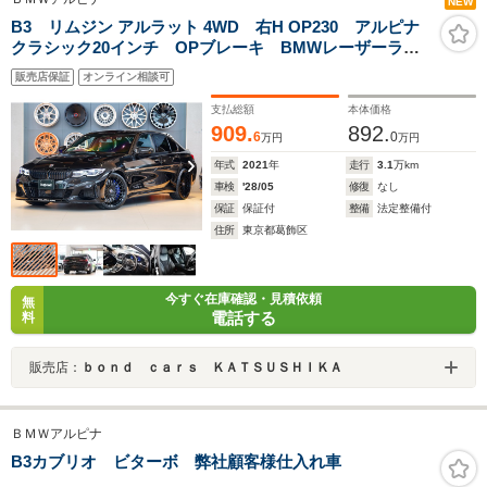
NEW
B3 リムジン アルラット 4WD 右H OP230 アルピナ
クラシック20インチ OPブレーキ BMWレーザーライ
ト パーキングアシストプロフェッショナル ランバー
販売店保証
オンライン相談可
サポート アルピナパドルシフト HUD TVチューナ
ー ハーマンカードン ドラレコ
支払総額
本体価格
909.
892.
6
0
万円
万円
年式
2021
年
走行
3.1
万km
車検
'28/05
修復
なし
保証
保証付
整備
法定整備付
住所
東京都葛飾区
今すぐ在庫確認・見積依頼
無
電話する
料
販売店：
ｂｏｎｄ ｃａｒｓ ＫＡＴＳＵＳＨＩＫＡ
ＢＭＷアルピナ
B3カブリオ ビターボ 弊社顧客様仕入れ車