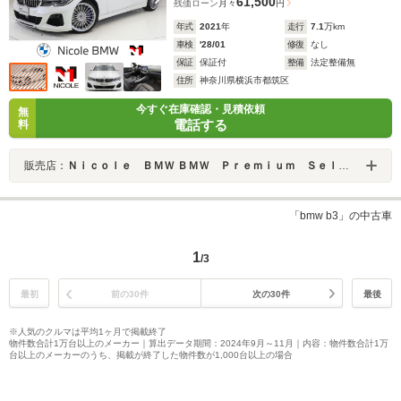
61,500
残価ローン
月々
円
年式
2021
年
走行
7.1
万km
車検
'28/01
修復
なし
保証
保証付
整備
法定整備無
住所
神奈川県横浜市都筑区
今すぐ在庫確認・見積依頼
無
電話する
料
販売店：
Ｎｉｃｏｌｅ ＢＭＷ ＢＭＷ Ｐｒｅｍｉｕｍ Ｓｅｌｅｃｔｉｏｎ 横浜港北
「bmw b3」の中古車
1
/3
最初
前の30件
次の30件
最後
※人気のクルマは平均1ヶ月で掲載終了
物件数合計1万台以上のメーカー｜算出データ期間：2024年9月～11月｜内容：物件数合計1万
台以上のメーカーのうち、掲載が終了した物件数が1,000台以上の場合