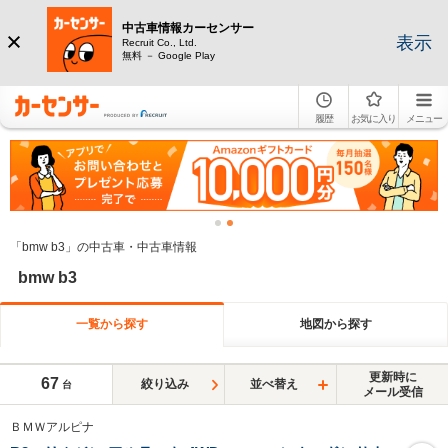
中古車情報カーセンサー
表示
Recruit Co., Ltd.
無料 － Google Play
履歴
お気に入り
メニュー
「bmw b3」の中古車・中古車情報
bmw b3
一覧から探す
地図から探す
更新時に
67
絞り込み
並べ替え
台
メール受信
ＢＭＷアルピナ