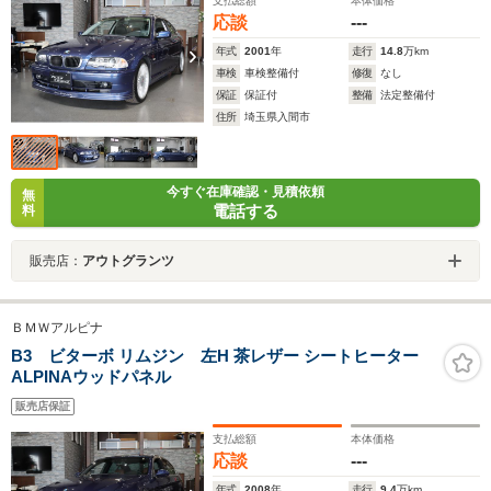
支払総額
本体価格
応談
---
年式
2001
年
走行
14.8
万km
車検
車検整備付
修復
なし
保証
保証付
整備
法定整備付
住所
埼玉県入間市
今すぐ在庫確認・見積依頼
無
電話する
料
販売店：
アウトグランツ
ＢＭＷアルピナ
B3 ビターボ リムジン 左H 茶レザー シートヒーター
ALPINAウッドパネル
販売店保証
支払総額
本体価格
応談
---
年式
2008
年
走行
9.4
万km