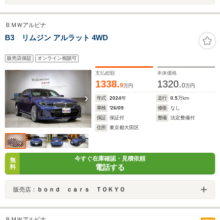
ＢＭＷアルピナ
B3 リムジン アルラット 4WD
販売店保証
オンライン相談可
支払総額
本体価格
1338.
1320.
9
0
万円
万円
年式
2024
年
走行
0.5
万km
車検
'26/09
修復
なし
保証
保証付
整備
法定整備付
住所
東京都大田区
今すぐ在庫確認・見積依頼
無
電話する
料
販売店：
ｂｏｎｄ ｃａｒｓ ＴＯＫＹＯ
ＢＭＷアルピナ