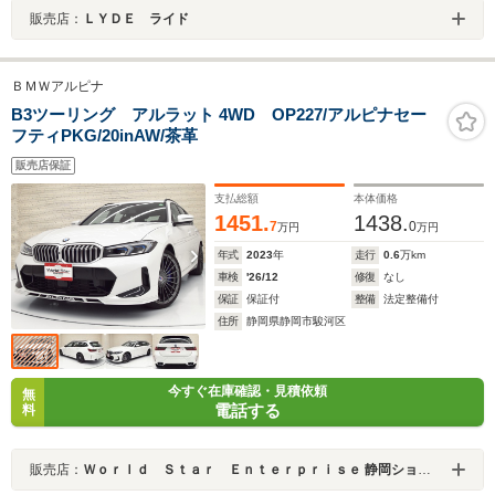
販売店：
ＬＹＤＥ ライド
ＢＭＷアルピナ
B3ツーリング アルラット 4WD OP227/アルピナセー
フティPKG/20inAW/茶革
販売店保証
支払総額
本体価格
1451.
1438.
7
0
万円
万円
年式
2023
年
走行
0.6
万km
車検
'26/12
修復
なし
保証
保証付
整備
法定整備付
住所
静岡県静岡市駿河区
今すぐ在庫確認・見積依頼
無
電話する
料
販売店：
Ｗｏｒｌｄ Ｓｔａｒ Ｅｎｔｅｒｐｒｉｓｅ 静岡ショールーム