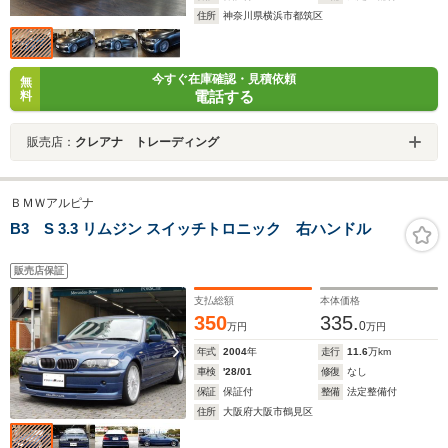
住所
神奈川県横浜市都筑区
今すぐ在庫確認・見積依頼
無
電話する
料
販売店：
クレアナ トレーディング
ＢＭＷアルピナ
B3 S 3.3 リムジン スイッチトロニック 右ハンドル
販売店保証
支払総額
本体価格
350
335.
0
万円
万円
年式
2004
年
走行
11.6
万km
車検
'28/01
修復
なし
保証
保証付
整備
法定整備付
住所
大阪府大阪市鶴見区