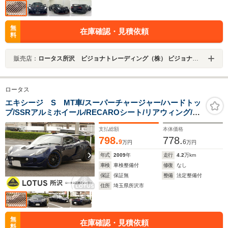
無
在庫確認・見積依頼
料
販売店：
ロータス所沢 ビジョナトレーディング（株） ビジョナグループ
ロータス
エキシージ S MT車/スーパーチャージャー/ハードトッ
プ/SSRアルミホイール/RECAROシート/リアウィング/チ
タン製マフラー/TODAオイルポンプ/OSクラッチ/フロン
支払総額
本体価格
トフラップ/エアコン/オーディオ/社外サスペンション
798.
778.
9
6
万円
万円
年式
2009
年
走行
4.2
万km
車検
車検整備付
修復
なし
保証
保証無
整備
法定整備付
住所
埼玉県所沢市
無
在庫確認・見積依頼
料