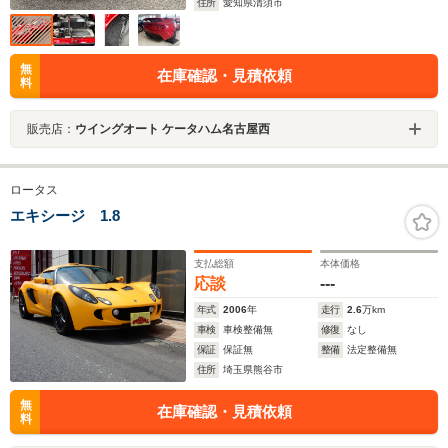
住所
愛知県清須市
無
在庫確認・見積依頼
料
販売店：
ウイングオート ケータハム名古屋西
ロータス
エキシージ 1.8
支払総額
本体価格
応談
---
年式
2006
年
走行
2.6
万km
車検
車検整備無
修復
なし
保証
保証無
整備
法定整備無
住所
埼玉県熊谷市
無
在庫確認・見積依頼
料