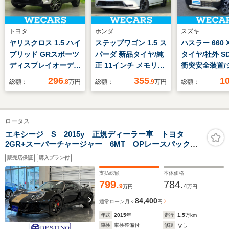
トヨタ
ホンダ
スズキ
ヤリスクロス 1.5 ハイ
ステップワゴン 1.5 ス
ハスラー 660 
ブリッド GRスポーツ
パーダ 新品タイヤ/純
タイヤ/社外 S
ディスプレイオーディ
正 11インチ メモリー
衝突安全装置/
オ8インチ/トヨタセー
ナビ/ホンダセンシン
ヒーター 前席
296
355
1
総額：
.8
万円
総額：
.9
万円
総額：
フティセンス/車線逸
グ/両側電動スライド
脱防止支援シス
脱防止支援システム/
ドア/車線逸脱防止支
ヘッドランプ
ヘッドランプ
援システム/電動バッ
HID/Bluetoo
ロータス
LED/Bluetooth接
クドア/ヘッドランプ
続/EBD付AB
続/ETC/EBD付ABS/横
LED/Bluetooth接
防止装置/アイ
エキシージ S 2015y 正規ディーラー車 トヨタ
2GR+スーパーチャージャー 6MT OPレースパック
滑り防止装置
続/ETC
グストップ
OPプレミアムパック アイボリーレザーシート デジタ
販売店保証
購入プラン付
ルインナーミラー レーダー探知機 ETC
支払総額
本体価格
799.
784.
9
4
万円
万円
84,400
通常ローン
月々
円
年式
2015
年
走行
1.5
万km
車検
車検整備付
修復
なし