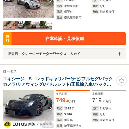
年式
2004
年
走行
0.9
万km
車検
車検整備付
修復
なし
保証
保証付
整備
法定整備付
住所
奈良県奈良市
無
在庫確認・見積依頼
料
販売店：
クレージーモーターワークス ムカイ
ロータス
エキシージ S レッドキャリパー/ナビ/フルセグ/バック
カメラ/リアウィング/パドルシフト/正規輸入車/バックカ
メラ/6気筒DOHCSチャージャー/CBC/ESC/18アルミホイ
支払総額
本体価格
ール/リアルーフスポイラー/メタリックブラック
749.
719.
8
8
万円
万円
年式
2015
年
走行
2.1
万km
車検
'27/02
修復
なし
保証
保証無
整備
法定整備付
住所
埼玉県所沢市