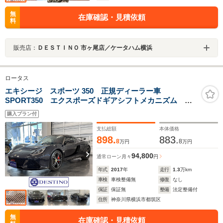
無
在庫確認・見積依頼
料
販売店：
ＤＥＳＴＩＮＯ 市ヶ尾店／ケータハム横浜
ロータス
エキシージ スポーツ 350 正規ディーラー車
SPORT350 エクスポーズドギアシフトメカニズム 軽
量ルーバー式テールゲート 社外デジタルインナーミラ
購入プラン付
ー ETC レッドレザー レッドキャリパー
支払総額
本体価格
898.
883.
8
8
万円
万円
94,800
通常ローン
月々
円
年式
2017
年
走行
1.3
万km
車検
車検整備無
修復
なし
保証
保証無
整備
法定整備付
住所
神奈川県横浜市都筑区
無
在庫確認・見積依頼