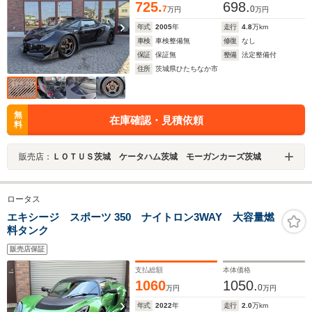
725.
698.
7
0
万円
万円
年式
2005
年
走行
4.8
万km
車検
車検整備無
修復
なし
保証
保証無
整備
法定整備付
住所
茨城県ひたちなか市
無
在庫確認・見積依頼
料
販売店：
ＬＯＴＵＳ茨城 ケータハム茨城 モーガンカーズ茨城
ロータス
エキシージ スポーツ 350 ナイトロン3WAY 大容量燃
料タンク
販売店保証
支払総額
本体価格
1060
1050.
0
万円
万円
年式
2022
年
走行
2.0
万km