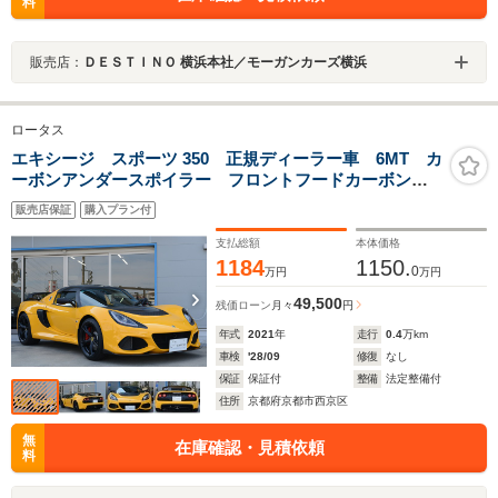
料
販売店：
ＤＥＳＴＩＮＯ 横浜本社／モーガンカーズ横浜
ロータス
エキシージ スポーツ 350 正規ディーラー車 6MT カ
ーボンアンダースポイラー フロントフードカーボン
PPF ルーフパネルカーボンPPF エキゾーストバルブ切
販売店保証
購入プラン付
替スイッチ APレーシングブレードキャリパー 純正17
インチアルミ 室内車庫保管
支払総額
本体価格
1184
1150.
0
万円
万円
49,500
残価ローン
月々
円
年式
2021
年
走行
0.4
万km
車検
'28/09
修復
なし
保証
保証付
整備
法定整備付
住所
京都府京都市西京区
無
在庫確認・見積依頼
料