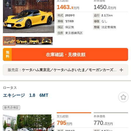
支払総額
本体価格
ドライブレコーダー / リアビューカメラ)
1463.
1450.
9
0
万円
万円
年式
2020
年
走行
2.1
万km
車検
'27/09
修復
なし
保証
保証無
整備
法定整備無
住所
東京都練馬区
無
在庫確認・見積依頼
料
販売店：
ケータハム東京北／ケータハムさいたま／モーガンカーズ東京北
ロータス
エキシージ 1.8 6MT
販売店保証
支払総額
本体価格
795
770.
0
万円
万円