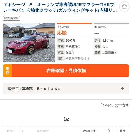
エキシージ S オーリンズ車高調/SJRマフラー/THKブ
レーキパッド/強化クラッチ/ガルウィングキット/内張リア
ルアルカンターラ/エスケレートバケットシート/6点式シ
販売店保証
ートベルト/脱着式ステアリングギス+ハンドル/ワンオフ
デカール
支払総額
本体価格
応談
---
年式
2007
年
走行
4.9
万km
車検
車検整備付
修復
なし
保証
保証付
整備
法定整備付
住所
奈良県大和高田市
無
在庫確認・見積依頼
料
販売店：
車販部 Ｅ－ｃｌａｓｓ
「exige」の中古車
1
/2
最初
前の30件
次の30件
最後