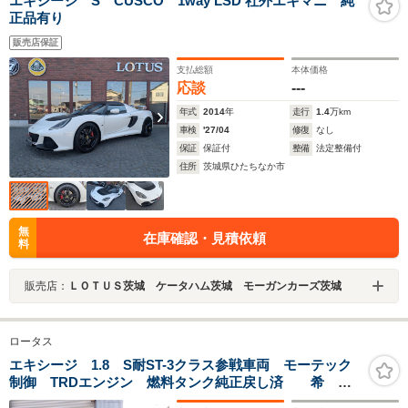
エキシージ S CUSCO 1way LSD 社外エキマニ 純
正品有り
販売店保証
支払総額
本体価格
応談
---
年式
2014
年
走行
1.4
万km
車検
'27/04
修復
なし
保証
保証付
整備
法定整備付
住所
茨城県ひたちなか市
無
在庫確認・見積依頼
料
販売店：
ＬＯＴＵＳ茨城 ケータハム茨城 モーガンカーズ茨城
ロータス
エキシージ 1.8 S耐ST-3クラス参戦車両 モーテック
制御 TRDエンジン 燃料タンク純正戻し済 希
少 レースカーナンバー付き 国内唯一公式戦参戦エキ