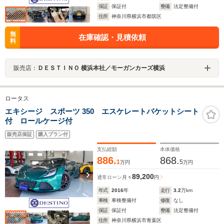
保証
保証付
整備
法定整備付
住所
神奈川県横浜市都筑区
無
在庫確認・見積依頼
料
販売店：
ＤＥＳＴＩＮＯ 横浜本社／モーガンカーズ横浜
ロータス
エキシージ スポーツ 350 エスケレートバケットシート
付 ロールケージ付
販売店保証
購入プラン付
支払総額
本体価格
886.
868.
1
5
万円
万円
89,200
通常ローン
月々
円
年式
2016
年
走行
3.2
万km
車検
車検整備付
修復
なし
保証
保証付
整備
法定整備付
住所
神奈川県横浜市青葉区