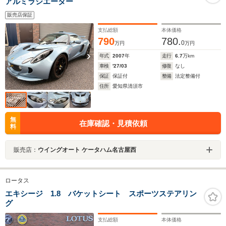
アルミラジエーター
販売店保証
支払総額
本体価格
790
780.
0
万円
万円
年式
2007
年
走行
6.7
万km
車検
'27/03
修復
なし
保証
保証付
整備
法定整備付
住所
愛知県清須市
無
在庫確認・見積依頼
料
販売店：
ウイングオート ケータハム名古屋西
ロータス
エキシージ 1.8 バケットシート スポーツステアリン
グ
支払総額
本体価格