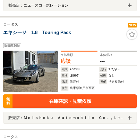
販売店：
ニュースコーポレーション
ロータス
NEW
エキシージ 1.8 Touring Pack
販売店保証
支払総額
本体価格
応談
---
年式
2005
年
走行
1.7
万km
車検
'28/07
修復
なし
保証
保証付
整備
法定整備付
住所
兵庫県神戸市西区
無
在庫確認・見積依頼
料
販売店：
Ｍｅｉｓｈｏｋｕ Ａｕｔｏｍｏｂｉｌｅ Ｃｏ．，Ｌｔｄ．
ロータス