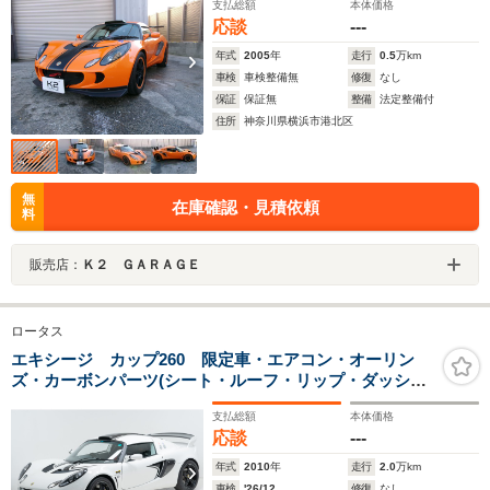
支払総額
本体価格
シージ
応談
---
年式
2005
年
走行
0.5
万km
車検
車検整備無
修復
なし
保証
保証無
整備
法定整備付
住所
神奈川県横浜市港北区
無
在庫確認・見積依頼
料
販売店：
Ｋ２ ＧＡＲＡＧＥ
ロータス
エキシージ カップ260 限定車・エアコン・オーリン
ズ・カーボンパーツ(シート・ルーフ・リップ・ダッシ
ュ・リアスポイラー・アクセスパネル・サイドインテー
支払総額
本体価格
ク・サイドシルパネル)
応談
---
年式
2010
年
走行
2.0
万km
車検
'26/12
修復
なし