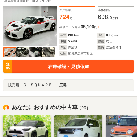
車両品質評価書付
購入プラン付
ポイラー レッドキャリパー ETC
支払総額
本体価格
724
698.
0
万円
万円
35,100
残価ローン
月々
円
年式
2014
年
走行
3.9
万km
車検
'27/06
修復
なし
保証
保証無
整備
法定整備付
住所
広島県広島市西区
無
在庫確認・見積依頼
料
販売店：
Ｇ ＳＱＵＡＲＥ 広島
あなたにおすすめの中古車
［PR］