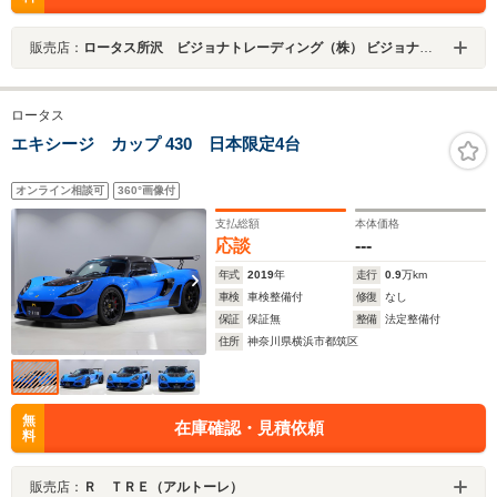
販売店：
ロータス所沢 ビジョナトレーディング（株） ビジョナグループ
ロータス
エキシージ カップ 430 日本限定4台
オンライン相談可
360°画像付
支払総額
本体価格
応談
---
年式
2019
年
走行
0.9
万km
車検
車検整備付
修復
なし
保証
保証無
整備
法定整備付
住所
神奈川県横浜市都筑区
無
在庫確認・見積依頼
料
販売店：
Ｒ ＴＲＥ（アルトーレ）