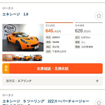
ロータス
エキシージ 1.8
支払総額
本体価格
645.
628.
4
0
万円
万円
年式
2005
年
走行
2.9
万km
車検
'26/08
修復
なし
保証
保証無
整備
法定整備無
住所
千葉県山武市
無
在庫確認・見積依頼
料
販売店：
エフリンク
ロータス
エキシージ S ツーリング 2ZZスーパーチャージャー