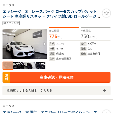
ロータス
エキシージ S レースパック ロータスカップバケット
シート 車高調サスキット クワイフ製LSD ロールゲージ
アドバンレーシングアルミF:17 R:18インチ
購入プラン付
支払総額
本体価格
775
750.
0
万円
万円
年式
2014
年
走行
2.1
万km
車検
'27/06
修復
なし
保証
保証無
整備
法定整備付
住所
東京都墨田区
無
在庫確認・見積依頼
料
販売店：
ＬＥＧＡＭＥ ＣＡＲＳ
ロータス
エキシージ 70周年 アニバーサリーエディション ス