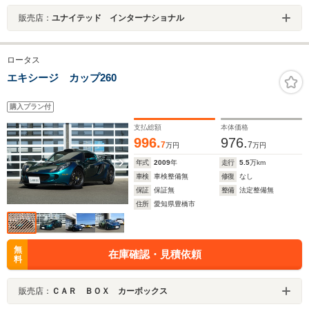
販売店：
ユナイテッド インターナショナル
ロータス
エキシージ カップ260
購入プラン付
支払総額
本体価格
996.
976.
7
7
万円
万円
年式
2009
年
走行
5.5
万km
車検
車検整備無
修復
なし
保証
保証無
整備
法定整備無
住所
愛知県豊橋市
無
在庫確認・見積依頼
料
販売店：
ＣＡＲ ＢＯＸ カーボックス