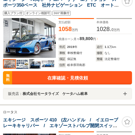
ポーツ350ベース 社外ナビゲーション ETC オートク
ルーズ レッドキャリパー 日本16台限定 カーボンス
購入プラン付
オンライン相談可
360°画像付
ポーツシート アルカンタラステアリング
支払総額
本体価格
1058
1028.
0
万円
万円
89,800
残価ローン
月々
円
年式
2019
年
走行
1.1
万km
車検
車検整備付
修復
なし
保証
保証無
整備
法定整備付
住所
岐阜県羽島郡
無
在庫確認・見積依頼
料
販売店：
株式会社モータライズ ケータハム岐阜
ロータス
エキシージ スポーツ 410 (左ハンドル / イエローブ
レーキキャリパー / エキゾーストバルブ開閉スイッ
チ / LEDヘッドライト / デジタルインナーミラー&