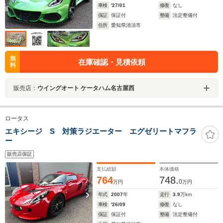
車検
'27/01
修復
なし
保証
保証付
整備
法定整備付
住所
愛知県清須市
無
在庫確認・見積依頼
料
販売店：
ウイングオート ケータハム名古屋西
ロータス
エキシージ S 対策ラジエーター エグゼリートマフラ
ー
販売店保証
支払総額
本体価格
764
748.
0
万円
万円
年式
2007
年
走行
3.9
万km
車検
'26/09
修復
なし
保証
保証付
整備
法定整備付