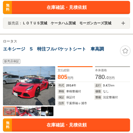
無
在庫確認・見積依頼
料
販売店：
ＬＯＴＵＳ茨城 ケータハム茨城 モーガンカーズ茨城
ロータス
エキシージ S 特注フルバケットシート 車高調
販売店保証
支払総額
本体価格
805
780.
0
万円
万円
年式
2014
年
走行
3.4
万km
車検
車検整備付
修復
なし
保証
保証付
整備
法定整備付
住所
千葉県袖ヶ浦市
無
在庫確認・見積依頼
料