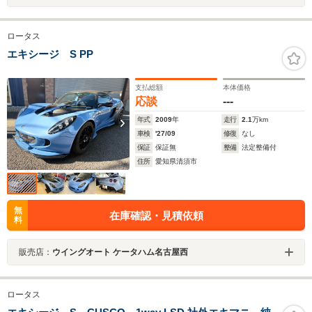
ロータス
エキシージ S PP
支払総額
本体価格
応談
---
年式
2009
年
走行
2.1
万km
車検
'27/09
修復
なし
保証
保証無
整備
法定整備付
住所
愛知県清須市
無
在庫確認・見積依頼
料
販売店：
ウイングオート ケータハム名古屋西
ロータス