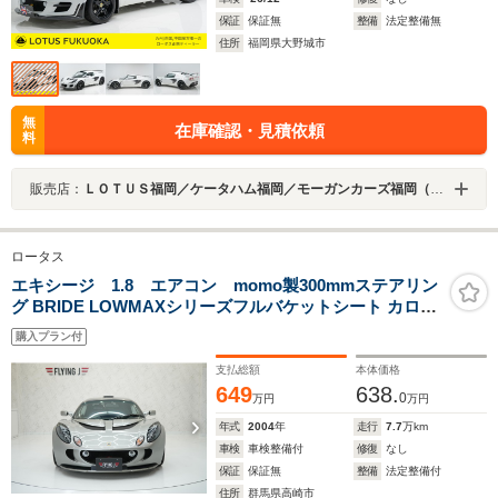
保証
保証無
整備
法定整備無
住所
福岡県大野城市
無
在庫確認・見積依頼
料
販売店：
ＬＯＴＵＳ福岡／ケータハム福岡／モーガンカーズ福岡（株）ＵＫＳＰＯＲＴＳＣＡＲＳ
ロータス
エキシージ 1.8 エアコン momo製300mmステアリン
グ BRIDE LOWMAXシリーズフルバケットシート カロッ
ツェリア製オーディオ ETC
購入プラン付
支払総額
本体価格
649
638.
0
万円
万円
年式
2004
年
走行
7.7
万km
車検
車検整備付
修復
なし
保証
保証無
整備
法定整備付
住所
群馬県高崎市