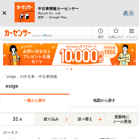
中古車情報カーセンサー
表示
Recruit Co., Ltd.
無料 － Google Play
履歴
お気に入り
メニュー
「exige」の中古車・中古車情報
exige
一覧から探す
地図から探す
更新時に
31
絞り込み
並べ替え
台
メール受信
ロータス