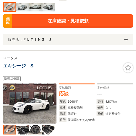
無
在庫確認・見積依頼
料
販売店：
ＦＬＹＩＮＧ Ｊ
ロータス
エキシージ S
販売店保証
支払総額
本体価格
応談
---
年式
2008
年
走行
4.8
万km
車検
車検整備無
修復
なし
保証
保証付
整備
法定整備付
住所
茨城県ひたちなか市