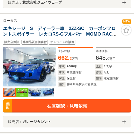
販売店：
株式会社ジェイウェーブ
ロータス
NEW
エキシージ S ディーラー車 2ZZ-SC カーボンフロ
ントスポイラー レカロRS-Gフルバケ MOMO RACE
ステアリング ステアリングクイックリリース リアビ
販売店保証
車両品質評価書付
オンライン相談可
ューモニター カロッツェリア1DINオーディオ
支払総額
本体価格
662.
648.
2
0
万円
万円
年式
2006
年
走行
3.7
万km
車検
車検整備付
修復
なし
保証
保証付
整備
法定整備付
住所
神奈川県横浜市青葉区
無
在庫確認・見積依頼
料
販売店：
ガレージカレント