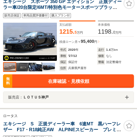
エキシージ スポーツ 350 GP エディション 正規ディー
ラー車/20台限定/6MT/特別色モータースポーツブラッ
ク/Mars Gold特別ハイライトペイント/カーボンFスプリ
販売店保証
車両品質評価書付
購入プラン付
ッター&アクセスパネル&ハードトップ/ゴールドインテリ
アカラーパック/ブラック軽量鍛造ホイール
支払総額
本体価格
1215.
1198.
5
0
万円
万円
95,400
残価ローン
月々
円
年式
2020
年
走行
1.4
万km
車検
'27/12
修復
なし
保証
保証付
整備
法定整備付
住所
兵庫県芦屋市
無
在庫確認・見積依頼
料
販売店：
ＬＯＴＵＳ神戸
ロータス
エキシージ S 正規ディーラー車 6速MT 黒ハーフレ
ザー F17・R18純正AW ALPINEスピーカー プレミア
ムスポーツパック レースパック 純正リアトランクス