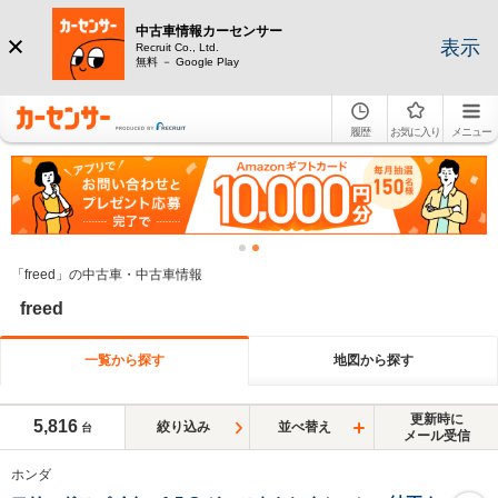
中古車情報カーセンサー
表示
Recruit Co., Ltd.
無料 － Google Play
履歴
お気に入り
メニュー
「freed」の中古車・中古車情報
freed
一覧から探す
地図から探す
更新時に
5,816
絞り込み
並べ替え
台
メール受信
ホンダ