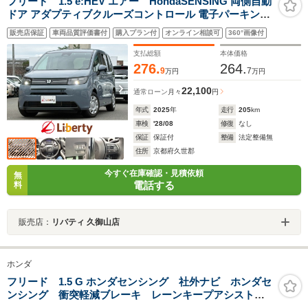
フリード 1.5 e:HEV エアー HondaSENSING 両側自動
ドア アダプティブクルーズコントロール 電子パーキング
LEDヘッドライト スマートキー プッシュスタート 障害物
販売店保証
車両品質評価書付
購入プラン付
オンライン相談可
360°画像付
センサー オートエアコン
支払総額
本体価格
276.
264.
9
7
万円
万円
22,100
通常ローン
月々
円
年式
2025
年
走行
205
km
車検
'28/08
修復
なし
保証
保証付
整備
法定整備無
住所
京都府久世郡
今すぐ在庫確認・見積依頼
無
電話する
料
販売店：
リバティ 久御山店
ホンダ
フリード 1.5 G ホンダセンシング 社外ナビ ホンダセ
ンシング 衝突軽減ブレーキ レーンキープアシスト
レーダークルーズコントロール 両側電動スライドド