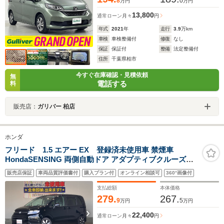
8
0
万円
万円
13,800
通常ローン
月々
円
年式
2021
年
走行
3.9
万km
車検
車検整備付
修復
なし
保証
保証付
整備
法定整備付
住所
千葉県柏市
今すぐ在庫確認・見積依頼
無
電話する
料
販売店：
ガリバー 柏店
ホンダ
フリード 1.5 エアー EX 登録済未使用車 禁煙車
HondaSENSING 両側自動ドア アダプティブクルーズコ
ントロール 電子パーキング ブラインドスポットモニター
販売店保証
車両品質評価書付
購入プラン付
オンライン相談可
360°画像付
前席シートヒーター 革巻きステアリング 純正アルミホイ
ール
支払総額
本体価格
279.
267.
9
5
万円
万円
22,400
通常ローン
月々
円