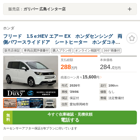
販売店：
ガリバー 広島インター店
ホンダ
フリード 1.5 e:HEV エアー EX ホンダセンシング 両
側パワースライドドア シートヒーター ホンダコネク
トナビ対応 本革ステアリング オートエアコン リア
販売店保証
車両品質評価書付
購入プラン付
オンライン相談可
360°画像付
クーラー LEDヘッドランプ 電動格納ドアミラー ス
マートキー 15インチアルミ
支払総額
本体価格
288
284.
0
万円
万円
15,600
残価ローン
月々
円
年式
2026
年
走行
106
km
車検
'29/06
修復
なし
保証
保証付
整備
法定整備付
住所
愛知県岡崎市
今すぐ在庫確認・見積依頼
無
電話する
料
カーセンサーアフター保証がBプランに付いています