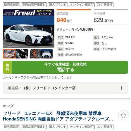
ー OPサイドスポイラー パノラミックビューモニター エ
販売店保証
車両品質評価書付
購入プラン付
オンライン相談可
360°画像付
アロスタビライジングフィン 三眼LEDヘッド 前後ドラレ
コ ドアハンドルカバー 禁煙車
支払総額
本体価格
846
829.
0
万円
万円
54,800
通常ローン
月々
円
年式
2023
年
走行
1.2
万km
車検
'28/07
修復
なし
保証
保証付
整備
法定整備付
住所
愛知県豊田市
今すぐ在庫確認・見積依頼
無
電話する
料
カーセンサーアフター保証がBプランに付いています
販売店：
（株）フリード トヨタインター店
ホンダ
フリード 1.5 エアー EX 登録済未使用車 禁煙車
HondaSENSING 両側自動ドア アダプティブクルーズコ
ントロール 電子パーキング ブラインドスポットモニター
販売店保証
車両品質評価書付
購入プラン付
オンライン相談可
360°画像付
前席シートヒーター LEDヘッドライト スマートキー 純正