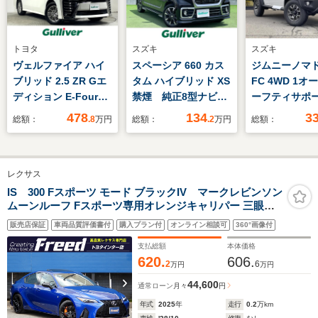
トヨタ
スズキ
スズキ
ヴェルファイア ハイ
スペーシア 660 カス
ジムニーノマド 
ブリッド 2.5 ZR Gエ
タム ハイブリッド XS
FC 4WD 1オ
ディション E-Four
禁煙 純正8型ナビ
ーフティサポ
4WD 黒革シート 三眼
全方位カメラ ヘッド
車
478
134
3
総額：
.8
万円
総額：
.2
万円
総額：
LED 純正ナビTV バッ
アップディスプレイ
クカメラ フリップダ
デュアルカメラブレー
ウンモニター 3眼LED
キサポート レーダー
レクサス
レーダーC 衝突軽減
クルーズコントロー
レーンアシストシート
ル コーナーセンサ
IS 300 Fスポーツ モード ブラックIV マークレビンソン
ムーンルーフ Fスポーツ専用オレンジキャリパー 三眼
ヒーター/エアコン 電
ー 両側電動ドア 半
LEDヘッド BBS製19インチ鍛造ホイール パノラミックビ
動リアゲート オート
革シート シートヒー
販売店保証
車両品質評価書付
購入プラン付
オンライン相談可
360°画像付
ューモニター 銀墨ブラックアッシュパネル 純正フロアマ
ハイビーム ドラレコ
ター 100Vコンセン
ット 1オーナー車 禁煙 特別仕様車
支払総額
本体価格
ETC ハンドルヒータ
ト
620.
606.
2
6
万円
万円
ー
44,600
通常ローン
月々
円
年式
2025
年
走行
0.2
万km