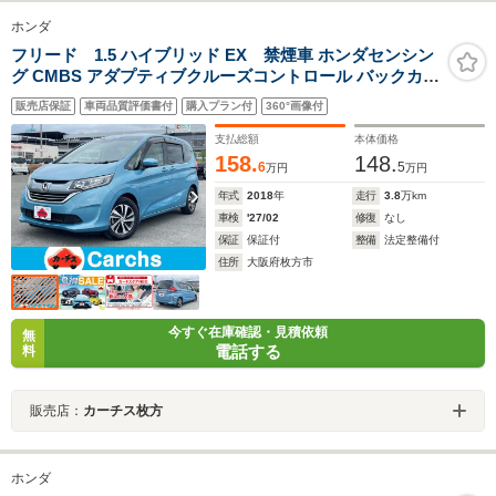
ホンダ
フリード 1.5 ハイブリッド EX 禁煙車 ホンダセンシン
グ CMBS アダプティブクルーズコントロール バックカメ
ラ F席シートヒーター 両側パワースライドドア カロッツ
販売店保証
車両品質評価書付
購入プラン付
360°画像付
ェリアメモリーナビ フルセグ DVD再生 BTオーディオ
ETC 純正15AW LEDヘッド
支払総額
本体価格
158.
148.
6
5
万円
万円
年式
2018
年
走行
3.8
万km
車検
'27/02
修復
なし
保証
保証付
整備
法定整備付
住所
大阪府枚方市
今すぐ在庫確認・見積依頼
無
電話する
料
販売店：
カーチス枚方
ホンダ