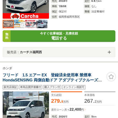
年式
2018
年
走行
6.8
万km
車検
'28/08
修復
なし
保証
保証付
整備
法定整備付
住所
福岡県福岡市西区
今すぐ在庫確認・見積依頼
無
電話する
料
販売店：
カーチス福岡西
ホンダ
フリード 1.5 エアー EX 登録済未使用車 禁煙車
HondaSENSING 両側自動ドア アダプティブクルーズコ
ントロール 電子パーキング 前席シートヒーター ブライン
販売店保証
車両品質評価書付
購入プラン付
オンライン相談可
ドスポットモニター LEDヘッドライト スマートキー 純正
アルミホイール
支払総額
本体価格
279.
267.
9
2
万円
万円
22,400
通常ローン
月々
円
年式
2026
年
走行
5
km