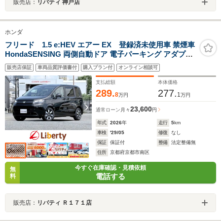
販売店：
リバティ 神戸店
ホンダ
フリード 1.5 e:HEV エアー EX 登録済未使用車 禁煙車
HondaSENSING 両側自動ドア 電子パーキング アダプテ
ィブクルーズコントロール 前席シートヒーター ブライン
販売店保証
車両品質評価書付
購入プラン付
オンライン相談可
ドスポットモニター LEDヘッドライト スマートキー 純正
アルミホイール
支払総額
本体価格
289.
277.
8
1
万円
万円
23,600
通常ローン
月々
円
年式
2026
年
走行
5
km
車検
'29/05
修復
なし
保証
保証付
整備
法定整備無
住所
京都府京都市南区
今すぐ在庫確認・見積依頼
無
電話する
料
販売店：
リバティ Ｒ１７１店