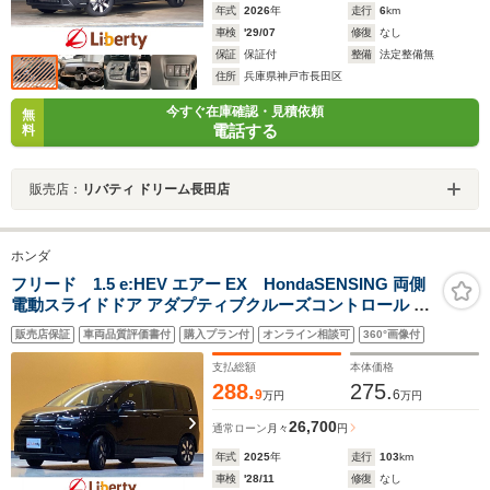
年式
2026
年
走行
6
km
車検
'29/07
修復
なし
保証
保証付
整備
法定整備無
住所
兵庫県神戸市長田区
今すぐ在庫確認・見積依頼
無
電話する
料
販売店：
リバティ ドリーム長田店
ホンダ
フリード 1.5 e:HEV エアー EX HondaSENSING 両側
電動スライドドア アダプティブクルーズコントロール 純
正アルミホイール 電子パーキング オートブレーキホール
販売店保証
車両品質評価書付
購入プラン付
オンライン相談可
360°画像付
ド ロールサンシェード 前席シートヒーター スマートキー
スマートキー
支払総額
本体価格
288.
275.
9
6
万円
万円
26,700
通常ローン
月々
円
年式
2025
年
走行
103
km
車検
'28/11
修復
なし