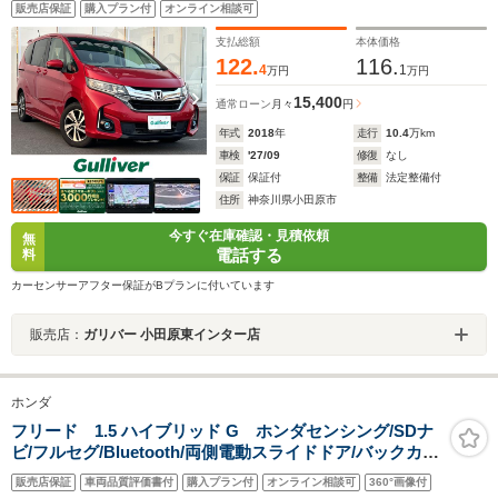
販売店保証
購入プラン付
オンライン相談可
ア 前後ドラレコ バックカメラ ETC スマーキー
CD DVD BT フルセグ
支払総額
本体価格
122.
116.
4
1
万円
万円
15,400
通常ローン
月々
円
年式
2018
年
走行
10.4
万km
車検
'27/09
修復
なし
保証
保証付
整備
法定整備付
住所
神奈川県小田原市
今すぐ在庫確認・見積依頼
無
電話する
料
カーセンサーアフター保証がBプランに付いています
販売店：
ガリバー 小田原東インター店
ホンダ
フリード 1.5 ハイブリッド G ホンダセンシング/SDナ
ビ/フルセグ/Bluetooth/両側電動スライドドア/バックカメ
ラ/ETC/前席シートヒーター/ドライブレコーダー/衝突被
販売店保証
車両品質評価書付
購入プラン付
オンライン相談可
360°画像付
害軽減ブレーキ/車線逸脱防止/追従式クルーズコントロー