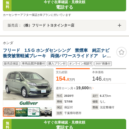
今すぐ在庫確認・見積依頼
無
電話する
料
カーセンサーアフター保証がBプランに付いています
販売店：
（株）フリード トヨタインター店
ホンダ
フリード 1.5 G ホンダセンシング 禁煙車 純正ナビ
衝突被害軽減ブレーキ 両側パワースライドドア レー
ダークルーズコントロール シートヒーター ビルトイ
販売店保証
車両品質評価書付
購入プラン付
オンライン相談可
360°画像付
ンETC 車線逸脱警報 バックカメラ フルセグ
Bluetooth スマートキー
支払総額
本体価格
154.
146.
8
6
万円
万円
19,600
通常ローン
月々
円
年式
2020
年
走行
6.2
万km
車検
'27/08
修復
なし
保証
保証付
整備
法定整備付
住所
千葉県印西市
今すぐ在庫確認・見積依頼
無
電話する
料