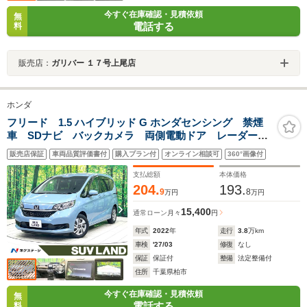
今すぐ在庫確認・見積依頼
無
電話する
料
販売店：
ガリバー １７号上尾店
ホンダ
フリード 1.5 ハイブリッド G ホンダセンシング 禁煙
車 SDナビ バックカメラ 両側電動ドア レーダーク
ルーズ シートヒーター 衝突被害軽減 コーナーセン
販売店保証
車両品質評価書付
購入プラン付
オンライン相談可
360°画像付
サー LEDヘッド ETC 純正15インチアルミ 車線逸
脱警報 オートライト オートエアコン
支払総額
本体価格
204.
193.
9
8
万円
万円
15,400
通常ローン
月々
円
年式
2022
年
走行
3.8
万km
車検
'27/03
修復
なし
保証
保証付
整備
法定整備付
住所
千葉県柏市
今すぐ在庫確認・見積依頼
無
電話する
料