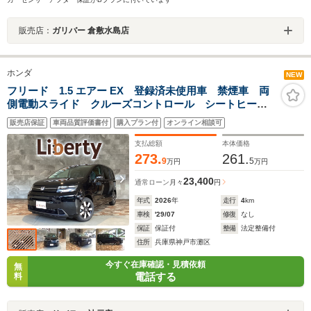
販売店：
ガリバー 倉敷水島店
ホンダ
NEW
フリード 1.5 エアー EX 登録済未使用車 禁煙車 両
側電動スライド クルーズコントロール シートヒータ
ー 後席サーキュレーター バックカメラ 衝突軽減ブ
販売店保証
車両品質評価書付
購入プラン付
オンライン相談可
レーキ 純正15インチアルミホイール ブラインドスポ
ットモニター
支払総額
本体価格
273.
261.
9
5
万円
万円
23,400
通常ローン
月々
円
年式
2026
年
走行
4
km
車検
'29/07
修復
なし
保証
保証付
整備
法定整備付
住所
兵庫県神戸市灘区
今すぐ在庫確認・見積依頼
無
電話する
料