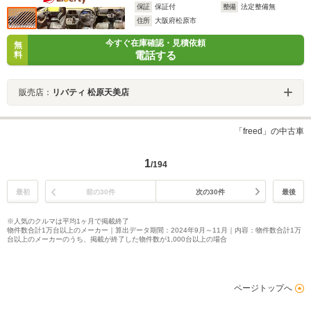
保証
保証付
整備
法定整備無
住所
大阪府松原市
今すぐ在庫確認・見積依頼
無
電話する
料
販売店：
リバティ 松原天美店
「freed」の中古車
1
/194
最初
前の30件
次の30件
最後
※人気のクルマは平均1ヶ月で掲載終了
物件数合計1万台以上のメーカー｜算出データ期間：2024年9月～11月｜内容：物件数合計1万
台以上のメーカーのうち、掲載が終了した物件数が1,000台以上の場合
ページトップへ