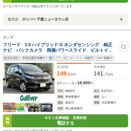
カーセンサーアフター保証がBプランに付いています
販売店：
ガリバー 千葉ニュータウン店
ホンダ
フリード 1.5 ハイブリッド G ホンダセンシング 純正
ナビ バックカメラ 両側パワースライド ビルトイン
ETC フルセグTV 追従型クルコン Bluetooth プッシ
販売店保証
車両品質評価書付
購入プラン付
オンライン相談可
360°画像付
ュスタート USB接続 スマートキー CD/DVD再生
オートライト ドアバイザ
支払総額
本体価格
149.
141.
8
7
万円
万円
18,900
通常ローン
月々
円
年式
2021
年
走行
8.2
万km
車検
車検整備付
修復
なし
保証
保証付
整備
法定整備付
住所
岡山県倉敷市
今すぐ在庫確認・見積依頼
無
電話する
料
カーセンサーアフター保証がBプランに付いています