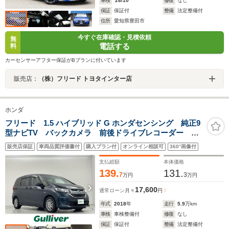
車検
'28/10
修復
なし
保証
保証付
整備
法定整備付
住所
愛知県豊田市
今すぐ在庫確認・見積依頼
無
電話する
料
カーセンサーアフター保証がBプランに付いています
販売店：
（株）フリード トヨタインター店
ホンダ
フリード 1.5 ハイブリッド G ホンダセンシング 純正9
型ナビTV バックカメラ 前後ドライブレコーダー ビ
ルトインETC 両側パワースライドドア LEDヘッドラ
販売店保証
車両品質評価書付
購入プラン付
オンライン相談可
360°画像付
イト 社外15インチAW 純正フロアマット ドアバイザ
ー 衝突軽減 スマートキー 禁煙車
支払総額
本体価格
139.
131.
7
3
万円
万円
17,600
通常ローン
月々
円
年式
2018
年
走行
5.9
万km
車検
車検整備付
修復
なし
保証
保証付
整備
法定整備付