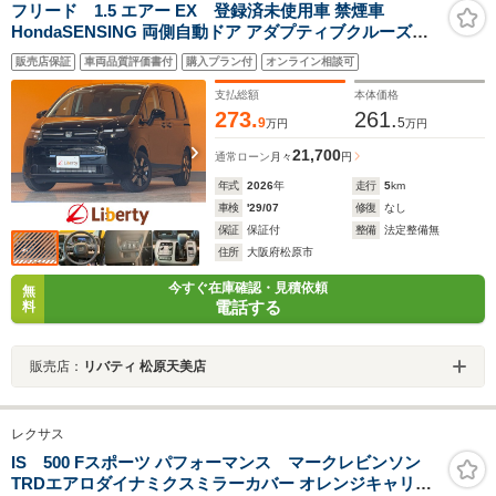
フリード 1.5 エアー EX 登録済未使用車 禁煙車
HondaSENSING 両側自動ドア アダプティブクルーズコ
ントロール 電子パーキング 前席シートヒーター ブライン
販売店保証
車両品質評価書付
購入プラン付
オンライン相談可
ドスポットモニター LEDヘッドライト スマートキー 純正
アルミホイール
支払総額
本体価格
273.
261.
9
5
万円
万円
21,700
通常ローン
月々
円
年式
2026
年
走行
5
km
車検
'29/07
修復
なし
保証
保証付
整備
法定整備無
住所
大阪府松原市
今すぐ在庫確認・見積依頼
無
電話する
料
販売店：
リバティ 松原天美店
レクサス
IS 500 Fスポーツ パフォーマンス マークレビンソン
TRDエアロダイナミクスミラーカバー オレンジキャリパ