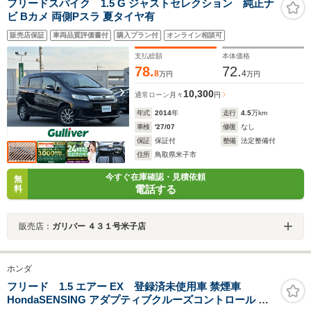
フリードスパイク 1.5 G ジャストセレクション 純正ナ
ビ Bカメ 両側Pスラ 夏タイヤ有
販売店保証
車両品質評価書付
購入プラン付
オンライン相談可
支払総額
本体価格
78.
72.
8
4
万円
万円
10,300
通常ローン
月々
円
年式
2014
年
走行
4.5
万km
車検
'27/07
修復
なし
保証
保証付
整備
法定整備付
住所
鳥取県米子市
今すぐ在庫確認・見積依頼
無
電話する
料
販売店：
ガリバー ４３１号米子店
ホンダ
フリード 1.5 エアー EX 登録済未使用車 禁煙車
HondaSENSING アダプティブクルーズコントロール 電