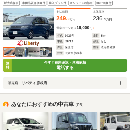
子パーキング 両側自動ドア ブラインドスポットモニター
販売店保証
車両品質評価書付
購入プラン付
オンライン相談可
360°画像付
LEDヘッドライト 前席シートヒーター スマートキー 純正
アルミホイール
支払総額
本体価格
249.
236.
9
9
万円
万円
19,000
通常ローン
月々
円
年式
2025
年
走行
3
km
車検
'28/12
修復
なし
保証
保証付
整備
法定整備無
住所
滋賀県彦根市
今すぐ在庫確認・見積依頼
無
電話する
料
販売店：
リバティ 彦根店
あなたにおすすめの中古車
［PR］