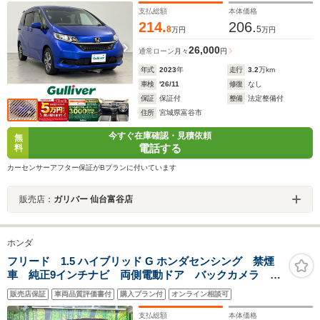
ル/LEDライト/禁煙車
支払総額
本体価格
214.
206.
8
5
万円
万円
26,000
通常ローン
月々
円
年式
2023
年
走行
3.2
万km
車検
'26/11
修復
なし
保証
保証付
整備
法定整備付
住所
宮城県富谷市
今すぐ在庫確認・見積依頼
無
電話する
料
カーセンサーアフター保証がBプランに付いています
販売店：
ガリバー 仙台富谷店
ホンダ
フリード 1.5 ハイブリッド G ホンダセンシング 禁煙
車 純正9インチナビ 両側電動ドア バックカメラ 衝
突被害軽減システム ハーフレザーシート コーナー
販売店保証
車両品質評価書付
購入プラン付
オンライン相談可
センサー スマートキー LEDヘッド ビルトイン
ETC 純正15インチアルミ オートライト
支払総額
本体価格