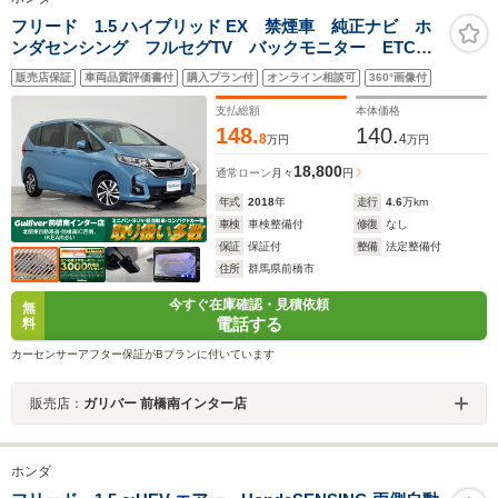
フリード 1.5 ハイブリッド EX 禁煙車 純正ナビ ホ
ンダセンシング フルセグTV バックモニター ETC
両側パワースライドドア LEDヘッドライト レーンキ
販売店保証
車両品質評価書付
購入プラン付
オンライン相談可
360°画像付
ープアシスト 純正ホロアマット 純正アルミホイー
ル 横滑り防止装置
支払総額
本体価格
148.
140.
8
4
万円
万円
18,800
通常ローン
月々
円
年式
2018
年
走行
4.6
万km
車検
車検整備付
修復
なし
保証
保証付
整備
法定整備付
住所
群馬県前橋市
今すぐ在庫確認・見積依頼
無
電話する
料
カーセンサーアフター保証がBプランに付いています
販売店：
ガリバー 前橋南インター店
ホンダ