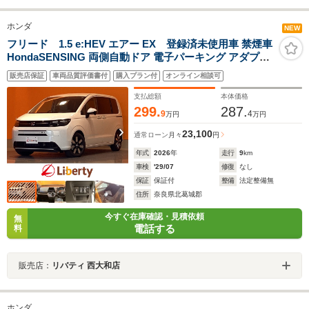
ホンダ
NEW
フリード 1.5 e:HEV エアー EX 登録済未使用車 禁煙車
HondaSENSING 両側自動ドア 電子パーキング アダプテ
ィブクルーズコントロール ブラインドスポットモニター
販売店保証
車両品質評価書付
購入プラン付
オンライン相談可
両側自動ドア LEDヘッドライト スマートキー 純正アルミ
ホイール
支払総額
本体価格
299.
287.
9
4
万円
万円
23,100
通常ローン
月々
円
年式
2026
年
走行
9
km
車検
'29/07
修復
なし
保証
保証付
整備
法定整備無
住所
奈良県北葛城郡
今すぐ在庫確認・見積依頼
無
電話する
料
販売店：
リバティ 西大和店
ホンダ