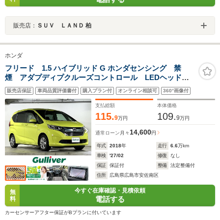
販売店：
ＳＵＶ ＬＡＮＤ 柏
ホンダ
フリード 1.5 ハイブリッド G ホンダセンシング 禁
煙 アダプディプクルーズコントロール LEDヘッドラ
イト 両側パワースライドドア 純正ナビ バックカメ
販売店保証
車両品質評価書付
購入プラン付
オンライン相談可
360°画像付
ラ ビルトインETC 純正フロアマット ドアバイザ
ー スマートキー プッシュスタート
支払総額
本体価格
115.
109.
9
9
万円
万円
14,600
通常ローン
月々
円
年式
2018
年
走行
6.6
万km
車検
'27/02
修復
なし
保証
保証付
整備
法定整備付
住所
広島県広島市安佐南区
今すぐ在庫確認・見積依頼
無
電話する
料
カーセンサーアフター保証がBプランに付いています