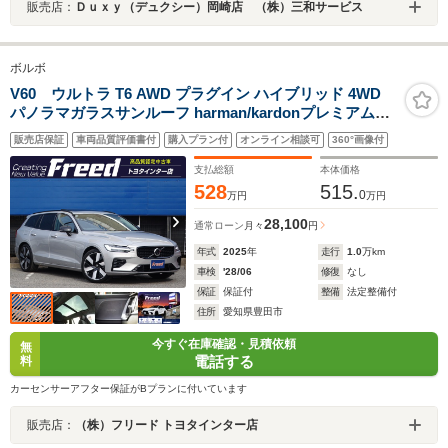
販売店：
Ｄｕｘｙ（デュクシー）岡崎店 （株）三和サービス
ボルボ
V60 ウルトラ T6 AWD プラグイン ハイブリッド 4WD
パノラマガラスサンルーフ harman/kardonプレミアムサ
ウンド Googleナビ 360°カメラ ベンチレーション機能 マ
販売店保証
車両品質評価書付
購入プラン付
オンライン相談可
360°画像付
ッサージ機能 フロアマット フルセグTV ファインナッパ
レザーシート クリスタルシフトノブ 禁煙 1オナ車
支払総額
本体価格
528
515.
0
万円
万円
28,100
通常ローン
月々
円
年式
2025
年
走行
1.0
万km
車検
'28/06
修復
なし
保証
保証付
整備
法定整備付
住所
愛知県豊田市
今すぐ在庫確認・見積依頼
無
電話する
料
カーセンサーアフター保証がBプランに付いています
販売店：
（株）フリード トヨタインター店