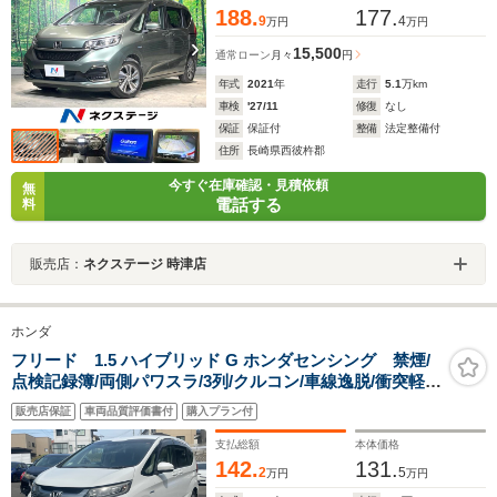
188.
177.
9
4
万円
万円
15,500
通常ローン
月々
円
年式
2021
年
走行
5.1
万km
車検
'27/11
修復
なし
保証
保証付
整備
法定整備付
住所
長崎県西彼杵郡
今すぐ在庫確認・見積依頼
無
電話する
料
販売店：
ネクステージ 時津店
ホンダ
フリード 1.5 ハイブリッド G ホンダセンシング 禁煙/
点検記録簿/両側パワスラ/3列/クルコン/車線逸脱/衝突軽
減/Bカメ/ドラレコ/ETC/LED
販売店保証
車両品質評価書付
購入プラン付
支払総額
本体価格
142.
131.
2
5
万円
万円