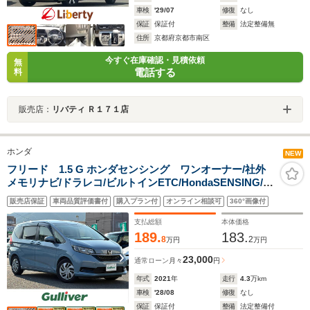
車検
'29/07
修復
なし
保証
保証付
整備
法定整備無
住所
京都府京都市南区
今すぐ在庫確認・見積依頼
無
電話する
料
販売店：
リバティ Ｒ１７１店
ホンダ
NEW
フリード 1.5 G ホンダセンシング ワンオーナー/社外
メモリナビ/ドラレコ/ビルトインETC/HondaSENSING/レ
ーダークルーズコントロール/前後コーナーセンサー/衝突
販売店保証
車両品質評価書付
購入プラン付
オンライン相談可
360°画像付
被害軽減ブレーキ/バックカメラ/両側パワスラ/横滑り防止
機能
支払総額
本体価格
189.
183.
8
2
万円
万円
23,000
通常ローン
月々
円
年式
2021
年
走行
4.3
万km
車検
'28/08
修復
なし
保証
保証付
整備
法定整備付