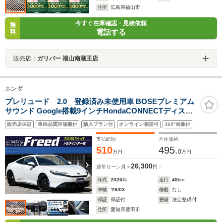
住所
広島県福山市
今すぐ在庫確認・見積依頼
無
電話する
料
販売店：
ガリバー 福山南蔵王店
ホンダ
プレリュード 2.0 登録済み未使用車 BOSEプレミアム
サウンド Google搭載9インチHondaCONNECTディスプ
レイ HondaSENSING 本革プライムスムースコンビシー
販売店保証
車両品質評価書付
購入プラン付
オンライン相談可
360°画像付
ト フルLEDヘッドライト 純正19インチノイズリデューシ
ングAW Bremboキャリパー
支払総額
本体価格
510
495.
0
万円
万円
26,300
通常ローン
月々
円
年式
2026
年
走行
49
km
車検
'29/03
修復
なし
保証
保証付
整備
法定整備付
住所
愛知県豊田市