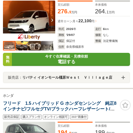
アルミホイール
支払総額
本体価格
276.
264.
9
1
万円
万円
22,100
通常ローン
月々
円
年式
2026
年
走行
6
km
車検
'29/07
修復
なし
保証
保証付
整備
法定整備無
住所
奈良県橿原市
今すぐ在庫確認・見積依頼
無
電話する
料
販売店：
リバティ イオンモール橿原Ｗｅｓｔ Ｖｉｌｌａｇｅ店
ホンダ
フリード 1.5 ハイブリッド G ホンダセンシング 純正8
インチナビ/フルセグTV/ブラックハーフレザーシート/前
後ドライブレコーダー/パーキングアシスト/バックカメラ/
販売店保証
購入プラン付
オンライン相談可
360°画像付
両側パワースライドドア/前席シートヒーター/衝突軽減ブ
レーキ/車線逸脱防止装置
支払総額
本体価格
194.
189.