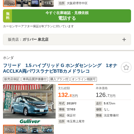
住所
大阪府堺市中区
今すぐ在庫確認・見積依頼
無
電話する
料
カーセンサーアフター保証がBプランに付いています
販売店：
ガリバー 泉北店
ホンダ
フリード 1.5 ハイブリッド G ホンダセンシング 1オナ
ACCLKA両パワスラナビBTBカメドラレコ
販売店保証
車両品質評価書付
購入プラン付
オンライン相談可
支払総額
本体価格
132.
126.
8
7
万円
万円
年式
2018
年
走行
5.0
万km
車検
'27/03
修復
なし
保証
保証付
整備
法定整備付
住所
埼玉県上尾市