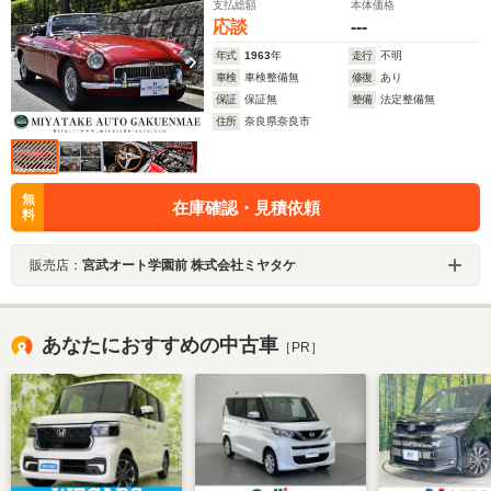
支払総額
本体価格
タンレザーシート クーラー付き タータンレッド 純
応談
---
正フェンダーミラー
年式
1963
年
走行
不明
車検
車検整備無
修復
あり
保証
保証無
整備
法定整備無
住所
奈良県奈良市
無
在庫確認・見積依頼
料
販売店：
宮武オート学園前 株式会社ミヤタケ
あなたにおすすめの中古車
［PR］