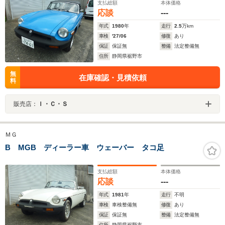
支払総額
本体価格
応談
---
年式
1980
年
走行
2.5
万km
車検
'27/06
修復
あり
保証
保証無
整備
法定整備無
住所
静岡県裾野市
無
在庫確認・見積依頼
料
販売店：
Ｉ・Ｃ・Ｓ
ＭＧ
B MGB ディーラー車 ウェーバー タコ足
支払総額
本体価格
応談
---
年式
1981
年
走行
不明
車検
車検整備無
修復
あり
保証
保証無
整備
法定整備無
住所
静岡県裾野市