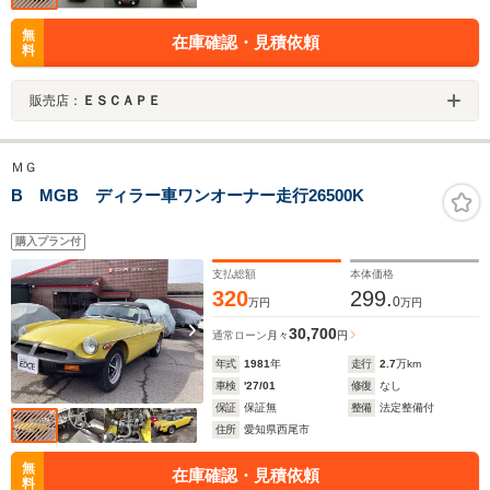
無
在庫確認・見積依頼
料
販売店：
ＥＳＣＡＰＥ
ＭＧ
B MGB ディラー車ワンオーナー走行26500K
購入プラン付
支払総額
本体価格
320
299.
0
万円
万円
30,700
通常ローン
月々
円
年式
1981
年
走行
2.7
万km
車検
'27/01
修復
なし
保証
保証無
整備
法定整備付
住所
愛知県西尾市
無
在庫確認・見積依頼
料