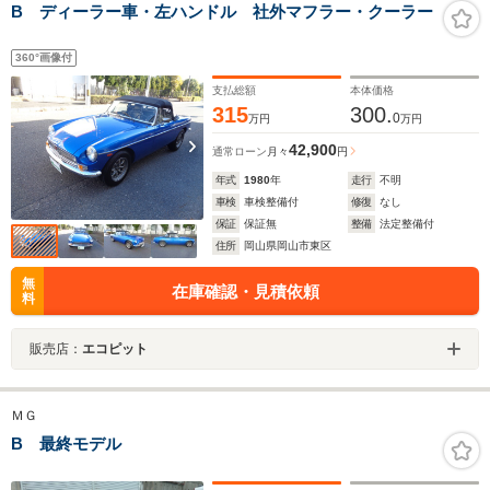
B ディーラー車・左ハンドル 社外マフラー・クーラー
360°画像付
支払総額
本体価格
315
300.
0
万円
万円
42,900
通常ローン
月々
円
年式
1980
年
走行
不明
車検
車検整備付
修復
なし
保証
保証無
整備
法定整備付
住所
岡山県岡山市東区
無
在庫確認・見積依頼
料
販売店：
エコピット
ＭＧ
B 最終モデル