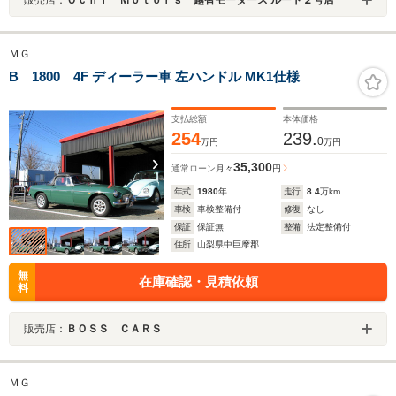
ＭＧ
B 1800 4F ディーラー車 左ハンドル MK1仕様
支払総額
本体価格
254
239.
0
万円
万円
35,300
通常ローン
月々
円
年式
1980
年
走行
8.4
万km
車検
車検整備付
修復
なし
保証
保証無
整備
法定整備付
住所
山梨県中巨摩郡
無
在庫確認・見積依頼
料
販売店：
ＢＯＳＳ ＣＡＲＳ
ＭＧ