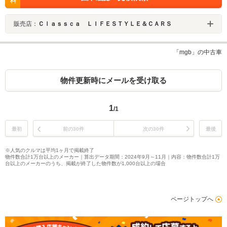
料
販売店：
Ｃｌａｓｓｃａ ＬＩＦＥＳＴＹＬＥ＆ＣＡＲＳ
「mgb」の中古車
物件更新時にメールを受け取る
1
/1
最初
前の30件
次の30件
最後
※人気のクルマは平均1ヶ月で掲載終了
物件数合計1万台以上のメーカー｜算出データ期間：2024年9月～11月｜内容：物件数合計1万
台以上のメーカーのうち、掲載が終了した物件数が1,000台以上の場合
ページトップへ