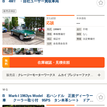
B 4MT ・自社ユーザー買取車両
販売店保証
支払総額
本体価格
応談
---
年式
1998
年
走行
不明
車検
車検整備付
修復
なし
保証
保証付
整備
法定整備付
住所
奈良県奈良市
無
在庫確認・見積依頼
料
販売店：
クレージーモーターワークス ムカイ プレジャーファクトリー
ＭＧ
B Mark-I 1963ys Model 右ハンドル 正規ディーラー
車 クーラー取り付 95PS タン本革シート ドアア
ウタープルハンドル ウッドパネル 外装レストア済