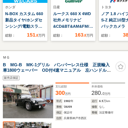
ホンダ
日産
トヨタ
N-BOX カスタム 660
ルークス 660 X 4WD
ノア 1.8 ハ
新品タイヤ/ホンダセ
社外メモリナビ
S-Z 純正10
ンシング/電動スライ
&CD&BT&AM&FM/エ
バックカメラ
ドドア/シートヒータ
マージェンシーブレー
動ドア 衝突
151
163
3
総額：
.8
万円
総額：
.8
万円
総額：
ー 前席/車線逸脱防止
キ/車線逸脱警報機能/
煙車 レーダ
支援システム/ヘッド
アイドリングストッ
ズ ETC 
ランプ LED/ABS/横滑
プ/コーナーセンサー/
コーナーセ
ＭＧ
り防止装置/アイドリ
道路標識認識表示/ア
LEDヘッド/
ングストップ/禁煙車
ラウンドビューカメ
シートヒータ
B MG-B MK-1グリル バンパーレス仕様 正規輸入
車1800ウェーバー OD付4速マニュアル 左ハンドル
ラ/前席シートヒータ
ートキー オ
MK1グリルバンパーレス左右ブラックレザーバケットシ
ー/ETC
ト/エアコン
販売店保証
ートテアリング ルーカスヘッドライト&フォグランプ
ワイヤーホイル
支払総額
本体価格
300
280.
0
万円
万円
年式
1982
年
走行
6.5
万km
車検
'26/09
修復
なし
保証
保証付
整備
法定整備付
住所
兵庫県神戸市西区