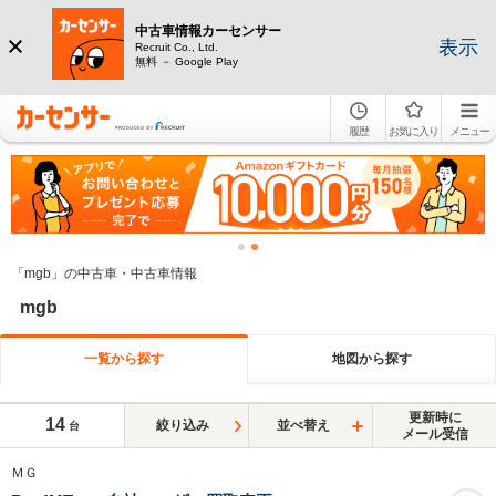
中古車情報カーセンサー
表示
Recruit Co., Ltd.
無料 － Google Play
履歴
お気に入り
メニュー
「mgb」の中古車・中古車情報
mgb
一覧から探す
地図から探す
更新時に
14
絞り込み
並べ替え
台
メール受信
ＭＧ