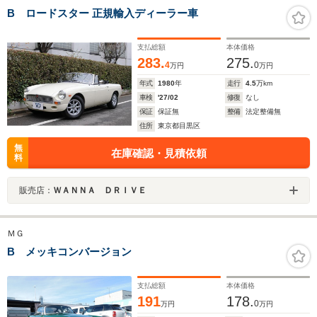
B ロードスター 正規輸入ディーラー車
支払総額
本体価格
283.
275.
4
0
万円
万円
年式
1980
年
走行
4.5
万km
車検
'27/02
修復
なし
保証
保証無
整備
法定整備無
住所
東京都目黒区
無
在庫確認・見積依頼
料
販売店：
ＷＡＮＮＡ ＤＲＩＶＥ
ＭＧ
B メッキコンバージョン
支払総額
本体価格
191
178.
0
万円
万円