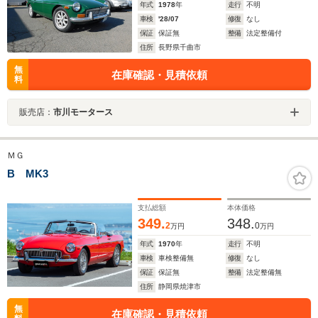
年式
1978
年
走行
不明
車検
'28/07
修復
なし
保証
保証無
整備
法定整備付
住所
長野県千曲市
無
在庫確認・見積依頼
料
販売店：
市川モータース
ＭＧ
B MK3
支払総額
本体価格
349.
348.
2
0
万円
万円
年式
1970
年
走行
不明
車検
車検整備無
修復
なし
保証
保証無
整備
法定整備無
住所
静岡県焼津市
無
在庫確認・見積依頼