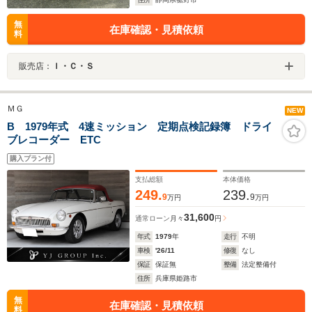
無
在庫確認・見積依頼
料
販売店：
Ｉ・Ｃ・Ｓ
ＭＧ
NEW
B 1979年式 4速ミッション 定期点検記録簿 ドライ
ブレコーダー ETC
購入プラン付
支払総額
本体価格
249.
239.
9
9
万円
万円
31,600
通常ローン
月々
円
年式
1979
年
走行
不明
車検
'26/11
修復
なし
保証
保証無
整備
法定整備付
住所
兵庫県姫路市
無
在庫確認・見積依頼
料