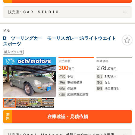
販売店：
ＣＡＲ ＳＴＵＤＩＯ
ＭＧ
B ツーリングカー モーリスガレージ/ライトウエイト
スポーツ
購入プラン付
支払総額
本体価格
300
278.
0
万円
万円
年式
不明
走行
2.5
万km
車検
車検整備無
修復
なし
保証
保証無
整備
法定整備付
住所
広島県東広島市
無
在庫確認・見積依頼
料
販売店：
Ｏｃｈｉ Ｍｏｔｏｒｓ 越智モータース ルート２号店