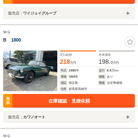
販売店：
ワイジェイグループ
ＭＧ
B 1800
支払総額
本体価格
218
198.
0
万円
万円
年式
1980
年
走行
8.9
万km
車検
'28/03
修復
あり
保証
保証無
整備
法定整備無
住所
群馬県高崎市
無
在庫確認・見積依頼
料
販売店：
カワノオート
ＭＧ