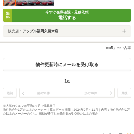
今すぐ在庫確認・見積依頼
無
電話する
料
販売店：
アップル福岡久留米店
「mx5」の中古車
物件更新時にメールを受け取る
1
/1
最初
前の30件
次の30件
最後
※人気のクルマは平均1ヶ月で掲載終了
物件数合計1万台以上のメーカー｜算出データ期間：2024年9月～11月｜内容：物件数合計1万
台以上のメーカーのうち、掲載が終了した物件数が1,000台以上の場合