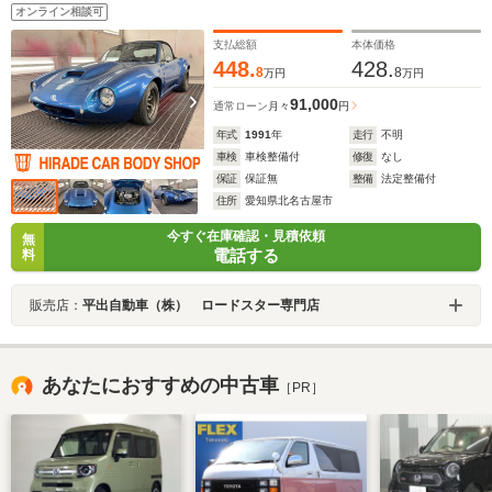
オンライン相談可
支払総額
本体価格
448.
428.
8
8
万円
万円
91,000
通常ローン
月々
円
年式
1991
年
走行
不明
車検
車検整備付
修復
なし
保証
保証無
整備
法定整備付
住所
愛知県北名古屋市
今すぐ在庫確認・見積依頼
無
電話する
料
販売店：
平出自動車（株） ロードスター専門店
あなたにおすすめの中古車
［PR］