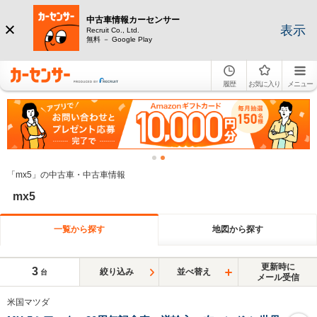
中古車情報カーセンサー
表示
Recruit Co., Ltd.
無料 － Google Play
履歴
お気に入り
メニュー
「mx5」の中古車・中古車情報
mx5
一覧から探す
地図から探す
更新時に
3
絞り込み
並べ替え
台
メール受信
米国マツダ