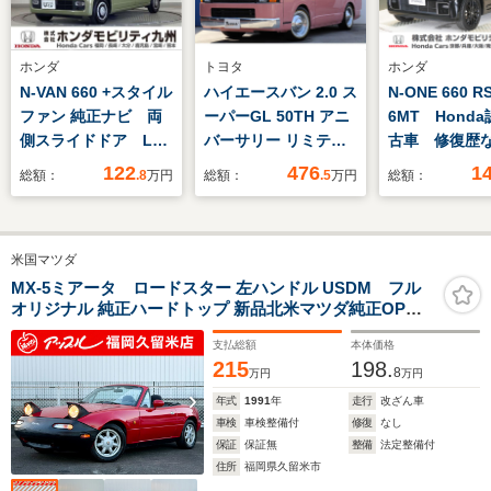
ホンダ
トヨタ
ホンダ
N-VAN 660 +スタイル
ハイエースバン 2.0 ス
N-ONE 660 R
ファン 純正ナビ 両
ーパーGL 50TH アニ
6MT Hond
側スライドドア LED
バーサリー リミテッ
古車 修復
ヘッドライト スマー
ド ロングボディ いち
Honda販売店
122
476
1
総額：
.8
万円
総額：
.5
万円
総額：
トキー
ごミルクカラ
証1年 ワンオ
ー!!Renoca
ー 内装クリ
CoastLines 角目4
済 純正ナビ
米国マツダ
灯フェイスチェンジ
カメラ ETC
クラシックキャメルシ
コ サイドエ
MX-5ミアータ ロードスター 左ハンドル USDM フル
オリジナル 純正ハードトップ 新品北米マツダ純正OPバ
ートカバー クラシッ
ク アルミホ
ンパーブラ クルーズコントロール 幌付き 純正色全塗装済
クベットキット フロ
支払総額
本体価格
み車輌
ーリング施工済み
215
198.
8
万円
万円
OGスムージ ホワイ
年式
1991
年
走行
改ざん車
トリボン
車検
車検整備付
修復
なし
保証
保証無
整備
法定整備付
住所
福岡県久留米市