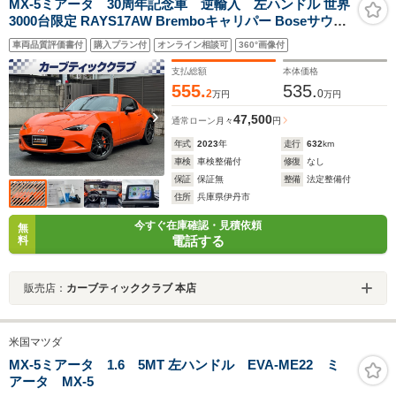
MX-5ミアータ 30周年記念車 逆輸入 左ハンドル 世界
3000台限定 RAYS17AW Bremboキャリパー Boseサウン
ド RECAROアルカンターラシート 純正ディスプレイ
車両品質評価書付
購入プラン付
オンライン相談可
360°画像付
AppleCarPlay バックカメラ シートヒーター 衝突被害軽
減ブレーキ BSM 車検 2年 整備付
支払総額
本体価格
555.
535.
2
0
万円
万円
47,500
通常ローン
月々
円
年式
2023
年
走行
632
km
車検
車検整備付
修復
なし
保証
保証無
整備
法定整備付
住所
兵庫県伊丹市
今すぐ在庫確認・見積依頼
無
電話する
料
販売店：
カーブティッククラブ 本店
米国マツダ
MX-5ミアータ 1.6 5MT 左ハンドル EVA‐ME22 ミ
アータ MX-5