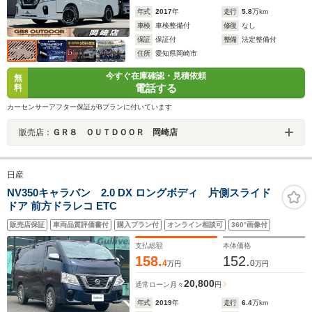
年式
2017
年
走行
5.8
万km
車検
車検整備付
修復
なし
保証
保証付
整備
法定整備付
住所
愛知県岡崎市
今すぐ在庫確認・見積依頼
無
電話する
料
カーセンサーアフター保証がBプランに付いています
販売店：
ＧＲ８ ＯＵＴＤＯＯＲ 岡崎店
日産
NV350キャラバン 2.0 DX ロングボディ 片側スライド
ドア 前方ドラレコ ETC
販売店保証
車両品質評価書付
購入プラン付
オンライン相談可
360°画像付
支払総額
本体価格
158.
152.
4
0
万円
万円
20,800
通常ローン
月々
円
年式
2019
年
走行
6.4
万km