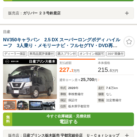
販売店：
ガリバー ２３号鈴鹿店
日産
NV350キャラバン 2.5 DX スーパーロングボディ ハイル
ーフ 3人乗り・メモリーナビ・フルセグTV・DVD再
生・Bluetooth・バックカメラ・ETC・ドライブレコーダ
ディーラー保証
車両品質評価書付
購入プラン付
オンライン相談可
360°画像付
ー・キーレスエントリー・衝突軽減・横滑り防止装置・
エアコン・エアバッグ・ABS
支払総額
本体価格
227.
215.
3
6
万円
万円
25,700
通常ローン
月々
円
年式
2020
年
走行
7.6
万km
車検
車検整備付
修復
なし
保証
保証付
整備
法定整備付
住所
栃木県宇都宮市
今すぐ在庫確認・見積依頼
無
電話する
料
販売店：
日産プリンス栃木販売 宇都宮細谷店 Ｕ－Ｃａｒショップ