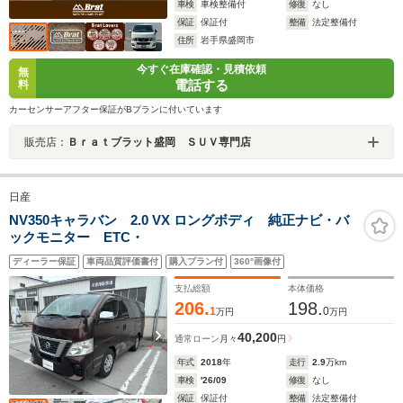
車検
車検整備付
修復
なし
保証
保証付
整備
法定整備付
住所
岩手県盛岡市
今すぐ在庫確認・見積依頼
無
電話する
料
カーセンサーアフター保証がBプランに付いています
販売店：
Ｂｒａｔブラット盛岡 ＳＵＶ専門店
日産
NV350キャラバン 2.0 VX ロングボディ 純正ナビ・バ
ックモニター ETC・
ディーラー保証
車両品質評価書付
購入プラン付
360°画像付
支払総額
本体価格
206.
198.
1
0
万円
万円
40,200
通常ローン
月々
円
年式
2018
年
走行
2.9
万km
車検
'26/09
修復
なし
保証
保証付
整備
法定整備付