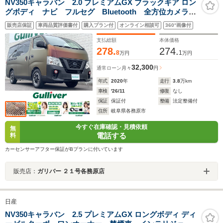
NV350キャラバン 2.0 プレミアムGX ブラックギア ロン
グボディ ナビ フルセグ Bluetooth 全方位カメラ
衝突軽減ブレーキ パワースライドドア レザー調シー
販売店保証
車両品質評価書付
購入プラン付
オンライン相談可
360°画像付
トカバー ベットキット 純正アルミホイール 外装茶
色系ラッピング ルーフマッドブラックラッピング ス
支払総額
本体価格
マートキ
278.
274.
8
1
万円
万円
32,300
通常ローン
月々
円
年式
2020
年
走行
3.8
万km
車検
'26/11
修復
なし
保証
保証付
整備
法定整備付
住所
岐阜県各務原市
今すぐ在庫確認・見積依頼
無
電話する
料
カーセンサーアフター保証がBプランに付いています
販売店：
ガリバー ２１号各務原店
日産
NV350キャラバン 2.5 プレミアムGX ロングボディ ディ