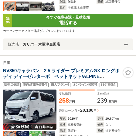
保証
保証付
整備
法定整備付
住所
千葉県木更津市
今すぐ在庫確認・見積依頼
無
電話する
料
カーセンサーアフター保証がBプランに付いています
販売店：
ガリバー 木更津金田店
日産
NV350キャラバン 2.5 ライダー プレミアムGX ロングボ
ディ ディーゼルターボ ベットキット/ALPINE
BIGX/Bluetooth/バックカメラ/アラウンドビューモニタ
販売店保証
車両品質評価書付
購入プラン付
オンライン相談可
360°画像付
ー/フリップダウンモニター/ETC/LEDヘッドライト/イン
テリジェントキー/ウインカードアミラー/ドライブレコー
支払総額
本体価格
ダー/車中泊
258
239.
8
万円
万円
20,100
通常ローン
月々
円
年式
2020
年
走行
10.6
万km
車検
車検整備付
修復
なし
保証
保証付
整備
法定整備付