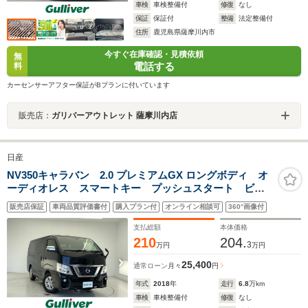
車検
車検整備付
修復
なし
保証
保証付
整備
法定整備付
住所
鹿児島県薩摩川内市
今すぐ在庫確認・見積依頼
無
電話する
料
カーセンサーアフター保証がBプランに付いています
販売店：
ガリバーアウトレット 薩摩川内店
日産
NV350キャラバン 2.0 プレミアムGX ロングボディ オ
ーディオレス スマートキー プッシュスタート ビル
トインETC 電動格納ミラー パワーウィンドウ 衝突
販売店保証
車両品質評価書付
購入プラン付
オンライン相談可
360°画像付
被害軽減システム 横滑り防止装置 SNOWモード オ
ートライト LEDライト 純正フロアマット
支払総額
本体価格
210
204.
3
万円
万円
25,400
通常ローン
月々
円
年式
2018
年
走行
6.8
万km
車検
車検整備付
修復
なし