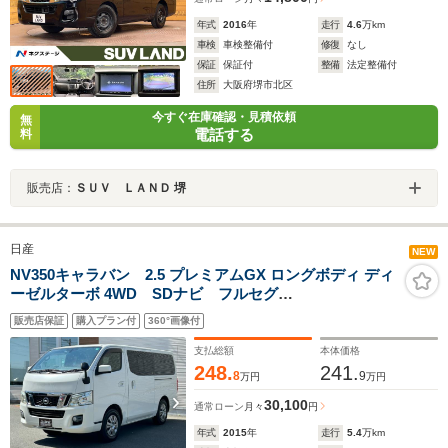
年式
2016
年
走行
4.6
万km
車検
車検整備付
修復
なし
保証
保証付
整備
法定整備付
住所
大阪府堺市北区
今すぐ在庫確認・見積依頼
無
電話する
料
販売店：
ＳＵＶ ＬＡＮＤ 堺
日産
NEW
NV350キャラバン 2.5 プレミアムGX ロングボディ ディ
ーゼルターボ 4WD SDナビ フルセグ
TV/CD/DVD/Bluetooth バックカメラ パートタイム
販売店保証
購入プラン付
360°画像付
4WD LEDヘッドライト フォグランプ オートライ
ト 純正フロアマット ETC ドライブレコーダー ス
支払総額
本体価格
ペアキー
248.
241.
8
9
万円
万円
30,100
通常ローン
月々
円
年式
2015
年
走行
5.4
万km