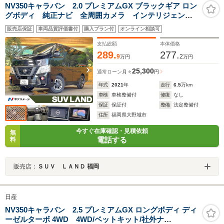
NV350キャラバン 2.0 プレミアムGX ブラックギア ロン
グボディ 純正ナビ 全周囲カメラ インテリジェント
エマージェンシーブレーキ 電動スライドドア LEDヘ
販売店保証
車両品質評価書付
購入プラン付
オンライン相談可
ッド グレード専用15インチアルミ オートエアコン
インテリジェントキー オートライト
支払総額
本体価格
289.
277.
9
2
万円
万円
25,300
通常ローン
月々
円
年式
2021
年
走行
6.5
万km
車検
車検整備付
修復
なし
保証
保証付
整備
法定整備付
住所
福岡県大野城市
今すぐ在庫確認・見積依頼
無
電話する
料
販売店：
ＳＵＶ ＬＡＮＤ 福岡
日産
NV350キャラバン 2.5 プレミアムGX ロングボディ ディ
ーゼルターボ 4WD 4WD/ベットキット/社外ナ