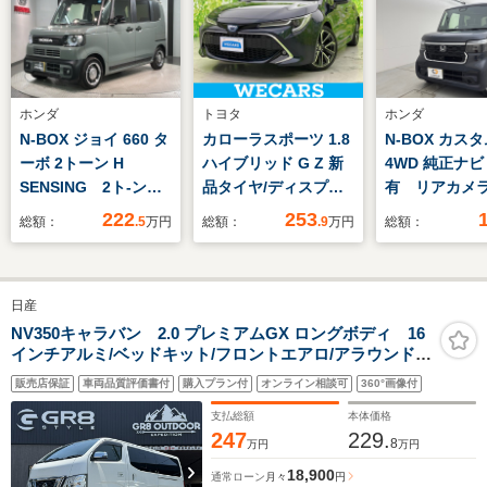
ホンダ
トヨタ
ホンダ
N-BOX ジョイ 660 タ
カローラスポーツ 1.8
N-BOX カスタ
ーボ 2トーン H
ハイブリッド G Z 新
4WD 純正ナビ
SENSING 2ト-ン
品タイヤ/ディスプレ
有 リアカメ
新車保証 試乗車 ワ
イオーディオ+ナビ9
AW付夏タイヤ
222
253
総額：
.5
万円
総額：
.9
万円
総額：
ンオ-ナ- ナビVXM-
インチ/衝突安全装置/
245ZFEi TV Rカメ
シートヒーター/車線
ラ BTオ-ディオ
逸脱防止支援システ
日産
シ-トヒ-タ- ETC
ム/シート ハーフレザ
LEDライト 両側電動
ー/ドライブレコーダ
NV350キャラバン 2.0 プレミアムGX ロングボディ 16
インチアルミ/ベッドキット/フロントエアロ/アラウンドビ
ドア VSA クルコ
ー 前後/ヘッドランプ
ューモニター/衝突軽減ブレーキ/純正7インチナビ/ETC/横
ン AAC
LED
販売店保証
車両品質評価書付
購入プラン付
オンライン相談可
360°画像付
滑り防止装置/両側小窓付きスライドドア/キャンピングカ
ー/車中泊
支払総額
本体価格
247
229.
8
万円
万円
18,900
通常ローン
月々
円