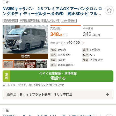
日産
NV350キャラバン 2.5 プレミアムGX アーバンクロム ロ
ングボディ ディーゼルターボ 4WD 純正SDナビ フルセ
グTV/CD/DVD/Bluetooth アラウンドビューモニター ドラ
販売店保証
車両品質評価書付
購入プラン付
360°画像付
イブレコーダー 片側パワースライドドア 衝突軽減ブレー
キ レーンキープアシスト フォグライト 純正フロアマット
支払総額
本体価格
348.
342.
8
3
万円
万円
40,400
通常ローン
月々
円
年式
2021
年
走行
5.0
万km
車検
車検整備付
修復
なし
保証
保証付
整備
法定整備付
住所
岩手県盛岡市
今すぐ在庫確認・見積依頼
無
電話する
料
カーセンサーアフター保証がBプランに付いています
販売店：
Ｂｒａｔブラット盛岡 ＳＵＶ専門店
日産