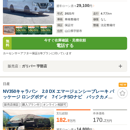
29,100
通常ローン
月々
円
年式
2021
年
走行
4.7
万km
車検
車検整備付
修復
なし
保証
保証付
整備
法定整備付
住所
山口県宇部市
今すぐ在庫確認・見積依頼
無
電話する
料
カーセンサーアフター保証がBプランに付いています
販売店：
ガリバー 宇部店
日産
NEW
NV350キャラバン 2.0 DX エマージェンシーブレーキ パ
ッケージ ロングボディ 7インチSDナビ バックカメ
ラ 衝突被害軽減システム 禁煙車 ドラレコ LEDヘ
販売店保証
購入プラン付
オンライン相談可
ッド ETC Bluetooth CD DVD再生 フルセグ モ
ケットシート
支払総額
本体価格
182.
170.
9
2
万円
万円
14,800
通常ローン
月々
円