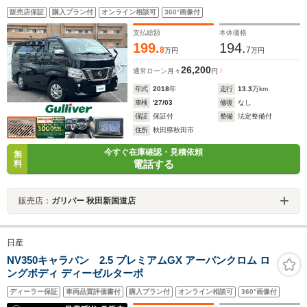
ビ/Bluetooth/フルセグ/DVD/ラジオ/ETC/前方ドライブレ
販売店保証
購入プラン付
オンライン相談可
360°画像付
コーダー
支払総額
本体価格
199.
194.
8
7
万円
万円
26,200
通常ローン
月々
円
年式
2018
年
走行
13.3
万km
車検
'27/03
修復
なし
保証
保証付
整備
法定整備付
住所
秋田県秋田市
今すぐ在庫確認・見積依頼
無
電話する
料
販売店：
ガリバー 秋田新国道店
日産
NV350キャラバン 2.5 プレミアムGX アーバンクロム ロ
ングボディ ディーゼルターボ
ディーラー保証
車両品質評価書付
購入プラン付
オンライン相談可
360°画像付