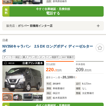
住所
群馬県前橋市
今すぐ在庫確認・見積依頼
無
電話する
料
販売店：
ガリバー 前橋南インター店
日産
NV350キャラバン 2.5 DX ロングボディ ディーゼルター
ボ
ディーラー保証
購入プラン付
オンライン相談可
360°画像付
支払総額
本体価格
220.
209.
3
0
万円
万円
20,100
通常ローン
月々
円
年式
2018
年
走行
5.1
万km
車検
車検整備付
修復
なし
保証
保証付
整備
法定整備付
住所
栃木県真岡市
今すぐ在庫確認・見積依頼