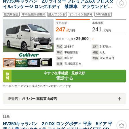
NV350キャラバン 2.0 ライダー プレミアムGX プロスタ
イルパッケージ ロングボディ 禁煙車 アラウンドビュ
ーモニター 後席モニターアルパイン 純正エアロパー
販売店保証
車両品質評価書付
購入プラン付
オンライン相談可
360°画像付
ツ ストラーダナビ パワースライドドア エマージェ
ンシーブレーキ 17インチアルミホイール 玄武ローダ
支払総額
本体価格
ウンパーツ LEDライト
247.
241.
2
2
万円
万円
29,900
通常ローン
月々
円
年式
2018
年
走行
5.9
万km
車検
車検整備付
修復
なし
保証
保証付
整備
法定整備付
住所
香川県高松市
今すぐ在庫確認・見積依頼
無
電話する
料
カーセンサーアフター保証がBプランに付いています
販売店：
ガリバー 高松東山崎店
日産
NV350キャラバン 2.0 DX ロングボディ 平床 5ドア 平