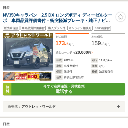
日産
NV350キャラバン 2.5 DX ロングボディ ディーゼルター
ボ 車両品質評価書付・衝突軽減ブレーキ・純正ナビ・
バックカメラ・DVD・CD・フルセグ・フォグライト・
販売店保証
車両品質評価書付
購入プラン付
オンライン相談可
360°画像付
ETC・リアヒーター・横滑り防止・両側スライドドア・
ヘッドライトレベライザー
支払総額
本体価格
173.
159.
6
8
万円
万円
20,000
通常ローン
月々
円
年式
2020
年
走行
11.0
万km
車検
車検整備付
修復
なし
保証
保証付
整備
法定整備付
住所
和歌山県岩出市
今すぐ在庫確認・見積依頼
無
電話する
料
販売店：
アウトレットワールド
日産