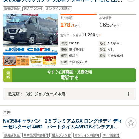
床 6人乗 バックカメラ フルセグ メモリーナビ ETC CD
Bluetooth接続 衝突被害軽減システム キーレスエントリ
販売店保証
購入プラン付
オンライン相談可
ー 盗難防止システム 両側スライドドア 記録簿 ABS ESC
パワーステアリング パワーウィンドウ
支払総額
本体価格
178.
165.
7
9
万円
万円
11,200
通常ローン
月々
円
年式
2018
年
走行
3.9
万km
車検
車検整備付
修復
なし
保証
保証付
整備
法定整備付
住所
大阪府枚方市
今すぐ在庫確認・見積依頼
無
電話する
料
販売店：
（株）ジョブカーズ 本店
日産
NV350キャラバン 2.5 プレミアムGX ロングボディ ディ
ーゼルターボ 4WD パートタイム4WD/16インチアルミ/
ベッドキット/床張りキット/シートカバー/アラウンドビュ
販売店保証
車両品質評価書付
購入プラン付
オンライン相談可
360°画像付
ーモニター/衝突軽減ブレーキ/パナソニックナビ/小窓付き