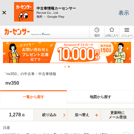
中古車情報カーセンサー
表示
Recruit Co., Ltd.
無料 － Google Play
履歴
お気に入り
メニュー
「nv350」の中古車・中古車情報
nv350
一覧から探す
地図から探す
更新時に
1,278
絞り込み
並べ替え
台
メール受信
日産