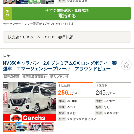
住所
愛知県春日井市
今すぐ在庫確認・見積依頼
無
電話する
料
カーセンサーアフター保証がBプランに付いています
販売店：
ＧＲ８ ＳＴＹＬＥ 春日井店
日産
NV350キャラバン 2.0 プレミアムGX ロングボディ 禁
煙車 エマージェンシーブレーキ アラウンドビューモ
ニター フルセグ付カロッツェリアナビ ETC オート
販売店保証
車両品質評価書付
購入プラン付
ライト LEDヘッドライト ウインカーミラー ローダ
ウン
支払総額
本体価格
256.
245.
1
5
万円
万円
年式
2018
年
走行
3.2
万km
車検
'27/03
修復
なし
保証
保証付
整備
法定整備付
住所
大阪府大阪市住之江区