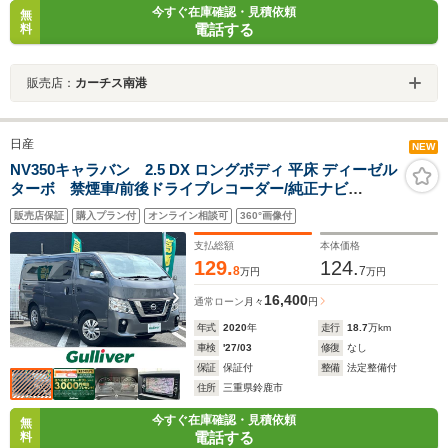
今すぐ在庫確認・見積依頼
無
電話する
料
販売店：
カーチス南港
日産
NEW
NV350キャラバン 2.5 DX ロングボディ 平床 ディーゼル
ターボ 禁煙車/前後ドライブレコーダー/純正ナビ
MM319D-W/フルセグTV/アラウンドビューモニター/ビル
販売店保証
購入プラン付
オンライン相談可
360°画像付
トインETC/衝突軽減ブレーキ/純正フロアマット(車載)/社
外マット(Genb)/スノーモード/シガーソケット/安全装置
支払総額
本体価格
129.
124.
8
7
万円
万円
16,400
通常ローン
月々
円
年式
2020
年
走行
18.7
万km
車検
'27/03
修復
なし
保証
保証付
整備
法定整備付
住所
三重県鈴鹿市
今すぐ在庫確認・見積依頼
無
電話する
料