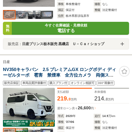
車検
車検整備付
修復
なし
保証
保証付
整備
法定整備付
住所
栃木県那須塩原市
今すぐ在庫確認・見積依頼
無
電話する
料
販売店：
日産プリンス栃木販売 黒磯店 Ｕ－Ｃａｒショップ
日産
NV350キャラバン 2.5 プレミアムGX ロングボディ ディ
ーゼルターボ 雹害 禁煙車 全方位カメラ 両側スラ
イドドア ドライブレコーダー 7インチナビ フルセ
販売店保証
車両品質評価書付
購入プラン付
オンライン相談可
360°画像付
グ ETC オートライト スマートキー 社外アルミホ
イール 純正フロアマット 4WD スマートキー
支払総額
本体価格
219.
214.
9
8
万円
万円
26,600
通常ローン
月々
円
年式
2020
年
走行
14.9
万km
車検
'27/06
修復
なし
保証
保証付
整備
法定整備付