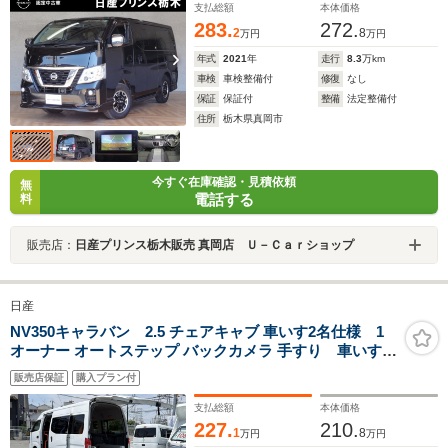
支払総額
本体価格
283.
272.
2
8
万円
万円
年式
2021
年
走行
8.3
万km
車検
車検整備付
修復
なし
保証
保証付
整備
法定整備付
住所
栃木県真岡市
今すぐ在庫確認・見積依頼
無
電話する
料
販売店：
日産プリンス栃木販売 真岡店 Ｕ－Ｃａｒショップ
日産
NV350キャラバン 2.5 チェアキャブ 車いす2名仕様 1
オーナー オートステップ バックカメラ 手すり 車いす電
動固定装置 キーレス パワーウィンドウ プライバシ
販売店保証
購入プラン付
ーガラス 電動格納ミラー 取り扱い説明書 保証書
記録簿付き
支払総額
本体価格
227.
210.
1
8
万円
万円