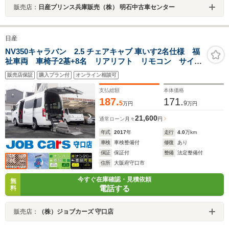
販売店：
日産プリンス兵庫販売（株） 明石中古車センター
日産
NV350キャラバン 2.5 チェアキャブ 車いす2名仕様 福
祉車両 車椅子2基+8名 リアリフト リモコン サイド
ステップ 電動固定装置 手すり バックカメラ Wエ
販売店保証
購入プラン付
オンライン相談可
アコン リアクーラー リアヒーター 電動電格ミラ
ー キーレス プライバシーガラス ドアバイザー
支払総額
本体価格
187.
171.
5
9
万円
万円
21,600
通常ローン
月々
円
年式
2017
年
走行
4.0
万km
車検
車検整備付
修復
あり
保証
保証付
整備
法定整備付
住所
大阪府守口市
今すぐ在庫確認・見積依頼
無
電話する
料
販売店：
（株）ジョブカーズ 守口店