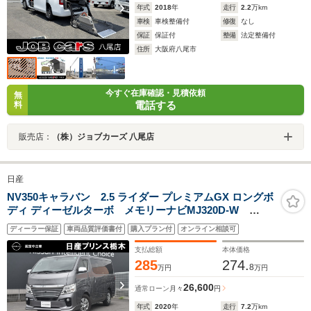
年式
2018
年
走行
2.2
万km
車検
車検整備付
修復
なし
保証
保証付
整備
法定整備付
住所
大阪府八尾市
今すぐ在庫確認・見積依頼
無
電話する
料
販売店：
（株）ジョブカーズ 八尾店
日産
NV350キャラバン 2.5 ライダー プレミアムGX ロングボ
ディ ディーゼルターボ メモリーナビMJ320D-W
ETC2.0 ドラレコ前後 アラウンドビューモニター エ
ディーラー保証
車両品質評価書付
購入プラン付
オンライン相談可
マブレ オートライト
支払総額
本体価格
285
274.
8
万円
万円
26,600
通常ローン
月々
円
年式
2020
年
走行
7.2
万km