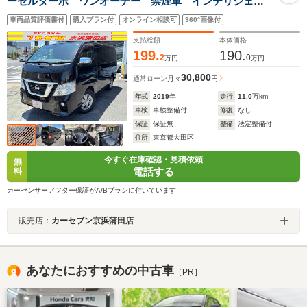
ーゼルターボ ワンオーナー 禁煙車 インテリジェン
トエマブレ 社外SDナビ フルセグ アラウンドビュー
車両品質評価書付
購入プラン付
オンライン相談可
360°画像付
モニター バックカメラ LEDヘッドライト フォグラ
ンプ オートライト 車両ナビ取扱説明書
支払総額
本体価格
199.
190.
2
0
万円
万円
30,800
通常ローン
月々
円
年式
2019
年
走行
11.0
万km
車検
車検整備付
修復
なし
保証
保証無
整備
法定整備付
住所
東京都大田区
今すぐ在庫確認・見積依頼
無
電話する
料
カーセンサーアフター保証がA/Bプランに付いています
販売店：
カーセブン京浜蒲田店
あなたにおすすめの中古車
［PR］