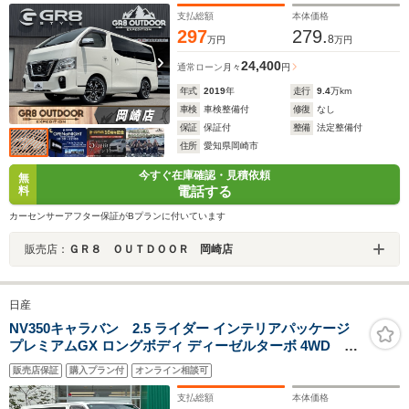
スライドドア/キャンピングカー/車中泊
支払総額
本体価格
297
279.
8
万円
万円
24,400
通常ローン
月々
円
年式
2019
年
走行
9.4
万km
車検
車検整備付
修復
なし
保証
保証付
整備
法定整備付
住所
愛知県岡崎市
今すぐ在庫確認・見積依頼
無
電話する
料
カーセンサーアフター保証がBプランに付いています
販売店：
ＧＲ８ ＯＵＴＤＯＯＲ 岡崎店
日産
NV350キャラバン 2.5 ライダー インテリアパッケージ
プレミアムGX ロングボディ ディーゼルターボ 4WD 寒
冷地仕様 純正ナビ フルセグ バックカメラ コンビ
販売店保証
購入プラン付
オンライン相談可
防水シート リアヒーター・クーラー ミラー型ドラレ
コ 社外足回り ヒッチメンバー HIDライト LEDディ
支払総額
本体価格