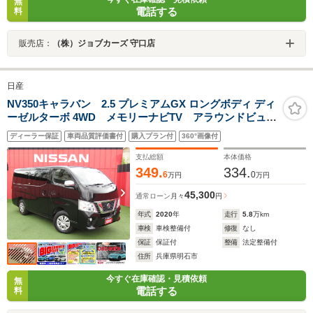
無
電話する
料
販売店：
（株）ジョブカーズ 守口店
日産
NV350キャラバン 2.5 プレミアムGX ロングボディ ディ
ーゼルターボ 4WD メモリーナビTV アラウンドビュー
モニター ETC エマージェンシーブレーキ LEDヘッ
ディーラー保証
車両品質評価書付
購入プラン付
360°画像付
ドライト イージークロージャードア プッシュスター
ト
支払総額
本体価格
349.
334.
6
0
万円
万円
45,300
通常ローン
月々
円
年式
2020
年
走行
5.8
万km
車検
車検整備付
修復
なし
保証
保証付
整備
法定整備付
住所
兵庫県明石市
今すぐ在庫確認・見積依頼
無
電話する
料