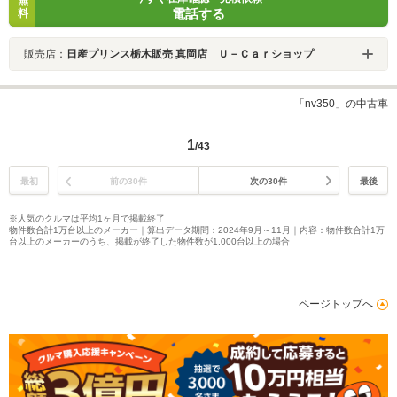
無
電話する
料
販売店：
日産プリンス栃木販売 真岡店 Ｕ－Ｃａｒショップ
「nv350」の中古車
1
/43
最初
前の30件
次の30件
最後
※人気のクルマは平均1ヶ月で掲載終了
物件数合計1万台以上のメーカー｜算出データ期間：2024年9月～11月｜内容：物件数合計1万
台以上のメーカーのうち、掲載が終了した物件数が1,000台以上の場合
ページトップへ