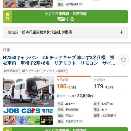
住所
長野県伊那市
今すぐ在庫確認・見積依頼
無
電話する
料
販売店：
松本日産自動車株式会社 伊那店
日産
NV350キャラバン 2.5 チェアキャブ 車いす2名仕様 福
祉車両 車椅子2基+8名 リアリフト リモコン サイド
ステップ 電動固定装置 手すり Wエアコン リアク
販売店保証
購入プラン付
オンライン相談可
ーラー リアヒーター バックモニター 電動電格ミラ
ー パワーウィンドウキーレス ドアバイザー
支払総額
本体価格
195.
179.
2
9
万円
万円
22,500
通常ローン
月々
円
年式
2017
年
走行
4.4
万km
車検
車検整備付
修復
あり
保証
保証付
整備
法定整備付
住所
大阪府守口市
今すぐ在庫確認・見積依頼