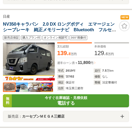
日産
NEW
NV350キャラバン 2.0 DX ロングボディ エマージェン
シーブレーキ 純正メモリーナビ Bluetooth フルセ
グ バックカメラ キーレス ETC 前後ドライブレコ
販売店保証
購入プラン付
オンライン相談可
360°画像付
ーダー LEDライト フォグランプ 電動格納ミラー
マニュアルエアコン
支払総額
本体価格
139.
129.
8
6
万円
万円
11,800
通常ローン
月々
円
年式
2019
年
走行
7.5
万km
車検
'27/02
修復
なし
保証
保証付
整備
法定整備付
住所
埼玉県三郷市
今すぐ在庫確認・見積依頼
無
電話する
料
販売店：
カーセブンＭＥＧＡ三郷店