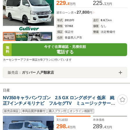
ライト フォグ 社外17AW 冬タイヤ有り
229.
225.
8
1
万円
万円
27,800
通常ローン
月々
円
年式
2013
年
走行
8.6
万km
車検
'27/02
修復
なし
保証
保証付
整備
法定整備付
住所
青森県八戸市
今すぐ在庫確認・見積依頼
無
電話する
料
カーセンサーアフター保証がBプランに付いています
販売店：
ガリバー 八戸類家店
日産
NV350キャラバンワゴン 2.5 GX ロングボディ 低床 純
正7インチメモリナビ フルセグTV ミュージックサーバ
ー アラウンドビューモニター ETC 後席エアコン
販売店保証
車両品質評価書付
購入プラン付
オンライン相談可
片側パワースライドドア チップアップシート 社外15
インチアルミホイール 保証書 記録簿
支払総額
本体価格
298.
289.
4
4
万円
万円