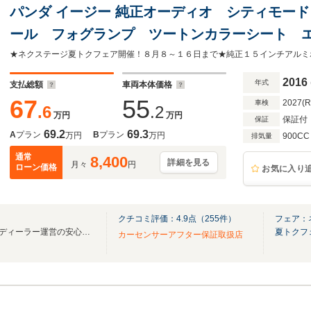
パンダ イージー 純正オーディオ シティモード
ール フォグランプ ツートンカラーシート エ
2016
年式
支払総額
車両本体価格
67
55
2027(
車検
.6
.2
万円
万円
保証付
保証
69.2
69.3
A
プラン
B
プラン
万円
万円
900CC
排気量
通常
8,400
詳細を見る
月々
円
ローン価格
お気に入り
クチコミ評価：
4.9
点（
255
件）
フェア：
輸入車在庫250台！正規輸入車ディーラー運営の安心感を！
夏トクフ
カーセンサーアフター保証取扱店