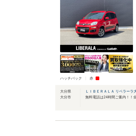
ハッチバック
赤
大分県
ＬＩＢＥＲＡＬＡ リベラーラ
大分市