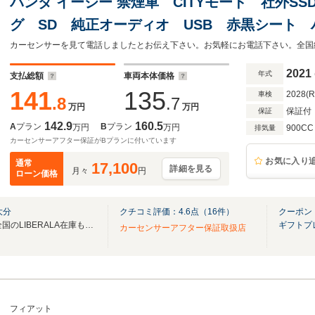
パンダ イージー 禁煙車 CITYモード 社外S
グ SD 純正オーディオ USB 赤黒シート
15AW ETC ドライブレコーダー リモコン
ル
2021
年式
支払総額
車両本体価格
141
135
2028(
車検
.8
.7
万円
万円
保証付
保証
142.9
160.5
A
プラン
B
プラン
万円
万円
900CC
排気量
カーセンサーアフター保証がBプランに付いています
お気に入り
通常
17,100
詳細を見る
月々
円
ローン価格
大分
クチコミ評価：
4.6
点（
16
件）
クーポン
無料電話は24時間ご案内！！全国のLIBERALA在庫も見たい方は一括照会が可能です！
ギフトプ
カーセンサーアフター保証取扱店
フィアット