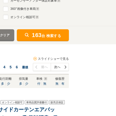
カーセンサーアフター保証対象車
360
°画像付き車両
オンライン相談可
163
をクリア
台 検索する
スライドショーで見る
4
5
6
前へ
次へ
最後
走行距離
排気量
車検
修復歴
多
少
多
少
付
無
無
有
オンライン相談可
車両品質評価書付
販売店保証
両席サイドカーテンエアバッ