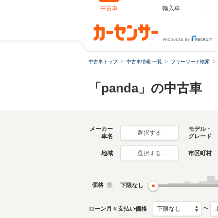
中古車
輸入車
中古車トップ
中古車情報:一覧
フリーワード検索
「panda」の中古車
メーカー
モデル・
選択する
車名
グレード
地域
市区町村
選択する
価格
下限なし
〜
ローン月々支払い価格