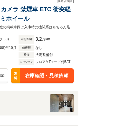
販売店保証
クカメラ 禁煙車 ETC 衝突軽
ルミホイール
コンパクトでも快適な一台が入庫しました！外装・内装ともにきれいな一台！弊社の掲載車両は入庫時に機関系はもちろん足回りなどの駆動系もチェックした車両のみを掲載しております
3.2
(H30)
万km
走行距離
R08)年10月
なし
修復歴
法定整備付
整備
フロアMTモード付5AT
ミッション
無
在庫確認・見積依頼
追加
料