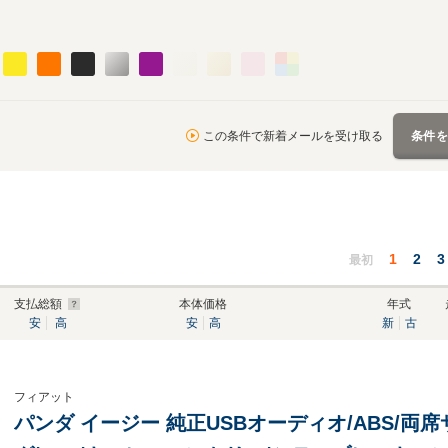
この条件で新着メールを受け取る
条件
1
2
3
最初
支払総額
本体価格
年式
安
高
安
高
新
古
フィアット
パンダ イージー 純正USBオーディオ/ABS/