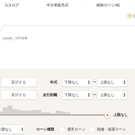
カタログ
中古車販売店
保険/ローン/他
「panda」の中古車
〜
年式
選択する
〜
走行距離
選択する
上限なし
ローン種類
通常ローン
残価・据置ローン