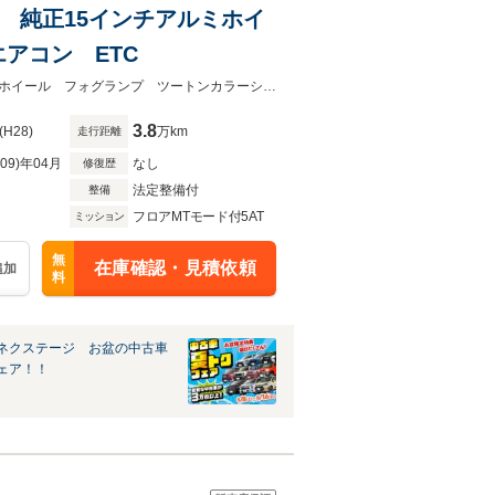
 純正15インチアルミホイ
アコン ETC
★ネクステージ夏トクフェア開催！８月８～１６日まで★純正１５インチアルミホイール フォグランプ ツートンカラーシート マニュアルエアコン ＥＴＣ 禁煙車
3.8
(H28)
万km
走行距離
R09)年04月
なし
修復歴
法定整備付
整備
フロアMTモード付5AT
ミッション
無
在庫確認・見積依頼
追加
料
ネクステージ お盆の中古車
ェア！！