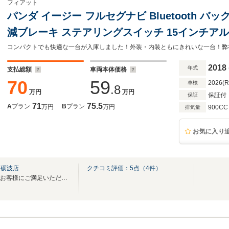
フィアット
パンダ イージー フルセグナビ Bluetooth バッ
減ブレーキ ステアリングスイッチ 15インチア
2018
年式
支払総額
車両本体価格
70
59
2026(
車検
.8
万円
万円
保証付
保証
71
75.5
A
プラン
B
プラン
万円
万円
900CC
排気量
お気に入り
Ｋ砺波店
クチコミ評価：
5
点（
4
件）
株式会社ON FLEEK砺波店は、お客様にご満足いただける「最高」の一台をお探しします！