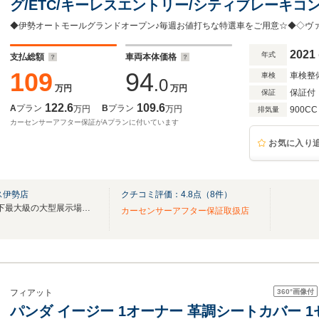
グ/ETC/キーレスエントリー/シティブレーキコ
書あり/ワンオーナー禁煙車/ユーザー買取車
2021
年式
支払総額
車両本体価格
109
94
車検整
車検
.0
万円
万円
保証付
保証
122.6
109.6
A
プラン
B
プラン
万円
万円
900CC
排気量
カーセンサーアフター保証がAプランに付いています
お気に入り
ス伊勢店
クチコミ評価：
4.8
点（
8
件）
【グランドオープン２周年♪県下最大級の大型展示場に２５０台以上の特選車！】
カーセンサーアフター保証取扱店
360°
画像付
フィアット
パンダ イージー 1オーナー 革調シートカバー 1