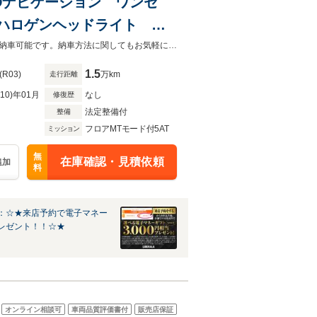
SDナビゲーション ワンセ
 ハロゲンヘッドライト 純
キー レギュレーターハンド
カーセンサーを見て電話しましたとお伝え下さい。お気軽にお電話下さい。全国納車可能です。納車方法に関してもお気軽にご相談ください。
1.5
(R03)
万km
走行距離
R10)年01月
なし
修復歴
法定整備付
整備
フロアMTモード付5AT
ミッション
無
在庫確認・見積依頼
追加
料
：☆★来店予約で電子マネー
レゼント！！☆★
オンライン相談可
車両品質評価書付
販売店保証