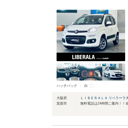
ハッチバック
白
大阪府
ＬＩＢＥＲＡＬＡ リベラーラ
箕面市