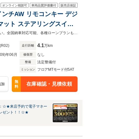
オンライン相談可
車両品質評価書付
販売店保証
インチAW リモコンキー デジ
ロアマット ステアリングスイッ
ール .
「カーセンサーを見て電話しました」とお伝え下さい。ご不明点等はご連絡下さい。全国納車対応可能、各種ローンプランもご用意しております。
4.1
(R02)
万km
走行距離
R09)年06月
なし
修復歴
法定整備付
整備
フロアMTモード付5AT
ミッション
無
在庫確認・見積依頼
追加
料
：☆★来店予約で電子マネー
レゼント！！☆★