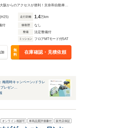
CD/AUX/キーレス/サイドエアバック/フォグランプ/アルミホイール/京都・奈良・大阪からのアクセスが便利！京奈和自動車道 精華下狛ＩＣ降りてすぐ♪
1.4
(H25)
万km
走行距離
備付
なし
修復歴
法定整備付
整備
フロアMTモード付5AT
ミッション
無
在庫確認・見積依頼
追加
料
：梅雨時キャンペーン♪ドラレ
ETCプレゼン…
報
オンライン相談可
車両品質評価書付
販売店保証