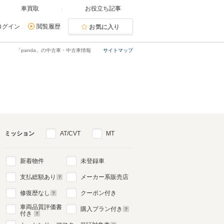
車買取
お役立ち記事
ログイン
閲覧履歴
お気に入り
「panda」の中古車・中古車情報
サイトマップ
ミッション
AT/CVT
MT
新着物件
未登録車
支払総額あり
メーカー系販売店
修復歴なし
クーポン付き
車両品質評価書
購入プラン付き
付き