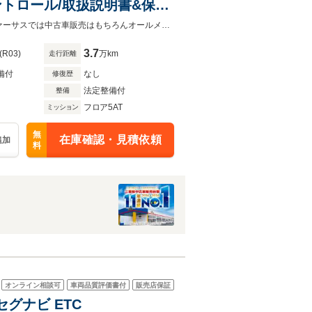
ントロール/取扱説明書&保証
◆伊勢オートモールグランドオープン♪毎週お値打ちな特選車をご用意☆◆◇ヴァーサスでは中古車販売はもちろんオールメーカーの新車販売も行っております♪見積比較も大歓迎！！◇
3.7
(R03)
万km
走行距離
備付
なし
修復歴
法定整備付
整備
フロア5AT
ミッション
無
在庫確認・見積依頼
追加
料
オンライン相談可
車両品質評価書付
販売店保証
セグナビ ETC