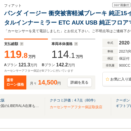
360°
画像付
フィアット
パンダ イージー 衝突被害軽減ブレーキ 純正15
タルインナーミラー ETC AUX USB 純正フ
チ ルーフレ
2020
年式
支払総額
車両本体価格
119
114
2027(
車検
.8
.1
万円
万円
保証付
保証
121.3
142.2
A
プラン
B
プラン
万円
万円
900CC
排気量
カーセンサーアフター保証がBプランに付いています
お気に入り
通常
14,500
詳細を見る
月々
円
ローン価格
大阪
クチコミ評価：
4.7
点（
80
件）
クーポン
無料電話は24時間ご案内！！全国のLIBERALA在庫も見たい方は一括照会が可能です！
ギフトプ
カーセンサーアフター保証取扱店