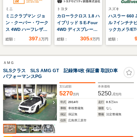
ミニ
トヨタ
スズキ
ミニクラブマン ジョ
カローラクロス 1.8 ハ
ハスラー 660
ン・クーパー・ワーク
イブリッド S E-Four
ル 7インチナビ
ス 4WD ハーフレザー
4WD ディスプレーオ
ックカメラ/ET
シート/ヒーター バッ
ーディオ・パノラミッ
席・助手席シ
397
305
総額：
.1
万円
総額：
.9
万円
総額：
クカメラ リア障害物
クビューモニター・
ター/レーダー
センサー ヘッドアッ
LEDヘッドランプ・ス
キサポート/オ
プディスプレイ ドラ
マートキー・トヨタセ
イト/ディスチ
ＡＭＧ
イビングモード アク
ーフティーセンス
ヘッドライト/
ティブクルコン ヘッ
リングスイッチ
SLSクラス SLS AMG GT 記録簿4枚 保証書 取説D車
パフォーマンスPG
ドライナーアンスラサ
シュスタート/
イト 純正ナビ ETC2.0
エアコン
支払総額
本体価格
整備付
5270
5250.
0
万円
万円
年式
2014
年
走行
0.5
万km
車検
車検整備無
修復
なし
保証
保証無
整備
法定整備無
住所
広島県三原市