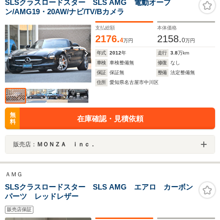
SLSクラスロードスター SLS AMG 電動オープ
ン/AMG19・20AW/ナビ/TV/Bカメラ
支払総額
本体価格
2176.
2158.
4
0
万円
万円
年式
2012
年
走行
3.8
万km
車検
車検整備無
修復
なし
保証
保証無
整備
法定整備無
住所
愛知県名古屋市中川区
無
在庫確認・見積依頼
料
販売店：
ＭＯＮＺＡ ｉｎｃ．
ＡＭＧ
SLSクラスロードスター SLS AMG エアロ カーボン
パーツ レッドレザー
販売店保証