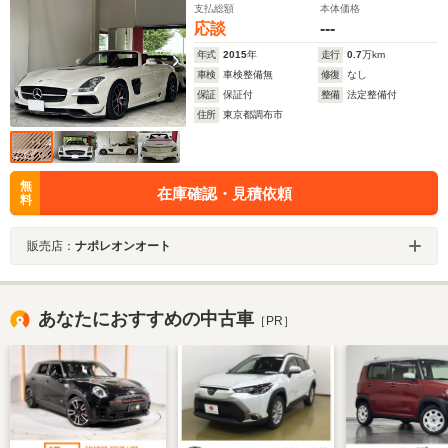
支払総額
本体価格
応談
---
年式
2015
年
走行
0.7
万km
車検
車検整備無
修復
なし
保証
保証付
整備
法定整備付
住所
東京都調布市
無
在庫確認・見積依頼
料
販売店：
ナポレオンオート
あなたにおすすめの中古車
［PR］