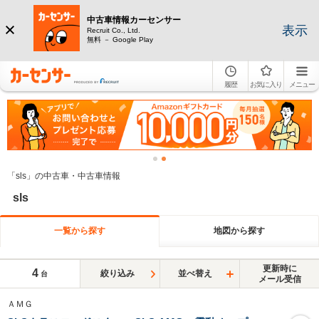
中古車情報カーセンサー
表示
Recruit Co., Ltd.
無料 － Google Play
履歴
お気に入り
メニュー
「sls」の中古車・中古車情報
sls
一覧から探す
地図から探す
更新時に
4
絞り込み
並べ替え
台
メール受信
ＡＭＧ