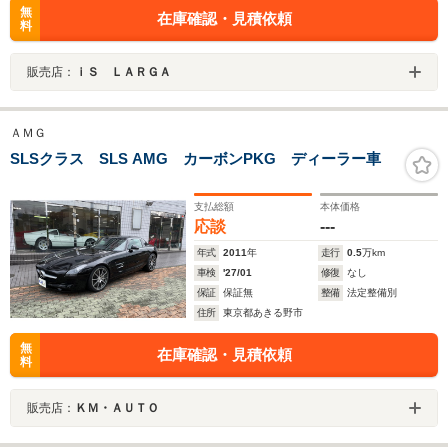
無
在庫確認・見積依頼
料
販売店：
ｉＳ ＬＡＲＧＡ
ＡＭＧ
SLSクラス SLS AMG カーボンPKG ディーラー車
支払総額
本体価格
応談
---
年式
2011
年
走行
0.5
万km
車検
'27/01
修復
なし
保証
保証無
整備
法定整備別
住所
東京都あきる野市
無
在庫確認・見積依頼
料
販売店：
ＫＭ・ＡＵＴＯ