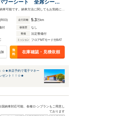
半革 パワーシート 全席シート
正19インチAW LEDヘ
カーセンサーを見て電話しましたとお伝え下さい。お気軽にお電話下さい。全国納車可能です。納車方法に関してもお気軽にご相談ください。
5.3
(R03)
万km
走行距離
備付
なし
修復歴
法定整備付
整備
C
フロアMTモード付8AT
ミッション
無
在庫確認・見積依頼
追加
料
：☆★来店予約で電子マネー
レゼント！！☆★
。全国納車対応可能、各種ロ-ンプランもご用意し
ております