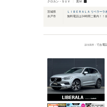
クロカン・ＳＵＶ
黒Ｍ
茨城県
ＬＩＢＥＲＡＬＡ リベラーラ
水戸市
でお電話
該当箇所：