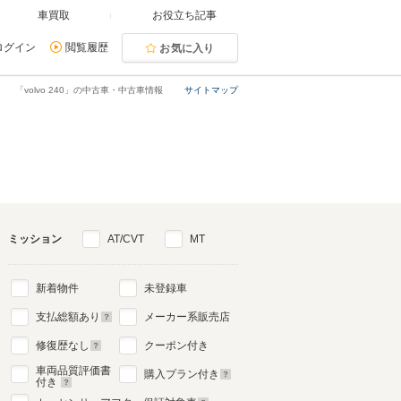
車買取
お役立ち記事
ログイン
閲覧履歴
お気に入り
「volvo 240」の中古車・中古車情報
サイトマップ
ミッション
AT/CVT
MT
新着物件
未登録車
支払総額あり
メーカー系販売店
修復歴なし
クーポン付き
車両品質評価書
購入プラン付き
付き