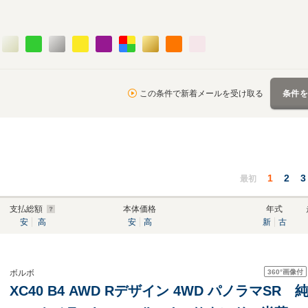
この条件で新着メールを受け取る
条件
1
2
3
最初
支払総額
本体価格
年式
安
高
安
高
新
古
360°
画像付
ボルボ
XC40 B4 AWD Rデザイン 4WD パノラマSR 純