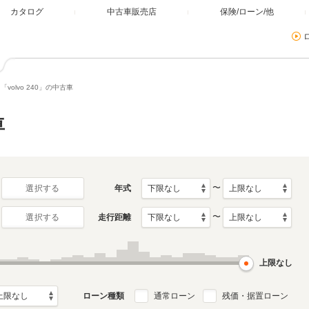
カタログ
中古車販売店
保険/ローン/他
「volvo 240」の中古車
車
〜
年式
選択する
〜
走行距離
選択する
上限なし
ローン種類
通常ローン
残価・据置ローン