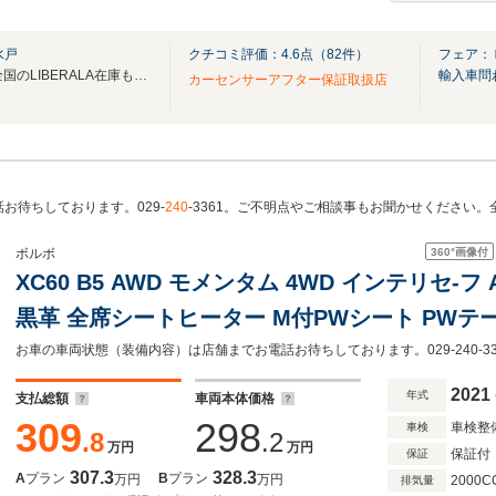
水戸
クチコミ評価：
4.6
点（
82
件）
フェア：
無料電話は24時間ご案内！！全国のLIBERALA在庫も見たい方は一括照会が可能です！
輸入車問
カーセンサーアフター保証取扱店
お待ちしております。029-
240
-3361。ご不明点やご相談事もお聞かせください
360°
画像付
ボルボ
XC60 B5 AWD モメンタム 4WD インテリセ-フ AC
黒革 全席シートヒーター M付PWシート PWテー
BT CarPlay Android Auto USB LEDヘ
レコ ETC2.0 ワイヤレス充電
2021
年式
支払総額
車両本体価格
309
298
車検整
車検
.8
.2
万円
万円
保証付
保証
307.3
328.3
A
プラン
B
プラン
万円
万円
2000C
排気量