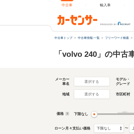
中古車
輸入車
中古車トップ
中古車情報:一覧
フリーワード検索
「volvo 240」の中古
メーカー
モデル・
選択する
車名
グレード
地域
市区町村
選択する
価格
下限なし
〜
ローン月々支払い価格