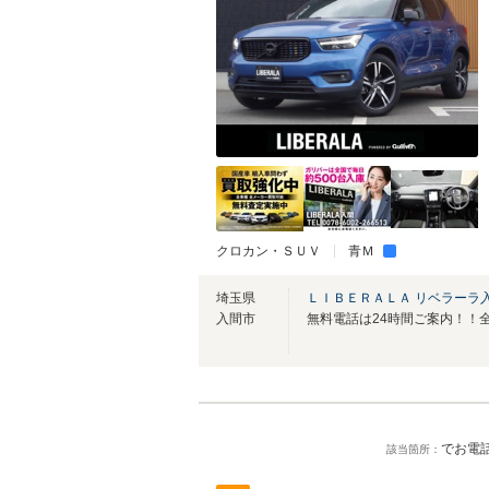
クロカン・ＳＵＶ
青Ｍ
埼玉県
ＬＩＢＥＲＡＬＡ リベラーラ
入間市
でお電話
該当箇所：