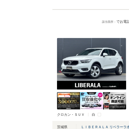
でお電話
該当箇所：
クロカン・ＳＵＶ
白
茨城県
ＬＩＢＥＲＡＬＡ リベラーラ