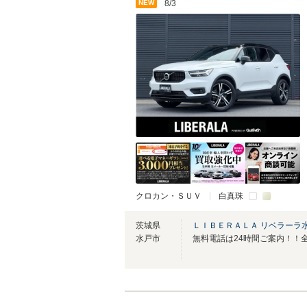
NEW
8/3
クロカン・ＳＵＶ
白真珠
茨城県
ＬＩＢＥＲＡＬＡ リベラーラ
水戸市