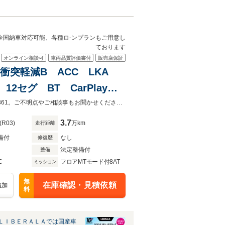
。全国納車対応可能、各種ロ-ンプランもご用意し
ております
オンライン相談可
車両品質評価書付
販売店保証
ー 衝突軽減B ACC LKA
12セグ BT CarPlay
ゲート LEDヘッドライト
お車の車両状態（装備内容）は店舗までお電話お待ちしております。029-240-3361。ご不明点やご相談事もお聞かせください。全国納車対応可能、各種ロ-ンプランもご用意しております。
3.7
(R03)
万km
走行距離
備付
なし
修復歴
法定整備付
整備
C
フロアMTモード付8AT
ミッション
無
在庫確認・見積依頼
追加
料
ＬＩＢＥＲＡＬＡでは国産車