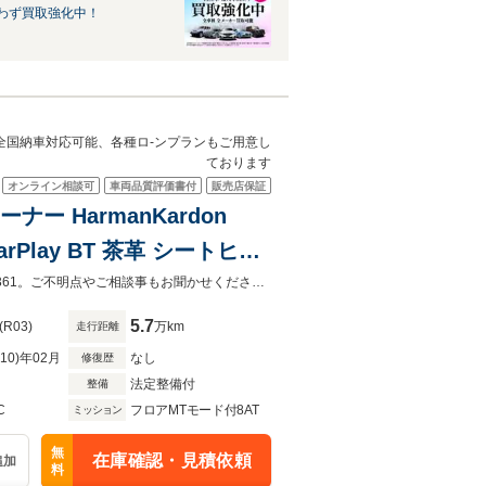
わず買取強化中！
。全国納車対応可能、各種ロ-ンプランもご用意し
ております
オンライン相談可
車両品質評価書付
販売店保証
ナー HarmanKardon
CarPlay BT 茶革 シートヒー
ヒーター 電動リアゲート 純
お車の車両状態（装備内容）は店舗までお電話お待ちしております。029-240-3361。ご不明点やご相談事もお聞かせください。全国納車対応可能、各種ロ-ンプランもご用意しております。
5.7
(R03)
万km
走行距離
R10)年02月
なし
修復歴
法定整備付
整備
C
フロアMTモード付8AT
ミッション
無
在庫確認・見積依頼
追加
料