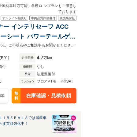
。全国納車対応可能、各種ロ-ンプランもご用意し
ております
オンライン相談可
車両品質評価書付
販売店保証
ナー インテリセーフ ACC
 パワーシート パワーテールゲー
Dヘッドライト オートハイビーム
お車の車両状態（装備内容）は店舗までお電話お待ちしております。029-240-3361。ご不明点やご相談事もお聞かせください。全国納車対応可能、各種ロ-ンプランもご用意しております。
4.7
(R01)
万km
走行距離
備付
なし
修復歴
法定整備付
整備
C
フロアMTモード付8AT
ミッション
無
在庫確認・見積依頼
追加
料
ＬＩＢＥＲＡＬＡでは国産車
わず買取強化中！