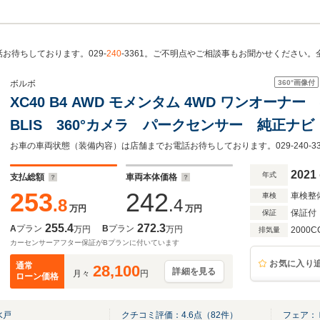
お待ちしております。029-
240
-3361。ご不明点やご相談事もお聞かせください
360°
画像付
ボルボ
XC40 B4 AWD モメンタム 4WD ワンオーナ
BLIS 360°カメラ パークセンサー 純正ナビ 
シートヒーター パワーシート パワーテール
オートハイビーム ETC2.0 禁煙車
2021
年式
支払総額
車両本体価格
253
242
車検整
車検
.8
.4
万円
万円
保証付
保証
255.4
272.3
A
プラン
B
プラン
万円
万円
2000C
排気量
カーセンサーアフター保証がBプランに付いています
お気に入り
通常
28,100
詳細を見る
月々
円
ローン価格
水戸
クチコミ評価：
4.6
点（
82
件）
フェア：