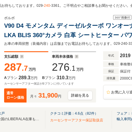
お待ちしております。029-
240
-3361。ご不明点やご相談事もお聞かせください
360°
画像付
ボルボ
V90 D4 モメンタム ディーゼルターボ ワンオー
LKA BLIS 360°カメラ 白革 シートヒーター
ト 純正ナビ 12セグ BT CarPlay USB LE
ETC2.0 ルーフレール 禁煙車
2019
年式
支払総額
車両本体価格
287
276
車検整
車検
.7
.1
万円
万円
保証付
保証
289.3
310.3
A
プラン
B
プラン
万円
万円
2000C
排気量
カーセンサーアフター保証がBプランに付いています
お気に入り
通常
31,900
詳細を見る
月々
円
ローン価格
水戸
クチコミ評価：
4.6
点（
82
件）
フェア：
無料電話は24時間ご案内！！全国のLIBERALA在庫も見たい方は一括照会が可能です！
輸入車問
カーセンサーアフター保証取扱店