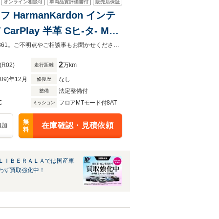
オンライン相談可
車両品質評価書付
販売店保証
 HarmanKardon インテ
-ム 純正19インチAW パワ-
お車の車両状態（装備内容）は店舗までお電話お待ちしております。029-240-3361。ご不明点やご相談事もお聞かせください。全国納車対応可能、各種ロ-ンプランもご用意しております。
2
(R02)
万km
走行距離
R09)年12月
なし
修復歴
法定整備付
整備
C
フロアMTモード付8AT
ミッション
無
在庫確認・見積依頼
追加
料
ＬＩＢＥＲＡＬＡでは国産車
わず買取強化中！