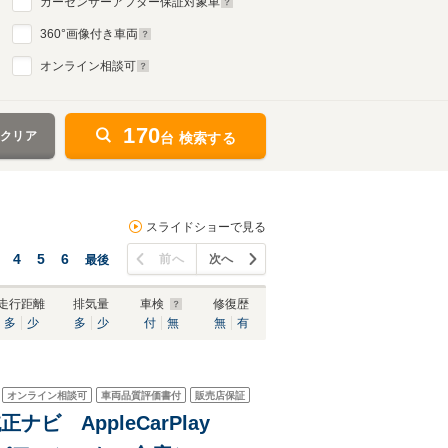
カーセンサーアフター保証対象車
360
°画像付き車両
オンライン相談可
170
をクリア
台 検索する
スライドショーで見る
4
5
6
前へ
次へ
最後
走行距離
排気量
車検
修復歴
多
少
多
少
付
無
無
有
オンライン相談可
車両品質評価書付
販売店保証
正ナビ AppleCarPlay