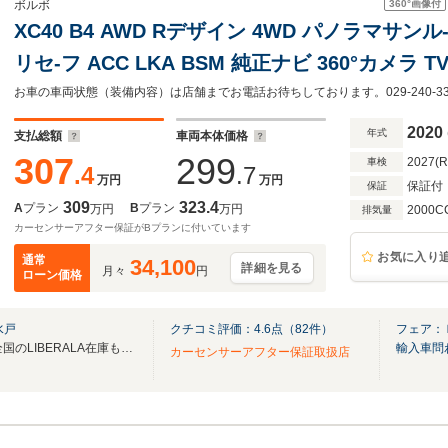
360°
画像付
ボルボ
XC40 B4 AWD Rデザイン 4WD パノラマサンル-フ
リセ-フ ACC LKA BSM 純正ナビ 360°カメラ TV CarPlay 半革 Sヒ-タ- M付
PWシート ステアリングヒ-タ- LED オ-トハイビ
バックドア ドラレコ 禁煙車
2020
年式
支払総額
車両本体価格
307
299
2027(
車検
.4
.7
万円
万円
保証付
保証
309
323.4
A
プラン
B
プラン
万円
万円
2000C
排気量
カーセンサーアフター保証がBプランに付いています
お気に入り
通常
34,100
詳細を見る
月々
円
ローン価格
水戸
クチコミ評価：
4.6
点（
82
件）
フェア：
無料電話は24時間ご案内！！全国のLIBERALA在庫も見たい方は一括照会が可能です！
輸入車問
カーセンサーアフター保証取扱店