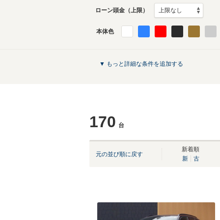
ローン頭金（上限）
本体色
▼ もっと詳細な条件を追加する
170
台
新着順
元の並び順に戻す
新
古