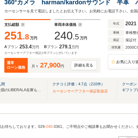
360°カメラ harman/kardonサウンド 
ヒーター パワーバックドア ステアリングH 純
ッドライト ドライブレコーダー!!
2021
年式
支払総額
車両本体価格
251
240
車検整
車検
.8
.5
万円
万円
保証付
保証
253.4
279.1
A
プラン
B
プラン
万円
万円
2000C
排気量
カーセンサーアフター保証がBプランに付いています
お気に入り
通常
27,900
詳細を見る
月々
円
ローン価格
入間
クチコミ評価：
4.7
点（
210
件）
クーポン
無料電話は24時間ご案内！！全国のLIBERALA在庫も見たい方は一括照会が可能です！
ギフトプ
カーセンサーアフター保証取扱店
お待ちしております。029-
240
-3361。ご不明点やご相談事もお聞かせください