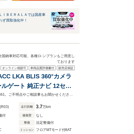
ＬＩＢＥＲＡＬＡでは国産車
わず買取強化中！
。全国納車対応可能、各種ロ-ンプランもご用意し
ております
オンライン相談可
車両品質評価書付
販売店保証
C LKA BLIS 360°カメラ
ルゲート 純正ナビ 12セグ
ッドライト オ-トハイビ-ム 前後ドラ
お車の車両状態（装備内容）は店舗までお電話お待ちしております。029-240-3361。ご不明点やご相談事もお聞かせください。全国納車対応可能、各種ロ-ンプランもご用意しております。
3.7
(R03)
万km
走行距離
備付
なし
修復歴
法定整備付
整備
C
フロアMTモード付8AT
ミッション