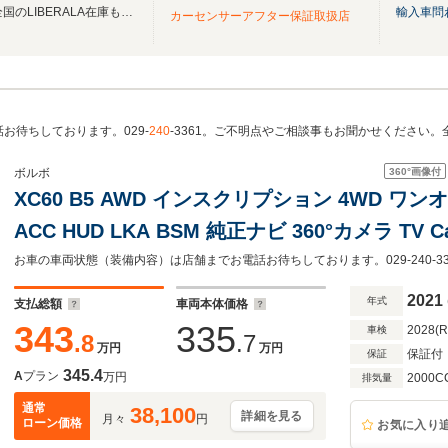
無料電話は24時間ご案内！！全国のLIBERALA在庫も見たい方は一括照会が可能です！
輸入車問
カーセンサーアフター保証取扱店
お待ちしております。029-
240
-3361。ご不明点やご相談事もお聞かせください
360°
画像付
ボルボ
XC60 B5 AWD インスクリプション 4WD ワンオー
ACC HUD LKA BSM 純正ナビ 360°カメラ TV 
ター ベンチレーション M付PWシート ハンドル
正19インチAW LED オートハイビーム 禁煙車
2021
年式
支払総額
車両本体価格
343
335
2028(
車検
.8
.7
万円
万円
保証付
保証
345.4
A
プラン
万円
2000C
排気量
通常
38,100
詳細を見る
月々
円
ローン価格
お気に入り