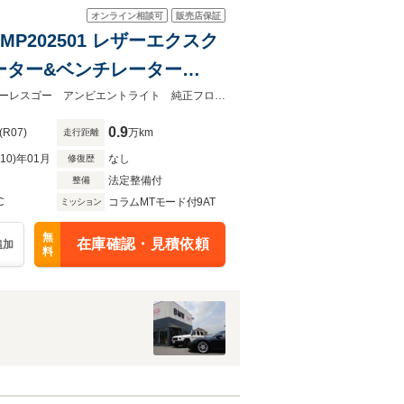
オンライン相談可
販売店保証
 MP202501 レザーエクスク
ワイヤレスチャージング フット
ＬＥＤライト 純正１７アルミ 電動トランク キーレスゴー ＥＴＣ２．０キーレスゴー アンビエントライト 純正フロアマット レーダーセーフティＰ ＭＢＵＸナビ＆フルセグＴＶ
0.9
(R07)
万km
走行距離
R10)年01月
なし
修復歴
法定整備付
整備
C
コラムMTモード付9AT
ミッション
無
在庫確認・見積依頼
追加
料