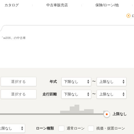
カタログ
中古車販売店
保険/ローン/他
「w206」の中古車
〜
年式
選択する
〜
走行距離
選択する
上限なし
ローン種類
通常ローン
残価・据置ローン