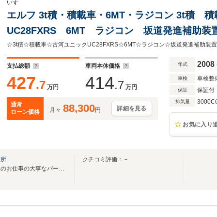
いすゞ
エルフ 3t積・積載車・6MT・ラジコン 3t積
UC28FXRS 6MT ラジコン 坂道発進補助
ETC シートカバー ウィンチ キーレス 荷台内寸 
2008
年式
支払総額
車両本体価格
427
414
車検整
車検
.7
.7
万円
万円
保証付
保証
3000C
排気量
通常
88,300
詳細を見る
月々
円
ローン価格
お気に入り
業所
クチコミ評価：－
高品質車両を低価格で！！皆様のお仕事の大事なパートナーとして活躍できる1台を！！