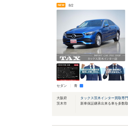
NEW
8/2
セダン
青
大阪府
タックス茨木インター買取専
茨木市