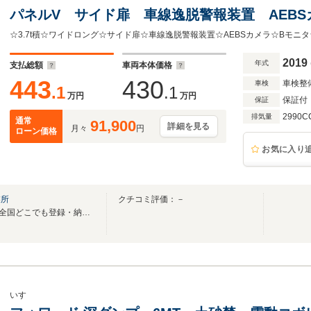
パネルV サイド扉 車線逸脱警報装置 AEB
格ミラー ミラーヒーター 電動移動フロア(オー
車 内寸 L4522 W2065 H1973
2019
年式
支払総額
車両本体価格
443
430
車検整
車検
.1
.1
万円
万円
保証付
保証
2990C
排気量
通常
91,900
詳細を見る
月々
円
ローン価格
お気に入り
業所
クチコミ評価：－
総在庫200台以上（グループ）全国どこでも登録・納車致します！業者様も大歓迎です！
いすゞ