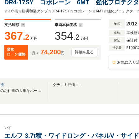
DR4-17SY コボレーン 6MT 強化プロテ
ーツ キーレス フォグ 荷台内寸 L3405 W2060
2012
年式
支払総額
車両本体価格
367
354
車検整
車検
.2
.2
万円
万円
保証付
保証
5190C
排気量
通常
74,200
詳細を見る
月々
円
ローン価格
お気に入り
業所
クチコミ評価：－
高品質車両を低価格で！！皆様のお仕事の大事なパートナーとして活躍できる1台を！！
いすゞ
エルフ 3.7t積・ワイドロング・パネルV・サイド