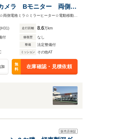
Sカメラ Bモニター 両側電
トフロア) Pレンジ付AT
☆3.7t積☆ワイドロング☆サイド扉☆車線逸脱警報装置☆AEBSカメラ☆Bモニタ☆両側電格ミラ☆ミラーヒーター☆電動移動フロア（オートフロア）☆PレンジAT車☆内寸 L4522 W2065 H1973
8.6
(H31)
万km
走行距離
備付
なし
修復歴
法定整備付
整備
C
その他AT
ミッション
無
在庫確認・見積依頼
追加
料
販売店保証