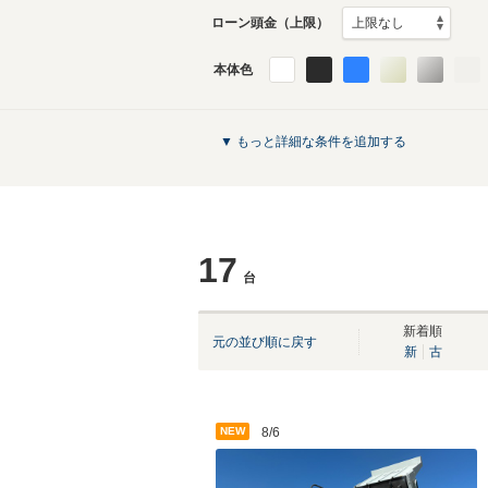
ローン頭金（上限）
本体色
▼ もっと詳細な条件を追加する
17
台
新着順
元の並び順に戻す
新
古
NEW
8/6