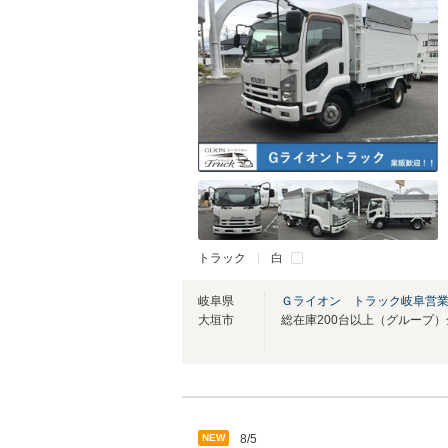
トラック
白
岐阜県
Ｇライオン トラック岐阜営
大垣市
NEW
8/5