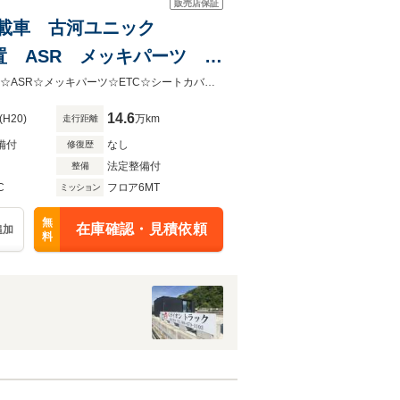
販売店保証
 積載車 古河ユニック
装置 ASR メッキパーツ
L5710 W2060
☆3t積☆積載車☆古河ユニックUC28FXRS☆6MT☆ラジコン☆坂道発進補助装置☆ASR☆メッキパーツ☆ETC☆シートカバー☆ウィンチ☆キーレス☆荷台内寸 L5710 W2060
14.6
(H20)
万km
走行距離
備付
なし
修復歴
法定整備付
整備
C
フロア6MT
ミッション
無
在庫確認・見積依頼
追加
料