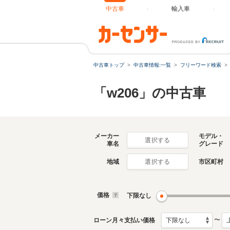
中古車
輸入車
中古車トップ
中古車情報:一覧
フリーワード検索
「w206」の中古車
メーカー
モデル・
選択する
車名
グレード
地域
市区町村
選択する
価格
下限なし
〜
ローン月々支払い価格