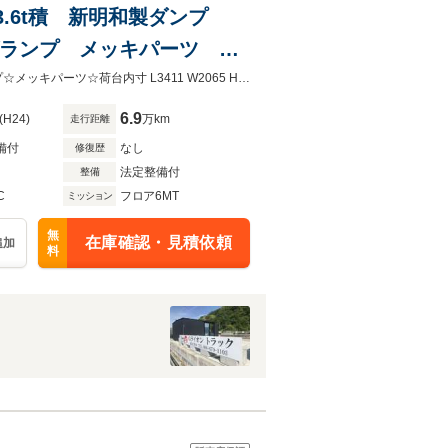
3.6t積 新明和製ダンプ
ォグランプ メッキパーツ 荷
☆3.6t積☆新明和製ダンプ(DR4)☆コボレーン☆6MT☆電格ミラー☆フォグランプ☆メッキパーツ☆荷台内寸 L3411 W2065 H330
6.9
(H24)
万km
走行距離
備付
なし
修復歴
法定整備付
整備
C
フロア6MT
ミッション
無
在庫確認・見積依頼
追加
料