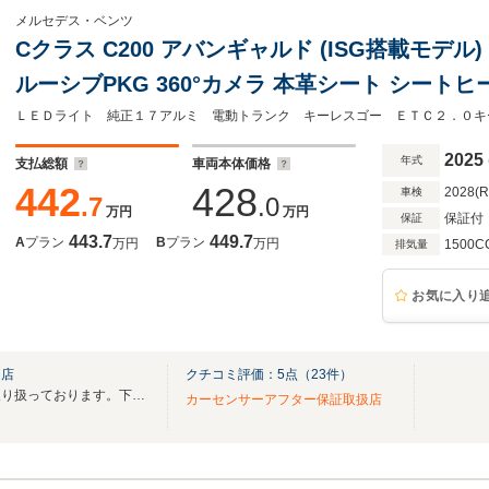
メルセデス・ベンツ
Cクラス C200 アバンギャルド (ISG搭載モデル)
ルーシブPKG 360°カメラ 本革シート シートヒーター&ベンチレーター
Burmester3Dサラウンドサウンドシステム 
トランクオープナー 禁煙車
2025
年式
支払総額
車両本体価格
442
428
2028(
車検
.7
.0
万円
万円
保証付
保証
443.7
449.7
A
プラン
B
プラン
万円
万円
1500C
排気量
お気に入り
門店
クチコミ評価：
5
点（
23
件）
新車保証継承出来る車を多数取り扱っております。下取り買取もお任せください！
カーセンサーアフター保証取扱店