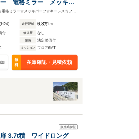
クター 電格ミラー メッキパ
 H341
☆3.6t積☆新明和製ダンプ☆DR4-17SY☆コボレーン☆6MT☆強化プロテクター☆電格ミラー☆メッキパーツ☆キーレス☆フォグ☆荷台内寸 L3405 W2060 H341
6.8
(H24)
万km
走行距離
備付
なし
修復歴
法定整備付
整備
C
フロア6MT
ミッション
無
在庫確認・見積依頼
追加
料
販売店保証
扉 3.7t積 ワイドロング