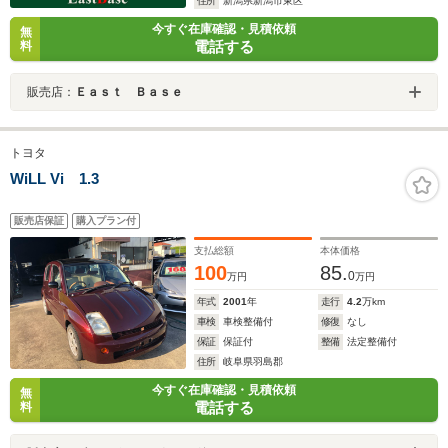
住所
新潟県新潟市東区
今すぐ在庫確認・見積依頼
無
電話する
料
販売店：
Ｅａｓｔ Ｂａｓｅ
トヨタ
WiLL Vi 1.3
販売店保証
購入プラン付
支払総額
本体価格
100
85.
0
万円
万円
年式
2001
年
走行
4.2
万km
車検
車検整備付
修復
なし
保証
保証付
整備
法定整備付
住所
岐阜県羽島郡
今すぐ在庫確認・見積依頼
無
電話する
料