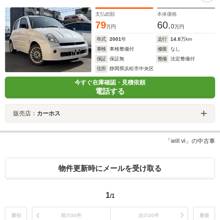
支払総額
本体価格
79
60.
0
万円
万円
年式
2001
年
走行
14.0
万km
車検
車検整備付
修復
なし
保証
保証無
整備
法定整備付
住所
静岡県浜松市中央区
今すぐ在庫確認・見積依頼
電話する
販売店：
カーホス
「will vi」の中古車
物件更新時にメールを受け取る
1
/1
最初
前の30件
次の30件
最後