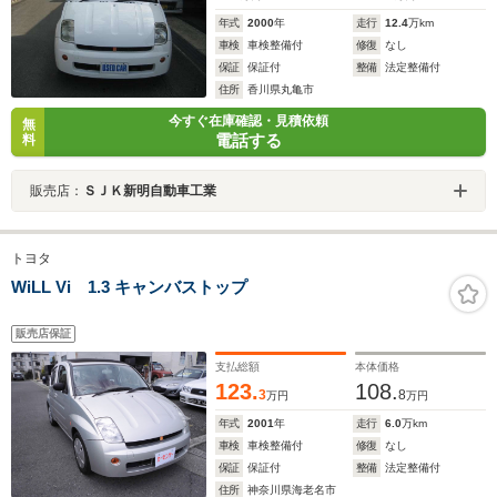
年式
2000
年
走行
12.4
万km
車検
車検整備付
修復
なし
保証
保証付
整備
法定整備付
住所
香川県丸亀市
今すぐ在庫確認・見積依頼
無
電話する
料
販売店：
ＳＪＫ新明自動車工業
トヨタ
WiLL Vi 1.3 キャンバストップ
販売店保証
支払総額
本体価格
123.
108.
3
8
万円
万円
年式
2001
年
走行
6.0
万km
車検
車検整備付
修復
なし
保証
保証付
整備
法定整備付
住所
神奈川県海老名市