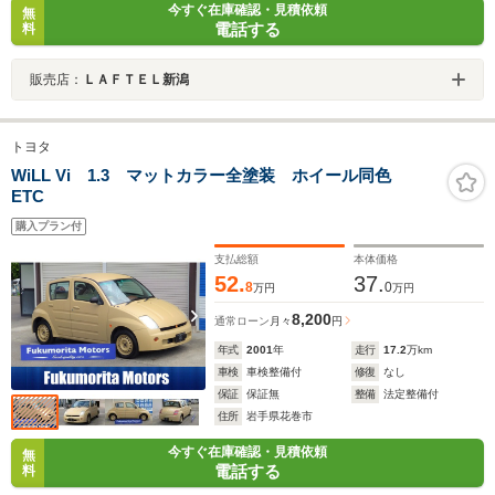
今すぐ在庫確認・見積依頼
無
電話する
料
販売店：
ＬＡＦＴＥＬ新潟
トヨタ
WiLL Vi 1.3 マットカラー全塗装 ホイール同色
ETC
購入プラン付
支払総額
本体価格
52.
37.
8
0
万円
万円
8,200
通常ローン
月々
円
年式
2001
年
走行
17.2
万km
車検
車検整備付
修復
なし
保証
保証無
整備
法定整備付
住所
岩手県花巻市
今すぐ在庫確認・見積依頼
無
電話する
料