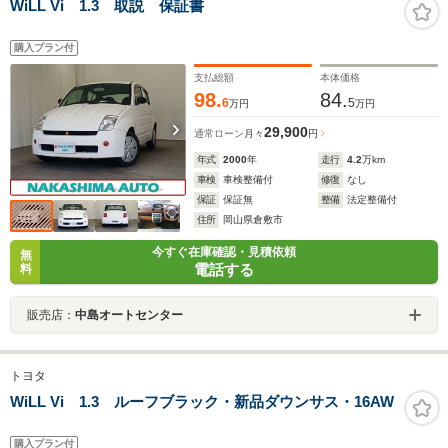
WiLL Vi 1.3 取説 保証書
購入プラン付
支払総額
本体価格
98.
84.
6
5
万円
万円
29,900
通常ローン
月々
円
年式
2000
年
走行
4.2
万km
車検
車検整備付
修復
なし
保証
保証無
整備
法定整備付
住所
岡山県倉敷市
今すぐ在庫確認・見積依頼
無
電話する
料
販売店：
中島オートセンター
トヨタ
WiLL Vi 1.3 ルーフブラック・新品ダウンサス・16AW
購入プラン付