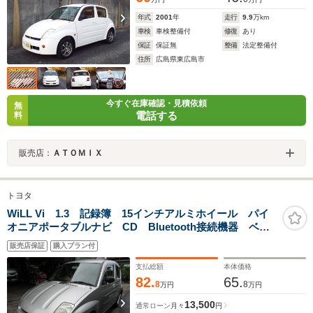
年式
2001
年
走行
9.9
万km
車検
車検整備付
修復
あり
保証
保証無
整備
法定整備付
住所
広島県東広島市
今すぐ在庫確認・見積依頼
無
電話する
料
販売店：
ＡＴＯＭＩＸ
トヨタ
WiLL Vi 1.3 記録簿 15インチアルミホイール パイ
オニアポータブルナビ CD Bluetooth接続機器 ベン
チシート センターメーター 革巻ステアリング サイ
販売店保証
購入プラン付
ドバイザー リアスポイラー
支払総額
本体価格
82.
65.
8
8
万円
万円
13,500
通常ローン
月々
円