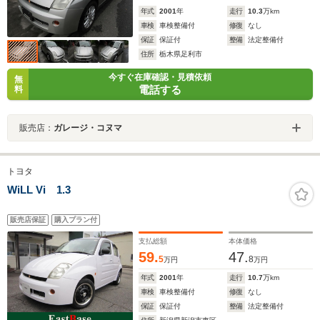
年式
2001
年
走行
10.3
万km
車検
車検整備付
修復
なし
保証
保証付
整備
法定整備付
住所
栃木県足利市
今すぐ在庫確認・見積依頼
無
電話する
料
販売店：
ガレージ・コヌマ
トヨタ
WiLL Vi 1.3
販売店保証
購入プラン付
支払総額
本体価格
59.
47.
5
8
万円
万円
年式
2001
年
走行
10.7
万km
車検
車検整備付
修復
なし
保証
保証付
整備
法定整備付