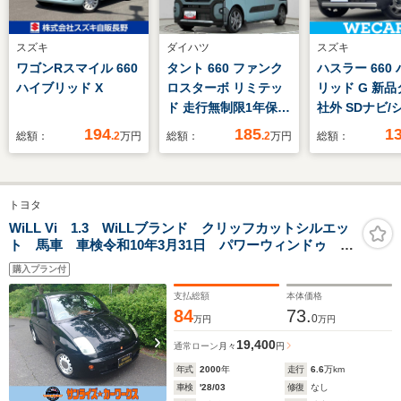
スズキ
ダイハツ
スズキ
ワゴンRスマイル 660
タント 660 ファンク
ハスラー 660
ハイブリッド X
ロスターボ リミテッ
リッド G 新品
ド 走行無制限1年保
社外 SDナビ/
証 両側電動スライド
ーター 前席/
194
185
1
総額：
.2
万円
総額：
.2
万円
総額：
ドア ETC アダプテ
ンプ LED/Blue
ィブクルーズコントロ
接続/ETC/EBD
ール 前後コーナーセ
横滑り防止装置
トヨタ
ンサー 前席シートヒ
ドリングストッ
ーター ルーフレー
ルセグTV/DVD
WiLL Vi 1.3 WiLLブランド クリッフカットシルエッ
ト 馬車 車検令和10年3月31日 パワーウィンドゥ
ル オートハイビー
ETC 走行66000km
ム スマートキー
購入プラン付
15インチ純正アルミ
支払総額
本体価格
ホイール
84
73.
0
万円
万円
19,400
通常ローン
月々
円
年式
2000
年
走行
6.6
万km
車検
'28/03
修復
なし