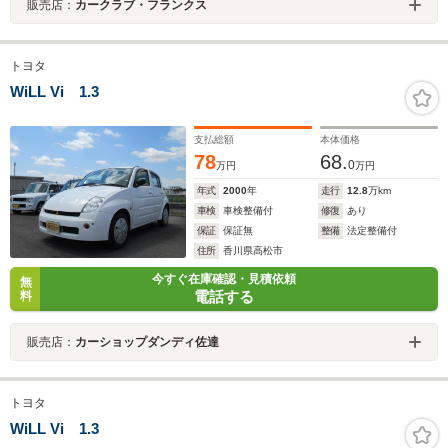
販売店：
カークラブ・フランクス
トヨタ
WiLL Vi 1.3
支払総額
本体価格
78
68.
0
万円
万円
年式
2000
年
走行
12.8
万km
車検
車検整備付
修復
あり
保証
保証無
整備
法定整備付
住所
香川県高松市
今すぐ在庫確認・見積依頼
無
電話する
料
販売店：
カーショップダンディ佐達
トヨタ
WiLL Vi 1.3