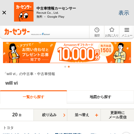
中古車情報カーセンサー
表示
Recruit Co., Ltd.
無料 － Google Play
履歴
お気に入り
メニュー
「will vi」の中古車・中古車情報
will vi
一覧から探す
地図から探す
更新時に
20
絞り込み
並べ替え
台
メール受信
トヨタ