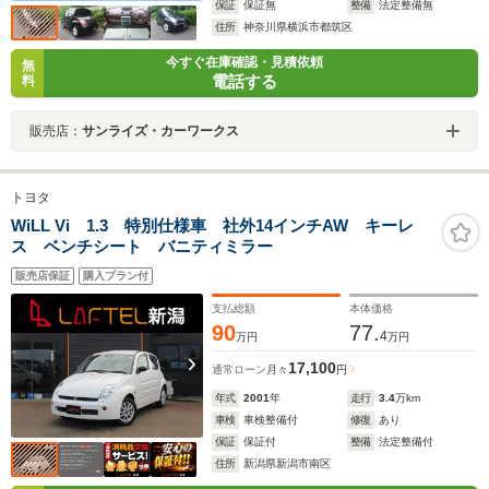
保証
保証無
整備
法定整備無
住所
神奈川県横浜市都筑区
今すぐ在庫確認・見積依頼
無
電話する
料
販売店：
サンライズ・カーワークス
トヨタ
WiLL Vi 1.3 特別仕様車 社外14インチAW キーレ
ス ベンチシート バニティミラー
販売店保証
購入プラン付
支払総額
本体価格
90
77.
4
万円
万円
17,100
通常ローン
月々
円
年式
2001
年
走行
3.4
万km
車検
車検整備付
修復
あり
保証
保証付
整備
法定整備付
住所
新潟県新潟市南区