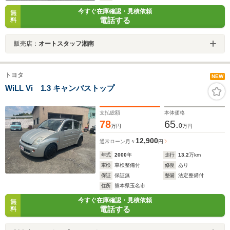
今すぐ在庫確認・見積依頼
無
電話する
料
販売店：
オートスタッフ湘南
トヨタ
NEW
WiLL Vi 1.3 キャンバストップ
支払総額
本体価格
78
65.
0
万円
万円
12,900
通常ローン
月々
円
年式
2000
年
走行
13.2
万km
車検
車検整備付
修復
あり
保証
保証無
整備
法定整備付
住所
熊本県玉名市
今すぐ在庫確認・見積依頼
無
電話する
料