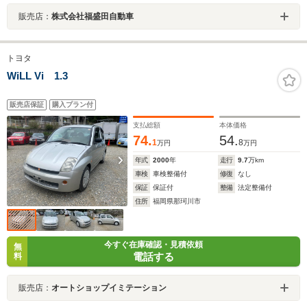
販売店：
株式会社福盛田自動車
トヨタ
WiLL Vi 1.3
販売店保証
購入プラン付
支払総額
本体価格
74.
54.
1
8
万円
万円
年式
2000
年
走行
9.7
万km
車検
車検整備付
修復
なし
保証
保証付
整備
法定整備付
住所
福岡県那珂川市
今すぐ在庫確認・見積依頼
無
電話する
料
販売店：
オートショップイミテーション