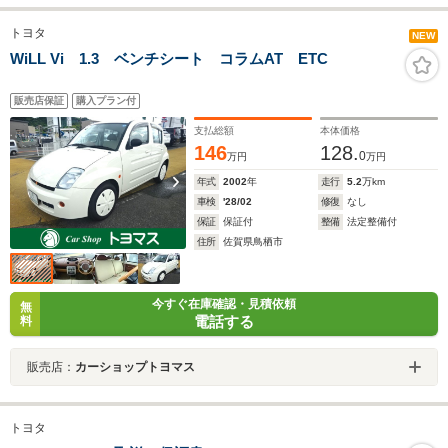
トヨタ
NEW
WiLL Vi 1.3 ベンチシート コラムAT ETC
販売店保証
購入プラン付
支払総額
本体価格
146
128.
0
万円
万円
年式
2002
年
走行
5.2
万km
車検
'28/02
修復
なし
保証
保証付
整備
法定整備付
住所
佐賀県鳥栖市
今すぐ在庫確認・見積依頼
無
電話する
料
販売店：
カーショップトヨマス
トヨタ