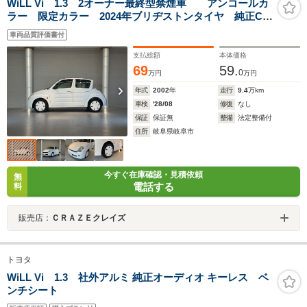
WiLL Vi 1.3 2オーナー最終型禁煙車 アンコールカ
ラー 限定カラー 2024年ブリヂストンタイヤ 純正CD
カセットチューナー ベンチシート コラムAT パンプキ
車両品質評価書付
ン馬車 下取車
支払総額
本体価格
69
59.
0
万円
万円
年式
2002
年
走行
9.4
万km
車検
'28/08
修復
なし
保証
保証無
整備
法定整備付
住所
岐阜県岐阜市
今すぐ在庫確認・見積依頼
無
電話する
料
販売店：
ＣＲＡＺＥクレイズ
トヨタ
WiLL Vi 1.3 社外アルミ 純正オーディオ キーレス ベ
ンチシート