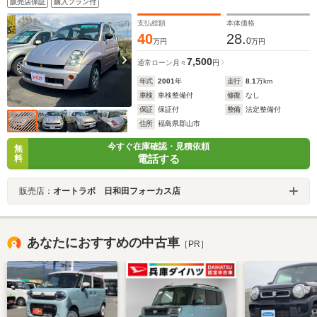
販売店保証
購入プラン付
支払総額
本体価格
40
28.
0
万円
万円
7,500
通常ローン
月々
円
年式
2001
年
走行
8.1
万km
車検
車検整備付
修復
なし
保証
保証付
整備
法定整備付
住所
福島県郡山市
今すぐ在庫確認・見積依頼
無
電話する
料
販売店：
オートラボ 日和田フォーカス店
あなたにおすすめの中古車
［PR］