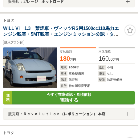
販売店：
ガレージ ホットロード
トヨタ
WiLL Vi 1.3 禁煙車・ヴィッツRS用1500cc110馬力エ
ンジン載替・5MT載替・エンジンミッション公認・タイ
ミングチェーン・車高調・社外マフラー・エアコン・パ
購入プラン付
ワステ・CD・エアバッグ・キーレス・アルミホイール
支払総額
本体価格
180
160.
0
万円
万円
年式
2000
年
走行
不明
車検
車検整備無
修復
なし
保証
保証無
整備
法定整備無
住所
神奈川県愛甲郡
今すぐ在庫確認・見積依頼
無
電話する
料
販売店：
Ｒｅｖｏｌｕｔｉｏｎ（レボリューション） 本店
トヨタ