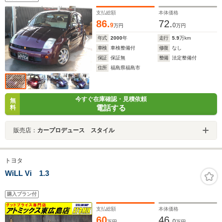
支払総額
本体価格
86.
72.
9
0
万円
万円
年式
2000
年
走行
5.9
万km
車検
車検整備付
修復
なし
保証
保証無
整備
法定整備付
住所
福島県福島市
今すぐ在庫確認・見積依頼
無
電話する
料
販売店：
カープロデュース スタイル
トヨタ
WiLL Vi 1.3
購入プラン付
支払総額
本体価格
60
46.
0
万円
万円