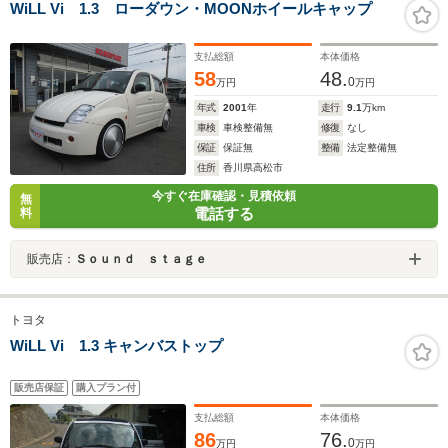
WiLL Vi 1.3 ローダウン・MOONホイールキャップ
支払総額
本体価格
58
48.
0
万円
万円
年式
2001
年
走行
9.1
万km
車検
車検整備無
修復
なし
保証
保証無
整備
法定整備無
住所
香川県高松市
今すぐ在庫確認・見積依頼
無
電話する
料
販売店：
Ｓｏｕｎｄ ｓｔａｇｅ
トヨタ
WiLL Vi 1.3 キャンバストップ
販売店保証
購入プラン付
支払総額
本体価格
86
76.
0
万円
万円