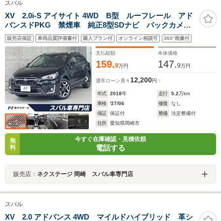
スバル
XV 2.0i-S アイサイト 4WD B型 ルーフレール アド
バンスドPKG 禁煙車 純正8型SDナビ バックカメ
ラ ETC ドラレコ LEDヘッド スマートキー パド
販売店保証
車両品質評価書付
購入プラン付
オンライン相談可
360°画像付
ルシフト Bluetooth接続 パワーシート X-MODE
支払総額
本体価格
159.
147.
9
9
万円
万円
12,200
通常ローン
月々
円
年式
2018
年
走行
5.2
万km
車検
'27/06
修復
なし
保証
保証付
整備
法定整備付
住所
愛知県岡崎市
今すぐ在庫確認・見積依頼
無
電話する
料
販売店：
ネクステージ 岡崎 スバル車専門店
スバル
XV 2.0 アドバンス 4WD マイルドハイブリッド 革シ