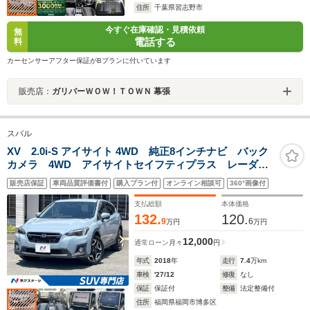
住所
千葉県習志野市
今すぐ在庫確認・見積依頼
無
電話する
料
カーセンサーアフター保証がBプランに付いています
販売店：
ガリバーＷＯＷ！ＴＯＷＮ 幕張
スバル
XV 2.0i-S アイサイト 4WD 純正8インチナビ バック
カメラ 4WD アイサイトセイフティプラス レーダー
クルーズ ドラレコ パワーシート スマートキー
販売店保証
車両品質評価書付
購入プラン付
オンライン相談可
360°画像付
LEDヘッド ETC 純正18インチアルミ オートデュア
ルエアコン
支払総額
本体価格
132.
120.
9
6
万円
万円
12,000
通常ローン
月々
円
年式
2018
年
走行
7.4
万km
車検
'27/12
修復
なし
保証
保証付
整備
法定整備付
住所
福岡県福岡市博多区