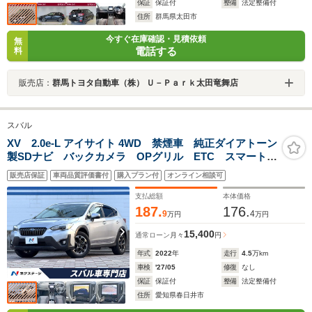
保証
保証付
整備
法定整備付
住所
群馬県太田市
今すぐ在庫確認・見積依頼
無
電話する
料
販売店：
群馬トヨタ自動車（株） Ｕ－Ｐａｒｋ太田竜舞店
スバル
XV 2.0e-L アイサイト 4WD 禁煙車 純正ダイアトーン
製SDナビ バックカメラ OPグリル ETC スマートキ
ー 純正17インチアルミホイール ステアリング連動
販売店保証
車両品質評価書付
購入プラン付
オンライン相談可
LEDヘッドライト オートライト パドルシフト デュ
アルオートエアコン
支払総額
本体価格
187.
176.
9
4
万円
万円
15,400
通常ローン
月々
円
年式
2022
年
走行
4.5
万km
車検
'27/05
修復
なし
保証
保証付
整備
法定整備付
住所
愛知県春日井市