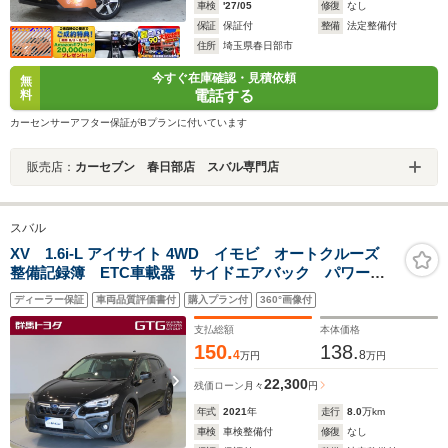
車検
'27/05
修復
なし
保証
保証付
整備
法定整備付
住所
埼玉県春日部市
今すぐ在庫確認・見積依頼
無
電話する
料
カーセンサーアフター保証がBプランに付いています
販売店：
カーセブン 春日部店 スバル専門店
スバル
XV 1.6i-L アイサイト 4WD イモビ オートクルーズ
整備記録簿 ETC車載器 サイドエアバック パワース
テアリング アルミ ESC スマートキー&プッシュスタ
ディーラー保証
車両品質評価書付
購入プラン付
360°画像付
ート 地デジTV エアコン LEDヘッドランプ AWD
ABS
支払総額
本体価格
150.
138.
4
8
万円
万円
22,300
残価ローン
月々
円
年式
2021
年
走行
8.0
万km
車検
車検整備付
修復
なし