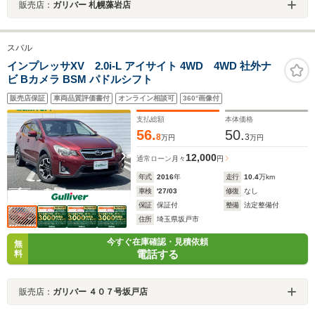
販売店：
ガリバー 札幌藻岩店
スバル
インプレッサXV 2.0i-L アイサイト 4WD 4WD 社外ナ
ビ Bカメラ BSM パドルシフト
販売店保証
車両品質評価書付
オンライン相談可
360°画像付
支払総額
本体価格
56.
50.
8
3
万円
万円
12,000
通常ローン
月々
円
年式
2016
年
走行
10.4
万km
車検
'27/03
修復
なし
保証
保証付
整備
法定整備付
住所
埼玉県坂戸市
今すぐ在庫確認・見積依頼
無
電話する
料
販売店：
ガリバー ４０７号坂戸店