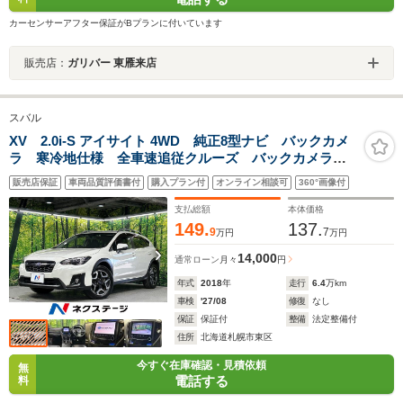
カーセンサーアフター保証がBプランに付いています
販売店：
ガリバー 東雁来店
スバル
XV 2.0i-S アイサイト 4WD 純正8型ナビ バックカメ
ラ 寒冷地仕様 全車速追従クルーズ バックカメラ
リアビークディティクション パワーシート LEDヘッ
販売店保証
車両品質評価書付
購入プラン付
オンライン相談可
360°画像付
ド ルーフレール 純正18インチアルミ オートエアコ
ン Bluetooth
支払総額
本体価格
149.
137.
9
7
万円
万円
14,000
通常ローン
月々
円
年式
2018
年
走行
6.4
万km
車検
'27/08
修復
なし
保証
保証付
整備
法定整備付
住所
北海道札幌市東区
今すぐ在庫確認・見積依頼
無
電話する
料