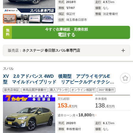
年式
2018
年
走行
4.5
万km
車検
'27/07
修復
なし
保証
保証付
整備
法定整備付
住所
埼玉県春日部市
今すぐ在庫確認・見積依頼
無
電話する
料
販売店：
ネクステージ 春日部スバル車専門店
スバル
XV 2.0 アドバンス 4WD 後期型 アプライモデルE
型 マイルドハイブリッド リアビークルディテクショ
ン 純正メモリーナビ バックカメラ フロントカメ
販売店保証
車両品質評価書付
購入プラン付
オンライン相談可
360°画像付
ラ サイドカメラ スマートキー Bluetoothオーディ
オ フルセグTV
支払総額
本体価格
153.
138.
8
6
万円
万円
18,800
通常ローン
月々
円
年式
2020
年
走行
6.1
万km
車検
車検整備付
修復
なし