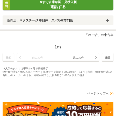
今すぐ在庫確認・見積依頼
無
電話する
料
販売店：
ネクステージ 春日井 スバル車専門店
「xv 中古」の中古車
1
/49
最初
前の30件
次の30件
最後
※人気のクルマは平均1ヶ月で掲載終了
物件数合計1万台以上のメーカー｜算出データ期間：2024年9月～11月｜内容：物件数合計1万
台以上のメーカーのうち、掲載が終了した物件数が1,000台以上の場合
ページトップへ