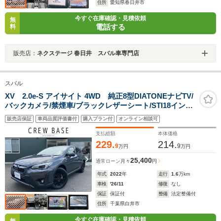
住所
愛知県春日井市
今すぐ在庫確認・見積依頼
無
電話する
料
販売店：
ネクステージ 春日井 スバル車専門店
スバル
XV 2.0e-S アイサイト 4WD 純正8型DIATONEナビTV/
バックカメラ/禁煙車/ブラックレザーシート/STI18インチ
ホイール/ブラインドスポットモニター/レーダークルーズ/
販売店保証
車両品質評価書付
購入プラン付
オンライン相談可
シートヒーター/LEDヘッドライト/TVキット/ドラレコ前
後/ETC
支払総額
本体価格
229.
214.
9
9
万円
万円
25,400
通常ローン
月々
円
年式
2022
年
走行
1.6
万km
車検
'26/11
修復
なし
保証
保証付
整備
法定整備付
住所
千葉県白井市
今すぐ在庫確認・見積依頼
無