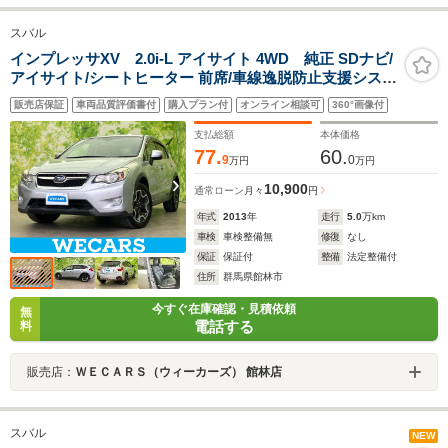
スバル
インプレッサXV 2.0i-L アイサイト 4WD 純正 SDナビ/
アイサイト/シートヒーター 前席/車線逸脱防止支援システ
ム/シート 合皮/ヘッドランプ HID/Bluetooth接
販売店保証
車両品質評価書付
購入プラン付
オンライン相談可
360°画像付
続/ETC/EBD付ABS/横滑り防止装置/アイドリングストッ
プ
支払総額
本体価格
77.
60.
9
0
万円
万円
10,900
通常ローン
月々
円
年式
2013
年
走行
5.0
万km
車検
車検整備無
修復
なし
保証
保証付
整備
法定整備付
住所
群馬県館林市
今すぐ在庫確認・見積依頼
無
電話する
料
販売店：
ＷＥＣＡＲＳ（ウィーカーズ） 館林店
スバル
NEW