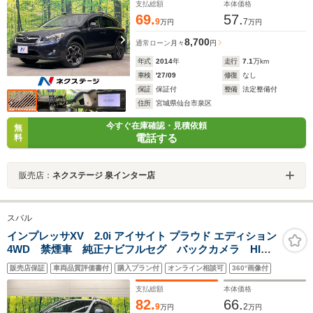
リング
支払総額
本体価格
69.
57.
9
7
万円
万円
8,700
通常ローン
月々
円
年式
2014
年
走行
7.1
万km
車検
'27/09
修復
なし
保証
保証付
整備
法定整備付
住所
宮城県仙台市泉区
今すぐ在庫確認・見積依頼
無
電話する
料
販売店：
ネクステージ 泉インター店
スバル
インプレッサXV 2.0i アイサイト プラウド エディション
4WD 禁煙車 純正ナビフルセグ バックカメラ HID
ヘッド ルーフレール 純正17インチAW 全車速追従ク
販売店保証
車両品質評価書付
購入プラン付
オンライン相談可
360°画像付
ルーズコントロール ETC Bluetooth リアフォグラン
プ 革巻ステアリング 6スピーカー
支払総額
本体価格
82.
66.
9
2
万円
万円