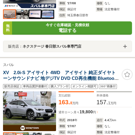
車検
'27/08
修復
なし
保証
保証付
整備
法定整備付
住所
埼玉県春日部市
今すぐ在庫確認・見積依頼
無
電話する
料
販売店：
ネクステージ 春日部スバル車専門店
スバル
XV 2.0i-S アイサイト 4WD アイサイト 純正ダイヤト
ーンサウンドナビ 地デジTV DVD CD再生機能 Bluetooth
接続 スバルリヤビークルディテクション 革巻きステアリ
販売店保証
車両品質評価書付
購入プラン付
オンライン相談可
360°画像付
ング ステアリングスイッチ パドルシフト ETC LEDヘッ
ドライト フォグライト 4WD
支払総額
本体価格
163.
157.
8
1
万円
万円
19,800
通常ローン
月々
円
年式
2018
年
走行
4.4
万km
車検
'27/07
修復
なし
保証
保証付
整備
法定整備付