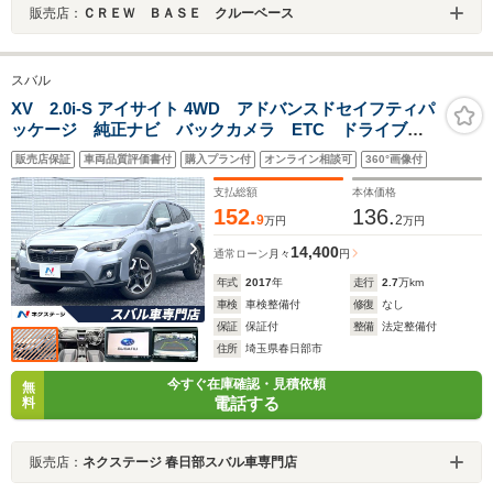
販売店：
ＣＲＥＷ ＢＡＳＥ クルーベース
スバル
XV 2.0i-S アイサイト 4WD アドバンスドセイフティパ
ッケージ 純正ナビ バックカメラ ETC ドライブレ
コーダー 純正18インチアルミホイール LEDヘッドラ
販売店保証
車両品質評価書付
購入プラン付
オンライン相談可
360°画像付
イト パワーシート キーレスアクセス プッシュスタ
ート
支払総額
本体価格
152.
136.
9
2
万円
万円
14,400
通常ローン
月々
円
年式
2017
年
走行
2.7
万km
車検
車検整備付
修復
なし
保証
保証付
整備
法定整備付
住所
埼玉県春日部市
今すぐ在庫確認・見積依頼
無
電話する
料
販売店：
ネクステージ 春日部スバル車専門店