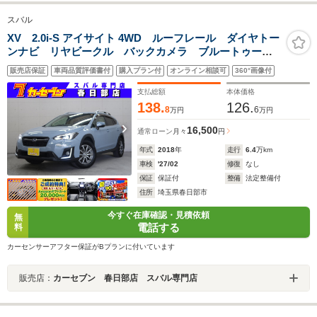
スバル
XV 2.0i-S アイサイト 4WD ルーフレール ダイヤトー
ンナビ リヤビークル バックカメラ ブルートゥース
オーディオ フルセグTV アダプティブクルーズ ドラ
販売店保証
車両品質評価書付
購入プラン付
オンライン相談可
360°画像付
レコ パワーシート スマートキー ETC LEDヘッド
ライト ハーフレザーシート
支払総額
本体価格
138.
126.
8
6
万円
万円
16,500
通常ローン
月々
円
年式
2018
年
走行
6.4
万km
車検
'27/02
修復
なし
保証
保証付
整備
法定整備付
住所
埼玉県春日部市
今すぐ在庫確認・見積依頼
無
電話する
料
カーセンサーアフター保証がBプランに付いています
販売店：
カーセブン 春日部店 スバル専門店