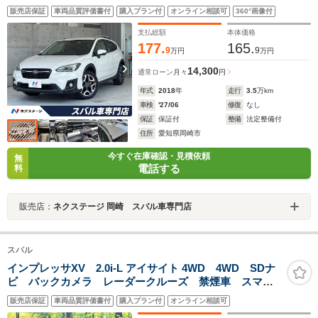
カメラ ETC ドラレコ 純正18インチアルミ LEDヘ
販売店保証
車両品質評価書付
購入プラン付
オンライン相談可
360°画像付
ッド パワーシート アダプティブクルーズコントロー
ル
支払総額
本体価格
177.
165.
9
9
万円
万円
14,300
通常ローン
月々
円
年式
2018
年
走行
3.5
万km
車検
'27/06
修復
なし
保証
保証付
整備
法定整備付
住所
愛知県岡崎市
今すぐ在庫確認・見積依頼
無
電話する
料
販売店：
ネクステージ 岡崎 スバル車専門店
スバル
インプレッサXV 2.0i-L アイサイト 4WD 4WD SDナ
ビ バックカメラ レーダークルーズ 禁煙車 スマー
トキー HIDヘッド ETC 純正17インチアルミ デュア
販売店保証
車両品質評価書付
購入プラン付
オンライン相談可
ルエアコン Bluetooth CD フルセグ 革巻きステア