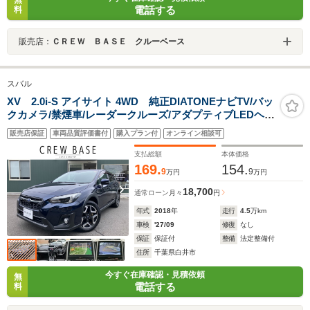
電話する
料
販売店：
ＣＲＥＷ ＢＡＳＥ クルーベース
スバル
XV 2.0i-S アイサイト 4WD 純正DIATONEナビTV/バッ
クカメラ/禁煙車/レーダークルーズ/アダプティブLEDヘッ
ドライト/ドライブレコーダー前後/ETC
販売店保証
車両品質評価書付
購入プラン付
オンライン相談可
支払総額
本体価格
169.
154.
9
9
万円
万円
18,700
通常ローン
月々
円
年式
2018
年
走行
4.5
万km
車検
'27/09
修復
なし
保証
保証付
整備
法定整備付
住所
千葉県白井市
今すぐ在庫確認・見積依頼
無
電話する
料