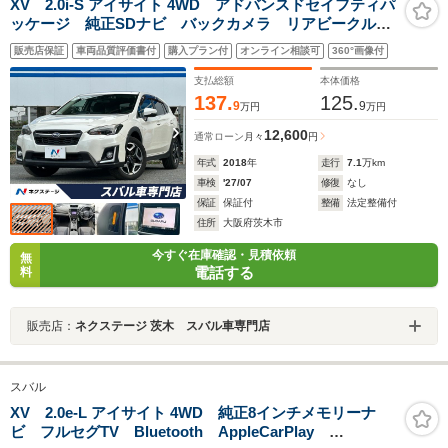
XV 2.0i-S アイサイト 4WD アドバンスドセイフティパ
ッケージ 純正SDナビ バックカメラ リアビークルデ
ィティクション パワーシート レーダークルーズ 禁
販売店保証
車両品質評価書付
購入プラン付
オンライン相談可
360°画像付
煙車 スマートキー LEDヘッドライト 純正18インチ
アルミホイール
支払総額
本体価格
137.
125.
9
9
万円
万円
12,600
通常ローン
月々
円
年式
2018
年
走行
7.1
万km
車検
'27/07
修復
なし
保証
保証付
整備
法定整備付
住所
大阪府茨木市
今すぐ在庫確認・見積依頼
無
電話する
料
販売店：
ネクステージ 茨木 スバル車専門店
スバル
XV 2.0e-L アイサイト 4WD 純正8インチメモリーナ
ビ フルセグTV Bluetooth AppleCarPlay