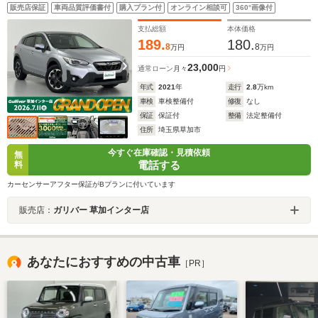
AndroidAuto 追従型クルコン ブラインドスポットモ
販売店保証
車両品質評価書付
購入プラン付
オンライン相談可
360°画像付
ニター X-MODE パドルシフト 前席パワーシート
支払総額
本体価格
189.
180.
8
8
万円
万円
23,000
通常ローン
月々
円
年式
2021
年
走行
2.8
万km
車検
車検整備付
修復
なし
保証
保証付
整備
法定整備付
住所
埼玉県草加市
今すぐ在庫確認・見積依頼
無
電話する
料
カーセンサーアフター保証がBプランに付いています
販売店：
ガリバー 草加インター店
あなたにおすすめの中古車
［PR］