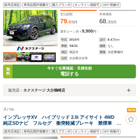
ズ パワーシート ルーフレール HIDヘッド ドラレ
販売店保証
車両品質評価書付
購入プラン付
オンライン相談可
360°画像付
コ Bluetooth再生 ETC スマートキー オートライト/
エアコン
支払総額
本体価格
79.
68.
9
3
万円
万円
9,900
通常ローン
月々
円
年式
2015
年
走行
8.4
万km
車検
'26/11
修復
なし
保証
保証付
整備
法定整備付
住所
大分県大分市
今すぐ在庫確認・見積依頼
無
電話する
料
販売店：
ネクステージ 大分鶴崎店
スバル
NEW
インプレッサXV ハイブリッド 2.0i アイサイト 4WD
純正SDナビ フルセグ 衝突軽減ブレーキ 禁煙車 バ
ックカメラ ルーフレール Si-DRIVE LEDヘッドライ
販売店保証
車両品質評価書付
購入プラン付
オンライン相談可
360°画像付
ト レーダークルーズ スマートキー 純正アルミ 純