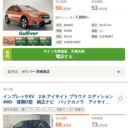
正オーディオ ウィンカーミラー
支払総額
本体価格
59.
53.
8
4
万円
万円
7,800
通常ローン
月々
円
年式
2016
年
走行
13.2
万km
車検
'27/01
修復
なし
保証
保証付
整備
法定整備付
住所
宮崎県宮崎市
今すぐ在庫確認・見積依頼
無
電話する
料
販売店：
ガリバー 宮崎港店
スバル
インプレッサXV 2.0i アイサイト プラウド エディション
4WD 後期D型 純正ナビ バックカメラ アイサイト
Ver3 LEDヘッド 純正17インチアルミ 純正革巻きス
販売店保証
購入プラン付
オンライン相談可
360°画像付
テアリング 車線逸脱警報 パドルシフト ETC オ
ートライト オートエアコン
支払総額
本体価格
89.
73.
9
2
万円
万円