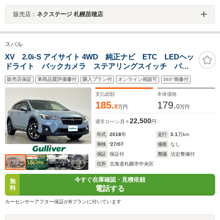
販売店：
ネクステージ 札幌苗穂店
スバル
XV 2.0i-S アイサイト 4WD 純正ナビ ETC LEDヘッ
ドライト バックカメラ ステアリングスイッチ パド
ルシフト 革巻きステアリング 純正フロアマット
販売店保証
車両品質評価書付
購入プラン付
オンライン相談可
360°画像付
純正アルミホイール 前席パワーシート 前席シートヒ
ーター ドアバイザー
支払総額
本体価格
185.
179.
8
0
万円
万円
22,500
通常ローン
月々
円
年式
2018
年
走行
3.1
万km
車検
'27/07
修復
なし
保証
保証付
整備
法定整備付
住所
北海道札幌市中央区
今すぐ在庫確認・見積依頼
無
電話する
料
カーセンサーアフター保証がBプランに付いています