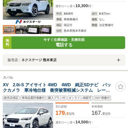
10,300
通常ローン
月々
円
年式
2015
年
走行
8.0
万km
車検
車検整備付
修復
なし
保証
保証付
整備
法定整備付
住所
熊本県熊本市東区
今すぐ在庫確認・見積依頼
無
電話する
料
販売店：
ネクステージ 熊本東店
スバル
XV 2.0i-S アイサイト 4WD 4WD 純正SDナビ バッ
クカメラ 寒冷地仕様 衝突被害軽減システム レーダ
ークルーズ 禁煙車 パワーシート ドラレコ スマー
販売店保証
車両品質評価書付
購入プラン付
オンライン相談可
360°画像付
トキー LEDヘッド ETC2.0 純正18インチアルミ
支払総額
本体価格
179.
167.
9
9
万円
万円
14,500
通常ローン
月々
円