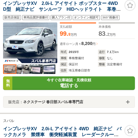
インプレッサXV 2.0i-L アイサイト ポップスター 4WD
D型 純正ナビ サンルーフ HIDヘッドライト 革巻き
ステアリング 純正17インチアルミホイール レーダー
販売店保証
車両品質評価書付
購入プラン付
オンライン相談可
360°画像付
クルーズ スマートキー ETC バックカメラ オート
ライト 禁煙車 アイサイト 4WD
支払総額
本体価格
99.
83.
9
2
万円
万円
8,200
通常ローン
月々
円
年式
2015
年
走行
7.1
万km
車検
車検整備付
修復
なし
保証
保証付
整備
法定整備付
住所
埼玉県春日部市
今すぐ在庫確認・見積依頼
無
電話する
料
販売店：
ネクステージ 春日部スバル車専門店
スバル
インプレッサXV 2.0i-L アイサイト 4WD 純正ナビ バ
ックカメラ 禁煙車 衝突軽減装置 レーダークルー