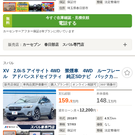
保証
保証付
整備
法定整備付
住所
埼玉県春日部市
今すぐ在庫確認・見積依頼
無
電話する
料
カーセンサーアフター保証がBプランに付いています
販売店：
カーセブン 春日部店 スバル専門店
スバル
XV 2.0i-S アイサイト 4WD 禁煙車 4WD ルーフレー
ル アドバンスドセイフティ 純正SDナビ バックカメ
ラ ハーフレザーシート コーナーセンサー スマート
販売店保証
車両品質評価書付
購入プラン付
オンライン相談可
360°画像付
キー LEDヘッド ETC 純正18インチアルミ 電子パ
ーキング
支払総額
本体価格
159.
148.
9
1
万円
万円
12,200
通常ローン
月々
円
年式
2018
年
走行
4.5
万km
車検
'27/03
修復
なし
保証
保証付
整備
法定整備付