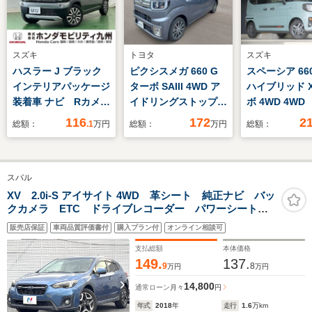
スズキ
トヨタ
スズキ
ハスラー J ブラック
ピクシスメガ 660 G
スペーシア 66
インテリアパッケージ
ターボ SAIII 4WD ア
ハイブリッド 
装着車 ナビ Rカメ
イドリングストップ
ボ 4WD 4W
ラ ブルートゥース
レーンアシスト 衝突
ティサポー
116
172
2
総額：
.1
万円
総額：
万円
総額：
フルセグ
被害軽減ブレーキ バ
DSBS2 パ
ックカメラ オートマ
ド 両側パワ
チックハイビーム ク
動パーキング
スバル
リアランスソナー ス
キホールド 
マートキー キーレ
ト&ステアリ
XV 2.0i-S アイサイト 4WD 革シート 純正ナビ バッ
クカメラ ETC ドライブレコーダー パワーシート
ス シートヒーター
タ ルーフレ
シートヒーター 純正18インチアルミホイール LEDヘ
両側スライドドア 盗
アサーキュ
販売店保証
車両品質評価書付
購入プラン付
オンライン相談可
ッドライト キーレスアクセス プッシュスタート 禁
難防止システム
LEDオートラ
煙車
支払総額
本体価格
ドルシフト
149.
137.
9
8
万円
万円
14,800
通常ローン
月々
円
年式
2018
年
走行
1.6
万km