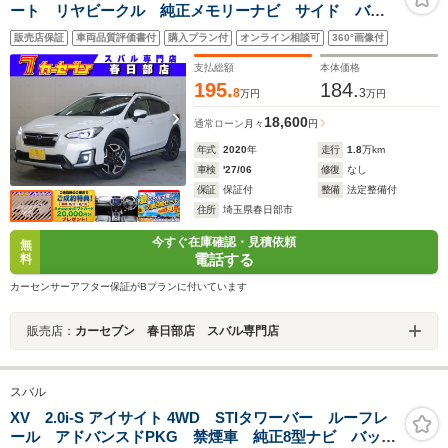
ート リヤビークル 純正メモリーナビ サイド バッ
クカメラ アダプティブクルーズコントロール コーナ
販売店保証
車両品質評価書付
購入プラン付
オンライン相談可
360°画像付
ーセンサー パワーシート シートヒーター スマート
キー ETC フルセグ
支払総額
本体価格
195.
184.
8
3
万円
万円
18,600
通常ローン
月々
円
年式
2020
年
走行
1.8
万km
車検
'27/06
修復
なし
保証
保証付
整備
法定整備付
住所
埼玉県春日部市
今すぐ在庫確認・見積依頼
無
電話する
料
カーセンサーアフター保証がBプランに付いています
販売店：
カーセブン 春日部店 スバル専門店
スバル
XV 2.0i-S アイサイト 4WD STIタワーバー ルーフレ
ール アドバンスドPKG 禁煙車 純正8型ナビ バック