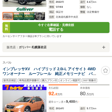
年式
2022
年
走行
3.4
万km
車検
'27/03
修復
なし
保証
保証付
整備
法定整備付
住所
北海道札幌市中央区
今すぐ在庫確認・見積依頼
無
電話する
料
カーセンサーアフター保証がBプランに付いています
販売店：
ガリバー 札幌藻岩店
スバル
インプレッサXV ハイブリッド 2.0i-L アイサイト 4WD
ワンオーナー ルーフレール 純正メモリーナビ バッ
クカメラ スマートキー ETC ドラレコ HIDヘッドラ
販売店保証
車両品質評価書付
購入プラン付
オンライン相談可
360°画像付
イト アダプティブクルーズ パワーシート ブルート
ゥースオーディオ 純正アルミ フルセグTV
支払総額
本体価格
92.
80.
8
5
万円
万円
9,400
通常ローン
月々
円
年式
2014
年
走行
5.7
万km