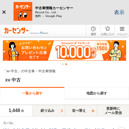
中古車情報カーセンサー
表示
Recruit Co., Ltd.
無料 － Google Play
履歴
お気に入り
メニュー
「xv 中古」の中古車・中古車情報
xv 中古
一覧から探す
地図から探す
更新時に
1,448
絞り込み
並べ替え
台
メール受信
スバル