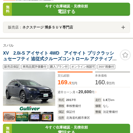
今すぐ在庫確認・見積依頼
無
電話する
料
販売店：
ネクステージ 博多ＳＵＶ専門店
スバル
XV 2.0i-S アイサイト 4WD アイサイト プリクラッシ
ュセーフティ 追従式クルーズコントロール アクティブレ
ーンキープアシスト 純正SDナビ フルセグTV DVD CD
販売店保証
車両品質評価書付
購入プラン付
オンライン相談可
360°画像付
USB BT バックカメラ シートヒーター LEDライト
支払総額
本体価格
169.
160.
9
9
万円
万円
20,600
通常ローン
月々
円
年式
2017
年
走行
1.8
万km
車検
車検整備付
修復
なし
保証
保証付
整備
法定整備付
住所
北海道札幌市東区
今すぐ在庫確認・見積依頼
無
電話する
料