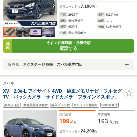
7,100
通常ローン
月々
円
年式
2015
年
走行
6.1
万km
車検
車検整備付
修復
なし
保証
保証付
整備
法定整備付
住所
愛知県岡崎市
今すぐ在庫確認・見積依頼
無
電話する
料
販売店：
ネクステージ 岡崎 スバル車専門店
スバル
XV 2.0e-L アイサイト 4WD 純正メモリナビ フルセグ
TV バックカメラ サイドカメラ ブラインドスポット
モニター 純正ドライブレコーダー 純正AW付冬タイヤ
販売店保証
車両品質評価書付
購入プラン付
オンライン相談可
360°画像付
積込 ETC アイサイト 衝突軽減 シートヒーター
LEDオートライト
支払総額
本体価格
199.
193.
8
6
万円
万円
24,200
通常ローン
月々
円