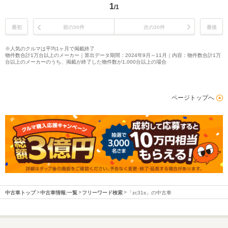
1
/1
最初
前の30件
次の30件
最後
※人気のクルマは平均1ヶ月で掲載終了
物件数合計1万台以上のメーカー｜算出データ期間：2024年9月～11月｜内容：物件数合計1万
台以上のメーカーのうち、掲載が終了した物件数が1,000台以上の場合
ページトップへ
中古車トップ
中古車情報:一覧
フリーワード検索
「zc31s」の中古車