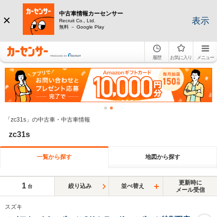
中古車情報カーセンサー
表示
Recruit Co., Ltd.
無料 － Google Play
履歴
お気に入り
メニュー
「zc31s」の中古車・中古車情報
zc31s
一覧から探す
地図から探す
更新時に
1
絞り込み
並べ替え
台
メール受信
スズキ