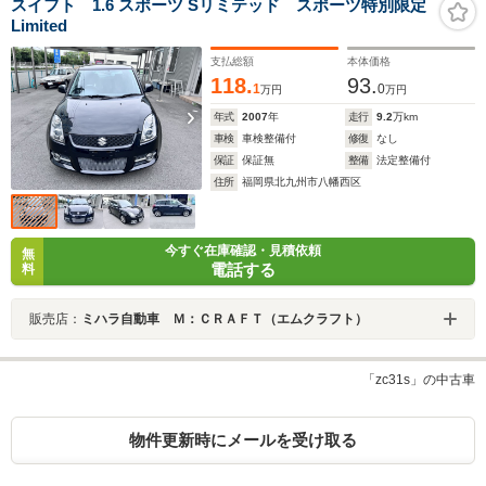
スイフト 1.6 スポーツ Sリミテッド スポーツ特別限定
Limited
支払総額
本体価格
118.
93.
1
0
万円
万円
年式
2007
年
走行
9.2
万km
車検
車検整備付
修復
なし
保証
保証無
整備
法定整備付
住所
福岡県北九州市八幡西区
今すぐ在庫確認・見積依頼
無
電話する
料
販売店：
ミハラ自動車 Ｍ：ＣＲＡＦＴ（エムクラフト）
「zc31s」の中古車
物件更新時にメールを受け取る