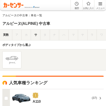
履歴
お気に入り
メニュー
アルピーヌの中古車：車名一覧
アルピーヌ(ALPINE) 中古車
英数
ア
カ
サ
タ
ナ
ハ
マ
ヤ
ラ
ワ
ボディタイプから選ぶ
クーペ
人気車種ランキング
1
(37)
A110