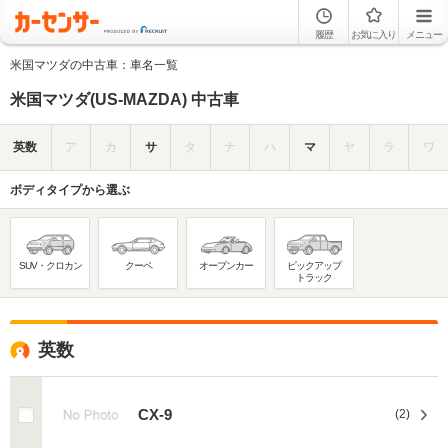
履歴
お気に入り
メニュー
米国マツダの中古車：車名一覧
米国マツダ(US-MAZDA) 中古車
英数
ア
カ
サ
タ
ナ
ハ
マ
ヤ
ラ
ワ
ボディタイプから選ぶ
SUV・クロカン
クーペ
オープンカー
ピックアップ
トラック
英数
CX-9
(2)