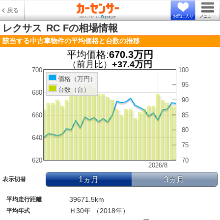
戻る
お気に入り
メニュー
レクサス
RC Fの相場情報
該当する中古車物件の平均価格と台数の推移
平均価格:
670.3万円
（前月比）
+37.4万円
700
100
価格（万円）
95
台数（台）
680
90
660
85
80
640
75
620
70
2026/8
1ヵ月
3ヵ月
表示切替
39671.5km
平均走行距離
Ｈ30年 （2018年）
平均年式