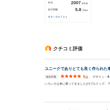
2007
年式
(H19)
5.8
走行距離
万km
ＢＲＩＧＨＴ２１
クチコミ評価
ユニークでありとても良く作られた
5
4
デザイン：
総合評価
点
いろいろな車に乗ってきましたが(ブルドッグ、ア