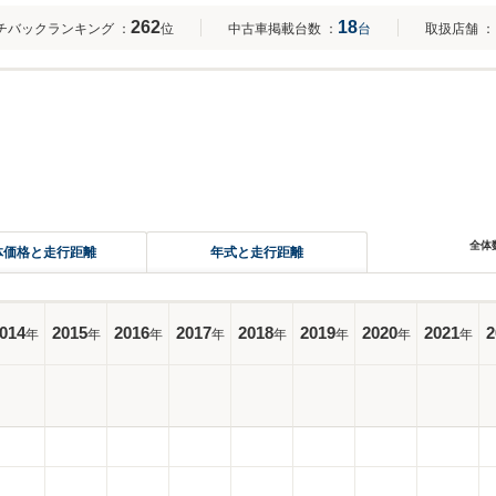
262
18
チバックランキング
：
位
中古車掲載台数
：
台
取扱店舗
：
全体
体価格と走行距離
年式と走行距離
014
2015
2016
2017
2018
2019
2020
2021
2
年
年
年
年
年
年
年
年