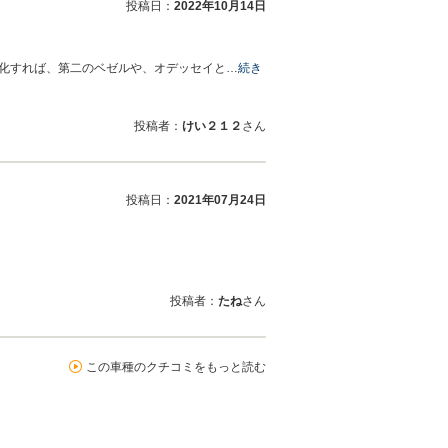
投稿日：
2022年10月14日
V化すれば、第二のベゼルや、オデッセイと…
続き
投稿者：
けい２１２
さん
投稿日：
2021年07月24日
投稿者：
たね
さん
この車種のクチコミをもっと読む