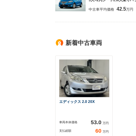
3人×2列シートの6人乗りハ
42.5
中古車平均価格
万円
新着中古車両
エディックス 2.0 20X
53.0
車両本体価格
万円
60
支払総額
万円