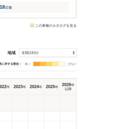
18
店舗
この車種のカタログを見る
地域
数に対する割合：
多い
少ない
2026
年
022
2023
2024
2025
年
年
年
年
以降