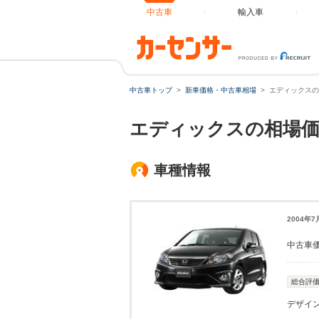
中古車
輸入車
中古車トップ
新車価格・中古車相場
エディックスの
エディックスの相場価
車種情報
2004年
中古車
総合評
デザイ