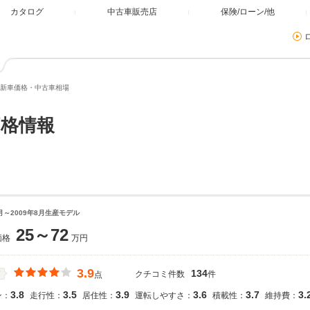
カタログ
中古車販売店
保険/ローン/他
新車価格・中古車相場
格情報
7月～2009年8月生産モデル
25～72
価格
万円
3.9
134
クチコミ件数
件
価
点
3.8
3.5
3.9
3.6
3.7
3.
ン：
走行性：
居住性：
運転しやすさ：
積載性：
維持費：