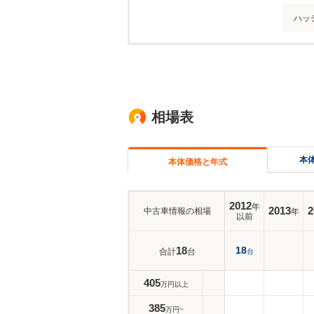
ハッ
相場表
本
本体価格と年式
2012
年
2013
2
中古車情報の相場
年
以前
18
18
合計
台
台
405
万円以上
385
万円~