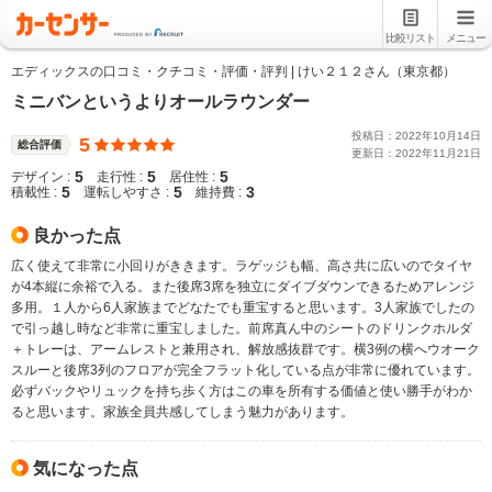
比較リスト
メニュー
エディックスの口コミ・クチコミ・評価・評判 | けい２１２さん（東京都）
ミニバンというよりオールラウンダー
投稿日：
2022
年
10
月
14
日
5
総合評価
更新日：
2022
年
11
月
21
日
5
5
5
デザイン :
走行性 :
居住性 :
5
5
3
積載性 :
運転しやすさ :
維持費 :
良かった点
広く使えて非常に小回りがききます。ラゲッジも幅、高さ共に広いのでタイヤ
が4本縦に余裕で入る。また後席3席を独立にダイブダウンできるためアレンジ
多用。１人から6人家族までどなたでも重宝すると思います。3人家族でしたの
で引っ越し時など非常に重宝しました。前席真ん中のシートのドリンクホルダ
＋トレーは、アームレストと兼用され、解放感抜群です。横3例の横へウオーク
スルーと後席3列のフロアが完全フラット化している点が非常に優れています。
必ずバックやリュックを持ち歩く方はこの車を所有する価値と使い勝手がわか
ると思います。家族全員共感してしまう魅力があります。
気になった点