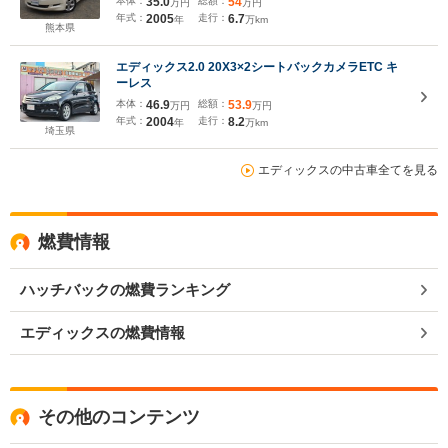
本体：
35.0
総額：
54
万円
万円
ETC
年式：
2005
走行：
6.7
年
万km
熊本県
エディックス2.0 20X3×2シートバックカメラETC キ
ーレス
本体：
46.9
総額：
53.9
万円
万円
年式：
2004
走行：
8.2
年
万km
埼玉県
エディックスの中古車全てを見る
燃費情報
ハッチバックの燃費ランキング
エディックスの燃費情報
その他のコンテンツ