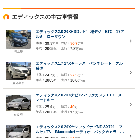
エディックスの中古車情報
エディックス2.0 20XHDDナビ 地デジ ETC 17ア
ルミ ローダウン
本体：
39.5
総額：
56.7
万円
万円
年式：
2005
走行：
7.8
年
万km
埼玉県
エディックス1.7 17Xキーレス ベンチシート フル
装備
本体：
24.2
総額：
57.5
万円
万円
年式：
2005
走行：
10.6
年
万km
鹿児島県
エディックス2.0 20XナビTV バックカメラ ETC ス
マートキー
本体：
25.0
総額：
40
万円
万円
年式：
2006
走行：
9.9
年
万km
奈良県
エディックス2.0 20XケンウッドナビMDV-X701 フ
ルセグTV Bluetoothオーディオ バックカメラ キ
ーレスエントリー ディスチャージヘッドライト